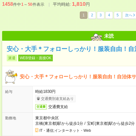
1,810
1458
平均時給:
円
件中
1
～
50
件表示
1
2
3
4
5
次へ
未読
安心・大手＊フォローしっかり！服装自由！自
派遣
WEB登録・面接OK
安心・大手＊フォローしっかり！服装自由！自治体
時給1830円
給与
交通費別途支給あり
交通費支給
交通費
東京都中央区
勤務地
京橋(東京都)駅から徒歩1分
/
宝町(東京都)駅から徒歩2分
IT・通信;インターネット・Web