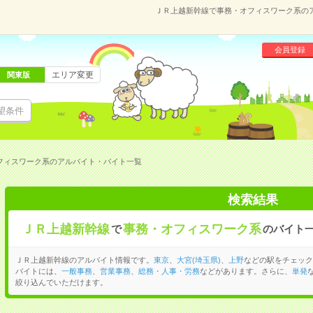
ＪＲ上越新幹線で事務・オフィスワーク系の
会員登録
エリア変更
関東版
望条件
フィスワーク系のアルバイト・バイト一覧
検索結果
ＪＲ上越新幹線
事務・オフィスワーク系
で
のバイト
ＪＲ上越新幹線のアルバイト情報です。
東京
、
大宮(埼玉県)
、
上野
などの駅をチェック
バイトには、
一般事務
、
営業事務
、
総務・人事・労務
などがあります。さらに、
単発
絞り込んでいただけます。