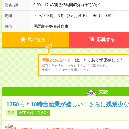
9:00～17:45(実働:7時間45分) (休憩60分)
勤務時間
2026/9/上旬～長期（3カ月以上） ★9月～OK！
期間
履歴書不要
/
服装自由
特徴
気になる！
応募する
興味のあるバイト
は、とりあえず保存しよう♪
保存した求人は、後からまとめて応募できるよ。
企業からアプローチが届くことも！
未読
1750円＊10時台始業が嬉しい！さらに残業少
派遣
WEB登録・面接OK