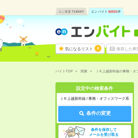
エン派遣
71454
件
エン バイト
82531
件
0
気になるリスト
保存した希
バイトTOP
関東
ＪＲ上越新幹線の事務・オ
設定中の検索条件
ＪＲ上越新幹線 / 事務・オフィスワーク系
条件の変更
条件を保存して
メールを受け取る