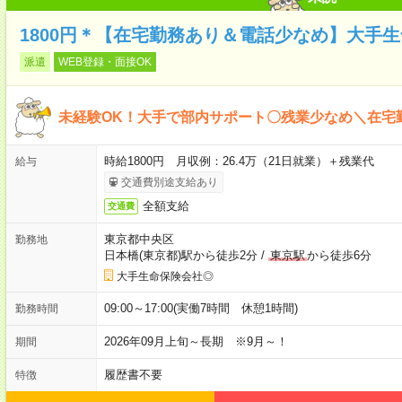
1800円＊【在宅勤務あり＆電話少なめ】大手
派遣
WEB登録・面接OK
未経験OK！大手で部内サポート〇残業少なめ＼在宅
時給1800円 月収例：26.4万（21日就業）＋残業代
給与
交通費別途支給あり
全額支給
交通費
東京都中央区
勤務地
日本橋(東京都)駅から徒歩2分
/
東京駅
から徒歩6分
大手生命保険会社◎
09:00～17:00(実働7時間 休憩1時間)
勤務時間
2026年09月上旬～長期 ※9月～！
期間
履歴書不要
特徴