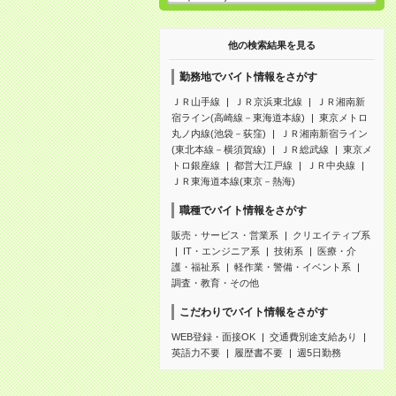
他の検索結果を見る
勤務地でバイト情報をさがす
ＪＲ山手線
ＪＲ京浜東北線
ＪＲ湘南新
宿ライン(高崎線－東海道本線)
東京メトロ
丸ノ内線(池袋－荻窪)
ＪＲ湘南新宿ライン
(東北本線－横須賀線)
ＪＲ総武線
東京メ
トロ銀座線
都営大江戸線
ＪＲ中央線
ＪＲ東海道本線(東京－熱海)
職種でバイト情報をさがす
販売・サービス・営業系
クリエイティブ系
IT・エンジニア系
技術系
医療・介
護・福祉系
軽作業・警備・イベント系
調査・教育・その他
こだわりでバイト情報をさがす
WEB登録・面接OK
交通費別途支給あり
英語力不要
履歴書不要
週5日勤務