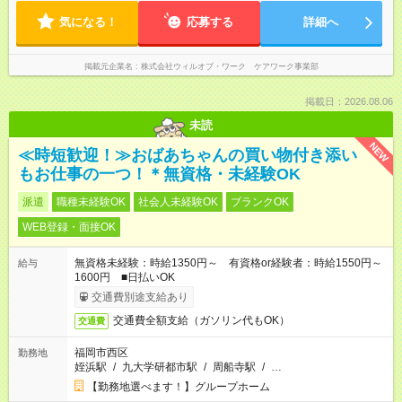
気になる！
応募する
詳細へ
掲載元企業名
株式会社ウィルオブ・ワーク ケアワーク事業部
掲載日：2026.08.06
未読
NEW
≪時短歓迎！≫おばあちゃんの買い物付き添い
もお仕事の一つ！＊無資格・未経験OK
派遣
職種未経験OK
社会人未経験OK
ブランクOK
WEB登録・面接OK
無資格未経験：時給1350円～ 有資格or経験者：時給1550円～
給与
1600円 ■日払いOK
交通費別途支給あり
交通費全額支給（ガソリン代もOK）
交通費
福岡市西区
勤務地
姪浜駅
/
九大学研都市駅
/
周船寺駅
/
…
【勤務地選べます！】グループホーム