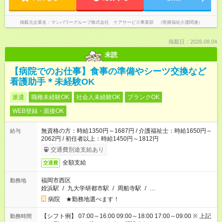
掲載元企業名
マンパワーグループ株式会社 ケアサービス事業部 （医療福祉介護関連）
掲載日：2026.08.04
未読
【病院でのお仕事】食事の準備やシーツ交換など
看護助手＊未経験OK
派遣
職種未経験OK
社会人未経験OK
ブランクOK
WEB登録・面接OK
無資格の方：時給1350円～1687円 / 介護福祉士：時給1650円～
給与
2062円 / 初任者以上：時給1450円～1812円
交通費別途支給あり
全額支給
交通費
福岡市西区
勤務地
姪浜駅
/
九大学研都市駅
/
周船寺駅
/
…
病院 ★勤務地選べます！
【シフト例】 07:00～16:00 09:00～18:00 17:00～09:00 ※ 上記
勤務時間