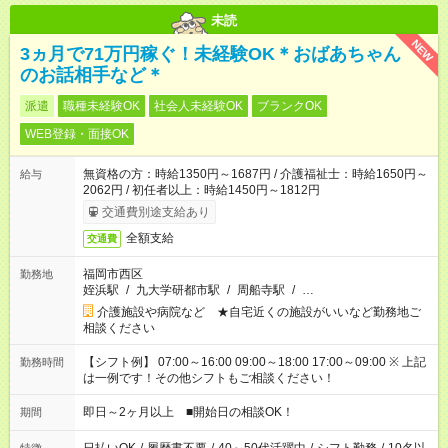
未読
NEW
3ヵ月で71万円稼ぐ！未経験OK＊おばあちゃん
のお話相手など＊
派遣
職種未経験OK
社会人未経験OK
ブランクOK
WEB登録・面接OK
無資格の方：時給1350円～1687円 / 介護福祉士：時給1650円～
給与
2062円 / 初任者以上：時給1450円～1812円
交通費別途支給あり
全額支給
交通費
福岡市西区
勤務地
姪浜駅
/
九大学研都市駅
/
周船寺駅
/
…
介護施設や病院など ★自宅近くの施設がいいなど勤務地ご
相談ください
【シフト例】 07:00～16:00 09:00～18:00 17:00～09:00 ※ 上記
勤務時間
は一例です！その他シフトもご相談ください！
即日～2ヶ月以上 ■開始日の相談OK！
期間