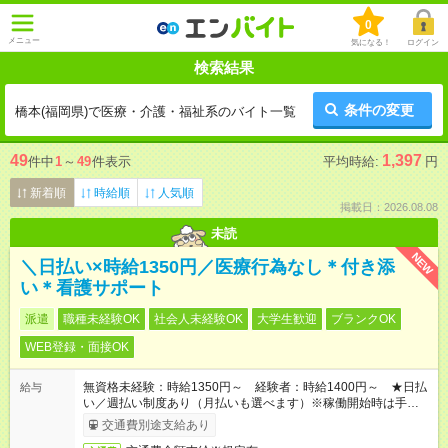
0
メニュー
気になる！
ログイン
検索結果
条件の変更
橋本(福岡県)で医療・介護・福祉系のバイト一覧
49
1,397
件中
1
～
49
件表示
平均時給:
円
新着順
時給順
人気順
掲載日：2026.08.08
未読
NEW
＼日払い×時給1350円／医療行為なし＊付き添
い＊看護サポート
派遣
職種未経験OK
社会人未経験OK
大学生歓迎
ブランクOK
WEB登録・面接OK
無資格未経験：時給1350円～ 経験者：時給1400円～ ★日払
給与
い／週払い制度あり（月払いも選べます）※稼働開始時は手続き
完了次第のお支払いとなります。
交通費別途支給あり