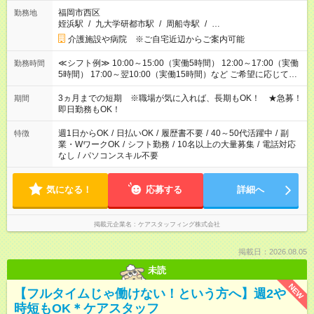
福岡市西区
勤務地
姪浜駅
/
九大学研都市駅
/
周船寺駅
/
…
介護施設や病院 ※ご自宅近辺からご案内可能
≪シフト例≫ 10:00～15:00（実働5時間） 12:00～17:00（実働
勤務時間
5時間） 17:00～翌10:00（実働15時間）など ご希望に応じて、
働く時間は調整できます！ お気軽に担当へ相談ください！
3ヵ月までの短期 ※職場が気に入れば、長期もOK！ ★急募！
期間
即日勤務もOK！
週1日からOK
/
日払いOK
/
履歴書不要
/
40～50代活躍中
/
副
特徴
業・WワークOK
/
シフト勤務
/
10名以上の大量募集
/
電話対応
なし
/
パソコンスキル不要
気になる！
応募する
詳細へ
掲載元企業名
ケアスタッフィング株式会社
掲載日：2026.08.05
未読
NEW
【フルタイムじゃ働けない！という方へ】週2や
時短もOK＊ケアスタッフ