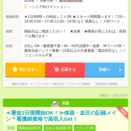
姪浜駅
/
周船寺駅
/
橋本(福岡県)駅
＜シニア向けマンション＞
★1日4時間～の時短シフトOK ★スタート時間選べます！ 7:00～
勤務時間
16:00 9:00～17:00 11:00～19:00 など 残業なし！ ※Wワークの
場合、他のお仕事と合わせ週40時間超の就業はご案内できませ
ん ※法令に基づき、週20時間以上勤務は社会保険への加入対象
開始日はご相談ください！ ★急募 ★職場が気に入れば、長期
期間
となります ※労働者派遣法（日雇い派遣の原則禁止）により、
でも働けます！
短時間・短期間の就業はご案内が難しい場合があります
日払いOK
/
履歴書不要
/
40～50代活躍中
/
副業・WワークOK
/
特徴
服装自由
/
シフト勤務
/
10名以上の大量募集
/
電話対応なし
/
パ
ソコンスキル不要
気になる！
応募する
詳細へ
掲載元企業名
マンパワーグループ株式会社 ケアサービス事業部 （医療福祉介護関連）
掲載日：2026.08.05
未読
NEW
≪最短3日後開始OK！≫体温・血圧の記録メイ
ン＊看護師資格で高収入Get！
派遣
職種未経験OK
社会人未経験OK
ブランクOK