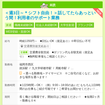
未読
NEW
＜週3日～＊シフト自由！＞話してたらあっとい
う間！利用者のサポート業務
派遣
職種未経験OK
社会人未経験OK
大学生歓迎
ブランクOK
WEB登録・面接OK
時給1350円～ ■日払いOK（規定あり）※即日払い不可
給与
交通費別途支給あり
交通費全額支給 ■ガソリン代も全額支給（規定あ
交通費
り） ■無料駐車場もご相談ください
福岡市西区
勤務地
姪浜駅
/
九大学研都市駅
/
周船寺駅
/
…
＜選べる勤務地＞デイサービス ※ご自宅の近くなど、お好
きな場所を選べます！
★1日5時間～OK！ （例）9:00～18:00のあいだ もちろん1日8時
勤務時間
間のお仕事もご紹介可能です！ご希望をお聞かせください！★家
庭の都合でお休みが必要な場合も遠慮なくご相談ください。 ※
週最低15時間以上の勤務が必要です
長く働ける職場です。開始日はご相談ください！ ★短期2ヶ月
期間
～勤務もＯＫ