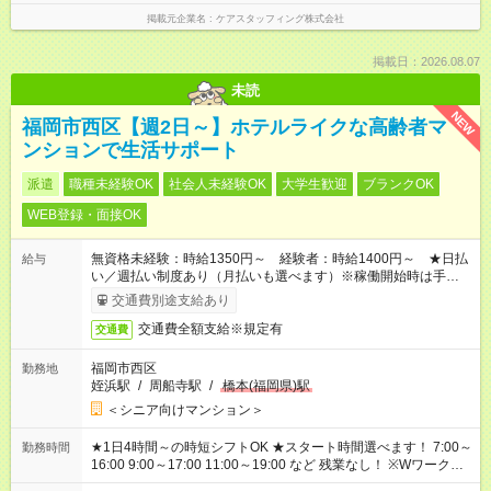
掲載元企業名
ケアスタッフィング株式会社
掲載日：2026.08.07
未読
NEW
福岡市西区【週2日～】ホテルライクな高齢者マ
ンションで生活サポート
派遣
職種未経験OK
社会人未経験OK
大学生歓迎
ブランクOK
WEB登録・面接OK
無資格未経験：時給1350円～ 経験者：時給1400円～ ★日払
給与
い／週払い制度あり（月払いも選べます）※稼働開始時は手続き
完了次第のお支払いとなります。
交通費別途支給あり
交通費全額支給※規定有
交通費
福岡市西区
勤務地
姪浜駅
/
周船寺駅
/
橋本(福岡県)駅
＜シニア向けマンション＞
★1日4時間～の時短シフトOK ★スタート時間選べます！ 7:00～
勤務時間
16:00 9:00～17:00 11:00～19:00 など 残業なし！ ※Wワークの
場合、他のお仕事と合わせ週40時間超の就業はご案内できませ