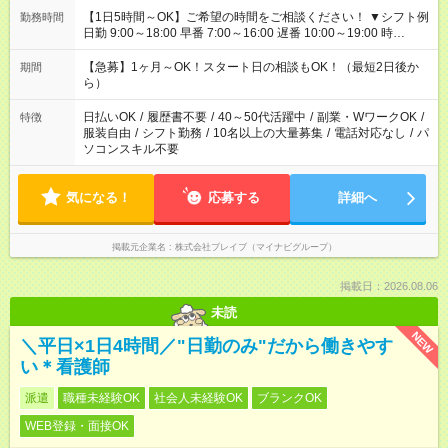
【1日5時間～OK】ご希望の時間をご相談ください！ ▼シフト例
勤務時間
日勤 9:00～18:00 早番 7:00～16:00 遅番 10:00～19:00 時
短 10:00～15:00 上記はあくまで一例です。 「夕方までには帰宅
しておきたい」 「朝はゆっくりのスタートがいい」 「お昼の時
【急募】1ヶ月～OK！スタート日の相談もOK！（最短2日後か
期間
間を有効に使いたい」 など、ご希望があれば教えてください
ら）
ね。
日払いOK
/
履歴書不要
/
40～50代活躍中
/
副業・WワークOK
/
特徴
服装自由
/
シフト勤務
/
10名以上の大量募集
/
電話対応なし
/
パ
ソコンスキル不要
気になる！
応募する
詳細へ
掲載元企業名
株式会社ブレイブ（マイナビグループ）
掲載日：2026.08.06
未読
NEW
＼平日×1日4時間／"日勤のみ"だから働きやす
い＊看護師
派遣
職種未経験OK
社会人未経験OK
ブランクOK
WEB登録・面接OK