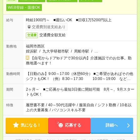
WEB登録・面接OK
時給1900円～ ■週払いOK ■日収1万5200円以上
給与
交通費別途支給あり
交通費全額支給
交通費
福岡市西区
勤務地
姪浜駅
/
九大学研都市駅
/
周船寺駅
/
…
【自宅からドアtoドアで30分以内】介護施設でのお仕事。勤
務地選べます！
【日勤のみ】9:00～17:00（休憩60分） ■ご希望があればその他
勤務時間
シフトもOK！ （例）8:30～17:30 10:00～19:00 など
「家族とお休みを合わせたい」 「できれば残業はしたくない」
など、あなたのご希望に沿ったお仕事をご紹介します！ ※Wワ
2ヶ月～ ■ご応募から最短3日後に開始可能 8月～、9月スター
期間
ーク希望の方へ 今ご覧のお仕事で希望する勤務時間と、もう1つ
トもOK！
のお仕事の勤務時間。 合計で週40時間を超える場合は応募でき
ません
履歴書不要
/
40～50代活躍中
/
服装自由
/
シフト勤務
/
10名以
特徴
上の大量募集
/
パソコンスキル不要
気になる！
応募する
詳細へ