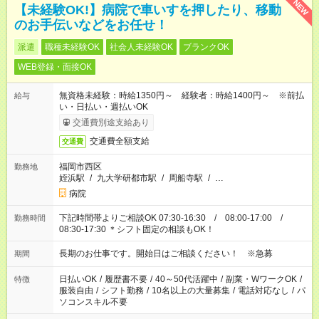
NEW
【未経験OK!】病院で車いすを押したり、移動
のお手伝いなどをお任せ！
派遣
職種未経験OK
社会人未経験OK
ブランクOK
WEB登録・面接OK
無資格未経験：時給1350円～ 経験者：時給1400円～ ※前払
給与
い・日払い・週払いOK
交通費別途支給あり
交通費全額支給
交通費
福岡市西区
勤務地
姪浜駅
/
九大学研都市駅
/
周船寺駅
/
…
病院
下記時間帯よりご相談OK 07:30-16:30 / 08:00-17:00 /
勤務時間
08:30-17:30 ＊シフト固定の相談もOK！
長期のお仕事です。開始日はご相談ください！ ※急募
期間
日払いOK
/
履歴書不要
/
40～50代活躍中
/
副業・WワークOK
/
特徴
服装自由
/
シフト勤務
/
10名以上の大量募集
/
電話対応なし
/
パ
ソコンスキル不要