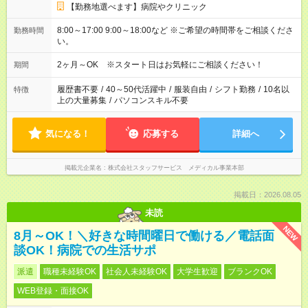
【勤務地選べます】病院やクリニック
8:00～17:00 9:00～18:00など ※ご希望の時間帯をご相談くださ
勤務時間
い。
2ヶ月～OK ※スタート日はお気軽にご相談ください！
期間
履歴書不要
/
40～50代活躍中
/
服装自由
/
シフト勤務
/
10名以
特徴
上の大量募集
/
パソコンスキル不要
気になる！
応募する
詳細へ
掲載元企業名
株式会社スタッフサービス メディカル事業本部
掲載日：2026.08.05
未読
NEW
8月～OK！＼好きな時間曜日で働ける／電話面
談OK！病院での生活サポ
派遣
職種未経験OK
社会人未経験OK
大学生歓迎
ブランクOK
WEB登録・面接OK