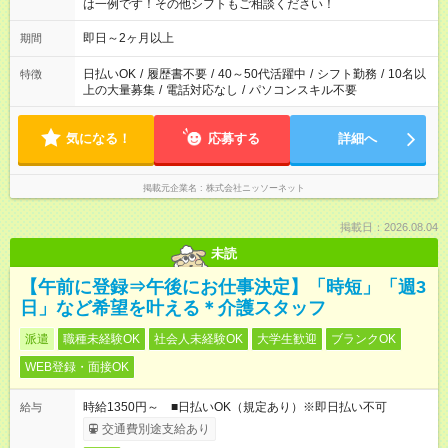
は一例です！その他シフトもご相談ください！
即日～2ヶ月以上
期間
日払いOK
/
履歴書不要
/
40～50代活躍中
/
シフト勤務
/
10名以
特徴
上の大量募集
/
電話対応なし
/
パソコンスキル不要
気になる！
応募する
詳細へ
掲載元企業名
株式会社ニッソーネット
掲載日：2026.08.04
未読
【午前に登録⇒午後にお仕事決定】「時短」「週3
日」など希望を叶える＊介護スタッフ
派遣
職種未経験OK
社会人未経験OK
大学生歓迎
ブランクOK
WEB登録・面接OK
時給1350円～ ■日払いOK（規定あり）※即日払い不可
給与
交通費別途支給あり