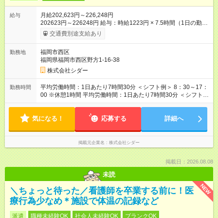
月給202,623円～226,248円
給与
202623円～226248円 給与：時給1223円 × 7.5時間（1日の勤務
時間）×21日（月の勤務日数）で算出 （下限：時給1223
交通費別途支給あり
円 x 7.5 x 21+運転手当10000円 =202623円 上限：時給1373
円x 7.5 x 21 + 運転手当10000円 =226248円） 【試用期間】試
福岡市西区
勤務地
用期間あり 試用期間の長さ：3ヶ月 雇用形態、給与は本採用時
福岡県福岡市西区野方1-16-38
と同じです。
株式会社シダー
平均労働時間：1日あたり7時間30分 ＜シフト例＞ 8：30～17：
勤務時間
00 ※休憩1時間 平均労働時間：1日あたり7時間30分 ＜シフト例
＞ 8：30～17：00 ※休憩1時間
気になる！
応募する
詳細へ
掲載元企業名
株式会社シダー
掲載日：2026.08.08
未読
NEW
＼ちょっと待った／看護師を卒業する前に！医
療行為少なめ＊施設で体温の記録など
派遣
職種未経験OK
社会人未経験OK
ブランクOK