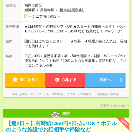
福岡市西区
勤務地
姪浜駅
/
周船寺駅
/
橋本(福岡県)駅
＜シニア向け施設＞
★1日4時間～の時短シフトOK ★スタート時間選べます！ 7:00～
勤務時間
16:00 9:00～17:00 11:00～19:00 など 残業なし！ ※Wワークの
場合、他のお仕事と合わせ週40時間超の就業はご案内できませ
ん ※法令に基づき、週20時間以上勤務は社会保険への加入対象
開始日はご相談ください！ ★急募 ★職場が気に入れば、長期
期間
となります ※労働者派遣法（日雇い派遣の原則禁止）により、
でも働けます！
短時間・短期間の就業はご案内が難しい場合があります
日払いOK
/
履歴書不要
/
40～50代活躍中
/
副業・WワークOK
/
特徴
服装自由
/
シフト勤務
/
10名以上の大量募集
/
電話対応なし
/
パ
ソコンスキル不要
気になる！
応募する
詳細へ
掲載元企業名
マンパワーグループ株式会社 ケアサービス事業部 （医療福祉介護関連）
掲載日：2026.08.07
未読
NEW
【週2日～】高時給1450円×日払いOK＊ホテル
のような施設でお話相手や掃除など