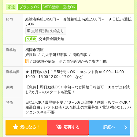
派遣
ブランクOK
WEB登録・面接OK
経験者時給1450円～ 介護福祉士時給1500円～ ★日払い/週払
給与
いOK
交通費別途支給あり
交通費全額支給
交通費
福岡市西区
勤務地
姪浜駅
/
九大学研都市駅
/
周船寺駅
/
…
介護施設や病院 ※ご自宅近辺からご案内可能
★【日勤のみ】1日5時間～OK！ ≪シフト例≫ 9:00～14:00
勤務時間
10:00～15:00 12:00～17:00 など
【急募】即日勤務OK！中旬～など開始日相談可 ★まずはお試
期間
し2カ月～のスタートも歓迎！
日払いOK
/
履歴書不要
/
40～50代活躍中
/
副業・WワークOK
/
特徴
服装自由
/
シフト勤務
/
10名以上の大量募集
/
電話対応なし
/
パ
ソコンスキル不要
気になる！
応募する
詳細へ