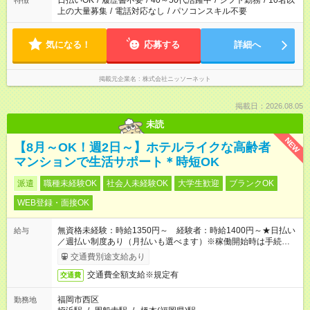
日払いOK
/
履歴書不要
/
40～50代活躍中
/
シフト勤務
/
10名以
特徴
上の大量募集
/
電話対応なし
/
パソコンスキル不要
気になる！
応募する
詳細へ
掲載元企業名
株式会社ニッソーネット
掲載日：2026.08.05
未読
NEW
【8月～OK！週2日～】ホテルライクな高齢者
マンションで生活サポート＊時短OK
派遣
職種未経験OK
社会人未経験OK
大学生歓迎
ブランクOK
WEB登録・面接OK
無資格未経験：時給1350円～ 経験者：時給1400円～★日払い
給与
／週払い制度あり（月払いも選べます）※稼働開始時は手続き完
了次第のお支払いとなります。
交通費別途支給あり
交通費全額支給※規定有
交通費
福岡市西区
勤務地