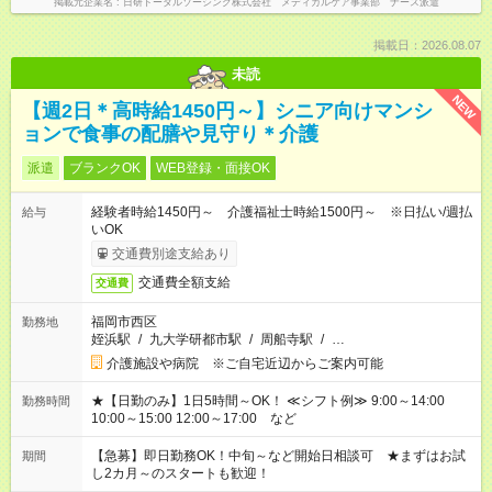
掲載元企業名
日研トータルソーシング株式会社 メディカルケア事業部 ナース派遣
掲載日：2026.08.07
未読
NEW
【週2日＊高時給1450円～】シニア向けマンシ
ョンで食事の配膳や見守り＊介護
派遣
ブランクOK
WEB登録・面接OK
経験者時給1450円～ 介護福祉士時給1500円～ ※日払い/週払
給与
いOK
交通費別途支給あり
交通費全額支給
交通費
福岡市西区
勤務地
姪浜駅
/
九大学研都市駅
/
周船寺駅
/
…
介護施設や病院 ※ご自宅近辺からご案内可能
★【日勤のみ】1日5時間～OK！ ≪シフト例≫ 9:00～14:00
勤務時間
10:00～15:00 12:00～17:00 など
【急募】即日勤務OK！中旬～など開始日相談可 ★まずはお試
期間
し2カ月～のスタートも歓迎！