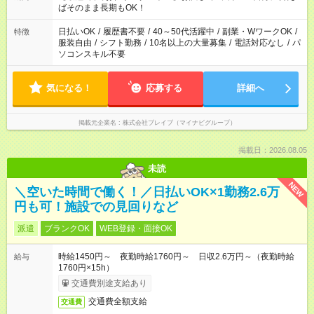
ばそのまま長期もOK！
日払いOK
/
履歴書不要
/
40～50代活躍中
/
副業・WワークOK
/
特徴
服装自由
/
シフト勤務
/
10名以上の大量募集
/
電話対応なし
/
パ
ソコンスキル不要
気になる！
応募する
詳細へ
掲載元企業名
株式会社ブレイブ（マイナビグループ）
掲載日：2026.08.05
未読
NEW
＼空いた時間で働く！／日払いOK×1勤務2.6万
円も可！施設での見回りなど
派遣
ブランクOK
WEB登録・面接OK
時給1450円～ 夜勤時給1760円～ 日収2.6万円～（夜勤時給
給与
1760円×15h）
交通費別途支給あり
交通費全額支給
交通費