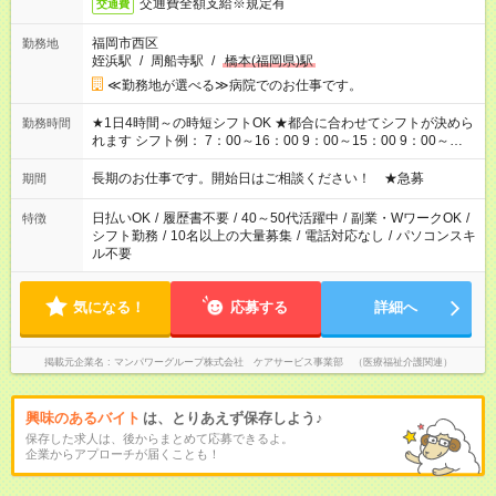
交通費全額支給※規定有
交通費
福岡市西区
勤務地
姪浜駅
/
周船寺駅
/
橋本(福岡県)駅
≪勤務地が選べる≫病院でのお仕事です。
★1日4時間～の時短シフトOK ★都合に合わせてシフトが決めら
勤務時間
れます シフト例： 7：00～16：00 9：00～15：00 9：00～
18：00 11：00～20：00 など ※Wワークの場合、他のお仕事と
合わせ週40時間超の就業はご案内できません ※法令に基づき、
長期のお仕事です。開始日はご相談ください！ ★急募
期間
週20時間以上勤務は社会保険への加入対象となります ※労働者
派遣法（日雇い派遣の原則禁止）により、短時間・短期間の就
日払いOK
/
履歴書不要
/
40～50代活躍中
/
副業・WワークOK
/
特徴
業はご案内が難しい場合があります
シフト勤務
/
10名以上の大量募集
/
電話対応なし
/
パソコンスキ
ル不要
気になる！
応募する
詳細へ
掲載元企業名
マンパワーグループ株式会社 ケアサービス事業部 （医療福祉介護関連）
興味のあるバイト
は、とりあえず保存しよう♪
保存した求人は、後からまとめて応募できるよ。
企業からアプローチが届くことも！