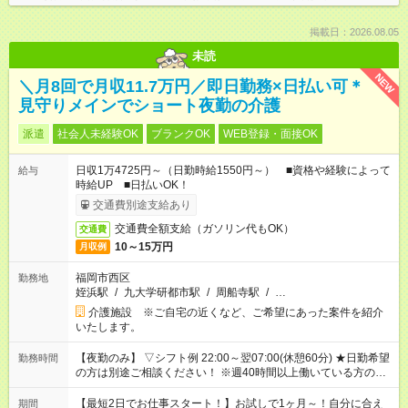
掲載日：2026.08.05
未読
NEW
＼月8回で月収11.7万円／即日勤務×日払い可＊
見守りメインでショート夜勤の介護
派遣
社会人未経験OK
ブランクOK
WEB登録・面接OK
日収1万4725円～（日勤時給1550円～） ■資格や経験によって
給与
時給UP ■日払いOK！
交通費別途支給あり
交通費全額支給（ガソリン代もOK）
交通費
10～15万円
月収例
福岡市西区
勤務地
姪浜駅
/
九大学研都市駅
/
周船寺駅
/
…
介護施設 ※ご自宅の近くなど、ご希望にあった案件を紹介
いたします。
【夜勤のみ】 ▽シフト例 22:00～翌07:00(休憩60分) ★日勤希望
勤務時間
の方は別途ご相談ください！ ※週40時間以上働いている方のW
ワークはNG
【最短2日でお仕事スタート！】お試しで1ヶ月～！自分に合え
期間