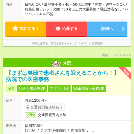
日払いOK
/
履歴書不要
/
40～50代活躍中
/
副業・WワークOK
/
特徴
服装自由
/
シフト勤務
/
10名以上の大量募集
/
電話対応なし
/
パ
ソコンスキル不要
気になる！
応募する
詳細へ
掲載元企業名
株式会社ネオキャリア ナイス！介護事業部
掲載日：2026.08.06
未読
NEW
【まずは笑顔で患者さんを迎えることから！】
病院での医療事務
派遣
社会人未経験OK
ブランクOK
WEB登録・面接OK
時給1200円～
給与
交通費別途支給あり
交通費規定内支給
交通費
福岡市西区
勤務地
姪浜駅
/
九大学研都市駅
/
周船寺駅
/
…