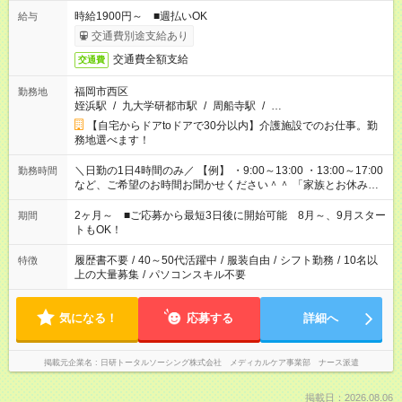
時給1900円～ ■週払いOK
給与
交通費別途支給あり
交通費全額支給
交通費
福岡市西区
勤務地
姪浜駅
/
九大学研都市駅
/
周船寺駅
/
…
【自宅からドアtoドアで30分以内】介護施設でのお仕事。勤
務地選べます！
＼日勤の1日4時間のみ／ 【例】 ・9:00～13:00 ・13:00～17:00
勤務時間
など、ご希望のお時間お聞かせください＾＾ 「家族とお休みを
合わせたい」 「余裕を持って夕飯の準備がしたい」 「できれば
残業はしたくない」 など、ご希望があれば教えてくださいね。
2ヶ月～ ■ご応募から最短3日後に開始可能 8月～、9月スター
期間
※Wワーク希望の方へ 今ご覧のお仕事で希望する勤務時間と、
トもOK！
もう1つのお仕事の勤務時間。 合計で週40時間を超える場合は
応募できません
履歴書不要
/
40～50代活躍中
/
服装自由
/
シフト勤務
/
10名以
特徴
上の大量募集
/
パソコンスキル不要
気になる！
応募する
詳細へ
掲載元企業名
日研トータルソーシング株式会社 メディカルケア事業部 ナース派遣
掲載日：2026.08.06