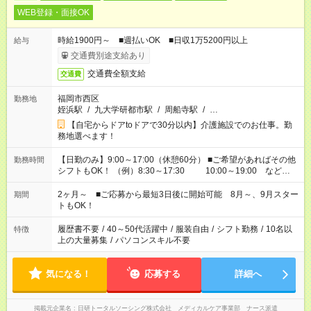
WEB登録・面接OK
時給1900円～ ■週払いOK ■日収1万5200円以上
給与
交通費別途支給あり
交通費全額支給
交通費
福岡市西区
勤務地
姪浜駅
/
九大学研都市駅
/
周船寺駅
/
…
【自宅からドアtoドアで30分以内】介護施設でのお仕事。勤
務地選べます！
【日勤のみ】9:00～17:00（休憩60分） ■ご希望があればその他
勤務時間
シフトもOK！ （例）8:30～17:30 10:00～19:00 など
「家族とお休みを合わせたい」 「できれば残業はしたくない」
など、あなたのご希望に沿ったお仕事をご紹介します！ ※Wワ
2ヶ月～ ■ご応募から最短3日後に開始可能 8月～、9月スター
期間
ーク希望の方へ 今ご覧のお仕事で希望する勤務時間と、もう1つ
トもOK！
のお仕事の勤務時間。 合計で週40時間を超える場合は応募でき
ません
履歴書不要
/
40～50代活躍中
/
服装自由
/
シフト勤務
/
10名以
特徴
上の大量募集
/
パソコンスキル不要
気になる！
応募する
詳細へ
掲載元企業名
日研トータルソーシング株式会社 メディカルケア事業部 ナース派遣