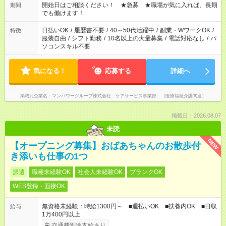
ん ※法令に基づき、週20時間以上勤務は社会保険への加入対象
開始日はご相談ください！ ★急募 ★職場が気に入れば、長期
期間
となります ※労働者派遣法（日雇い派遣の原則禁止）により、
でも働けます！
短時間・短期間の就業はご案内が難しい場合があります
日払いOK
/
履歴書不要
/
40～50代活躍中
/
副業・WワークOK
/
特徴
服装自由
/
シフト勤務
/
10名以上の大量募集
/
電話対応なし
/
パ
ソコンスキル不要
気になる！
応募する
詳細へ
掲載元企業名
マンパワーグループ株式会社 ケアサービス事業部 （医療福祉介護関連）
掲載日：2026.08.07
未読
NEW
【オープニング募集】おばあちゃんのお散歩付
き添いも仕事の1つ
派遣
職種未経験OK
社会人未経験OK
ブランクOK
WEB登録・面接OK
無資格未経験：時給1300円～ ■週払いOK ■扶養内OK ■日収
給与
1万400円以上
交通費別途支給あり