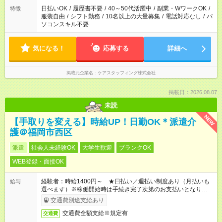
日払いOK
/
履歴書不要
/
40～50代活躍中
/
副業・WワークOK
/
特徴
服装自由
/
シフト勤務
/
10名以上の大量募集
/
電話対応なし
/
パ
ソコンスキル不要
気になる！
応募する
詳細へ
掲載元企業名
ケアスタッフィング株式会社
掲載日：2026.08.07
未読
NEW
【手取りを変える】時給UP！日勤OK＊派遣介
護＠福岡市西区
派遣
社会人未経験OK
大学生歓迎
ブランクOK
WEB登録・面接OK
経験者：時給1400円～ ★日払い／週払い制度あり（月払いも
給与
選べます）※稼働開始時は手続き完了次第のお支払いとなりま
す。
交通費別途支給あり
交通費全額支給※規定有
交通費