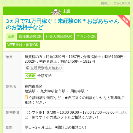
掲載日：2026.08.08
未読
NEW
3ヵ月で71万円稼ぐ！未経験OK＊おばあちゃん
のお話相手など
派遣
職種未経験OK
社会人未経験OK
ブランクOK
WEB登録・面接OK
無資格の方：時給1350円～1687円 / 介護福祉士：時給1650円～
給与
2062円 / 初任者以上：時給1450円～1812円
交通費別途支給あり
全額支給
交通費
福岡市西区
勤務地
姪浜駅
/
九大学研都市駅
/
周船寺駅
/
…
介護施設や病院など ★自宅近くの施設がいいなど勤務地ご
相談ください
【シフト例】 07:00～16:00 09:00～18:00 17:00～09:00 ※ 上記
勤務時間
は一例です！その他シフトもご相談ください！
即日～2ヶ月以上 ■開始日の相談OK！
期間