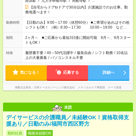
姪浜駅
/
九大学研都市駅
/
周船寺駅
/
…
【自宅からドアtoドアで30分以内】介護施設でのお仕事。勤
務地選べます！
【日勤のみ】9:00～17:00（休憩60分） ■ご希望があればその他
勤務時間
シフトもOK！ （例）8:30～17:30 10:00～19:00 など
「家族とお休みを合わせたい」 「できれば残業はしたくない」
など、あなたのご希望に沿ったお仕事をご紹介します！ ※Wワ
2ヶ月～ ■ご応募から最短3日後に開始可能 8月～、9月スター
期間
ーク希望の方へ 今ご覧のお仕事で希望する勤務時間と、もう1つ
トもOK！
のお仕事の勤務時間。 合計で週40時間を超える場合は応募でき
ません
履歴書不要
/
40～50代活躍中
/
服装自由
/
シフト勤務
/
10名以
特徴
上の大量募集
/
パソコンスキル不要
気になる！
応募する
詳細へ
掲載元企業名
日研トータルソーシング株式会社 メディカルケア事業部 ナース派遣
未読
デイサービスの介護職員／未経験OK！資格取得支
援あり／日勤のみ/福岡市西区野方
契約社員
職種未経験OK