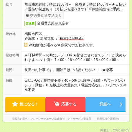
無資格未経験：時給1350円～ 経験者：時給1400円～★日払い
給与
／週払い制度あり（月払いも選べます）※稼働開始時は手続き完
了次第のお支払いとなります。
交通費別途支給あり
交通費支給※規定有
交通費
福岡市西区
勤務地
姪浜駅
/
周船寺駅
/
橋本(福岡県)駅
≪勤務地が選べる≫病院でのお仕事です。
★1日4時間～の時短シフトOK ★都合に合わせてシフトが決めら
勤務時間
れます シフト例： 7：00～16：00 9：00～15：00 9：00～
18：00 11：00～20：00 など ※Wワークの場合、他のお仕事と
合わせ週40時間超の就業はご案内できません ※法令に基づき、
長期のお仕事です。開始日はご相談ください！ ★急募
期間
週20時間以上勤務は社会保険への加入対象となります ※労働者
派遣法（日雇い派遣の原則禁止）により、短時間・短期間の就
日払いOK
/
履歴書不要
/
40～50代活躍中
/
副業・WワークOK
/
特徴
業はご案内が難しい場合があります
シフト勤務
/
10名以上の大量募集
/
電話対応なし
/
パソコンスキ
ル不要
気になる！
応募する
詳細へ
掲載元企業名
マンパワーグループ株式会社 ケアサービス事業部 （医療福祉介護関連）
掲載日：2026.08.05