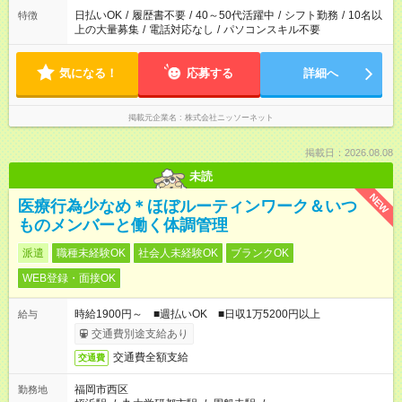
日払いOK
/
履歴書不要
/
40～50代活躍中
/
シフト勤務
/
10名以
特徴
上の大量募集
/
電話対応なし
/
パソコンスキル不要
気になる！
応募する
詳細へ
掲載元企業名
株式会社ニッソーネット
掲載日：2026.08.08
未読
NEW
医療行為少なめ＊ほぼルーティンワーク＆いつ
ものメンバーと働く体調管理
派遣
職種未経験OK
社会人未経験OK
ブランクOK
WEB登録・面接OK
時給1900円～ ■週払いOK ■日収1万5200円以上
給与
交通費別途支給あり
交通費全額支給
交通費
福岡市西区
勤務地