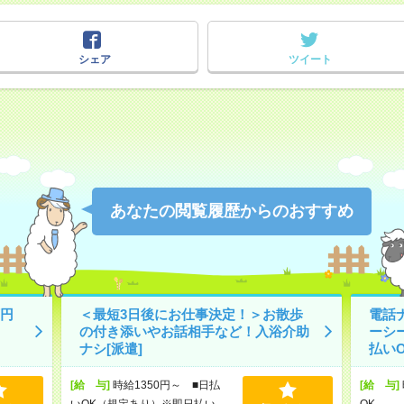
シェア
ツイート
あなたの閲覧履歴からのおすすめ
円
＜最短3日後にお仕事決定！＞お散歩
電話
の付き添いやお話相手など！入浴介助
ーシ
ナシ[派遣]
払いO
[給 与]
時給1350円～ ■日払
[給 与]
いOK（規定あり）※即日払い
OK