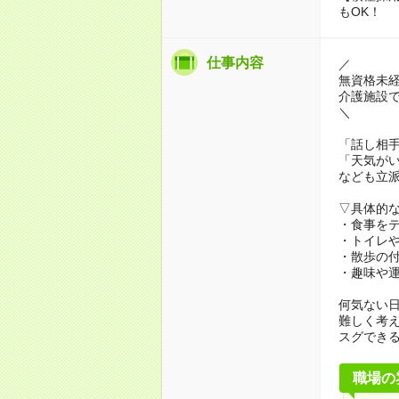
もOK！
仕事内容
／
無資格未
介護施設
＼
「話し相
「天気が
なども立
▽具体的
・食事を
・トイレ
・散歩の
・趣味や
何気ない
難しく考
スグでき
職場の