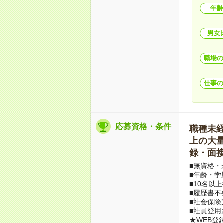
年齢
男女
職場の
仕事の
応募資格・条件
職種未経験
上の大量募
録・面接
■無資格・
■年齢・学
■10名以
■履歴書不
■社会保険
■社員登用
★WEB登