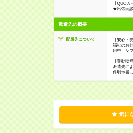
【QUOカ
★出張面
派遣先の概要
配属先について
【安心・
福祉のお
用中。シ
【受動喫
派遣先に
件明示書
気に