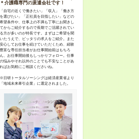
＊介護職専門の派遣会社です！
「自宅の近くで働きたい」「収入」「働き方
を選びたい」「正社員を目指したい」などの
希望条件や、仕事上の不満も丁寧にお聞きし
てからご紹介するので長期でご活躍されてい
る方が多いのが特長です。まずはご希望を聞
いたうえで、ピッタリの求人をご紹介。また
安心してお仕事を続けていただくため、経験
豊富な専任担当者がお仕事開始前はもちろ
ん、お仕事開始後もしっかりフォロー。仕事
の悩みやそれ以外のことでも不安なことがあ
ればお気軽にご相談くださいね。
※日研トータルソーシングは経済産業省より
「地域未来牽引企業」に選定されました。