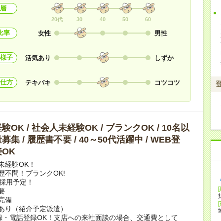
層
20代
30
40
50
60
比率
女性
男性
様子
活気あり
しずか
仕方
テキパキ
コツコツ
OK / 社会人未経験OK / ブランクOK / 10名以
集 / 履歴書不要 / 40～50代活躍中 / WEB登
OK
未経験OK！
歴不問！ブランクOK!
上採用予定！
要
完備
あり（紹介予定派遣）
録・電話登録OK！支店への来社面談の場合、交通費として