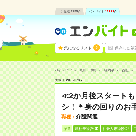
エン派遣
7355
件
エン バイト
12362
件
0
気になるリスト
保存した希
バイトTOP
九州・沖縄
福岡県
西区
掲載日 :
2026
/
07
/
27
≪2か月後スタートも
シ！＊身の回りのお
介護関連
職種：
派遣
職種未経験OK
社会人未経験OK