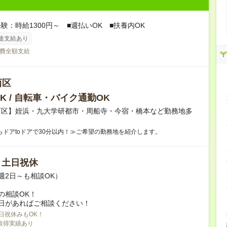
験：時給1300円～ ■週払いOK ■扶養内OK
途支給あり
費全額支給
西区
K / 自転車・バイク通勤OK
西区】姪浜・九大学研都市・周船寺・今宿・橋本など勤務地多
らドアtoドアで30分以内！≫ご希望の勤務地を紹介します。
/ 土日祝休
週2日～も相談OK）
の相談OK！
日があればご相談ください！
日祝休みもOK！
取得実績あり