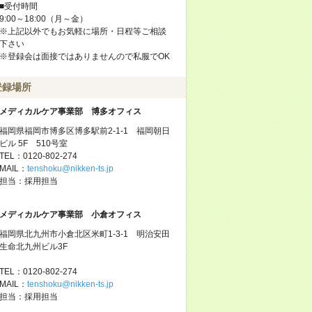
■受付時間
9:00～18:00（月～金）
※上記以外でもお気軽に場所・日程等ご相談
下さい
※登録会は面接ではありませんので私服でOK
登録場所
メディカルケア事業部 博多オフィス
福岡県福岡市博多区博多駅前2-1-1 福岡朝日
ビル 5F 510号室
TEL：0120-802-274
MAIL：
tenshoku@nikken-ts.jp
担当：採用担当
メディカルケア事業部 小倉オフィス
福岡県北九州市小倉北区米町1-3-1 明治安田
生命北九州ビル3F
TEL：0120-802-274
MAIL：
tenshoku@nikken-ts.jp
担当：採用担当