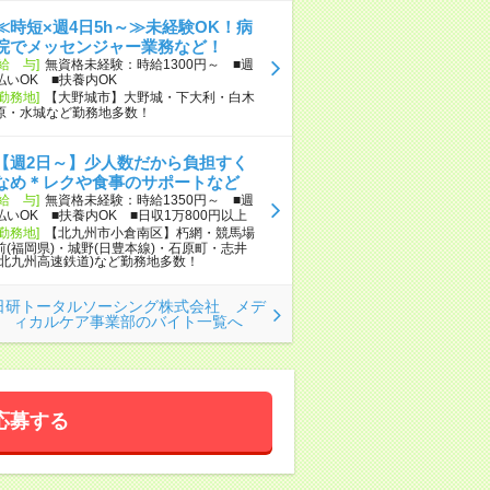
≪時短×週4日5h～≫未経験OK！病
院でメッセンジャー業務など！
[給 与]
無資格未経験：時給1300円～ ■週
払いOK ■扶養内OK
[勤務地]
【大野城市】大野城・下大利・白木
原・水城など勤務地多数！
【週2日～】少人数だから負担すく
なめ＊レクや食事のサポートなど
[給 与]
無資格未経験：時給1350円～ ■週
払いOK ■扶養内OK ■日収1万800円以上
[勤務地]
【北九州市小倉南区】朽網・競馬場
前(福岡県)・城野(日豊本線)・石原町・志井
(北九州高速鉄道)など勤務地多数！
日研トータルソーシング株式会社 メデ
ィカルケア事業部のバイト一覧へ
応募する