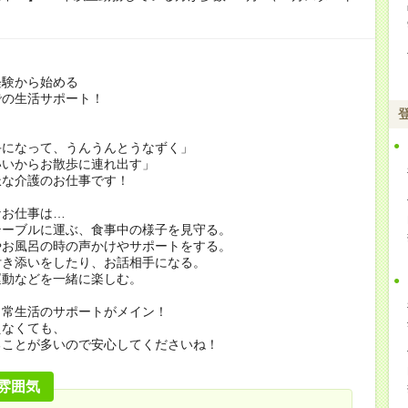
経験から始める
での生活サポート！
手になって、うんうんとうなずく」
いいからお散歩に連れ出す」
派な介護のお仕事です！
なお仕事は…
テーブルに運ぶ、食事中の様子を見守る。
やお風呂の時の声かけやサポートをする。
付き添いをしたり、お話相手になる。
運動などを一緒に楽しむ。
日常生活のサポートがメイン！
えなくても、
ることが多いので安心してくださいね！
雰囲気