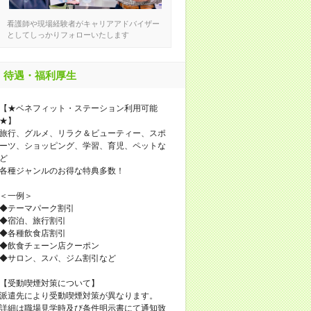
看護師や現場経験者がキャリアアドバイザー
としてしっかりフォローいたします
待遇・福利厚生
【★ベネフィット・ステーション利用可能
★】
旅行、グルメ、リラク＆ビューティー、スポ
ーツ、ショッピング、学習、育児、ペットな
ど
各種ジャンルのお得な特典多数！
＜一例＞
◆テーマパーク割引
◆宿泊、旅行割引
◆各種飲食店割引
◆飲食チェーン店クーポン
◆サロン、スパ、ジム割引など
【受動喫煙対策について】
派遣先により受動喫煙対策が異なります。
詳細は職場見学時及び条件明示書にて通知致