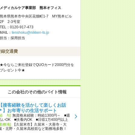
メディカルケア事業部 熊本オフィス
熊本県熊本市中央区花畑町1-7 MY熊本ビル
2F 2-3号室
TEL：0120-917-473
MAIL：
tenshoku@nikken-ts.jp
担当：採用担当
登録交通費
★今ならご来社登録でQUOカード2000円分を
プレゼント中★
この会社のその他のバイト情報
【接客経験を活かして楽しくお話
＊】お年寄りの生活サポート
[給 与]
無資格未経験：時給1300円～ ■週
払いOK ■扶養内OK ■日収1万400円以上
[勤務地]
【久留米市】久留米・大善寺・大
城・北野・久留米高校前など勤務地多数！