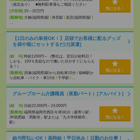
（規定あり） ■無料駐車場もご相談ください
気になる！
[月収例]
15～20万円
[勤務地]
大橋(福岡県)駅
/
井尻駅
/
高宮(福岡県)駅
/
…
【1日のみの単発OK！】店頭でお客様に配るグッズ
を袋や箱にセットするだけ[派遣]
[給 与]
時給1200円～（弊社は、翌日が給料日！
しかも、100％支給なので働いた分がすぐにもらえ
る！）
気になる！
[勤務地]
貝塚(福岡県)駅から自転車10分
/
箱崎駅か
ら自転車・バイク・車15分
/
千早駅
/
…
グループホーム介護職員（夜勤パート）[アルバイト]
[給 与]
日給22,000円～24,000円
[勤務地]
福岡県福岡市西区今津3810（最寄り駅：
JR筑肥線「周船寺」駅または「九大学研都市」
気になる！
駅）
給与即払いOK！高時給！平日休み！日勤のお仕事！