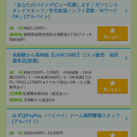
「あなたのバイトデビュー応援します｜ガソリンス
タンドスタッフ／学生歓迎／シフト柔軟・Wワーク
OK」[アルバイト]
[給 与]
時給1,100円～
[勤務地]
福岡県福岡市西区今宿駅前1丁目17-1（今
気になる！
宿給油所）
未経験から高時給【LANCOME】コスメ販売 岩田
屋本店[派遣]
[給 与]
時給1550円～1790円 ※BA経験：1年未
満1550円／1～3年未満1640円／3～5年未満1710
円／5年以上1790円 ●スマホで前払いOK（※上限、
条件あり）
気になる！
[交通費]
交通費全額支給（規定あり）
[勤務地]
天神駅から徒歩5分
みずほPayPay（ペイペイ）ドーム福岡警備スタッフ
[アルバイト]
[給 与]
日給9,440円～10,400円