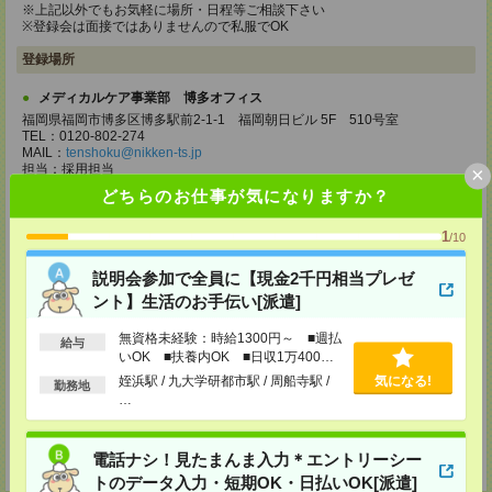
※上記以外でもお気軽に場所・日程等ご相談下さい
※登録会は面接ではありませんので私服でOK
登録場所
メディカルケア事業部 博多オフィス
福岡県福岡市博多区博多駅前2-1-1 福岡朝日ビル 5F 510号室
TEL：0120-802-274
MAIL：
tenshoku@nikken-ts.jp
担当：採用担当
×
どちらのお仕事が気になりますか？
メディカルケア事業部 小倉オフィス
福岡県北九州市小倉北区米町1-3-1 明治安田生命北九州ビル3F
1
/10
TEL：0120-802-274
MAIL：
tenshoku@nikken-ts.jp
説明会参加で全員に【現金2千円相当プレゼ
担当：採用担当
ント】生活のお手伝い[派遣]
メディカルケア事業部 熊本オフィス
無資格未経験：時給1300円～ ■週払
給与
熊本県熊本市中央区花畑町1-7 MY熊本ビル2F 2-3号室
いOK ■扶養内OK ■日収1万400円
TEL：0120-917-473
以上
MAIL：
tenshoku@nikken-ts.jp
姪浜駅 / 九大学研都市駅 / 周船寺駅 /
気になる!
勤務地
担当：採用担当
…
登録交通費
電話ナシ！見たまんま入力＊エントリーシー
★今ならご来社登録でQUOカード2000円分をプレゼント中★
トのデータ入力・短期OK・日払いOK[派遣]