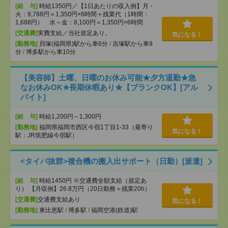
[給 与]
時給1350円／【1日あたりの収入例】月・
火：9,788円＝1,350円×6時間＋残業代（1時間：
1,688円） 水～金：8,100円＝1,350円×6時間
[交通費]
実費支給／当社規定あり。
気になる！
[勤務地]
貝塚(福岡県)駅から車6分
/
吉塚駅から車9
分
/
博多駅から車10分
【美容師】土曜、日曜のお休み可能★夕方退勤★急
なお休みOK★長期休暇あり★【ブランクOK】[アル
バイト]
[給 与]
時給1,200円～1,300円
[勤務地]
福岡県福岡市西区今宿1丁目1-33（最寄り
気になる！
駅：JR筑肥線今宿駅）
<タイパ抜群>複合機の搬入出サポート（日勤）[派遣]
[給 与]
時給1450円 ※交通費全額支給（規定あ
り） 【月収例】26.8万円（20日勤務＋残業20h）
[交通費]
交通費支給あり
気になる！
[勤務地]
東比恵駅
/
博多駅
/
福岡空港(鉄道)駅