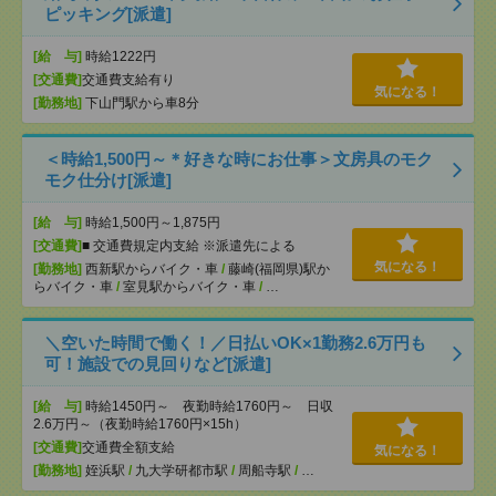
ピッキング[派遣]
[給 与]
時給1222円
[交通費]
交通費支給有り
気になる！
[勤務地]
下山門駅から車8分
＜時給1,500円～＊好きな時にお仕事＞文房具のモク
モク仕分け[派遣]
[給 与]
時給1,500円～1,875円
[交通費]
■ 交通費規定内支給 ※派遣先による
気になる！
[勤務地]
西新駅からバイク・車
/
藤崎(福岡県)駅か
らバイク・車
/
室見駅からバイク・車
/
…
＼空いた時間で働く！／日払いOK×1勤務2.6万円も
可！施設での見回りなど[派遣]
[給 与]
時給1450円～ 夜勤時給1760円～ 日収
2.6万円～（夜勤時給1760円×15h）
[交通費]
交通費全額支給
気になる！
[勤務地]
姪浜駅
/
九大学研都市駅
/
周船寺駅
/
…