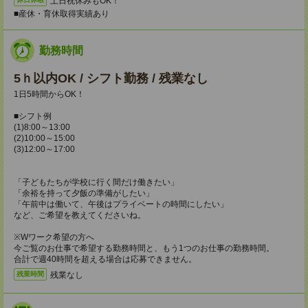
土日祝休みもOK！
■産休・育休取得実績あり
勤務時間
5ｈ以内OK / シフト勤務 / 残業なし
1日5時間からOK！
■シフト例
(1)8:00～13:00
(2)10:00～15:00
(3)12:00～17:00
「子どもたちが学校に行く間だけ働きたい」
「余裕を持って夕飯の準備がしたい」
「午前中は働いて、午後はプライベートの時間にしたい」
など、ご希望を教えてくださいね。
※Wワーク希望の方へ
今ご覧のお仕事で希望する勤務時間と、もう1つのお仕事の勤務時間。
合計で週40時間を超える場合は応募できません。
残業なし
残業時間