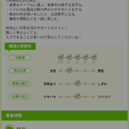
▽具体的なお仕事は…
・食事をテーブルに運ぶ、食事中の様子を見守る。
・トイレやお風呂の時の声かけやサポートをする。
・散歩の付き添いをしたり、お話相手になる。
・趣味や運動などを一緒に楽しむ。
何気ない日常生活のサポートがメイン！
難しく考えなくても、
スグできることが多いので安心してくださいね！
職場の雰囲気
年齢層
20代
30
40
50
60
男女比率
女性
男性
職場の様子
活気あり
しずか
仕事の仕方
テキパキ
コツコツ
募集情報