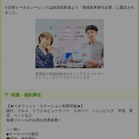
※日研トータルソーシングは経済産業省より「地域未来牽引企業」に選定され
ました。
看護師や現場経験者がキャリアアドバイザー
としてしっかりフォローいたします
待遇・福利厚生
【★ベネフィット・ステーション利用可能★】
旅行、グルメ、リラク＆ビューティー、スポーツ、ショッピング、学習、育
児、ペットなど
各種ジャンルのお得な特典多数！
＜一例＞
◆テーマパーク割引
◆宿泊、旅行割引