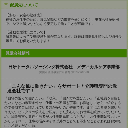
配属先について
【安心・安定の勤務先】
福祉のお仕事のため、景気変動などの影響を受けにくく、現在も積極採用
中。シフト減少などもなく安定して働くことが可能です。
【受動喫煙対策について】
派遣先によって受動喫煙対策が異なります。詳細は職場見学時および条件明
示書にてお伝えいたします！
派遣会社情報
日研トータルソーシング株式会社 メディカルケア事業部
労働者派遣事業許可番号:派13-060060
「こんな風に働きたい」をサポート＊介護職専門の派
遣会社です！
「自宅の近くで働きたい」「収入」「働き方を選びたい」「正社員を目指し
たい」などの希望条件や、仕事上の不満も丁寧にお聞きしてからご紹介する
ので長期でご活躍されている方が多いのが特長です。まずはご希望を聞いた
うえで、ピッタリの求人をご紹介。また安心してお仕事を続けていただくた
め、経験豊富な専任担当者がお仕事開始前はもちろん、お仕事開始後もしっ
かりフォロー。仕事の悩みやそれ以外のことでも不安なことがあればお気軽
にご相談くださいね。