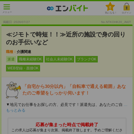
0
メニュー
気になる！
ログイン
掲載日 :2026
/
07
/
27
No.NTKOHK20_JMJT
≪ジモトで時短！！≫近所の施設で身の回り
のお手伝いなど
職種：
介護関連
派遣
職種未経験OK
社会人未経験OK
ブランクOK
WEB登録・面接OK
「自宅から30分以内」「自転車で通える範囲」あな
たのご希望をしっかり伺います！
▼地元でお仕事をお探しの方、必見です！派遣先は、あなたのご自
...
もっとみる
応募が集まった時点で掲載終了
この求人は応募が集まり次第、掲載終了致します。予めご理解くださ