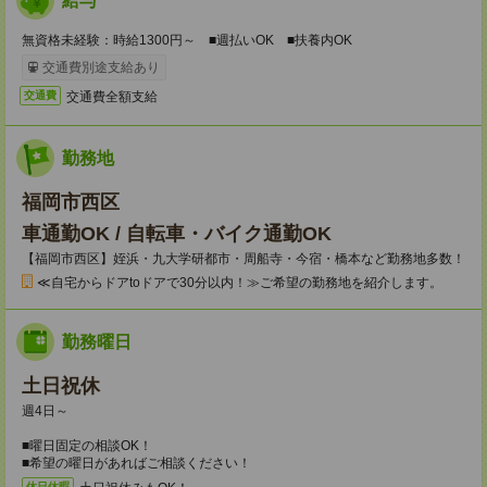
給与
無資格未経験：時給1300円～ ■週払いOK ■扶養内OK
交通費別途支給あり
交通費全額支給
交通費
勤務地
福岡市西区
車通勤OK / 自転車・バイク通勤OK
【福岡市西区】姪浜・九大学研都市・周船寺・今宿・橋本など勤務地多数！
≪自宅からドアtoドアで30分以内！≫ご希望の勤務地を紹介します。
勤務曜日
土日祝休
週4日～
■曜日固定の相談OK！
■希望の曜日があればご相談ください！
休日休暇