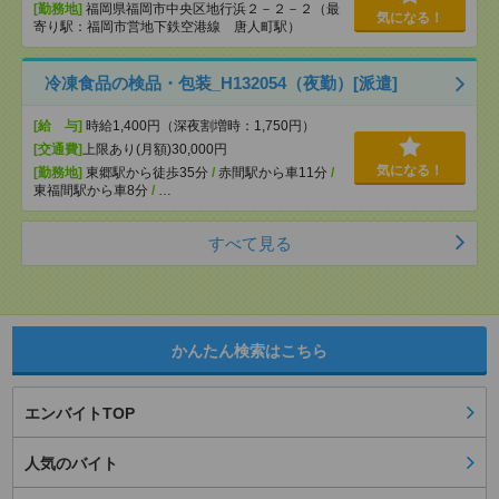
[勤務地]
福岡県福岡市中央区地行浜２－２－２（最
気になる！
寄り駅：福岡市営地下鉄空港線 唐人町駅）
冷凍食品の検品・包装_H132054（夜勤）[派遣]
[給 与]
時給1,400円（深夜割増時：1,750円）
[交通費]
上限あり(月額)30,000円
気になる！
[勤務地]
東郷駅から徒歩35分
/
赤間駅から車11分
/
東福間駅から車8分
/
…
すべて見る
かんたん検索はこちら
エンバイトTOP
人気のバイト