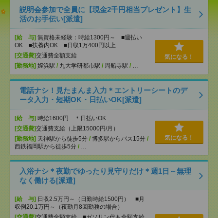
説明会参加で全員に【現金2千円相当プレゼント】生
活のお手伝い[派遣]
[給 与]
無資格未経験：時給1300円～ ■週払い
OK ■扶養内OK ■日収1万400円以上
[交通費]
交通費全額支給
気になる！
[勤務地]
姪浜駅
/
九大学研都市駅
/
周船寺駅
/
…
電話ナシ！見たまんま入力＊エントリーシートのデ
ータ入力・短期OK・日払いOK[派遣]
[給 与]
時給1600円 ＊日払いOK
[交通費]
交通費支給（上限15000円/月）
気になる！
[勤務地]
天神駅から徒歩5分
/
博多駅からバス15分
/
西鉄福岡駅から徒歩5分
/
…
入浴ナシ＊夜勤でゆったり見守りだけ＊週1日～無理
なく働ける[派遣]
[給 与]
日収2.5万円～（日勤時給1500円） ■月
収例20.1万円～（夜勤月8回勤務の場合）
[交通費]
交通費全額支給 ■ガソリン代も全額支給