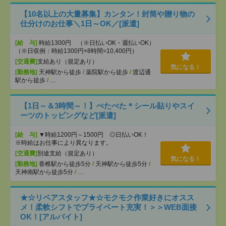
【10名以上の大量募集】カンタン！封筒や贈り物の
仕分けのお仕事＼1日～OK／[派遣]
[給 与]
時給1300円 （※日払いOK・週払いOK）
（※日収例：時給1300円×8時間=10,400円）
[交通費]
支給あり（規定あり）
気になる！
[勤務地]
天神駅から徒歩
/
薬院駅から徒歩
/
渡辺通
駅から徒歩
/
…
【1日～＆3時間～！】ぺたぺた＊シール貼りやスイ
ーツのトッピングなど[派遣]
[給 与]
▼時給1200円～1500円 ◎日払いOK！
※時給はお仕事により異なります。
[交通費]
別途支給（規定あり）
気になる！
[勤務地]
香椎駅から徒歩5分
/
天神駅から徒歩5分
/
天神南駅から徒歩5分
/
…
★☆リペアスタッフ★☆モクモク作業好きにオスス
メ！柔軟シフトでプライベート充実！＞＞WEB面接
OK！[アルバイト]