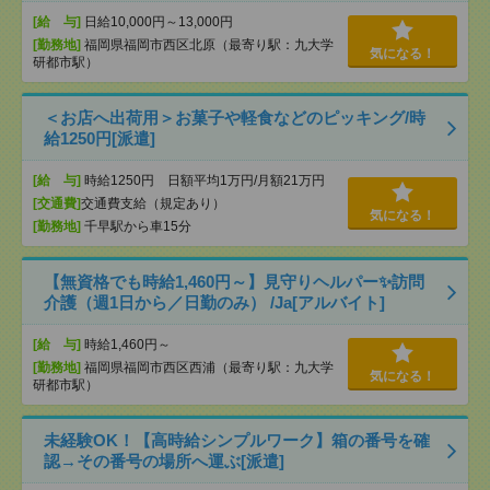
[給 与]
日給10,000円～13,000円
[勤務地]
福岡県福岡市西区北原（最寄り駅：九大学
気になる！
研都市駅）
＜お店へ出荷用＞お菓子や軽食などのピッキング/時
給1250円[派遣]
[給 与]
時給1250円 日額平均1万円/月額21万円
[交通費]
交通費支給（規定あり）
気になる！
[勤務地]
千早駅から車15分
【無資格でも時給1,460円～】見守りヘルパー✨訪問
介護（週1日から／日勤のみ） /Ja[アルバイト]
[給 与]
時給1,460円～
[勤務地]
福岡県福岡市西区西浦（最寄り駅：九大学
気になる！
研都市駅）
未経験OK！【高時給シンプルワーク】箱の番号を確
認→その番号の場所へ運ぶ[派遣]