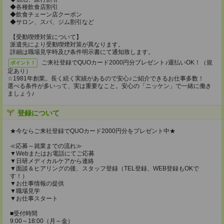
◆各種飲食店割引
◆飲食チェーン店クーポン
◆サロン、スパ、ジム割引など
【受動喫煙対策について】
派遣先により受動喫煙対策が異なります。
詳細は職場見学時及び条件明示書にて通知致します。
ご来社登録でQUOカード2000円分プレゼント♪週払いOK！（規
ポイント！
定あり）
☆1981年創業。長く続く実績があるので安心♪ご紹介できるお仕事多数！
選べる条件が多いって、実は重要なこと。安心の「ニッケン」で一緒に働き
ましょう♪
登録について
★今ならご来社登録でQUOカード2000円分をプレゼント中★
≪応募～就業までの流れ≫
▼Webまたはお電話にてご応募
▼日研メディカルケアから連絡
▼面談＆ヒアリングの後、スタッフ登録（TEL登録、WEB登録もOKで
す！）
▼お仕事情報の提供
▼職場見学
▼お仕事スタート
■受付時間
9:00～18:00（月～金）