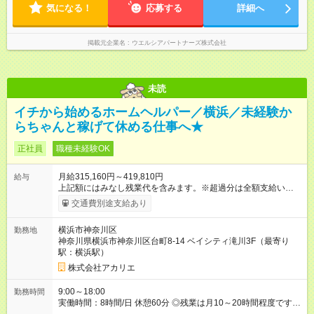
気になる！
応募する
詳細へ
掲載元企業名
ウエルシアパートナーズ株式会社
未読
イチから始めるホームヘルパー／横浜／未経験か
らちゃんと稼げて休める仕事へ★
正社員
職種未経験OK
月給315,160円～419,810円
給与
上記額にはみなし残業代を含みます。※超過分は全額支給いたし
ます。 みなし残業代 39,360円 ～ 52,010円／月 みなし残業時
交通費別途支給あり
間 20時間／月 ※資格・経験により記載金額から変動の可能性あ
り 【試用期間】試用期間あり 試用期間の長さ：3ヶ月 雇用形
横浜市神奈川区
勤務地
態、給与は本採用時と同じです。
神奈川県横浜市神奈川区台町8-14 ベイシティ滝川3F（最寄り
駅：横浜駅）
株式会社アカリエ
9:00～18:00
勤務時間
実働時間：8時間/日 休憩60分 ◎残業は月10～20時間程度です！