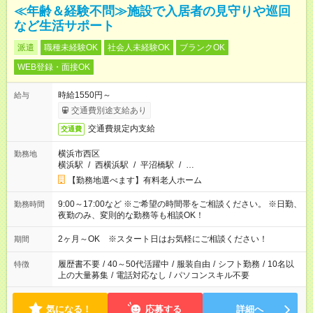
≪年齢＆経験不問≫施設で入居者の見守りや巡回
など生活サポート
派遣
職種未経験OK
社会人未経験OK
ブランクOK
WEB登録・面接OK
時給1550円～
給与
交通費別途支給あり
交通費規定内支給
交通費
横浜市西区
勤務地
横浜駅
/
西横浜駅
/
平沼橋駅
/
…
【勤務地選べます】有料老人ホーム
9:00～17:00など ※ご希望の時間帯をご相談ください。 ※日勤、
勤務時間
夜勤のみ、変則的な勤務等も相談OK！
2ヶ月～OK ※スタート日はお気軽にご相談ください！
期間
履歴書不要
/
40～50代活躍中
/
服装自由
/
シフト勤務
/
10名以
特徴
上の大量募集
/
電話対応なし
/
パソコンスキル不要
気になる！
応募する
詳細へ