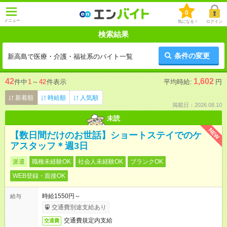
0
メニュー
気になる！
ログイン
検索結果
条件の変更
新高島で医療・介護・福祉系のバイト一覧
42
1,602
件中
1
～
42
件表示
平均時給:
円
新着順
時給順
人気順
掲載日：2026.08.10
未読
NEW
【数日間だけのお世話】ショートステイでのケ
アスタッフ＊週3日
派遣
職種未経験OK
社会人未経験OK
ブランクOK
WEB登録・面接OK
時給1550円～
給与
交通費別途支給あり
交通費規定内支給
交通費