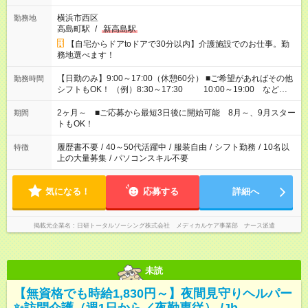
横浜市西区
勤務地
高島町駅
/
新高島駅
【自宅からドアtoドアで30分以内】介護施設でのお仕事。勤
務地選べます！
【日勤のみ】9:00～17:00（休憩60分） ■ご希望があればその他
勤務時間
シフトもOK！ （例）8:30～17:30 10:00～19:00 など
「家族とお休みを合わせたい」 「できれば残業はしたくない」
など、あなたのご希望に沿ったお仕事をご紹介します！ ※Wワ
2ヶ月～ ■ご応募から最短3日後に開始可能 8月～、9月スター
期間
ーク希望の方へ 今ご覧のお仕事で希望する勤務時間と、もう1つ
トもOK！
のお仕事の勤務時間。 合計で週40時間を超える場合は応募でき
ません
履歴書不要
/
40～50代活躍中
/
服装自由
/
シフト勤務
/
10名以
特徴
上の大量募集
/
パソコンスキル不要
気になる！
応募する
詳細へ
掲載元企業名
日研トータルソーシング株式会社 メディカルケア事業部 ナース派遣
未読
【無資格でも時給1,830円～】夜間見守りヘルパー