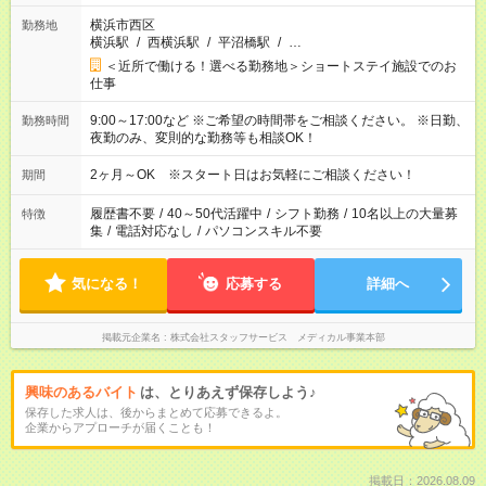
横浜市西区
勤務地
横浜駅
/
西横浜駅
/
平沼橋駅
/
…
＜近所で働ける！選べる勤務地＞ショートステイ施設でのお
仕事
9:00～17:00など ※ご希望の時間帯をご相談ください。 ※日勤、
勤務時間
夜勤のみ、変則的な勤務等も相談OK！
2ヶ月～OK ※スタート日はお気軽にご相談ください！
期間
履歴書不要
/
40～50代活躍中
/
シフト勤務
/
10名以上の大量募
特徴
集
/
電話対応なし
/
パソコンスキル不要
気になる！
応募する
詳細へ
掲載元企業名
株式会社スタッフサービス メディカル事業本部
興味のあるバイト
は、とりあえず保存しよう♪
保存した求人は、後からまとめて応募できるよ。
企業からアプローチが届くことも！
掲載日：2026.08.09