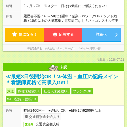
2ヶ月～OK ※スタート日はお気軽にご相談ください！
期間
履歴書不要
/
40～50代活躍中
/
副業・WワークOK
/
シフト勤
特徴
務
/
10名以上の大量募集
/
電話対応なし
/
パソコンスキル不要
気になる！
応募する
詳細へ
掲載元企業名
株式会社スタッフサービス メディカル事業本部
掲載日：2026.07.21
未読
≪最短3日後開始OK！≫体温・血圧の記録メイン
＊看護師資格で高収入Get！
派遣
職種未経験OK
社会人未経験OK
ブランクOK
WEB登録・面接OK
時給2400円～ ■週払いOK ■日収1万9200円以上
給与
交通費別途支給あり
交通費全額支給
交通費