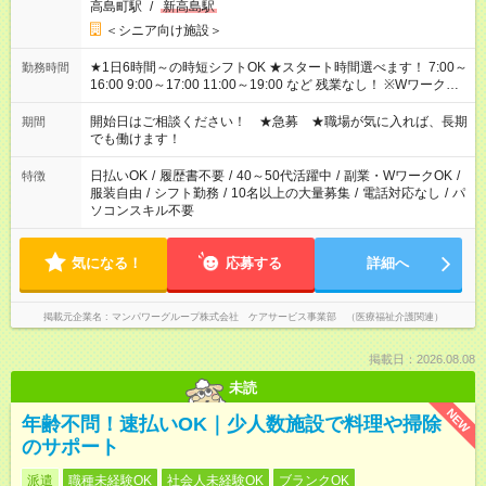
高島町駅
/
新高島駅
＜シニア向け施設＞
★1日6時間～の時短シフトOK ★スタート時間選べます！ 7:00～
勤務時間
16:00 9:00～17:00 11:00～19:00 など 残業なし！ ※Wワークの
場合、他のお仕事と合わせ週40時間超の就業はご案内できませ
ん ※法令に基づき、週20時間以上勤務は社会保険への加入対象
開始日はご相談ください！ ★急募 ★職場が気に入れば、長期
期間
となります ※労働者派遣法（日雇い派遣の原則禁止）により、
でも働けます！
短時間・短期間の就業はご案内が難しい場合があります
日払いOK
/
履歴書不要
/
40～50代活躍中
/
副業・WワークOK
/
特徴
服装自由
/
シフト勤務
/
10名以上の大量募集
/
電話対応なし
/
パ
ソコンスキル不要
気になる！
応募する
詳細へ
掲載元企業名
マンパワーグループ株式会社 ケアサービス事業部 （医療福祉介護関連）
掲載日：2026.08.08
未読
NEW
年齢不問！速払いOK｜少人数施設で料理や掃除
のサポート
派遣
職種未経験OK
社会人未経験OK
ブランクOK