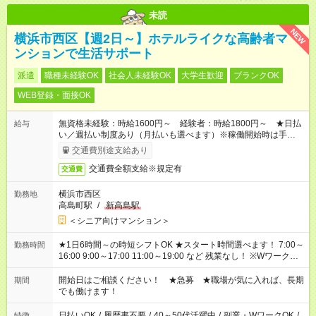
未読
NEW
横浜市西区【週2日～】ホテルライクな高齢者マ
ンションで生活サポート
派遣
職種未経験OK
社会人未経験OK
大学生歓迎
ブランクOK
WEB登録・面接OK
無資格未経験：時給1600円～ 経験者：時給1800円～ ★日払
給与
い／週払い制度あり（月払いも選べます）※稼働開始時は手続き
完了次第のお支払いとなります。
交通費別途支給あり
交通費全額支給※規定有
交通費
横浜市西区
勤務地
高島町駅
/
新高島駅
＜シニア向けマンション＞
★1日6時間～の時短シフトOK ★スタート時間選べます！ 7:00～
勤務時間
16:00 9:00～17:00 11:00～19:00 など 残業なし！ ※Wワークの
場合、他のお仕事と合わせ週40時間超の就業はご案内できませ
ん ※法令に基づき、週20時間以上勤務は社会保険への加入対象
開始日はご相談ください！ ★急募 ★職場が気に入れば、長期
期間
となります ※労働者派遣法（日雇い派遣の原則禁止）により、
でも働けます！
短時間・短期間の就業はご案内が難しい場合があります
日払いOK
/
履歴書不要
/
40～50代活躍中
/
副業・WワークOK
/
特徴