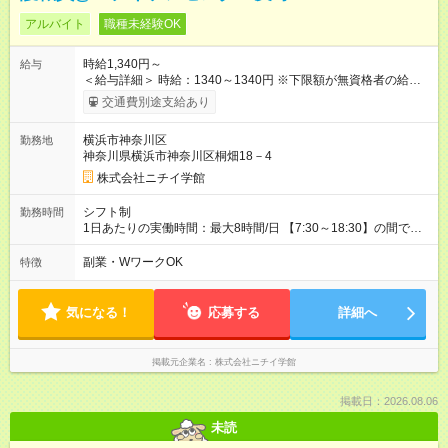
アルバイト
職種未経験OK
時給1,340円～
給与
＜給与詳細＞ 時給：1340～1340円 ※下限額が無資格者の給与
です。 【試用期間】試用期間あり 試用期間の長さ：3ヶ月 雇用
交通費別途支給あり
形態、給与は本採用時と同じです。
横浜市神奈川区
勤務地
神奈川県横浜市神奈川区桐畑18－4
株式会社ニチイ学館
シフト制
勤務時間
1日あたりの実働時間：最大8時間/日 【7:30～18:30】の間で応
相談（拠点・サービスによる） ＜シフト例＞ 8:00～13:00（午
前中心） 9:00～16:00（日中のみ） 8:00～17:00（フルタイム）
副業・WワークOK
特徴
16:30～18:00（夕方のみ） 上記は一例です 短時間勤務や扶養内
での調整、Wワークも可（拠点・サービスによる）
気になる！
応募する
詳細へ
掲載元企業名
株式会社ニチイ学館
掲載日：2026.08.06
未読