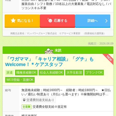
服装自由
/
シフト勤務
/
10名以上の大量募集
/
電話対応なし
/
パ
ソコンスキル不要
気になる！
応募する
詳細へ
掲載元企業名
マンパワーグループ株式会社 ケアサービス事業部 （医療福祉介護関連）
掲載日：2026.08.09
未読
NEW
「ワガママ」「キャリア相談」「グチ」も
Welcome！＊ケアスタッフ
派遣
職種未経験OK
社会人未経験OK
大学生歓迎
ブランクOK
WEB登録・面接OK
無資格未経験：時給1600円～ 経験者：時給1800円～ ★日払
給与
い／週払い制度あり（月払いも選べます）※稼働開始時は手続き
完了次第のお支払いとなります。
交通費別途支給あり
交通費全額支給※規定有
交通費