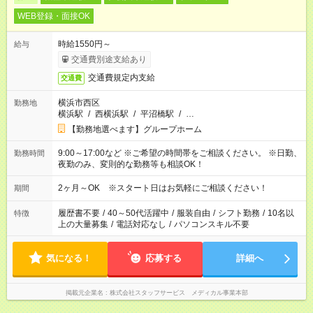
WEB登録・面接OK
時給1550円～
給与
交通費別途支給あり
交通費規定内支給
交通費
横浜市西区
勤務地
横浜駅
/
西横浜駅
/
平沼橋駅
/
…
【勤務地選べます】グループホーム
9:00～17:00など ※ご希望の時間帯をご相談ください。 ※日勤、
勤務時間
夜勤のみ、変則的な勤務等も相談OK！
2ヶ月～OK ※スタート日はお気軽にご相談ください！
期間
履歴書不要
/
40～50代活躍中
/
服装自由
/
シフト勤務
/
10名以
特徴
上の大量募集
/
電話対応なし
/
パソコンスキル不要
気になる！
応募する
詳細へ
掲載元企業名
株式会社スタッフサービス メディカル事業本部