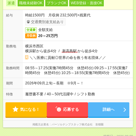
派遣
職種未経験OK
ブランクOK
WEB登録・面接OK
時給1500円 月収例 232,500円+残業代
給与
交通費別途支給あり
全額支給
交通費
20～25万円
月収例
横浜市西区
勤務地
横浜駅から徒歩4分
/
新高島駅
から徒歩4分
＼＼医療に貢献◎世界の命を救う有名団体／／
08:55～17:25(実働7時間45分 休憩45分) 09:25～17:55(実働7
勤務時間
時間45分 休憩45分) 10:25～18:55(実働7時間45分 休憩45分)
2026年09月上旬～長期 ※9月～！
期間
履歴書不要
/
40～50代活躍中
/
シフト勤務
特徴
気になる！
応募する
詳細へ
掲載元企業名
パーソルテンプスタッフ株式会社 首都圏