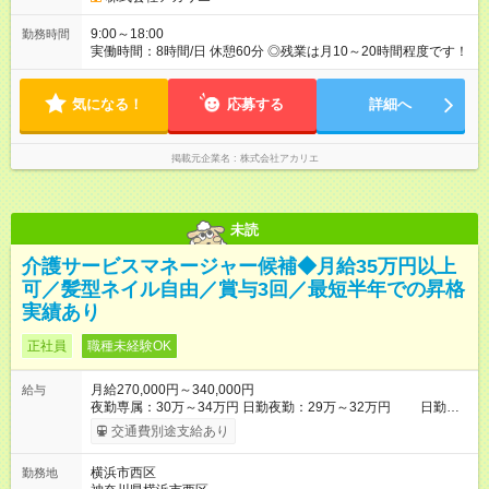
9:00～18:00
勤務時間
実働時間：8時間/日 休憩60分 ◎残業は月10～20時間程度です！
気になる！
応募する
詳細へ
掲載元企業名
株式会社アカリエ
未読
介護サービスマネージャー候補◆月給35万円以上
可／髪型ネイル自由／賞与3回／最短半年での昇格
実績あり
正社員
職種未経験OK
月給270,000円～340,000円
給与
夜勤専属：30万～34万円 日勤夜勤：29万～32万円 日勤専
属：27万～28万円 【試用期間】試用期間あり 試用期間の長さ：
交通費別途支給あり
3ヶ月 ※ 雇用形態と給与に、本採用時と異なる部分があります。
雇用形態：中途採用（契約社員） 給与：本採用時と同じです。
横浜市西区
勤務地