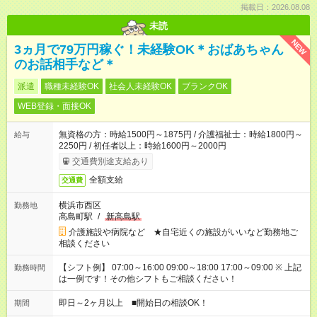
掲載日：2026.08.08
未読
NEW
3ヵ月で79万円稼ぐ！未経験OK＊おばあちゃん
のお話相手など＊
派遣
職種未経験OK
社会人未経験OK
ブランクOK
WEB登録・面接OK
無資格の方：時給1500円～1875円 / 介護福祉士：時給1800円～
給与
2250円 / 初任者以上：時給1600円～2000円
交通費別途支給あり
全額支給
交通費
横浜市西区
勤務地
高島町駅
/
新高島駅
介護施設や病院など ★自宅近くの施設がいいなど勤務地ご
相談ください
【シフト例】 07:00～16:00 09:00～18:00 17:00～09:00 ※ 上記
勤務時間
は一例です！その他シフトもご相談ください！
即日～2ヶ月以上 ■開始日の相談OK！
期間