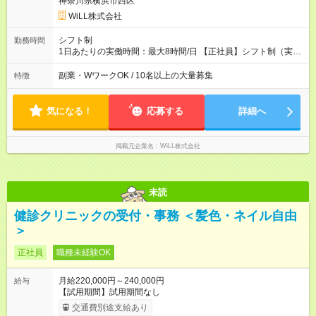
神奈川県横浜市西区
WiLL株式会社
シフト制
勤務時間
1日あたりの実働時間：最大8時間/日 【正社員】シフト制（実働
8時間） 【アルバイト】週1日・8hから勤務可能 ◎勤務例 日勤／
9時～18時（休憩60分） 夜勤／22時～翌7時（休憩60分） ◎働
副業・WワークOK / 10名以上の大量募集
特徴
き方は希望が出せます！ ずっと日勤or夜勤もOK！ たまに夜勤あ
りなど、ご希望の働き方をお気軽にご相談ください。
気になる！
応募する
詳細へ
掲載元企業名
WiLL株式会社
未読
健診クリニックの受付・事務 ＜髪色・ネイル自由
＞
正社員
職種未経験OK
月給220,000円～240,000円
給与
【試用期間】試用期間なし
交通費別途支給あり