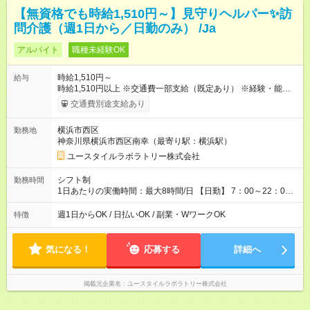
【無資格でも時給1,510円～】見守りヘルパー✨訪
問介護（週1日から／日勤のみ） /Ja
アルバイト
職種未経験OK
時給1,510円～
給与
時給1,510円以上 ※交通費一部支給（既定あり） ※経験・能力を
考慮して決定します 【収入例】 週1回勤務の場合：1,510円×8時
交通費別途支給あり
間×4回=4万8,320円 週3回勤務の場合：1,510円×8時間×12回
=14万4,960円 週5回勤務の場合：1,510円×8時間×20回=24万
横浜市西区
勤務地
1,600円 【試用期間】試用期間あり 試用期間の長さ：2ヶ月
神奈川県横浜市西区南幸（最寄り駅：横浜駅）
※ 雇用形態と給与に、本採用時と異なる部分があります。 雇用
形態：本採用時と同じです。 給与：時給 1,230円以上
ユースタイルラボラトリー株式会社
シフト制
勤務時間
1日あたりの実働時間：最大8時間/日 【日勤】 7：00～22：00
の間で6～8時間勤務（休憩時間は法定通り） ※週1日～OK ／ 1
日6時間から勤務OK ／ 夜勤なし ＊＊ 勤務時間例 ＊＊ ■8時
週1日からOK / 日払いOK / 副業・WワークOK
特徴
から15時 ■9時から18時 ■10時から17時 ■15時から22時 など
※訪問先により変動 ※曜日固定（毎週同じ曜日勤務）
気になる！
応募する
詳細へ
掲載元企業名
ユースタイルラボラトリー株式会社