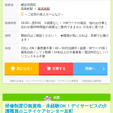
横浜市西区
勤務地
高島町駅
/
新高島駅
＜ご近所の老人ホームなど＞
16:00～翌9:00 ※残業なし！ ※Wワークの場合、他のお仕事と
勤務時間
合わせ週40時間超の就業はご案内できません ※法令に基づき、
週20時間以上勤務は社会保険への加入対象となります ※労働者
派遣法（日雇い派遣の原則禁止）により、短時間・短期間の就
開始日はご相談ください！ ★職場が気に入れば、長期でも働け
期間
業はご案内が難しい場合があります
ます！
日払いOK
/
履歴書不要
/
40～50代活躍中
/
副業・WワークOK
/
特徴
服装自由
/
シフト勤務
/
10名以上の大量募集
/
電話対応なし
/
パ
ソコンスキル不要
気になる！
応募する
詳細へ
掲載元企業名
マンパワーグループ株式会社 ケアサービス事業部 （医療福祉介護関連）
未読
研修制度◎無資格・未経験OK！デイサービスの介
護職員@ニチイケアセンター反町