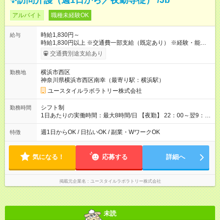
✨訪問介護（週1日から／夜勤専従） /Jb
アルバイト
職種未経験OK
時給1,830円～
給与
時給1,830円以上 ※交通費一部支給（既定あり） ※経験・能力を
考慮して決定します 【収入例】 週1回勤務の場合：1,830円×8時
交通費別途支給あり
間×4回=5万8,560円 週3回勤務の場合：1,830円×8時間×12回
=17万5,680円 【試用期間】試用期間あり 試用期間の長さ：2ヶ
横浜市西区
勤務地
月 ※ 雇用形態と給与に、本採用時と異なる部分があります。 雇
神奈川県横浜市西区南幸（最寄り駅：横浜駅）
用形態：本採用時と同じです。 給与：時給 1,660円以上
ユースタイルラボラトリー株式会社
シフト制
勤務時間
1日あたりの実働時間：最大8時間/日 【夜勤】 22：00～翌9：
00 ※週1日～OK ／ 夜勤専従 ＊＊ 勤務時間例 ＊＊ ■22時か
ら翌7時 ■23時から翌8時 ■24時から翌9時 など ※上記の時間
週1日からOK / 日払いOK / 副業・WワークOK
特徴
内で8時間勤務（休憩1時間）ご利用者様により、時間は異なり
ます。 ※曜日固定（毎週同じ曜日での勤務となります）
気になる！
応募する
詳細へ
掲載元企業名
ユースタイルラボラトリー株式会社
未読