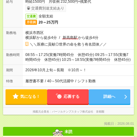
時給1500円 月収例 232,500円+残業代
給与
交通費別途支給あり
全額支給
交通費
20～25万円
月収例
横浜市西区
勤務地
横浜駅から徒歩4分
/
新高島駅
から徒歩4分
＼＼医療に貢献◎世界の命を救う有名団体／／
08:55～17:25(実働7時間45分 休憩45分) 09:25～17:55(実働7
勤務時間
時間45分 休憩45分) 10:25～18:55(実働7時間45分 休憩45分)
2026年10月上旬～長期 ※10月～！
期間
履歴書不要
/
40～50代活躍中
/
シフト勤務
特徴
気になる！
応募する
詳細へ
掲載元企業名
パーソルテンプスタッフ株式会社 首都圏
掲載日：2026.08.01
未読