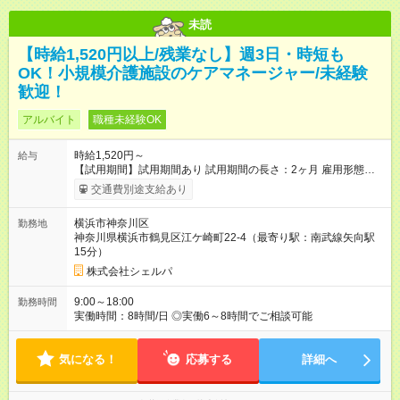
未読
【時給1,520円以上/残業なし】週3日・時短も
OK！小規模介護施設のケアマネージャー/未経験
歓迎！
アルバイト
職種未経験OK
時給1,520円～
給与
【試用期間】試用期間あり 試用期間の長さ：2ヶ月 雇用形態、
給与は本採用時と同じです。
交通費別途支給あり
横浜市神奈川区
勤務地
神奈川県横浜市鶴見区江ケ崎町22-4（最寄り駅：南武線矢向駅
15分）
株式会社シェルパ
9:00～18:00
勤務時間
実働時間：8時間/日 ◎実働6～8時間でご相談可能
気になる！
応募する
詳細へ