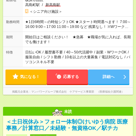
横浜市西区
勤務地
高島町駅
/
新高島駅
＜シニア向け施設＞
★1日6時間～の時短シフトOK ★スタート時間選べます！ 7:00～
勤務時間
16:00 9:00～17:00 11:00～19:00 など 残業なし！ ※Wワークの
場合、他のお仕事と合わせ週40時間超の就業はご案内できませ
ん ※法令に基づき、週20時間以上勤務は社会保険への加入対象
開始日はご相談ください！ ★急募 ★職場が気に入れば、長期
期間
となります ※労働者派遣法（日雇い派遣の原則禁止）により、
でも働けます！
短時間・短期間の就業はご案内が難しい場合があります
日払いOK
/
履歴書不要
/
40～50代活躍中
/
副業・WワークOK
/
特徴
服装自由
/
シフト勤務
/
10名以上の大量募集
/
電話対応なし
/
パ
ソコンスキル不要
気になる！
応募する
詳細へ
掲載元企業名
マンパワーグループ株式会社 ケアサービス事業部 （医療福祉介護関連）
未読
＜土日祝休み＞フォロー体制◎けいゆう病院 医療
事務／計算窓口／未経験・無資格OK／駅チカ