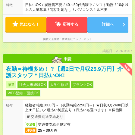
日払いOK
/
履歴書不要
/
40～50代活躍中
/
シフト勤務
/
10名以
特徴
上の大量募集
/
電話対応なし
/
パソコンスキル不要
気になる！
応募する
詳細へ
掲載元企業名
株式会社ニッソーネット
掲載日：2026.08.07
未読
NEW
夜勤＝待機多め！？【週2日で月収25.9万円】介
護スタッフ＊日払いOK!
派遣
社会人未経験OK
大学生歓迎
ブランクOK
WEB登録・面接OK
経験者時給1800円～（夜勤時給2250円～）★日収3万2400円以
給与
上★日払い／週払い制度あり（月払いも選べます）※稼働開始時
は手続き完了次第のお支払いとなります。
交通費別途支給あり
交通費支給※規定有
交通費
25～30万円
月収例