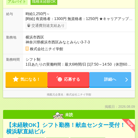
アルバイト
職種未経験OK
時給1,250円～
給与
[時給] 有資格者：1300円 無資格者：1250円 ★キャリアアップ制
度あり 進級により給与がアップします！ 【試用期間】試用期間
交通費別途支給あり
あり 試用期間の長さ：3ヶ月 雇用形態、給与は本採用時と同じ
です。
横浜市西区
勤務地
神奈川県横浜市西区みなとみらい3-7-3
株式会社ニチイ学館
シフト制
勤務時間
1日あたりの実働時間：最大6時間/日 [1]7:50～14:50（休憩60
分） [2]9:00～16:00（休憩60分） [3]9:30～16:30（休憩60分）
※[1][2][3]全てのシフトに入ります。 ※月9日 63時間勤務 ※残
気になる！
業なし
応募する
詳細へ
掲載元企業名
株式会社ニチイ学館
掲載日：2026.08.09
未読
NEW
【未経験OK】シフト勤務！献血センター受付！
横浜駅直結ビル