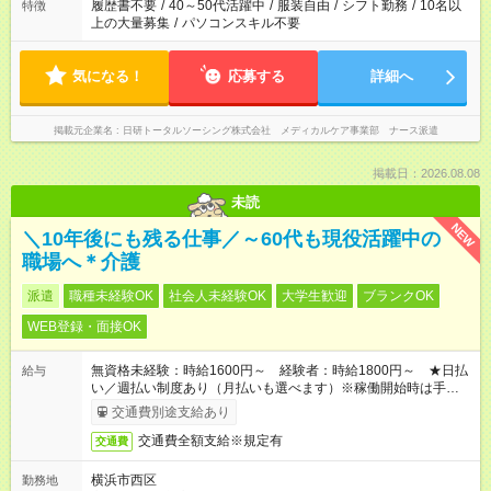
ません
履歴書不要
/
40～50代活躍中
/
服装自由
/
シフト勤務
/
10名以
特徴
上の大量募集
/
パソコンスキル不要
気になる！
応募する
詳細へ
掲載元企業名
日研トータルソーシング株式会社 メディカルケア事業部 ナース派遣
掲載日：2026.08.08
未読
NEW
＼10年後にも残る仕事／～60代も現役活躍中の
職場へ＊介護
派遣
職種未経験OK
社会人未経験OK
大学生歓迎
ブランクOK
WEB登録・面接OK
無資格未経験：時給1600円～ 経験者：時給1800円～ ★日払
給与
い／週払い制度あり（月払いも選べます）※稼働開始時は手続き
完了次第のお支払いとなります。
交通費別途支給あり
交通費全額支給※規定有
交通費
横浜市西区
勤務地