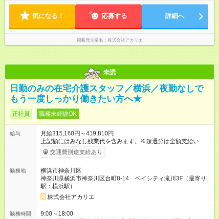
◎お客様のご依頼により前後する可能性があります。
気になる！
応募する
詳細へ
掲載元企業名
株式会社アカリエ
未読
日勤のみの在宅介護スタッフ／横浜／夜勤なしで
もう一度しっかり働きたい方へ★
正社員
職種未経験OK
月給315,160円～419,810円
給与
上記額にはみなし残業代を含みます。※超過分は全額支給いたし
ます。 みなし残業代 39,360円 ～ 52,010円／月 みなし残業時
交通費別途支給あり
間 20時間／月 ※資格・経験により記載金額から変動の可能性あ
り 【試用期間】試用期間あり 試用期間の長さ：3ヶ月 雇用形
横浜市神奈川区
勤務地
態、給与は本採用時と同じです。
神奈川県横浜市神奈川区台町8-14 ベイシティ滝川3F（最寄り
駅：横浜駅）
株式会社アカリエ
9:00～18:00
勤務時間