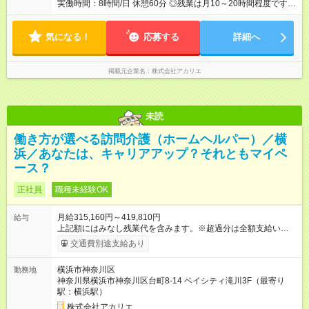
実働時間：8時間/日 休憩60分 ◎残業は月10～20時間程度です！
◎お客様のご依頼により前後する可能性があります。
気になる！
応募する
詳細へ
掲載元企業名
株式会社アカリエ
未読
働き方が選べる訪問介護（ホームヘルパー）／横
浜／あなたは、キャリアアップ？それともマイペ
ース？
正社員
職種未経験OK
月給315,160円～419,810円
給与
上記額にはみなし残業代を含みます。※超過分は全額支給いたし
ます。 みなし残業代 39,360円 ～ 52,010円／月 みなし残業時
交通費別途支給あり
間 20時間／月 ※資格・経験により記載金額から変動の可能性あ
り 【試用期間】試用期間あり 試用期間の長さ：1ヶ月 雇用形
横浜市神奈川区
勤務地
態、給与は本採用時と同じです。
神奈川県横浜市神奈川区台町8-14 ベイシティ滝川3F（最寄り
駅：横浜駅）
株式会社アカリエ