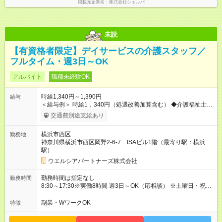
掲載元企業名
株式会社シェルパ
未読
【有資格者限定】デイサービスの介護スタッフ／
フルタイム・週3日～OK
アルバイト
職種未経験OK
時給1,340円～1,390円
給与
＜給与例＞ 時給1，340円（処遇改善加算含む） ◆介護福祉士は
時給1，390円～ 〇固定残業なし （残業代別途全額支給） 【試
交通費別途支給あり
用期間】試用期間なし
横浜市西区
勤務地
神奈川県横浜市西区岡野2-6-7 ISAビル1階（最寄り駅：横浜
駅）
ウエルシアパートナーズ株式会社
勤務時間は指定なし
勤務時間
8:30～17:30※実働8時間 週3日～OK（応相談） ※土曜日・祝日
勤務可能な方優遇 勤務日はシフト制です。
副業・WワークOK
特徴