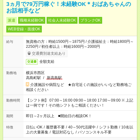
3ヵ月で79万円稼ぐ！未経験OK＊おばあちゃんの
お話相手など
派遣
職種未経験OK
社会人未経験OK
ブランクOK
WEB登録・面接OK
無資格の方：時給1500円～1875円 / 介護福祉士：時給1800円～
給与
2250円 / 初任者以上：時給1600円～2000円
交通費別途支給あり
全額支給
交通費
横浜市西区
勤務地
高島町駅
/
新高島駅
介護施設や病院など ★自宅近くの施設がいいなど勤務地ご
相談ください
【シフト例】 07:00～16:00 09:00～18:00 17:00～09:00 ※ 上記
勤務時間
は一例です！その他シフトもご相談ください！
即日～2ヶ月以上 ■開始日の相談OK！
期間
日払いOK
/
履歴書不要
/
40～50代活躍中
/
シフト勤務
/
10名以
特徴
上の大量募集
/
電話対応なし
/
パソコンスキル不要