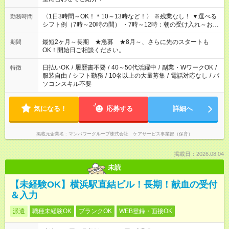
〈1日3時間～OK！＊10～13時など！〉 ※残業なし！ ▼選べる
勤務時間
シフト例（7時～20時の間） ・7時～12時：朝の受け入れ～お昼
の準備 ・10時～13時：園児の見守り～お昼の補助 ・9時～16
時：帰りの会まで！子供の成長を見守る ・15時～20時：夜のお
最短2ヶ月～長期 ★急募 ★8月～、さらに先のスタートも
期間
迎えサポート
OK！開始日ご相談ください。
日払いOK
/
履歴書不要
/
40～50代活躍中
/
副業・WワークOK
/
特徴
服装自由
/
シフト勤務
/
10名以上の大量募集
/
電話対応なし
/
パ
ソコンスキル不要
気になる！
応募する
詳細へ
掲載元企業名
マンパワーグループ株式会社 ケアサービス事業部（保育）
掲載日：2026.08.04
未読
【未経験OK】横浜駅直結ビル！長期！献血の受付
＆入力
派遣
職種未経験OK
ブランクOK
WEB登録・面接OK