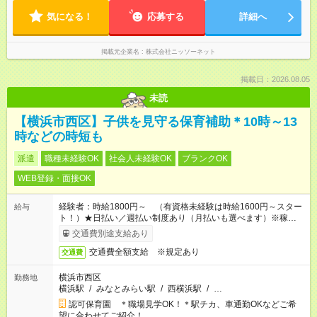
気になる！
応募する
詳細へ
掲載元企業名
株式会社ニッソーネット
掲載日：2026.08.05
未読
【横浜市西区】子供を見守る保育補助＊10時～13
時などの時短も
派遣
職種未経験OK
社会人未経験OK
ブランクOK
WEB登録・面接OK
経験者：時給1800円～ （有資格未経験は時給1600円～スター
給与
ト！）★日払い／週払い制度あり（月払いも選べます）※稼働開
始時は手続き完了次第のお支払いとなります★フルタイムできる
交通費別途支給あり
方は100円アップ！
交通費全額支給 ※規定あり
交通費
横浜市西区
勤務地
横浜駅
/
みなとみらい駅
/
西横浜駅
/
…
認可保育園 ＊職場見学OK！＊駅チカ、車通勤OKなどご希
望に合わせてご紹介！