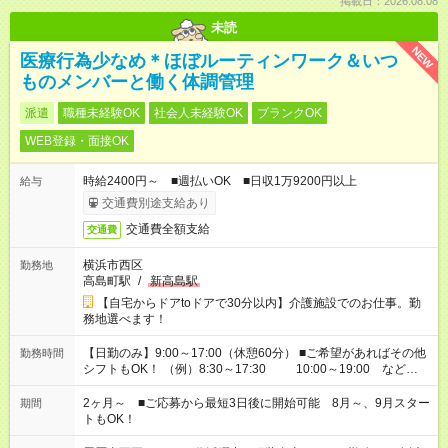
掲載日：2026.08.08
未読
NEW
医療行為少なめ＊ほぼルーティンワーク＆いつ
ものメンバーと働く体調管理
派遣
職種未経験OK
社会人未経験OK
ブランクOK
WEB登録・面接OK
時給2400円～ ■週払いOK ■日収1万9200円以上
給与
交通費別途支給あり
交通費全額支給
交通費
横浜市西区
勤務地
高島町駅
/
新高島駅
【自宅からドアtoドアで30分以内】介護施設でのお仕事。勤
務地選べます！
【日勤のみ】9:00～17:00（休憩60分） ■ご希望があればその他
勤務時間
シフトもOK！ （例）8:30～17:30 10:00～19:00 など
「家族とお休みを合わせたい」 「できれば残業はしたくない」
など、あなたのご希望に沿ったお仕事をご紹介します！ ※Wワ
2ヶ月～ ■ご応募から最短3日後に開始可能 8月～、9月スター
期間
ーク希望の方へ 今ご覧のお仕事で希望する勤務時間と、もう1つ
トもOK！
のお仕事の勤務時間。 合計で週40時間を超える場合は応募でき