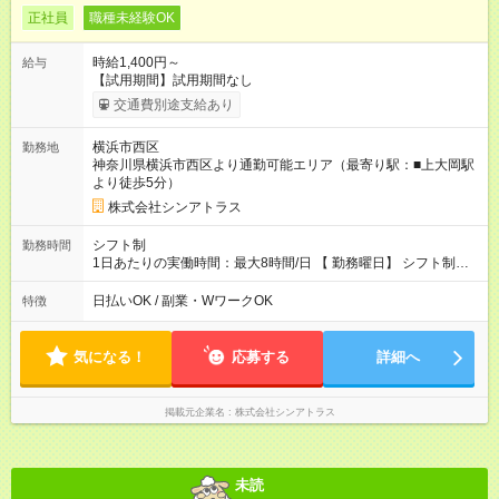
正社員
職種未経験OK
時給1,400円～
給与
【試用期間】試用期間なし
交通費別途支給あり
横浜市西区
勤務地
神奈川県横浜市西区より通勤可能エリア（最寄り駅：■上大岡駅
より徒歩5分）
株式会社シンアトラス
シフト制
勤務時間
1日あたりの実働時間：最大8時間/日 【 勤務曜日】 シフト制
土日祝含む週５日勤務 【 勤務時間 】 ・ 9：00～20：00（実働
8h／休憩１h） ※残業ほとんどありません（残業代支給）
日払いOK / 副業・WワークOK
特徴
気になる！
応募する
詳細へ
掲載元企業名
株式会社シンアトラス
未読