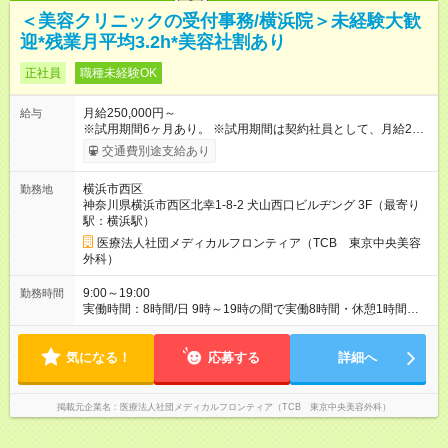
＜美容クリニックの受付事務/横浜院＞未経験大歓
迎*残業月平均3.2h*美容社割あり
正社員
職種未経験OK
月給250,000円～
給与
※試用期間6ヶ月あり。 ※試用期間は契約社員として、月給22万
円＋各種手当となります。 ※想定年収には賞与+インセンティブ
交通費別途支給あり
を含みます。 ◆残業手当は1分単位で全額支給 【試用期間】試用
期間あり 試用期間の長さ：6ヶ月 ※ 雇用形態と給与に、本採用
横浜市西区
勤務地
時と異なる部分があります。 雇用形態：中途採用（契約社員）
神奈川県横浜市西区北幸1-8-2 犬山西口ビルヂング 3F（最寄り
給与：月給 220,000円以上
駅：横浜駅）
医療法人社団メディカルフロンティア（TCB 東京中央美容
外科）
9:00～19:00
勤務時間
実働時間：8時間/日 9時～19時の間で実働8時間・休憩1時間
（クリニックにより9:00~18:00or10:00~19:00勤務） 【残業ほ
ぼ無し！】 残業月平均3.2時間のため、ほぼ毎日定時で退勤♪ デ
気になる！
ィナーの予定を入れたり、お買い物、ピラティスのレッスンな
応募する
詳細へ
ども◎ ご自身のプライベートの時間も大切にしていただける環
境です。
掲載元企業名
医療法人社団メディカルフロンティア（TCB 東京中央美容外科）