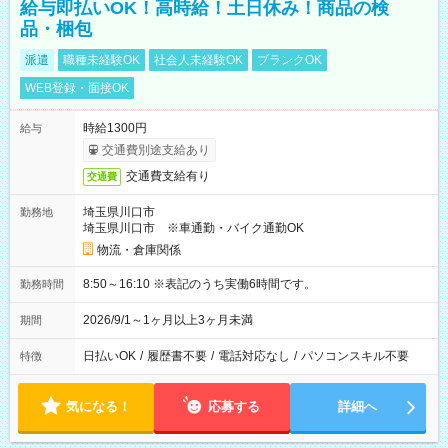
給与即払いOK！高時給！土日休み！商品の検
品・梱包
派遣
職種未経験OK
社会人未経験OK
ブランクOK
WEB登録・面接OK
時給1300円
給与
交通費別途支給あり
交通費支給有り
交通費
埼玉県川口市
勤務地
埼玉県川口市 ※車通勤・バイク通勤OK
物流・倉庫関係
8:50～16:10 ※表記のうち実働6時間です。
勤務時間
2026/9/1～1ヶ月以上3ヶ月未満
期間
日払いOK
/
履歴書不要
/
電話対応なし
/
パソコンスキル不要
特徴
気になる！
応募する
詳細へ