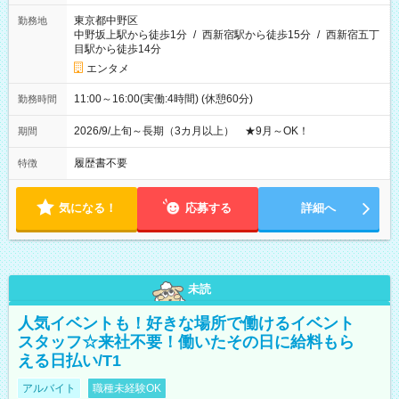
東京都中野区
勤務地
中野坂上駅から徒歩1分
/
西新宿駅から徒歩15分
/
西新宿五丁
目駅から徒歩14分
エンタメ
11:00～16:00(実働:4時間) (休憩60分)
勤務時間
2026/9/上旬～長期（3カ月以上） ★9月～OK！
期間
履歴書不要
特徴
気になる！
応募する
詳細へ
未読
人気イベントも！好きな場所で働けるイベント
スタッフ☆来社不要！働いたその日に給料もら
える日払い/T1
アルバイト
職種未経験OK