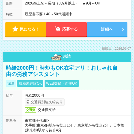
2026/9/上旬～長期（3カ月以上） ★9月～OK！
期間
履歴書不要
/
40～50代活躍中
特徴
気になる！
応募する
詳細へ
掲載日：2026.08.07
未読
時給2000円！時短もOK在宅アリ！おしゃれ自
由の労務アシスタント
派遣
職種未経験OK
WEB登録・面接OK
時給2000円
給与
交通費別途支給あり
交通費支給
交通費
東京都千代田区
勤務地
大手町(東京都)駅から徒歩1分
/
東京駅から徒歩2分
/
日本橋
(東京都)駅から徒歩4分