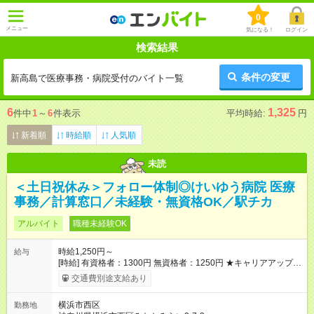
0
メニュー
気になる！
ログイン
検索結果
条件の変更
新高島で医療事務・病院受付のバイト一覧
6
1,325
件中
1
～
6
件表示
平均時給:
円
新着順
時給順
人気順
未読
＜土日祝休み＞フォロー体制◎けいゆう病院 医療
事務／計算窓口／未経験・無資格OK／駅チカ
アルバイト
職種未経験OK
時給1,250円～
給与
[時給] 有資格者：1300円 無資格者：1250円 ★キャリアアップ制
度あり 進級により給与がアップします！ 【試用期間】試用期間
交通費別途支給あり
あり 試用期間の長さ：3ヶ月 雇用形態、給与は本採用時と同じ
です。
横浜市西区
勤務地