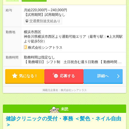
月給220,000円～240,000円
給与
【試用期間】試用期間なし
交通費別途支給あり
横浜市西区
勤務地
神奈川県横浜市西区より通勤可能エリア（最寄り駅：■上大岡駅
より徒歩5分）
株式会社シンアトラス
勤務時間は指定なし
勤務時間
【 勤務曜日】 シフト制 土日祝含む週５日勤務 【 勤務時間 】
・ 9：00～20：00（実働8h／休憩１h） ※残業ほとんどありま
せん（残業代支給）
気になる！
応募する
詳細へ
掲載元企業名
株式会社シンアトラス
未読
健診クリニックの受付・事務 ＜髪色・ネイル自由
＞