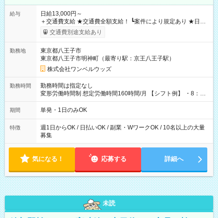
日給13,000円～
給与
＋交通費支給 ★交通費全額支給！ ┗案件により規定あり ★日払
いOK！（規定あり） ┗働いたその日に現金GET♪ お仕事後はコ
交通費別途支給あり
ンビニATMから 日払い分を引き落とせます！ 【試用期間】試
用期間なし
東京都八王子市
勤務地
東京都八王子市明神町（最寄り駅：京王八王子駅）
株式会社ワンベルウッズ
勤務時間は指定なし
勤務時間
変形労働時間制 想定労働時間160時間/月 【シフト例】 ・8：00
～21：00
単発・1日のみOK
期間
週1日からOK / 日払いOK / 副業・WワークOK / 10名以上の大量
特徴
募集
気になる！
応募する
詳細へ
未読