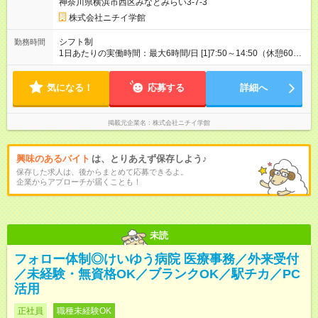
神奈川県横浜市西区みなとみらい3-7-3
株式会社ニチイ学館
シフト制
勤務時間
1日あたりの実働時間：最大6時間/日 [1]7:50～14:50（休憩60
分） [2]9:00～16:00（休憩60分） [3]9:30～16:30（休憩60分）
※[1][2][3]全てのシフトに入ります。 ※月9日 63時間勤務 ※残
気になる！
業なし
応募する
詳細へ
掲載元企業名
株式会社ニチイ学館
興味のあるバイト
は、とりあえず保存しよう♪
保存した求人は、後からまとめて応募できるよ。
企業からアプローチが届くことも！
未読
フォロー体制◎けいゆう病院 医療事務／外来受付
／未経験・無資格OK／ブランクOK／駅チカ／PC
活用
正社員
職種未経験OK