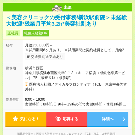
未読
＜美容クリニックの受付事務/横浜駅前院＞未経験
大歓迎*残業月平均3.2h*美容社割あり
正社員
職種未経験OK
月給250,000円～
給与
※試用期間6ヶ月あり。 ※試用期間は契約社員として、月給22万
円＋各種手当となります。 ※想定年収には賞与+インセンティブ
交通費別途支給あり
を含みます。 ◆残業手当は1分単位で全額支給 【試用期間】試用
期間あり 試用期間の長さ：6ヶ月 ※ 雇用形態と給与に、本採用
横浜市西区
勤務地
時と異なる部分があります。 雇用形態：中途採用（契約社員）
神奈川県横浜市西区北幸1-1-8 エキニア横浜（相鉄北幸第一ビ
給与：月給 220,000円以上
ル） 7F（最寄り駅：横浜駅）
医療法人社団メディカルフロンティア（TCB 東京中央美容
外科）
9:00～19:00
勤務時間
実働時間：8時間/日 9時～19時の間で実働8時間・休憩1時間
（クリニックにより9:00~18:00or10:00~19:00勤務） 【残業ほ
ぼ無し！】 残業月平均3.2時間のため、ほぼ毎日定時で退勤♪ デ
気になる！
ィナーの予定を入れたり、お買い物、ピラティスのレッスンな
応募する
詳細へ
ども◎ ご自身のプライベートの時間も大切にしていただける環
境です。
掲載元企業名
医療法人社団メディカルフロンティア（TCB 東京中央美容外科）