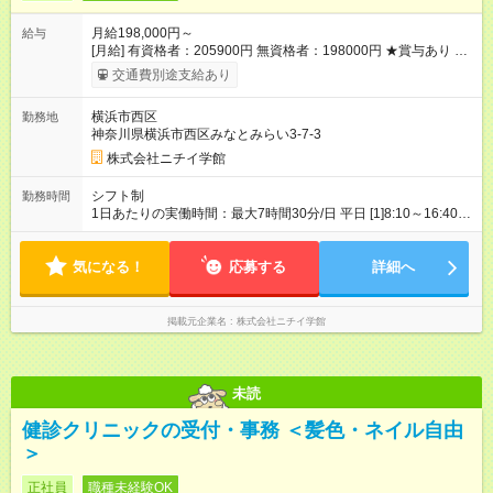
月給198,000円～
給与
[月給] 有資格者：205900円 無資格者：198000円 ★賞与あり 年
2回（業績による 初年度1回） ★キャリアアップ制度あり 進級
交通費別途支給あり
により給与がアップします！ 【試用期間】試用期間あり 試用期
間の長さ：3ヶ月 雇用形態、給与は本採用時と同じです。
横浜市西区
勤務地
神奈川県横浜市西区みなとみらい3-7-3
株式会社ニチイ学館
シフト制
勤務時間
1日あたりの実働時間：最大7時間30分/日 平日 [1]8:10～16:40
[2]8:20～16:50 [3]8:50～17:20 [4]9:20～17:50 各休憩60分 土
曜 [5]8:20～10:50 [6]8:50～11:20 [7]9:30～12:00 [8]10:30～
気になる！
13:00 各休憩なし
応募する
詳細へ
掲載元企業名
株式会社ニチイ学館
未読
健診クリニックの受付・事務 ＜髪色・ネイル自由
＞
正社員
職種未経験OK