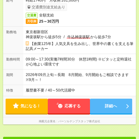
時給1740円 月収例 261,000円
給与
交通費別途支給あり
全額支給
交通費
25～30万円
月収例
東京都新宿区
勤務地
神楽坂駅から徒歩5分
/
牛込神楽坂駅
から徒歩7分
【創業125年】人気文具を生み出し、世界中の書くを支える筆
記具メーカー
09:00～17:30(実働7時間30分 休憩1時間) ※ピタッと定時退社
勤務時間
が心地よい環境です
2026年09月上旬～長期 8月開始、9月開始もご相談できます
期間
※9月～！
履歴書不要
/
40～50代活躍中
特徴
気になる！
応募する
詳細へ
掲載元企業名
パーソルテンプスタッフ株式会社