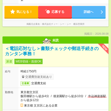
気になる！
応募する
詳細へ
掲載元企業名
株式会社ティー・シー・シー 横浜営業所
掲載日：2026.08.08
未読
NEW
＜電話応対なし＞書類チェックや郵送手続きの
カンタン事務！
派遣
WEB登録・面接OK
時給1750円
給与
交通費別途支給あり
交通費支給
交通費
東京都文京区
勤務地
飯田橋駅から徒歩4分
/
後楽園駅から徒歩10分
/
牛込神楽坂駅
から徒歩12分
東京都 文京区にある企業