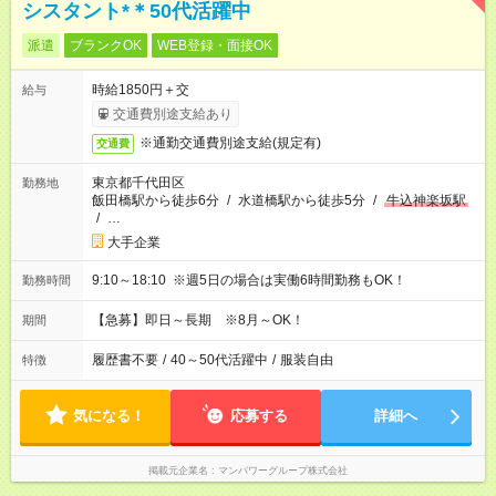
シスタント*＊50代活躍中
派遣
ブランクOK
WEB登録・面接OK
時給1850円＋交
給与
交通費別途支給あり
※通勤交通費別途支給(規定有)
交通費
東京都千代田区
勤務地
飯田橋駅から徒歩6分
/
水道橋駅から徒歩5分
/
牛込神楽坂駅
/
…
大手企業
9:10～18:10 ※週5日の場合は実働6時間勤務もOK！
勤務時間
【急募】即日～長期 ※8月～OK！
期間
履歴書不要
/
40～50代活躍中
/
服装自由
特徴
気になる！
応募する
詳細へ
掲載元企業名
マンパワーグループ株式会社