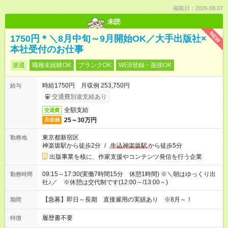
掲載日：2026.08.07
未読
NEW
1750円＊＼8月中旬～9月開始OK／大手出版社×
本社受付のお仕事
派遣
職種未経験OK
ブランクOK
WEB登録・面接OK
時給1750円 月収例 253,750円
給与
交通費別途支給あり
全額支給
交通費
25～30万円
月収例
東京都新宿区
勤務地
神楽坂駅から徒歩2分
/
牛込神楽坂駅
から徒歩5分
出版事業を核に、作家支援やコンテンツ発信を行う企業
09:15～17:30(実働7時間15分 休憩1時間) ※＼朝はゆっくり出
勤務時間
社♪／ ※休憩は交代制です(12:00～/13:00～)
【急募】即日～長期 直接雇用の実績あり ※8月～！
期間
履歴書不要
特徴