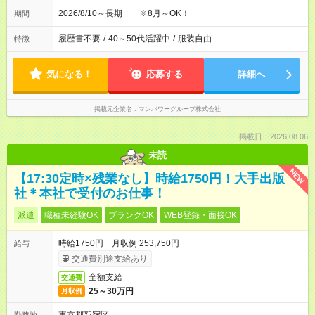
2026/8/10～長期 ※8月～OK！
期間
履歴書不要
/
40～50代活躍中
/
服装自由
特徴
気になる！
応募する
詳細へ
掲載元企業名
マンパワーグループ株式会社
掲載日：2026.08.06
未読
NEW
【17:30定時×残業なし】時給1750円！大手出版
社＊本社で受付のお仕事！
派遣
職種未経験OK
ブランクOK
WEB登録・面接OK
時給1750円 月収例 253,750円
給与
交通費別途支給あり
全額支給
交通費
25～30万円
月収例