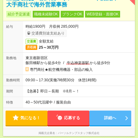
大手商社で海外営業事務
紹介予定派遣
職種未経験OK
ブランクOK
WEB登録・面接OK
時給1900円 月収例 285,000円
給与
交通費別途支給あり
全額支給
交通費
25～30万円
月収例
東京都新宿区
勤務地
飯田橋駅から徒歩4分
/
牛込神楽坂駅
から徒歩9分
専門商社★航空機用機器・部品の輸入
09:00～17:30(実働7時間30分 休憩1時間)
勤務時間
【急募】即日～長期 ※8月～！
期間
40～50代活躍中
/
服装自由
特徴
気になる！
応募する
詳細へ
掲載元企業名
パーソルテンプスタッフ株式会社