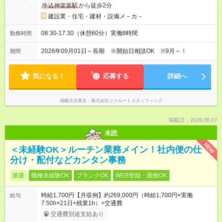
牛込神楽坂駅
から徒歩2分
建設業・住宅・建材・設備メ－カ－
08:30-17:30（休憩60分）実働8時間
勤務時間
2026年09月01日～長期 ※開始日相談OK ※9月～！
期間
気になる！
応募する
詳細へ
掲載元企業名
株式会社リクルートスタッフィング
掲載日：2026.08.07
未読
NEW
＜未経験OK＞ルーチン業務メイン！社内便の仕
分け・配付などカンタン事務
派遣
職種未経験OK
ブランクOK
WEB登録・面接OK
時給1,700円【月収例】約269,000円（時給1,700円×実働
給与
7.50h×21日+残業1h）+交通費
交通費別途支給あり