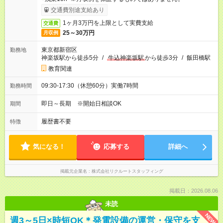
交通費別途支給あり
1ヶ月3万円を上限として実費支給
交通費
25～30万円
月収例
東京都新宿区
勤務地
神楽坂駅から徒歩5分
/
牛込神楽坂駅
から徒歩3分
/
飯田橋駅
教育関連
09:30-17:30（休憩60分）実働7時間
勤務時間
即日～長期 ※開始日相談OK
期間
履歴書不要
特徴
気になる！
応募する
詳細へ
掲載元企業名
株式会社リクルートスタッフィング
掲載日：2026.08.06
未読
NEW
週3～5日×時短OK＊発電設備の運営・保守を支