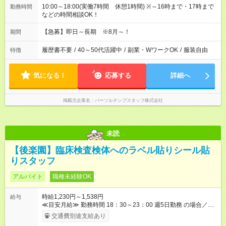
10:00～18:00(実働7時間 休憩1時間) ※～16時まで・17時まで
勤務時間
などの時間相談OK！
【急募】即日～長期 ※8月～！
期間
履歴書不要
/
40～50代活躍中
/
副業・WワークOK
/
服装自由
特徴
気になる！
応募する
詳細へ
掲載元企業名
パーソルテンプスタッフ株式会社
未読
【後楽園】臨床検査検体へのラベル貼りシール貼
りスタッフ
アルバイト
職種未経験OK
時給1,230円～1,538円
給与
≪目安月給≫ 勤務時間 18：30～23：00 週5⽇勤務 の場合／社
会保険加入 月収：１１６，８６０円 18：30～22：00(時給
交通費別途支給あり
1,230円×3.5h)＝4,305円 22：00～23：00(時給1,538円×1h)＝