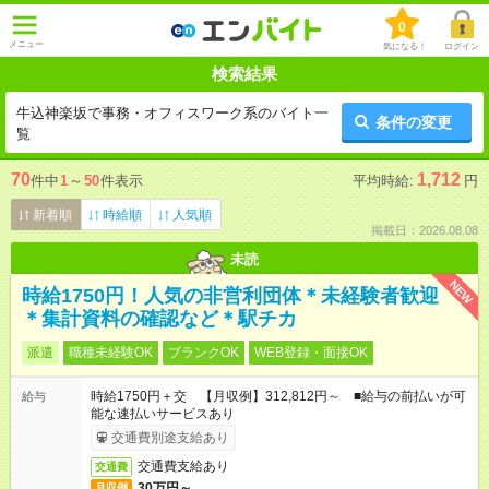
0
メニュー
気になる！
ログイン
検索結果
牛込神楽坂で事務・オフィスワーク系のバイト一
条件の変更
覧
70
1,712
件中
1
～
50
件表示
平均時給:
円
新着順
時給順
人気順
掲載日：2026.08.08
未読
NEW
時給1750円！人気の非営利団体＊未経験者歓迎
＊集計資料の確認など＊駅チカ
派遣
職種未経験OK
ブランクOK
WEB登録・面接OK
時給1750円＋交 【月収例】312,812円～ ■給与の前払いが可
給与
能な速払いサービスあり
交通費別途支給あり
交通費支給あり
交通費
30万円～
月収例