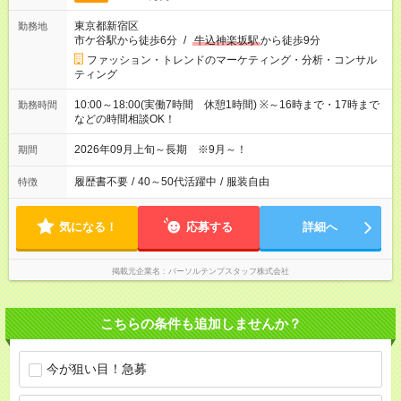
東京都新宿区
勤務地
市ケ谷駅から徒歩6分
/
牛込神楽坂駅
から徒歩9分
ファッション・トレンドのマーケティング・分析・コンサル
ティング
10:00～18:00(実働7時間 休憩1時間) ※～16時まで・17時まで
勤務時間
などの時間相談OK！
2026年09月上旬～長期 ※9月～！
期間
履歴書不要
/
40～50代活躍中
/
服装自由
特徴
気になる！
応募する
詳細へ
掲載元企業名
パーソルテンプスタッフ株式会社
こちらの条件も追加しませんか？
今が狙い目！急募