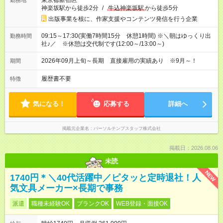
東京都新宿区
勤務地
神楽坂駅から徒歩2分
/
牛込神楽坂駅
から徒歩5分
出版事業を核に、作家支援やコンテンツ発信を行う企業
09:15～17:30(実働7時間15分 休憩1時間) ※＼朝はゆっくり出
勤務時間
社♪／ ※休憩は交代制です(12:00～/13:00～)
2026年09月上旬～長期 直接雇用の実績あり ※9月～！
期間
履歴書不要
特徴
気になる！
応募する
詳細へ
掲載元企業名
パーソルテンプスタッフ株式会社
掲載日：2026.08.06
未読
NEW
1740円＊＼40代活躍中／ピタッと定時退社！人
気文具メーカー×長期で事務
派遣
職種未経験OK
ブランクOK
WEB登録・面接OK