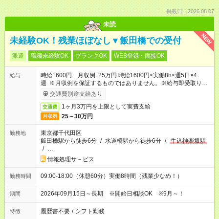
掲載日：2026.08.07
未読
NEW
未経験OK！残業ほぼなし▼飯田橋での受付
派遣
職種未経験OK
ブランクOK
WEB登録・面接OK
時給1600円 月収例 25万円 時給1600円×実働8h×週5日×4
給与
週 ※月収例を保証するものではありません。※給与即受取りサ
ービス利用可（利用条件有）
交通費別途支給あり
1ヶ月3万円を上限として実費支給
交通費
25～30万円
月収例
東京都千代田区
勤務地
飯田橋駅から徒歩6分
/
水道橋駅から徒歩6分
/
牛込神楽坂駅
/
…
情報処理サ－ビス
09:00-18:00（休憩60分）実働8時間（残業少なめ！）
勤務時間
2026年09月15日～長期 ※開始日相談OK ※9月～！
期間
履歴書不要
/
シフト勤務
特徴