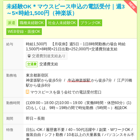
NEW
未経験OK＊マウスピース申込の電話受付｜週3
～5×時給1,500円（神楽坂）
派遣
職種未経験OK
社会人未経験OK
ブランクOK
WEB登録・面接OK
時給1,500円 【月収例】週5日・1日8時間勤務の場合 時給
給与
1,500円×8時間×21日出勤=252,000円+交通費別途支給
交通費別途支給あり
交通費支給
交通費
東京都新宿区
勤務地
神楽坂駅から徒歩5分
/
牛込神楽坂駅
から徒歩7分
/
江戸川橋
駅から徒歩8分
マウスピースを扱う会社での電話受付窓口
(1)09:00～18:00 (2)10:00～19:00（実働8時間・休憩60分）(1)
勤務時間
(2)もしくは、9時～19時の間で時短勤務（5時間～）相談OK
即日～長期
期間
日払いOK
/
履歴書不要
/
40～50代活躍中
/
副業・WワークOK
/
特徴
服装自由
/
シフト勤務
/
10名以上の大量募集
/
パソコンスキル不
要