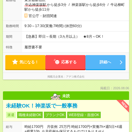
東京都新宿区
勤務地
牛込神楽坂駅
から徒歩3分
/
神楽坂駅から徒歩6分
/
牛込柳町
駅から徒歩11分
官公庁・財団関連
9:30～17:30(実働:7時間) (休憩60分)
勤務時間
【急募】即日～長期（3カ月以上） ★8月～OK！
期間
履歴書不要
特徴
気になる！
応募する
詳細へ
掲載元企業名
アデコ株式会社
掲載日：2026.08.06
未読
NEW
未経験OK！神楽坂で一般事務
派遣
職種未経験OK
ブランクOK
WEB登録・面接OK
時給1700円 月収例 25万円 時給1700円×実働7h×週5日×4週
給与
+残業10h ※月収例を保証するものではありません。