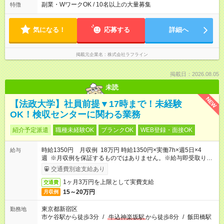
副業・WワークOK / 10名以上の大量募集
特徴
気になる！
応募する
詳細へ
掲載元企業名
株式会社ラフライン
掲載日：2026.08.05
未読
NEW
【法政大学】社員前提▼17時まで！未経験
OK！検収センターに関わる業務
紹介予定派遣
職種未経験OK
ブランクOK
WEB登録・面接OK
時給1350円 月収例 18万円 時給1350円×実働7h×週5日×4
給与
週 ※月収例を保証するものではありません。※給与即受取りサ
ービス利用可（利用条件有）
交通費別途支給あり
1ヶ月3万円を上限として実費支給
交通費
15～20万円
月収例
東京都新宿区
勤務地
市ケ谷駅から徒歩3分
/
牛込神楽坂駅
から徒歩8分
/
飯田橋駅