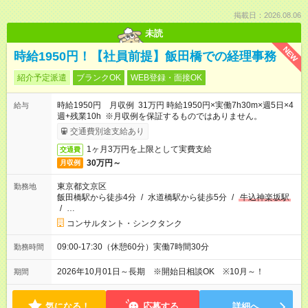
掲載日：2026.08.06
未読
NEW
時給1950円！【社員前提】飯田橋での経理事務
紹介予定派遣
ブランクOK
WEB登録・面接OK
時給1950円 月収例 31万円 時給1950円×実働7h30m×週5日×4
給与
週+残業10h ※月収例を保証するものではありません。
交通費別途支給あり
1ヶ月3万円を上限として実費支給
交通費
30万円～
月収例
東京都文京区
勤務地
飯田橋駅から徒歩4分
/
水道橋駅から徒歩5分
/
牛込神楽坂駅
/
…
コンサルタント・シンクタンク
09:00-17:30（休憩60分）実働7時間30分
勤務時間
2026年10月01日～長期 ※開始日相談OK ※10月～！
期間
気になる！
応募する
詳細へ