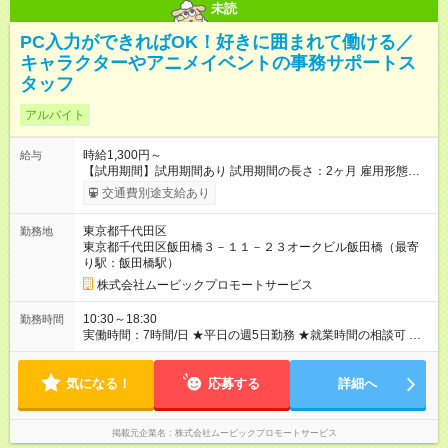
未読
PC入力ができればOK！好きに囲まれて働ける／
キャラクターやアニメイベントの事務サポートス
タッフ
アルバイト
時給1,300円～
給与
【試用期間】試用期間あり 試用期間の長さ：2ヶ月 雇用形態、
給与は本採用時と同じです。
交通費別途支給あり
東京都千代田区
勤務地
東京都千代田区飯田橋３－１１－２３オークビル飯田橋（最寄
り駅：飯田橋駅）
株式会社ムービックプロモートサービス
10:30～18:30
勤務時間
実働時間：7時間/日 ★平日の週5日勤務 ★就業時間の相談可 勤
務時間は しっかり考慮しますので、 お気軽にご相談ください♪
気になる！
応募する
詳細へ
掲載元企業名
株式会社ムービックプロモートサービス