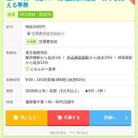
える事務
派遣
WEB登録・面接OK
時給2000円
給与
交通費別途支給あり
交通費支給
交通費
東京都新宿区
勤務地
飯田橋駅から徒歩1分
/
牛込神楽坂駅
から徒歩10分
/
神楽坂駅
から徒歩13分
エネルギー業界
9:00～18:00(実働:8時間) (休憩60分)
勤務時間
2026/9/上旬～長期（3カ月以上） ★9月～OK！
期間
履歴書不要
/
40～50代活躍中
特徴
気になる！
応募する
詳細へ
掲載元企業名
アデコ株式会社