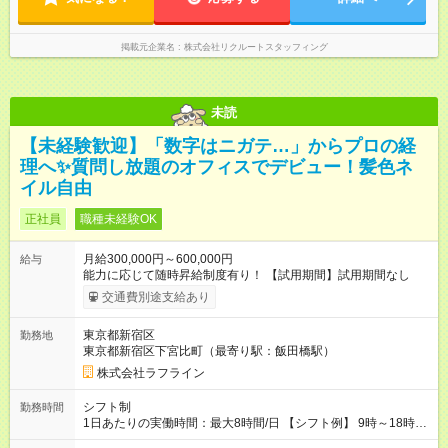
掲載元企業名
株式会社リクルートスタッフィング
未読
【未経験歓迎】「数字はニガテ…」からプロの経
理へ✨質問し放題のオフィスでデビュー！髪色ネ
イル自由
正社員
職種未経験OK
月給300,000円～600,000円
給与
能力に応じて随時昇給制度有り！ 【試用期間】試用期間なし
交通費別途支給あり
東京都新宿区
勤務地
東京都新宿区下宮比町（最寄り駅：飯田橋駅）
株式会社ラフライン
シフト制
勤務時間
1日あたりの実働時間：最大8時間/日 【シフト例】 9時～18時
10時～19時 11時～20時 休憩1時間以上！