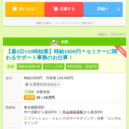
気になる！
応募する
詳細へ
掲載元企業名
パーソルテンプスタッフ株式会社
掲載日：2026.08.07
未読
NEW
【週3日×10時始業】時給1600円＊セミナーに関
わるサポート事務のお仕事！
派遣
職種未経験OK
ブランクOK
WEB登録・面接OK
時給1600円 月収例 134,400円
給与
交通費別途支給あり
全額支給
交通費
10～15万円
月収例
東京都新宿区
勤務地
市ケ谷駅から徒歩6分
/
牛込神楽坂駅
から徒歩9分
ファッション・トレンドのマーケティング・分析・コンサル
ティング