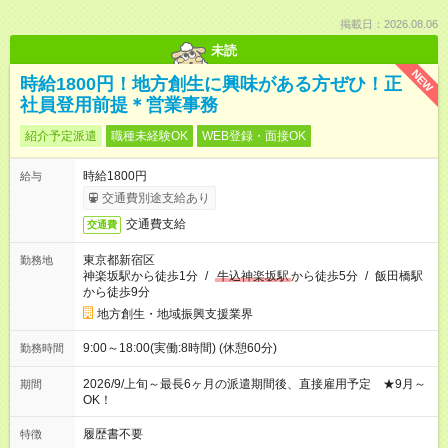
掲載日：2026.08.06
未読
NEW
時給1800円！地方創生に興味がある方ぜひ！正
社員登用前提＊営業事務
紹介予定派遣
職種未経験OK
WEB登録・面接OK
時給1800円
給与
交通費別途支給あり
交通費支給
交通費
東京都新宿区
勤務地
神楽坂駅から徒歩1分
/
牛込神楽坂駅
から徒歩5分
/
飯田橋駅
から徒歩9分
地方創生・地域振興支援業界
9:00～18:00(実働:8時間) (休憩60分)
勤務時間
2026/9/上旬～最長6ヶ月の派遣期間後、直接雇用予定 ★9月～
期間
OK！
履歴書不要
特徴