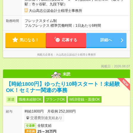
駅：市ヶ谷駅、九段下駅）
大山高志公認会計士税理士事務所
フレックスタイム制
勤務時間
フルフレックス 標準労働時間：1日あたり6時間
気になる！
応募する
詳細へ
掲載元企業名
大山高志公認会計士税理士事務所
掲載日：2026.08.07
未読
NEW
【時給1800円】ゆったり10時スタート！未経験
OK！セミナー関連の事務
派遣
職種未経験OK
ブランクOK
WEB登録・面接OK
時給1800円 月収例 252,000円
給与
交通費別途支給あり
全額支給
交通費
25～30万円
月収例