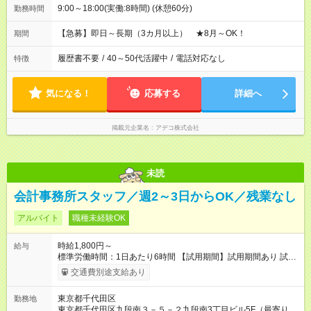
9:00～18:00(実働:8時間) (休憩60分)
勤務時間
【急募】即日～長期（3カ月以上） ★8月～OK！
期間
履歴書不要
/
40～50代活躍中
/
電話対応なし
特徴
気になる！
応募する
詳細へ
掲載元企業名
アデコ株式会社
未読
会計事務所スタッフ／週2～3日からOK／残業なし
アルバイト
職種未経験OK
時給1,800円～
給与
標準労働時間：1日あたり6時間 【試用期間】試用期間あり 試用
期間の長さ：3ヶ月 雇用形態、給与は本採用時と同じです。
交通費別途支給あり
東京都千代田区
勤務地
東京都千代田区九段南３－５－２九段南3丁目ビル5F（最寄り