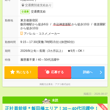
交通費別途支給あり
交通費支給
交通費
東京都新宿区
勤務地
飯田橋駅から徒歩6分
/
牛込神楽坂駅
から徒歩10分
/
後楽園駅
から徒歩10分
アパレル・コスメ;メーカー
9:15～17:30(実働:7時間15分) (休憩60分)
勤務時間
2026/9/上旬～長期（3カ月以上） ★9月～OK！
期間
履歴書不要
/
40～50代活躍中
特徴
気になる！
応募する
詳細へ
掲載元企業名
アデコ株式会社
掲載日：2026.08.07
未読
NEW
正社員前提＊飯田橋エリア！30～40代活躍中！