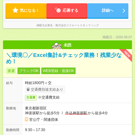
気になる！
応募する
詳細へ
掲載元企業名
株式会社リクルートスタッフィング
掲載日：2026.08.07
未読
NEW
＼環境〇／Excel集計&チェック業務！残業少な
め！
派遣
ブランクOK
WEB登録・面接OK
時給1800円＋交
給与
交通費別途支給あり
※交通費支給
交通費
東京都新宿区
勤務地
神楽坂駅から徒歩5分
/
牛込神楽坂駅
から徒歩4分
官公庁・関連団体
9:30～17:30
勤務時間