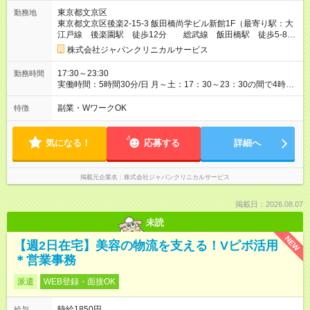
1,538円 (4,305円＋1,538円)×週5⽇×4週間 【試用期間】試用期
東京都文京区
勤務地
間あり 試用期間の長さ：2ヶ月 雇用形態、給与は本採用時と同
東京都文京区後楽2-15-3 飯田橋尚学ビル新館1F（最寄り駅：大
じです。
江戸線 後楽園駅 徒歩12分 総武線 飯田橋駅 徒歩5-8
分）
株式会社ジャパンクリニカルサービス
17:30～23:30
勤務時間
実働時間：5時間30分/日 月～土：17：30～23：30の間で4時間
以上勤務できる方 ※場合により残業あり ※土曜日勤務できる方
歓迎 ※1日4時間～ 月～土で週4日以上勤務できる方 ※勤務期
副業・WワークOK
特徴
間・勤務時間・勤務日数について悩まれた際は是非ご相談くだ
さい。 ※残業代1分単位支給
気になる！
応募する
詳細へ
掲載元企業名
株式会社ジャパンクリニカルサービス
掲載日：2026.08.07
未読
NEW
【週2日在宅】美容の物流を支える！Vピボ活用
＊営業事務
派遣
WEB登録・面接OK
時給1850円
給与