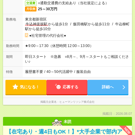
○通勤交通費の支給あり（当社規定による）
交通費
25～30万円
月収例
東京都新宿区
勤務地
牛込神楽坂駅
から徒歩1分
/
飯田橋駅から徒歩11分
/
牛込柳町
駅から徒歩10分
●社宅管理の代行会社●
★9:00～17:30（休憩時間 12:00～13:00）
勤務時間
即日スタート ※急募 ○8月～、9月～スタートもご相談くださ
期間
い♪
履歴書不要
/
40～50代活躍中
/
服装自由
特徴
気になる！
応募する
詳細へ
掲載元企業名
ヒューマンリソシア株式会社
掲載日：2026.08.07
未読
NEW
【在宅あり・週4日もOK！】*大手企業で部内ア