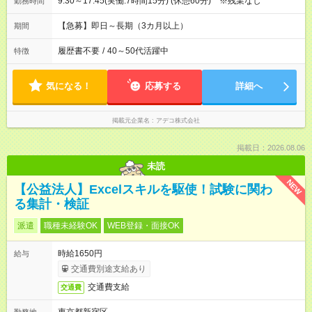
9:30～17:45(実働:7時間15分) (休憩60分) ※残業なし
勤務時間
【急募】即日～長期（3カ月以上）
期間
履歴書不要
/
40～50代活躍中
特徴
気になる！
応募する
詳細へ
掲載元企業名
アデコ株式会社
掲載日：2026.08.06
未読
NEW
【公益法人】Excelスキルを駆使！試験に関わ
る集計・検証
派遣
職種未経験OK
WEB登録・面接OK
時給1650円
給与
交通費別途支給あり
交通費支給
交通費