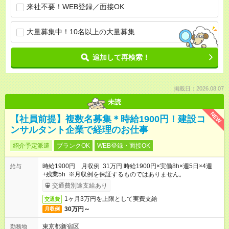
来社不要！WEB登録／面接OK
大量募集中！10名以上の大量募集
追加して再検索！
掲載日：2026.08.07
未読
NEW
【社員前提】複数名募集＊時給1900円！建設コ
ンサルタント企業で経理のお仕事
紹介予定派遣
ブランクOK
WEB登録・面接OK
時給1900円 月収例 31万円 時給1900円×実働8h×週5日×4週
給与
+残業5h ※月収例を保証するものではありません。
交通費別途支給あり
1ヶ月3万円を上限として実費支給
交通費
30万円～
月収例
東京都新宿区
勤務地