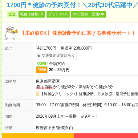
1700円＊健診の予約受付！＼20代30代活躍中
派遣
職種未経験OK
ブランクOK
WEB登録・面接OK
【未経験OK】健康診断予約に関する事務サポート！
時給1700円 月収例 238,000円
給与
交通費別途支給あり
全額支給
交通費
20～25万円
月収例
東京都新宿区
勤務地
都庁前駅
から徒歩3分
/
新宿駅から徒歩7分
【綺麗なクリニック♪】健康診断、外来診療、巡回予防接種
09:00～17:00(実働7時間 休憩1時間) ※10:00～18:0
勤務時間
2026年09月上旬～長期 ※9月～！
期間
履歴書不要
/
服装自由
特徴