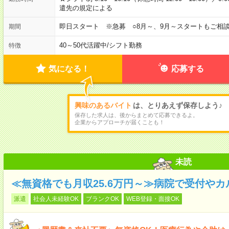
遣先の規定による
即日スタート ※急募 ○8月～、9月～スタートもご相談
期間
40～50代活躍中
/
シフト勤務
特徴
気になる！
応募する
興味のあるバイト
は、とりあえず保存しよう♪
保存した求人は、後からまとめて応募できるよ。
企業からアプローチが届くことも！
未読
≪無資格でも月収25.6万円～≫病院で受付や
派遣
社会人未経験OK
ブランクOK
WEB登録・面接OK