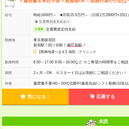
＜履歴書＆来社不要＞無資格OK！医療行為や介助は
時給1600円～ ■月収25.6万円～（日収1万2800円×20日
給与
交通費別途支給あり
交通費規定内支給
交通費
東京都新宿区
勤務地
新宿駅
/
四ツ谷駅
/
都庁前駅
/
…
【勤務地選べます】病院・クリニック
8:00～17:00 9:00～18:00など ※ご希望の時間帯をご
勤務時間
2ヶ月～OK ※スタート日はお気軽にご相談ください！
期間
履歴書不要
/
40～50代活躍中
/
服装自由
/
シフト勤務
/
10名
特徴
気になる！
応募する
未読