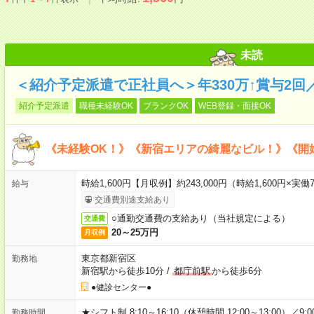
未読
＜紹介予定派遣で正社員へ＞年330万↑賞与2
紹介予定派遣
職種未経験OK
ブランクOK
WEB登録・面接OK
《未経験OK！》《新宿エリアの綺麗なビル！》《開
時給1,600円【月収例】約243,000円（時給1,600円×実働7
給与
交通費別途支給あり
○通勤交通費の支給あり（当社規定による）
交通費
20～25万円
月収例
東京都新宿区
勤務地
新宿駅から徒歩10分
/
都庁前駅
から徒歩6分
●健診センター●
★シフト制 8:10～16:10（休憩時間 12:00～13:00）／9:0
勤務時間