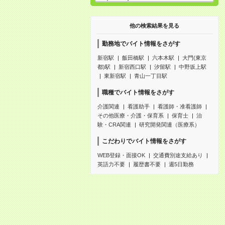
他の検索結果を見る
勤務地でバイト情報をさがす
新宿駅
飯田橋駅
六本木駅
大門(東京
都)駅
新宿西口駅
汐留駅
中野坂上駅
東新宿駅
青山一丁目駅
職種でバイト情報をさがす
介護関連
看護助手
看護師・准看護師
その他医療・介護・保育系
保育士
治
験・CRA関連
研究開発関連（医療系）
こだわりでバイト情報をさがす
WEB登録・面接OK
交通費別途支給あり
英語力不要
履歴書不要
週5日勤務