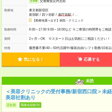
交通費規定内支給
交通費
東京都新宿区
勤務地
新宿駅
/
四ツ谷駅
/
都庁前駅
/
…
【勤務地選べます】病院・クリニック
8:00～17:00 9:00～18:00など ※ご希望の時間帯をご
勤務時間
2ヶ月～OK ※スタート日はお気軽にご相談ください！
期間
履歴書不要
/
40～50代活躍中
/
服装自由
/
シフト勤務
/
10名
特徴
気になる！
応募する
未読
＜美容クリニックの受付事務/新宿西口院＞未経験
美容社割あり
正社員
職種未経験OK