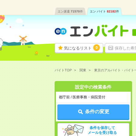
エン派遣
71570
件
エン バイト
82182
件
0
気になるリスト
保存した希
バイトTOP
関東
東京のアルバイト・バイト
設定中の検索条件
都庁前 / 医療事務・病院受付
条件の変更
条件を保存して
メールを受け取る