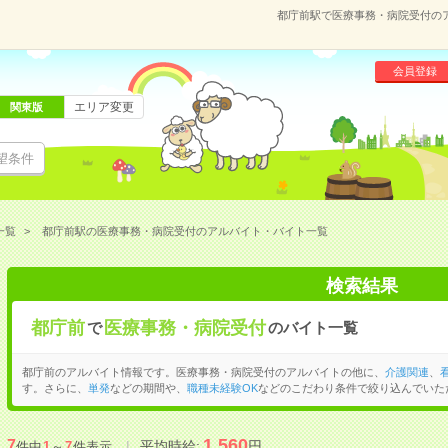
都庁前駅で医療事務・病院受付の
会員登録
エリア変更
関東版
望条件
一覧
都庁前駅の医療事務・病院受付のアルバイト・バイト一覧
検索結果
都庁前
医療事務・病院受付
で
のバイト一覧
都庁前のアルバイト情報です。医療事務・病院受付のアルバイトの他に、
介護関連
、
す。さらに、
単発
などの期間や、
職種未経験OK
などのこだわり条件で絞り込んでいた
1,560
7
平均時給:
円
件中
1
～
7
件表示