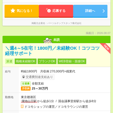
気になる！
応募する
詳細へ
掲載元企業名
パーソルテンプスタッフ株式会社
掲載日：2026.08.07
未読
NEW
＼週4～5在宅！1800円／未経験OK！コツコツ
経理サポート
派遣
職種未経験OK
ブランクOK
WEB登録・面接OK
時給1800円 月収例 270,000円+残業代
給与
交通費別途支給あり
全額支給
交通費
25～30万円
月収例
東京都港区
勤務地
溜池山王駅
から徒歩1分
/
国会議事堂前駅から徒歩8分
ドコモショップの運営／ドコモラウンジの運営