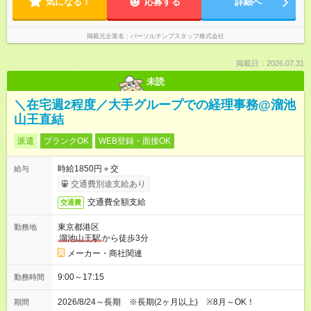
気になる！
応募する
詳細へ
掲載元企業名
パーソルテンプスタッフ株式会社
掲載日：2026.07.31
未読
＼在宅週2程度／大手グループでの経理事務@溜池
山王直結
派遣
ブランクOK
WEB登録・面接OK
時給1850円＋交
給与
交通費別途支給あり
交通費全額支給
交通費
東京都港区
勤務地
溜池山王駅
から徒歩3分
メーカー・商社関連
9:00～17:15
勤務時間
2026/8/24～長期 ※長期(2ヶ月以上) ※8月～OK！
期間