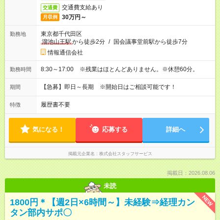
交通費支給あり
交通費
30万円～
月収例
東京都千代田区
勤務地
溜池山王駅
から徒歩2分
/
国会議事堂前駅から徒歩7分
情報通信会社
8:30～17:00 ※残業はほとんどありません。※休憩60分。
勤務時間
【急募】即日～長期 ※開始日はご相談可能です！
期間
履歴書不要
特徴
気になる！
応募する
詳細へ
掲載元企業名
株式会社スタッフサービス
掲載日：2026.08.06
未読
NEW
1800円＊【週2日×6時間～】未経験⇒経理カン
タン部内サポ〇