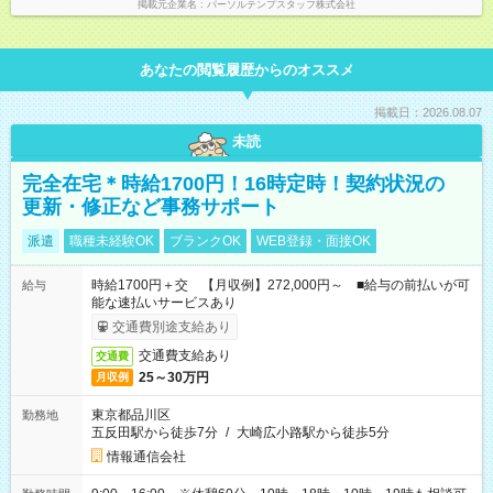
掲載元企業名
パーソルテンプスタッフ株式会社
あなたの閲覧履歴からのオススメ
掲載日：2026.08.07
未読
完全在宅＊時給1700円！16時定時！契約状況の
更新・修正など事務サポート
派遣
職種未経験OK
ブランクOK
WEB登録・面接OK
時給1700円＋交 【月収例】272,000円～ ■給与の前払いが可
給与
能な速払いサービスあり
交通費別途支給あり
交通費支給あり
交通費
25～30万円
月収例
東京都品川区
勤務地
五反田駅から徒歩7分
/
大崎広小路駅から徒歩5分
情報通信会社