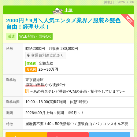
掲載日：2026.08.06
未読
NEW
2000円＊9月＼人気エンタメ業界／服装＆髪色
自由！経理サポ！
派遣
WEB登録・面接OK
時給2000円 月収例 280,000円
給与
交通費別途支給あり
全額支給
交通費
25～30万円
月収例
東京都港区
勤務地
溜池山王駅
から徒歩2分
～あの有名テレビ番組やCMの企画・制作をしています♪～
10:00～18:00(実働7時間 休憩1時間)
勤務時間
2026年09月上旬～長期 ※9月～！
期間
履歴書不要
/
40～50代活躍中
/
服装自由
/
パソコンスキル不要
特徴