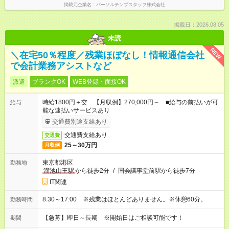
掲載元企業名
パーソルテンプスタッフ株式会社
掲載日：2026.08.05
未読
NEW
＼在宅50％程度／残業ほぼなし！情報通信会社
で会計業務アシストなど
派遣
ブランクOK
WEB登録・面接OK
時給1800円＋交 【月収例】270,000円～ ■給与の前払いが可
給与
能な速払いサービスあり
交通費別途支給あり
交通費支給あり
交通費
25～30万円
月収例
東京都港区
勤務地
溜池山王駅
から徒歩2分
/
国会議事堂前駅から徒歩7分
IT関連
8:30～17:00 ※残業はほとんどありません。※休憩60分。
勤務時間
【急募】即日～長期 ※開始日はご相談可能です！
期間