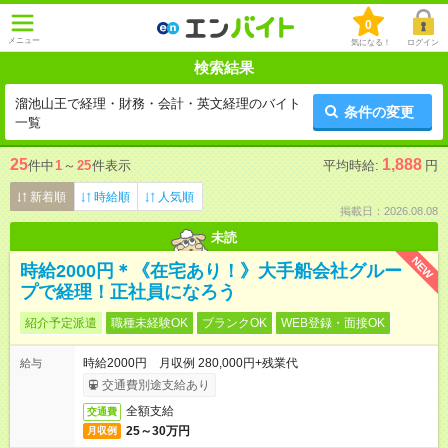
0
メニュー
気になる！
ログイン
検索結果
溜池山王で経理・財務・会計・英文経理のバイト
条件の変更
一覧
25
1,888
件中
1
～
25
件表示
平均時給:
円
新着順
時給順
人気順
掲載日：2026.08.08
未読
NEW
時給2000円＊《在宅あり！》大手船会社グルー
プで経理！正社員になろう
紹介予定派遣
職種未経験OK
ブランクOK
WEB登録・面接OK
時給2000円 月収例 280,000円+残業代
給与
交通費別途支給あり
全額支給
交通費
25～30万円
月収例