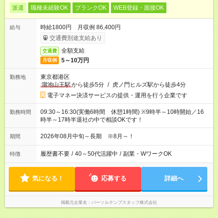
派遣
職種未経験OK
ブランクOK
WEB登録・面接OK
時給1800円 月収例 86,400円
給与
交通費別途支給あり
全額支給
交通費
5～10万円
月収例
東京都港区
勤務地
溜池山王駅
から徒歩5分
/
虎ノ門ヒルズ駅から徒歩4分
電子マネー決済サービスの提供・運用を行う企業です
09:30～16:30(実働6時間 休憩1時間) ※9時半～10時開始／16
勤務時間
時半～17時半退社の中で相談OKです！
2026年08月中旬～長期 ※8月～！
期間
履歴書不要
/
40～50代活躍中
/
副業・WワークOK
特徴
気になる！
応募する
詳細へ
掲載元企業名
パーソルテンプスタッフ株式会社