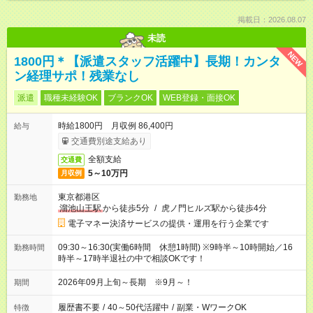
掲載日：2026.08.07
未読
NEW
1800円＊【派遣スタッフ活躍中】長期！カンタ
ン経理サポ！残業なし
派遣
職種未経験OK
ブランクOK
WEB登録・面接OK
時給1800円 月収例 86,400円
給与
交通費別途支給あり
全額支給
交通費
5～10万円
月収例
東京都港区
勤務地
溜池山王駅
から徒歩5分
/
虎ノ門ヒルズ駅から徒歩4分
電子マネー決済サービスの提供・運用を行う企業です
09:30～16:30(実働6時間 休憩1時間) ※9時半～10時開始／16
勤務時間
時半～17時半退社の中で相談OKです！
2026年09月上旬～長期 ※9月～！
期間
履歴書不要
/
40～50代活躍中
/
副業・WワークOK
特徴