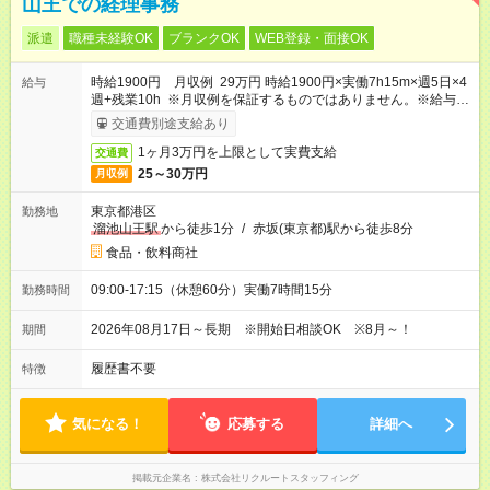
山王での経理事務
派遣
職種未経験OK
ブランクOK
WEB登録・面接OK
時給1900円 月収例 29万円 時給1900円×実働7h15m×週5日×4
給与
週+残業10h ※月収例を保証するものではありません。※給与即
受取りサービス利用可（利用条件有）
交通費別途支給あり
1ヶ月3万円を上限として実費支給
交通費
25～30万円
月収例
東京都港区
勤務地
溜池山王駅
から徒歩1分
/
赤坂(東京都)駅から徒歩8分
食品・飲料商社
09:00-17:15（休憩60分）実働7時間15分
勤務時間
2026年08月17日～長期 ※開始日相談OK ※8月～！
期間
履歴書不要
特徴
気になる！
応募する
詳細へ
掲載元企業名
株式会社リクルートスタッフィング