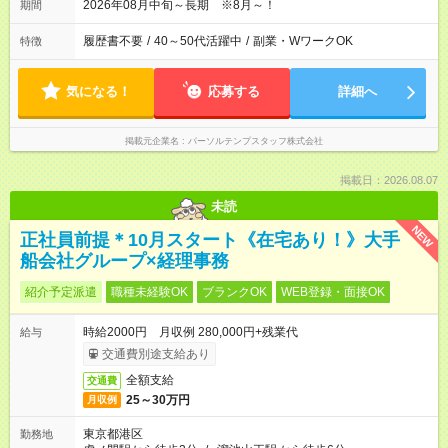
2026年08月中旬～長期 ※8月～！
期間
履歴書不要
/
40～50代活躍中
/
副業・WワークOK
特徴
気になる！
応募する
詳細へ
掲載元企業名
パーソルテンプスタッフ株式会社
掲載日：2026.08.07
未読
NEW
正社員前提＊10月スタート《在宅あり！》大手
船会社グループ×経理事務
紹介予定派遣
職種未経験OK
ブランクOK
WEB登録・面接OK
時給2000円 月収例 280,000円+残業代
給与
交通費別途支給あり
全額支給
交通費
25～30万円
月収例
東京都港区
勤務地