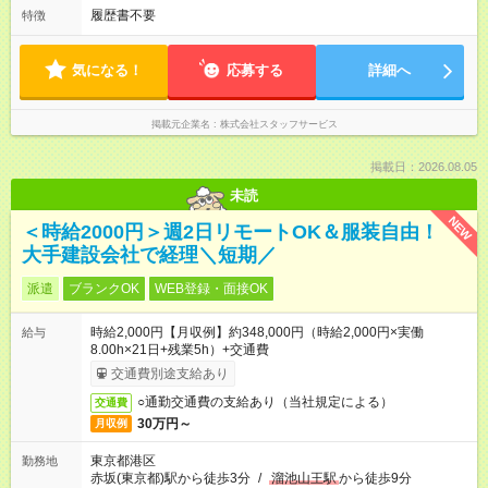
履歴書不要
特徴
気になる！
応募する
詳細へ
掲載元企業名
株式会社スタッフサービス
掲載日：2026.08.05
未読
NEW
＜時給2000円＞週2日リモートOK＆服装自由！
大手建設会社で経理＼短期／
派遣
ブランクOK
WEB登録・面接OK
時給2,000円【月収例】約348,000円（時給2,000円×実働
給与
8.00h×21日+残業5h）+交通費
交通費別途支給あり
○通勤交通費の支給あり（当社規定による）
交通費
30万円～
月収例
東京都港区
勤務地
赤坂(東京都)駅から徒歩3分
/
溜池山王駅
から徒歩9分