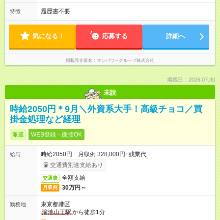
履歴書不要
特徴
気になる！
応募する
詳細へ
掲載元企業名
マンパワーグループ株式会社
掲載日：2026.07.30
未読
時給2050円＊9月＼外資系大手！高級チョコ／買
掛金処理など経理
派遣
WEB登録・面接OK
時給2050円 月収例 328,000円+残業代
給与
交通費別途支給あり
全額支給
交通費
30万円～
月収例
東京都港区
勤務地
溜池山王駅
から徒歩1分