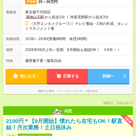
25～30万円
月収例
東京都千代田区
勤務地
溜池山王駅
から徒歩1分
/
赤坂見附駅から徒歩3分
《大手エンタメグループ♪》テレビ番組・CMの作成、タレン
トマネジメント業
10:00～19:00(実働8時間 休憩1時間)
勤務時間
2026年09月上旬～長期 8月開始も相談OK！ ※9月～！
期間
履歴書不要
/
服装自由
特徴
気になる！
応募する
詳細へ
掲載元企業名
パーソルテンプスタッフ株式会社
掲載日：2026.08.07
未読
NEW
2100円＊【9月開始】慣れたら在宅もOK！駅直
結！月次業務！土日祝休み