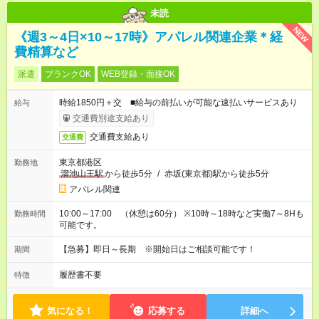
未読
NEW
《週3～4日×10～17時》アパレル関連企業＊経
費精算など
派遣
ブランクOK
WEB登録・面接OK
時給1850円＋交 ■給与の前払いが可能な速払いサービスあり
給与
交通費別途支給あり
交通費支給あり
交通費
東京都港区
勤務地
溜池山王駅
から徒歩5分
/
赤坂(東京都)駅から徒歩5分
アパレル関連
10:00～17:00 （休憩は60分） ※10時～18時など実働7～8Hも
勤務時間
可能です。
【急募】即日～長期 ※開始日はご相談可能です！
期間
履歴書不要
特徴
気になる！
応募する
詳細へ