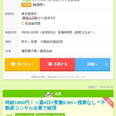
30万円～
月収例
東京都港区
勤務地
溜池山王駅
から徒歩1分
投資顧問業
09:00-18:00（休憩60分）実働8時間（残業少なめ！）
勤務時間
即日～長期 ※開始日相談OK
期間
履歴書不要
/
服装自由
特徴
気になる！
応募する
詳細へ
掲載元企業名
株式会社リクルートスタッフィング
掲載日：2026.08.06
未読
NEW
時給1900円！＜週4日×実働5.5H＞残業なし＊不
動産コンサル企業で経理