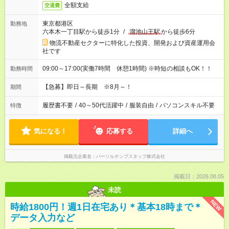
全額支給
交通費
東京都港区
勤務地
六本木一丁目駅から徒歩1分
/
溜池山王駅
から徒歩6分
物流不動産セクターに特化した投資、開発および資産運用会
社です
09:00～17:00(実働7時間 休憩1時間) ※時短の相談もOK！！
勤務時間
【急募】即日～長期 ※8月～！
期間
履歴書不要
/
40～50代活躍中
/
服装自由
/
パソコンスキル不要
特徴
気になる！
応募する
詳細へ
掲載元企業名
パーソルテンプスタッフ株式会社
掲載日：2026.08.05
未読
NEW
時給1800円！週1日在宅あり＊基本18時まで＊
データ入力など