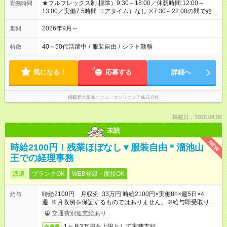
★フルフレックス制 標準）9:30～18:00／休憩時間:12:00～
勤務時間
13:00／実働7.5時間 コアタイム）なし ※7:30～22:00の間で始
業・終業時間を決定
2026年9月～
期間
40～50代活躍中
/
服装自由
/
シフト勤務
特徴
気になる！
応募する
詳細へ
掲載元企業名
ヒューマンリソシア株式会社
掲載日：2026.08.06
未読
NEW
時給2100円！残業ほぼなし▼服装自由＊溜池山
王での経理事務
派遣
ブランクOK
WEB登録・面接OK
時給2100円 月収例 33万円 時給2100円×実働8h×週5日×4
給与
週 ※月収例を保証するものではありません。※給与即受取りサ
ービス利用可（利用条件有）
交通費別途支給あり
1ヶ月3万円を上限として実費支給
交通費