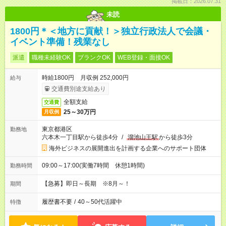
掲載日：2026.07.31
未読
1800円＊＜地方に貢献！＞独立行政法人で会議・
イベント準備！残業なし
派遣
職種未経験OK
ブランクOK
WEB登録・面接OK
時給1800円 月収例 252,000円
給与
交通費別途支給あり
全額支給
交通費
25～30万円
月収例
東京都港区
勤務地
六本木一丁目駅から徒歩4分
/
溜池山王駅
から徒歩3分
海外ビジネスの展開進出を計画する企業へのサポート団体
09:00～17:00(実働7時間 休憩1時間)
勤務時間
【急募】即日～長期 ※8月～！
期間
履歴書不要
/
40～50代活躍中
特徴