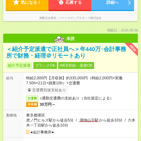
気になる！
応募する
詳細へ
掲載元企業名
パーソルテンプスタッフ株式会社
掲載日：2026.08.06
未読
NEW
＜紹介予定派遣で正社員へ＞年440万↑会計事務
所で財務・経理＠リモートあり
紹介予定派遣
ブランクOK
WEB登録・面接OK
時給2,000円【月収例】約335,000円（時給2,000円×実働
給与
7.50h×21日+残業10h）+交通費
交通費別途支給あり
○通勤交通費の支給あり（当社規定による）
交通費
30万円～
月収例
東京都港区
勤務地
虎ノ門ヒルズ駅から徒歩5分
/
溜池山王駅
から徒歩10分
/
六本
木一丁目駅から徒歩10分
●会計事務所●