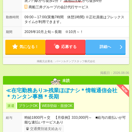
虎ノ門駅から徒歩2分
/
溜池山王駅
から徒歩6分
商船三井グループの会計代行サービス
09:00～17:00(実働7時間 休憩1時間) ※正社員後はフレックス
勤務時間
タイムが利用できます。
2026年10月上旬～長期 ※10月～！
期間
気になる！
応募する
詳細へ
掲載元企業名
パーソルテンプスタッフ株式会社
掲載日：2026.08.06
未読
NEW
≪在宅勤務あり≫残業ほぼナシ＊情報通信会社
＊カンタン事務＊長期
派遣
ブランクOK
WEB登録・面接OK
時給1800円＋交 【月収例】333,000円～ ■給与の前払いが可
給与
能な速払いサービスあり
交通費別途支給あり