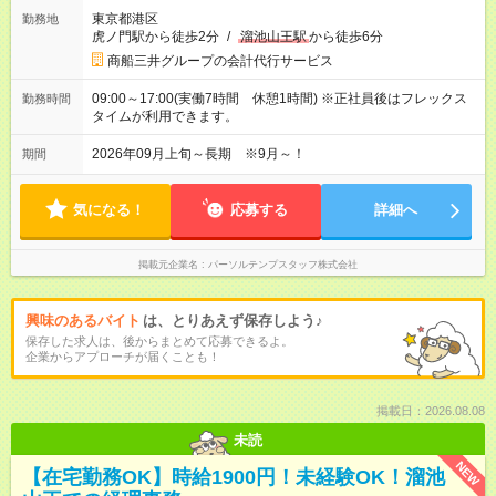
東京都港区
勤務地
虎ノ門駅から徒歩2分
/
溜池山王駅
から徒歩6分
商船三井グループの会計代行サービス
09:00～17:00(実働7時間 休憩1時間) ※正社員後はフレックス
勤務時間
タイムが利用できます。
2026年09月上旬～長期 ※9月～！
期間
気になる！
応募する
詳細へ
掲載元企業名
パーソルテンプスタッフ株式会社
興味のあるバイト
は、とりあえず保存しよう♪
保存した求人は、後からまとめて応募できるよ。
企業からアプローチが届くことも！
掲載日：2026.08.08
未読
NEW
【在宅勤務OK】時給1900円！未経験OK！溜池