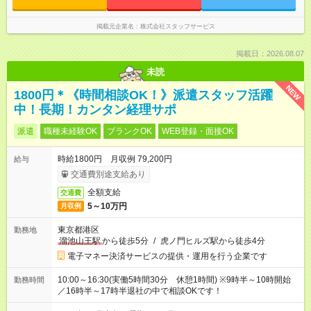
掲載元企業名
株式会社スタッフサービス
掲載日：2026.08.07
未読
NEW
1800円＊《時間相談OK！》派遣スタッフ活躍
中！長期！カンタン経理サポ
派遣
職種未経験OK
ブランクOK
WEB登録・面接OK
時給1800円 月収例 79,200円
給与
交通費別途支給あり
全額支給
交通費
5～10万円
月収例
東京都港区
勤務地
溜池山王駅
から徒歩5分
/
虎ノ門ヒルズ駅から徒歩4分
電子マネー決済サービスの提供・運用を行う企業です
10:00～16:30(実働5時間30分 休憩1時間) ※9時半～10時開始
勤務時間
／16時半～17時半退社の中で相談OKです！