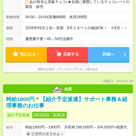
あの有名な高級チョコ♪★全国に展開しているチョコレートの
製造・販売
09:00～18:00(実働8時間 休憩1時間)
勤務時間
2026年09月上旬～長期 8月スタートの相談OK！ ※9月～！
期間
履歴書不要
/
40～50代活躍中
特徴
気になる！
応募する
詳細へ
掲載元企業名
パーソルテンプスタッフ株式会社
掲載日：2026.07.29
未読
時給1800円＊【紹介予定派遣】サポート事務＆経
理事務のお仕事
紹介予定派遣
WEB登録・面接OK
時給1800円～1900円 月収例 288,000円～304,000円+残業代
給与
交通費別途支給あり