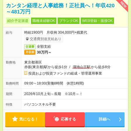
NEW
カンタン経理と人事総務！正社員へ！年収420
～481万円
紹介予定派遣
職種未経験OK
ブランクOK
WEB登録・面接OK
時給1900円 月収例 304,000円+残業代
給与
交通費別途支給あり
全額支給
交通費
30万円～
月収例
東京都港区
勤務地
赤坂(東京都)駅から徒歩1分
/
溜池山王駅
から徒歩8分
投資および投資ファンドの組成・管理運用事業
09:00～18:00(実働8時間 休憩1時間)
勤務時間
2026年10月上旬～長期 ※10月～！
期間
パソコンスキル不要
特徴
気になる！
応募する
詳細へ