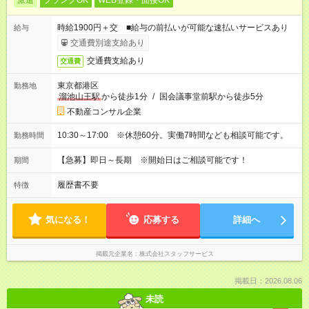
派遣
ブランクOK
WEB登録・面接OK
時給1900円＋交 ■給与の前払いが可能な速払いサービスあり
給与
交通費別途支給あり
交通費支給あり
交通費
東京都港区
勤務地
溜池山王駅
から徒歩1分
/
国会議事堂前駅から徒歩5分
不動産コンサル企業
10:30～17:00 ※休憩60分。実働7時間なども相談可能です。
勤務時間
【急募】即日～長期 ※開始日はご相談可能です！
期間
履歴書不要
特徴
気になる！
応募する
詳細へ
掲載元企業名
株式会社スタッフサービス
掲載日：2026.08.06
未読