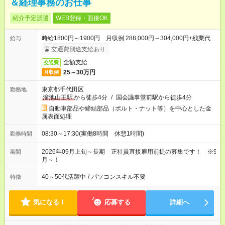
＆経理事務のお仕事
紹介予定派遣
WEB登録・面接OK
時給1800円～1900円 月収例 288,000円～304,000円+残業代
給与
交通費別途支給あり
全額支給
交通費
25～30万円
月収例
東京都千代田区
勤務地
溜池山王駅
から徒歩4分
/
国会議事堂前駅から徒歩4分
自動車部品や締結部品（ボルト・ナット等）を中心とした金
属表面処理
08:30～17:30(実働8時間 休憩1時間)
勤務時間
2026年09月上旬～長期 正社員直接雇用前提の募集です！ ※9
期間
月～！
40～50代活躍中
/
パソコンスキル不要
特徴
気になる！
応募する
詳細へ