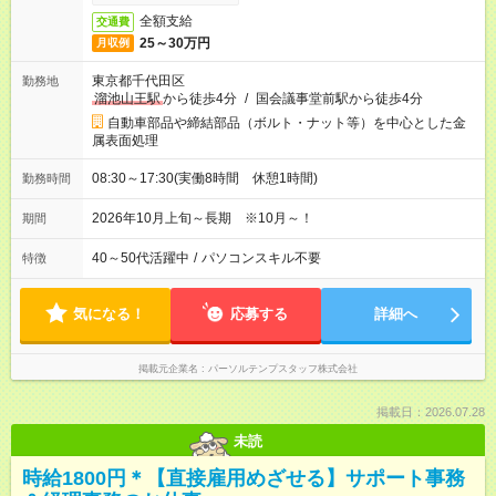
全額支給
交通費
25～30万円
月収例
東京都千代田区
勤務地
溜池山王駅
から徒歩4分
/
国会議事堂前駅から徒歩4分
自動車部品や締結部品（ボルト・ナット等）を中心とした金
属表面処理
08:30～17:30(実働8時間 休憩1時間)
勤務時間
2026年10月上旬～長期 ※10月～！
期間
40～50代活躍中
/
パソコンスキル不要
特徴
気になる！
応募する
詳細へ
掲載元企業名
パーソルテンプスタッフ株式会社
掲載日：2026.07.28
未読
時給1800円＊【直接雇用めざせる】サポート事務