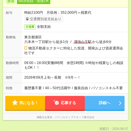
派遣
WEB登録・面接OK
時給2100円 月収例：352,000円＋残業代
給与
交通費別途支給あり
全額支給
交通費
東京都港区
勤務地
六本木一丁目駅から徒歩1分
/
溜池山王駅
から徒歩6分
物流不動産セクターに特化した投資、開発および資産運用会
社です
09:00～18:00(実働8時間 休憩1時間) ※時短や残業なしの相談
勤務時間
もOK！！
2026年09月上旬～長期 ※9月～！
期間
履歴書不要
/
40～50代活躍中
/
服装自由
/
パソコンスキル不要
特徴
気になる！
応募する
詳細へ
掲載元企業名
パーソルテンプスタッフ株式会社
掲載日：2026.08.07