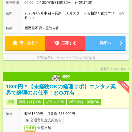
09:00～17:30(実働7時間30分 休憩1時間)
勤務時間
2026年09月中旬～長期 10月スタートも相談可能です！ ※9
期間
月～！
履歴書不要
/
服装自由
特徴
気になる！
応募する
詳細へ
掲載元企業名
パーソルテンプスタッフ株式会社
掲載日：2026.08.07
未読
NEW
1800円＊【未経験OKの経理サポ】エンタメ業
界で経理のお仕事！@OJT有
派遣
職種未経験OK
ブランクOK
WEB登録・面接OK
時給1800円 月収例 288,000円
給与
交通費別途支給あり
全額支給
交通費