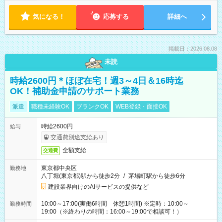
気になる！
応募する
詳細へ
掲載日：2026.08.08
未読
時給2600円＊ほぼ在宅！週3～4日＆16時迄
OK！補助金申請のサポート業務
派遣
職種未経験OK
ブランクOK
WEB登録・面接OK
時給2600円
給与
交通費別途支給あり
全額支給
交通費
東京都中央区
勤務地
八丁堀(東京都)駅から徒歩2分
/
茅場町駅から徒歩6分
建設業界向けのAIサービスの提供など
10:00～17:00(実働6時間 休憩1時間) ※定時：10:00～
勤務時間
19:00（※終わりの時間：16:00～19:00で相談可！）