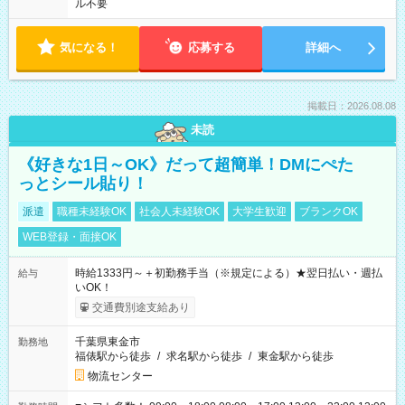
ル不要
気になる！
応募する
詳細へ
掲載日：2026.08.08
未読
《好きな1日～OK》だって超簡単！DMにぺた
っとシール貼り！
派遣
職種未経験OK
社会人未経験OK
大学生歓迎
ブランクOK
WEB登録・面接OK
時給1333円～＋初勤務手当（※規定による）★翌日払い・週払
給与
いOK！
交通費別途支給あり
千葉県東金市
勤務地
福俵駅から徒歩
/
求名駅から徒歩
/
東金駅から徒歩
物流センター