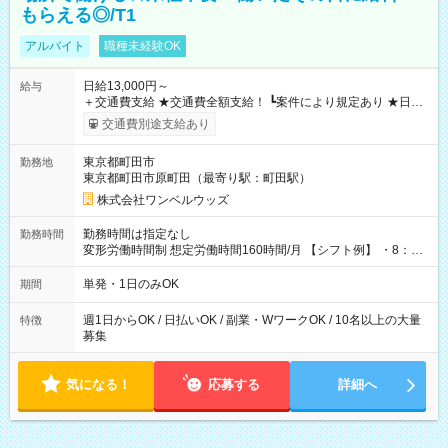
もらえる◎/T1
アルバイト
職種未経験OK
日給13,000円～
給与
＋交通費支給 ★交通費全額支給！ ┗案件により規定あり ★日払
いOK！（規定あり） ┗働いたその日に現金GET♪ お仕事後はコ
交通費別途支給あり
ンビニATMから 日払い分を引き落とせます！ 【試用期間】試
用期間なし
東京都町田市
勤務地
東京都町田市原町田（最寄り駅：町田駅）
株式会社ワンベルウッズ
勤務時間は指定なし
勤務時間
変形労働時間制 想定労働時間160時間/月 【シフト例】 ・8：00
～21：00
単発・1日のみOK
期間
週1日からOK / 日払いOK / 副業・WワークOK / 10名以上の大量
特徴
募集
気になる！
応募する
詳細へ