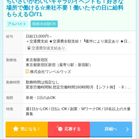
ちいさいかわいいキャラのイベントも！好きな
場所で働ける☆来社不要！働いたその日に給料
もらえる◎/T1
アルバイト
職種未経験OK
日給13,000円～
給与
＋交通費支給 ★交通費全額支給！ ┗案件により規定あり ★日払
いOK！（規定あり） ┗働いたその日に現金GET♪ お仕事後はコ
交通費別途支給あり
ンビニATMから 日払い分を引き落とせます！ 【試用期間】試
用期間なし
東京都新宿区
勤務地
東京都新宿区新宿（最寄り駅：新宿駅）
株式会社ワンベルウッズ
勤務時間は指定なし
勤務時間
変形労働時間制 想定労働時間160時間/月 【シフト例】 ・8：00
～21：00
単発・1日のみOK
期間
週1日からOK / 日払いOK / 副業・WワークOK / 10名以上の大量
特徴
募集
気になる！
応募する
詳細へ