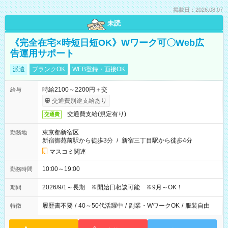
掲載日：2026.08.07
未読
《完全在宅×時短日短OK》Wワーク可〇Web広
告運用サポート
派遣
ブランクOK
WEB登録・面接OK
時給2100～2200円＋交
給与
交通費別途支給あり
交通費支給(規定有り)
交通費
東京都新宿区
勤務地
新宿御苑前駅から徒歩3分
/
新宿三丁目駅から徒歩4分
マスコミ関連
10:00～19:00
勤務時間
2026/9/1～長期 ※開始日相談可能 ※9月～OK！
期間
履歴書不要
/
40～50代活躍中
/
副業・WワークOK
/
服装自由
特徴