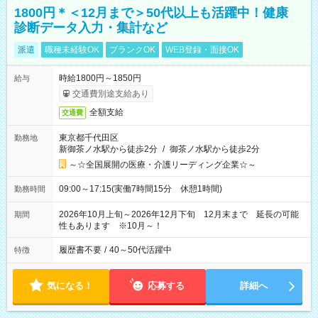
1800円＊＜12月まで＞50代以上も活躍中！健康
診断データ入力・集計など
派遣
職種未経験OK
ブランクOK
WEB登録・面接OK
時給1800円～1850円
給与
交通費別途支給あり
全額支給
交通費
東京都千代田区
勤務地
新御茶ノ水駅から徒歩2分
/
御茶ノ水駅から徒歩2分
～☆全国展開の医療・介護リーディング企業☆～
09:00～17:15(実働7時間15分 休憩1時間)
勤務時間
2026年10月上旬～2026年12月下旬 12月末まで 延長の可能
期間
性もあります ※10月～！
履歴書不要
/
40～50代活躍中
特徴
気になる！
応募する
詳細へ