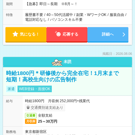
【急募】即日～長期 ※8月～！
期間
履歴書不要
/
40～50代活躍中
/
副業・WワークOK
/
服装自由
/
特徴
電話対応なし
/
パソコンスキル不要
気になる！
応募する
詳細へ
掲載日：2026.08.06
未読
時給1800円＊研修後から完全在宅！1月末まで
短期！高校生向けの広告制作
派遣
WEB登録・面接OK
時給1800円 月収例 252,000円+残業代
給与
交通費別途支給あり
全額支給
交通費
25～30万円
月収例
東京都新宿区
勤務地