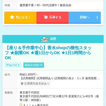
履歴書不要
/
40～50代活躍中
/
服装自由
特徴
気になる！
応募する
詳細へ
未読
【座り＆手作業中心】香水shopの梱包スタッ
フ ★副業OK ★週1日からOK ★1日1時間から
OK
アルバイト
職種未経験OK
時給1,400円～
給与
【試用期間】試用期間あり 試用期間の長さ：1ヶ月 雇用形態、
給与は本採用時と同じです。
交通費別途支給あり
東京都千代田区
勤務地
東京都千代田区内神田2丁目14番12号 星屋第六ビル402号（最
寄り駅：神田駅）
Ａｌｌｅｙ株式会社