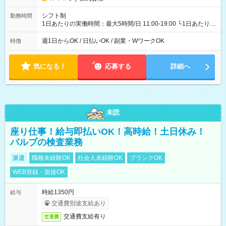
シフト制
勤務時間
1日あたりの実働時間：最大5時間/日 11:00-19:00 └1日あたりの
実働時間：1-5時間 └上記の時間帯内であれば、いつでも勤務可
能！ └平日・土曜日の中で、お好きな曜日でご勤務いただけま
週1日からOK / 日払いOK / 副業・WワークOK
特徴
す！ 【シフト例】 ・11:00～14:00 ・16:30～19:00 ・13:00～
18:00 などのように、自由な働き方が可能なお仕事です！
気になる！
応募する
詳細へ
未読
座り仕事！給与即払いOK！高時給！土日休み！
バルブの検査業務
派遣
職種未経験OK
社会人未経験OK
ブランクOK
WEB登録・面接OK
時給1350円
給与
交通費別途支給あり
交通費支給有り
交通費