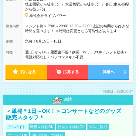
後楽園駅から徒歩5分
/
水道橋駅から徒歩5分
/
春日(東京都)駅
から徒歩7分
株式会社ライブパワー
＜シフト例＞ 7:00～23:00 13:30～22:00 上記の時間から好きな
勤務時間
時間を選べます！ ※時間は変更となる可能性があります
急募！8月15日・16日
期間
週1日からOK
/
履歴書不要
/
副業・WワークOK
/
シフト勤務
/
特徴
電話対応なし
/
パソコンスキル不要
気になる！
応募する
詳細へ
掲載日：2026.08.07
未読
＜単発＊1日～OK！＞コンサートなどのグッズ
販売スタッフ＊
アルバイト
職種未経験OK
社会人未経験OK
大学生歓迎
ブランクOK
WEB登録・面接OK