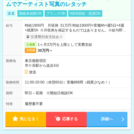
ムでアーティスト写真のレタッチ
派遣
職種未経験OK
ブランクOK
WEB登録・面接OK
時給1900円 月収例 31万円 時給1900円×実働8h×週5日×4週
給与
+残業5h ※月収例を保証するものではありません。※給与即受
取りサービス利用可（利用条件有）
交通費別途支給あり
1ヶ月3万円を上限として実費支給
交通費
30万円～
月収例
東京都新宿区
勤務地
市ケ谷駅から徒歩3分
放送
11:00-20:00（休憩60分）実働8時間（残業少なめ！）
勤務時間
即日～長期 ※開始日相談OK
期間
履歴書不要
特徴
気になる！
応募する
詳細へ