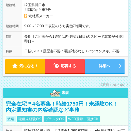
埼玉県川口市
勤務地
川口駅から車7分
素材系メーカー
9:00～17:00 ※表記のうち実働7時間です。
勤務時間
長期【ご応募から1週間以内(最短2日目)のスピード就業が可能】
期間
即日～
日払いOK
/
履歴書不要
/
電話対応なし
/
パソコンスキル不要
特徴
気になる！
応募する
詳細へ
掲載日：2026.08.07
未読
完全在宅＊4名募集！時給1750円！未経験OK！
内定通知書の内容確認など事務
派遣
職種未経験OK
ブランクOK
WEB登録・面接OK
時給1750円＋交 【月収例】290,937円～ ■給与の前払いが可
給与