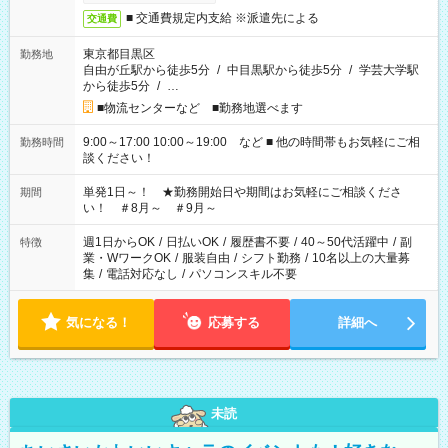
■ 交通費規定内支給 ※派遣先による
交通費
東京都目黒区
勤務地
自由が丘駅から徒歩5分
/
中目黒駅から徒歩5分
/
学芸大学駅
から徒歩5分
/
…
■物流センターなど ■勤務地選べます
9:00～17:00 10:00～19:00 など ■ 他の時間帯もお気軽にご相
勤務時間
談ください！
単発1日～！ ★勤務開始日や期間はお気軽にご相談くださ
期間
い！ ＃8月～ ＃9月～
週1日からOK
/
日払いOK
/
履歴書不要
/
40～50代活躍中
/
副
特徴
業・WワークOK
/
服装自由
/
シフト勤務
/
10名以上の大量募
集
/
電話対応なし
/
パソコンスキル不要
気になる！
応募する
詳細へ
未読