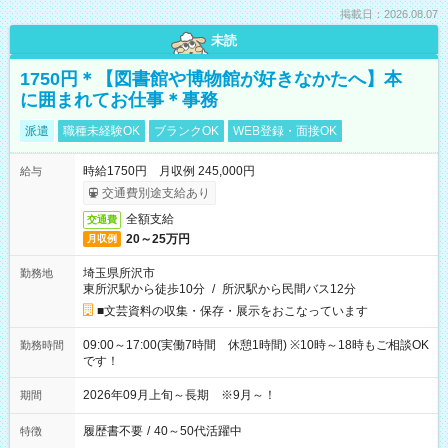
掲載日：2026.08.07
未読
1750円＊【図書館や博物館が好きなかたへ】本
に囲まれてお仕事＊事務
派遣
職種未経験OK
ブランクOK
WEB登録・面接OK
時給1750円 月収例 245,000円
給与
交通費別途支給あり
全額支給
交通費
20～25万円
月収例
埼玉県所沢市
勤務地
東所沢駅から徒歩10分
/
所沢駅から民間バス12分
■文芸資料の収集・保存・展示をおこなっています
09:00～17:00(実働7時間 休憩1時間) ※10時～18時もご相談OK
勤務時間
です！
2026年09月上旬～長期 ※9月～！
期間
履歴書不要
/
40～50代活躍中
特徴