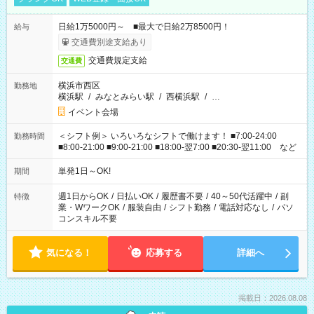
日給1万5000円～ ■最大で日給2万8500円！
給与
交通費別途支給あり
交通費規定支給
交通費
横浜市西区
勤務地
横浜駅
/
みなとみらい駅
/
西横浜駅
/
…
イベント会場
＜シフト例＞ いろいろなシフトで働けます！ ■7:00-24:00
勤務時間
■8:00-21:00 ■9:00-21:00 ■18:00-翌7:00 ■20:30-翌11:00 など
単発1日～OK!
期間
週1日からOK
/
日払いOK
/
履歴書不要
/
40～50代活躍中
/
副
特徴
業・WワークOK
/
服装自由
/
シフト勤務
/
電話対応なし
/
パソ
コンスキル不要
気になる！
応募する
詳細へ
掲載日：2026.08.08