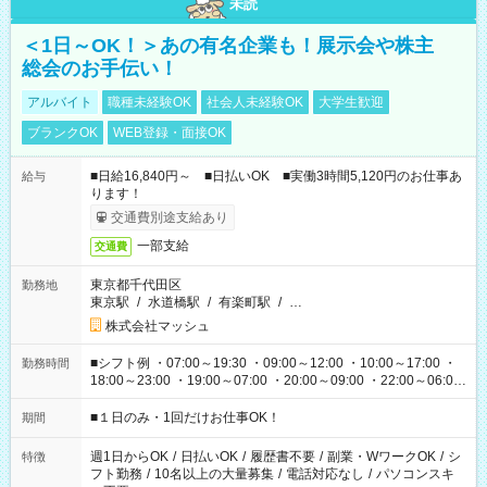
未読
＜1日～OK！＞あの有名企業も！展示会や株主
総会のお手伝い！
アルバイト
職種未経験OK
社会人未経験OK
大学生歓迎
ブランクOK
WEB登録・面接OK
■日給16,840円～ ■日払いOK ■実働3時間5,120円のお仕事あ
給与
ります！
交通費別途支給あり
一部支給
交通費
東京都千代田区
勤務地
東京駅
/
水道橋駅
/
有楽町駅
/
…
株式会社マッシュ
■シフト例 ・07:00～19:30 ・09:00～12:00 ・10:00～17:00 ・
勤務時間
18:00～23:00 ・19:00～07:00 ・20:00～09:00 ・22:00～06:00
etc ★最短で3時間で5,120円のお仕事から 15時間で2万円近く稼
げるお仕事も！ ご希望のお時間に合わせてご紹介！ ※シフトは
■１日のみ・1回だけお仕事OK！
期間
現場によって異なります。 ※勿論、休憩時間はあるのでご安心
ください！
週1日からOK
/
日払いOK
/
履歴書不要
/
副業・WワークOK
/
シ
特徴
フト勤務
/
10名以上の大量募集
/
電話対応なし
/
パソコンスキ