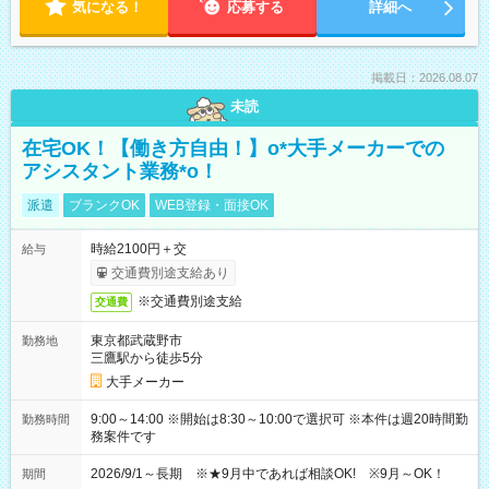
気になる！
応募する
詳細へ
掲載日：2026.08.07
未読
在宅OK！【働き方自由！】o*大手メーカーでの
アシスタント業務*o！
派遣
ブランクOK
WEB登録・面接OK
時給2100円＋交
給与
交通費別途支給あり
※交通費別途支給
交通費
東京都武蔵野市
勤務地
三鷹駅から徒歩5分
大手メーカー
9:00～14:00 ※開始は8:30～10:00で選択可 ※本件は週20時間勤
勤務時間
務案件です
2026/9/1～長期 ※★9月中であれば相談OK! ※9月～OK！
期間