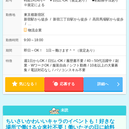
時給1414円～ ▼日払いOK（規定あり） ■初勤務手当あり
給与
※規定による
東京都新宿区
勤務地
新宿駅から徒歩
/
新宿三丁目駅から徒歩
/
高田馬場駅から徒歩
/
…
物流企業
9:00～18:00
勤務時間
即日～OK！ 1日～働けます＾＾（規定あり）
期間
週1日からOK
/
日払いOK
/
履歴書不要
/
40～50代活躍中
/
副
特徴
業・WワークOK
/
服装自由
/
シフト勤務
/
10名以上の大量募
集
/
電話対応なし
/
パソコンスキル不要
気になる！
応募する
詳細へ
未読
ちいさいかわいいキャラのイベントも！好きな
場所で働ける☆来社不要！働いたその日に給料