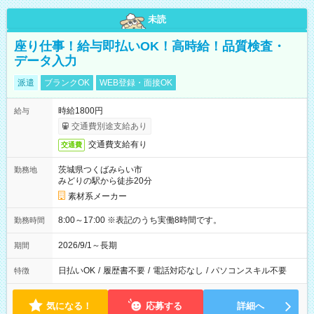
未読
座り仕事！給与即払いOK！高時給！品質検査・
データ入力
派遣
ブランクOK
WEB登録・面接OK
時給1800円
給与
交通費別途支給あり
交通費支給有り
交通費
茨城県つくばみらい市
勤務地
みどりの駅から徒歩20分
素材系メーカー
8:00～17:00 ※表記のうち実働8時間です。
勤務時間
2026/9/1～長期
期間
日払いOK
/
履歴書不要
/
電話対応なし
/
パソコンスキル不要
特徴
気になる！
応募する
詳細へ