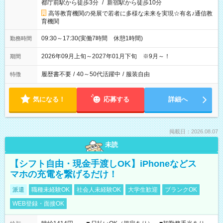
都庁前駅から徒歩3分
/
新宿駅から徒歩10分
高等教育機関の発展で若者に多様な未来を実現☆有名♪通信教
育機関
09:30～17:30(実働7時間 休憩1時間)
勤務時間
2026年09月上旬～2027年01月下旬 ※9月～！
期間
履歴書不要
/
40～50代活躍中
/
服装自由
特徴
気になる！
応募する
詳細へ
掲載日：2026.08.07
未読
【シフト自由・現金手渡しOK】iPhoneなどス
マホの充電を繋げるだけ！
派遣
職種未経験OK
社会人未経験OK
大学生歓迎
ブランクOK
WEB登録・面接OK