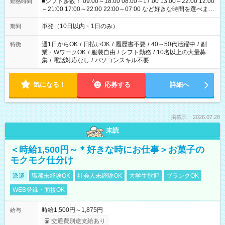
■シフト多数！ 09:00～18:00 08:00～17:00 13:00～22:00 12:00
勤務時間
～21:00 17:00～22:00 22:00～07:00 など好きな時間を選べま
す！
単発（10日以内・1日のみ）
期間
週1日からOK
/
日払いOK
/
履歴書不要
/
40～50代活躍中
/
副
特徴
業・WワークOK
/
服装自由
/
シフト勤務
/
10名以上の大量募
集
/
電話対応なし
/
パソコンスキル不要
気になる！
応募する
詳細へ
掲載日：2026.07.28
未読
＜時給1,500円～＊好きな時にお仕事＞お菓子の
モクモク仕分け
派遣
職種未経験OK
社会人未経験OK
大学生歓迎
ブランクOK
WEB登録・面接OK
時給1,500円～1,875円
給与
交通費別途支給あり