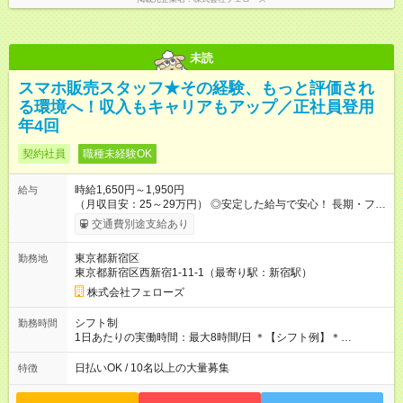
未読
スマホ販売スタッフ★その経験、もっと評価され
る環境へ！収入もキャリアもアップ／正社員登用
年4回
契約社員
職種未経験OK
時給1,650円～1,950円
給与
（月収目安：25～29万円） ◎安定した給与で安心！ 長期・フル
タイムで勤務いただける方にお越しいただきたいと思っていま
交通費別途支給あり
す。シフトが削られることはないので、安定した給与が入りま
す。 ◎日払い・週払いもOK！※規定あり すぐに働きたい、稼ぎ
東京都新宿区
勤務地
たいという人もいると思います。このあたりは柔軟に対応する
東京都新宿区西新宿1-11-1（最寄り駅：新宿駅）
ので、お気軽にご相談ください！ ※2ヶ月の試用期間がありま
す。その間の給与・待遇に変更はありません。 【試用期間】試
株式会社フェローズ
用期間あり 試用期間の長さ：2ヶ月 雇用形態、給与は本採用時
と同じです。
シフト制
勤務時間
1日あたりの実働時間：最大8時間/日 ＊【シフト例】＊
(1) 10:00～19:00 (2) 11:00～20:00 (3) 12:00～21:00 など ◎
いずれも実働8時間・休憩1時間です。中抜けシフトなどはあり
日払いOK / 10名以上の大量募集
特徴
ません。 ◎残業は少なく、月10時間未満です。「残業代で稼ぎ
たい」などあれば相談に応じますのでおっしゃってください！