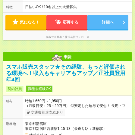
(1) 10:00～19:00 (2) 11:00～20:00 (3) 12:00～21:00 など ◎
いずれも実働8時間・休憩1時間です。中抜けシフトなどはあり
日払いOK / 10名以上の大量募集
特徴
ません。 ◎残業は少なく、月10時間未満です。「残業代で稼ぎ
たい」などあれば相談に応じますのでおっしゃってください！
気になる！
応募する
詳細へ
掲載元企業名
株式会社フェローズ
未読
スマホ販売スタッフ★その経験、もっと評価され
る環境へ！収入もキャリアもアップ／正社員登用
年4回
契約社員
職種未経験OK
時給1,650円～1,950円
給与
（月収目安：25～29万円） ◎安定した給与で安心！ 長期・フル
タイムで勤務いただける方にお越しいただきたいと思っていま
交通費別途支給あり
す。シフトが削られることはないので、安定した給与が入りま
す。 ◎日払い・週払いもOK！※規定あり すぐに働きたい、稼ぎ
東京都新宿区
勤務地
たいという人もいると思います。このあたりは柔軟に対応する
東京都新宿区西新宿1-15-13（最寄り駅：新宿駅）
ので、お気軽にご相談ください！ ※2ヶ月の試用期間がありま
す。その間の給与・待遇に変更はありません。 【試用期間】試