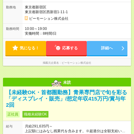
東京都新宿区
勤務地
東京都新宿区西新宿1-11-1
ビーモーション株式会社
10:00～19:00
勤務時間
実働時間：8時間/日
気になる！
応募する
詳細へ
掲載元企業名
ビーモーション株式会社
未読
【未経験OK・首都圏勤務】青果専門店で旬を彩る
「ディスプレイ・販売」/想定年収415万円/賞与年
2回
正社員
職種未経験OK
月給291,635円～
給与
上記額にはみなし残業代を含みます。※超過分は全額支給いたし