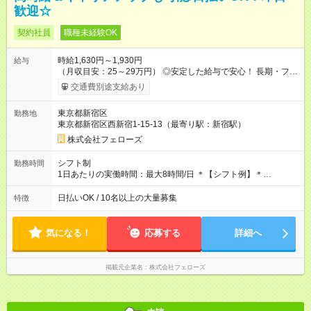
歓迎☆
契約社員
職種未経験OK
時給1,630円～1,930円
給与
（月収目安：25～29万円） ◎安定した給与で安心！ 長期・フル
タイムで勤務いただける方にお越しいただきたいと思っていま
交通費別途支給あり
す。シフトが削られることはないので、安定した給与が入りま
す。 ◎日払い・週払いもOK！※規定あり すぐに働きたい、稼ぎ
東京都新宿区
勤務地
たいという人もいると思います。このあたりは柔軟に対応する
東京都新宿区西新宿1-15-13（最寄り駅：新宿駅）
ので、お気軽にご相談ください！ ※2ヶ月の試用期間がありま
す。その間の給与・待遇に変更はありません。 【試用期間】試
株式会社フェローズ
用期間あり 試用期間の長さ：2ヶ月 雇用形態、給与は本採用時
と同じです。
シフト制
勤務時間
1日あたりの実働時間：最大8時間/日 ＊【シフト例】＊
(1) 10:00～19:00 (2) 11:00～20:00 (3) 12:00～21:00 など ◎
いずれも実働8時間・休憩1時間です。中抜けシフトなどはあり
日払いOK / 10名以上の大量募集
特徴
ません。 ◎残業は少なく、月10時間未満です。「残業代で稼ぎ
たい」などあれば相談に応じますのでおっしゃってください！
気になる！
応募する
詳細へ
掲載元企業名
株式会社フェローズ