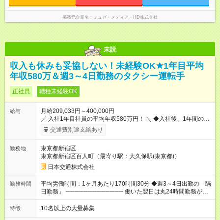
掲載元企業名
ミュゼ・メディア・HD株式会社
未読
収入も休みも妥協しない！未経験OK★1年目平均
年収580万＆週3～4日勤務のタクシー運転手
正社員
職種未経験OK
月給209,033円～400,000円
給与
／ 入社1年目社員の平均年収580万円！ ＼ ◆入社後、1年間の給
与保証あり！ ─────────────── 乗務にじっくりと慣れて
交通費別途支給あり
いただけるよう、売上に関係なく給与を保証します。保証額以
上の売上を確保した場合は、もちろんその分を上乗せで支給い
東京都新宿区
勤務地
たします。 【入社1～3カ月目】月給40万円保証 【入社4～12カ
東京都新宿区百人町（最寄り駅：大久保駅(東京都)）
月目】月給35万円保証 【入社13カ月以降】月給20万9033円＋
歩合＋賞与年3回 ※上記には、一律支給の手当を含みます。
日本交通株式会社
※「厚生労働省のタクシー運転者の最低賃金計算方法に基づ
く」 ◆業界最高水準の歩合率で還元！ ───────────────
平均労働時間：1ヶ月あたり170時間30分 ◆週3～4日出勤の「隔
勤務時間
売上の62%が歩合や賞与として還元されるため、頑張った分だ
日勤務」 ───────────── 働いた翌日は丸24時間勤務が入
け収入UPが実現できます。なかには入社1年目から年収800万円
りません。 ◆最も稼ぎやすい時間帯で勤務
も！ 【試用期間】試用期間あり 試用期間の長さ：3ヶ月 雇用形
───────────── シフトは、15：00～翌10：00 ※月間労働
10名以上の大量募集
特徴
態、給与は本採用時と同じです。 試用期間中の労働条件は本採
時間170.5h ※1回の乗務は15.5h（休憩3h） ※研修中は実働時間