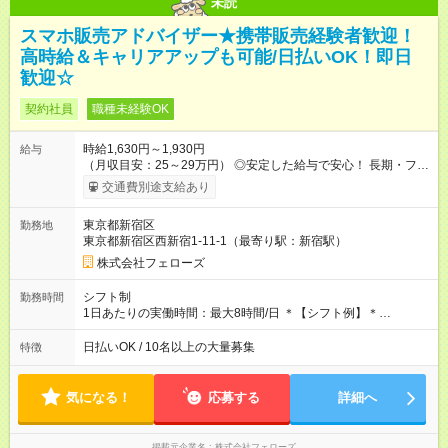
未読
スマホ販売アドバイザー★携帯販売経験者歓迎！
高時給＆キャリアアップも可能/日払いOK！即日
歓迎☆
契約社員
職種未経験OK
時給1,630円～1,930円
給与
（月収目安：25～29万円） ◎安定した給与で安心！ 長期・フル
タイムで勤務いただける方にお越しいただきたいと思っていま
交通費別途支給あり
す。シフトが削られることはないので、安定した給与が入りま
す。 ◎日払い・週払いもOK！※規定あり すぐに働きたい、稼ぎ
東京都新宿区
勤務地
たいという人もいると思います。このあたりは柔軟に対応する
東京都新宿区西新宿1-11-1（最寄り駅：新宿駅）
ので、お気軽にご相談ください！ ※2ヶ月の試用期間がありま
す。その間の給与・待遇に変更はありません。 【試用期間】試
株式会社フェローズ
用期間あり 試用期間の長さ：2ヶ月 雇用形態、給与は本採用時
と同じです。
シフト制
勤務時間
1日あたりの実働時間：最大8時間/日 ＊【シフト例】＊
(1) 10:00～19:00 (2) 11:00～20:00 (3) 12:00～21:00 など ◎
いずれも実働8時間・休憩1時間です。中抜けシフトなどはあり
日払いOK / 10名以上の大量募集
特徴
ません。 ◎残業は少なく、月10時間未満です。「残業代で稼ぎ
たい」などあれば相談に応じますのでおっしゃってください！
気になる！
応募する
詳細へ
掲載元企業名
株式会社フェローズ