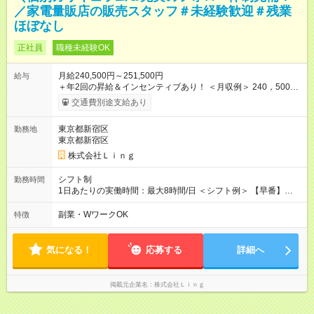
／家電量販店の販売スタッフ＃未経験歓迎＃残業
ほぼなし
正社員
職種未経験OK
月給240,500円～251,500円
給与
＋年2回の昇給＆インセンティブあり！ ＜月収例＞ 240，500円
～＋インセンティブ＋賞与＋諸手当 ◎経験・能力を考慮し、決
交通費別途支給あり
定します。 ◎残業が発生した場合は、時間外手当を別途全額支
給します。 ＼頑張りが収入に直結！／ あなたの頑張りを正当に
東京都新宿区
勤務地
評価するため、年2回の昇給機会を設けています。 さらに、店舗
東京都新宿区
目標の達成に応じてインセンティブを支給。 チームで協力して
得られる達成感は格別です♪ また、「家電アドバイザー」などの
株式会社Ｌｉｎｇ
資格を取得すれば、資格手当も支給。 スキルアップが収入アッ
プに繋がる環境です！ 【試用期間】試用期間あり 試用期間の長
シフト制
勤務時間
さ：3ヶ月 ※ 雇用形態と給与に、本採用時と異なる部分がありま
1日あたりの実働時間：最大8時間/日 ＜シフト例＞ 【早番】
す。 雇用形態：中途採用（契約社員） 給与：本採用時と同じで
10:00～19:00 【遅番】12:00～21:00 ◎それぞれのご事情に合わ
す。
せて、できるだけシフトも調整します！ ＼残業はありません！
副業・WワークOK
特徴
／ 基本的には定時にすぐ退勤できる環境。 退勤後は趣味に没
頭、大切な人たちと過ごすなど、プライベートもしっかり大切
にしながらご活躍いただけます♪
気になる！
応募する
詳細へ
掲載元企業名
株式会社Ｌｉｎｇ