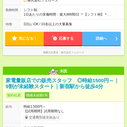
株式会社フェローズ
用期間あり 試用期間の長さ：2ヶ月 雇用形態、給与は本採用時
と同じです。
シフト制
勤務時間
1日あたりの実働時間：最大8時間/日 ＊【シフト例】＊
(1) 10:00～19:00 (2) 11:00～20:00 (3) 12:00～21:00 など ◎
いずれも実働8時間・休憩1時間です。中抜けシフトなどはあり
日払いOK / 10名以上の大量募集
特徴
ません。 ◎残業は少なく、月10時間未満です。「残業代で稼ぎ
たい」などあれば相談に応じますのでおっしゃってください！
気になる！
応募する
詳細へ
掲載元企業名
株式会社フェローズ
未読
家電量販店での販売スタッフ ◎時給1500円～｜
9割が未経験スタート｜新宿駅から徒歩4分
契約社員
職種未経験OK
時給1,500円～
給与
【試用期間】試用期間なし
交通費別途支給あり