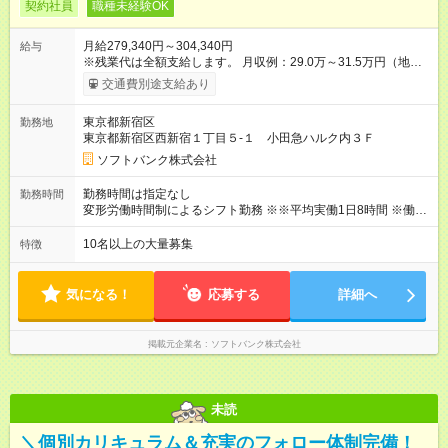
契約社員
職種未経験OK
月給279,340円～304,340円
給与
※残業代は全額支給します。 月収例：29.0万～31.5万円（地域
手当：2.4万円を含む） ※月収例には残業代（10時間分）/職能手
交通費別途支給あり
当が含まれます。 ＞＞＞年収例 ◎年収340～380万円：販売クル
ー （契約社員／入社1年目／福岡勤務） ◎年収380～420万円：
東京都新宿区
勤務地
販売クルー （契約社員／入社1年目／東京勤務） ◎年収350～
東京都新宿区西新宿１丁目５‐１ 小田急ハルク内３Ｆ
800万円：販売クルー（販売職正社員） 【試用期間】試用期間
なし
ソフトバンク株式会社
勤務時間は指定なし
勤務時間
変形労働時間制によるシフト勤務 ※※平均実働1日8時間 ※働き
方改革を推進中！1ヵ月の残業時間は平均10時間（1日1時間以
下）です。
10名以上の大量募集
特徴
気になる！
応募する
詳細へ
掲載元企業名
ソフトバンク株式会社
未読
＼個別カリキュラム＆充実のフォロー体制完備！