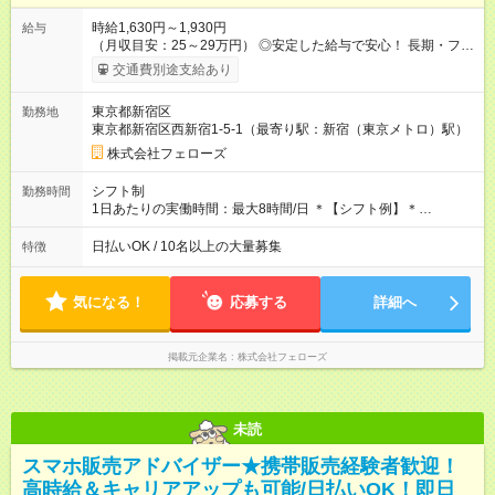
時給1,630円～1,930円
給与
（月収目安：25～29万円） ◎安定した給与で安心！ 長期・フル
タイムで勤務いただける方にお越しいただきたいと思っていま
交通費別途支給あり
す。シフトが削られることはないので、安定した給与が入りま
す。 ◎日払い・週払いもOK！※規定あり すぐに働きたい、稼ぎ
東京都新宿区
勤務地
たいという人もいると思います。このあたりは柔軟に対応する
東京都新宿区西新宿1-5-1（最寄り駅：新宿（東京メトロ）駅）
ので、お気軽にご相談ください！ ※2ヶ月の試用期間がありま
す。その間の給与・待遇に変更はありません。 【試用期間】試
株式会社フェローズ
用期間あり 試用期間の長さ：2ヶ月 雇用形態、給与は本採用時
と同じです。
シフト制
勤務時間
1日あたりの実働時間：最大8時間/日 ＊【シフト例】＊
(1) 10:00～19:00 (2) 11:00～20:00 (3) 12:00～21:00 など ◎
いずれも実働8時間・休憩1時間です。中抜けシフトなどはあり
日払いOK / 10名以上の大量募集
特徴
ません。 ◎残業は少なく、月10時間未満です。「残業代で稼ぎ
たい」などあれば相談に応じますのでおっしゃってください！
気になる！
応募する
詳細へ
掲載元企業名
株式会社フェローズ
未読
スマホ販売アドバイザー★携帯販売経験者歓迎！
高時給＆キャリアアップも可能/日払いOK！即日