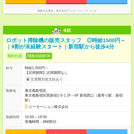
試用期間の長さは習熟度によって、短縮する場合があります。
※オープンまでは近隣の既存店（新宿店）での勤務となりますの
掲載元企業名
株式会社アンカートレーディング
で、オープンまで仕事がない…なんてことはありませんのでご
安心ください！
未読
ロボット掃除機の販売スタッフ ◎時給1500円～
｜9割が未経験スタート｜新宿駅から徒歩4分
契約社員
職種未経験OK
時給1,500円～
給与
【試用期間】試用期間なし
交通費別途支給あり
東京都新宿区
勤務地
東京都新宿区西新宿1-5-1 2F～6F 新宿西口（最寄り駅：新宿
駅）
ビーモーション株式会社
10:00～19:00
勤務時間
実働時間：8時間/日