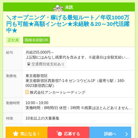
未読
＼オープニング・稼げる最短ルート／年収1000万
円も可能★高額インセン★未経験＆20～30代活躍
中★
正社員
職種未経験OK
月給255,000円～
給与
上記額にはみなし残業代を含みます。※超過分は全額支給いたし
ます。 みなし残業代 12,260円 以上／月 みなし残業時間 8時間
交通費別途支給あり
／月 --- ・営業未経験：25.5万円～ ・営業経験者：27万円～ ・
買取業経験者：30万円～ ・店舗型買取業経験者：33万円～ ※経
東京都新宿区
勤務地
験／能力を考慮のうえ決定 --- ■交通費規定支給 ■昇給／賞与（業
東京都新宿区西新宿7-1-6 ゼンコウビル1F（最寄り駅：160-
績／役職による） ■個人／店舗の成果に応じてボーナス支給 ※イ
0023新宿西口駅）
ンセンティブ／手当は独り立ち後に支給 --- ＜稼げるスピード感
トップクラス！＞ ▼高額インセンティブ実績 ・個人：月10万円
株式会社アンカートレーディング
以上 ・役職者：月30万～50万円以上 ⇒入社1年半で月140万円
超えの実績あり！ --- 未経験スタートでも 入社4ヶ月目にはイン
10:00～19:00
勤務時間
センで10万円 月収「30万円」を超える人が多数！ ≫平均月収
実働時間：8時間/日 休憩：1時間 ※残業はほとんどありません！
「60万円」≪ --- ＜＜もっと稼ぎたい方、必見！＞＞ 「店長」
┗発生した場合でも1日1時間程度です
になると… なんと、インセンティブ上限なし！ しかも、最低保
10名以上の大量募集
特徴
証40万円（月額給与） 店長平均月収は… 驚異の「100万円」以
上★ ▼▼▼ 最短半年（平均1年）で あっという間に店長に！ こ
のスピード感はココだけ！ --- 【試用期間】試用期間あり 試用期
気になる！
応募する
詳細へ
間の長さ：3ヶ月 雇用形態、給与は本採用時と同じです。 ----- ※