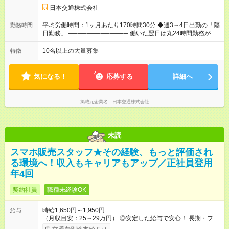
歩合＋賞与年3回 ※上記には、一律支給の手当を含みます。
日本交通株式会社
※「厚生労働省のタクシー運転者の最低賃金計算方法に基づ
く」 ◆業界最高水準の歩合率で還元！ ───────────────
平均労働時間：1ヶ月あたり170時間30分 ◆週3～4日出勤の「隔
勤務時間
売上の62%が歩合や賞与として還元されるため、頑張った分だ
日勤務」 ───────────── 働いた翌日は丸24時間勤務が入
け収入UPが実現できます。なかには入社1年目から年収800万円
りません。 ◆最も稼ぎやすい時間帯で勤務
も！ 【試用期間】試用期間あり 試用期間の長さ：3ヶ月 雇用形
───────────── シフトは、15：00～翌10：00 ※月間労働
10名以上の大量募集
特徴
態、給与は本採用時と同じです。 試用期間中の労働条件は本採
時間170.5h ※1回の乗務は15.5h（休憩3h） ※研修中は実働時間
用と同じです。
7.5h ※残業は基本的にありません 平均労働時間：1ヶ月あたり
170時間30分 ◆週3～4日出勤の「隔日勤務」
気になる！
応募する
詳細へ
───────────── 働いた翌日は丸24時間勤務が入りませ
ん。 ◆最も稼ぎやすい時間帯で勤務 ───────────── シフ
トは、15：00～翌10：00 ※月間労働時間170.5h ※1回の乗務は
掲載元企業名
日本交通株式会社
15.5h（休憩3h） ※研修中は実働時間7.5h ※残業は基本的にあり
ません
未読
スマホ販売スタッフ★その経験、もっと評価され
る環境へ！収入もキャリアもアップ／正社員登用
年4回
契約社員
職種未経験OK
時給1,650円～1,950円
給与
（月収目安：25～29万円） ◎安定した給与で安心！ 長期・フル
タイムで勤務いただける方にお越しいただきたいと思っていま