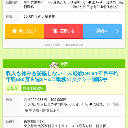
く」 ◆業界最高水準の歩合率で還元！ ───────────────
平均労働時間：1ヶ月あたり170時間30分 ◆週3～4日出勤の「隔
勤務時間
売上の62%が歩合や賞与として還元されるため、頑張った分だ
日勤務」 ───────────── 働いた翌日は丸24時間勤務が入
け収入UPが実現できます。なかには入社1年目から年収800万円
りません。 ◆最も稼ぎやすい時間帯で勤務
も！ 【試用期間】試用期間あり 試用期間の長さ：3ヶ月 雇用形
───────────── シフトは、15：00～翌10：00 ※月間労働
10名以上の大量募集
特徴
態、給与は本採用時と同じです。 試用期間中の労働条件は本採
時間170.5h ※1回の乗務は15.5h（休憩3h） ※研修中は実働時間
用と同じです。
7.5h ※残業は基本的にありません 平均労働時間：1ヶ月あたり
170時間30分 ◆週3～4日出勤の「隔日勤務」
気になる！
応募する
詳細へ
───────────── 働いた翌日は丸24時間勤務が入りませ
ん。 ◆最も稼ぎやすい時間帯で勤務 ───────────── シフ
トは、15：00～翌10：00 ※月間労働時間170.5h ※1回の乗務は
掲載元企業名
日本交通株式会社
15.5h（休憩3h） ※研修中は実働時間7.5h ※残業は基本的にあり
ません
未読
収入も休みも妥協しない！未経験OK★1年目平均
年収580万＆週3～4日勤務のタクシー運転手
正社員
職種未経験OK
月給209,033円～400,000円
給与
／ 入社1年目社員の平均年収580万円！ ＼ ◆入社後、1年間の給
与保証あり！ ─────────────── 乗務にじっくりと慣れて
交通費別途支給あり
いただけるよう、売上に関係なく給与を保証します。保証額以
上の売上を確保した場合は、もちろんその分を上乗せで支給い
東京都新宿区
勤務地
たします。 【入社1～3カ月目】月給40万円保証 【入社4～12カ
東京都新宿区西新宿１丁目１－４（最寄り駅：新宿駅）
月目】月給35万円保証 【入社13カ月以降】月給20万9033円＋