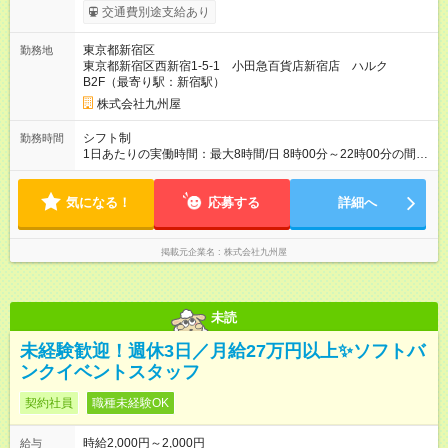
ます。 みなし残業代 72,135円／月 みなし残業時間 45時間／月
交通費別途支給あり
※経験・能力などを考慮の上、決定します。 （主任・副店長の
待遇でご入社いただくこともあります） 【試用期間】試用期間
東京都新宿区
勤務地
あり 試用期間の長さ：3ヶ月 雇用形態、給与は本採用時と同じ
東京都新宿区西新宿1-5-1 小田急百貨店新宿店 ハルク
です。
B2F（最寄り駅：新宿駅）
株式会社九州屋
シフト制
勤務時間
1日あたりの実働時間：最大8時間/日 8時00分～22時00分の間で
実働8時間 休憩1時間 （月平均所定労働時間171.3時間） ※店舗
によって異なります。 （入居するテナントの営業時間に準じま
気になる！
す）
応募する
詳細へ
掲載元企業名
株式会社九州屋
未読
未経験歓迎！週休3日／月給27万円以上✨ソフトバ
ンクイベントスタッフ
契約社員
職種未経験OK
時給2,000円～2,000円
給与