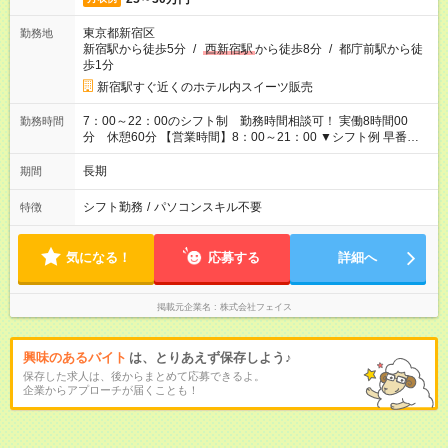
東京都新宿区
勤務地
新宿駅から徒歩5分
/
西新宿駅
から徒歩8分
/
都庁前駅から徒
歩1分
新宿駅すぐ近くのホテル内スイーツ販売
7：00～22：00のシフト制 勤務時間相談可！ 実働8時間00
勤務時間
分 休憩60分 【営業時間】8：00～21：00 ▼シフト例 早番：
07：00～16：00/08：00～17：00 09：00～18：00/09：
30～18：30 中番：10：00～19：00/10：50～19：50 遅番：
長期
期間
12：00～21：00/13：00～22：00 15分前には終了となり15分
間は着替えの時間 となります
シフト勤務
/
パソコンスキル不要
特徴
気になる！
応募する
詳細へ
掲載元企業名
株式会社フェイス
興味のあるバイト
は、とりあえず保存しよう♪
保存した求人は、後からまとめて応募できるよ。
企業からアプローチが届くことも！