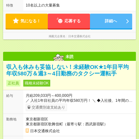
も！ 【試用期間】試用期間あり 試用期間の長さ：3ヶ月 雇用形
───────────── シフトは、15：00～翌10：00 ※月間労働
10名以上の大量募集
特徴
態、給与は本採用時と同じです。 試用期間中の労働条件は本採
時間170.5h ※1回の乗務は15.5h（休憩3h） ※研修中は実働時間
用と同じです。
7.5h ※残業は基本的にありません 平均労働時間：1ヶ月あたり
170時間30分 ◆週3～4日出勤の「隔日勤務」
気になる！
応募する
詳細へ
───────────── 働いた翌日は丸24時間勤務が入りませ
ん。 ◆最も稼ぎやすい時間帯で勤務 ───────────── シフ
トは、15：00～翌10：00 ※月間労働時間170.5h ※1回の乗務は
掲載元企業名
日本交通株式会社
15.5h（休憩3h） ※研修中は実働時間7.5h ※残業は基本的にあり
ません
未読
収入も休みも妥協しない！未経験OK★1年目平均
年収580万＆週3～4日勤務のタクシー運転手
正社員
職種未経験OK
月給209,033円～400,000円
給与
／ 入社1年目社員の平均年収580万円！ ＼ ◆入社後、1年間の給
与保証あり！ ─────────────── 乗務にじっくりと慣れて
交通費別途支給あり
いただけるよう、売上に関係なく給与を保証します。保証額以
上の売上を確保した場合は、もちろんその分を上乗せで支給い
東京都新宿区
勤務地
たします。 【入社1～3カ月目】月給40万円保証 【入社4～12カ
東京都新宿区歌舞伎町（最寄り駅：西武新宿駅）
月目】月給35万円保証 【入社13カ月以降】月給20万9033円＋
歩合＋賞与年3回 ※上記には、一律支給の手当を含みます。
日本交通株式会社
※「厚生労働省のタクシー運転者の最低賃金計算方法に基づ