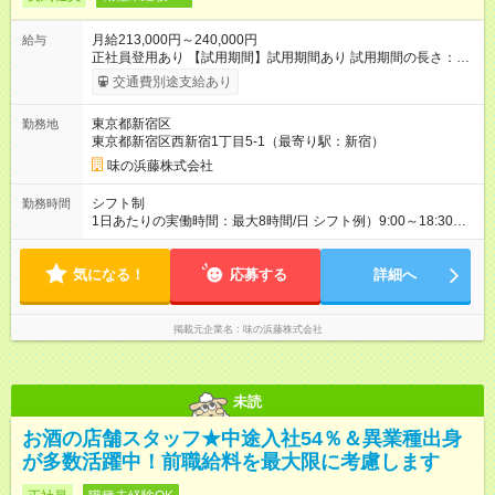
月給213,000円～240,000円
給与
正社員登用あり 【試用期間】試用期間あり 試用期間の長さ：2
ヶ月 雇用形態、給与は本採用時と同じです。
交通費別途支給あり
東京都新宿区
勤務地
東京都新宿区西新宿1丁目5-1（最寄り駅：新宿）
味の浜藤株式会社
シフト制
勤務時間
1日あたりの実働時間：最大8時間/日 シフト例）9:00～18:30
11:30～21:00 など （休憩90分） 残業平均月10時間以内
気になる！
応募する
詳細へ
掲載元企業名
味の浜藤株式会社
未読
お酒の店舗スタッフ★中途入社54％＆異業種出身
が多数活躍中！前職給料を最大限に考慮します