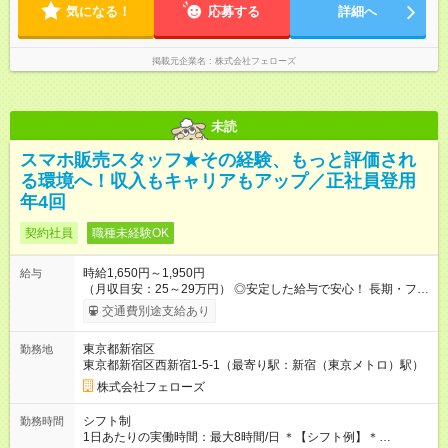
気になる！
応募する
詳細へ
掲載元企業名
株式会社フェローズ
未読
スマホ販売スタッフ★その経験、もっと評価され
る環境へ！収入もキャリアもアップ／正社員登用
年4回
契約社員
職種未経験OK
時給1,650円～1,950円
給与
（月収目安：25～29万円） ◎安定した給与で安心！ 長期・フル
タイムで勤務いただける方にお越しいただきたいと思っていま
交通費別途支給あり
す。シフトが削られることはないので、安定した給与が入りま
す。 ◎日払い・週払いもOK！※規定あり すぐに働きたい、稼ぎ
東京都新宿区
勤務地
たいという人もいると思います。このあたりは柔軟に対応する
東京都新宿区西新宿1-5-1（最寄り駅：新宿（東京メトロ）駅）
ので、お気軽にご相談ください！ ※2ヶ月の試用期間がありま
す。その間の給与・待遇に変更はありません。 【試用期間】試
株式会社フェローズ
用期間あり 試用期間の長さ：2ヶ月 雇用形態、給与は本採用時
と同じです。
シフト制
勤務時間
1日あたりの実働時間：最大8時間/日 ＊【シフト例】＊