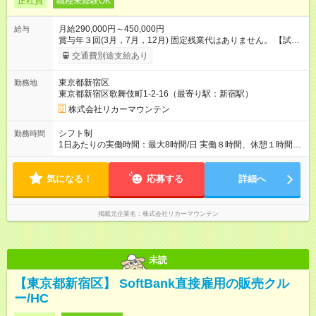
正社員
職種未経験OK
月給290,000円～450,000円
給与
賞与年３回(3月，7月，12月) 固定残業代はありません。 【試用
期間】試用期間あり 試用期間の長さ：3ヶ月 雇用形態、給与は
交通費別途支給あり
本採用時と同じです。
東京都新宿区
勤務地
東京都新宿区歌舞伎町1-2-16（最寄り駅：新宿駅）
株式会社リカーマウンテン
シフト制
勤務時間
1日あたりの実働時間：最大8時間/日 実働８時間、休憩１時間
拘束9時間のシフト制です。 月平均残業時間は10時間以下。 全
社で残業撲滅に取り組んでいます。 シフト例： 早番 15：00～
気になる！
24：00 遅番 17：00～26：00 ※深夜勤務が発生します。 ※マイ
応募する
詳細へ
カー通勤は不可。 ※終電後の閉店となるため通勤手段は「アク
セス欄」を要確認下さい。
掲載元企業名
株式会社リカーマウンテン
未読
【東京都新宿区】 SoftBank直接雇用の販売クル
ー/HC