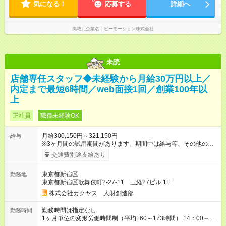
気になる！
応募する
詳細へ
掲載元企業名
ビーモーション株式会社
未読
店舗専任スタッフ◆未経験から月給30万円以上／
内定まで最短6時間／web面接1回／創業100年以
上
正社員
職種未経験OK
月給300,150円～321,150円
給与
※3ヶ月間の試用期間があります。期間中は給与等、その他の待
遇に違いはありません。 ※給与には月30時間分の固定残業代
交通費別途支給あり
（48，700円～58，200円）を含んでいます。超過分には別途、
残業手当を支給します。 ※月給は、経験・能力を考慮の上、決
東京都新宿区
勤務地
定致します。 【試用期間】試用期間あり 試用期間の長さ：3ヶ
東京都新宿区歌舞伎町2-27-11 三経27ビル 1F
月 雇用形態、給与は本採用時と同じです。
株式会社カクヤス 人財創造部
勤務時間は指定なし
勤務時間
1ヶ月単位の変形労働時間制（平均160～173時間） 14：00～