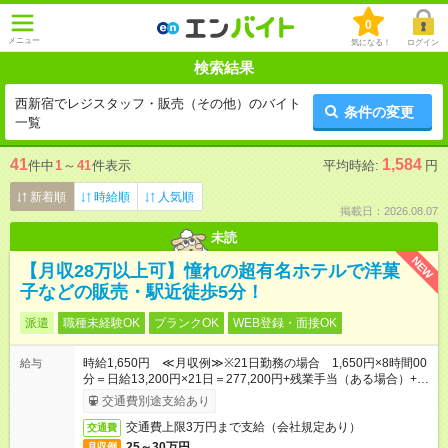
0
メニュー
気になる！
ログイン
検索結果
西新宿でレジスタッフ・販売（その他）のバイト
条件の変更
一覧
41
1,584
件中
1
～
41
件表示
平均時給:
円
新着順
時給順
人気順
掲載日：2026.08.07
未読
NEW
【月収28万以上可】憧れの超有名ホテルで洋菓
子などの販売・駅近徒歩5分！
派遣
職種未経験OK
ブランクOK
WEB登録・面接OK
時給1,650円 ≪月収例≫※21日勤務の場合 1,650円×8時間00
給与
分＝日給13,200円×21日＝277,200円+残業手当（ある場合）+交
通費
交通費別途支給あり
交通費上限3万円まで支給（会社規定あり）
交通費
25～30万円
月収例