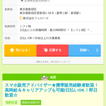
交通費別途支給あり
す。シフトが削られることはないので、安定した給与が入りま
す。 ◎日払い・週払いもOK！※規定あり すぐに働きたい、稼ぎ
東京都新宿区
勤務地
たいという人もいると思います。このあたりは柔軟に対応する
東京都新宿区西新宿1-18-8（最寄り駅：新宿駅）
ので、お気軽にご相談ください！ ※2ヶ月の試用期間がありま
す。その間の給与・待遇に変更はありません。 【試用期間】試
株式会社フェローズ
用期間あり 試用期間の長さ：2ヶ月 雇用形態、給与は本採用時
と同じです。
シフト制
勤務時間
1日あたりの実働時間：最大8時間/日 ＊【シフト例】＊
(1) 10:00～19:00 (2) 11:00～20:00 (3) 12:00～21:00 など ◎
いずれも実働8時間・休憩1時間です。中抜けシフトなどはあり
日払いOK / 10名以上の大量募集
特徴
ません。 ◎残業は少なく、月10時間未満です。「残業代で稼ぎ
たい」などあれば相談に応じますのでおっしゃってください！
気になる！
応募する
詳細へ
掲載元企業名
株式会社フェローズ
未読
スマホ販売アドバイザー★携帯販売経験者歓迎！
高時給＆キャリアアップも可能/日払いOK！即日
歓迎☆
契約社員
職種未経験OK