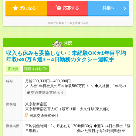
用と同じです。
7.5h ※残業は基本的にありません 平均労働時間：1ヶ月あたり
170時間30分 ◆週3～4日出勤の「隔日勤務」
気になる！
応募する
詳細へ
───────────── 働いた翌日は丸24時間勤務が入りませ
ん。 ◆最も稼ぎやすい時間帯で勤務 ───────────── シフ
トは、15：00～翌10：00 ※月間労働時間170.5h ※1回の乗務は
掲載元企業名
日本交通株式会社
15.5h（休憩3h） ※研修中は実働時間7.5h ※残業は基本的にあり
ません
未読
収入も休みも妥協しない！未経験OK★1年目平均
年収580万＆週3～4日勤務のタクシー運転手
正社員
職種未経験OK
月給209,033円～400,000円
給与
／ 入社1年目社員の平均年収580万円！ ＼ ◆入社後、1年間の給
与保証あり！ ─────────────── 乗務にじっくりと慣れて
交通費別途支給あり
いただけるよう、売上に関係なく給与を保証します。保証額以
上の売上を確保した場合は、もちろんその分を上乗せで支給い
東京都新宿区
勤務地
たします。 【入社1～3カ月目】月給40万円保証 【入社4～12カ
東京都新宿区百人町（最寄り駅：大久保駅(東京都)）
月目】月給35万円保証 【入社13カ月以降】月給20万9033円＋
歩合＋賞与年3回 ※上記には、一律支給の手当を含みます。
日本交通株式会社
※「厚生労働省のタクシー運転者の最低賃金計算方法に基づ
く」 ◆業界最高水準の歩合率で還元！ ───────────────
平均労働時間：1ヶ月あたり170時間30分 ◆週3～4日出勤の「隔
勤務時間
売上の62%が歩合や賞与として還元されるため、頑張った分だ
日勤務」 ───────────── 働いた翌日は丸24時間勤務が入
け収入UPが実現できます。なかには入社1年目から年収800万円
りません。 ◆最も稼ぎやすい時間帯で勤務