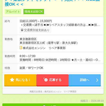
接OK＜＜
アルバイト
職種未経験OK
日給11,000円～15,000円
給与
＋交通費＋諸手当 ■□■リペアスタッフ経験者の方は…■□■ 技術
チェック後に日給を決定します！ ・現場数に応じて『日給が1.2
交通費別途支給あり
倍』！ ・その他手当により『1.5倍』になることも…！ ・その他
1日ごとの評価ポイントもあり 頑張った分だけ評価されます！ ◆
東京都新宿区
勤務地
交通費規定支給 ◆残業手当あり ◆子供手当あり ◆宿泊手当あり
東京都新宿区百人町（最寄り駅：新大久保駅）
(2，000円/1日) ※宿泊を伴う現場の場合 ◆先輩スタッフの給与例
﹋﹋﹋﹋﹋﹋﹋﹋﹋﹋﹋ ・週5日勤務Aさん ＞＞日給11，000円
株式会社エンジン リペア事業部
×20勤務 ＞＞月収22万円＋諸手当 【試用期間】試用期間あり 試
用期間の長さ：6ヶ月 ※ 雇用形態と給与に、本採用時と異なる部
8:00～17:00
勤務時間
分があります。 雇用形態：本採用時と同じです。 給与：日
実働時間：8時間/日 休憩時間：1時間/日 ★月～土・週4日～OK
給 9,810円以上 ::::: ::::: ::::: ::::: ::::: :::::: 120勤務までは日給9，810
★週5日入れる方大歓迎！※日時相談OK ★時期により連休取得も
円 121勤務目から日給1万1，000円～ となります。
可能！ ＼毎月希望シフト提出で働きやすい！／ 毎月20日までに
副業・WワークOK
特徴
::::: ::::: ::::: ::::: ::::: ::::::
翌月の勤務希望シフトを提出◎ ※シフト変更は前週までに相談
OK
気になる！
応募する
詳細へ
掲載元企業名
株式会社エンジン リペア事業部
掲載日：2026.08.03