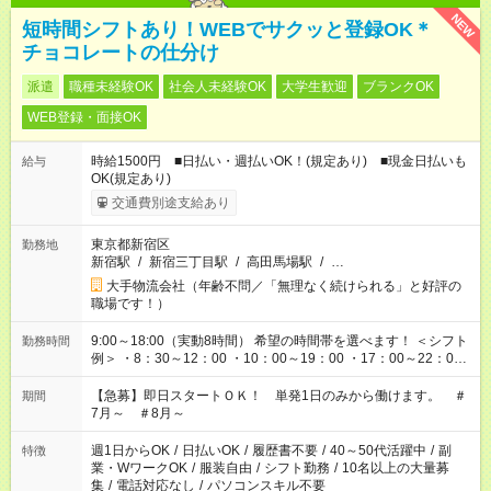
NEW
短時間シフトあり！WEBでサクッと登録OK＊
チョコレートの仕分け
派遣
職種未経験OK
社会人未経験OK
大学生歓迎
ブランクOK
WEB登録・面接OK
時給1500円 ■日払い・週払いOK！(規定あり) ■現金日払いも
給与
OK(規定あり)
交通費別途支給あり
東京都新宿区
勤務地
新宿駅
/
新宿三丁目駅
/
高田馬場駅
/
…
大手物流会社（年齢不問／「無理なく続けられる」と好評の
職場です！）
9:00～18:00（実動8時間） 希望の時間帯を選べます！ ＜シフト
勤務時間
例＞ ・8：30～12：00 ・10：00～19：00 ・17：00～22：00
・13：00～22：00 ・22：00～翌6：00 など
【急募】即日スタートＯＫ！ 単発1日のみから働けます。 ＃
期間
7月～ ＃8月～
週1日からOK
/
日払いOK
/
履歴書不要
/
40～50代活躍中
/
副
特徴
業・WワークOK
/
服装自由
/
シフト勤務
/
10名以上の大量募
集
/
電話対応なし
/
パソコンスキル不要