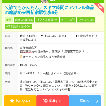
NEW
＼誰でもかんたん／スキマ時間にアパレル商品
の箱詰め＠西新宿駅徒歩5分
派遣
職種未経験OK
社会人未経験OK
大学生歓迎
ブランクOK
WEB登録・面接OK
時給1414円～ ▼日払いOK（規定あり） ■初勤務手当あり
給与
※規定による
東京都新宿区
勤務地
西新宿駅
から徒歩5分
/
新宿駅
/
新宿三丁目駅
/
…
オークション商品を扱う物流企業
10:00～19:00
勤務時間
即日～OK！ 1日～働けます＾＾（規定あり）
期間
週1日からOK
/
日払いOK
/
履歴書不要
/
40～50代活躍中
/
副
特徴
業・WワークOK
/
服装自由
/
シフト勤務
/
10名以上の大量募
集
/
電話対応なし
/
パソコンスキル不要
気になる！
応募する
詳細へ