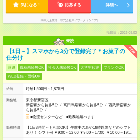
気になる！
応募する
詳細へ
掲載元企業名
株式会社マイワーク（シニア）
掲載日：2026.08.03
未読
NEW
【1日～】スマホから3分で登録完了＊お菓子の
仕分け
派遣
職種未経験OK
社会人未経験OK
大学生歓迎
ブランクOK
WEB登録・面接OK
時給1,500円～1,875円
給与
東京都新宿区
勤務地
新宿駅から徒歩5分
/
高田馬場駅から徒歩5分
/
西武新宿駅か
ら徒歩5分
/
…
■物流センターなど ■勤務地選べます
【1日3時間～も相談OK!】午前中のみや18時以降などのシフト
勤務時間
あり！ シフト例 ▼9:00～12:00 ▼9:00～17:00 ▼10:00～19:00
▼18:00～21:00