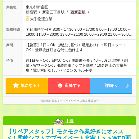
東京都新宿区
勤務地
新宿駅
/
新宿三丁目駅
/
西新宿駅
/
…
大手物流企業
▼勤務時間例▼ 8:30～17:30 9:00～17:00 9:00～18:00 10:00～
勤務時間
19:00 11:00～20:00 13:00～21:00 20:00～29:00 21:00～30:00
22:00～31:00 上記以外にもシフトパターンあり！ 短時間の勤務
もご紹介できる場合があるのでご相談ください！ ご都合に合わ
【急募】1日～OK（業法に基づく規定あり）＊即日スタート
期間
せてお仕事をご案内します＾＾
OK！登録後は好きな時に働けます！
週1日からOK
/
日払いOK
/
履歴書不要
/
40～50代活躍中
/
副
特徴
業・WワークOK
/
服装自由
/
シフト勤務
/
10名以上の大量募
集
/
電話対応なし
/
パソコンスキル不要
気になる！
応募する
詳細へ
掲載元企業名
テイケイワークス東京株式会社
未読
【リペアスタッフ】モクモク作業好きにオスス
メ！柔軟シフトでプライベート充実！＞＞WEB面