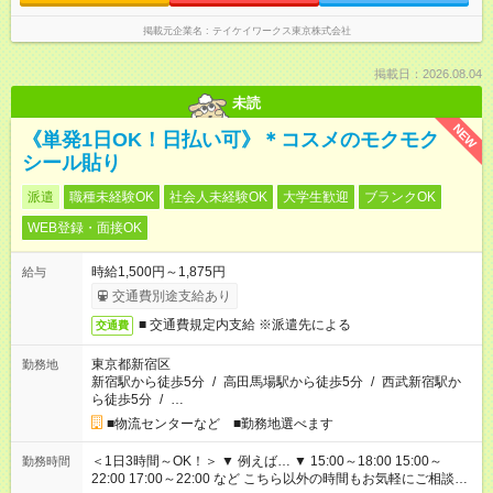
掲載元企業名
テイケイワークス東京株式会社
掲載日：2026.08.04
未読
NEW
《単発1日OK！日払い可》＊コスメのモクモク
シール貼り
派遣
職種未経験OK
社会人未経験OK
大学生歓迎
ブランクOK
WEB登録・面接OK
時給1,500円～1,875円
給与
交通費別途支給あり
■ 交通費規定内支給 ※派遣先による
交通費
東京都新宿区
勤務地
新宿駅から徒歩5分
/
高田馬場駅から徒歩5分
/
西武新宿駅か
ら徒歩5分
/
…
■物流センターなど ■勤務地選べます
＜1日3時間～OK！＞ ▼ 例えば… ▼ 15:00～18:00 15:00～
勤務時間
22:00 17:00～22:00 など こちら以外の時間もお気軽にご相談く