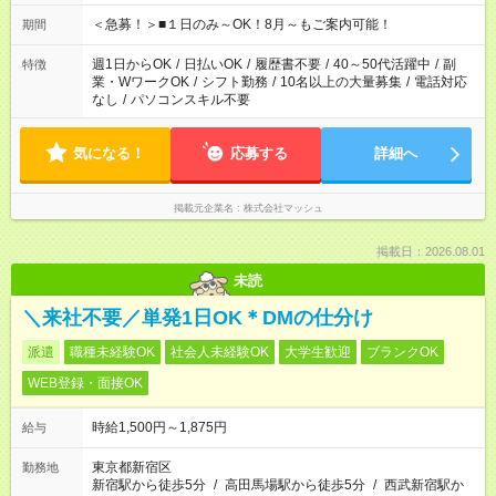
etc ★最短で3時間で5,120円のお仕事から 15時間で2万円近く稼
げるお仕事も！ ご希望のお時間に合わせてご紹介！ ※シフトは
＜急募！＞■１日のみ～OK！8月～もご案内可能！
期間
現場によって異なります。 ※勿論、休憩時間はあるのでご安心
ください！
週1日からOK
/
日払いOK
/
履歴書不要
/
40～50代活躍中
/
副
特徴
業・WワークOK
/
シフト勤務
/
10名以上の大量募集
/
電話対応
なし
/
パソコンスキル不要
気になる！
応募する
詳細へ
掲載元企業名
株式会社マッシュ
掲載日：2026.08.01
未読
＼来社不要／単発1日OK＊DMの仕分け
派遣
職種未経験OK
社会人未経験OK
大学生歓迎
ブランクOK
WEB登録・面接OK
時給1,500円～1,875円
給与
東京都新宿区
勤務地
新宿駅から徒歩5分
/
高田馬場駅から徒歩5分
/
西武新宿駅か