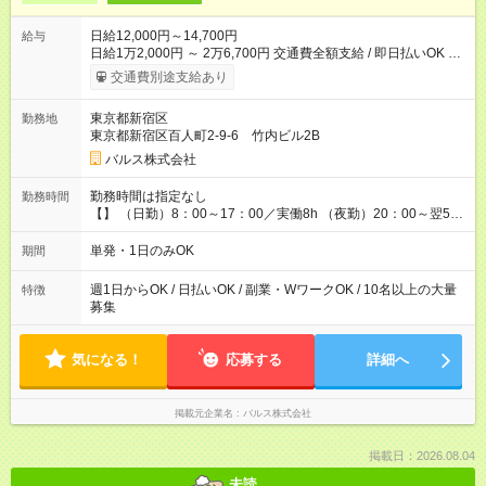
日給12,000円～14,700円
給与
日給1万2,000円 ～ 2万6,700円 交通費全額支給 / 即日払いOK ✨
繁忙期キャンペーン✨で
交通費別途支給あり
東京都新宿区
勤務地
東京都新宿区百人町2‐9‐6 竹内ビル2B
バルス株式会社
勤務時間は指定なし
勤務時間
【】 （日勤）8：00～17：00／実働8h （夜勤）20：00～翌5：
00／実働8h （夕勤）00：00～翌4：00／実働4h
単発・1日のみOK
期間
週1日からOK / 日払いOK / 副業・WワークOK / 10名以上の大量
特徴
募集
気になる！
応募する
詳細へ
掲載元企業名
バルス株式会社
掲載日：2026.08.04
未読