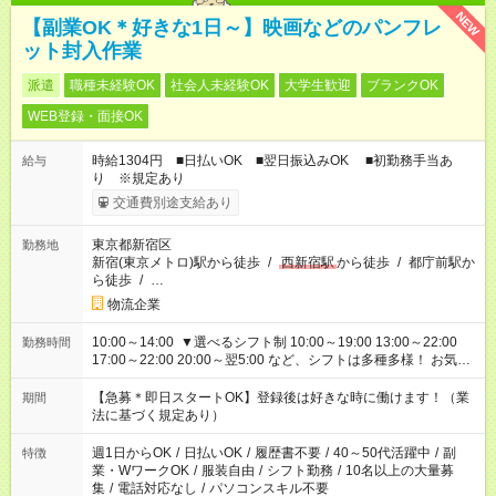
NEW
【副業OK＊好きな1日～】映画などのパンフレ
ット封入作業
派遣
職種未経験OK
社会人未経験OK
大学生歓迎
ブランクOK
WEB登録・面接OK
時給1304円 ■日払いOK ■翌日振込みOK ■初勤務手当あ
給与
り ※規定あり
交通費別途支給あり
東京都新宿区
勤務地
新宿(東京メトロ)駅から徒歩
/
西新宿駅
から徒歩
/
都庁前駅か
ら徒歩
/
…
物流企業
10:00～14:00 ▼選べるシフト制 10:00～19:00 13:00～22:00
勤務時間
17:00～22:00 20:00～翌5:00 など、シフトは多種多様！ お気軽
にご相談ください！
【急募＊即日スタートOK】登録後は好きな時に働けます！（業
期間
法に基づく規定あり）
週1日からOK
/
日払いOK
/
履歴書不要
/
40～50代活躍中
/
副
特徴
業・WワークOK
/
服装自由
/
シフト勤務
/
10名以上の大量募
集
/
電話対応なし
/
パソコンスキル不要