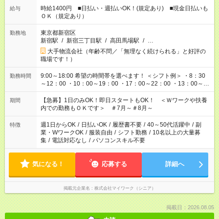
時給1400円 ■日払い・週払いOK！(規定あり) ■現金日払いも
給与
ＯＫ（規定あり）
東京都新宿区
勤務地
新宿駅
/
新宿三丁目駅
/
高田馬場駅
/
…
大手物流会社（年齢不問／「無理なく続けられる」と好評の
職場です！）
9:00～18:00 希望の時間帯を選べます！ ＜シフト例＞ ・8：30
勤務時間
～12：00 ・10：00～19：00 ・17：00～22：00 ・13：00～
22：00 ・22：00～翌6：00 など
【急募】1日のみOK！即日スタートもOK！ ＜Ｗワークや扶養
期間
内での勤務もＯＫです＞ ＃7月～＃8月～
週1日からOK
/
日払いOK
/
履歴書不要
/
40～50代活躍中
/
副
特徴
業・WワークOK
/
服装自由
/
シフト勤務
/
10名以上の大量募
集
/
電話対応なし
/
パソコンスキル不要
気になる！
応募する
詳細へ
掲載元企業名
株式会社マイワーク（シニア）
掲載日：2026.08.05