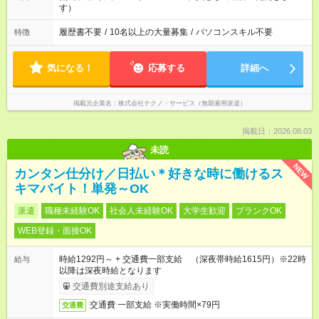
す）
履歴書不要
/
10名以上の大量募集
/
パソコンスキル不要
特徴
気になる！
応募する
詳細へ
掲載元企業名
株式会社テクノ・サービス（無期雇用派遣）
掲載日：2026.08.03
未読
NEW
カンタン仕分け／日払い＊好きな時に働けるス
キマバイト！単発～OK
派遣
職種未経験OK
社会人未経験OK
大学生歓迎
ブランクOK
WEB登録・面接OK
時給1292円～ + 交通費一部支給 （深夜帯時給1615円）※22時
給与
以降は深夜時給となります
交通費別途支給あり
交通費 一部支給 ※実働時間×79円
交通費