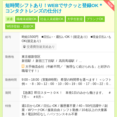
NEW
短時間シフトあり！WEBでサクッと登録OK＊
コンタクトレンズの仕分け
派遣
職種未経験OK
社会人未経験OK
大学生歓迎
ブランクOK
WEB登録・面接OK
時給1500円 ■日払い・週払いOK！(規定あり) ■現金日払いも
給与
OK(規定あり)
交通費別途支給あり
東京都新宿区
勤務地
新宿駅
/
新宿三丁目駅
/
高田馬場駅
/
…
大手物流会社（年齢不問／「無理なく続けられる」と好評の
職場です！）
9:00～18:00（実動8時間） 希望の時間帯を選べます！ ＜シフト
勤務時間
例＞ ・8：30～12：00 ・10：00～19：00 ・17：00～22：00
・13：00～22：00 ・22：00～翌6：00 など
【急募】即日スタートＯＫ！ 単発1日のみから働けます。 ＃
期間
7月～ ＃8月～
週1日からOK
/
日払いOK
/
履歴書不要
/
40～50代活躍中
/
副
特徴
業・WワークOK
/
服装自由
/
シフト勤務
/
10名以上の大量募
集
/
電話対応なし
/
パソコンスキル不要