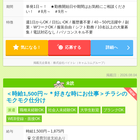
ださい！
単発1日～！ ★勤務開始日や期間はお気軽にご相談くださ
期間
い！ ＃8月～ ＃9月～
週1日からOK
/
日払いOK
/
履歴書不要
/
40～50代活躍中
/
副
特徴
業・WワークOK
/
服装自由
/
シフト勤務
/
10名以上の大量募
集
/
電話対応なし
/
パソコンスキル不要
気になる！
応募する
詳細へ
掲載元企業名
株式会社バイトレ（キャムコムグループ）
掲載日：2026.08.04
未読
NEW
＜時給1,500円～＊好きな時にお仕事＞チラシの
モクモク仕分け
派遣
職種未経験OK
社会人未経験OK
大学生歓迎
ブランクOK
WEB登録・面接OK
時給1,500円～1,875円
給与
交通費別途支給あり