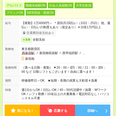
アルバイト
職種未経験OK
社会人未経験OK
大学生歓迎
ブランクOK
WEB登録・面接OK
【夜勤】1万4000円～ ＊原則月2回払い（10日・25日） 他、週
給与
払い・日払いの制度もあり（規定あり）＃日収1万円以上
交通費別途支給あり
全額支給
交通費
東京都新宿区
勤務地
西新宿駅
/
新宿御苑前駅
/
西早稲田駅
/
…
新宿南
（選べる日勤・夜勤） ▼20：00～翌5：00／21：00～翌6：
勤務時間
00 など 日勤シフトもございます！自由に選べます！
研修後即日～OK ★短期・長期の就業も大歓迎＃急募
期間
週1日からOK
/
日払いOK
/
40～50代活躍中
/
副業・Wワーク
特徴
OK
/
シフト勤務
/
10名以上の大量募集
/
電話対応なし
/
パソコ
ンスキル不要
気になる！
応募する
詳細へ