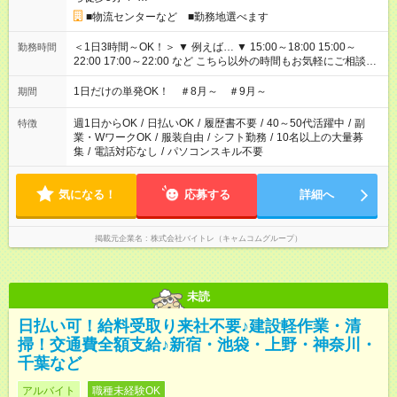
■物流センターなど ■勤務地選べます
＜1日3時間～OK！＞ ▼ 例えば… ▼ 15:00～18:00 15:00～
勤務時間
22:00 17:00～22:00 など こちら以外の時間もお気軽にご相談く
ださい！
1日だけの単発OK！ ＃8月～ ＃9月～
期間
週1日からOK
/
日払いOK
/
履歴書不要
/
40～50代活躍中
/
副
特徴
業・WワークOK
/
服装自由
/
シフト勤務
/
10名以上の大量募
集
/
電話対応なし
/
パソコンスキル不要
気になる！
応募する
詳細へ
掲載元企業名
株式会社バイトレ（キャムコムグループ）
未読
日払い可！給料受取り来社不要♪建設軽作業・清
掃！交通費全額支給♪新宿・池袋・上野・神奈川・
千葉など
アルバイト
職種未経験OK