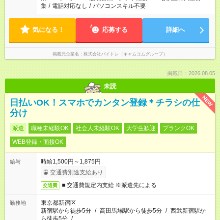
集
/
電話対応なし
/
パソコンスキル不要
気になる！
応募する
詳細へ
掲載元企業名
株式会社バイトレ（キャムコムグループ）
掲載日：2026.08.05
未読
NEW
日払いOK！スマホでカンタン登録＊チラシの仕
分け
派遣
職種未経験OK
社会人未経験OK
大学生歓迎
ブランクOK
WEB登録・面接OK
時給1,500円～1,875円
給与
交通費別途支給あり
■ 交通費規定内支給 ※派遣先による
交通費
東京都新宿区
勤務地
新宿駅から徒歩5分
/
高田馬場駅から徒歩5分
/
西武新宿駅か
ら徒歩5分
/
…