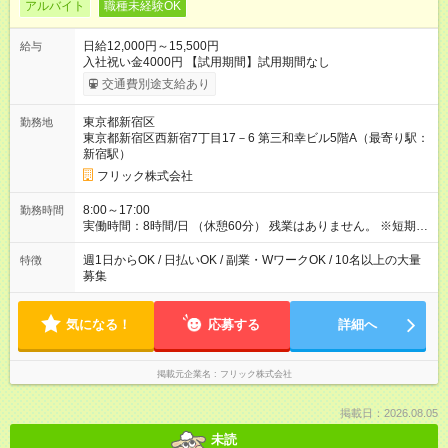
アルバイト
職種未経験OK
日給12,000円～15,500円
給与
入社祝い金4000円 【試用期間】試用期間なし
交通費別途支給あり
東京都新宿区
勤務地
東京都新宿区西新宿7丁目17－6 第三和幸ビル5階A（最寄り駅：
新宿駅）
フリック株式会社
8:00～17:00
勤務時間
実働時間：8時間/日 （休憩60分） 残業はありません。 ※短期の
募集は行っておりません。予めご了承くださいませ。
週1日からOK / 日払いOK / 副業・WワークOK / 10名以上の大量
特徴
募集
気になる！
応募する
詳細へ
掲載元企業名
フリック株式会社
掲載日：2026.08.05
未読