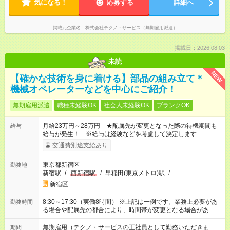
気になる！
応募する
詳細へ
掲載元企業名
株式会社テクノ・サービス（無期雇用派遣）
掲載日：2026.08.03
未読
NEW
【確かな技術を身に着ける】部品の組み立て＊
機械オペレーターなどを中心にご紹介！
無期雇用派遣
職種未経験OK
社会人未経験OK
ブランクOK
月給23万円～28万円 ★配属先が変更となった際の待機期間も
給与
給与が発生！ ※給与は経験などを考慮して決定します
交通費別途支給あり
東京都新宿区
勤務地
新宿駅
/
西新宿駅
/
早稲田(東京メトロ)駅
/
…
新宿区
8:30～17:30（実働8時間） ※上記は一例です。業務上必要があ
勤務時間
る場合や配属先の都合により、時間帯が変更となる場合があり
ます。
無期雇用（テクノ・サービスの正社員として勤務いただきま
期間