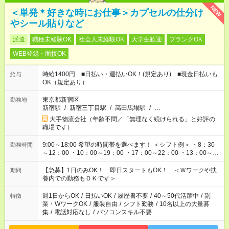
NEW
＜単発＊好きな時にお仕事＞カプセルの仕分け
やシール貼りなど
派遣
職種未経験OK
社会人未経験OK
大学生歓迎
ブランクOK
WEB登録・面接OK
時給1400円 ■日払い・週払いOK！(規定あり) ■現金日払いも
給与
OK（規定あり）
東京都新宿区
勤務地
新宿駅
/
新宿三丁目駅
/
高田馬場駅
/
…
大手物流会社（年齢不問／「無理なく続けられる」と好評の
職場です）
9:00～18:00 希望の時間帯を選べます！ ＜シフト例＞ ・8：30
勤務時間
～12：00 ・10：00～19：00 ・17：00～22：00 ・13：00～
22：00 ・22：00～翌6：00 など
【急募】1日のみOK！ 即日スタートもOK！ ＜Ｗワークや扶
期間
養内での勤務もＯＫです＞
週1日からOK
/
日払いOK
/
履歴書不要
/
40～50代活躍中
/
副
特徴
業・WワークOK
/
服装自由
/
シフト勤務
/
10名以上の大量募
集
/
電話対応なし
/
パソコンスキル不要