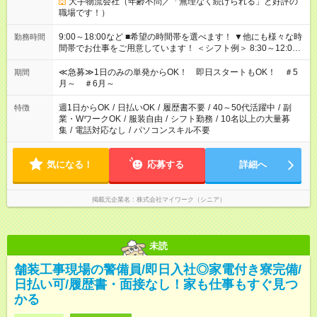
大手物流会社（年齢不問／「無理なく続けられる」と好評の
職場です！）
9:00～18:00など ■希望の時間帯を選べます！ ▼他にも様々な時
勤務時間
間帯でお仕事をご用意しています！ ＜シフト例＞ 8:30～12:00
17:00～22:00 13:00～22:00 22:00～翌6:00 など
≪急募≫1日のみの単発からOK！ 即日スタートもOK！ ＃5
期間
月～ ＃6月～
週1日からOK
/
日払いOK
/
履歴書不要
/
40～50代活躍中
/
副
特徴
業・WワークOK
/
服装自由
/
シフト勤務
/
10名以上の大量募
集
/
電話対応なし
/
パソコンスキル不要
気になる！
応募する
詳細へ
掲載元企業名
株式会社マイワーク（シニア）
未読
舗装工事現場の警備員/即日入社◎家電付き寮完備/
日払い可/履歴書・面接なし！家も仕事もすぐ見つ
かる