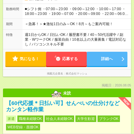
■シフト例 ・07:00～23:00 ・09:00～12:00 ・10:00～17:00 ・
勤務時間
18:00～23:00 ・19:00～07:00 ・20:00～09:00 ・22:00～06:00
etc ★最短3時間で5,120円のお仕事から／15時間で2万円近く稼
げるお仕事も！ ご希望のお時間に合わせてご紹介！ ※シフトは
＜急募！＞★激短1日のみ～OK！8月～もご案内可能！
期間
現場によって異なります。 ※勿論、休憩時間はあるのでご安心
ください！
週1日からOK
/
日払いOK
/
履歴書不要
/
40～50代活躍中
/
副
特徴
業・WワークOK
/
服装自由
/
10名以上の大量募集
/
電話対応な
し
/
パソコンスキル不要
気になる！
応募する
詳細へ
掲載元企業名
株式会社マッシュ
掲載日：2026.08.05
未読
NEW
【60代応援＊日払い可】せんべいの仕分けなど
カンタン軽作業
派遣
職種未経験OK
社会人未経験OK
大学生歓迎
ブランクOK
WEB登録・面接OK