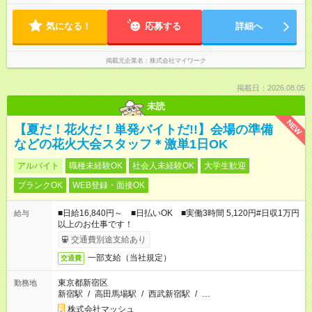
気になる！
応募する
詳細へ
掲載元企業名
株式会社マイワーク
掲載日：2026.08.05
未読
NEW
【夏だ！花火だ！単発バイトだ!!】会場の準備
などの花火大会スタッフ＊激単1日OK
アルバイト
職種未経験OK
社会人未経験OK
大学生歓迎
ブランクOK
WEB登録・面接OK
■日給16,840円～ ■日払いOK ■実働3時間 5,120円#日収1万円
給与
以上のお仕事です！
交通費別途支給あり
一部支給（当社規定）
交通費
東京都新宿区
勤務地
新宿駅
/
高田馬場駅
/
西武新宿駅
/
…
株式会社マッシュ