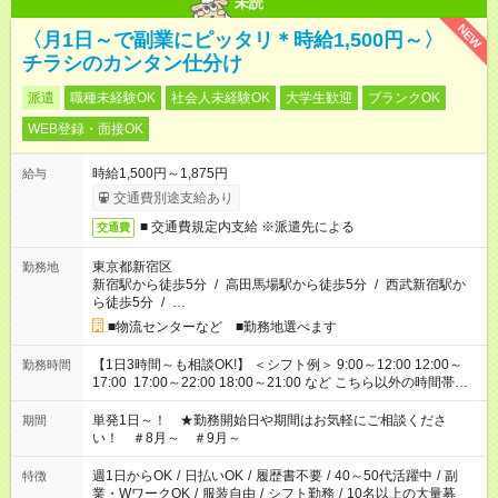
未読
NEW
〈月1日～で副業にピッタリ＊時給1,500円～〉
チラシのカンタン仕分け
派遣
職種未経験OK
社会人未経験OK
大学生歓迎
ブランクOK
WEB登録・面接OK
時給1,500円～1,875円
給与
交通費別途支給あり
■ 交通費規定内支給 ※派遣先による
交通費
東京都新宿区
勤務地
新宿駅から徒歩5分
/
高田馬場駅から徒歩5分
/
西武新宿駅か
ら徒歩5分
/
…
■物流センターなど ■勤務地選べます
【1日3時間～も相談OK!】 ＜シフト例＞ 9:00～12:00 12:00～
勤務時間
17:00 17:00～22:00 18:00～21:00 など こちら以外の時間帯も
お気軽にご相談ください！
単発1日～！ ★勤務開始日や期間はお気軽にご相談くださ
期間
い！ ＃8月～ ＃9月～
週1日からOK
/
日払いOK
/
履歴書不要
/
40～50代活躍中
/
副
特徴
業・WワークOK
/
服装自由
/
シフト勤務
/
10名以上の大量募