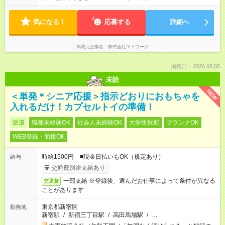
気になる！
応募する
詳細へ
掲載元企業名
株式会社マイワーク
掲載日：2026.08.05
未読
NEW
＜単発＊シニア応援＞指示どおりにおもちゃを
入れるだけ！カプセルトイの準備！
派遣
職種未経験OK
社会人未経験OK
大学生歓迎
ブランクOK
WEB登録・面接OK
時給1500円 ■現金日払いもOK（規定あり）
給与
交通費別途支給あり
一部支給 ※登録後、選んだお仕事によって条件が異なる
交通費
ことがあります
東京都新宿区
勤務地
新宿駅
/
新宿三丁目駅
/
高田馬場駅
/
…