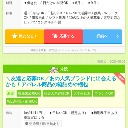
▼働きたい1日だけの単発OK ＃8月～ ＃9月～
期間
週1日からOK
/
日払いOK
/
40～50代活躍中
/
副業・Wワーク
特徴
OK
/
服装自由
/
シフト勤務
/
10名以上の大量募集
/
電話対応な
し
/
パソコンスキル不要
気になる！
応募する
詳細へ
掲載元企業名
株式会社バイトレ（キャムコムグループ）
掲載日：2026.08.03
未読
NEW
＼友達と応募OK／あの人気ブランドに出会える
かも！アパレル商品の箱詰めや梱包
派遣
職種未経験OK
社会人未経験OK
大学生歓迎
ブランクOK
WEB登録・面接OK
時給1414円～ ▼日払いOK（規定あり） ■初勤務手当あり
給与
※規定による
交通費別途支給あり