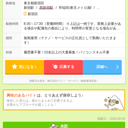
東京都新宿区
勤務地
新宿駅
/
西新宿駅
/
早稲田(東京メトロ)駅
/
…
新宿区
8:30～17:30（実働8時間） ※上記は一例です。業務上必要があ
勤務時間
る場合や配属先の都合により、時間帯が変更となる場合があり
ます。
無期雇用（テクノ・サービスの正社員として勤務いただきま
期間
す）
履歴書不要
/
10名以上の大量募集
/
パソコンスキル不要
特徴
気になる！
応募する
詳細へ
掲載元企業名
株式会社テクノ・サービス（無期雇用派遣）
興味のあるバイト
は、とりあえず保存しよう♪
保存した求人は、後からまとめて応募できるよ。
企業からアプローチが届くことも！
掲載日：2026.08.06
未読