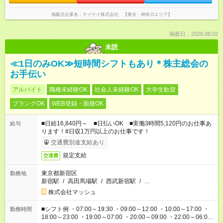
掲載元企業名
テイケイ株式会社 【東京・神奈川エリア】
掲載日：2026.08.02
未読
≪1日のみOK≫短時間シフトもあり＊株主総会の
お手伝い
アルバイト
職種未経験OK
社会人未経験OK
大学生歓迎
ブランクOK
WEB登録・面接OK
■日給16,840円～ ■日払いOK ■実働3時間5,120円のお仕事あ
給与
ります！#日収1万円以上のお仕事です！
交通費別途支給あり
規定支給
交通費
東京都新宿区
勤務地
新宿駅
/
高田馬場駅
/
西武新宿駅
/
…
株式会社マッシュ
■シフト例 ・07:00～19:30 ・09:00～12:00 ・10:00～17:00 ・
勤務時間
18:00～23:00 ・19:00～07:00 ・20:00～09:00 ・22:00～06:00