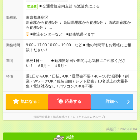
■ 交通費規定内支給 ※派遣先による
交通費
東京都新宿区
勤務地
新宿駅から徒歩5分
/
高田馬場駅から徒歩5分
/
西武新宿駅か
ら徒歩5分
/
…
■物流センターなど ■勤務地選べます
9:00～17:00 10:00～19:00 など ■ 他の時間帯もお気軽にご相
勤務時間
談ください！
単発1日～！ ★勤務開始日や期間はお気軽にご相談くださ
期間
い！ ＃8月～ ＃9月～
週1日からOK
/
日払いOK
/
履歴書不要
/
40～50代活躍中
/
副
特徴
業・WワークOK
/
服装自由
/
シフト勤務
/
10名以上の大量募
集
/
電話対応なし
/
パソコンスキル不要
気になる！
応募する
詳細へ
掲載元企業名
株式会社バイトレ（キャムコムグループ）
掲載日：2026.08.04
未読