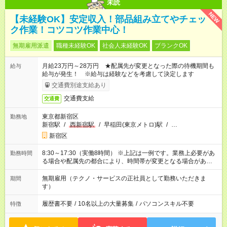
未読
NEW
【未経験OK】安定収入！部品組み立てやチェッ
ク作業！コツコツ作業中心！
無期雇用派遣
職種未経験OK
社会人未経験OK
ブランクOK
月給23万円～28万円 ★配属先が変更となった際の待機期間も
給与
給与が発生！ ※給与は経験などを考慮して決定します
交通費別途支給あり
交通費支給
交通費
東京都新宿区
勤務地
新宿駅
/
西新宿駅
/
早稲田(東京メトロ)駅
/
…
新宿区
8:30～17:30（実働8時間） ※上記は一例です。業務上必要があ
勤務時間
る場合や配属先の都合により、時間帯が変更となる場合があり
ます。
無期雇用（テクノ・サービスの正社員として勤務いただきま
期間
す）
履歴書不要
/
10名以上の大量募集
/
パソコンスキル不要
特徴