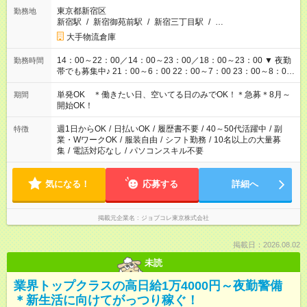
東京都新宿区
勤務地
新宿駅
/
新宿御苑前駅
/
新宿三丁目駅
/
…
大手物流倉庫
14：00～22：00／14：00～23：00／18：00～23：00 ▼ 夜勤
勤務時間
帯でも募集中♪ 21：00～6：00 22：00～7：00 23：00～8：00
等
単発OK ＊働きたい日、空いてる日のみでOK！＊急募＊8月～
期間
開始OK！
週1日からOK
/
日払いOK
/
履歴書不要
/
40～50代活躍中
/
副
特徴
業・WワークOK
/
服装自由
/
シフト勤務
/
10名以上の大量募
集
/
電話対応なし
/
パソコンスキル不要
気になる！
応募する
詳細へ
掲載元企業名
ジョブコレ東京株式会社
掲載日：2026.08.02
未読
業界トップクラスの高日給1万4000円～夜勤警備
＊新生活に向けてがっつり稼ぐ！