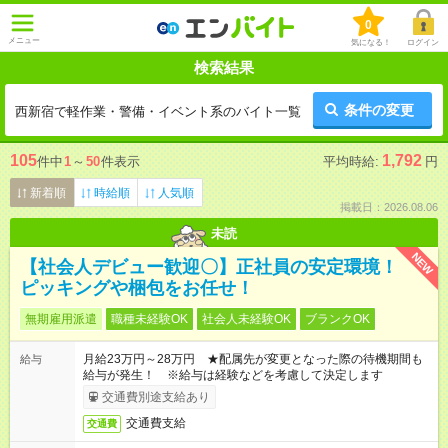
0
メニュー
気になる！
ログイン
検索結果
条件の変更
西新宿で軽作業・警備・イベント系のバイト一覧
105
1,792
件中
1
～
50
件表示
平均時給:
円
新着順
時給順
人気順
掲載日：2026.08.06
未読
NEW
【社会人デビュー歓迎〇】正社員の安定環境！
ピッキングや梱包をお任せ！
無期雇用派遣
職種未経験OK
社会人未経験OK
ブランクOK
月給23万円～28万円 ★配属先が変更となった際の待機期間も
給与
給与が発生！ ※給与は経験などを考慮して決定します
交通費別途支給あり
交通費支給
交通費