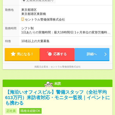
交通費別途支給あり
回の賞与と各種手当を追加支給します。 ※3ヶ月間の試用期間が
ありますが、その間の条件に変更はありません。 ＜月収例＞ ・
東京都港区
勤務地
27万円（28歳・入社1年目・大卒） └夜勤増務月3回（残業35時
東京都港区東新橋
間）＋扶養手当1.5万円＋資格手当3000円 ・31万円（35歳・入
社7年目・短大卒） └夜勤増務月4回（残業40時間）＋扶養手当2
セントラル警備保障株式会社
万円＋資格手当1万円 ＋役職手当9000円 【試用期間】試用期間
あり 試用期間の長さ：3ヶ月 雇用形態、給与は本採用時と同じ
シフト制
勤務時間
です。
1日あたりの実働時間：最大16時間/日 1ヶ月単位の変形労働時間
制（月平均実働172時間） ＜勤務例＞ 9：00～翌9：00（実働：
16時間／休憩：8時間 ※仮眠含む）
10名以上の大量募集
特徴
気になる！
応募する
詳細へ
掲載元企業名
セントラル警備保障株式会社
未読
【海沿いオフィスビル】警備スタッフ（全社平均
613万円）来訪者対応・モニター監視｜イベントに
も携わる
正社員
職種未経験OK