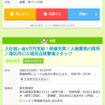
間120分） ➁20:00～08:00（休憩時間120分）
副業・WワークOK
特徴
気になる！
応募する
詳細へ
掲載元企業名
シンテイ警備株式会社 品川支社
未読
入社祝い金5万円支給！研修充実！人物重視の採用
／港区内ビル巡回点検警備スタッフ
アルバイト
職種未経験OK
日給13,216円～16,157円
給与
勤務時間によってお給与が変わります。 ➀08:30～20:30
13,216円～ ➁20:30～08:30 14,688円～ ※他時間帯のお仕事も
交通費別途支給あり
ございます。 ※別途資格手当がございます。 例：自衛消防技
術認定 500円/日 防災センター要員 250円/日 上
東京都港区
勤務地
級救命講習修了 250円/日 など 【試用期間】試用期間あり 試
東京都港区新橋2-12-11（最寄り駅：「内幸町駅」A1出口 徒歩2
用期間の長さ：2週間 雇用形態、給与は本採用時と同じです。
分（都営三田線）、「新橋駅」日比谷出口 徒歩4分（JR線）、8
番出口 徒歩5分（東京メトロ銀座線・都営浅草線））
シンテイ警備株式会社 品川支社