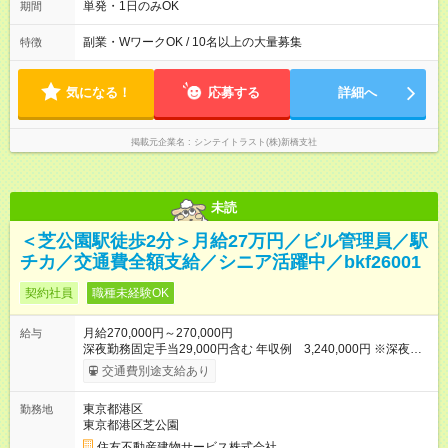
■17：30～22：30 ■17：00～23：00 など！ ※勤務時間に合わ
単発・1日のみOK
期間
せて法定の休憩時間あり
副業・WワークOK / 10名以上の大量募集
特徴
気になる！
応募する
詳細へ
掲載元企業名
シンテイトラスト(株)新橋支社
未読
＜芝公園駅徒歩2分＞月給27万円／ビル管理員／駅
チカ／交通費全額支給／シニア活躍中／bkf26001
契約社員
職種未経験OK
月給270,000円～270,000円
給与
深夜勤務固定手当29,000円含む 年収例 3,240,000円 ※深夜労
働の有無にかかわらず定額支給します。 超過分は別途支給いた
交通費別途支給あり
します。 【交通費】 通勤交通費全額支給（公共交通機関のみ）
※原則最安経路 【キャリア支援】 ・キャリアチェンジ応援制度
東京都港区
勤務地
・資格取得支援（提携予備校割引・受験費用等補助） ・eラーニ
東京都港区芝公園
ング講座の無料利用（約200コース）他 【試用期間】試用期間
あり 試用期間の長さ：3ヶ月 雇用形態、給与は本採用時と同じ
住友不動産建物サービス株式会社