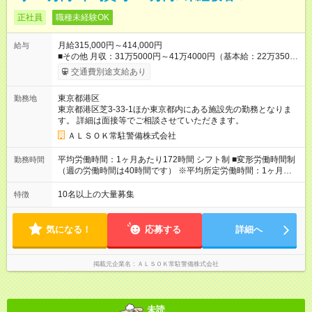
正社員
職種未経験OK
月給315,000円～414,000円
給与
■その他 月収：31万5000円～41万4000円（基本給：22万3500
円～29万3500円+時間外45時間含む＋各種手当） 昇給年1回、
交通費別途支給あり
賞与年2回（前年実績：103万円） 交通費全額支給、時間外手
当、深夜手当、資格手当、家族手当あり ■階級制度によるベース
東京都港区
勤務地
アップも叶えられます 毎年に全社員が定期昇給をしています。
東京都港区芝3-33-1ほか東京都内にある施設先の勤務となりま
さらに、当社には8段階の昇任試験があり、入社2年目から昇任
す。 詳細は面接等でご相談させていただきます。
試験に挑戦できます。 階級が1つ上がると最低1万円以上月給
UP。管理職になれば月3万円以上昇給できます。 頑張りがダイ
ＡＬＳＯＫ常駐警備株式会社
レクトに収入にも直結されます！ 【試用期間】試用期間あり 試
用期間の長さ：6ヶ月 雇用形態、給与は本採用時と同じです。
平均労働時間：1ヶ月あたり172時間 シフト制 ■変形労働時間制
勤務時間
（週の労働時間は40時間です） ※平均所定労働時間：1ヶ月あた
り172時間 【例】 日勤／9:00～18:00（休憩1h） 夜勤／18:00～
翌9:00（休憩3h） ★予定外の残業ほぼナシ 毎月の前月末に、残
10名以上の大量募集
特徴
業時間も含めてシフトが公開 事前にスケジュールを想定し、安
定した働き方が叶います 平均労働時間：1ヶ月あたり172時間 シ
フト制 ■変形労働時間制（週の労働時間は40時間です） ※平均
気になる！
応募する
詳細へ
所定労働時間：1ヶ月あたり172時間 【例】 日勤／9:00～
18:00（休憩1h） 夜勤／18:00～翌9:00（休憩3h） ★予定外の残
業ほぼナシ 毎月の前月末に、残業時間も含めてシフトが公開 事
掲載元企業名
ＡＬＳＯＫ常駐警備株式会社
前にスケジュールを想定し、安定した働き方が叶います
未読