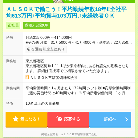
ＡＬＳＯＫで働こう！平均勤続年数18年‼全社平
均613万円♪平均賞与103万円♫未経験者ＯＫ
正社員
職種未経験OK
月給315,000円～414,000円
給与
■その他 月収：31万5000円～41万4000円（基本給：22万3500
円～29万3500円+時間外45時間含む＋各種手当） 昇給年1回、
交通費別途支給あり
賞与年2回（前年実績：103万円） 交通費全額支給、時間外手
当、深夜手当、資格手当、家族手当あり ■階級制度によるベース
東京都港区
勤務地
アップも叶えられます 毎年に全社員が定期昇給をしています。
東京都港区海岸1-11-1ほか東京都内にある施設先の勤務となり
さらに、当社には8段階の昇任試験があり、入社2年目から昇任
ます。 詳細は面接等でご相談させていただきます。
試験に挑戦できます。 階級が1つ上がると最低1万円以上月給
UP。管理職になれば月3万円以上昇給できます。 頑張りがダイ
ＡＬＳＯＫ常駐警備株式会社
レクトに収入にも直結されます！ 【試用期間】試用期間あり 試
用期間の長さ：6ヶ月 雇用形態、給与は本採用時と同じです。
平均労働時間：1ヶ月あたり172時間 シフト制 ■変形労働時間制
勤務時間
（週の労働時間は40時間です） ※平均所定労働時間：1ヶ月あた
り172時間 【例】 日勤／9:00～18:00（休憩1h） 夜勤／18:00～
翌9:00（休憩3h） ★予定外の残業ほぼナシ 毎月の前月末に、残
10名以上の大量募集
特徴
業時間も含めてシフトが公開 事前にスケジュールを想定し、安
定した働き方が叶います 平均労働時間：1ヶ月あたり172時間 シ
フト制 ■変形労働時間制（週の労働時間は40時間です） ※平均
気になる！
応募する
詳細へ
所定労働時間：1ヶ月あたり172時間 【例】 日勤／9:00～
18:00（休憩1h） 夜勤／18:00～翌9:00（休憩3h） ★予定外の残
業ほぼナシ 毎月の前月末に、残業時間も含めてシフトが公開 事
掲載元企業名
ＡＬＳＯＫ常駐警備株式会社
前にスケジュールを想定し、安定した働き方が叶います