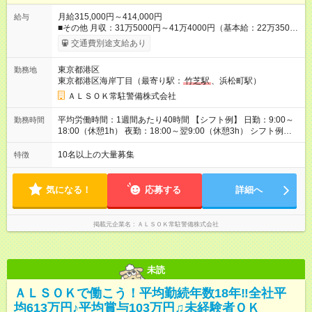
月給315,000円～414,000円
給与
■その他 月収：31万5000円～41万4000円（基本給：22万3500
円～29万3500円+時間外45時間含む＋各種手当） ※超過分は別
交通費別途支給あり
途1分単位で全額お支払いいたします。 昇給年1回、賞与年2回
（前年実績：103万円） 交通費全額支給、時間外手当、深夜手
東京都港区
勤務地
当、資格手当、家族手当あり ■階級制度によるベースアップも叶
東京都港区海岸丁目（最寄り駅：
竹芝駅
、浜松町駅）
えられます 毎年に全社員が定期昇給をしています。 さらに、当
社には8段階の昇任試験があり、入社2年目から昇任試験に挑戦
ＡＬＳＯＫ常駐警備株式会社
できます。 階級が1つ上がると最低1万円以上月給UP。管理職に
なれば月3万円以上昇給できます。 頑張りがダイレクトに収入に
平均労働時間：1週間あたり40時間 【シフト例】 日勤：9:00～
勤務時間
も直結されます！ 【試用期間】試用期間あり 試用期間の長さ：
18:00（休憩1h） 夜勤：18:00～翌9:00（休憩3h） シフト例：
6ヶ月 雇用形態、給与は本採用時と同じです。
日勤5日→公休2日／日勤2日→夜勤2日→明け休み→公休2日 ★
予定外の残業ほぼナシ ★毎月の前月末に、残業時間も含めてシ
10名以上の大量募集
特徴
フトが公開！ 事前にスケジュールを想定し、安定した働き方が
叶います 平均労働時間：1週間あたり40時間 【シフト例】 日
勤：9:00～18:00（休憩1h） 夜勤：18:00～翌9:00（休憩3h）
気になる！
応募する
詳細へ
シフト例：日勤5日→公休2日／日勤2日→夜勤2日→明け休み→
公休2日 ★予定外の残業ほぼナシ ★毎月の前月末に、残業時間も
含めてシフトが公開！ 事前にスケジュールを想定し、安定した
掲載元企業名
ＡＬＳＯＫ常駐警備株式会社
働き方が叶います
未読
ＡＬＳＯＫで働こう！平均勤続年数18年‼全社平
均613万円♪平均賞与103万円♫未経験者ＯＫ