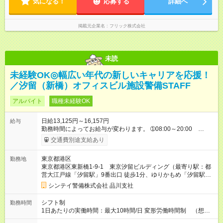
気になる！
応募する
詳細へ
掲載元企業名
フリック株式会社
未読
未経験OK◎幅広い年代の新しいキャリアを応援！
／汐留（新橋）オフィスビル施設警備STAFF
アルバイト
職種未経験OK
日給13,125円～16,157円
給与
勤務時間によってお給与が変わります。 ➀08:00～20:00
13,125円～ ➁20:00～08:00 14,688円～ ※他時間帯のお仕事も
交通費別途支給あり
ございます。 ※別途資格手当がございます。 例：自衛消防技
術認定 500円/日 防災センター要員 250円/日 上
東京都港区
勤務地
級救命講習修了 250円/日 など 【試用期間】試用期間あり 試
東京都港区東新橋1-9-1 東京汐留ビルディング（最寄り駅：都
用期間の長さ：2週間 雇用形態、給与は本採用時と同じです。
営大江戸線「汐留駅」9番出口 徒歩1分、ゆりかもめ「汐留駅」
東出口 徒歩1分、JR「新橋駅」汐留口 徒歩7分）
シンテイ警備株式会社 品川支社
シフト制
勤務時間
1日あたりの実働時間：最大10時間/日 変形労働時間制 （想定
労働時間 170時間/月） 【シフト例】 ➀08:00～20:00（休憩時