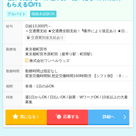
もらえる◎/T1
アルバイト
職種未経験OK
日給13,000円～
給与
＋交通費支給 ★交通費全額支給！ ┗案件により規定あり ★日払
いOK！（規定あり） ┗働いたその日に現金GET♪ お仕事後はコ
交通費別途支給あり
ンビニATMから 日払い分を引き落とせます！ 【試用期間】試
用期間なし
東京都町田市
勤務地
東京都町田市原町田（最寄り駅：町田駅）
株式会社ワンベルウッズ
勤務時間は指定なし
勤務時間
変形労働時間制 想定労働時間160時間/月 【シフト例】 ・8：00
～21：00
単発・1日のみOK
期間
週1日からOK / 日払いOK / 副業・WワークOK / 10名以上の大量
特徴
募集
気になる！
応募する
詳細へ