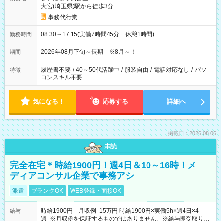
大宮(埼玉県)駅から徒歩3分
事務代行業
08:30～17:15(実働7時間45分 休憩1時間)
勤務時間
2026年08月下旬～長期 ※8月～！
期間
履歴書不要
/
40～50代活躍中
/
服装自由
/
電話対応なし
/
パソ
特徴
コンスキル不要
気になる！
応募する
詳細へ
掲載日：2026.08.06
未読
完全在宅＊時給1900円！週4日＆10～16時！メ
ディアコンサル企業で事務アシ
派遣
ブランクOK
WEB登録・面接OK
時給1900円 月収例 15万円 時給1900円×実働5h×週4日×4
給与
週 ※月収例を保証するものではありません。※給与即受取りサ