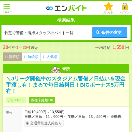
0
メニュー
気になる！
ログイン
検索結果
条件の変更
竹芝で警備・清掃スタッフのバイト一覧
20
1,550
件中
1
～
20
件表示
平均時給:
円
新着順
時給順
人気順
未読
＼Jリーグ開催中のスタジアム警備／日払い＆現金
手渡し有！まるで毎日給料日！BIGボーナス5万円
有！
アルバイト
職種未経験OK
日給10,400円～13,550円
給与
日勤／日給：11，600円～ 夜勤／日給：13，550円～ ※勤務数
が週2日以下の場合 日勤／日給：10，400円 夜勤／日給：12，
交通費別途支給あり
350円 ■交通費別途全額支給 ※規定あり ■支払方法：日払い └日
給のうち7，000円を現金先払い ※稼働分 ※週払い・月払いOK