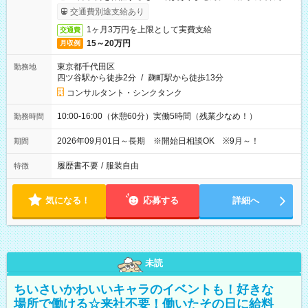
ービス利用可（利用条件有）
交通費別途支給あり
1ヶ月3万円を上限として実費支給
交通費
15～20万円
月収例
東京都千代田区
勤務地
四ツ谷駅から徒歩2分
/
麹町駅から徒歩13分
コンサルタント・シンクタンク
10:00-16:00（休憩60分）実働5時間（残業少なめ！）
勤務時間
2026年09月01日～長期 ※開始日相談OK ※9月～！
期間
履歴書不要
/
服装自由
特徴
気になる！
応募する
詳細へ
未読
ちいさいかわいいキャラのイベントも！好きな
場所で働ける☆来社不要！働いたその日に給料