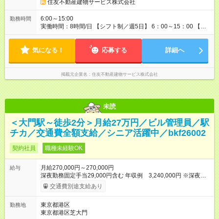
住友不動産建物サービス株式会社
6:00～15:00
勤務時間
実働時間：8時間/日 【シフト制／週5日】 6：00～15：00 【休
憩】 60分
気になる！
応募する
詳細へ
掲載元企業名
住友不動産建物サービス株式会社
未読
＜大門駅～徒歩2分＞月給27万円／ビル管理員／駅
チカ／交通費全額支給／シニア活躍中／bkf26002
契約社員
職種未経験OK
月給270,000円～270,000円
給与
深夜勤務固定手当29,000円含む 年収例 3,240,000円 ※深夜労
働の有無にかかわらず定額支給します。 超過分は別途支給いた
交通費別途支給あり
します。 【交通費】 通勤交通費全額支給（公共交通機関のみ）
※原則最安経路 【キャリア支援】 ・キャリアチェンジ応援制度
東京都港区
勤務地
・資格取得支援（提携予備校割引・受験費用等補助） ・eラーニ
東京都港区芝大門
ング講座の無料利用（約200コース）他 【試用期間】試用期間