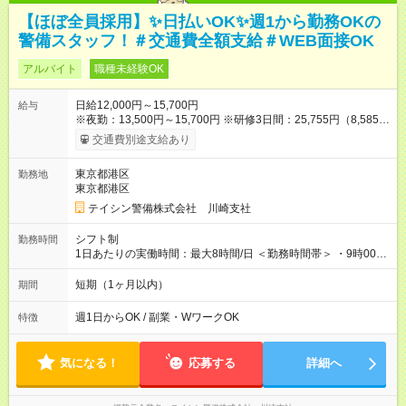
【ほぼ全員採用】✨日払いOK✨週1から勤務OKの
警備スタッフ！＃交通費全額支給＃WEB面接OK
アルバイト
職種未経験OK
日給12,000円～15,700円
給与
※夜勤：13,500円～15,700円 ※研修3日間：25,755円（8,585円
×3日間／計21時間） ✅早上がりでも日給全額保証◎ ✅寮完備！
交通費別途支給あり
即入居OK！ ✅週1日～勤務OK ✅週5日勤務×フルタイムも可能 ✅
資格手当（最大2200円／日）や残業代は別途全額支給 ※資格取
東京都港区
勤務地
得費用は会社が全額負担します。 ＜＜ ✨紹介報奨金キャンペー
東京都港区
ン✨ ＞＞ 紹介する側＆入社する側も嬉しい制度！ 条件に応じ
て、下記報奨金を支給♪ ■紹介者：最大10万円 ■入社者：最大5万
テイシン警備株式会社 川崎支社
円 ■入社者（即戦力）：最大7万円 【試用期間】試用期間あり 試
用期間の長さ：2ヶ月 雇用形態、給与は本採用時と同じです。
シフト制
勤務時間
1日あたりの実働時間：最大8時間/日 ＜勤務時間帯＞ ・9時00分
～18時00分 ・20時00分～05時00分 ◎週1日から勤務可能で、1
週間ごとの自己申告制シフトを採用。短期勤務や副業としての
短期（1ヶ月以内）
期間
働き方も可能です。 ◎「今週は週0日、来週は週4日」など、ラ
イフスタイルに合わせた働き方ができます。有給休暇も積極的
週1日からOK / 副業・WワークOK
特徴
に取得可能です！
気になる！
応募する
詳細へ