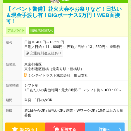
【イベント警備】花火大会やお祭りなど！日払い
＆現金手渡し有！BIGボーナス5万円！WEB面接
可！
アルバイト
職種未経験OK
日給10,400円～13,550円
給与
日勤／日給：11，600円～ 夜勤／日給：13，550円～ ※勤務数
が週2日以下の場合 日勤／日給：10，400円 夜勤／日給：12，
交通費別途支給あり
350円 ■交通費別途全額支給 ※規定あり ■支払方法：日払い └日
給のうち7，000円を現金先払い ※稼働分 ※週払い・月払いOK
東京都港区
勤務地
⇒希望をお聞かせください♪ ■各種資格手当あり ■残業手当あり ■
東京都港区新橋（最寄り駅：新橋駅）
日給保障あり └早く終わっても”全額”支給！ ・－・－・ ≪ 法定
研修 ≫ 研修時の給与： 日給10，000円×3日間（24時間） ＝研
シンテイトラスト株式会社 町田支社
修費として合計30，000円支給 ＋交通費全額支給 ※規定あり
【試用期間】試用期間なし
シフト制
勤務時間
1日あたりの実働時間：最大8時間/日 ＜シフト例＞ ■09：00～
18：00 ■20：00～翌5：00 など！ 上記時間内で、 実働8時
間・休憩1時間／日
単発・1日のみOK
期間
週1日からOK / 日払いOK / 副業・WワークOK / 10名以上の大量
特徴
募集
気になる！
応募する
詳細へ