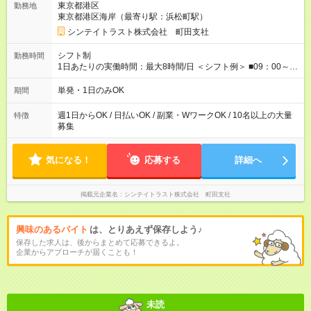
東京都港区
勤務地
⇒希望をお聞かせください♪ ■各種資格手当あり ■残業手当あり ■
東京都港区海岸（最寄り駅：浜松町駅）
日給保障あり └早く終わっても”全額”支給！ ・－・－・ ≪ 法定
研修 ≫ 研修時の給与： 日給10，000円×3日間（24時間） ＝研
シンテイトラスト株式会社 町田支社
修費として合計30，000円支給 ＋交通費全額支給 ※規定あり
【試用期間】試用期間なし
シフト制
勤務時間
1日あたりの実働時間：最大8時間/日 ＜シフト例＞ ■09：00～
18：00 ■20：00～翌5：00 など！ 上記時間内で、 実働8時
間・休憩1時間／日
単発・1日のみOK
期間
週1日からOK / 日払いOK / 副業・WワークOK / 10名以上の大量
特徴
募集
気になる！
応募する
詳細へ
掲載元企業名
シンテイトラスト株式会社 町田支社
興味のあるバイト
は、とりあえず保存しよう♪
保存した求人は、後からまとめて応募できるよ。
企業からアプローチが届くことも！
未読