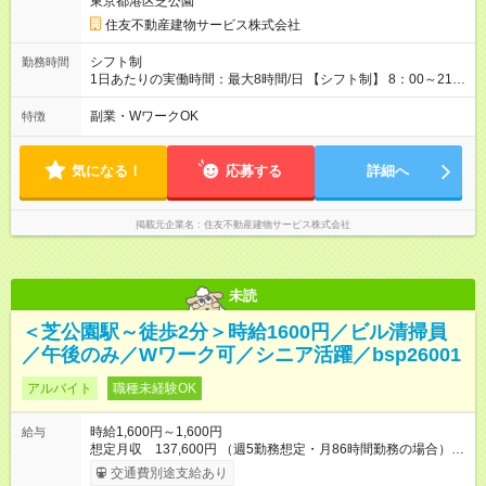
東京都港区芝公園
期間の長さ：3ヶ月 雇用形態、給与は本採用時と同じです。
住友不動産建物サービス株式会社
シフト制
勤務時間
1日あたりの実働時間：最大8時間/日 【シフト制】 8：00～21：
00の間でシフト制 ※近隣エリア（徒歩圏内）の複数のビルでご
勤務いただきます。 【休憩】 シフトによる
副業・WワークOK
特徴
気になる！
応募する
詳細へ
掲載元企業名
住友不動産建物サービス株式会社
未読
＜芝公園駅～徒歩2分＞時給1600円／ビル清掃員
／午後のみ／Wワーク可／シニア活躍／bsp26001
アルバイト
職種未経験OK
時給1,600円～1,600円
給与
想定月収 137,600円 （週5勤務想定・月86時間勤務の場合）
【交通費】 通勤交通費全額支給（公共交通機関のみ）※原則最
交通費別途支給あり
安経路 【キャリア支援】 ・キャリアチェンジ応援制度 ・資格取