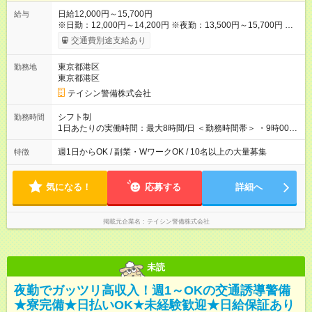
日給12,000円～15,700円
給与
※日勤：12,000円～14,200円 ※夜勤：13,500円～15,700円 ※研
修3日間：25,755円（8,585円×3日間） ✅早上がりでも日給全額
交通費別途支給あり
保証◎ ✅寮完備！即入居OK！ ✅週1日～勤務OK ✅週5日勤務×フ
ルタイムも可能 ✅資格手当（最大2200円／日）や残業代は別途
東京都港区
勤務地
全額支給 ※資格取得費用は会社が全額負担します。 ＜＜ ✨紹介
東京都港区
報奨金キャンペーン✨ ＞＞ 紹介する側＆入社する側も嬉しい制
度！ 条件に応じて、下記報奨金を支給♪ ■紹介者：最大10万円 ■
テイシン警備株式会社
入社者：最大5万円 ■入社者（即戦力）：最大7万円 【試用期
間】試用期間あり 試用期間の長さ：2ヶ月 雇用形態、給与は本
シフト制
勤務時間
採用時と同じです。
1日あたりの実働時間：最大8時間/日 ＜勤務時間帯＞ ・9時00分
～18時00分 ・20時00分～05時00分 ◎週1日から勤務可能で、1
週間ごと1ヶ月ごとの自己申告制シフトを採用。短期勤務や副業
週1日からOK / 副業・WワークOK / 10名以上の大量募集
特徴
としての働き方も可能です。 ◎「今週は週0日、来週は週4日」
など、ライフスタイルに合わせた働き方ができます。有給休暇
も積極的に取得可能です！
気になる！
応募する
詳細へ
掲載元企業名
テイシン警備株式会社
未読
夜勤でガッツリ高収入！週1～OKの交通誘導警備
★寮完備★日払いOK★未経験歓迎★日給保証あり