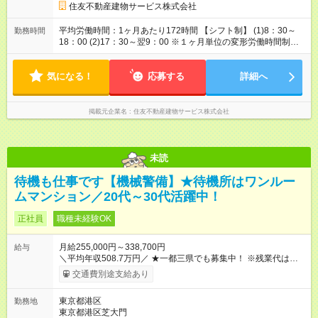
あり 試用期間の長さ：3ヶ月 雇用形態、給与は本採用時と同じ
住友不動産建物サービス株式会社
です。
平均労働時間：1ヶ月あたり172時間 【シフト制】 (1)8：30～
勤務時間
18：00 (2)17：30～翌9：00 ※１ヶ月単位の変形労働時間制
（月平均172時間） 【休憩】 (1)60分 (2)120分 平均労働時間：1
ヶ月あたり172時間 【シフト制】 (1)8：30～18：00 (2)17：30
気になる！
～翌9：00 ※１ヶ月単位の変形労働時間制（月平均172時間）
応募する
詳細へ
【休憩】 (1)60分 (2)120分
掲載元企業名
住友不動産建物サービス株式会社
未読
待機も仕事です【機械警備】★待機所はワンルー
ムマンション／20代～30代活躍中！
正社員
職種未経験OK
月給255,000円～338,700円
給与
＼平均年収508.7万円／ ★一都三県でも募集中！ ※残業代は
100％支給します。 ※勤務状況や年齢・経験・能力を考慮して決
交通費別途支給あり
定します。 ※上記とは別に年2回の賞与と各種手当を追加支給し
ます。 ※3ヶ月間の試用期間がありますが、その間の条件に変更
東京都港区
勤務地
はありません。 【試用期間】試用期間あり 試用期間の長さ：3
東京都港区芝大門
ヶ月 雇用形態、給与は本採用時と同じです。