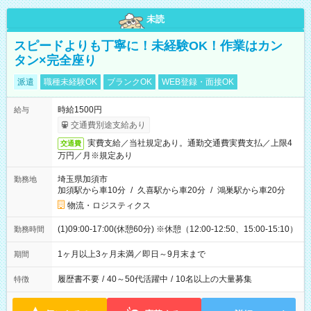
未読
スピードよりも丁寧に！未経験OK！作業はカン
タン×完全座り
派遣
職種未経験OK
ブランクOK
WEB登録・面接OK
時給1500円
給与
交通費別途支給あり
実費支給／当社規定あり。通勤交通費実費支払／上限4
交通費
万円／月※規定あり
埼玉県加須市
勤務地
加須駅から車10分
/
久喜駅から車20分
/
鴻巣駅から車20分
物流・ロジスティクス
(1)09:00-17:00(休憩60分) ※休憩（12:00-12:50、15:00-15:10）
勤務時間
1ヶ月以上3ヶ月未満／即日～9月末まで
期間
履歴書不要
/
40～50代活躍中
/
10名以上の大量募集
特徴