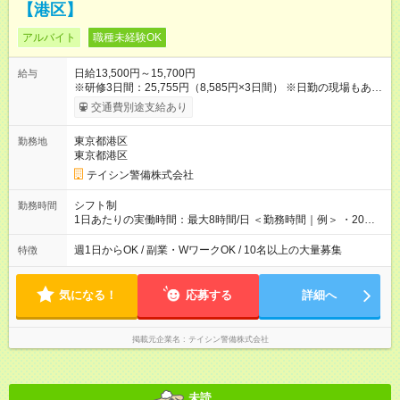
【港区】
アルバイト
職種未経験OK
日給13,500円～15,700円
給与
※研修3日間：25,755円（8,585円×3日間） ※日勤の現場もあり
ます！ ◎例えば20日勤務の場合、月収27万円（13500円×20
交通費別途支給あり
日）となります。 ＼＼日給全額保証あり／／ 現場によっては、
3～5時間で終わる場合も◎ 勤務が早く終わっても日給は全額保
東京都港区
勤務地
証します！ そのため、希望があれば1日2現場も可能です！ その
東京都港区
場合：日収2万5,500円(※)以上稼げます！ ※内訳：日勤12,000円
＋夜勤13,500円 ◎資格手当（最大2200円／日）や残業代は別途
テイシン警備株式会社
全額支給。 資格取得費用は会社が全額負担します。 【試用
期間】試用期間あり 試用期間の長さ：2ヶ月 雇用形態、給与は
シフト制
勤務時間
本採用時と同じです。
1日あたりの実働時間：最大8時間/日 ＜勤務時間｜例＞ ・20：
00～翌5：00 ・21：00～翌6：00 ◎週1日から勤務可能で、1週
間ごと1ヶ月ごとの自己申告制シフトを採用。短期勤務や副業と
週1日からOK / 副業・WワークOK / 10名以上の大量募集
特徴
しての働き方も可能です。 ◎「今週は週0日、来週は週4日」な
ど、ライフスタイルに合わせた働き方ができます。有給休暇も
積極的に取得可能です！
気になる！
応募する
詳細へ
掲載元企業名
テイシン警備株式会社
未読