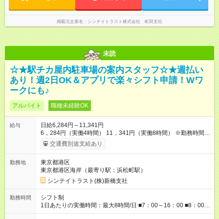
掲載元企業名
シンテイトラスト株式会社 町田支社
未読
☆★駅チカ屋内駐車場の案内スタッフ☆★週払い
あり！週2日OK＆アプリで楽々シフト申請！Wワ
ークにも♪
アルバイト
職種未経験OK
日給6,284円～11,341円
給与
6，284円（実働4時間） 11，341円（実働8時間） ※勤務時間に
よって変動あり ・－・－・ ◆交通費別途全額支給 ※規定あり ◆
交通費別途支給あり
支払方法：週払い・月払いOK ⇒ご希望をお聞かせください♪ ◆
各種資格手当あり ◆残業手当あり ◆扶養内勤務OK 【試用期間】
東京都港区
勤務地
試用期間なし
東京都港区海岸（最寄り駅：浜松町駅）
シンテイトラスト(株)新橋支社
シフト制
勤務時間
1日あたりの実働時間：最大8時間/日 ■7：00～16：00 ■8：00～
16：00 ■8：30～17：30 ■8：00～18：00 ■11：00～20：00