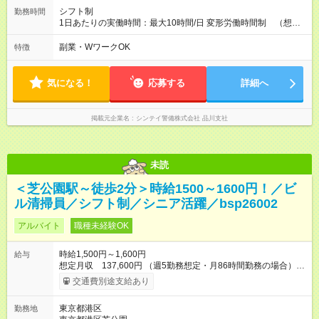
シフト制
勤務時間
1日あたりの実働時間：最大10時間/日 変形労働時間制 （想定
労働時間 170時間/月） 【シフト例】 ➀08:30～20:30（休憩時
間120分） ➁20:30～08:30（休憩時間120分）
副業・WワークOK
特徴
気になる！
応募する
詳細へ
掲載元企業名
シンテイ警備株式会社 品川支社
未読
＜芝公園駅～徒歩2分＞時給1500～1600円！／ビ
ル清掃員／シフト制／シニア活躍／bsp26002
アルバイト
職種未経験OK
時給1,500円～1,600円
給与
想定月収 137,600円 （週5勤務想定・月86時間勤務の場合）
【交通費】 通勤交通費全額支給（公共交通機関のみ）※原則最
交通費別途支給あり
安経路 【キャリア支援】 ・キャリアチェンジ応援制度 ・資格取
得支援（提携予備校割引・受験費用等補助） ・eラーニング講座
東京都港区
勤務地
の無料利用（約200コース）他 【試用期間】試用期間あり 試用