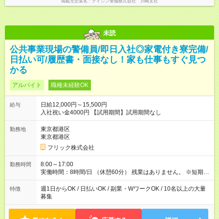
掲載元企業名
テイシン警備株式会社 川崎支社
未読
公共事業現場の警備員/即日入社◎家電付き寮完備/
日払い可/履歴書・面接なし！家も仕事もすぐ見つ
かる
アルバイト
職種未経験OK
日給12,000円～15,500円
給与
入社祝い金4000円 【試用期間】試用期間なし
東京都港区
勤務地
東京都港区
フリック株式会社
8:00～17:00
勤務時間
実働時間：8時間/日 （休憩60分） 残業はありません。 ※短期の
募集は行っておりません。予めご了承くださいませ。
週1日からOK / 日払いOK / 副業・WワークOK / 10名以上の大量
特徴
募集