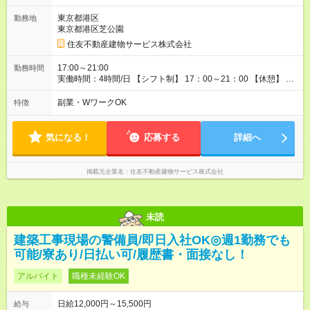
得支援（提携予備校割引・受験費用等補助） ・eラーニング講座
東京都港区
勤務地
の無料利用（約200コース）他 【試用期間】試用期間あり 試用
東京都港区芝公園
期間の長さ：3ヶ月 雇用形態、給与は本採用時と同じです。
住友不動産建物サービス株式会社
17:00～21:00
勤務時間
実働時間：4時間/日 【シフト制】 17：00～21：00 【休憩】 な
し
副業・WワークOK
特徴
気になる！
応募する
詳細へ
掲載元企業名
住友不動産建物サービス株式会社
未読
建築工事現場の警備員/即日入社OK◎週1勤務でも
可能/寮あり/日払い可/履歴書・面接なし！
アルバイト
職種未経験OK
日給12,000円～15,500円
給与