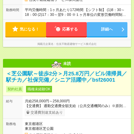
です。
平均労働時間：1ヶ月あたり172時間 【シフト制】 (1)8：30～
勤務時間
18：00 (2)17：30～翌9：00 ※１ヶ月単位の変形労働時間制
（月平均172時間） 【休憩】 (1)60分 (2)120分 平均労働時間：1
ヶ月あたり172時間 【シフト制】 (1)8：30～18：00 (2)17：30
気になる！
～翌9：00 ※１ヶ月単位の変形労働時間制（月平均172時間）
応募する
詳細へ
【休憩】 (1)60分 (2)120分
掲載元企業名
住友不動産建物サービス株式会社
未読
＜芝公園駅～徒歩2分＞月25.8万円／ビル清掃員／
駅チカ／社保完備／シニア活躍中／bsf26001
契約社員
職種未経験OK
月給258,000円～258,000円
給与
【交通費】 通勤交通費全額支給（公共交通機関のみ）※原則最
安経路 【キャリア支援】 ・キャリアチェンジ応援制度 ・資格取
交通費別途支給あり
得支援（提携予備校割引・受験費用等補助） ・eラーニング講座
の無料利用（約200コース）他 【試用期間】試用期間あり 試用
東京都港区
勤務地
期間の長さ：3ヶ月 雇用形態、給与は本採用時と同じです。
東京都港区芝公園