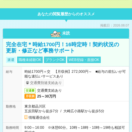
あなたの閲覧履歴からのオススメ
掲載日：2026.08.07
未読
完全在宅＊時給1700円！16時定時！契約状況の
更新・修正など事務サポート
派遣
職種未経験OK
ブランクOK
WEB登録・面接OK
時給1700円＋交 【月収例】272,000円～ ■給与の前払いが可
給与
能な速払いサービスあり
交通費別途支給あり
交通費支給あり
交通費
25～30万円
月収例
東京都品川区
勤務地
五反田駅から徒歩7分
/
大崎広小路駅から徒歩5分
情報通信会社
9:00～16:00 ※休憩60分。10時～18時・10時～19時も相談可
勤務時間