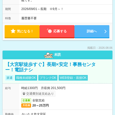
能です。
2026/09/01～長期 ※9月～！
期間
履歴書不要
特徴
気になる！
応募する
詳細へ
掲載日：2026.08.06
未読
【大宮駅徒歩すぐ】長期×安定！事務センタ
ー！電話ナシ
派遣
職種未経験OK
ブランクOK
WEB登録・面接OK
時給1300円 月収例 201,500円
給与
交通費別途支給あり
全額支給
交通費
20～25万円
月収例
さいたま市大宮区
勤務地