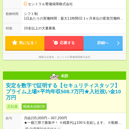
セントラル警備保障株式会社
シフト制
勤務時間
1日あたりの実働時間：最大11時間/日 1ヶ月単位の変形労働時間
制（月平均実働172時間） ＜2交代制勤務＞ ◎日勤／09：00～
20：00（休憩2時間） ◎夜勤／20：00～翌09：00（休憩1時
10名以上の大量募集
特徴
間） ＜24時間勤務＞ ◎09：00～翌09：00（休憩8時間）
気になる！
応募する
詳細へ
掲載元企業名
セントラル警備保障株式会社
未読
安定を数字で証明する【セキュリティスタッフ】
プライム上場×平均年収508.7万円★入社祝い金10
万円
正社員
職種未経験OK
月給235,000円～307,200円
給与
★一都三県で募集中！ ※残業代は100％支給します。 ※勤務状況
や年齢・経験・能力を考慮して決定します。 ※上記とは別に年2