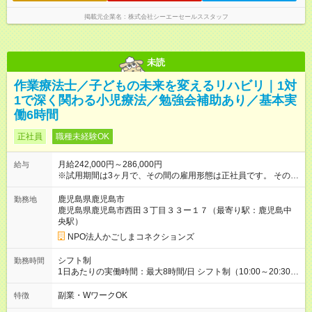
掲載元企業名
株式会社シーエーセールススタッフ
未読
作業療法士／子どもの未来を変えるリハビリ｜1対
1で深く関わる小児療法／勉強会補助あり／基本実
働6時間
正社員
職種未経験OK
月給242,000円～286,000円
給与
※試用期間は3ヶ月で、その間の雇用形態は正社員です。 そのほ
かの条件に変更はありません。 【試用期間】試用期間あり 試用
期間の長さ：3ヶ月 雇用形態、給与は本採用時と同じです。
鹿児島県鹿児島市
勤務地
鹿児島県鹿児島市西田３丁目３３ー１７（最寄り駅：鹿児島中
央駅）
NPO法人かごしまコネクションズ
シフト制
勤務時間
1日あたりの実働時間：最大8時間/日 シフト制（10:00～20:30の
間で実働6時間～最大8時間） ※残業時間は原則なし！ ＜シフト
例＞ 13:00～19:00（実働6時間） 14:00～20:00（実働6時間）
副業・WワークOK
特徴
※学校訪問や土曜日は10:00～20:30の間で実働8時間となる場合