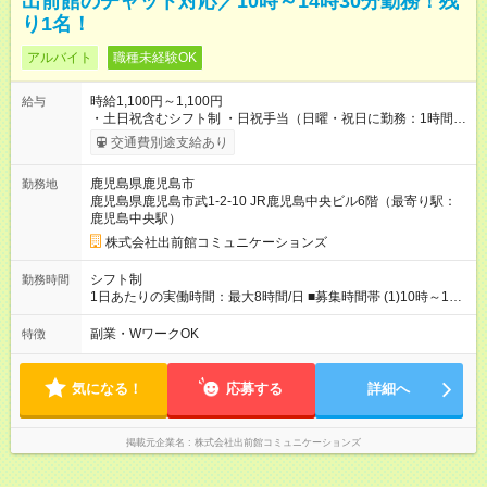
出前館のチャット対応／10時～14時30分勤務！残
り1名！
アルバイト
職種未経験OK
時給1,100円～1,100円
給与
・土日祝含むシフト制 ・日祝手当（日曜・祝日に勤務：1時間毎
に100円 ※支給条件有） ・深夜手当（22時以降に勤務：1時間毎
交通費別途支給あり
に200円 ＋ 22時以降の深夜手当：25％） 【試用期間】試用期間
あり 試用期間の長さ：4週間 雇用形態、給与は本採用時と同じ
鹿児島県鹿児島市
勤務地
です。 ※試用期間中も給与・待遇に変更はありません。 最初か
鹿児島県鹿児島市武1-2-10 JR鹿児島中央ビル6階（最寄り駅：
ら時給1,100円でスタートできます！
鹿児島中央駅）
株式会社出前館コミュニケーションズ
シフト制
勤務時間
1日あたりの実働時間：最大8時間/日 ■募集時間帯 (1)10時～14
時30分／週3勤務～ 上記時間帯で、以下条件で勤務可能な方 ・
土日どちらか勤務可能な方 ・年末年始や大型連休勤務可能な方
副業・WワークOK
特徴
・半年以上の勤務可能な方
気になる！
応募する
詳細へ
掲載元企業名
株式会社出前館コミュニケーションズ