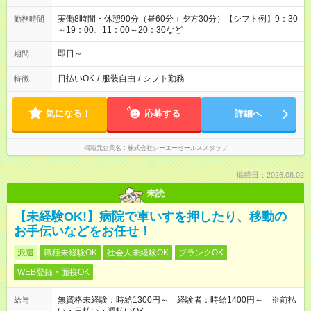
実働8時間・休憩90分（昼60分＋夕方30分）【シフト例】9：30
勤務時間
～19：00、11：00～20：30など
即日～
期間
日払いOK
/
服装自由
/
シフト勤務
特徴
気になる！
応募する
詳細へ
掲載元企業名
株式会社シーエーセールススタッフ
掲載日：2026.08.02
未読
【未経験OK!】病院で車いすを押したり、移動の
お手伝いなどをお任せ！
派遣
職種未経験OK
社会人未経験OK
ブランクOK
WEB登録・面接OK
無資格未経験：時給1300円～ 経験者：時給1400円～ ※前払
給与