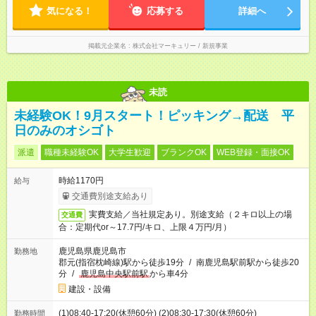
気になる！
応募する
詳細へ
掲載元企業名
株式会社マーキュリー / 新規事業
未読
未経験OK！9月スタート！ピッキング→配送 平
日のみのオシゴト
派遣
職種未経験OK
大学生歓迎
ブランクOK
WEB登録・面接OK
時給1170円
給与
交通費別途支給あり
実費支給／当社規定あり。別途支給（２キロ以上の場
交通費
合：定期代or～17.7円/キロ、上限４万円/月）
鹿児島県鹿児島市
勤務地
郡元(指宿枕崎線)駅から徒歩19分
/
南鹿児島駅前駅から徒歩20
分
/
鹿児島中央駅前駅
から車4分
建設・設備
(1)08:40-17:20(休憩60分) (2)08:30-17:30(休憩60分)
勤務時間