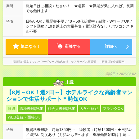
18：00 11：00～20：00 など ※Wワークの場合、他のお仕事と
合わせ週40時間超の就業はご案内できません ※法令に基づき、
開始日はご相談ください！ ★急募 ★職場が気に入れば、長期
期間
週20時間以上勤務は社会保険への加入対象となります ※労働者
でも働けます！
派遣法（日雇い派遣の原則禁止）により、短時間・短期間の就
業はご案内が難しい場合があります
日払いOK
/
履歴書不要
/
40～50代活躍中
/
副業・WワークOK
/
特徴
シフト勤務
/
10名以上の大量募集
/
電話対応なし
/
パソコンスキ
ル不要
気になる！
応募する
詳細へ
掲載元企業名
マンパワーグループ株式会社 ケアサービス事業部 （医療福祉介護関連）
掲載日：2026.08.02
未読
【8月～OK！週2日～】ホテルライクな高齢者マン
ションで生活サポート＊時短OK
派遣
職種未経験OK
社会人未経験OK
大学生歓迎
ブランクOK
WEB登録・面接OK
無資格未経験：時給1350円～ 経験者：時給1400円～★日払い
給与
／週払い制度あり（月払いも選べます）※稼働開始時は手続き完