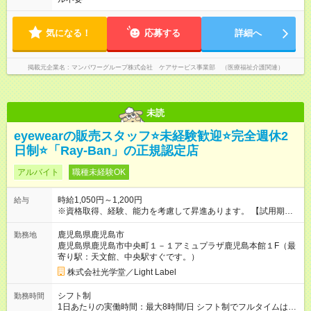
気になる！
応募する
詳細へ
掲載元企業名
マンパワーグループ株式会社 ケアサービス事業部 （医療福祉介護関連）
未読
eyewearの販売スタッフ⭐️未経験歓迎⭐️完全週休2
日制⭐️「Ray-Ban」の正規認定店
アルバイト
職種未経験OK
時給1,050円～1,200円
給与
※資格取得、経験、能力を考慮して昇進あります。 【試用期
間】試用期間なし
鹿児島県鹿児島市
勤務地
鹿児島県鹿児島市中央町１－１アミュプラザ鹿児島本館１F（最
寄り駅：天文館、中央駅すぐです。）
株式会社光学堂／Light Label
シフト制
勤務時間
1日あたりの実働時間：最大8時間/日 シフト制でフルタイムは、