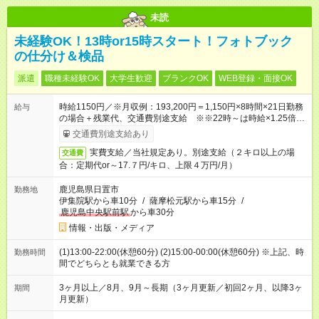
未読
未経験OK！13時or15時スタート！フォトブック
の仕分け＆検品
派遣
職種未経験OK
大学生歓迎
ブランクOK
WEB登録・面接OK
時給1150円／※月収例：193,200円＝1,150円×8時間×21日勤務
給与
の場合＋残業代、交通費別途支給 ※※22時～は時給×1.25倍
（深夜手当）に。
交通費別途支給あり
実費支給／当社規定あり。別途支給（２キロ以上の場
交通費
合：定期代or～17.７円/キロ、上限４万円/月）
鹿児島県日置市
勤務地
伊集院駅から車10分
/
薩摩松元駅から車15分
/
鹿児島中央駅前駅
から車30分
情報・出版・メディア
(1)13:00-22:00(休憩60分) (2)15:00-00:00(休憩60分) ※上記、時
勤務時間
間でどちらとも就業できる方
3ヶ月以上／8月、9月～長期（3ヶ月更新／初回2ヶ月、以降3ヶ
期間
月更新）