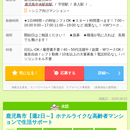
鹿児島中央駅前駅
/
宇宿駅
/
喜入駅
/
…
＜シニア向けマンション＞
★1日4時間～の時短シフトOK ★スタート時間選べます！ 7:00～
勤務時間
16:00 9:00～17:00 11:00～19:00 など 残業なし！ ※Wワークの
場合、他のお仕事と合わせ週40時間超の就業はご案内できませ
ん ※法令に基づき、週20時間以上勤務は社会保険への加入対象
開始日はご相談ください！ ★急募 ★職場が気に入れば、長期
期間
となります ※労働者派遣法（日雇い派遣の原則禁止）により、
でも働けます！
短時間・短期間の就業はご案内が難しい場合があります
日払いOK
/
履歴書不要
/
40～50代活躍中
/
副業・WワークOK
/
特徴
服装自由
/
シフト勤務
/
10名以上の大量募集
/
電話対応なし
/
パ
ソコンスキル不要
気になる！
応募する
詳細へ
掲載元企業名
マンパワーグループ株式会社 ケアサービス事業部 （医療福祉介護関連）
掲載日：2026.08.03
未読
鹿児島市【週2日～】ホテルライクな高齢者マンシ
ョンで生活サポート