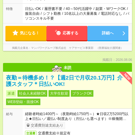
短時間・短期間の就業はご案内が難しい場合があります
日払いOK
/
履歴書不要
/
40～50代活躍中
/
副業・WワークOK
/
特徴
服装自由
/
シフト勤務
/
10名以上の大量募集
/
電話対応なし
/
パ
ソコンスキル不要
気になる！
応募する
詳細へ
掲載元企業名
マンパワーグループ株式会社 ケアサービス事業部 （医療福祉介護関連）
掲載日：2026.08.06
未読
NEW
夜勤＝待機多め！？【週2日で月収20.1万円】介
護スタッフ＊日払いOK!
派遣
社会人未経験OK
大学生歓迎
ブランクOK
WEB登録・面接OK
経験者時給1400円～（夜勤時給1750円～）★日収2万5200円以
給与
上★日払い／週払い制度あり（月払いも選べます）※稼働開始時
は手続き完了次第のお支払いとなります。
交通費別途支給あり
交通費支給※規定有
交通費