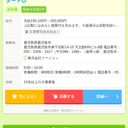
タート◎
正社員
職種未経験OK
月給195,100円～355,000円
給与
上記額にはみなし残業代を含みます。※超過分は全額支給いたし
ます。 みなし残業代 19,600円／月 みなし残業時間 15時間／月
交通費別途支給あり
※超過分は全額支給します。 ※その他待遇の変更はございませ
ん。 ※2-2.年齢制限あり:35歳以下(長期勤続によるキャリア形成
鹿児島県鹿児島市
勤務地
のため) ※交通費は別途支給いたします。（最大20,000円／月）
鹿児島県鹿児島市東千石町14-10 天文館NNビル3階 電話番号：
【試用期間】試用期間あり 試用期間の長さ：3ヶ月 ※ 雇用形態
050－5306－3317（平日9時～18時）（最寄り駅：鹿児島市電
と給与に、本採用時と異なる部分があります。 雇用形態：本採
第１期線 天文館通駅）
用時と同じです。 給与：月給 187,000円以上 上記額にはみなし
株式会社リージョン
残業代を含みます。※超過分は全額支給いたします。 みなし残
業代 11,500円／月 みなし残業時間 8時間／月
9:00～18:00
勤務時間
実働時間：8時間/日 実働8時間・1時間休憩あり 電話番号：050-
5306-3317（平日9時～18時）
10名以上の大量募集
特徴
気になる！
応募する
詳細へ
掲載元企業名
株式会社リージョン