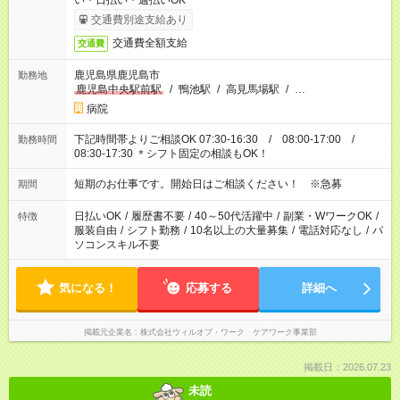
い・日払い・週払いOK
交通費別途支給あり
交通費全額支給
交通費
鹿児島県鹿児島市
勤務地
鹿児島中央駅前駅
/
鴨池駅
/
高見馬場駅
/
…
病院
下記時間帯よりご相談OK 07:30-16:30 / 08:00-17:00 /
勤務時間
08:30-17:30 ＊シフト固定の相談もOK！
短期のお仕事です。開始日はご相談ください！ ※急募
期間
日払いOK
/
履歴書不要
/
40～50代活躍中
/
副業・WワークOK
/
特徴
服装自由
/
シフト勤務
/
10名以上の大量募集
/
電話対応なし
/
パ
ソコンスキル不要
気になる！
応募する
詳細へ
掲載元企業名
株式会社ウィルオブ・ワーク ケアワーク事業部
掲載日：2026.07.23
未読