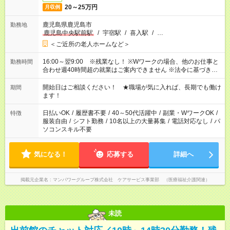
20～25万円
月収例
鹿児島県鹿児島市
勤務地
鹿児島中央駅前駅
/
宇宿駅
/
喜入駅
/
…
＜ご近所の老人ホームなど＞
16:00～翌9:00 ※残業なし！ ※Wワークの場合、他のお仕事と
勤務時間
合わせ週40時間超の就業はご案内できません ※法令に基づき、
週20時間以上勤務は社会保険への加入対象となります ※労働者
派遣法（日雇い派遣の原則禁止）により、短時間・短期間の就
開始日はご相談ください！ ★職場が気に入れば、長期でも働け
期間
業はご案内が難しい場合があります
ます！
日払いOK
/
履歴書不要
/
40～50代活躍中
/
副業・WワークOK
/
特徴
服装自由
/
シフト勤務
/
10名以上の大量募集
/
電話対応なし
/
パ
ソコンスキル不要
気になる！
応募する
詳細へ
掲載元企業名
マンパワーグループ株式会社 ケアサービス事業部 （医療福祉介護関連）
未読