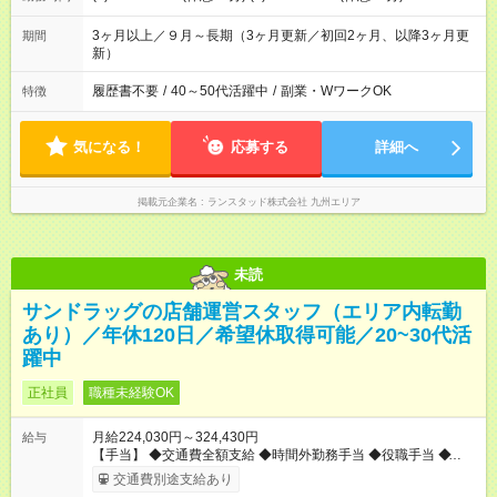
3ヶ月以上／９月～長期（3ヶ月更新／初回2ヶ月、以降3ヶ月更
期間
新）
履歴書不要
/
40～50代活躍中
/
副業・WワークOK
特徴
気になる！
応募する
詳細へ
掲載元企業名
ランスタッド株式会社 九州エリア
未読
サンドラッグの店舗運営スタッフ（エリア内転勤
あり）／年休120日／希望休取得可能／20~30代活
躍中
正社員
職種未経験OK
月給224,030円～324,430円
給与
【手当】 ◆交通費全額支給 ◆時間外勤務手当 ◆役職手当 ◆育児
手当 ◆登録販売者資格手当（月5000円～25000円） ・昇給年1
交通費別途支給あり
回（4月） ・賞与年2回（7月・12月） 【試用期間】試用期間あ