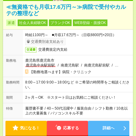
≪無資格でも月収17.6万円～≫病院で受付やカル
テの整理など
派遣
社会人未経験OK
ブランクOK
WEB登録・面接OK
時給1100円～ ■月収17.6万円～（日収8800円×20日）
給与
交通費別途支給あり
交通費規定内支給
交通費
鹿児島県鹿児島市
勤務地
鹿児島中央駅前駅
/
南鹿児島駅
/
南鹿児島駅前駅
/
…
【勤務地選べます】病院・クリニック
8:00～17:00 9:00～18:00など ※ご希望の時間帯をご相談くださ
勤務時間
い。
2ヶ月～OK ※スタート日はお気軽にご相談ください！
期間
履歴書不要
/
40～50代活躍中
/
服装自由
/
シフト勤務
/
10名以
特徴
上の大量募集
/
パソコンスキル不要
気になる！
応募する
詳細へ