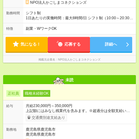
NPO法人かごしまコネクションズ
シフト制
勤務時間
1日あたりの実働時間：最大8時間/日 シフト制（10:00～20:30の
間で実働6時間～最大8時間） ※残業時間は原則なし！ ＜シフト
例＞ 13:00～19:00（実働6時間） 14:00～20:00（実働6時間）
副業・WワークOK
特徴
※学校訪問や土曜日は10:00～20:30の間で実働8時間となる場合
があります。 ※午前中の10:00～13:00は在宅可能です。
気になる！
応募する
詳細へ
掲載元企業名
NPO法人かごしまコネクションズ
未読
正社員
職種未経験OK
月給230,000円～350,000円
給与
上記額にはみなし残業代を含みます。※超過分は全額支給いたし
ます。 みなし残業代 15,583円／月 みなし残業時間 10時間／月
交通費別途支給あり
〈資格手当〉 カテゴリー別SIS検定 カテゴリー別に分かれた検
定制度に合格すると、資格手当を支給します。 ※資格手当4，
鹿児島県鹿児島市
勤務地
000円～8，000円/月 ※手当合計30，000円/月 ※最大年2回まで
鹿児島県鹿児島市
受験可能(受験資格を満たす必要あり) 【試用期間】試用期間あり