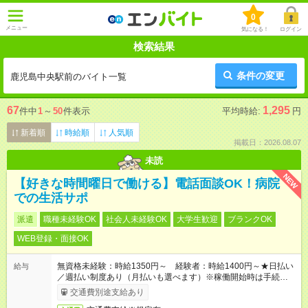
0
メニュー
気になる！
ログイン
検索結果
条件の変更
鹿児島中央駅前のバイト一覧
67
1,295
件中
1
～
50
件表示
平均時給:
円
新着順
時給順
人気順
掲載日：2026.08.07
未読
NEW
【好きな時間曜日で働ける】電話面談OK！病院
での生活サポ
派遣
職種未経験OK
社会人未経験OK
大学生歓迎
ブランクOK
WEB登録・面接OK
無資格未経験：時給1350円～ 経験者：時給1400円～★日払い
給与
／週払い制度あり（月払いも選べます）※稼働開始時は手続き完
了次第のお支払いとなります。
交通費別途支給あり