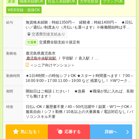
派遣
職種未経験OK
社会人未経験OK
大学生歓迎
ブランクOK
WEB登録・面接OK
無資格未経験：時給1350円～ 経験者：時給1400円～ ★日払
給与
い／週払い制度あり（月払いも選べます）※稼働開始時は手続き
完了次第のお支払いとなります。
交通費別途支給あり
交通費全額支給※規定有
交通費
鹿児島県鹿児島市
勤務地
鹿児島中央駅前駅
/
宇宿駅
/
喜入駅
/
…
＜シニア向けマンション＞
★1日4時間～の時短シフトOK ★スタート時間選べます！ 7:00～
勤務時間
16:00 9:00～17:00 11:00～19:00 など 残業なし！ ※Wワークの
場合、他のお仕事と合わせ週40時間超の就業はご案内できませ
ん ※法令に基づき、週20時間以上勤務は社会保険への加入対象
開始日はご相談ください！ ★急募 ★職場が気に入れば、長期
期間
となります ※労働者派遣法（日雇い派遣の原則禁止）により、
でも働けます！
短時間・短期間の就業はご案内が難しい場合があります
日払いOK
/
履歴書不要
/
40～50代活躍中
/
副業・WワークOK
/
特徴
服装自由
/
シフト勤務
/
10名以上の大量募集
/
電話対応なし
/
パ
ソコンスキル不要
気になる！
応募する
詳細へ