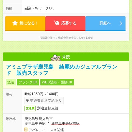
1. 9:30 から19:00 まで 1.5時間休憩 2. 11:00 から20: 00 まで
１時間休憩 となりますが、４、５時間だけの入るなど忙しい時
副業・WワークOK
特徴
間のみでもOK！
気になる！
応募する
詳細へ
掲載元企業名
株式会社光学堂／Light Label
未読
アミュプラザ鹿児島 綺麗めカジュアルブラン
ド 販売スタッフ
派遣
ブランクOK
WEB登録・面接OK
時給1350円～1400円
給与
交通費別途支給あり
別途全額支給
交通費
鹿児島県鹿児島市
勤務地
鹿児島中央駅
/
鹿児島中央駅前駅
アパレル・コスメ関連