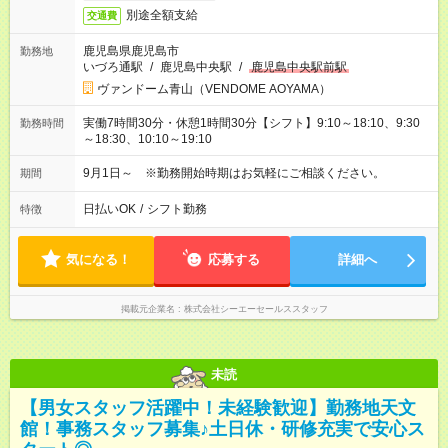
別途全額支給
交通費
鹿児島県鹿児島市
勤務地
いづろ通駅
/
鹿児島中央駅
/
鹿児島中央駅前駅
ヴァンドーム青山（VENDOME AOYAMA）
実働7時間30分・休憩1時間30分【シフト】9:10～18:10、9:30
勤務時間
～18:30、10:10～19:10
9月1日～ ※勤務開始時期はお気軽にご相談ください。
期間
日払いOK
/
シフト勤務
特徴
気になる！
応募する
詳細へ
掲載元企業名
株式会社シーエーセールススタッフ
未読
【男女スタッフ活躍中！未経験歓迎】勤務地天文
館！事務スタッフ募集♪土日休・研修充実で安心ス