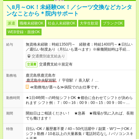
＼8月～OK！未経験OK！／シーツ交換などカンタ
ンなことから＊院内サポート
派遣
職種未経験OK
社会人未経験OK
大学生歓迎
ブランクOK
WEB登録・面接OK
無資格未経験：時給1350円～ 経験者：時給1400円～★日払い
給与
／週払い制度あり（月払いも選べます）※稼働開始時は手続き完
了次第のお支払いとなります。
交通費別途支給あり
交通費支給※規定有
交通費
鹿児島県鹿児島市
勤務地
鹿児島中央駅前駅
/
宇宿駅
/
喜入駅
/
…
≪勤務地が選べる≫病院でのお仕事です。
★1日4時間～の時短シフトOK ★都合に合わせてシフトが決めら
勤務時間
れます シフト例： 7：00～16：00 9：00～15：00 9：00～
18：00 11：00～20：00 など ※Wワークの場合、他のお仕事と
合わせ週40時間超の就業はご案内できません ※法令に基づき、
開始日はご相談ください！ ★急募 ★職場が気に入れば、長期
期間
週20時間以上勤務は社会保険への加入対象となります ※労働者
でも働けます！
派遣法（日雇い派遣の原則禁止）により、短時間・短期間の就
業はご案内が難しい場合があります
日払いOK
/
履歴書不要
/
40～50代活躍中
/
副業・WワークOK
/
特徴
シフト勤務
/
10名以上の大量募集
/
電話対応なし
/
パソコンスキ
ル不要