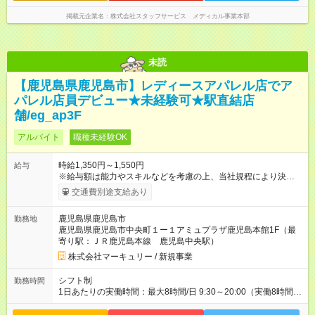
掲載元企業名
株式会社スタッフサービス メディカル事業本部
未読
【鹿児島県鹿児島市】レディースアパレル店でア
パレル店員デビュー★未経験可★駅直結店
舗/eg_ap3F
アルバイト
職種未経験OK
時給1,350円～1,550円
給与
※給与額は能力やスキルなどを考慮の上、当社規程により決定し
ます。 ■月給例 時給1，400円×実働8時間×月22日勤務＝246，
交通費別途支給あり
400円 【試用期間】試用期間あり 試用期間の長さ：3ヶ月 雇用
形態、給与は本採用時と同じです。
鹿児島県鹿児島市
勤務地
鹿児島県鹿児島市中央町１ー１アミュプラザ鹿児島本館1F（最
寄り駅：ＪＲ鹿児島本線 鹿児島中央駅）
株式会社マーキュリー / 新規事業
シフト制
勤務時間
1日あたりの実働時間：最大8時間/日 9:30～20:00（実働8時間／
休憩1時間） ■シフト例 9：30～18：30 11：00～20：00 ■週5
日～OK ■残業ほぼなし