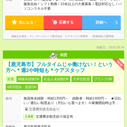
服装自由
/
シフト勤務
/
10名以上の大量募集
/
電話対応なし
/
パ
ソコンスキル不要
気になる！
応募する
詳細へ
掲載元企業名
マンパワーグループ株式会社 ケアサービス事業部 （医療福祉介護関連）
掲載日：2026.08.04
未読
NEW
【鹿児島市】フルタイムじゃ働けない！という
方へ＊週2や時短も＊ケアスタッフ
派遣
職種未経験OK
社会人未経験OK
大学生歓迎
ブランクOK
WEB登録・面接OK
無資格未経験：時給1350円～ 経験者：時給1400円～ ★日払
給与
い／週払い制度あり（月払いも選べます）※稼働開始時は手続き
完了次第のお支払いとなります。
交通費別途支給あり
交通費全額支給※規定有
交通費
鹿児島県鹿児島市
勤務地