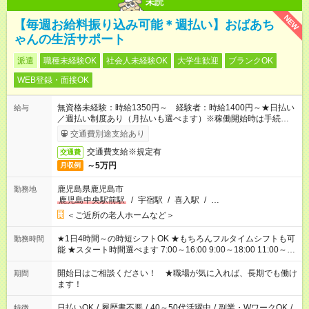
未読
NEW
【毎週お給料振り込み可能＊週払い】おばあち
ゃんの生活サポート
派遣
職種未経験OK
社会人未経験OK
大学生歓迎
ブランクOK
WEB登録・面接OK
無資格未経験：時給1350円～ 経験者：時給1400円～★日払い
給与
／週払い制度あり（月払いも選べます）※稼働開始時は手続き完
了次第のお支払いとなります。
交通費別途支給あり
交通費支給※規定有
交通費
～5万円
月収例
鹿児島県鹿児島市
勤務地
鹿児島中央駅前駅
/
宇宿駅
/
喜入駅
/
…
＜ご近所の老人ホームなど＞
★1日4時間～の時短シフトOK ★もちろんフルタイムシフトも可
勤務時間
能 ★スタート時間選べます 7:00～16:00 9:00～18:00 11:00～
20:00 など 残業なし！ ※Wワークの場合、他のお仕事と合わせ
週40時間超の就業はご案内できません ※法令に基づき、週20時
開始日はご相談ください！ ★職場が気に入れば、長期でも働け
期間
間以上勤務は社会保険への加入対象となります ※労働者派遣法
ます！
（日雇い派遣の原則禁止）により、短時間・短期間の就業はご
案内が難しい場合があります
日払いOK
/
履歴書不要
/
40～50代活躍中
/
副業・WワークOK
/
特徴