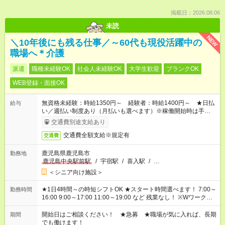
掲載日：2026.08.06
未読
NEW
＼10年後にも残る仕事／～60代も現役活躍中の
職場へ＊介護
派遣
職種未経験OK
社会人未経験OK
大学生歓迎
ブランクOK
WEB登録・面接OK
無資格未経験：時給1350円～ 経験者：時給1400円～ ★日払
給与
い／週払い制度あり（月払いも選べます）※稼働開始時は手続き
完了次第のお支払いとなります。
交通費別途支給あり
交通費全額支給※規定有
交通費
鹿児島県鹿児島市
勤務地
鹿児島中央駅前駅
/
宇宿駅
/
喜入駅
/
…
＜シニア向け施設＞
★1日4時間～の時短シフトOK ★スタート時間選べます！ 7:00～
勤務時間
16:00 9:00～17:00 11:00～19:00 など 残業なし！ ※Wワークの
場合、他のお仕事と合わせ週40時間超の就業はご案内できませ
ん ※法令に基づき、週20時間以上勤務は社会保険への加入対象
開始日はご相談ください！ ★急募 ★職場が気に入れば、長期
期間
となります ※労働者派遣法（日雇い派遣の原則禁止）により、
でも働けます！