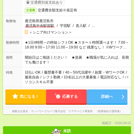
了次第のお支払いとなります。
交通費別途支給あり
交通費全額支給※規定有
交通費
鹿児島県鹿児島市
勤務地
鹿児島中央駅前駅
/
宇宿駅
/
喜入駅
/
…
＜シニア向けマンション＞
★1日4時間～の時短シフトOK ★スタート時間選べます！ 7:00～
勤務時間
16:00 9:00～17:00 11:00～19:00 など 残業なし！ ※Wワークの
場合、他のお仕事と合わせ週40時間超の就業はご案内できませ
ん ※法令に基づき、週20時間以上勤務は社会保険への加入対象
開始日はご相談ください！ ★急募 ★職場が気に入れば、長期
期間
となります ※労働者派遣法（日雇い派遣の原則禁止）により、
でも働けます！
短時間・短期間の就業はご案内が難しい場合があります
日払いOK
/
履歴書不要
/
40～50代活躍中
/
副業・WワークOK
/
特徴
服装自由
/
シフト勤務
/
10名以上の大量募集
/
電話対応なし
/
パ
ソコンスキル不要
気になる！
応募する
詳細へ
掲載元企業名
マンパワーグループ株式会社 ケアサービス事業部 （医療福祉介護関連）
掲載日：2026.08.02
未読