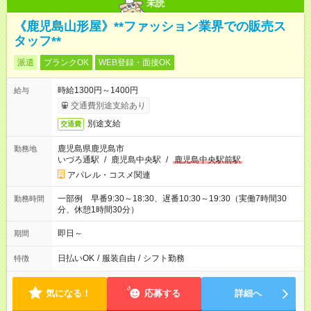
未読
《鹿児島山形屋》**ファッション業界での販売ス
タッフ**
派遣
ブランクOK
WEB登録・面接OK
時給1300円～1400円
給与
交通費別途支給あり
別途支給
交通費
鹿児島県鹿児島市
勤務地
いづろ通駅
/
鹿児島中央駅
/
鹿児島中央駅前駅
アパレル・コスメ関連
一部例 早番9:30～18:30、遅番10:30～19:30（実働7時間30
勤務時間
分、休憩1時間30分）
即日～
期間
日払いOK
/
服装自由
/
シフト勤務
特徴
気になる！
応募する
詳細へ