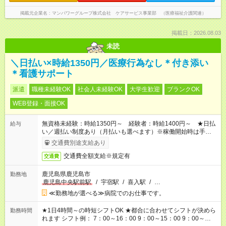
掲載元企業名
マンパワーグループ株式会社 ケアサービス事業部 （医療福祉介護関連）
掲載日：2026.08.03
未読
＼日払い×時給1350円／医療行為なし＊付き添い
＊看護サポート
派遣
職種未経験OK
社会人未経験OK
大学生歓迎
ブランクOK
WEB登録・面接OK
無資格未経験：時給1350円～ 経験者：時給1400円～ ★日払
給与
い／週払い制度あり（月払いも選べます）※稼働開始時は手続き
完了次第のお支払いとなります。
交通費別途支給あり
交通費全額支給※規定有
交通費
鹿児島県鹿児島市
勤務地
鹿児島中央駅前駅
/
宇宿駅
/
喜入駅
/
…
≪勤務地が選べる≫病院でのお仕事です。
★1日4時間～の時短シフトOK ★都合に合わせてシフトが決めら
勤務時間
れます シフト例： 7：00～16：00 9：00～15：00 9：00～