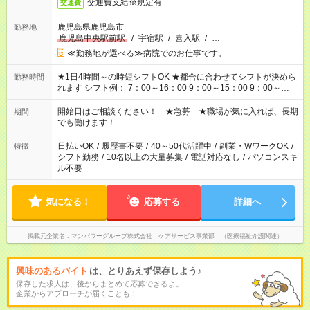
交通費支給※規定有
交通費
鹿児島県鹿児島市
勤務地
鹿児島中央駅前駅
/
宇宿駅
/
喜入駅
/
…
≪勤務地が選べる≫病院でのお仕事です。
★1日4時間～の時短シフトOK ★都合に合わせてシフトが決めら
勤務時間
れます シフト例： 7：00～16：00 9：00～15：00 9：00～
18：00 11：00～20：00 など ※Wワークの場合、他のお仕事と
合わせ週40時間超の就業はご案内できません ※法令に基づき、
開始日はご相談ください！ ★急募 ★職場が気に入れば、長期
期間
週20時間以上勤務は社会保険への加入対象となります ※労働者
でも働けます！
派遣法（日雇い派遣の原則禁止）により、短時間・短期間の就
業はご案内が難しい場合があります
日払いOK
/
履歴書不要
/
40～50代活躍中
/
副業・WワークOK
/
特徴
シフト勤務
/
10名以上の大量募集
/
電話対応なし
/
パソコンスキ
ル不要
気になる！
応募する
詳細へ
掲載元企業名
マンパワーグループ株式会社 ケアサービス事業部 （医療福祉介護関連）
興味のあるバイト
は、とりあえず保存しよう♪
保存した求人は、後からまとめて応募できるよ。
企業からアプローチが届くことも！