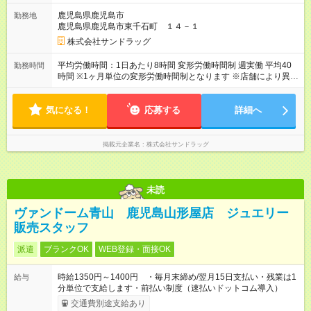
り 試用期間の長さ：3ヶ月 雇用形態、給与は本採用時と同じで
鹿児島県鹿児島市
勤務地
す。
鹿児島県鹿児島市東千石町 １４－１
株式会社サンドラッグ
平均労働時間：1日あたり8時間 変形労働時間制 週実働 平均40
勤務時間
時間 ※1ヶ月単位の変形労働時間制となります ※店舗により異な
ります ▼シフト例 早番／07:00～17:00（休憩1.5h） 遅番／
14:00～22:45（休憩2h） 通し／07:00～22:45（休憩2h） 他 ▼
気になる！
残業は全社平均月11.6時間！ 平均労働時間：1日あたり8時間 変
応募する
詳細へ
形労働時間制 週実働 平均40時間 ※1ヶ月単位の変形労働時間制
となります ※店舗により異なります ▼シフト例 早番／07:00～
17:00（休憩1.5h） 遅番／14:00～22:45（休憩2h） 通し／
掲載元企業名
株式会社サンドラッグ
07:00～22:45（休憩2h） 他 ▼残業は全社平均月11.6時間！
未読
ヴァンドーム青山 鹿児島山形屋店 ジュエリー
販売スタッフ
派遣
ブランクOK
WEB登録・面接OK
時給1350円～1400円 ・毎月末締め/翌月15日支払い・残業は1
給与
分単位で支給します・前払い制度（速払いドットコム導入）
交通費別途支給あり