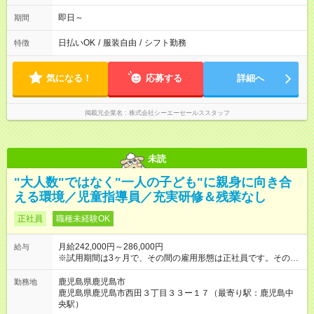
即日～
期間
日払いOK
/
服装自由
/
シフト勤務
特徴
気になる！
応募する
詳細へ
掲載元企業名
株式会社シーエーセールススタッフ
未読
"大人数"ではなく"一人の子ども"に親身に向き合
える環境／児童指導員／充実研修＆残業なし
正社員
職種未経験OK
月給242,000円～286,000円
給与
※試用期間は3ヶ月で、その間の雇用形態は正社員です。そのほ
かの条件に変更はありません。 【試用期間】試用期間あり 試用
期間の長さ：3ヶ月 雇用形態、給与は本採用時と同じです。
鹿児島県鹿児島市
勤務地
鹿児島県鹿児島市西田３丁目３３ー１７（最寄り駅：鹿児島中
央駅）