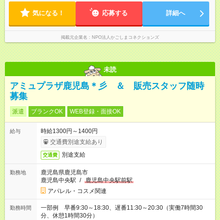
があります。 ※午前中の10:00～13:00は在宅可能です。
気になる！
応募する
詳細へ
掲載元企業名
NPO法人かごしまコネクションズ
未読
アミュプラザ鹿児島＊彡 ＆ 販売スタッフ随時
募集
派遣
ブランクOK
WEB登録・面接OK
時給1300円～1400円
給与
交通費別途支給あり
別途支給
交通費
鹿児島県鹿児島市
勤務地
鹿児島中央駅
/
鹿児島中央駅前駅
アパレル・コスメ関連
一部例 早番9:30～18:30、遅番11:30～20:30（実働7時間30
勤務時間
分、休憩1時間30分）