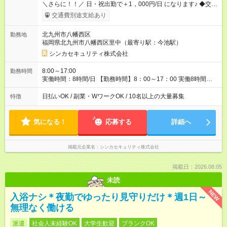
＼さらに！！／ 日・祝出勤で＋1，000円/日 になります♪ ◆交通
費支給あり ※規定あり ◆賞与あり ※規定あり ◆資格手当あり
交通費別途支給あり
◆最大15万円の定着支援制度あり ◆面接交通費3000円支給 ◆精
勤手当あり ┗実勤務日数23日以上の社員に月1万円 ※有給休暇
北九州市八幡西区
勤務地
を除く ◆ファミリーサポートあり ┗障害をもつ子を育てる社員に
福岡県北九州市八幡西区里中（最寄り駅：今池駅）
月1万円 ◆チャイルドサポートプランあり ┗自身/妻が不妊治療を
している社員に対し、 特別休暇と治療費の補助 【試用期間】
シンカセキュリティ株式会社
試用期間あり 試用期間の長さ：3ヶ月 雇用形態、給与は本採用
時と同じです。
8:00～17:00
勤務時間
実働時間：8時間/日 【勤務時間】8：00～17：00 実働8時間／
休憩1時間 ☆週5日勤務！ ☆残業少なめ（月平均1～5時間） 3か
月以内の短期間勤務もOK★ ＊週4日以上働ける方のみ
日払いOK / 副業・WワークOK / 10名以上の大量募集
特徴
気になる！
応募する
詳細へ
掲載元企業名
シンカセキュリティ株式会社
掲載日：2026.08.05
未読
NEW
入浴ナシ＊夜勤でゆったり見守りだけ＊週1日～
無理なく働ける
派遣
社会人未経験OK
大学生歓迎
ブランクOK