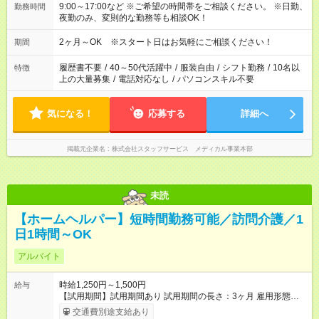
9:00～17:00など ※ご希望の時間帯をご相談ください。 ※日勤、
勤務時間
夜勤のみ、変則的な勤務等も相談OK！
2ヶ月～OK ※スタート日はお気軽にご相談ください！
期間
履歴書不要
/
40～50代活躍中
/
服装自由
/
シフト勤務
/
10名以
特徴
上の大量募集
/
電話対応なし
/
パソコンスキル不要
気になる！
応募する
詳細へ
掲載元企業名
株式会社スタッフサービス メディカル事業本部
未読
【ホームヘルパー】短時間勤務可能／訪問介護／1
日1時間～OK
アルバイト
時給1,250円～1,500円
給与
【試用期間】試用期間あり 試用期間の長さ：3ヶ月 雇用形態、
給与は本採用時と同じです。
交通費別途支給あり