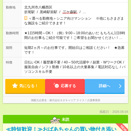
北九州市八幡西区
勤務地
折尾駅
/
黒崎駅前駅
/
三ケ森駅
/
…
＜選べる勤務地＞シニア向けマンション ※他にもさまざま
な施設をご紹介できます！
★1日5時間～OK！ （例）9:00～18:00のあいだ もちろん1日8時
勤務時間
間のお仕事もご紹介可能です！ご希望をお聞かせください！★家
庭の都合でお休みが必要な場合も遠慮なくご相談ください。 ※
週最低15時間以上の勤務が必要です
短期2ヵ月～のお仕事です。開始日はご相談ください！ ★急募
期間
です！
日払いOK
/
履歴書不要
/
40～50代活躍中
/
副業・WワークOK
/
特徴
服装自由
/
シフト勤務
/
10名以上の大量募集
/
電話対応なし
/
パ
ソコンスキル不要
気になる！
応募する
詳細へ
掲載元企業名
株式会社ネオキャリア ナイス！介護事業部
掲載日：2026.08.04
未読
NEW
≪時短歓迎！≫おばあちゃんの買い物付き添い