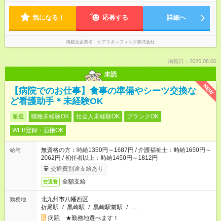
気になる！
応募する
詳細へ
掲載元企業名
ケアスタッフィング株式会社
掲載日：2026.08.06
未読
NEW
【病院でのお仕事】食事の準備やシーツ交換な
ど看護助手＊未経験OK
派遣
職種未経験OK
社会人未経験OK
ブランクOK
WEB登録・面接OK
無資格の方：時給1350円～1687円 / 介護福祉士：時給1650円～
給与
2062円 / 初任者以上：時給1450円～1812円
交通費別途支給あり
全額支給
交通費
北九州市八幡西区
勤務地
折尾駅
/
黒崎駅
/
黒崎駅前駅
/
…
病院 ★勤務地選べます！