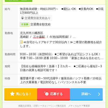
無資格未経験：時給1350円～ ■週払いOK ■扶養内OK ■日収
給与
1万800円以上
交通費別途支給あり
交通費全額支給
交通費
北九州市八幡西区
勤務地
黒崎駅
/
三ケ森駅
/
今池(福岡県)駅
/
…
≪自宅からドアtoドアで30分以内！≫ご希望の勤務地を紹介
します。
9:00～18:00（休憩60分） ■ご希望があれば下記シフトもOK！
勤務時間
早番 7:00～16:00 遅番 10:00～19:00 「家族と休みを合わせた
い」 「余裕を持って夕飯の準備がしたい」 「できれば残業はし
たくない」 など、ご希望を教えてくださいね。 ※Wワーク希望
【現在も積極採用中！急募！】2カ月～ ■ご応募から最短2～3
期間
の方へ 今ご覧のお仕事で希望する勤務時間と、もう1つのお仕事
日後の就業も相談可能です！
の勤務時間。 合計で週40時間を超える場合は応募できません。
履歴書不要
/
40～50代活躍中
/
服装自由
/
シフト勤務
/
10名以
特徴
上の大量募集
/
電話対応なし
/
パソコンスキル不要
気になる！
応募する
詳細へ
掲載元企業名
日研トータルソーシング株式会社 メディカルケア事業部