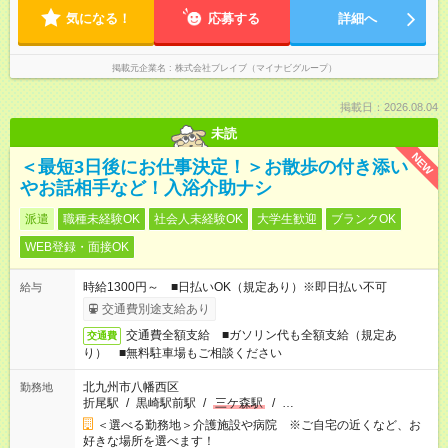
気になる！
応募する
詳細へ
掲載元企業名
株式会社ブレイブ（マイナビグループ）
掲載日：2026.08.04
未読
NEW
＜最短3日後にお仕事決定！＞お散歩の付き添い
やお話相手など！入浴介助ナシ
派遣
職種未経験OK
社会人未経験OK
大学生歓迎
ブランクOK
WEB登録・面接OK
時給1300円～ ■日払いOK（規定あり）※即日払い不可
給与
交通費別途支給あり
交通費全額支給 ■ガソリン代も全額支給（規定あ
交通費
り） ■無料駐車場もご相談ください
北九州市八幡西区
勤務地
折尾駅
/
黒崎駅前駅
/
三ケ森駅
/
…
＜選べる勤務地＞介護施設や病院 ※ご自宅の近くなど、お
好きな場所を選べます！