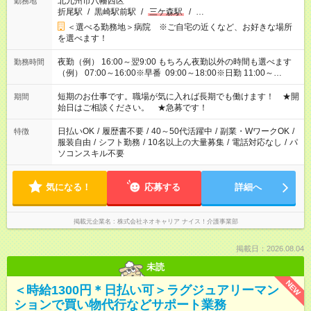
北九州市八幡西区
勤務地
折尾駅
/
黒崎駅前駅
/
三ケ森駅
/
…
＜選べる勤務地＞病院 ※ご自宅の近くなど、お好きな場所
を選べます！
夜勤（例） 16:00～翌9:00 もちろん夜勤以外の時間も選べます
勤務時間
（例） 07:00～16:00※早番 09:00～18:00※日勤 11:00～
20:00※遅番 ※時間は、固定・選べる施設もあるので、ご希望が
あれば調整できます！ ※シフト制。勤務地により実働時間が異
短期のお仕事です。職場が気に入れば長期でも働けます！ ★開
期間
なります。★家庭の都合でお休みが必要な場合も遠慮なくご相談
始日はご相談ください。 ★急募です！
ください。
日払いOK
/
履歴書不要
/
40～50代活躍中
/
副業・WワークOK
/
特徴
服装自由
/
シフト勤務
/
10名以上の大量募集
/
電話対応なし
/
パ
ソコンスキル不要
気になる！
応募する
詳細へ
掲載元企業名
株式会社ネオキャリア ナイス！介護事業部
掲載日：2026.08.04
未読
NEW
＜時給1300円＊日払い可＞ラグジュアリーマン
ションで買い物代行などサポート業務