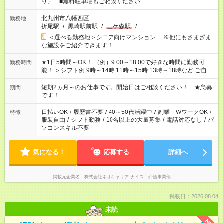
り） ■無料駐車場もご相談ください
北九州市八幡西区
勤務地
折尾駅
/
黒崎駅前駅
/
三ケ森駅
/
…
＜選べる勤務地＞シニア向けマンション ※他にもさまざま
な施設をご紹介できます！
★1日5時間～OK！ （例）9:00～18:00で好きな時間に勤務可
勤務時間
能！ ＞シフト例 9時～14時 11時～15時 13時～18時など ご自身
のご都合に合わせて勤務時間をご相談ください！ ★家庭の都合
でお休みや時間の調整が必要な場合も遠慮なくご相談くださ
短期2ヵ月～のお仕事です。開始日はご相談ください！ ★急募
期間
い。
です！
日払いOK
/
履歴書不要
/
40～50代活躍中
/
副業・WワークOK
/
特徴
服装自由
/
シフト勤務
/
10名以上の大量募集
/
電話対応なし
/
パ
ソコンスキル不要
気になる！
応募する
詳細へ
掲載元企業名
株式会社ネオキャリア ナイス！介護事業部
掲載日：2026.08.04
未読