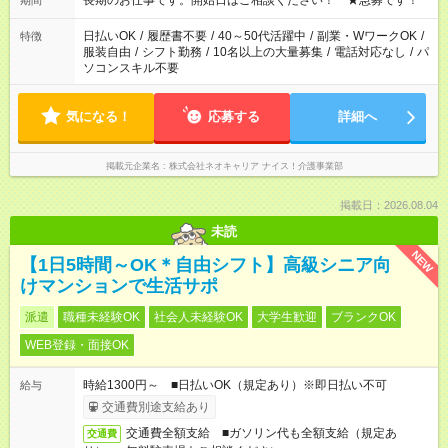
長期のお仕事です。開始日はご相談ください！ ★急募です！
期間
日払いOK
/
履歴書不要
/
40～50代活躍中
/
副業・WワークOK
/
特徴
服装自由
/
シフト勤務
/
10名以上の大量募集
/
電話対応なし
/
パ
ソコンスキル不要
気になる！
応募する
詳細へ
掲載元企業名
株式会社ネオキャリア ナイス！介護事業部
掲載日：2026.08.04
未読
NEW
【1日5時間～OK＊自由シフト】高級シニア向
けマンションで生活サポ
派遣
職種未経験OK
社会人未経験OK
大学生歓迎
ブランクOK
WEB登録・面接OK
時給1300円～ ■日払いOK（規定あり）※即日払い不可
給与
交通費別途支給あり
交通費全額支給 ■ガソリン代も全額支給（規定あ
交通費