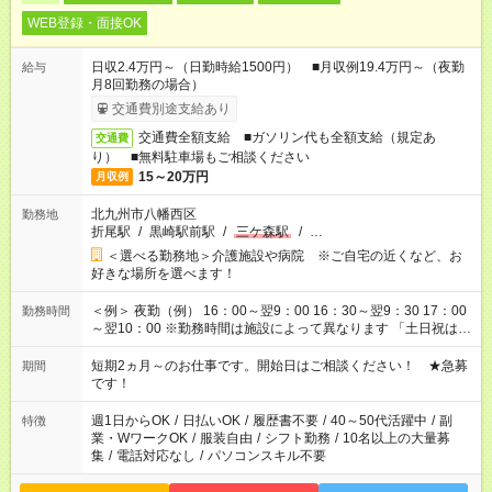
WEB登録・面接OK
日収2.4万円～（日勤時給1500円） ■月収例19.4万円～（夜勤
給与
月8回勤務の場合）
交通費別途支給あり
交通費全額支給 ■ガソリン代も全額支給（規定あ
交通費
り） ■無料駐車場もご相談ください
15～20万円
月収例
北九州市八幡西区
勤務地
折尾駅
/
黒崎駅前駅
/
三ケ森駅
/
…
＜選べる勤務地＞介護施設や病院 ※ご自宅の近くなど、お
好きな場所を選べます！
＜例＞ 夜勤（例） 16：00～翌9：00 16：30～翌9：30 17：00
勤務時間
～翌10：00 ※勤務時間は施設によって異なります 「土日祝は休
みたい」 「しっかり稼ぎたい」 「もう少し遅い時間から始めた
い」など ご希望にあったお仕事をご案内いたします。 ※未経験
短期2ヵ月～のお仕事です。開始日はご相談ください！ ★急募
期間
の方の場合は1～2ヶ月間は日中での仕事を経験いただき、 お
です！
仕事に慣れてからの夜勤になります。 ★家庭の都合でお休みが
必要な場合も遠慮なくご相談ください。
週1日からOK
/
日払いOK
/
履歴書不要
/
40～50代活躍中
/
副
特徴
業・WワークOK
/
服装自由
/
シフト勤務
/
10名以上の大量募
集
/
電話対応なし
/
パソコンスキル不要