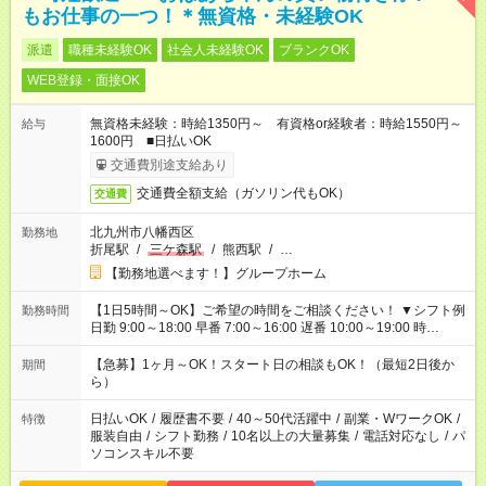
もお仕事の一つ！＊無資格・未経験OK
派遣
職種未経験OK
社会人未経験OK
ブランクOK
WEB登録・面接OK
無資格未経験：時給1350円～ 有資格or経験者：時給1550円～
給与
1600円 ■日払いOK
交通費別途支給あり
交通費全額支給（ガソリン代もOK）
交通費
北九州市八幡西区
勤務地
折尾駅
/
三ケ森駅
/
熊西駅
/
…
【勤務地選べます！】グループホーム
【1日5時間～OK】ご希望の時間をご相談ください！ ▼シフト例
勤務時間
日勤 9:00～18:00 早番 7:00～16:00 遅番 10:00～19:00 時
短 10:00～15:00 上記はあくまで一例です。 「夕方までには帰宅
しておきたい」 「朝はゆっくりのスタートがいい」 「お昼の時
【急募】1ヶ月～OK！スタート日の相談もOK！（最短2日後か
期間
間を有効に使いたい」 など、ご希望があれば教えてください
ら）
ね。
日払いOK
/
履歴書不要
/
40～50代活躍中
/
副業・WワークOK
/
特徴
服装自由
/
シフト勤務
/
10名以上の大量募集
/
電話対応なし
/
パ
ソコンスキル不要