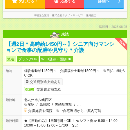
気になる！
応募する
詳細へ
掲載元企業名
株式会社テクノ・サービス 採用担当
掲載日：2026.08.05
未読
NEW
【週2日＊高時給1450円～】シニア向けマンシ
ョンで食事の配膳や見守り＊介護
派遣
ブランクOK
WEB登録・面接OK
経験者時給1450円～ 介護福祉士時給1500円～ ※日払い/週払
給与
いOK
交通費別途支給あり
交通費全額支給
交通費
北九州市八幡西区
勤務地
折尾駅
/
黒崎駅
/
黒崎駅前駅
/
…
介護施設や病院 ※ご自宅近辺からご案内可能
★【日勤のみ】1日5時間～OK！ ≪シフト例≫ 9:00～14:00
勤務時間
10:00～15:00 12:00～17:00 など