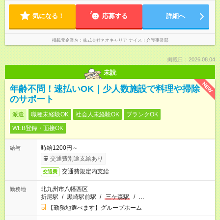
気になる！
応募する
詳細へ
掲載元企業名
株式会社ネオキャリア ナイス！介護事業部
掲載日：2026.08.04
未読
NEW
年齢不問！速払いOK｜少人数施設で料理や掃除
のサポート
派遣
職種未経験OK
社会人未経験OK
ブランクOK
WEB登録・面接OK
時給1200円～
給与
交通費別途支給あり
交通費規定内支給
交通費
北九州市八幡西区
勤務地
折尾駅
/
黒崎駅前駅
/
三ケ森駅
/
…
【勤務地選べます】グループホーム