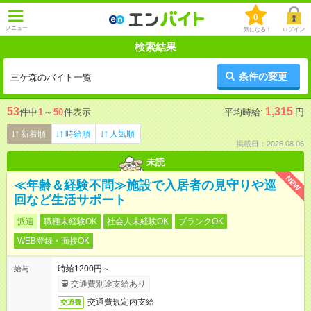
0
メニュー
気になる！
ログイン
検索結果
条件の変更
三ケ森のバイト一覧
53
1,315
件中
1
～
50
件表示
平均時給:
円
新着順
時給順
人気順
掲載日：2026.08.06
未読
NEW
≪年齢＆経験不問≫施設で入居者の見守りや巡
回など生活サポート
派遣
職種未経験OK
社会人未経験OK
ブランクOK
WEB登録・面接OK
時給1200円～
給与
交通費別途支給あり
交通費規定内支給
交通費