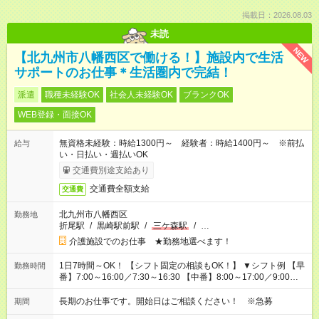
掲載日：2026.08.03
未読
NEW
【北九州市八幡西区で働ける！】施設内で生活
サポートのお仕事＊生活圏内で完結！
派遣
職種未経験OK
社会人未経験OK
ブランクOK
WEB登録・面接OK
無資格未経験：時給1300円～ 経験者：時給1400円～ ※前払
給与
い・日払い・週払いOK
交通費別途支給あり
交通費全額支給
交通費
北九州市八幡西区
勤務地
折尾駅
/
黒崎駅前駅
/
三ケ森駅
/
…
介護施設でのお仕事 ★勤務地選べます！
1日7時間～OK！ 【シフト固定の相談もOK！】 ▼シフト例 【早
勤務時間
番】7:00～16:00／7:30～16:30 【中番】8:00～17:00／9:00～
18:00 【遅番】11:00～20:00／13:00～22:00
長期のお仕事です。開始日はご相談ください！ ※急募
期間