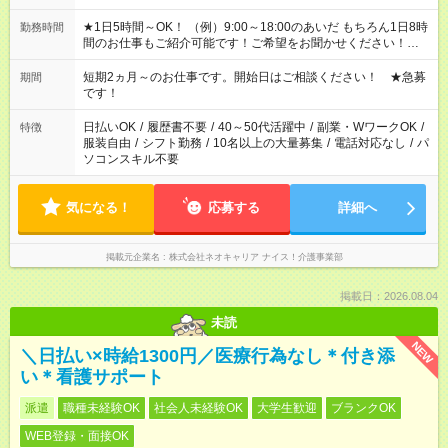
★1日5時間～OK！ （例）9:00～18:00のあいだ もちろん1日8時
勤務時間
間のお仕事もご紹介可能です！ご希望をお聞かせください！★家
庭の都合でお休みが必要な場合も遠慮なくご相談ください。 ※
週最低15時間以上の勤務が必要です
短期2ヵ月～のお仕事です。開始日はご相談ください！ ★急募
期間
です！
日払いOK
/
履歴書不要
/
40～50代活躍中
/
副業・WワークOK
/
特徴
服装自由
/
シフト勤務
/
10名以上の大量募集
/
電話対応なし
/
パ
ソコンスキル不要
気になる！
応募する
詳細へ
掲載元企業名
株式会社ネオキャリア ナイス！介護事業部
掲載日：2026.08.04
未読
NEW
＼日払い×時給1300円／医療行為なし＊付き添
い＊看護サポート
派遣
職種未経験OK
社会人未経験OK
大学生歓迎
ブランクOK
WEB登録・面接OK