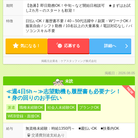
【急募】即日勤務OK！中旬～など開始日相談可 ★まずはお試
期間
し2カ月～のスタートも歓迎！
日払いOK
/
履歴書不要
/
40～50代活躍中
/
副業・WワークOK
/
特徴
服装自由
/
シフト勤務
/
10名以上の大量募集
/
電話対応なし
/
パ
ソコンスキル不要
気になる！
応募する
詳細へ
掲載元企業名
ケアスタッフィング株式会社
掲載日：2026.08.05
未読
NEW
≪週4日5h～≫志望動機も履歴書も必要ナシ！
＊身の回りのお手伝い
派遣
職種未経験OK
社会人未経験OK
ブランクOK
WEB登録・面接OK
無資格未経験：時給1350円～ ■週払いOK ■扶養内OK
給与
交通費別途支給あり