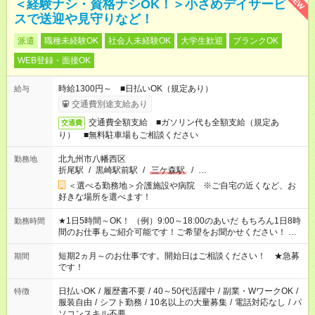
NEW
＜経験ナシ・資格ナシOK！＞小さめデイサービ
スで送迎や見守りなど！
派遣
職種未経験OK
社会人未経験OK
大学生歓迎
ブランクOK
WEB登録・面接OK
時給1300円～ ■日払いOK（規定あり）
給与
交通費別途支給あり
交通費全額支給 ■ガソリン代も全額支給（規定あ
交通費
り） ■無料駐車場もご相談ください
北九州市八幡西区
勤務地
折尾駅
/
黒崎駅前駅
/
三ケ森駅
/
…
＜選べる勤務地＞介護施設や病院 ※ご自宅の近くなど、お
好きな場所を選べます！
★1日5時間～OK！ （例）9:00～18:00のあいだ もちろん1日8時
勤務時間
間のお仕事もご紹介可能です！ご希望をお聞かせください！ ★
家庭の都合でお休みが必要な場合も遠慮なくご相談ください。
※週最低15時間以上の勤務が必要です
短期2ヵ月～のお仕事です。開始日はご相談ください！ ★急募
期間
です！
日払いOK
/
履歴書不要
/
40～50代活躍中
/
副業・WワークOK
/
特徴
服装自由
/
シフト勤務
/
10名以上の大量募集
/
電話対応なし
/
パ
ソコンスキル不要