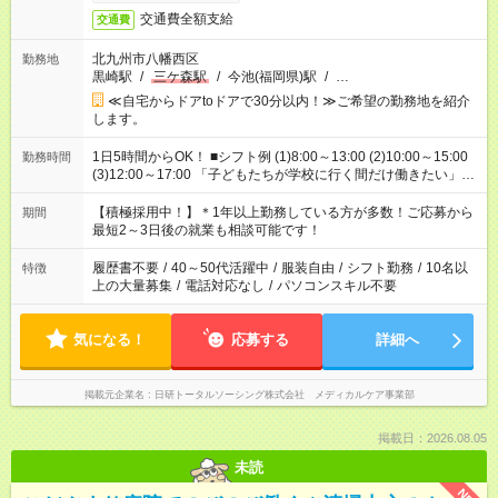
交通費全額支給
交通費
北九州市八幡西区
勤務地
黒崎駅
/
三ケ森駅
/
今池(福岡県)駅
/
…
≪自宅からドアtoドアで30分以内！≫ご希望の勤務地を紹介
します。
1日5時間からOK！ ■シフト例 (1)8:00～13:00 (2)10:00～15:00
勤務時間
(3)12:00～17:00 「子どもたちが学校に行く間だけ働きたい」
「余裕を持って夕飯の準備がしたい」 「午前中は働いて、午後
はプライベートの時間にしたい」 など、ご希望を教えてくださ
【積極採用中！】＊1年以上勤務している方が多数！ご応募から
期間
いね。 ※Wワーク希望の方へ 今ご覧のお仕事で希望する勤務時
最短2～3日後の就業も相談可能です！
間と、もう1つのお仕事の勤務時間。 合計で週40時間を超える
場合は応募できません。
履歴書不要
/
40～50代活躍中
/
服装自由
/
シフト勤務
/
10名以
特徴
上の大量募集
/
電話対応なし
/
パソコンスキル不要
気になる！
応募する
詳細へ
掲載元企業名
日研トータルソーシング株式会社 メディカルケア事業部
掲載日：2026.08.05
未読