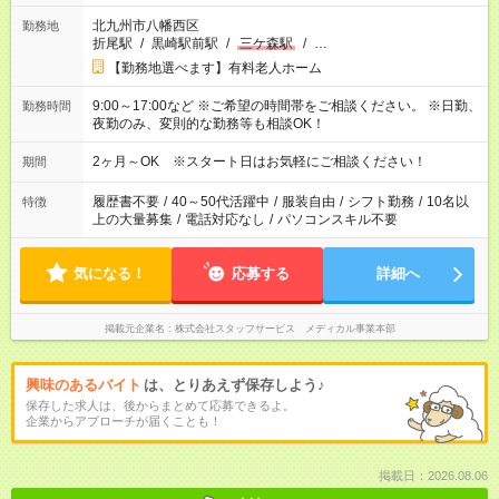
北九州市八幡西区
勤務地
折尾駅
/
黒崎駅前駅
/
三ケ森駅
/
…
【勤務地選べます】有料老人ホーム
9:00～17:00など ※ご希望の時間帯をご相談ください。 ※日勤、
勤務時間
夜勤のみ、変則的な勤務等も相談OK！
2ヶ月～OK ※スタート日はお気軽にご相談ください！
期間
履歴書不要
/
40～50代活躍中
/
服装自由
/
シフト勤務
/
10名以
特徴
上の大量募集
/
電話対応なし
/
パソコンスキル不要
気になる！
応募する
詳細へ
掲載元企業名
株式会社スタッフサービス メディカル事業本部
興味のあるバイト
は、とりあえず保存しよう♪
保存した求人は、後からまとめて応募できるよ。
企業からアプローチが届くことも！
掲載日：2026.08.06