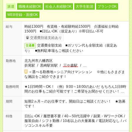
派遣
職種未経験OK
社会人未経験OK
大学生歓迎
ブランクOK
WEB登録・面接OK
時給1300円 有資格・有経験時給1500円 介護福祉士時給
給与
1500円 ■日払いOK（規定あり）※即日払い不可
交通費別途支給あり
交通費全額支給 ■ガソリン代も全額支給（規定あ
交通費
り） ■無料駐車場もご相談ください
北九州市八幡西区
勤務地
折尾駅
/
黒崎駅前駅
/
三ケ森駅
/
…
＜選べる勤務地＞シニア向けマンション ※他にもさまざま
な施設をご紹介できます！
★1日5時間～OK！ （例）9:00～18:00のあいだ もちろん1日8時
勤務時間
間のお仕事もご紹介可能です！ご希望をお聞かせください！ ★
家庭の都合でお休みが必要な場合も遠慮なくご相談ください。
※週最低15時間以上の勤務が必要です
短期2ヵ月～のお仕事です。開始日はご相談ください！ ★急募
期間
です！
日払いOK
/
履歴書不要
/
40～50代活躍中
/
副業・WワークOK
/
特徴
服装自由
/
シフト勤務
/
10名以上の大量募集
/
電話対応なし
/
パ
ソコンスキル不要