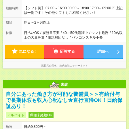
【シフト例】 07:00～16:00 09:00～18:00 17:00～09:00 ※ 上記
勤務時間
は一例です！その他シフトもご相談ください！
即日～2ヶ月以上
期間
日払いOK
/
履歴書不要
/
40～50代活躍中
/
シフト勤務
/
10名以
特徴
上の大量募集
/
電話対応なし
/
パソコンスキル不要
気になる！
応募する
詳細へ
掲載元企業名
株式会社ニッソーネット
未読
自分にあった働き方が可能な警備員＞＞有給付与
で長期休暇も収入心配なし★直行直帰OK！日給保
証あり！
アルバイト
職種未経験OK
日給9,800円～
給与