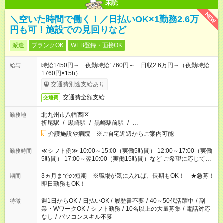
未読
NEW
＼空いた時間で働く！／日払いOK×1勤務2.6万
円も可！施設での見回りなど
派遣
ブランクOK
WEB登録・面接OK
時給1450円～ 夜勤時給1760円～ 日収2.6万円～（夜勤時給
給与
1760円×15h）
交通費別途支給あり
交通費全額支給
交通費
北九州市八幡西区
勤務地
折尾駅
/
黒崎駅
/
黒崎駅前駅
/
…
介護施設や病院 ※ご自宅近辺からご案内可能
≪シフト例≫ 10:00～15:00（実働5時間） 12:00～17:00（実働
勤務時間
5時間） 17:00～翌10:00（実働15時間）など ご希望に応じて、
働く時間は調整できます！ お気軽に担当へ相談ください！
3ヵ月までの短期 ※職場が気に入れば、長期もOK！ ★急募！
期間
即日勤務もOK！
週1日からOK
/
日払いOK
/
履歴書不要
/
40～50代活躍中
/
副
特徴
業・WワークOK
/
シフト勤務
/
10名以上の大量募集
/
電話対応
なし
/
パソコンスキル不要