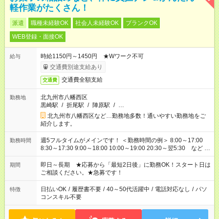
軽作業がたくさん！
派遣
職種未経験OK
社会人未経験OK
ブランクOK
WEB登録・面接OK
時給1150円～1450円 ★Wワーク不可
給与
交通費別途支給あり
交通費全額支給
交通費
北九州市八幡西区
勤務地
黒崎駅
/
折尾駅
/
陣原駅
/
…
北九州市八幡西区など…勤務地多数！通いやすい勤務地をご
紹介します。
週5フルタイムがメインです！ ＜勤務時間の例＞ 8:00～17:00
勤務時間
8:30～17:30 9:00～18:00 10:00～19:00 20:30～翌5:30 など ★
その他にも勤務時間多数！ 日勤のみ、残業なし、交替制など
ご希望を教えてください！
即日～長期 ★応募から「最短2日後」に勤務OK！スタート日は
期間
ご相談ください。★急募です！
日払いOK
/
履歴書不要
/
40～50代活躍中
/
電話対応なし
/
パソ
特徴
コンスキル不要