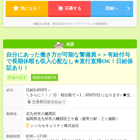
気になる！
応募する
詳細へ
掲載元企業名
株式会社ネオキャリア ナイス！介護事業部
未読
自分にあった働き方が可能な警備員＞＞有給付与
で長期休暇も収入心配なし★直行直帰OK！日給保
証あり！
アルバイト
職種未経験OK
日給9,800円～
給与
＼さらに！！／ 日・祝出勤で＋1，000円/日 になります♪ ◆交通
費支給あり ※規定あり ◆賞与あり ※規定あり ◆資格手当あり
交通費別途支給あり
◆最大15万円の定着支援制度あり ◆面接交通費3000円支給 ◆精
勤手当あり ┗実勤務日数23日以上の社員に月1万円 ※有給休暇
北九州市八幡西区
勤務地
を除く ◆ファミリーサポートあり ┗障害をもつ子を育てる社員に
福岡県北九州市八幡西区三ケ森（最寄り駅：三ヶ森駅）
月1万円 ◆チャイルドサポートプランあり ┗自身/妻が不妊治療を
している社員に対し、 特別休暇と治療費の補助 【試用期間】
シンカセキュリティ株式会社
試用期間あり 試用期間の長さ：3ヶ月 雇用形態、給与は本採用
時と同じです。
8:00～17:00
勤務時間