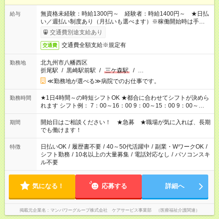
無資格未経験：時給1300円～ 経験者：時給1400円～ ★日払
給与
い／週払い制度あり（月払いも選べます）※稼働開始時は手続き
完了次第のお支払いとなります。
交通費別途支給あり
交通費全額支給※規定有
交通費
北九州市八幡西区
勤務地
折尾駅
/
黒崎駅前駅
/
三ケ森駅
/
…
≪勤務地が選べる≫病院でのお仕事です。
★1日4時間～の時短シフトOK ★都合に合わせてシフトが決めら
勤務時間
れます シフト例： 7：00～16：00 9：00～15：00 9：00～
18：00 11：00～20：00 など ※Wワークの場合、他のお仕事と
合わせ週40時間超の就業はご案内できません ※法令に基づき、
開始日はご相談ください！ ★急募 ★職場が気に入れば、長期
期間
週20時間以上勤務は社会保険への加入対象となります ※労働者
でも働けます！
派遣法（日雇い派遣の原則禁止）により、短時間・短期間の就
業はご案内が難しい場合があります
日払いOK
/
履歴書不要
/
40～50代活躍中
/
副業・WワークOK
/
特徴
シフト勤務
/
10名以上の大量募集
/
電話対応なし
/
パソコンスキ
ル不要
気になる！
応募する
詳細へ
掲載元企業名
マンパワーグループ株式会社 ケアサービス事業部 （医療福祉介護関連）