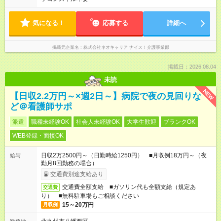
気になる！
応募する
詳細へ
掲載元企業名
株式会社ネオキャリア ナイス！介護事業部
掲載日：2026.08.04
未読
NEW
【日収2.2万円～×週2日～】病院で夜の見回りな
ど＠看護師サポ
派遣
職種未経験OK
社会人未経験OK
大学生歓迎
ブランクOK
WEB登録・面接OK
日収2万2500円～（日勤時給1250円） ■月収例18万円～（夜
給与
勤月8回勤務の場合）
交通費別途支給あり
交通費全額支給 ■ガソリン代も全額支給（規定あ
交通費
り） ■無料駐車場もご相談ください
15～20万円
月収例