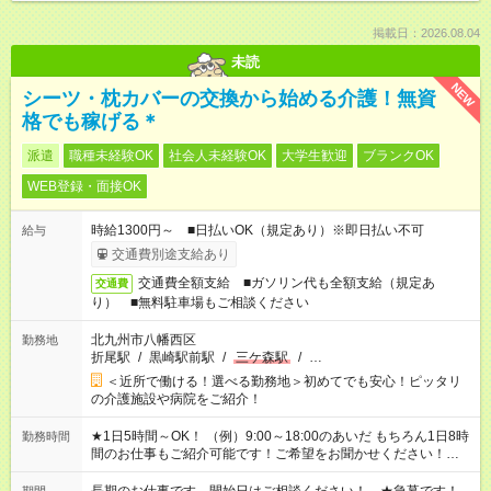
掲載日：2026.08.04
未読
NEW
シーツ・枕カバーの交換から始める介護！無資
格でも稼げる＊
派遣
職種未経験OK
社会人未経験OK
大学生歓迎
ブランクOK
WEB登録・面接OK
時給1300円～ ■日払いOK（規定あり）※即日払い不可
給与
交通費別途支給あり
交通費全額支給 ■ガソリン代も全額支給（規定あ
交通費
り） ■無料駐車場もご相談ください
北九州市八幡西区
勤務地
折尾駅
/
黒崎駅前駅
/
三ケ森駅
/
…
＜近所で働ける！選べる勤務地＞初めてでも安心！ピッタリ
の介護施設や病院をご紹介！
★1日5時間～OK！ （例）9:00～18:00のあいだ もちろん1日8時
勤務時間
間のお仕事もご紹介可能です！ご希望をお聞かせください！★家
庭の都合でお休みが必要な場合も遠慮なくご相談ください。 ※
週最低15時間以上の勤務が必要です