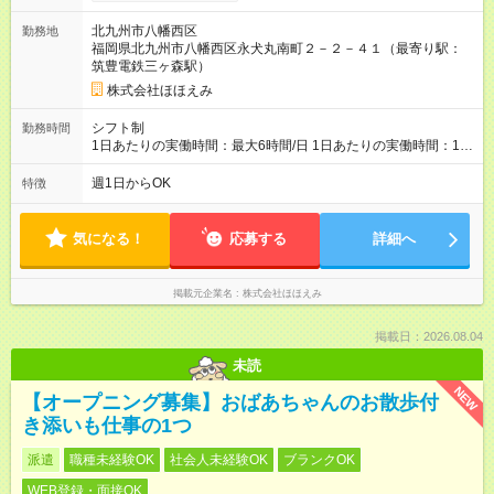
北九州市八幡西区
勤務地
福岡県北九州市八幡西区永犬丸南町２－２－４１（最寄り駅：
筑豊電鉄三ヶ森駅）
株式会社ほほえみ
シフト制
勤務時間
1日あたりの実働時間：最大6時間/日 1日あたりの実働時間：1時
間から6時間 シフト例 ・9時から10時 ・13時から15時 ご都合の
良い時間帯で相談に応じます。
週1日からOK
特徴
気になる！
応募する
詳細へ
掲載元企業名
株式会社ほほえみ
掲載日：2026.08.04
未読
NEW
【オープニング募集】おばあちゃんのお散歩付
き添いも仕事の1つ
派遣
職種未経験OK
社会人未経験OK
ブランクOK
WEB登録・面接OK