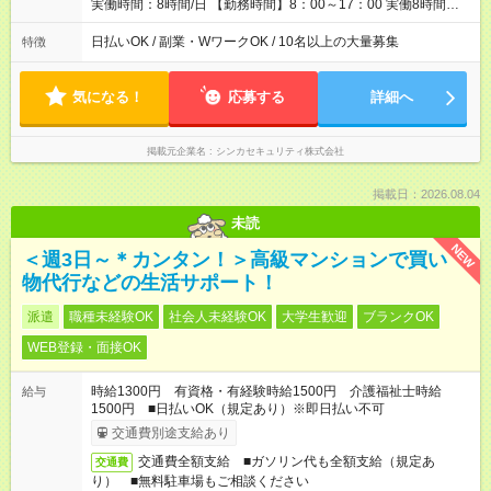
実働時間：8時間/日 【勤務時間】8：00～17：00 実働8時間／
休憩1時間 ☆週5日勤務！ ☆残業少なめ（月平均1～5時間） 3か
月以内の短期間勤務もOK★ ＊週4日以上働ける方のみ
日払いOK / 副業・WワークOK / 10名以上の大量募集
特徴
気になる！
応募する
詳細へ
掲載元企業名
シンカセキュリティ株式会社
掲載日：2026.08.04
未読
NEW
＜週3日～＊カンタン！＞高級マンションで買い
物代行などの生活サポート！
派遣
職種未経験OK
社会人未経験OK
大学生歓迎
ブランクOK
WEB登録・面接OK
時給1300円 有資格・有経験時給1500円 介護福祉士時給
給与
1500円 ■日払いOK（規定あり）※即日払い不可
交通費別途支給あり
交通費全額支給 ■ガソリン代も全額支給（規定あ
交通費
り） ■無料駐車場もご相談ください