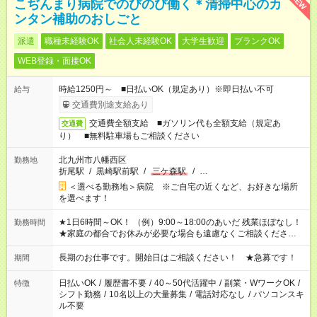
NEW
こぢんまり病院でのびのび働く＊清掃中心のカ
ンタン補助のおしごと
派遣
職種未経験OK
社会人未経験OK
大学生歓迎
ブランクOK
WEB登録・面接OK
時給1250円～ ■日払いOK（規定あり）※即日払い不可
給与
交通費別途支給あり
交通費全額支給 ■ガソリン代も全額支給（規定あ
交通費
り） ■無料駐車場もご相談ください
北九州市八幡西区
勤務地
折尾駅
/
黒崎駅前駅
/
三ケ森駅
/
…
＜選べる勤務地＞病院 ※ご自宅の近くなど、お好きな場所
を選べます！
★1日6時間～OK！ （例）9:00～18:00のあいだ 残業ほぼなし！
勤務時間
★家庭の都合でお休みが必要な場合も遠慮なくご相談ください。
※シフトはご希望に合わせて調整可能です。 その他、 ＊週4日・
1日7時間 ＊日勤のみ ＊土日休み ＊午前だけ・午後だけ ＊平日
長期のお仕事です。開始日はご相談ください！ ★急募です！
期間
のみ・土日のみ ＊Wワークや扶養内 など、いろんなシフトのお
仕事をご紹介できます！ 登録の際に、あなたのご希望をお聞か
日払いOK
/
履歴書不要
/
40～50代活躍中
/
副業・WワークOK
/
特徴
せください。
シフト勤務
/
10名以上の大量募集
/
電話対応なし
/
パソコンスキ
ル不要