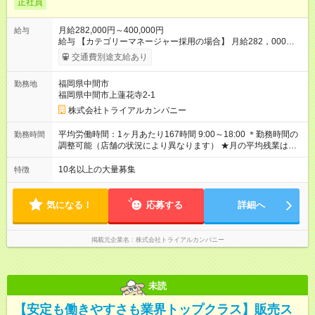
正社員
月給282,000円～400,000円
給与
給与 【カテゴリーマネージャー採用の場合】 月給282，000円
～400，000円 【バイヤー経験がある方】 月給380，000円～ ※
交通費別途支給あり
当社規定の採用基準により、能力、年齢、 前職経験などを考慮
の上、決定いたします。 ※試用期間2ヶ月（賃金同一） 給与にプ
福岡県中間市
勤務地
ラスしてもらえる手当・インセンティブ ◎残業手当 ◎住宅手当
福岡県中間市上蓮花寺2-1
◎通勤手当 ◎家族手当 ◎資格手当 ◎職位手当 ◎単身手当 ◎残業
手当（全額支給） ◎深夜手当 ※一部、店舗により異なります ※
株式会社トライアルカンパニー
固定残業・みなし残業なし！残業分は1分単位で支給！ （実績：
月平均残業時間13.25h以下） 【試用期間】試用期間あり 試用期
平均労働時間：1ヶ月あたり167時間 9:00～18:00 ＊勤務時間の
勤務時間
間の長さ：2ヶ月 雇用形態、給与は本採用時と同じです。
調整可能（店舗の状況により異なります） ★月の平均残業は
13.25ｈ以下 ⇒業務効率化等を図り、さらに減らしていきます
◎基本は定時退社 ◎固定残業・みなし残業ナシ。残業分は1分単
10名以上の大量募集
特徴
位で支給 平均労働時間：1ヶ月あたり167時間 9:00～18:00 ＊勤
務時間の調整可能（店舗の状況により異なります） ★月の平均
残業は13.25ｈ以下 ⇒業務効率化等を図り、さらに減らしてい
気になる！
応募する
詳細へ
きます ◎基本は定時退社 ◎固定残業・みなし残業ナシ。残業分
は1分単位で支給
掲載元企業名
株式会社トライアルカンパニー
未読
【安定も働きやすさも業界トップクラス】販売ス