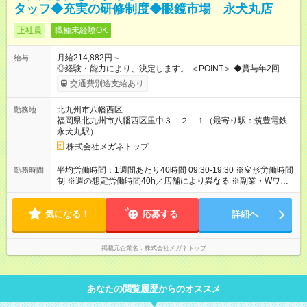
タッフ◆充実の研修制度◆眼鏡市場 永犬丸店
正社員
職種未経験OK
月給214,882円～
給与
◎経験・能力により、決定します。 ＜POINT＞ ◆賞与年2回・昇
給年2回 ◆各種手当（時間外、役職など）も充実 【年収例】 ▼1
交通費別途支給あり
年目：年収323万円 ▼2年目：年収356万円 ▼3年目：年収379万
円 【試用期間】試用期間あり 試用期間の長さ：3ヶ月 雇用形
北九州市八幡西区
勤務地
態、給与は本採用時と同じです。
福岡県北九州市八幡西区里中３－２－１（最寄り駅：筑豊電鉄
永犬丸駅）
株式会社メガネトップ
平均労働時間：1週間あたり40時間 09:30-19:30 ※変形労働時間
勤務時間
制 ※週の想定労働時間40h／店舗により異なる ※副業・Wワーク
不可 平均労働時間：1週間あたり40時間 09:30-19:30 ※変形労働
時間制 ※週の想定労働時間40h／店舗により異なる ※副業・Wワ
気になる！
ーク不可
応募する
詳細へ
掲載元企業名
株式会社メガネトップ
あなたの閲覧履歴からのオススメ