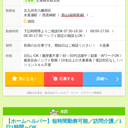
交通費全額支給
交通費
北九州市八幡西区
勤務地
木屋瀬駅
/
西黒崎駅
/
西山(福岡県)駅
/
…
病院
下記時間帯よりご相談OK 07:30-16:30 / 08:00-17:00 /
勤務時間
08:30-17:30 ＊シフト固定の相談もOK！
長期のお仕事です。開始日はご相談ください！ ※急募
期間
日払いOK
/
履歴書不要
/
40～50代活躍中
/
副業・WワークOK
/
特徴
服装自由
/
シフト勤務
/
10名以上の大量募集
/
電話対応なし
/
パ
ソコンスキル不要
気になる！
応募する
詳細へ
掲載元企業名
株式会社ウィルオブ・ワーク ケアワーク事業部
未読
【ホームヘルパー】短時間勤務可能／訪問介護／1
日1時間～OK