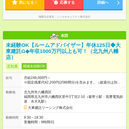
気になる！
応募する
詳細へ
掲載元企業名
シンカセキュリティ株式会社
未読
未経験OK【ルームアドバイザー】年休125日◆大
東建託G◆年収1000万円以上も可！（北九州八幡
店）
正社員
職種未経験OK
月給246,000円～
給与
※固定残業代42,200円(25時間分)を含みます。（超過分は別途支
給） ※月給はスキルや経験を考慮し、決定いたします。 ＼成果
に応じインセンティブを毎月支給／ 提案した物件の契約件数な
北九州市八幡西区
勤務地
どが評価対象となり、 努力や工夫がダイレクトに収入アップへ
福岡県北九州市八幡西区里中3丁目2-10（最寄り駅：筑豊電気鉄
つながります。 ★平均インセンティブ11.7万円 （2025年度） ★
道 永犬丸駅）
入社1年目の平均年収は約470万円 ★管理職になると年収1,000
大東建託リーシング株式会社
万円以上も可能 《昇給》 あり ※会社業績による 《賞与》 年2回
あり(6月・12月) ※会社業績による ★業績賞与あり※会社業績に
9:30～18:30
勤務時間
よる 《月給にプラスで支給される手当》 ◆交通費(上限月4万円)
実働時間：8時間/日
◆時間外手当(固定残業超過分を追加支給) ◆役職手当 ◆資格手当
(宅地建物取引士：1万円/月) ◆家族・扶養手当 (配偶者：1万500