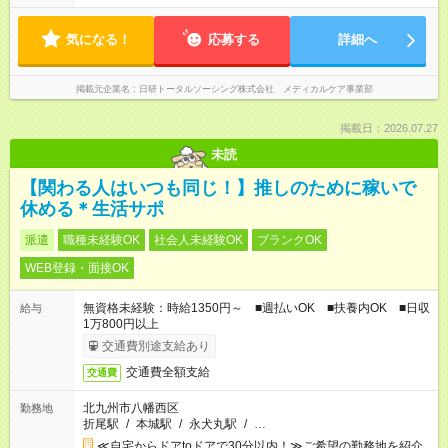
気になる！
応募する
詳細へ
掲載元企業名
日研トータルソーシング株式会社 メディカルケア事業部
掲載日：2026.07.27
未読
【関わる人はいつも同じ！】推しのために稼いで
休める＊生活サポ
派遣
職種未経験OK
社会人未経験OK
ブランクOK
WEB登録・面接OK
無資格未経験：時給1350円～ ■週払いOK ■扶養内OK ■日収
給与
1万800円以上
交通費別途支給あり
交通費全額支給
交通費
北九州市八幡西区
勤務地
折尾駅
/
本城駅
/
永犬丸駅
/
…
≪自宅からドアtoドアで30分以内！≫ご希望の勤務地を紹介