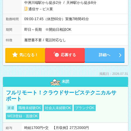
中洲川端駅から徒歩2分
/
天神駅から徒歩8分
通信サ－ビス業
09:00-17:45（休憩60分）実働7時間45分
勤務時間
即日～長期 ※開始日相談OK
期間
履歴書不要
/
電話対応なし
特徴
気になる！
応募する
詳細へ
掲載日：2026.07.31
未読
フルリモート！クラウドサービステクニカルサ
ポート
派遣
職種未経験OK
社会人未経験OK
ブランクOK
WEB登録・面接OK
時給1700円+交 【月収例】27万2000円
給与