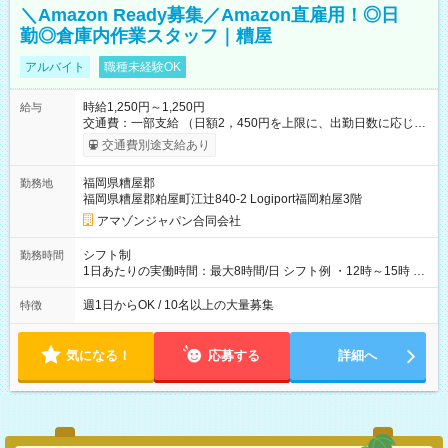
＼Amazon Ready募集／Amazon直雇用！◎日
勤◎倉庫内作業スタッフ｜糟屋
アルバイト
職種未経験OK
時給1,250円～1,250円
給与
交通費：一部支給 （日額2，450円を上限に、出勤日数に応じて
実費支給） ※22:00～翌5:00までは時給25%UP！ ■給与前払い
交通費別途支給あり
制度あり ※前払い額の上限あり、手数料無料（Amazon負担）
そのほか所定の条件が適用されます 【試用期間】試用期間なし
福岡県糟屋郡
勤務地
福岡県糟屋郡粕屋町江辻840-2 Logiport福岡粕屋3階
アマゾンジャパン合同会社
シフト制
勤務時間
1日あたりの実働時間：最大8時間/日 シフト例 ・12時～15時 入
社後、就業可能シフトをご確認の上、申請してください。
週1日からOK / 10名以上の大量募集
特徴
気になる！
応募する
詳細へ