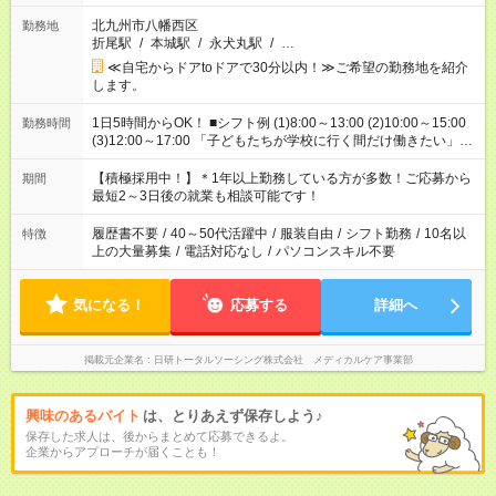
北九州市八幡西区
勤務地
折尾駅
/
本城駅
/
永犬丸駅
/
…
≪自宅からドアtoドアで30分以内！≫ご希望の勤務地を紹介
します。
1日5時間からOK！ ■シフト例 (1)8:00～13:00 (2)10:00～15:00
勤務時間
(3)12:00～17:00 「子どもたちが学校に行く間だけ働きたい」
「余裕を持って夕飯の準備がしたい」 「午前中は働いて、午後
はプライベートの時間にしたい」 など、ご希望を教えてくださ
【積極採用中！】＊1年以上勤務している方が多数！ご応募から
期間
いね。 ※Wワーク希望の方へ 今ご覧のお仕事で希望する勤務時
最短2～3日後の就業も相談可能です！
間と、もう1つのお仕事の勤務時間。 合計で週40時間を超える
場合は応募できません。
履歴書不要
/
40～50代活躍中
/
服装自由
/
シフト勤務
/
10名以
特徴
上の大量募集
/
電話対応なし
/
パソコンスキル不要
気になる！
応募する
詳細へ
掲載元企業名
日研トータルソーシング株式会社 メディカルケア事業部
興味のあるバイト
は、とりあえず保存しよう♪
保存した求人は、後からまとめて応募できるよ。
企業からアプローチが届くことも！