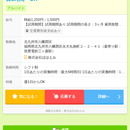
アルバイト
時給1,250円～1,500円
給与
【試用期間】試用期間あり 試用期間の長さ：3ヶ月 雇用形態、
給与は本採用時と同じです。
交通費別途支給あり
北九州市八幡西区
勤務地
福岡県北九州市八幡西区永犬丸南町２－２－４１（最寄り駅：
筑豊電鉄三ヶ森駅）
株式会社ほほえみ
シフト制
勤務時間
1日あたりの実働時間：最大6時間/日 1日あたりの実働時間：1時
間から6時間 シフト例 ・9時から10時 ・13時から15時 ご都合の
良い時間帯で相談に応じます。
週1日からOK
特徴
気になる！
応募する
詳細へ
掲載元企業名
株式会社ほほえみ
未読