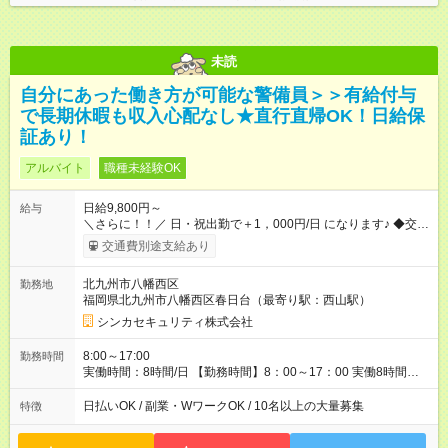
未読
自分にあった働き方が可能な警備員＞＞有給付与
で長期休暇も収入心配なし★直行直帰OK！日給保
証あり！
アルバイト
職種未経験OK
日給9,800円～
給与
＼さらに！！／ 日・祝出勤で＋1，000円/日 になります♪ ◆交通
費支給あり ※規定あり ◆賞与あり ※規定あり ◆資格手当あり
交通費別途支給あり
◆最大15万円の定着支援制度あり ◆面接交通費3000円支給 ◆精
勤手当あり ┗実勤務日数23日以上の社員に月1万円 ※有給休暇
北九州市八幡西区
勤務地
を除く ◆ファミリーサポートあり ┗障害をもつ子を育てる社員に
福岡県北九州市八幡西区春日台（最寄り駅：西山駅）
月1万円 ◆チャイルドサポートプランあり ┗自身/妻が不妊治療を
している社員に対し、 特別休暇と治療費の補助 【試用期間】
シンカセキュリティ株式会社
試用期間あり 試用期間の長さ：3ヶ月 雇用形態、給与は本採用
時と同じです。
8:00～17:00
勤務時間
実働時間：8時間/日 【勤務時間】8：00～17：00 実働8時間／
休憩1時間 ☆週5日勤務！ ☆残業少なめ（月平均1～5時間） 3か
月以内の短期間勤務もOK★ ＊週4日以上働ける方のみ
日払いOK / 副業・WワークOK / 10名以上の大量募集
特徴