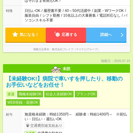
ばそのまま長期もOK！
日払いOK
/
履歴書不要
/
40～50代活躍中
/
副業・WワークOK
/
特徴
服装自由
/
シフト勤務
/
10名以上の大量募集
/
電話対応なし
/
パ
ソコンスキル不要
気になる！
応募する
詳細へ
掲載元企業名
株式会社ブレイブ（マイナビグループ）
掲載日：2026.07.19
未読
【未経験OK!】病院で車いすを押したり、移動の
お手伝いなどをお任せ！
派遣
職種未経験OK
社会人未経験OK
ブランクOK
WEB登録・面接OK
無資格未経験：時給1350円～ 経験者：時給1400円～ ※前払
給与
い・日払い・週払いOK
交通費別途支給あり