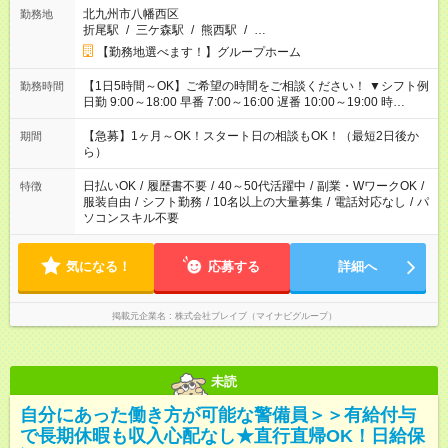
北九州市八幡西区
勤務地
折尾駅
/
三ケ森駅
/
熊西駅
/
…
【勤務地選べます！】グループホーム
【1日5時間～OK】ご希望の時間をご相談ください！ ▼シフト例
勤務時間
日勤 9:00～18:00 早番 7:00～16:00 遅番 10:00～19:00 時
短 10:00～15:00 上記はあくまで一例です。 「夕方までには帰宅
しておきたい」 「朝はゆっくりのスタートがいい」 「お昼の時
【急募】1ヶ月～OK！スタート日の相談もOK！（最短2日後か
期間
間を有効に使いたい」 など、ご希望があれば教えてください
ら）
ね。
日払いOK
/
履歴書不要
/
40～50代活躍中
/
副業・WワークOK
/
特徴
服装自由
/
シフト勤務
/
10名以上の大量募集
/
電話対応なし
/
パ
ソコンスキル不要
気になる！
応募する
詳細へ
掲載元企業名
株式会社ブレイブ（マイナビグループ）
未読
自分にあった働き方が可能な警備員＞＞有給付与
で長期休暇も収入心配なし★直行直帰OK！日給保