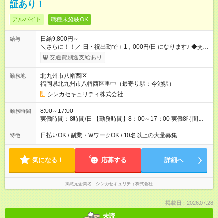
証あり！
アルバイト
職種未経験OK
日給9,800円～
給与
＼さらに！！／ 日・祝出勤で＋1，000円/日 になります♪ ◆交通
費支給あり ※規定あり ◆賞与あり ※規定あり ◆資格手当あり
交通費別途支給あり
◆最大15万円の定着支援制度あり ◆面接交通費3000円支給 ◆精
勤手当あり ┗実勤務日数23日以上の社員に月1万円 ※有給休暇
北九州市八幡西区
勤務地
を除く ◆ファミリーサポートあり ┗障害をもつ子を育てる社員に
福岡県北九州市八幡西区里中（最寄り駅：今池駅）
月1万円 ◆チャイルドサポートプランあり ┗自身/妻が不妊治療を
している社員に対し、 特別休暇と治療費の補助 【試用期間】
シンカセキュリティ株式会社
試用期間あり 試用期間の長さ：3ヶ月 雇用形態、給与は本採用
時と同じです。
8:00～17:00
勤務時間
実働時間：8時間/日 【勤務時間】8：00～17：00 実働8時間／
休憩1時間 ☆週5日勤務！ ☆残業少なめ（月平均1～5時間） 3か
月以内の短期間勤務もOK★ ＊週4日以上働ける方のみ
日払いOK / 副業・WワークOK / 10名以上の大量募集
特徴
気になる！
応募する
詳細へ
掲載元企業名
シンカセキュリティ株式会社
掲載日：2026.07.28
未読