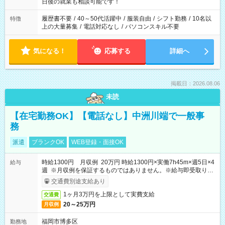
の方へ 今ご覧のお仕事で希望する勤務時間と、もう1つのお仕事
日後の就業も相談可能です！
の勤務時間。 合計で週40時間を超える場合は応募できません。
履歴書不要
/
40～50代活躍中
/
服装自由
/
シフト勤務
/
10名以
特徴
上の大量募集
/
電話対応なし
/
パソコンスキル不要
気になる！
応募する
詳細へ
掲載日：2026.08.06
未読
【在宅勤務OK】【電話なし】中洲川端で一般事
務
派遣
ブランクOK
WEB登録・面接OK
時給1300円 月収例 20万円 時給1300円×実働7h45m×週5日×4
給与
週 ※月収例を保証するものではありません。※給与即受取りサ
ービス利用可（利用条件有）
交通費別途支給あり
1ヶ月3万円を上限として実費支給
交通費
20～25万円
月収例
福岡市博多区
勤務地