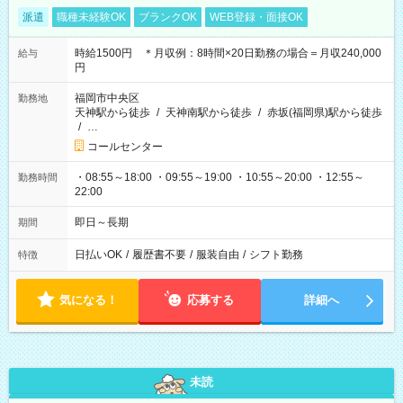
派遣
職種未経験OK
ブランクOK
WEB登録・面接OK
時給1500円 ＊月収例：8時間×20日勤務の場合＝月収240,000
給与
円
福岡市中央区
勤務地
天神駅から徒歩
/
天神南駅から徒歩
/
赤坂(福岡県)駅から徒歩
/
…
コールセンター
・08:55～18:00 ・09:55～19:00 ・10:55～20:00 ・12:55～
勤務時間
22:00
即日～長期
期間
日払いOK
/
履歴書不要
/
服装自由
/
シフト勤務
特徴
気になる！
応募する
詳細へ
未読