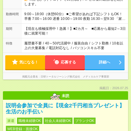
します。
9:00～18:00（休憩60分） ■ご希望があれば下記シフトもOK！
勤務時間
早番 7:00～16:00 遅番 10:00～19:00 夜勤 16:30～翌9:30 「家族
と休みを合わせたい」 「余裕を持って夕飯の準備がしたい」
「できれば残業はしたくない」 など、ご希望を教えてください
【現在も積極採用中！急募！】■2カ月～ ■応募から最短2～3日
期間
ね。 ※Wワーク希望の方へ 今ご覧のお仕事で希望する勤務時間
後に就業可能！
と、もう1つのお仕事の勤務時間。 合計で週40時間を超える場
合は応募できません。
履歴書不要
/
40～50代活躍中
/
服装自由
/
シフト勤務
/
10名以
特徴
上の大量募集
/
電話対応なし
/
パソコンスキル不要
気になる！
応募する
詳細へ
掲載元企業名
日研トータルソーシング株式会社 メディカルケア事業部
掲載日：2026.07.25
未読
説明会参加で全員に【現金2千円相当プレゼント】
生活のお手伝い
派遣
職種未経験OK
社会人未経験OK
ブランクOK
WEB登録・面接OK