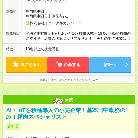
内転勤あり）：月給250，000円～ 全国勤務：月給260，000
円～ 【カテゴリーマネージャー採用の場合】 月給282，000円
福岡県中間市
勤務地
～400，000円 【バイヤー経験がある方】 月給380，000円～ ※
福岡県中間市上蓮花寺2-1
当社規定の採用基準により、能力、年齢、 前職経験などを考慮
の上、決定いたします。 ※試用期間2ヶ月（賃金同一） ◆給与に
株式会社トライアルカンパニー
プラスしてもらえる手当・インセンティブ ◎残業手当 ◎住宅手
当 ◎通勤手当 ◎家族手当 ◎資格手当 ◎職位手当 ◎単身手当 ◎残
平均労働時間：1ヶ月あたり167時間 9:00～18:00 ＊勤務時間の
勤務時間
業手当（全額支給） ◎深夜手当 ※一部、店舗により異なります
調整可能（店舗の状況により異なります） ★月の平均残業は
※固定残業・みなし残業なし！残業分は1分単位で支給！ （実
13.25ｈ以下 ⇒業務効率化等を図り、さらに減らしていきます
績：月平均残業時間13.25h以下） 【試用期間】試用期間あり 試
◎基本は定時退社 ◎固定残業・みなし残業ナシ。残業分は1分単
10名以上の大量募集
特徴
用期間の長さ：2ヶ月 雇用形態、給与は本採用時と同じです。
位で支給 平均労働時間：1ヶ月あたり167時間 9:00～18:00 ＊勤
務時間の調整可能（店舗の状況により異なります） ★月の平均
残業は13.25ｈ以下 ⇒業務効率化等を図り、さらに減らしてい
気になる！
応募する
詳細へ
きます ◎基本は定時退社 ◎固定残業・みなし残業ナシ。残業分
は1分単位で支給
掲載元企業名
株式会社トライアルカンパニー
未読
AI・IoTを積極導入の小売企業！基本日中勤務の
み！精肉スペシャリスト
正社員