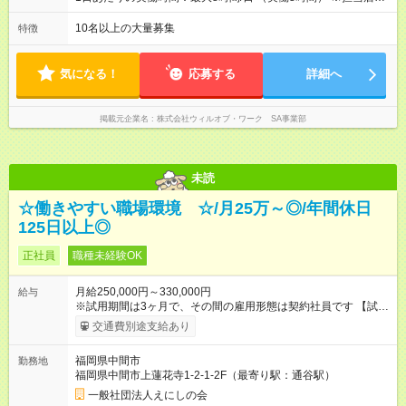
により異なります。 ※現場では余裕のあるシフトが組めるの
で、1ヶ月の残業は月平均9.3時間と少なめ。定時退勤できる日
10名以上の大量募集
特徴
も多いです。
気になる！
応募する
詳細へ
掲載元企業名
株式会社ウィルオブ・ワーク SA事業部
未読
☆働きやすい職場環境 ☆/月25万～◎/年間休日
125日以上◎
正社員
職種未経験OK
月給250,000円～330,000円
給与
※試用期間は3ヶ月で、その間の雇用形態は契約社員です 【試用
期間】試用期間あり 試用期間の長さ：3ヶ月 ※ 雇用形態と給与
交通費別途支給あり
に、本採用時と異なる部分があります。 雇用形態：中途採用
（契約社員） 給与：月給 240,000円 ～ 260,000円
福岡県中間市
勤務地
福岡県中間市上蓮花寺1-2-1-2F（最寄り駅：通谷駅）
一般社団法人えにしの会