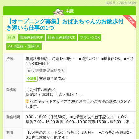
掲載日：2026.08.04
未読
NEW
【オープニング募集】おばあちゃんのお散歩付
き添いも仕事の1つ
派遣
職種未経験OK
社会人未経験OK
ブランクOK
WEB登録・面接OK
無資格未経験：時給1350円～ ■週払いOK ■扶養内OK ■日収
給与
1万800円以上
交通費別途支給あり
交通費全額支給
交通費
北九州市八幡西区
勤務地
折尾駅
/
本城駅
/
永犬丸駅
/
…
≪自宅からドアtoドアで30分以内！≫ご希望の勤務地を紹介
します。
9:00～18:00（休憩60分） ■ご希望があれば下記シフトもOK！
勤務時間
早番 7:00～16:00 遅番 10:00～19:00 夜勤 16:30～翌9:30 「家族
と休みを合わせたい」 「余裕を持って夕飯の準備がしたい」
「できれば残業はしたくない」 など、ご希望を教えてください
【8月中のスタートOK！急募！】2カ月～ ■ご応募から最短2～
期間
ね。 ※Wワーク希望の方へ 今ご覧のお仕事で希望する勤務時間
3日後に就業が可能です！