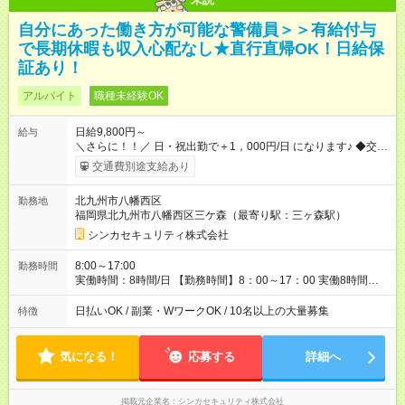
自分にあった働き方が可能な警備員＞＞有給付与
で長期休暇も収入心配なし★直行直帰OK！日給保
証あり！
アルバイト
職種未経験OK
日給9,800円～
給与
＼さらに！！／ 日・祝出勤で＋1，000円/日 になります♪ ◆交通
費支給あり ※規定あり ◆賞与あり ※規定あり ◆資格手当あり
交通費別途支給あり
◆最大15万円の定着支援制度あり ◆面接交通費3000円支給 ◆精
勤手当あり ┗実勤務日数23日以上の社員に月1万円 ※有給休暇
北九州市八幡西区
勤務地
を除く ◆ファミリーサポートあり ┗障害をもつ子を育てる社員に
福岡県北九州市八幡西区三ケ森（最寄り駅：三ヶ森駅）
月1万円 ◆チャイルドサポートプランあり ┗自身/妻が不妊治療を
している社員に対し、 特別休暇と治療費の補助 【試用期間】
シンカセキュリティ株式会社
試用期間あり 試用期間の長さ：3ヶ月 雇用形態、給与は本採用
時と同じです。
8:00～17:00
勤務時間
実働時間：8時間/日 【勤務時間】8：00～17：00 実働8時間／
休憩1時間 ☆週5日勤務！ ☆残業少なめ（月平均1～5時間） 3か
月以内の短期間勤務もOK★ ＊週4日以上働ける方のみ
日払いOK / 副業・WワークOK / 10名以上の大量募集
特徴
気になる！
応募する
詳細へ
掲載元企業名
シンカセキュリティ株式会社