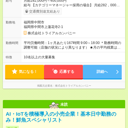
月給282,000円～400,000円
給与
給与 【カテゴリーマネージャー採用の場合】 月給282，000円
～400，000円 【バイヤー経験がある方】 月給380，000円～ ※
交通費別途支給あり
当社規定の採用基準により、能力、年齢、 前職経験などを考慮
の上、決定いたします。 ※試用期間2ヶ月（賃金同一） 給与にプ
福岡県中間市
勤務地
ラスしてもらえる手当・インセンティブ ◎残業手当 ◎住宅手当
福岡県中間市上蓮花寺2-1
◎通勤手当 ◎家族手当 ◎資格手当 ◎職位手当 ◎単身手当 ◎残業
手当（全額支給） ◎深夜手当 ※一部、店舗により異なります ※
株式会社トライアルカンパニー
固定残業・みなし残業なし！残業分は1分単位で支給！ （実績：
月平均残業時間13.25h以下） 【試用期間】試用期間あり 試用期
平均労働時間：1ヶ月あたり167時間 9:00～18:00 ＊勤務時間の
勤務時間
間の長さ：2ヶ月 雇用形態、給与は本採用時と同じです。
調整可能（店舗の状況により異なります） ★月の平均残業は
13.25ｈ以下 ⇒業務効率化等を図り、さらに減らしていきます
◎基本は定時退社 ◎固定残業・みなし残業ナシ。残業分は1分単
10名以上の大量募集
特徴
位で支給 平均労働時間：1ヶ月あたり167時間 9:00～18:00 ＊勤
務時間の調整可能（店舗の状況により異なります） ★月の平均
残業は13.25ｈ以下 ⇒業務効率化等を図り、さらに減らしてい
気になる！
応募する
詳細へ
きます ◎基本は定時退社 ◎固定残業・みなし残業ナシ。残業分
は1分単位で支給
掲載元企業名
株式会社トライアルカンパニー
未読
AI・IoTを積極導入の小売企業！基本日中勤務の
み！鮮魚スペシャリスト