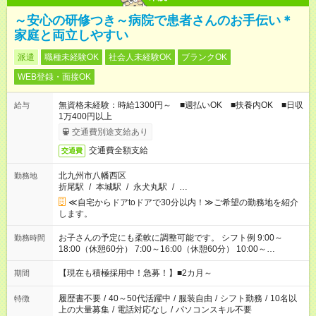
～安心の研修つき～病院で患者さんのお手伝い＊
家庭と両立しやすい
派遣
職種未経験OK
社会人未経験OK
ブランクOK
WEB登録・面接OK
無資格未経験：時給1300円～ ■週払いOK ■扶養内OK ■日収
給与
1万400円以上
交通費別途支給あり
交通費全額支給
交通費
北九州市八幡西区
勤務地
折尾駅
/
本城駅
/
永犬丸駅
/
…
≪自宅からドアtoドアで30分以内！≫ご希望の勤務地を紹介
します。
お子さんの予定にも柔軟に調整可能です。 シフト例 9:00～
勤務時間
18:00（休憩60分） 7:00～16:00（休憩60分） 10:00～
19:00（休憩60分） ※Wワーク希望の方へ 今ご覧のお仕事で希
望する勤務時間と、もう1つのお仕事の勤務時間の合計が 週40
【現在も積極採用中！急募！】■2カ月～
期間
時間を超えなければOKです。
履歴書不要
/
40～50代活躍中
/
服装自由
/
シフト勤務
/
10名以
特徴
上の大量募集
/
電話対応なし
/
パソコンスキル不要