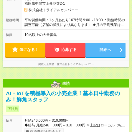
～400，000円 【バイヤー経験がある方】 月給380，000円～ ※
福岡県中間市上蓮花寺2-1
当社規定の採用基準により、能力、年齢、 前職経験などを考慮
の上、決定いたします。 ※試用期間2ヶ月（賃金同一） ◆給与に
株式会社トライアルカンパニー
プラスしてもらえる手当・インセンティブ ◎残業手当 ◎住宅手
当 ◎通勤手当 ◎家族手当 ◎資格手当 ◎職位手当 ◎単身手当 ◎残
平均労働時間：1ヶ月あたり167時間 9:00～18:00 ＊勤務時間の
勤務時間
業手当（全額支給） ◎深夜手当 ※一部、店舗により異なります
調整可能（店舗の状況により異なります） ★月の平均残業は
※固定残業・みなし残業なし！残業分は1分単位で支給！ （実
13.25ｈ以下 ⇒業務効率化等を図り、さらに減らしていきます
績：月平均残業時間13.25h以下） 【試用期間】試用期間あり 試
◎基本は定時退社 ◎固定残業・みなし残業ナシ。残業分は1分単
10名以上の大量募集
特徴
用期間の長さ：2ヶ月 雇用形態、給与は本採用時と同じです。
位で支給 平均労働時間：1ヶ月あたり167時間 9:00～18:00 ＊勤
務時間の調整可能（店舗の状況により異なります） ★月の平均
残業は13.25ｈ以下 ⇒業務効率化等を図り、さらに減らしてい
気になる！
応募する
詳細へ
きます ◎基本は定時退社 ◎固定残業・みなし残業ナシ。残業分
は1分単位で支給
掲載元企業名
株式会社トライアルカンパニー
未読
AI・IoTを積極導入の小売企業！基本日中勤務の
み！鮮魚スタッフ
正社員
月給246,000円～310,000円
給与
◆給与 月給246，000円～310，000円 ※上記はローカル（転勤
なし）勤務の給与になります。 ※リージョナル勤務（ブロック
交通費別途支給あり