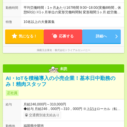
当 ※一部、店舗により異なります ◆固定残業・みなし残業な
し！残業分は1分単位で支給！ （実績：月平均残業時間13.25h
平均労働時間：1ヶ月あたり167時間 9:00~18:00(実働8時間，休
勤務時間
以下） 【試用期間】試用期間あり 試用期間の長さ：2ヶ月 雇用
憩60分) ※1ヶ月単位の変形労働時間制 変形期間:1ヶ月 総労働時
形態、給与は本採用時と同じです。
間:160~176時間 平均労働時間：1ヶ月あたり167時間
9:00~18:00(実働8時間，休憩60分) ※1ヶ月単位の変形労働時間
10名以上の大量募集
特徴
制 変形期間:1ヶ月 総労働時間:160~176時間
気になる！
応募する
詳細へ
掲載元企業名
株式会社トライアルカンパニー
未読
AI・IoTを積極導入の小売企業！基本日中勤務の
み！精肉スタッフ
正社員
月給246,000円～310,000円
給与
◆給与 月給246，000円～310，000円 ※上記はローカル（転勤
なし）勤務の給与になります。 ※リージョナル勤務（ブロック
交通費別途支給あり
内転勤あり）：月給250，000円～ 全国勤務：月給260，000
円～ 【カテゴリーマネージャー採用の場合】 月給282，000円
福岡県中間市
勤務地