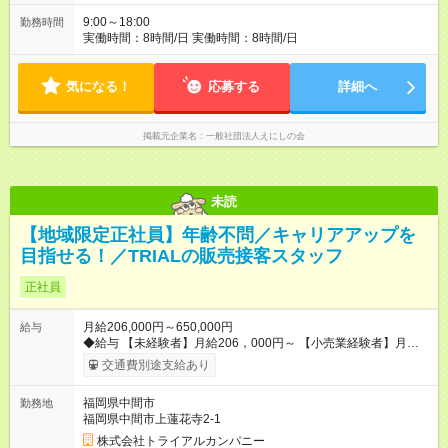
9:00～18:00
勤務時間
実働時間：8時間/日 実働時間：8時間/日
気になる！
応募する
詳細へ
掲載元企業名
一般社団法人えにしの会
未読
【地域限定正社員】年齢不問／キャリアアップを
目指せる！／TRIALの販売接客スタッフ
正社員
月給206,000円～650,000円
給与
◆給与 【未経験者】月給206，000円～ 【小売業経験者】月給
258，000円～ 【店長経験者】月給375，000円～650，000円 ※
交通費別途支給あり
初年度の想定年収：360万円～800万円 ※当社規定の採用基準に
より、能力、年齢、前職経験によって給与を決定します。 ※試
福岡県中間市
勤務地
用期間2ヶ月（賃金同一） ◆給与にプラスしてもらえる手当・イ
福岡県中間市上蓮花寺2-1
ンセンティブ ◎残業手当 ◎住宅手当 ◎通勤手当 ◎家族手当 ◎資
格手当 ◎職位手当 ◎単身手当 ◎残業手当（全額支給） ◎深夜手
株式会社トライアルカンパニー