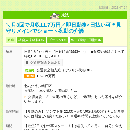
掲載日：2026.07.24
未読
＼月8回で月収11.7万円／即日勤務×日払い可＊見
守りメインでショート夜勤の介護
派遣
社会人未経験OK
ブランクOK
WEB登録・面接OK
日収1万4725円～（日勤時給1550円～） ■資格や経験によって
給与
時給UP ■日払いOK！
交通費別途支給あり
交通費全額支給（ガソリン代もOK）
交通費
10～15万円
月収例
北九州市八幡西区
勤務地
折尾駅
/
三ケ森駅
/
熊西駅
/
…
介護施設 ※ご自宅の近くなど、ご希望にあった案件を紹介
いたします。
【夜勤のみ】 ▽シフト例 22:00～翌07:00(休憩60分) ★日勤希望
勤務時間
の方は別途ご相談ください！ ※週40時間以上働いている方のW
ワークはNG
【最短2日でお仕事スタート！】お試しで1ヶ月～！自分に合え
期間