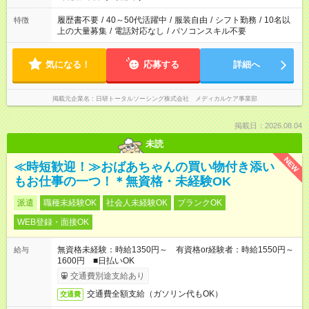
と、もう1つのお仕事の勤務時間。 合計で週40時間を超える場
合は応募できません。
履歴書不要
/
40～50代活躍中
/
服装自由
/
シフト勤務
/
10名以
特徴
上の大量募集
/
電話対応なし
/
パソコンスキル不要
気になる！
応募する
詳細へ
掲載元企業名
日研トータルソーシング株式会社 メディカルケア事業部
掲載日：2026.08.04
未読
NEW
≪時短歓迎！≫おばあちゃんの買い物付き添い
もお仕事の一つ！＊無資格・未経験OK
派遣
職種未経験OK
社会人未経験OK
ブランクOK
WEB登録・面接OK
無資格未経験：時給1350円～ 有資格or経験者：時給1550円～
給与
1600円 ■日払いOK
交通費別途支給あり
交通費全額支給（ガソリン代もOK）
交通費