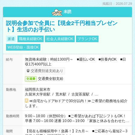
掲載日：2026.07.29
未読
説明会参加で全員に【現金2千円相当プレゼン
ト】生活のお手伝い
派遣
職種未経験OK
社会人未経験OK
ブランクOK
WEB登録・面接OK
無資格未経験：時給1300円～ ■週払いOK ■扶養内OK ■日
給与
収1万400円以上
交通費別途支給あり
交通費全額支給
交通費
福岡県久留米市
勤務地
久留米大学前駅
/
荒木駅
/
古賀茶屋駅
/
…
≪自宅からドアtoドアで30分以内！≫ご希望の勤務地を紹介
します。
9:00～18:00（休憩60分） ■ご希望があれば下記シフトもOK！
勤務時間
早番 7:00～16:00 遅番 10:00～19:00 「家族と休みを合わせた
い」 「余裕を持って夕飯の準備がしたい」 「できれば残業はし
たくない」 など、ご希望を教えてくださいね。 ※Wワーク希望
【現在も積極採用中！急募！】2カ月～ ■ご応募から最短2～3
期間