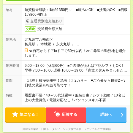
無資格未経験：時給1350円～ ■週払いOK ■扶養内OK ■日収
給与
1万800円以上
交通費別途支給あり
交通費全額支給
交通費
北九州市八幡西区
勤務地
折尾駅
/
本城駅
/
永犬丸駅
/
…
≪自宅からドアtoドアで30分以内！≫ご希望の勤務地を紹介
します。
9:00～18:00（休憩60分） ■ご希望があれば下記シフトもOK！
勤務時間
早番 7:00～16:00 遅番 10:00～19:00 「家族と休みを合わせた
い」 「余裕を持って夕飯の準備がしたい」 「できれば残業はし
たくない」 など、ご希望を教えてくださいね。 ※Wワーク希望
【現在も積極採用中！急募！】2カ月～ ■ご応募から最短2～3
期間
の方へ 今ご覧のお仕事で希望する勤務時間と、もう1つのお仕事
日後の就業も相談可能です！
の勤務時間。 合計で週40時間を超える場合は応募できません。
履歴書不要
/
40～50代活躍中
/
服装自由
/
シフト勤務
/
10名以
特徴
上の大量募集
/
電話対応なし
/
パソコンスキル不要
気になる！
応募する
詳細へ
掲載元企業名
日研トータルソーシング株式会社 メディカルケア事業部