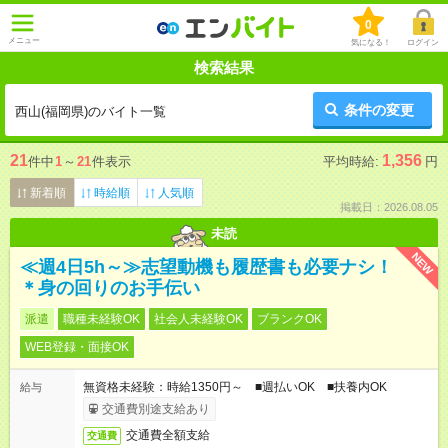
0
メニュー
気になる！
ログイン
検索結果
条件の変更
西山(福岡県)のバイト一覧
21
1,356
件中
1
～
21
件表示
平均時給:
円
新着順
時給順
人気順
掲載日：2026.08.05
未読
NEW
≪週4日5h～≫志望動機も履歴書も必要ナシ！
＊身の回りのお手伝い
派遣
職種未経験OK
社会人未経験OK
ブランクOK
WEB登録・面接OK
無資格未経験：時給1350円～ ■週払いOK ■扶養内OK
給与
交通費別途支給あり
交通費全額支給
交通費