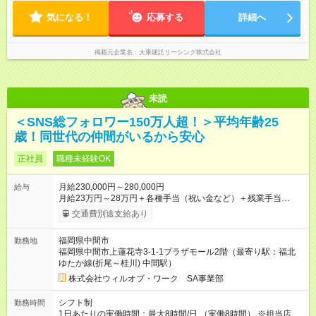
円/月、子1人：3,500円/月) 【試用期間】試用期間あり 試用期間
気になる！
応募する
詳細へ
の長さ：3ヶ月 雇用形態、給与は本採用時と同じです。
掲載元企業名
大東建託リーシング株式会社
未読
＜SNS総フォロワー150万人超！＞平均年齢25
歳！同世代の仲間がいるから安心
正社員
職種未経験OK
月給230,000円～280,000円
給与
月給23万円～28万円＋各種手当（祝い金など）＋残業手当
100％＋賞与年2回 ※年齢、スキルを考慮のうえ、スタート時の
交通費別途支給あり
給与を決定します。 ＜年収例＞ 420万円／26歳 リーダー職（月
給28万円×12か月＋賞与＋各種手当） 350万円／24歳（月給25
福岡県中間市
勤務地
万円×12か月＋賞与＋各種手当） 320万円／22歳（月給22万円
福岡県中間市上蓮花寺3-1-1プラザモール2階（最寄り駅：福北
×12か月＋賞与＋各種手当） 【試用期間】試用期間あり 試用期
ゆたか線(折尾～桂川) 中間駅）
間の長さ：2ヶ月 雇用形態、給与は本採用時と同じです。
株式会社ウィルオブ・ワーク SA事業部
シフト制
勤務時間
1日あたりの実働時間：最大8時間/日 （実働8時間） ※担当店舗