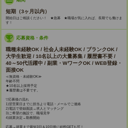
短期（3ヶ月以内）
開始日はご相談ください！ ★急募 ★職場が気に入れば、長期でも働けま
す！
応募資格・条件
職種未経験OK / 社会人未経験OK / ブランクOK /
大学生歓迎 / 10名以上の大量募集 / 履歴書不要 /
40～50代活躍中 / 副業・WワークOK / WEB登録・
面接OK
≪無資格・未経験OK≫
年齢不問
★10名以上採用予定
★履歴書は不要です。
▽応募後の流れ
1)翌営業日までに担当より電話・メールでご連絡
2)電話で登録面談→求人とマッチング
3)ご希望の施設で、職場見学
4)就業決定→勤務開始
応募→就業まで最短3日＆10日後に給料GETも可！