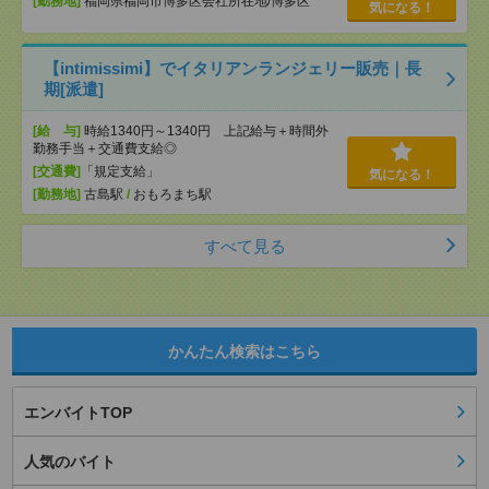
[勤務地]
福岡県福岡市博多区会社所在地/博多区
気になる！
【intimissimi】でイタリアンランジェリー販売｜長
期[派遣]
[給 与]
時給1340円～1340円 上記給与＋時間外
勤務手当＋交通費支給◎
[交通費]
「規定支給」
気になる！
[勤務地]
古島駅
/
おもろまち駅
すべて見る
かんたん検索はこちら
エンバイトTOP
人気のバイト