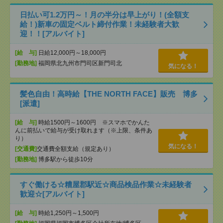
日払い可1.2万円～！月の半分は早上がり！(全額支
給！)新車の固定ベルト締付作業！未経験者大歓
迎！！[アルバイト]
[給 与]
日給12,000円～18,000円
[勤務地]
福岡県北九州市門司区新門司北
気になる！
髪色自由！高時給【THE NORTH FACE】販売 博多
[派遣]
[給 与]
時給1500円～1600円 ※スマホでかんた
んに前払いで給与が受け取れます（※上限、条件あ
り）
気になる！
[交通費]
交通費全額支給（規定あり）
[勤務地]
博多駅から徒歩10分
すぐ働ける☆糟屋郡駅近☆商品検品作業☆未経験者
歓迎☆[アルバイト]
[給 与]
時給1,250円～1,500円