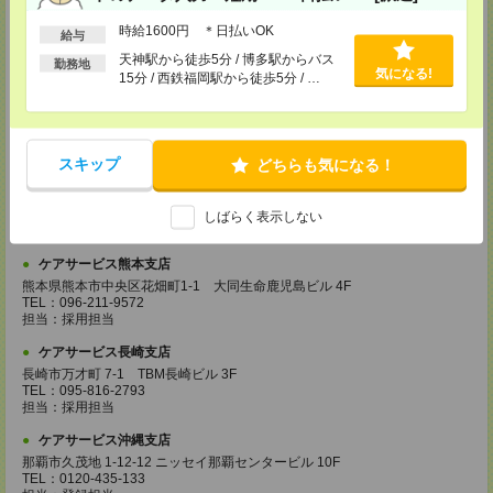
TEL：099-239-1070
担当：採用担当
時給1600円 ＊日払いOK
給与
ケアサービス福岡支店
天神駅から徒歩5分 / 博多駅からバス
勤務地
気になる!
〒812-0024 福岡県福岡市博多区綱場町4-11 パシフィックコート博
15分 / 西鉄福岡駅から徒歩5分 / …
多 3F（25.3.17～）
TEL：092-517-3686
担当：採用担当
ケアサービス北九州支店
スキップ
どちらも気になる！
〒802-0003 福岡県北九州市小倉北区米町 1-1-21 大分銀行・明治安田生
命ビル 6F
TEL：093-555-4597
しばらく表示しない
担当：採用担当
ケアサービス熊本支店
熊本県熊本市中央区花畑町1-1 大同生命鹿児島ビル 4F
TEL：096-211-9572
担当：採用担当
ケアサービス長崎支店
長崎市万才町 7-1 TBM長崎ビル 3F
TEL：095-816-2793
担当：採用担当
ケアサービス沖縄支店
那覇市久茂地 1-12-12 ニッセイ那覇センタービル 10F
TEL：0120-435-133