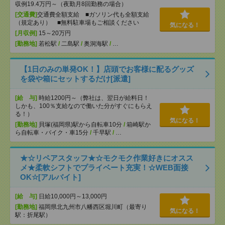
収例19.4万円～（夜勤月8回勤務の場合）
[交通費]
交通費全額支給 ■ガソリン代も全額支給
（規定あり） ■無料駐車場もご相談ください
気になる！
[月収例]
15～20万円
[勤務地]
若松駅
/
二島駅
/
奥洞海駅
/
…
【1日のみの単発OK！】店頭でお客様に配るグッズ
を袋や箱にセットするだけ[派遣]
[給 与]
時給1200円～（弊社は、翌日が給料日！
しかも、100％支給なので働いた分がすぐにもらえ
る！）
気になる！
[勤務地]
貝塚(福岡県)駅から自転車10分
/
箱崎駅か
ら自転車・バイク・車15分
/
千早駅
/
…
★☆リペアスタッフ★☆モクモク作業好きにオスス
メ★柔軟シフトでプライベート充実！☆WEB面接
OK☆[アルバイト]
[給 与]
日給10,000円～13,000円
[勤務地]
福岡県北九州市八幡西区堀川町（最寄り
気になる！
駅：折尾駅）