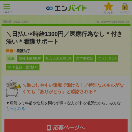
0
メニュー
気になる！
ログイン
掲載日 :2026
/
08
/
04
No.MNPWKO865005-08
＼日払い×時給1300円／医療行為なし＊付き
添い＊看護サポート
職種：
看護助手
派遣
職種未経験OK
社会人未経験OK
大学生歓迎
ブランクOK
WEB登録・面接OK
＼過ごしやすい環境で働ける！／特別なスキルがな
くても「ありがとう」と感謝される＊
▼病院って年齢や性別を問わず様々な方が来る場所だから、みんな
...
もっとみる
応募ページへ