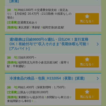
[派遣]
[給 与]
時給1300円 ※交通費全額支給（規定あ
り） 【月収例】20.4万円（21日勤務 ※残業なしの
場合）
気になる！
[交通費]
交通費支給あり
[勤務地]
東比恵駅
/
博多駅
/
福岡空港(鉄道)駅
週5勤務は日給9800円☆週払・日払OK！直行直帰
OK！有給付与で”収入そのまま”長期休暇も可能！
[アルバイト]
[給 与]
日給8,800円～
[勤務地]
福岡県北九州市小倉北区鍛冶町（最寄り
気になる！
駅：平和通駅）
冷凍食品の検品・包装_H132054（夜勤）[派遣]
[給 与]
時給1,400円（深夜割増時：1,750円）
[交通費]
上限あり(月額)30,000円
気になる！
[勤務地]
東郷駅から徒歩35分
/
赤間駅から車11分
/
東福間駅から車8分
/
…