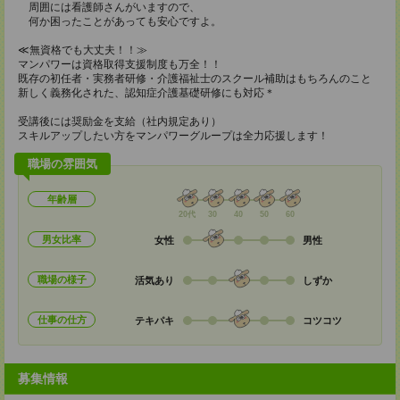
周囲には看護師さんがいますので、
何か困ったことがあっても安心ですよ。
≪無資格でも大丈夫！！≫
マンパワーは資格取得支援制度も万全！！
既存の初任者・実務者研修・介護福祉士のスクール補助はもちろんのこと
新しく義務化された、認知症介護基礎研修にも対応＊
受講後には奨励金を支給（社内規定あり）
スキルアップしたい方をマンパワーグループは全力応援します！
職場の雰囲気
年齢層
20代
30
40
50
60
男女比率
女性
男性
職場の様子
活気あり
しずか
仕事の仕方
テキパキ
コツコツ
募集情報