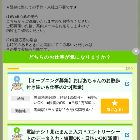
★登録に際しての予約・来社は不要です★
(1)WEB応募の場合
こちらからご連絡いたしますのでお待ちください。
ご応募頂いた後、案内メールをお送りしますので
内容をご確認ください。
(2)電話応募の場合
お時間のあるときにお電話にてご応募いただければ
その場で登録も可能です。
×
どちらのお仕事が気になりますか？
持ち物
【電話登録】
1
/10
弊社HPよりマイページ作成をお願いします
電話での登録の際に、マイページ作成をいただいた旨をお伝えください。
【オープニング募集】おばあちゃんのお散歩
付き添いも仕事の1つ[派遣]
所要時間
【電話登録】30分程度
無資格未経験：時給1350円～ ■週払
給与
・経験やご希望などをインタビュー
いOK ■扶養内OK ■日収1万800円
・お仕事のご紹介など
以上
黒崎駅 / 三ケ森駅 / 今池(福岡県)駅 / …
気になる!
勤務地
登録場所
ケアサービス鹿児島支店
電話ナシ！見たまんま入力＊エントリーシー
〒892-0846
鹿児島市加治屋町 15-9 大同生命鹿児島ビル 9F
トのデータ入力・短期OK・日払いOK[派遣]