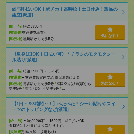
給与即払いOK！駅チカ！高時給！土日休み！製品の
組立[派遣]
[給 与]
時給1350円
[交通費]
交通費支給有り
気になる！
[勤務地]
黒崎駅から徒歩5分
《単発1日OK！日払い可》＊チラシのモクモクシー
ル貼り[派遣]
[給 与]
時給1,500円～1,875円
[交通費]
■ 交通費規定内支給 ※派遣先による
気になる！
[勤務地]
博多駅から徒歩5分
/
福岡空港(鉄道)駅から
徒歩5分
/
南福岡駅から徒歩5分
/
…
【1日～＆3時間～！】ぺたぺた＊シール貼りやスイ
ーツのトッピングなど[派遣]
[給 与]
▼時給1200円～1500円 ◎日払いOK！
※時給はお仕事により異なります。
[交通費]
別途支給（規定あり）