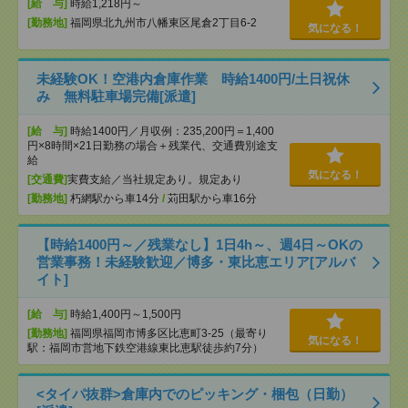
[給 与]
時給1,218円～
[勤務地]
福岡県北九州市八幡東区尾倉2丁目6-2
気になる！
未経験OK！空港内倉庫作業 時給1400円/土日祝休
み 無料駐車場完備[派遣]
[給 与]
時給1400円／月収例：235,200円＝1,400
円×8時間×21日勤務の場合＋残業代、交通費別途支
給
気になる！
[交通費]
実費支給／当社規定あり。規定あり
[勤務地]
朽網駅から車14分
/
苅田駅から車16分
【時給1400円～／残業なし】1日4h～、週4日～OKの
営業事務！未経験歓迎／博多・東比恵エリア[アルバ
イト]
[給 与]
時給1,400円～1,500円
[勤務地]
福岡県福岡市博多区比恵町3-25（最寄り
気になる！
駅：福岡市営地下鉄空港線東比恵駅徒歩約7分）
<タイパ抜群>倉庫内でのピッキング・梱包（日勤）