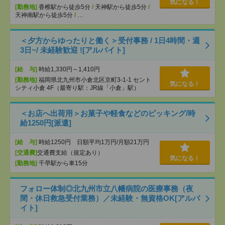
気になる！
[勤務地]
香椎駅から徒歩5分
/
天神駅から徒歩5分
/
天神南駅から徒歩5分
/
…
＜夕方からゆったりと働く＞受付事務 / 1日4時間・週
3日~/ 未経験歓迎 ![アルバイト]
[給 与]
時給1,330円～1,410円
[勤務地]
福岡県北九州市小倉北区京町3-1-1 セント
気になる！
シティ小倉 4F（最寄り駅：JR線「小倉」駅）
＜お店へ出荷用＞お菓子や軽食などのピッキング/時
給1250円[派遣]
[給 与]
時給1250円 日額平均1万円/月額21万円
[交通費]
交通費支給（規定あり）
気になる！
[勤務地]
千早駅から車15分
フォロー体制◎北九州市立八幡病院の医療事務（夜
間・休日救急受付業務）／未経験・無資格OK[アルバ
イト]