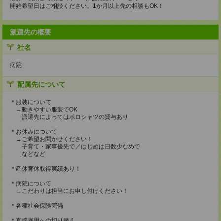
開始希望日はご相談ください。1か月以上先の相談もOK！
派遣先の概要
社名
病院
配属先について
＊服装について
→動きやすい服装でOK
派遣先によってはポロシャツの貸与あり
＊お休みについて
→ご希望お聞かせください！
子育て・家事優先で／はじめは日数少なめで
などなど
＊産休育休取得実績あり！
＊病院について
→こだわりは担当にお申し付けください！
＊各種社会保険完備
＊直接雇用への切り替え