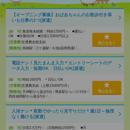
【オープニング募集】おばあちゃんのお散歩付き添
いも仕事の1つ[派遣]
[給 与]
無資格未経験：時給1350円～ ■週払い
OK ■扶養内OK ■日収1万800円以上
[交通費]
交通費全額支給
気になる！
[勤務地]
黒崎駅
/
三ケ森駅
/
今池(福岡県)駅
/
…
電話ナシ！見たまんま入力＊エントリーシートのデ
ータ入力・短期OK・日払いOK[派遣]
[給 与]
時給1600円 ＊日払いOK
[交通費]
交通費支給（上限15000円/月）
気になる！
[勤務地]
天神駅から徒歩5分
/
博多駅からバス15分
/
西鉄福岡駅から徒歩5分
/
…
入浴ナシ＊夜勤でゆったり見守りだけ＊週1日～無理
なく働ける[派遣]
[給 与]
日収2.4万円～（日勤時給1500円） ■月