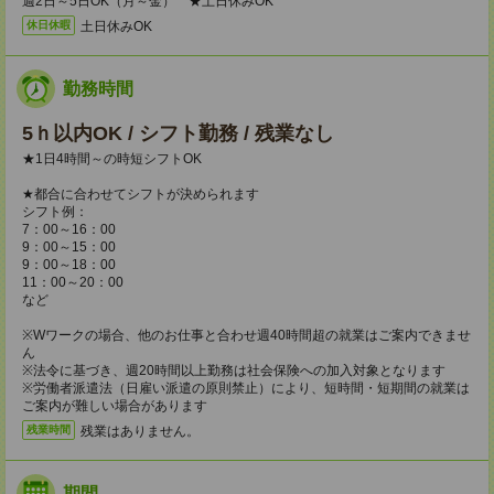
週2日～5日OK（月～金） ★土日休みOK
土日休みOK
休日休暇
勤務時間
5ｈ以内OK / シフト勤務 / 残業なし
★1日4時間～の時短シフトOK
★都合に合わせてシフトが決められます
シフト例：
7：00～16：00
9：00～15：00
9：00～18：00
11：00～20：00
など
※Wワークの場合、他のお仕事と合わせ週40時間超の就業はご案内できませ
ん
※法令に基づき、週20時間以上勤務は社会保険への加入対象となります
※労働者派遣法（日雇い派遣の原則禁止）により、短時間・短期間の就業は
ご案内が難しい場合があります
残業はありません。
残業時間
期間