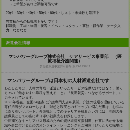
→ご希望があれば調整可能です
20代・30代・40代・50代・60代・しゅふ・未経験も活躍中！
異業種からの転職者も多いです！
転職例：工場・物流・接客・イベントスタッフ・事務・軽作業・データ入
力 などなど
派遣会社情報
マンパワーグループ株式会社 ケアサービス事業部 （医
療福祉介護関連）
労働者派遣事業許可番号:派13-315642
マンパワーグループは日本初の人材派遣会社です
わたしたちは、人材の育成・派遣といったサービス提供だけではなく、働く
方々の『働きやすい環境を整えること』『長期就労につながるサポート』に
力を入れています。
2023年現在、全国34拠点に介護専門支店を展開。介護の現場を理解している
専任担当がフォローします。理想と現実とのギャップに悩んだ際は、お悩み
に寄り添いサポート。介護職としてのキャリアを積みたい方には、理想の介
護職員としての姿に寄り添い就業先をお探しします。
中長期的なキャリアパス形成のための資格取得支援制度、仕事に活かせる知
識を身に付けるためのオンライントレーニングもご用意！ぴったりな職場に