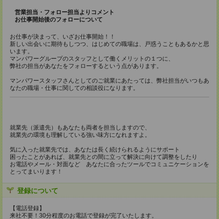
営業担当・フォロー担当よりコメント
お仕事開始後のフォローについて
お仕事が決まって、いざお仕事開始！！
新しい出会いに期待もしつつ、はじめての職場は、戸惑うこともあるかと思
います。
マンパワーグループのスタッフとして働くメリットの１つに、
弊社の担当があなたをフォローするという点があります。
マンパワースタッフさんとしてのご就業にあたっては、弊社担当がいつもあ
なたの職場・仕事に関しての相談役になります。
就業先（派遣先）もあなたも両者を担当しますので、
就業先の環境も理解している強い味方になれますよ。
気に入った就業先では、あなたは長く続けられるようにサポート
困ったことがあれば、就業先との間に立って解決に向けて調整をしたり
お電話やメール・対面など あなたに合ったツールでコミュニケーションを
とってまいります！
登録について
【電話登録】
来社不要！30分程度のお電話で登録が完了いたします。