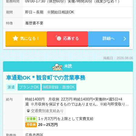
09:00-17:30（休憩60分）実働7時間30分（残業少なめ！）
勤務時間
即日～長期 ※開始日相談OK
期間
履歴書不要
特徴
気になる！
応募する
詳細へ
掲載日：2026.08.06
未読
車通勤OK＊観音町での営業事務
派遣
ブランクOK
WEB登録・面接OK
時給1400円 月収例 22万円 時給1400円×実働8h×週5日×4
給与
週 ※月収例を保証するものではありません。※給与即受取りサ
ービス利用可（利用条件有）
交通費別途支給あり
1ヶ月3万円を上限として実費支給
交通費
20～25万円
月収例
広島市西区
勤務地