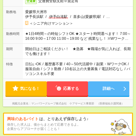
交通費全額支給※規定有
交通費
愛媛県大洲市
勤務地
伊予長浜駅
/
伊予白滝駅
/
喜多山(愛媛県)駅
/
…
＜シニア向けマンション＞
★1日4時間～の時短シフトOK ★スタート時間選べます！ 7:00～
勤務時間
16:00 9:00～17:00 11:00～19:00 など 残業なし！ ※Wワークの
場合、他のお仕事と合わせ週40時間超の就業はご案内できませ
ん ※法令に基づき、週20時間以上勤務は社会保険への加入対象
開始日はご相談ください！ ★急募 ★職場が気に入れば、長期
期間
となります ※労働者派遣法（日雇い派遣の原則禁止）により、
でも働けます！
短時間・短期間の就業はご案内が難しい場合があります
日払いOK
/
履歴書不要
/
40～50代活躍中
/
副業・WワークOK
/
特徴
服装自由
/
シフト勤務
/
10名以上の大量募集
/
電話対応なし
/
パ
ソコンスキル不要
気になる！
応募する
詳細へ
掲載元企業名
マンパワーグループ株式会社 ケアサービス事業部 （医療福祉介護関連）
興味のあるバイト
は、とりあえず保存しよう♪
保存した求人は、後からまとめて応募できるよ。
企業からアプローチが届くことも！