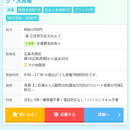
グ・入出荷
派遣
職種未経験OK
社会人未経験OK
ブランクOK
WEB登録・面接OK
時給1350円
給与
交通費別途支給あり
交通費支給有り
交通費
広島市西区
勤務地
横川(広島県)駅から徒歩10分
その他製造
9:00～17:30 ※表記のうち実働7時間30分です。
勤務時間
長期【ご応募から1週間以内(最短2日目)のスピード就業が可能】
期間
即日～
日払いOK
/
履歴書不要
/
電話対応なし
/
パソコンスキル不要
特徴
気になる！
応募する
詳細へ