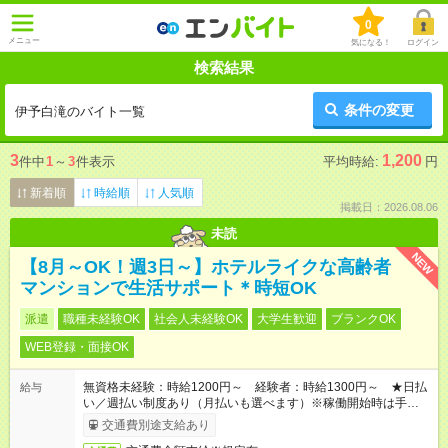
0
メニュー
気になる！
ログイン
検索結果
条件の変更
伊予白滝のバイト一覧
3
1,200
件中
1
～
3
件表示
平均時給:
円
新着順
時給順
人気順
掲載日：2026.08.06
未読
NEW
【8月～OK！週3日～】ホテルライクな高齢者
マンションで生活サポート＊時短OK
派遣
職種未経験OK
社会人未経験OK
大学生歓迎
ブランクOK
WEB登録・面接OK
無資格未経験：時給1200円～ 経験者：時給1300円～ ★日払
給与
い／週払い制度あり（月払いも選べます）※稼働開始時は手続き
完了次第のお支払いとなります。
交通費別途支給あり