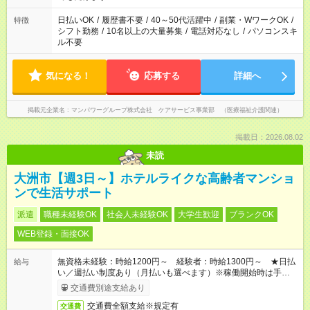
派遣法（日雇い派遣の原則禁止）により、短時間・短期間の就
業はご案内が難しい場合があります
日払いOK
/
履歴書不要
/
40～50代活躍中
/
副業・WワークOK
/
特徴
シフト勤務
/
10名以上の大量募集
/
電話対応なし
/
パソコンスキ
ル不要
気になる！
応募する
詳細へ
掲載元企業名
マンパワーグループ株式会社 ケアサービス事業部 （医療福祉介護関連）
掲載日：2026.08.02
未読
大洲市【週3日～】ホテルライクな高齢者マンショ
ンで生活サポート
派遣
職種未経験OK
社会人未経験OK
大学生歓迎
ブランクOK
WEB登録・面接OK
無資格未経験：時給1200円～ 経験者：時給1300円～ ★日払
給与
い／週払い制度あり（月払いも選べます）※稼働開始時は手続き
完了次第のお支払いとなります。
交通費別途支給あり
交通費全額支給※規定有
交通費