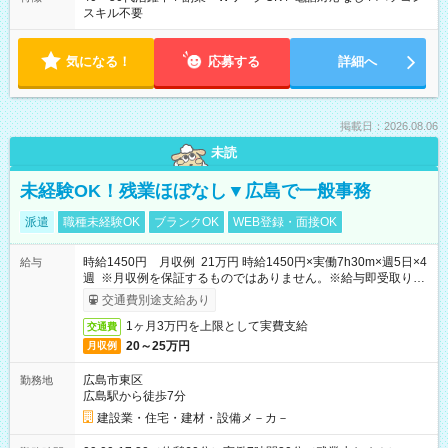
スキル不要
気になる！
応募する
詳細へ
掲載日：2026.08.06
未読
未経験OK！残業ほぼなし▼広島で一般事務
派遣
職種未経験OK
ブランクOK
WEB登録・面接OK
時給1450円 月収例 21万円 時給1450円×実働7h30m×週5日×4
給与
週 ※月収例を保証するものではありません。※給与即受取りサ
ービス利用可（利用条件有）
交通費別途支給あり
1ヶ月3万円を上限として実費支給
交通費
20～25万円
月収例
広島市東区
勤務地
広島駅から徒歩7分
建設業・住宅・建材・設備メ－カ－