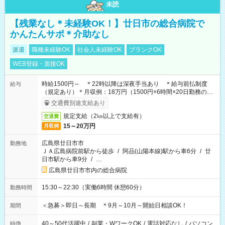
未読
【残業なし＊未経験OK！】廿日市の総合病院で
かんたんサポ＊介助なし
派遣
職種未経験OK
社会人未経験OK
ブランクOK
WEB登録・面接OK
時給1500円～ ＊22時以降は深夜手当あり ＊給与前払制度
給与
（規定あり）＊月収例：18万円（1500円×6時間×20日勤務の場
合）
交通費別途支給あり
規定支給（2㎞以上で支給有）
交通費
15～20万円
月収例
広島県廿日市市
勤務地
ＪＡ広島病院前駅から徒歩
/
阿品(山陽本線)駅から車6分
/
廿
日市駅から車9分
/
…
広島県廿日市市内の総合病院
15:30～22:30（実働6時間 休憩60分）
勤務時間
＜急募＞即日～長期 ＊9月～10月～開始日相談OK！
期間
40～50代活躍中
/
副業・WワークOK
/
電話対応なし
/
パソコン
特徴