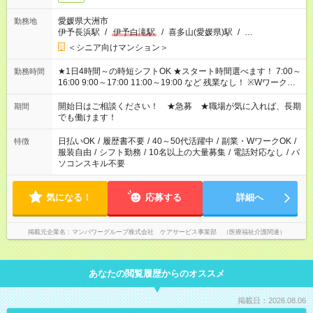
愛媛県大洲市
勤務地
伊予長浜駅
/
伊予白滝駅
/
喜多山(愛媛県)駅
/
…
＜シニア向けマンション＞
★1日4時間～の時短シフトOK ★スタート時間選べます！ 7:00～
勤務時間
16:00 9:00～17:00 11:00～19:00 など 残業なし！ ※Wワークの
場合、他のお仕事と合わせ週40時間超の就業はご案内できませ
ん ※法令に基づき、週20時間以上勤務は社会保険への加入対象
開始日はご相談ください！ ★急募 ★職場が気に入れば、長期
期間
となります ※労働者派遣法（日雇い派遣の原則禁止）により、
でも働けます！
短時間・短期間の就業はご案内が難しい場合があります
日払いOK
/
履歴書不要
/
40～50代活躍中
/
副業・WワークOK
/
特徴
服装自由
/
シフト勤務
/
10名以上の大量募集
/
電話対応なし
/
パ
ソコンスキル不要
気になる！
応募する
詳細へ
掲載元企業名
マンパワーグループ株式会社 ケアサービス事業部 （医療福祉介護関連）
あなたの閲覧履歴からのオススメ
掲載日：2026.08.06