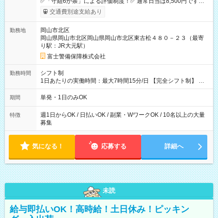
✅「守組6か条」による評価制度！✅ 通常日当は8,500円ですが
上記評価制度により「S級隊員」と認定されれば10,000円の日当
交通費別途支給あり
を支給します。 (1)上記勤務者が交通2級資格者の場合10,000円
+1500円＝11,500円 (2)上記現場が深夜の場合 11,500×1.25＝
岡山市北区
勤務地
14,375円 (3)上記現場が日祝深夜の場合 17,250円 (4)上記勤務
岡山県岡山市北区岡山県岡山市北区東古松４８０－２３（最寄
者が現場までの運転者の場合17,250+200円＝17,450円 -----------
り駅：JR大元駅）
------------------------------- *最高日当額 17,450円* （実働時間5
時間の場合、時給3,490円） ------------------------------------------ よ
富士警備保障株式会社
り上位の資格取得やリーダー手当を取得すると ”さらに”加算さ
れます！ ※日当支給時振込手数料等は一切ありません。 【試用
シフト制
勤務時間
期間】試用期間なし
1日あたりの実働時間：最大7時間15分/日 【完全シフト制】 例
(1) 8：00~17:00（休憩１h） 例(2) 13:00~16:00（早上がりでも
全額支給！） 例(3) 21:00~5:00（夜勤なら日当1.25倍！！）
単発・1日のみOK
期間
週1日からOK / 日払いOK / 副業・WワークOK / 10名以上の大量
特徴
募集
気になる！
応募する
詳細へ
未読
給与即払いOK！高時給！土日休み！ピッキン