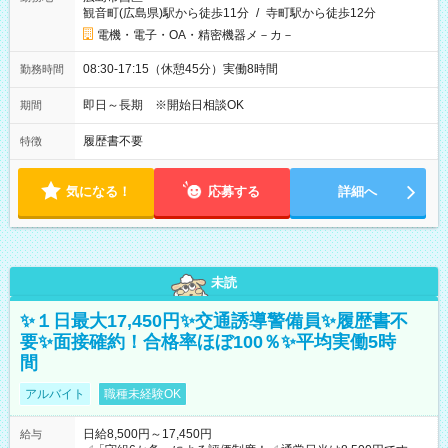
観音町(広島県)駅から徒歩11分
/
寺町駅から徒歩12分
電機・電子・OA・精密機器メ－カ－
08:30-17:15（休憩45分）実働8時間
勤務時間
即日～長期 ※開始日相談OK
期間
履歴書不要
特徴
気になる！
応募する
詳細へ
未読
✨１日最大17,450円✨交通誘導警備員✨履歴書不
要✨面接確約！合格率ほぼ100％✨平均実働5時
間
アルバイト
職種未経験OK
日給8,500円～17,450円
給与