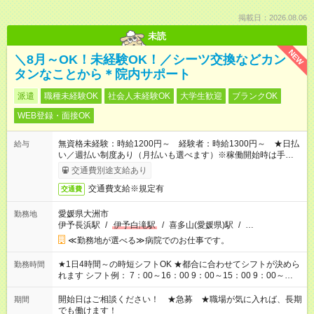
掲載日：2026.08.06
未読
NEW
＼8月～OK！未経験OK！／シーツ交換などカン
タンなことから＊院内サポート
派遣
職種未経験OK
社会人未経験OK
大学生歓迎
ブランクOK
WEB登録・面接OK
無資格未経験：時給1200円～ 経験者：時給1300円～ ★日払
給与
い／週払い制度あり（月払いも選べます）※稼働開始時は手続き
完了次第のお支払いとなります。
交通費別途支給あり
交通費支給※規定有
交通費
愛媛県大洲市
勤務地
伊予長浜駅
/
伊予白滝駅
/
喜多山(愛媛県)駅
/
…
≪勤務地が選べる≫病院でのお仕事です。
★1日4時間～の時短シフトOK ★都合に合わせてシフトが決めら
勤務時間
れます シフト例： 7：00～16：00 9：00～15：00 9：00～
18：00 11：00～20：00 など ※Wワークの場合、他のお仕事と
合わせ週40時間超の就業はご案内できません ※法令に基づき、
開始日はご相談ください！ ★急募 ★職場が気に入れば、長期
期間
週20時間以上勤務は社会保険への加入対象となります ※労働者
でも働けます！