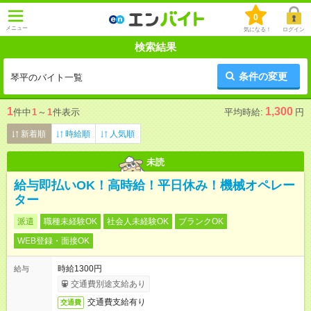
0
メニュー
気になる！
ログイン
検索結果
条件の変更
琴平のバイト一覧
1
1,300
件中
1
～
1
件表示
平均時給:
円
新着順
時給順
人気順
未読
給与即払いOK！高時給！平日休み！機械オペレー
ター
派遣
職種未経験OK
社会人未経験OK
ブランクOK
WEB登録・面接OK
時給1300円
給与
交通費別途支給あり
交通費支給有り
交通費