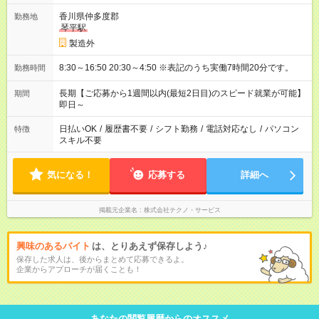
香川県仲多度郡
勤務地
琴平駅
製造外
8:30～16:50 20:30～4:50 ※表記のうち実働7時間20分です。
勤務時間
長期【ご応募から1週間以内(最短2日目)のスピード就業が可能】
期間
即日～
日払いOK
/
履歴書不要
/
シフト勤務
/
電話対応なし
/
パソコン
特徴
スキル不要
気になる！
応募する
詳細へ
掲載元企業名
株式会社テクノ・サービス
興味のあるバイト
は、とりあえず保存しよう♪
保存した求人は、後からまとめて応募できるよ。
企業からアプローチが届くことも！
あなたの閲覧履歴からのオススメ