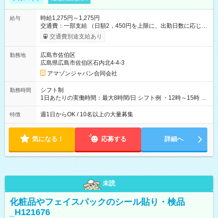
時給1,275円～1,275円
給与
交通費：一部支給 （日額2，450円を上限に、出勤日数に応じて
実費支給） ※22:00～翌5:00までは時給25%UP！ ■給与前払い
交通費別途支給あり
制度あり ※前払い額の上限あり、手数料無料（Amazon負担）
そのほか所定の条件が適用されます 【試用期間】試用期間なし
広島市佐伯区
勤務地
広島県広島市佐伯区石内北4-4-3
アマゾンジャパン合同会社
シフト制
勤務時間
1日あたりの実働時間：最大8時間/日 シフト例 ・12時～15時 入
社後、就業可能シフトをご確認の上、申請してください。
週1日からOK / 10名以上の大量募集
特徴
気になる！
応募する
詳細へ
未読
化粧品やフェイスパックのシール貼り・検品
_H121676