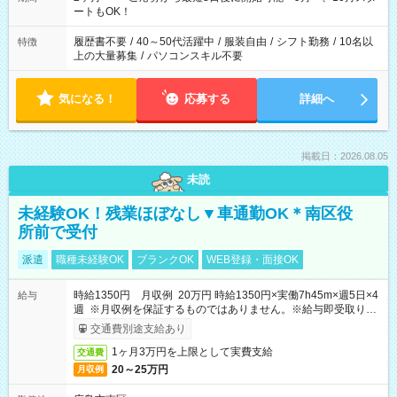
ーク希望の方へ 今ご覧のお仕事で希望する勤務時間と、もう1つ
ートもOK！
のお仕事の勤務時間。 合計で週40時間を超える場合は応募でき
ません
履歴書不要
/
40～50代活躍中
/
服装自由
/
シフト勤務
/
10名以
特徴
上の大量募集
/
パソコンスキル不要
気になる！
応募する
詳細へ
掲載日：2026.08.05
未読
未経験OK！残業ほぼなし▼車通勤OK＊南区役
所前で受付
派遣
職種未経験OK
ブランクOK
WEB登録・面接OK
時給1350円 月収例 20万円 時給1350円×実働7h45m×週5日×4
給与
週 ※月収例を保証するものではありません。※給与即受取りサ
ービス利用可（利用条件有）
交通費別途支給あり
1ヶ月3万円を上限として実費支給
交通費
20～25万円
月収例