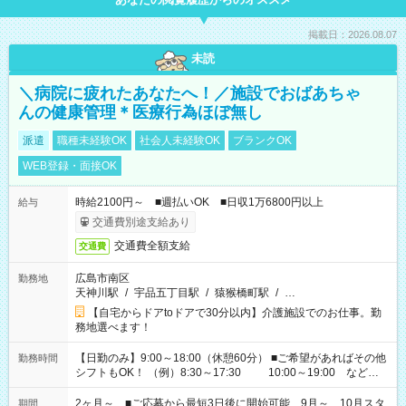
掲載日：2026.08.07
未読
＼病院に疲れたあなたへ！／施設でおばあちゃ
んの健康管理＊医療行為ほぼ無し
派遣
職種未経験OK
社会人未経験OK
ブランクOK
WEB登録・面接OK
時給2100円～ ■週払いOK ■日収1万6800円以上
給与
交通費別途支給あり
交通費全額支給
交通費
広島市南区
勤務地
天神川駅
/
宇品五丁目駅
/
猿猴橋町駅
/
…
【自宅からドアtoドアで30分以内】介護施設でのお仕事。勤
務地選べます！
【日勤のみ】9:00～18:00（休憩60分） ■ご希望があればその他
勤務時間
シフトもOK！ （例）8:30～17:30 10:00～19:00 など
「家族とお休みを合わせたい」 「できれば残業はしたくない」
など、あなたのご希望に沿ったお仕事をご紹介します！ ※Wワ
2ヶ月～ ■ご応募から最短3日後に開始可能 9月～、10月スタ
期間