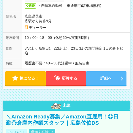
・自転車通勤可 ・車通勤可(駐車場無料)
交通費
広島県呉市
勤務地
広駅から徒歩9分
ディーラー
10：00～18：00（休憩60分/実働7時間）
勤務時間
8/8(土)、8/9(日)、22日(土)、23日(日)の期間限定 1日のみも歓
期間
迎！
履歴書不要
/
40～50代活躍中
/
服装自由
特徴
気になる！
応募する
詳細へ
未読
＼Amazon Ready募集／Amazon直雇用！◎日
勤◎倉庫内作業スタッフ｜広島佐伯DS
アルバイト
職種未経験OK