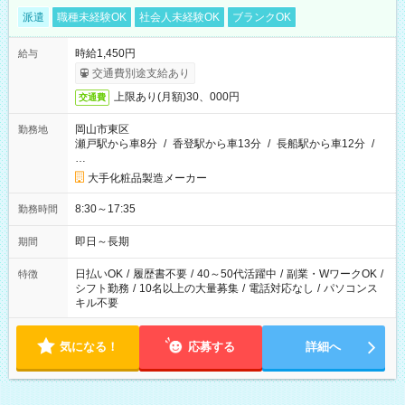
派遣
職種未経験OK
社会人未経験OK
ブランクOK
時給1,450円
給与
交通費別途支給あり
上限あり(月額)30、000円
交通費
岡山市東区
勤務地
瀬戸駅から車8分
/
香登駅から車13分
/
長船駅から車12分
/
…
大手化粧品製造メーカー
8:30～17:35
勤務時間
即日～長期
期間
日払いOK
/
履歴書不要
/
40～50代活躍中
/
副業・WワークOK
/
特徴
シフト勤務
/
10名以上の大量募集
/
電話対応なし
/
パソコンス
キル不要
気になる！
応募する
詳細へ