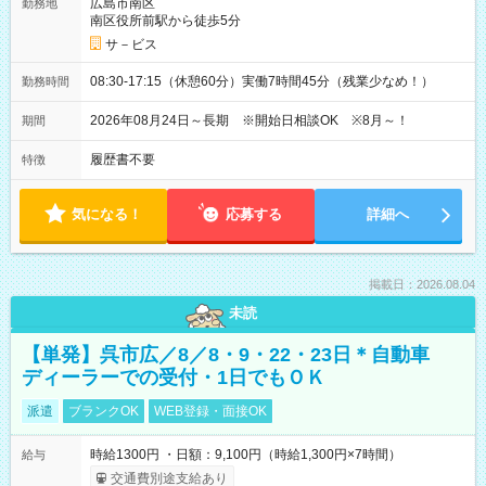
広島市南区
勤務地
南区役所前駅から徒歩5分
サ－ビス
08:30-17:15（休憩60分）実働7時間45分（残業少なめ！）
勤務時間
2026年08月24日～長期 ※開始日相談OK ※8月～！
期間
履歴書不要
特徴
気になる！
応募する
詳細へ
掲載日：2026.08.04
未読
【単発】呉市広／8／8・9・22・23日＊自動車
ディーラーでの受付・1日でもＯＫ
派遣
ブランクOK
WEB登録・面接OK
時給1300円 ・日額：9,100円（時給1,300円×7時間）
給与
交通費別途支給あり