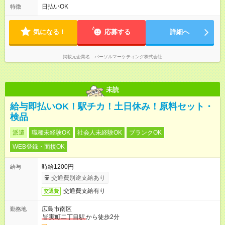
日払いOK
特徴
気になる！
応募する
詳細へ
掲載元企業名
パーソルマーケティング株式会社
未読
給与即払いOK！駅チカ！土日休み！原料セット・
検品
派遣
職種未経験OK
社会人未経験OK
ブランクOK
WEB登録・面接OK
時給1200円
給与
交通費別途支給あり
交通費支給有り
交通費
広島市南区
勤務地
皆実町二丁目駅
から徒歩2分