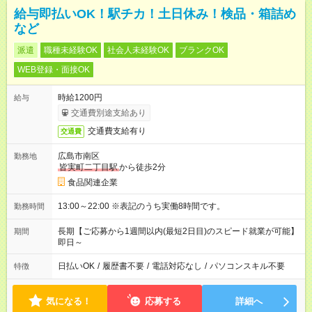
給与即払いOK！駅チカ！土日休み！検品・箱詰め
など
派遣
職種未経験OK
社会人未経験OK
ブランクOK
WEB登録・面接OK
時給1200円
給与
交通費別途支給あり
交通費支給有り
交通費
広島市南区
勤務地
皆実町二丁目駅
から徒歩2分
食品関連企業
13:00～22:00 ※表記のうち実働8時間です。
勤務時間
長期【ご応募から1週間以内(最短2日目)のスピード就業が可能】
期間
即日～
日払いOK
/
履歴書不要
/
電話対応なし
/
パソコンスキル不要
特徴
気になる！
応募する
詳細へ