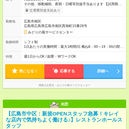
その他、移動補助、夜朝・日曜等別途手当あります 【試用期
間】試用期間なし
交通費別途支給あり
広島市南区
勤務地
広島県広島県広島市南区西旭町15番28号
みどりの風サービスセンター
シフト制
勤務時間
1日あたりの実働時間：最大1時間/日 概ね8：00～19：00の間で
週1ｈの勤務で可
週1日からOK / 副業・WワークOK
特徴
気になる！
応募する
詳細へ
掲載元企業名
みどりの風サービスセンター
未読
【広島市中区：新規OPENスタッフ急募！キレイ
な店内で気持ちよく働ける♪】レストランホールス
タッフ