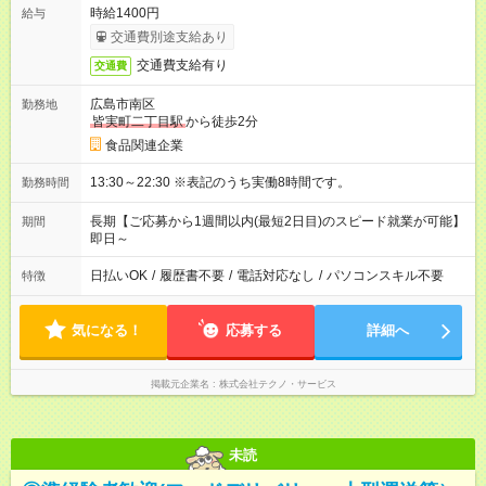
時給1400円
給与
交通費別途支給あり
交通費支給有り
交通費
広島市南区
勤務地
皆実町二丁目駅
から徒歩2分
食品関連企業
13:30～22:30 ※表記のうち実働8時間です。
勤務時間
長期【ご応募から1週間以内(最短2日目)のスピード就業が可能】
期間
即日～
日払いOK
/
履歴書不要
/
電話対応なし
/
パソコンスキル不要
特徴
気になる！
応募する
詳細へ
掲載元企業名
株式会社テクノ・サービス
未読