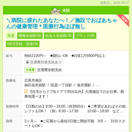
掲載日：2026.08.07
未読
NEW
＼病院に疲れたあなたへ！／施設でおばあちゃ
んの健康管理＊医療行為ほぼ無し
派遣
職種未経験OK
社会人未経験OK
ブランクOK
WEB登録・面接OK
時給2100円～ ■週払いOK ■日収1万6800円以上
給与
交通費別途支給あり
交通費全額支給
交通費
広島市南区
勤務地
南区役所前駅
/
段原一丁目駅
/
海岸通駅
/
…
【自宅からドアtoドアで30分以内】介護施設でのお仕事。勤
務地選べます！
【日勤のみ】9:00～18:00（休憩60分） ■ご希望があればその他
勤務時間
シフトもOK！ （例）8:30～17:30 10:00～19:00 など
「家族とお休みを合わせたい」 「できれば残業はしたくない」
など、あなたのご希望に沿ったお仕事をご紹介します！ ※Wワ
2ヶ月～ ■ご応募から最短3日後に開始可能 9月～、10月スタ
期間
ーク希望の方へ 今ご覧のお仕事で希望する勤務時間と、もう1つ
ートもOK！
のお仕事の勤務時間。 合計で週40時間を超える場合は応募でき