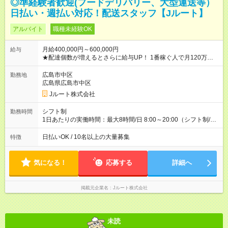
◎準経験者歓迎(フードデリバリー、大型運送等）
日払い・週払い対応！配送スタッフ【Jルート】
アルバイト
職種未経験OK
月給400,000円～600,000円
給与
★配達個数が増えるとさらに給与UP！ 1番稼ぐ人で月120万ほ
ど！ ・主要都市エリア 月収55万円／週5日稼働 月収65万~112
万円／週6日稼働 ・地方郊外エリア 月収40万円／週5日稼働 月
広島市中区
勤務地
収40万円~50万円／週6日稼働 ＜モデルイメージ＞ ■月収50万
広島県広島市中区
円 (27歳男性/江東区在住)※元建築関係 1日150個配達×25日勤務
Jルート株式会社
(日休み) ■月収80万円(43歳男性/墨田区在住)※元営業 1日200個
配達×25日勤務(月休み) 【試用期間】試用期間なし
シフト制
勤務時間
1日あたりの実働時間：最大8時間/日 8:00～20:00（シフト制/実
働8時間） ※週5日勤務（場所次第では週4も有り） ※配達状況に
よって時間外での勤務可能性有り ※案件により多少の前後あり
日払いOK / 10名以上の大量募集
特徴
※配達が完了次第、帰社OKです
気になる！
応募する
詳細へ
掲載元企業名
Jルート株式会社
未読