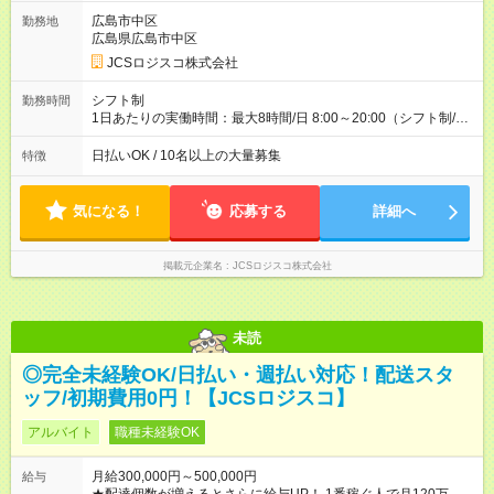
ど！ ・主要都市エリア 月収55万円／週5日稼働 月収65万~112
万円／週6日稼働 ・地方郊外エリア 月収40万円／週5日稼働 月
広島市中区
勤務地
収40万円~50万円／週6日稼働 ＜モデルイメージ＞ ■月収50万
広島県広島市中区
円 (27歳男性/江東区在住)※元建築関係 1日150個配達×25日勤務
JCSロジスコ株式会社
(日休み) ■月収80万円(43歳男性/墨田区在住)※元営業 1日200個
配達×25日勤務(月休み) 【試用期間】試用期間なし
シフト制
勤務時間
1日あたりの実働時間：最大8時間/日 8:00～20:00（シフト制/実
働8時間） ※週5日勤務（場所次第では週4も有り） ※配達状況に
よって時間外での勤務可能性有り ※案件により多少の前後あり
日払いOK / 10名以上の大量募集
特徴
※配達が完了次第、帰社OKです
気になる！
応募する
詳細へ
掲載元企業名
JCSロジスコ株式会社
未読
◎完全未経験OK/日払い・週払い対応！配送スタ
ッフ/初期費用0円！【JCSロジスコ】
アルバイト
職種未経験OK
月給300,000円～500,000円
給与