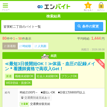
0
メニュー
気になる！
ログイン
検索結果
条件の変更
皆実町二丁目のバイト一覧
80
1,444
件中
1
～
50
件表示
平均時給:
円
新着順
時給順
人気順
掲載日：2026.08.08
未読
NEW
≪最短3日後開始OK！≫体温・血圧の記録メイ
ン＊看護師資格で高収入Get！
派遣
職種未経験OK
社会人未経験OK
ブランクOK
WEB登録・面接OK
時給2100円～ ■週払いOK ■日収1万6800円以上
給与
交通費別途支給あり
交通費全額支給
交通費