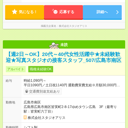
気になる！
応募する
詳細へ
掲載元企業名
株式会社スタジオアリス
未読
【週2日～OK】20代～40代女性活躍中★未経験歓
迎★写真スタジオの接客スタッフ_507/広島市南区
アルバイト
職種未経験OK
時給1,090円～
給与
平日1090円／土日祝1140円 通勤費実費支給※月額30,000円まで
■弊社の準社員へステップアップすると時給30円UP!!■ 準社員
交通費別途支給あり
とは… ・開店又は閉店作業が可能な方で1週間で24時間以上
（土日祝含む）シフトに入れる方 ～年2回行われる昇格審査に合
広島市南区
勤務地
格し、社内資格を有すると時給100円以上アップ！～ 【試用期
広島県広島市南区皆実町2-8-17ゆめタウン広島 3F（最寄り
間】試用期間あり 試用期間の長さ：3ヶ月 雇用形態、給与は本
駅：皆実町六丁目）
採用時と同じです。
株式会社スタジオアリス
シフト制
勤務時間