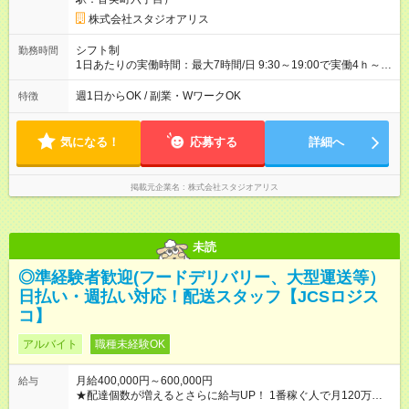
株式会社スタジオアリス
シフト制
勤務時間
1日あたりの実働時間：最大7時間/日 9:30～19:00で実働4ｈ～ ◎
日祝勤務できる方歓迎
週1日からOK / 副業・WワークOK
特徴
気になる！
応募する
詳細へ
掲載元企業名
株式会社スタジオアリス
未読
◎準経験者歓迎(フードデリバリー、大型運送等）
日払い・週払い対応！配送スタッフ【JCSロジス
コ】
アルバイト
職種未経験OK
月給400,000円～600,000円
給与
★配達個数が増えるとさらに給与UP！ 1番稼ぐ人で月120万ほ