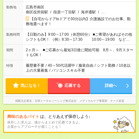
広島市南区
勤務地
南区役所前駅
/
段原一丁目駅
/
海岸通駅
/
…
【自宅からドアtoドアで30分以内】介護施設でのお仕事。勤
務地選べます！
【日勤のみ】9:00～17:00（休憩60分） ■ご希望があればその他
勤務時間
シフトもOK！ （例）8:30～17:30 10:00～19:00 など
「家族とお休みを合わせたい」 「できれば残業はしたくない」
など、あなたのご希望に沿ったお仕事をご紹介します！ ※Wワ
2ヶ月～ ■ご応募から最短3日後に開始可能 8月～、9月スター
期間
ーク希望の方へ 今ご覧のお仕事で希望する勤務時間と、もう1つ
トもOK！
のお仕事の勤務時間。 合計で週40時間を超える場合は応募でき
ません
履歴書不要
/
40～50代活躍中
/
服装自由
/
シフト勤務
/
10名以
特徴
上の大量募集
/
パソコンスキル不要
気になる！
応募する
詳細へ
掲載元企業名
日研トータルソーシング株式会社 メディカルケア事業部 ナース派遣
興味のあるバイト
は、とりあえず保存しよう♪
保存した求人は、後からまとめて応募できるよ。
企業からアプローチが届くことも！