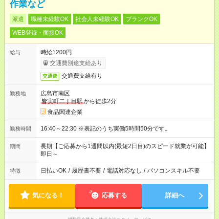
作業など
派遣
職種未経験OK
社会人未経験OK
ブランクOK
WEB登録・面接OK
時給1200円
給与
交通費別途支給あり
交通費支給有り
交通費
広島市南区
勤務地
皆実町二丁目駅
から徒歩2分
食品関連企業
16:40～22:30 ※表記のうち実働5時間50分です。
勤務時間
長期【ご応募から1週間以内(最短2日目)のスピード就業が可能】
期間
即日～
日払いOK
/
履歴書不要
/
電話対応なし
/
パソコンスキル不要
特徴
気になる！
応募する
詳細へ