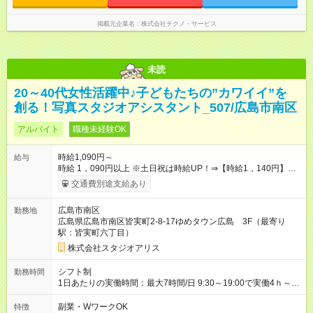
掲載元企業名
株式会社テクノ・サービス
未読
20～40代女性活躍中♪子どもたちの”カワイイ”を
創る！写真スタジオアシスタント_507/広島市南区
アルバイト
職種未経験OK
時給1,090円～
給与
時給 1，090円以上 ※土日祝は時給UP！⇒【時給1，140円】に♪
※交通費もしっかり支給（月30,000円まで） 【時給UPのチャン
交通費別途支給あり
スもたくさん！やりがいも◎】 頑張りはちゃ～んと時給に反映
します！ 《チャンス１》準社員になると… 週24ｈ以上（土日祝
広島市南区
勤務地
含む）のシフトインで 「準社員」に！⇒ 時給30円UP！ 《チャ
広島県広島市南区皆実町2-8-17ゆめタウン広島 3F（最寄り
ンス２》社内資格をGETすると… 年2回の昇格審査クリアで、
駅：皆実町六丁目）
専門スキルをGET！⇒ 時給100円以上UPも夢じゃない！ 【急な
出費も怖くない♪前給制度あり】 「今月ピンチかも…」そんな時
株式会社スタジオアリス
も大丈夫！ 働いた分のお給料の一部を、 給料日前に受け取れる
嬉しい制度です。 【試用期間】試用期間あり 試用期間の長さ：
シフト制
勤務時間
3ヶ月 雇用形態、給与は本採用時と同じです。
1日あたりの実働時間：最大7時間/日 9:30～19:00で実働4ｈ～ ◆
週2日～・1日4ｈ～OK ◆土日祝勤務できる方歓迎
副業・WワークOK
特徴