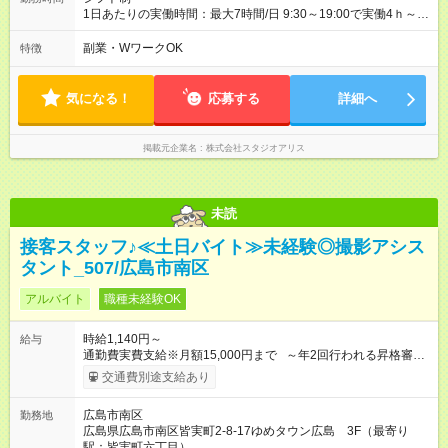
1日あたりの実働時間：最大7時間/日 9:30～19:00で実働4ｈ～ ◆
週2日～・1日4ｈ～OK ◆土日祝勤務できる方歓迎
副業・WワークOK
特徴
気になる！
応募する
詳細へ
掲載元企業名
株式会社スタジオアリス
未読
接客スタッフ♪≪土日バイト≫未経験◎撮影アシス
タント_507/広島市南区
アルバイト
職種未経験OK
時給1,140円～
給与
通勤費実費支給※月額15,000円まで ～年2回行われる昇格審査
に合格し、社内資格を有すると時給100円以上アップ！～ 【試
交通費別途支給あり
用期間】試用期間あり 試用期間の長さ：3ヶ月 雇用形態、給与
は本採用時と同じです。
広島市南区
勤務地
広島県広島市南区皆実町2-8-17ゆめタウン広島 3F（最寄り
駅：皆実町六丁目）