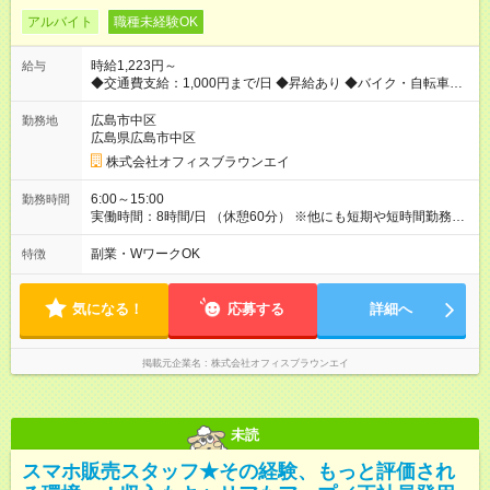
アルバイト
職種未経験OK
時給1,223円～
給与
◆交通費支給：1,000円まで/日 ◆昇給あり ◆バイク・自転車通勤
OK 【試用期間】試用期間あり 試用期間の長さ：2週間 ※ 雇用形
態と給与に、本採用時と異なる部分があります。 雇用形態：本
広島市中区
勤務地
採用時と同じです。 給与：時給 1,085円以上 研修期間中は1～2
広島県広島市中区
週間程度
株式会社オフィスブラウンエイ
6:00～15:00
勤務時間
実働時間：8時間/日 （休憩60分） ※他にも短期や短時間勤務な
ど相談可能です お気軽に仰ってください。 ・「朝だけ働きた
い」 ・「短時間でサクッと稼ぎたい」 そんな方にピッタ
副業・WワークOK
特徴
リ！
気になる！
応募する
詳細へ
掲載元企業名
株式会社オフィスブラウンエイ
未読
スマホ販売スタッフ★その経験、もっと評価され