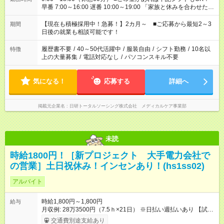
早番 7:00～16:00 遅番 10:00～19:00 「家族と休みを合わせた
い」 「余裕を持って夕飯の準備がしたい」 「できれば残業はし
たくない」 など、ご希望を教えてくださいね。 ※Wワーク希望
【現在も積極採用中！急募！】2カ月～ ■ご応募から最短2～3
期間
の方へ 今ご覧のお仕事で希望する勤務時間と、もう1つのお仕事
日後の就業も相談可能です！
の勤務時間。 合計で週40時間を超える場合は応募できません。
履歴書不要
/
40～50代活躍中
/
服装自由
/
シフト勤務
/
10名以
特徴
上の大量募集
/
電話対応なし
/
パソコンスキル不要
気になる！
応募する
詳細へ
掲載元企業名
日研トータルソーシング株式会社 メディカルケア事業部
未読
時給1800円！［新プロジェクト 大手電力会社で
の営業］土日祝休み！インセンあり！(hs1ss02)
アルバイト
時給1,800円～1,800円
給与
月収例: 28万3500円（7.5ｈ×21日） ※日払い週払いあり 【試用
期間】試用期間なし
交通費別途支給あり