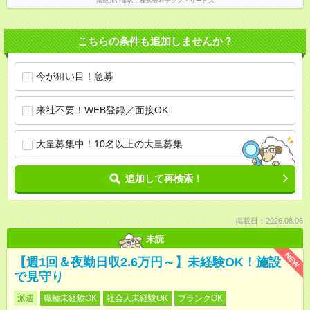
掲載元企業名
株式会社テクノ・サービス
こちらの条件も追加しませんか？
今が狙い目！急募
来社不要！WEB登録／面接OK
大量募集中！10名以上の大量募集
追加して再検索！
掲載日：2026.08.06
未読
NEW
【週1回＆夜勤日収2.6万円～】未経験OK！施設
で見守り
派遣
職種未経験OK
社会人未経験OK
ブランクOK