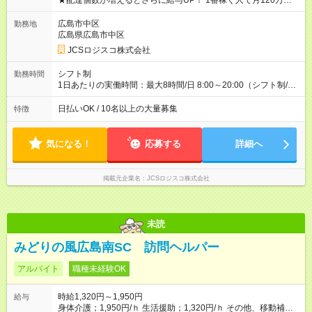
★配達個数が増えるとさらに給与UP！ 1番稼ぐ人で月120万ほ
ど！ ・主要都市エリア 月収55万円／週5日稼働 月収65万~112
万円／週6日稼働 ・地方郊外エリア 月収40万円／週5日稼働 月
広島市中区
勤務地
収40万円~50万円／週6日稼働 ＜モデルイメージ＞ ■月収50万
広島県広島市中区
円 (27歳男性/江東区在住)※元建築関係 1日150個配達×25日勤務
JCSロジスコ株式会社
(日休み) ■月収80万円(43歳男性/墨田区在住)※元営業 1日200個
配達×25日勤務(月休み) 【試用期間】試用期間なし
シフト制
勤務時間
1日あたりの実働時間：最大8時間/日 8:00～20:00（シフト制/実
働8時間） ※週5日勤務（場所次第では週4も有り） ※配達状況に
よって時間外での勤務可能性有り ※案件により多少の前後あり
日払いOK / 10名以上の大量募集
特徴
※配達が完了次第、帰社OKです
気になる！
応募する
詳細へ
掲載元企業名
JCSロジスコ株式会社
未読
みどりの風広島南SC 訪問ヘルパー
アルバイト
職種未経験OK
時給1,320円～1,950円
給与
身体介護；1,950円/ｈ 生活援助；1,320円/ｈ その他、移動補