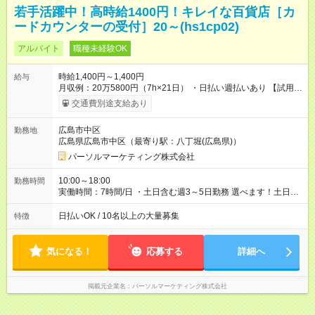
若手活躍中！高時給1400円！キレイな百貨店［カ
ードカウンターの受付］20～(hs1cp02)
アルバイト
職種未経験OK
時給1,400円～1,400円
給与
月収例：20万5800円（7h×21日） ・日払い週払いあり 【試用期
間】試用期間なし
交通費別途支給あり
広島市中区
勤務地
広島県広島市中区（最寄り駅：八丁堀(広島県)）
パーソルマーケティング株式会社
10:00～18:00
勤務時間
実働時間：7時間/日 ・土日含む週3～5日勤務 選べます！土日も
休みやすい！ ・残業は有りません！
日払いOK / 10名以上の大量募集
特徴
気になる！
応募する
詳細へ
掲載元企業名
パーソルマーケティング株式会社