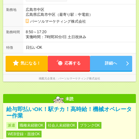
広島市中区
勤務地
広島県広島市中区（最寄り駅：中電前）
パーソルマーケティング株式会社
8:50～17:20
勤務時間
実働時間：7時間30分/日 土日祝休み
日払いOK
特徴
気になる！
応募する
詳細へ
掲載元企業名
パーソルマーケティング株式会社
未読
給与即払いOK！駅チカ！高時給！機械オペレータ
ー作業
派遣
職種未経験OK
社会人未経験OK
ブランクOK
WEB登録・面接OK