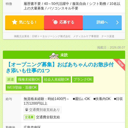
ません
履歴書不要
/
40～50代活躍中
/
服装自由
/
シフト勤務
/
10名以
特徴
上の大量募集
/
パソコンスキル不要
気になる！
応募する
詳細へ
掲載元企業名
日研トータルソーシング株式会社 メディカルケア事業部 ナース派遣
掲載日：2026.08.07
未読
NEW
【オープニング募集】おばあちゃんのお散歩付
き添いも仕事の1つ
派遣
職種未経験OK
社会人未経験OK
ブランクOK
WEB登録・面接OK
無資格未経験：時給1400円～ ■週払いOK ■扶養内OK ■日収
給与
1万1200円以上
交通費別途支給あり
交通費全額支給
交通費
広島市南区
勤務地