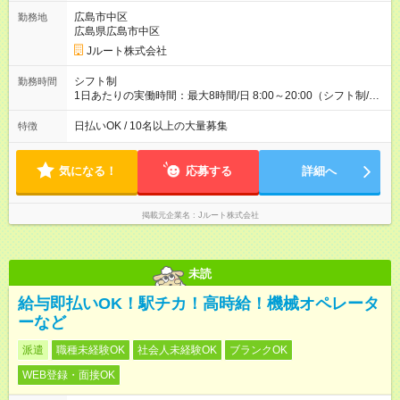
ど！ ・主要都市エリア 月収55万円／週5日稼働 月収65万~112
万円／週6日稼働 ・地方郊外エリア 月収40万円／週5日稼働 月
広島市中区
勤務地
収40万円~50万円／週6日稼働 ＜モデルイメージ＞ ■月収50万
広島県広島市中区
円 (27歳男性/江東区在住)※元建築関係 1日150個配達×25日勤務
Jルート株式会社
(日休み) ■月収80万円(43歳男性/墨田区在住)※元営業 1日200個
配達×25日勤務(月休み) 【試用期間】試用期間なし
シフト制
勤務時間
1日あたりの実働時間：最大8時間/日 8:00～20:00（シフト制/実
働8時間） ※週5日勤務（場所次第では週4も有り） ※配達状況に
よって時間外での勤務可能性有り ※案件により多少の前後あり
日払いOK / 10名以上の大量募集
特徴
※配達が完了次第、帰社OKです
気になる！
応募する
詳細へ
掲載元企業名
Jルート株式会社
未読
給与即払いOK！駅チカ！高時給！機械オペレータ
ーなど
派遣
職種未経験OK
社会人未経験OK
ブランクOK
WEB登録・面接OK