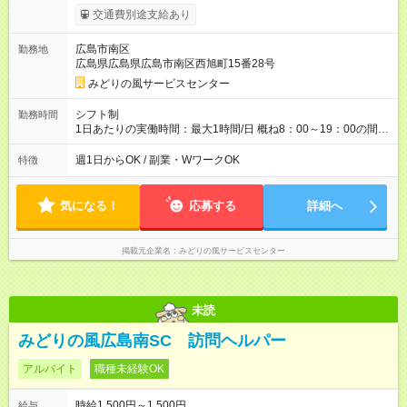
助、夜朝・日曜等別途手当あります 【試用期間】試用期間なし
交通費別途支給あり
広島市南区
勤務地
広島県広島県広島市南区西旭町15番28号
みどりの風サービスセンター
シフト制
勤務時間
1日あたりの実働時間：最大1時間/日 概ね8：00～19：00の間で
週1ｈの勤務で可
週1日からOK / 副業・WワークOK
特徴
気になる！
応募する
詳細へ
掲載元企業名
みどりの風サービスセンター
未読
みどりの風広島南SC 訪問ヘルパー
アルバイト
職種未経験OK
時給1,500円～1,500円
給与