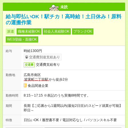
未読
給与即払いOK！駅チカ！高時給！土日休み！原料
の運搬作業
派遣
職種未経験OK
社会人未経験OK
ブランクOK
WEB登録・面接OK
時給1300円
給与
交通費別途支給あり
交通費支給有り
交通費
広島市南区
勤務地
皆実町二丁目駅
から徒歩2分
食品関連企業
8:15～17:15 ※表記のうち実働8時間です。
勤務時間
長期【ご応募から1週間以内(最短2日目)のスピード就業が可能】
期間
即日～
日払いOK
/
履歴書不要
/
電話対応なし
/
パソコンスキル不要
特徴