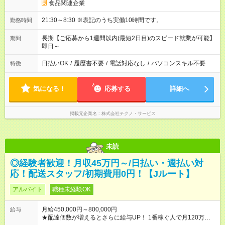
食品関連企業
21:30～8:30 ※表記のうち実働10時間です。
勤務時間
長期【ご応募から1週間以内(最短2日目)のスピード就業が可能】
期間
即日～
日払いOK
/
履歴書不要
/
電話対応なし
/
パソコンスキル不要
特徴
気になる！
応募する
詳細へ
掲載元企業名
株式会社テクノ・サービス
未読
◎経験者歓迎！月収45万円～/日払い・週払い対
応！配送スタッフ/初期費用0円！【Jルート】
アルバイト
職種未経験OK
月給450,000円～800,000円
給与
★配達個数が増えるとさらに給与UP！ 1番稼ぐ人で月120万ほ