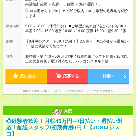
南区役所前駅
/
段原一丁目駅
/
海岸通駅
/
…
≪自宅からドアtoドアで30分以内！≫ご希望の勤務地を紹介
します。
9:00～18:00（休憩60分） ■ご希望があれば下記シフトもOK！
勤務時間
早番 7:00～16:00 遅番 10:00～19:00 夜勤 16:30～翌9:30 「家族
と休みを合わせたい」 「余裕を持って夕飯の準備がしたい」
「できれば残業はしたくない」 など、ご希望を教えてください
【8月中のスタートOK！急募！】2カ月～ ■ご応募から最短2～
期間
ね。 ※Wワーク希望の方へ 今ご覧のお仕事で希望する勤務時間
3日後に就業が可能です！
と、もう1つのお仕事の勤務時間。 合計で週40時間を超える場
合は応募できません。
履歴書不要
/
40～50代活躍中
/
服装自由
/
シフト勤務
/
10名以
特徴
上の大量募集
/
電話対応なし
/
パソコンスキル不要
気になる！
応募する
詳細へ
掲載元企業名
日研トータルソーシング株式会社 メディカルケア事業部
未読
◎経験者歓迎！月収45万円～/日払い・週払い対
応！配送スタッフ/初期費用0円！【JCSロジス
コ】