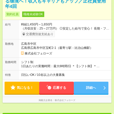
る環境へ！収入もキャリアもアップ／正社員登用
年4回
契約社員
職種未経験OK
時給1,450円～1,650円
給与
（月収目安：25～27万円） ◎安定した給与で安心！ 長期・フル
タイムで勤務いただける方にお越しいただきたいと思っていま
交通費別途支給あり
す。シフトが削られることはないので、安定した給与が入りま
す。 ◎日払い・週払いもOK！※規定あり すぐに働きたい、稼ぎ
広島市中区
勤務地
たいという人もいると思います。このあたりは柔軟に対応する
広島県広島市中区宝町2-1（最寄り駅：比治山橋駅）
ので、お気軽にご相談ください！ ※2ヶ月の試用期間がありま
す。その間の給与・待遇に変更はありません。 【試用期間】試
株式会社フェローズ
用期間あり 試用期間の長さ：2ヶ月 雇用形態、給与は本採用時
と同じです。
シフト制
勤務時間
1日あたりの実働時間：最大8時間/日 ＊【シフト例】＊
(1) 10:00～19:00 (2) 11:00～20:00 (3) 12:00～21:00 など ◎
いずれも実働8時間・休憩1時間です。中抜けシフトなどはあり
日払いOK / 10名以上の大量募集
特徴
ません。 ◎残業は少なく、月10時間未満です。「残業代で稼ぎ
たい」などあれば相談に応じますのでおっしゃってください！
気になる！
応募する
詳細へ
掲載元企業名
株式会社フェローズ