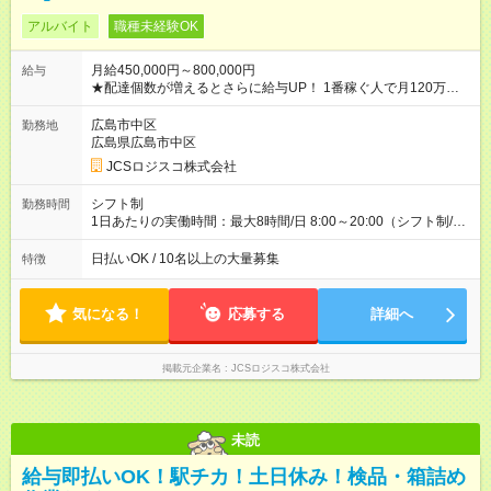
アルバイト
職種未経験OK
月給450,000円～800,000円
給与
★配達個数が増えるとさらに給与UP！ 1番稼ぐ人で月120万ほ
ど！ ・主要都市エリア 月収55万円／週5日稼働 月収65万~112
万円／週6日稼働 ・地方郊外エリア 月収40万円／週5日稼働 月
広島市中区
勤務地
収40万円~50万円／週6日稼働 ＜モデルイメージ＞ ■月収50万
広島県広島市中区
円 (27歳男性/江東区在住)※元建築関係 1日150個配達×25日勤務
JCSロジスコ株式会社
(日休み) ■月収80万円(43歳男性/墨田区在住)※元営業 1日200個
配達×25日勤務(月休み) 【試用期間】試用期間なし
シフト制
勤務時間
1日あたりの実働時間：最大8時間/日 8:00～20:00（シフト制/実
働8時間） ※週5日勤務（場所次第では週4も有り） ※配達状況に
よって時間外での勤務可能性有り ※案件により多少の前後あり
日払いOK / 10名以上の大量募集
特徴
※配達が完了次第、帰社OKです
気になる！
応募する
詳細へ
掲載元企業名
JCSロジスコ株式会社
未読
給与即払いOK！駅チカ！土日休み！検品・箱詰め