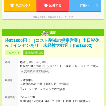
気になる！
応募する
詳細へ
掲載元企業名
株式会社テクノ・サービス
未読
時給1800円！［コスト削減の提案営業］土日祝休
み！インセンあり！未経験大歓迎！(hs1ss02)
アルバイト
職種未経験OK
時給1,800円～1,800円
給与
月収例: 30万6000円（7.5ｈ×21日＋残業10ｈ） ※日払い週払い
あり 【試用期間】試用期間なし
交通費別途支給あり
広島市中区
勤務地
広島県広島市中区（最寄り駅：中電前）
パーソルマーケティング株式会社
850～17:20
勤務時間
実働時間：7時間30分/日 平日週５日勤務（土日祝休み）