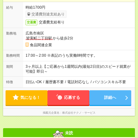
時給1700円
給与
交通費別途支給あり
交通費支給有り
交通費
広島市南区
勤務地
皆実町二丁目駅
から徒歩2分
食品関連企業
17:00～2:00 ※表記のうち実働8時間です。
勤務時間
3ヶ月以上【ご応募から1週間以内(最短2日目)のスピード就業が
期間
可能】即日～
日払いOK
/
履歴書不要
/
電話対応なし
/
パソコンスキル不要
特徴
気になる！
応募する
詳細へ
掲載元企業名
株式会社テクノ・サービス
未読