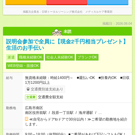
掲載元企業名
日研トータルソーシング株式会社 メディカルケア事業部
掲載日：2026.08.04
未読
説明会参加で全員に【現金2千円相当プレゼント】
生活のお手伝い
派遣
職種未経験OK
社会人未経験OK
ブランクOK
WEB登録・面接OK
無資格未経験：時給1400円～ ■週払いOK ■扶養内OK ■日収
給与
1万1200円以上
交通費別途支給あり
交通費全額支給
交通費
広島市南区
勤務地
南区役所前駅
/
段原一丁目駅
/
海岸通駅
/
…
≪自宅からドアtoドアで30分以内！≫ご希望の勤務地を紹介
します。
9:00～18:00（休憩60分） ■ご希望があれば下記シフトもOK！
勤務時間