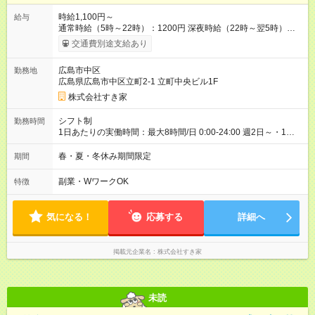
時給1,100円～
給与
通常時給（5時～22時）：1200円 深夜時給（22時～翌5時）：
1500円 高校生時給：1100円 【特別手当】早朝手当（5：00-9：
交通費別途支給あり
00）時給+150円 【試用期間】試用期間あり 試用期間の長さ：1
ヶ月 雇用形態、給与は本採用時と同じです。 試用期間の実態は
広島市中区
勤務地
30日（※条件変更なし）ですが、切り上げで一ヶ月とさせてい
広島県広島市中区立町2-1 立町中央ビル1F
ただきます。 研修制度あり：15時間(研修中も同時給）
株式会社すき家
シフト制
勤務時間
1日あたりの実働時間：最大8時間/日 0:00-24:00 週2日～・1日
2h～OK ＜シフト例＞ 〇朝帯 5:00-9:00 〇昼帯 9:00-14:00 〇午
後帯 14:00-18:00 〇夜帯 18:00-22:00 〇深夜帯 22:00-翌5:00 基
春・夏・冬休み期間限定
期間
本は固定シフトですが家庭の都合などイレギュラーには対応し
ます♪
副業・WワークOK
特徴
気になる！
応募する
詳細へ
掲載元企業名
株式会社すき家
未読