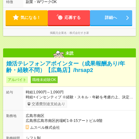
ます♪
副業・WワークOK
特徴
気になる！
応募する
詳細へ
掲載元企業名
株式会社すき家
未読
婚活テレフォンアポインター（成果報酬あり/年
齢・経験不問）【広島店】/hrsap2
アルバイト
職種未経験OK
時給1,090円～1,090円
給与
時給+インセンティブ ※経験・スキル・年齢を考慮の上、決定し
ます。 《成果に応じたインセンティブ支給例》 テレアポ未経
交通費別途支給あり
験、入社5ヶ月目の女性パートさんが、時給に加えて、月7万円
のインセンティブを獲得するなど、入社年数に関わりなく成
広島市南区
勤務地
果・貢献に応じた報酬制度が導入されています。 ※試用期間は3
広島県広島市南区的場町1-8-15アートビル9階
ヶ月で、その間は有期契約です。そのほかの条件に変更はあり
ません。 【試用期間】試用期間あり 試用期間の長さ：2ヶ月
ムスベル株式会社
※ 雇用形態と給与に、本採用時と異なる部分があります。 雇用
形態：中途採用（契約社員） 給与：本採用時と同じです。 ※試
シフト制
勤務時間