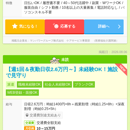
日払いOK
/
履歴書不要
/
40～50代活躍中
/
副業・WワークOK
/
特徴
服装自由
/
シフト勤務
/
10名以上の大量募集
/
電話対応なし
/
パ
ソコンスキル不要
気になる！
応募する
詳細へ
掲載元企業名
マンパワーグループ株式会社 ケアサービス事業部 （医療福祉介護関連）
掲載日：2026.08.06
未読
NEW
【週1回＆夜勤日収2.6万円～】未経験OK！施設
で見守り
派遣
職種未経験OK
社会人未経験OK
ブランクOK
WEB登録・面接OK
日収2.6万円：時給1400円×8h＋残業割増（時給1.25×8h）+深夜
給与
割増（時給0.25×5h）
交通費別途支給あり
交通費全額支給
交通費
10～15万円
月収例