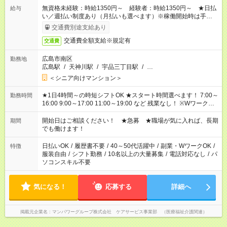
無資格未経験：時給1350円～ 経験者：時給1350円～ ★日払
給与
い／週払い制度あり（月払いも選べます）※稼働開始時は手続き
完了次第のお支払いとなります。
交通費別途支給あり
交通費全額支給※規定有
交通費
広島市南区
勤務地
広島駅
/
天神川駅
/
宇品三丁目駅
/
…
＜シニア向けマンション＞
★1日4時間～の時短シフトOK ★スタート時間選べます！ 7:00～
勤務時間
16:00 9:00～17:00 11:00～19:00 など 残業なし！ ※Wワークの
場合、他のお仕事と合わせ週40時間超の就業はご案内できませ
ん ※法令に基づき、週20時間以上勤務は社会保険への加入対象
開始日はご相談ください！ ★急募 ★職場が気に入れば、長期
期間
となります ※労働者派遣法（日雇い派遣の原則禁止）により、
でも働けます！
短時間・短期間の就業はご案内が難しい場合があります
日払いOK
/
履歴書不要
/
40～50代活躍中
/
副業・WワークOK
/
特徴
服装自由
/
シフト勤務
/
10名以上の大量募集
/
電話対応なし
/
パ
ソコンスキル不要
気になる！
応募する
詳細へ
掲載元企業名
マンパワーグループ株式会社 ケアサービス事業部 （医療福祉介護関連）