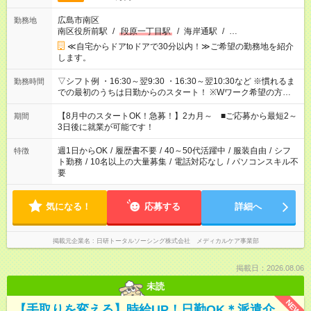
広島市南区
勤務地
南区役所前駅
/
段原一丁目駅
/
海岸通駅
/
…
≪自宅からドアtoドアで30分以内！≫ご希望の勤務地を紹介
します。
▽シフト例 ・16:30～翌9:30 ・16:30～翌10:30など ※慣れるま
勤務時間
での最初のうちは日勤からのスタート！ ※Wワーク希望の方へ
今ご覧のお仕事で希望する勤務時間と、もう1つのお仕事の勤務
時間。 合計で週40時間を超える場合は応募できません。
【8月中のスタートOK！急募！】2カ月～ ■ご応募から最短2～
期間
3日後に就業が可能です！
週1日からOK
/
履歴書不要
/
40～50代活躍中
/
服装自由
/
シフ
特徴
ト勤務
/
10名以上の大量募集
/
電話対応なし
/
パソコンスキル不
要
気になる！
応募する
詳細へ
掲載元企業名
日研トータルソーシング株式会社 メディカルケア事業部
掲載日：2026.08.06
未読
NEW
【手取りを変える】時給UP！日勤OK＊派遣介