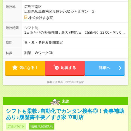
一ヶ月とさせていただきます。 研修制度あり：15時間(研修中も
広島市南区
勤務地
同時給）
広島県広島市南区段原3-3-32 シャルマン・S
株式会社すき家
シフト制
勤務時間
1日あたりの実働時間：最大7時間/日 【深夜帯】22:00～翌5:00
週2日～・1日2h～OK◎ ※22:00から翌5:00までは18歳以上の方
のみ勤務可能です（18歳未満の深夜業務禁止のため） ★深夜で
春・夏・冬休み期間限定
期間
も安心して働けます★ すき家では、ワンオペを禁止していま
す。 必ず、2名以上での勤務を行いますので、安心して働けま
副業・WワークOK
特徴
す。
気になる！
応募する
詳細へ
掲載元企業名
株式会社すき家
未読
シフトも柔軟♪自動化でカンタン接客◎！食事補助
あり♪履歴書不要／すき家 立町店
アルバイト
職種未経験OK