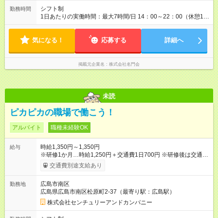
シフト制
勤務時間
1日あたりの実働時間：最大7時間/日 14：00～22：00（休憩1時
間）
気になる！
応募する
詳細へ
掲載元企業名
株式会社名門会
未読
ピカピカの職場で働こう！
アルバイト
職種未経験OK
時給1,350円～1,350円
給与
※研修1か月…時給1,250円＋交通費1日700円 ※研修後は交通
費 全額支給 【試用期間】試用期間あり 試用期間の長さ：1ヶ月
交通費別途支給あり
※ 雇用形態と給与に、本採用時と異なる部分があります。 雇用
形態：本採用時と同じです。 給与：時給 1,250円 ～ 1,250円 研
広島市南区
勤務地
修期間中は交通費1日700円まで支給
広島県広島市南区松原町2-37（最寄り駅：広島駅）
株式会社センチュリーアンドカンパニー