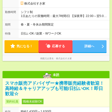
株式会社すき家
シフト制
勤務時間
1日あたりの実働時間：最大7時間/日 【深夜帯】22:00～翌5:00
週2日～・1日2h～OK◎ ※22:00から翌5:00までは18歳以上の方
のみ勤務可能です（18歳未満の深夜業務禁止のため） ★深夜で
春・夏・冬休み期間限定
期間
も安心して働けます★ すき家では、ワンオペを禁止していま
す。 必ず、2名以上での勤務を行いますので、安心して働けま
日払いOK / 副業・WワークOK
特徴
す。
気になる！
応募する
詳細へ
掲載元企業名
株式会社すき家
未読
スマホ販売アドバイザー★携帯販売経験者歓迎！
高時給＆キャリアアップも可能/日払いOK！即日
歓迎☆
契約社員
職種未経験OK
時給1,430円～1,630円
給与