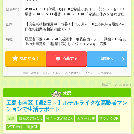
9:00～18:00（休憩60分） ■ご希望があれば下記シフトもOK！
勤務時間
早番 7:00～16:00 遅番 10:00～19:00 「家族と休みを合わせた
い」 「余裕を持って夕飯の準備がしたい」 「できれば残業はし
たくない」 など、ご希望を教えてくださいね。 ※Wワーク希望
【現在も積極採用中！急募！】2カ月～ ■ご応募から最短2～3
期間
の方へ 今ご覧のお仕事で希望する勤務時間と、もう1つのお仕事
日後の就業も相談可能です！
の勤務時間。 合計で週40時間を超える場合は応募できません。
履歴書不要
/
40～50代活躍中
/
服装自由
/
シフト勤務
/
10名以
特徴
上の大量募集
/
電話対応なし
/
パソコンスキル不要
気になる！
応募する
詳細へ
掲載元企業名
日研トータルソーシング株式会社 メディカルケア事業部
掲載日：2026.08.03
未読
広島市南区【週2日～】ホテルライクな高齢者マン
ションで生活サポート
派遣
職種未経験OK
社会人未経験OK
大学生歓迎
ブランクOK
WEB登録・面接OK