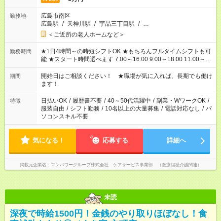
広島市南区
勤務地
広島駅
/
天神川駅
/
宇品三丁目駅
/
…
＜ご近所の老人ホームなど＞
★1日4時間～の時短シフトOK ★もちろんフルタイムシフトも可
勤務時間
能 ★スタート時間選べます 7:00～16:00 9:00～18:00 11:00～
20:00 など 残業なし！ ※Wワークの場合、他のお仕事と合わせ
週40時間超の就業はご案内できません ※法令に基づき、週20時
開始日はご相談ください！ ★職場が気に入れば、長期でも働け
期間
間以上勤務は社会保険への加入対象となります ※労働者派遣法
ます！
（日雇い派遣の原則禁止）により、短時間・短期間の就業はご
案内が難しい場合があります
日払いOK
/
履歴書不要
/
40～50代活躍中
/
副業・WワークOK
/
特徴
服装自由
/
シフト勤務
/
10名以上の大量募集
/
電話対応なし
/
パ
ソコンスキル不要
気になる！
応募する
詳細へ
掲載元企業名
マンパワーグループ株式会社 ケアサービス事業部 （医療福祉介護関連）
未読
深夜で時給1500円！金銭のやり取りほぼなし！食