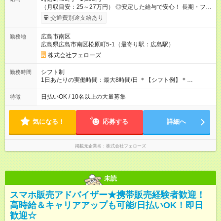
（月収目安：25～27万円） ◎安定した給与で安心！ 長期・フル
タイムで勤務いただける方にお越しいただきたいと思っていま
交通費別途支給あり
す。シフトが削られることはないので、安定した給与が入りま
す。 ◎日払い・週払いもOK！※規定あり すぐに働きたい、稼ぎ
広島市南区
勤務地
たいという人もいると思います。このあたりは柔軟に対応する
広島県広島市南区松原町5-1（最寄り駅：広島駅）
ので、お気軽にご相談ください！ ※2ヶ月の試用期間がありま
す。その間の給与・待遇に変更はありません。 【試用期間】試
株式会社フェローズ
用期間あり 試用期間の長さ：2ヶ月 雇用形態、給与は本採用時
と同じです。
シフト制
勤務時間
1日あたりの実働時間：最大8時間/日 ＊【シフト例】＊
(1) 10:00～19:00 (2) 11:00～20:00 (3) 12:00～21:00 など ◎
いずれも実働8時間・休憩1時間です。中抜けシフトなどはあり
日払いOK / 10名以上の大量募集
特徴
ません。 ◎残業は少なく、月10時間未満です。「残業代で稼ぎ
たい」などあれば相談に応じますのでおっしゃってください！
気になる！
応募する
詳細へ
掲載元企業名
株式会社フェローズ
未読
スマホ販売アドバイザー★携帯販売経験者歓迎！
高時給＆キャリアアップも可能/日払いOK！即日
歓迎☆