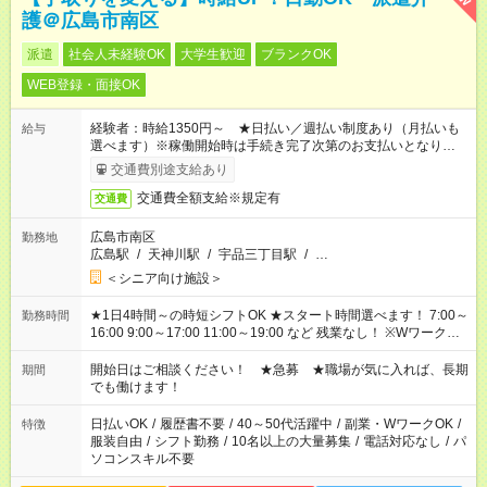
護＠広島市南区
派遣
社会人未経験OK
大学生歓迎
ブランクOK
WEB登録・面接OK
経験者：時給1350円～ ★日払い／週払い制度あり（月払いも
給与
選べます）※稼働開始時は手続き完了次第のお支払いとなりま
す。
交通費別途支給あり
交通費全額支給※規定有
交通費
広島市南区
勤務地
広島駅
/
天神川駅
/
宇品三丁目駅
/
…
＜シニア向け施設＞
★1日4時間～の時短シフトOK ★スタート時間選べます！ 7:00～
勤務時間
16:00 9:00～17:00 11:00～19:00 など 残業なし！ ※Wワークの
場合、他のお仕事と合わせ週40時間超の就業はご案内できませ
ん ※法令に基づき、週20時間以上勤務は社会保険への加入対象
開始日はご相談ください！ ★急募 ★職場が気に入れば、長期
期間
となります ※労働者派遣法（日雇い派遣の原則禁止）により、
でも働けます！
短時間・短期間の就業はご案内が難しい場合があります
日払いOK
/
履歴書不要
/
40～50代活躍中
/
副業・WワークOK
/
特徴
服装自由
/
シフト勤務
/
10名以上の大量募集
/
電話対応なし
/
パ
ソコンスキル不要