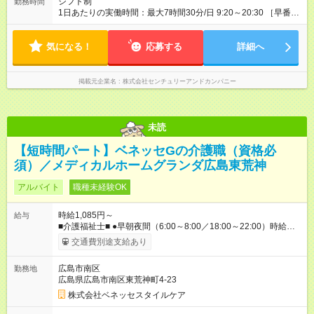
シフト制
勤務時間
1日あたりの実働時間：最大7時間30分/日 9:20～20:30 ［早番］
09：20～17：50 ［中番］10：30～19：00 ［遅番］12：00～
20：30 ※ローテーションシフト制 休憩：60分 残業：多少あり
気になる！
（月10時間程度）
応募する
詳細へ
掲載元企業名
株式会社センチュリーアンドカンパニー
未読
【短時間パート】ベネッセGの介護職（資格必
須）／メディカルホームグランダ広島東荒神
アルバイト
職種未経験OK
時給1,085円～
給与
■介護福祉士■ ●早朝夜間（6:00～8:00／18:00～22:00）時給：
1285円～ ●日中帯（8:00～18:00）時給：1185円～ ■初任者研修
交通費別途支給あり
■ ●早朝夜間（6:00～8:00／18:00～22:00）時給：1185円～ ●日
中帯（8:00～18:00）時給：1085円～ ※社内専門資格を取得し
広島市南区
勤務地
た場合は手当支給（1資格につき、60円／時） 【試用期間】試
広島県広島市南区東荒神町4-23
用期間なし
株式会社ベネッセスタイルケア