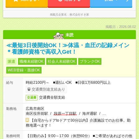
掲載元企業名
株式会社すき家
掲載日：2026.08.02
未読
≪最短3日後開始OK！≫体温・血圧の記録メイン
＊看護師資格で高収入Get！
派遣
職種未経験OK
社会人未経験OK
ブランクOK
WEB登録・面接OK
時給2100円～ ■週払いOK ■日収1万6800円以上
給与
交通費別途支給あり
交通費全額支給
交通費
広島市南区
勤務地
南区役所前駅
/
段原一丁目駅
/
海岸通駅
/
…
【自宅からドアtoドアで30分以内】介護施設でのお仕事。勤
務地選べます！
【日勤のみ】9:00～17:00（休憩60分） ■ご希望があればその他
勤務時間