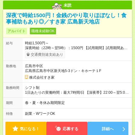
未読
深夜で時給1500円！金銭のやり取りほぼなし！食
事補助もあり◎／すき家 広島新天地店
アルバイト
職種未経験OK
時給1,500円～
給与
深夜時給（22時～翌5時）：1500円 【試用期間】試用期間あり
試用期間の長さ：1ヶ月 雇用形態、給与は本採用時と同じです。
交通費別途支給あり
試用期間の実態は30日（※条件変更なし）ですが、切り上げで
一ヶ月とさせていただきます。 研修制度あり：15時間(研修中も
広島市中区
勤務地
同時給）
広島県広島市中区新天地5-3ドン・キホーテ１F
株式会社すき家
シフト制
勤務時間
1日あたりの実働時間：最大7時間/日 【深夜帯】22:00～翌5:00
週2日～・1日2h～OK◎ ※22:00から翌5:00までは18歳以上の方
のみ勤務可能です（18歳未満の深夜業務禁止のため） ★深夜で
春・夏・冬休み期間限定
期間
も安心して働けます★ すき家では、ワンオペを禁止していま
す。 必ず、2名以上での勤務を行いますので、安心して働けま
副業・WワークOK
特徴
す。
気になる！
応募する
詳細へ