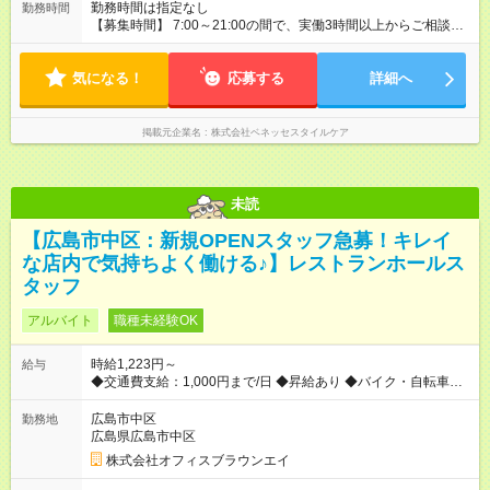
勤務時間は指定なし
勤務時間
【募集時間】 7:00～21:00の間で、実働3時間以上からご相談可
※1日の労働時間は法定労働時間（8時間）以内です
気になる！
応募する
詳細へ
掲載元企業名
株式会社ベネッセスタイルケア
未読
【広島市中区：新規OPENスタッフ急募！キレイ
な店内で気持ちよく働ける♪】レストランホールス
タッフ
アルバイト
職種未経験OK
時給1,223円～
給与
◆交通費支給：1,000円まで/日 ◆昇給あり ◆バイク・自転車通勤
OK 【試用期間】試用期間あり 試用期間の長さ：2週間 ※ 雇用形
態と給与に、本採用時と異なる部分があります。 雇用形態：本
広島市中区
勤務地
採用時と同じです。 給与：時給 1,085円以上 研修期間中は1～2
広島県広島市中区
週間程度
株式会社オフィスブラウンエイ