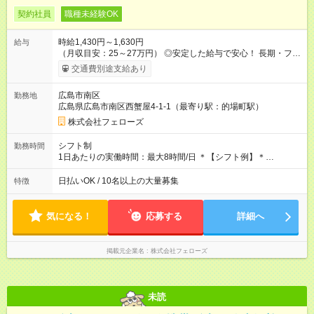
契約社員
職種未経験OK
時給1,430円～1,630円
給与
（月収目安：25～27万円） ◎安定した給与で安心！ 長期・フル
タイムで勤務いただける方にお越しいただきたいと思っていま
交通費別途支給あり
す。シフトが削られることはないので、安定した給与が入りま
す。 ◎日払い・週払いもOK！※規定あり すぐに働きたい、稼ぎ
広島市南区
勤務地
たいという人もいると思います。このあたりは柔軟に対応する
広島県広島市南区西蟹屋4-1-1（最寄り駅：的場町駅）
ので、お気軽にご相談ください！ ※2ヶ月の試用期間がありま
す。その間の給与・待遇に変更はありません。 【試用期間】試
株式会社フェローズ
用期間あり 試用期間の長さ：2ヶ月 雇用形態、給与は本採用時
と同じです。
シフト制
勤務時間
1日あたりの実働時間：最大8時間/日 ＊【シフト例】＊
(1) 10:00～19:00 (2) 11:00～20:00 (3) 12:00～21:00 など ◎
いずれも実働8時間・休憩1時間です。中抜けシフトなどはあり
日払いOK / 10名以上の大量募集
特徴
ません。 ◎残業は少なく、月10時間未満です。「残業代で稼ぎ
たい」などあれば相談に応じますのでおっしゃってください！
気になる！
応募する
詳細へ
掲載元企業名
株式会社フェローズ
未読