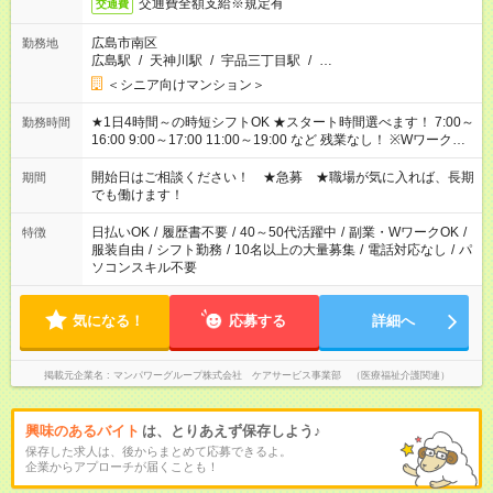
交通費全額支給※規定有
交通費
広島市南区
勤務地
広島駅
/
天神川駅
/
宇品三丁目駅
/
…
＜シニア向けマンション＞
★1日4時間～の時短シフトOK ★スタート時間選べます！ 7:00～
勤務時間
16:00 9:00～17:00 11:00～19:00 など 残業なし！ ※Wワークの
場合、他のお仕事と合わせ週40時間超の就業はご案内できませ
ん ※法令に基づき、週20時間以上勤務は社会保険への加入対象
開始日はご相談ください！ ★急募 ★職場が気に入れば、長期
期間
となります ※労働者派遣法（日雇い派遣の原則禁止）により、
でも働けます！
短時間・短期間の就業はご案内が難しい場合があります
日払いOK
/
履歴書不要
/
40～50代活躍中
/
副業・WワークOK
/
特徴
服装自由
/
シフト勤務
/
10名以上の大量募集
/
電話対応なし
/
パ
ソコンスキル不要
気になる！
応募する
詳細へ
掲載元企業名
マンパワーグループ株式会社 ケアサービス事業部 （医療福祉介護関連）
興味のあるバイト
は、とりあえず保存しよう♪
保存した求人は、後からまとめて応募できるよ。
企業からアプローチが届くことも！