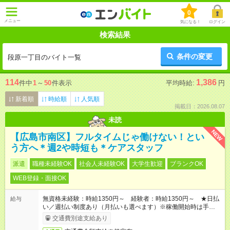
0
メニュー
気になる！
ログイン
検索結果
条件の変更
段原一丁目のバイト一覧
114
1,386
件中
1
～
50
件表示
平均時給:
円
新着順
時給順
人気順
掲載日：2026.08.07
未読
NEW
【広島市南区】フルタイムじゃ働けない！とい
う方へ＊週2や時短も＊ケアスタッフ
派遣
職種未経験OK
社会人未経験OK
大学生歓迎
ブランクOK
WEB登録・面接OK
無資格未経験：時給1350円～ 経験者：時給1350円～ ★日払
給与
い／週払い制度あり（月払いも選べます）※稼働開始時は手続き
完了次第のお支払いとなります。
交通費別途支給あり