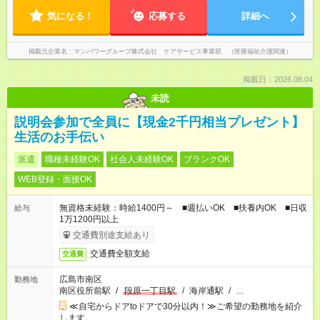
気になる！
応募する
詳細へ
掲載元企業名
マンパワーグループ株式会社 ケアサービス事業部 （医療福祉介護関連）
掲載日：2026.08.04
未読
説明会参加で全員に【現金2千円相当プレゼント】
生活のお手伝い
派遣
職種未経験OK
社会人未経験OK
ブランクOK
WEB登録・面接OK
無資格未経験：時給1400円～ ■週払いOK ■扶養内OK ■日収
給与
1万1200円以上
交通費別途支給あり
交通費全額支給
交通費
広島市南区
勤務地
南区役所前駅
/
段原一丁目駅
/
海岸通駅
/
…
≪自宅からドアtoドアで30分以内！≫ご希望の勤務地を紹介
します。