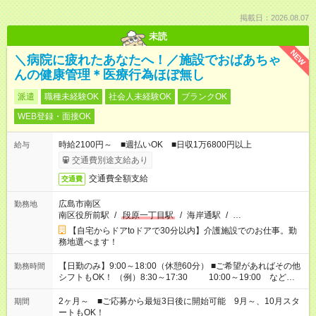
掲載日：2026.08.07
未読
NEW
＼病院に疲れたあなたへ！／施設でおばあちゃ
んの健康管理＊医療行為ほぼ無し
派遣
職種未経験OK
社会人未経験OK
ブランクOK
WEB登録・面接OK
時給2100円～ ■週払いOK ■日収1万6800円以上
給与
交通費別途支給あり
交通費全額支給
交通費
広島市南区
勤務地
南区役所前駅
/
段原一丁目駅
/
海岸通駅
/
…
【自宅からドアtoドアで30分以内】介護施設でのお仕事。勤
務地選べます！
【日勤のみ】9:00～18:00（休憩60分） ■ご希望があればその他
勤務時間
シフトもOK！ （例）8:30～17:30 10:00～19:00 など
「家族とお休みを合わせたい」 「できれば残業はしたくない」
など、あなたのご希望に沿ったお仕事をご紹介します！ ※Wワ
2ヶ月～ ■ご応募から最短3日後に開始可能 9月～、10月スタ
期間
ーク希望の方へ 今ご覧のお仕事で希望する勤務時間と、もう1つ
ートもOK！