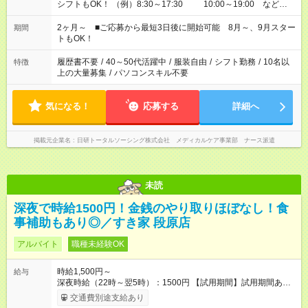
シフトもOK！ （例）8:30～17:30 10:00～19:00 など
「家族とお休みを合わせたい」 「できれば残業はしたくない」
など、あなたのご希望に沿ったお仕事をご紹介します！ ※Wワ
2ヶ月～ ■ご応募から最短3日後に開始可能 8月～、9月スター
期間
ーク希望の方へ 今ご覧のお仕事で希望する勤務時間と、もう1つ
トもOK！
のお仕事の勤務時間。 合計で週40時間を超える場合は応募でき
ません
履歴書不要
/
40～50代活躍中
/
服装自由
/
シフト勤務
/
10名以
特徴
上の大量募集
/
パソコンスキル不要
気になる！
応募する
詳細へ
掲載元企業名
日研トータルソーシング株式会社 メディカルケア事業部 ナース派遣
未読
深夜で時給1500円！金銭のやり取りほぼなし！食
事補助もあり◎／すき家 段原店
アルバイト
職種未経験OK
時給1,500円～
給与
深夜時給（22時～翌5時）：1500円 【試用期間】試用期間あり
試用期間の長さ：1ヶ月 雇用形態、給与は本採用時と同じです。
交通費別途支給あり
試用期間の実態は30日（※条件変更なし）ですが、切り上げで