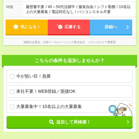
と、もう1つのお仕事の勤務時間。 合計で週40時間を超える場
合は応募できません。
履歴書不要
/
40～50代活躍中
/
服装自由
/
シフト勤務
/
10名以
特徴
上の大量募集
/
電話対応なし
/
パソコンスキル不要
気になる！
応募する
詳細へ
掲載元企業名
日研トータルソーシング株式会社 メディカルケア事業部
こちらの条件も追加しませんか？
今が狙い目！急募
来社不要！WEB登録／面接OK
大量募集中！10名以上の大量募集
追加して再検索！