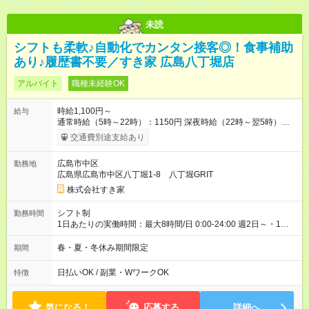
未読
シフトも柔軟♪自動化でカンタン接客◎！食事補助
あり♪履歴書不要／すき家 広島八丁堀店
アルバイト
職種未経験OK
時給1,100円～
給与
通常時給（5時～22時）：1150円 深夜時給（22時～翌5時）：
1500円 高校生時給：1100円 【特別手当】早朝手当（5：00-9：
交通費別途支給あり
00）時給+150円 【試用期間】試用期間あり 試用期間の長さ：1
ヶ月 雇用形態、給与は本採用時と同じです。 試用期間の実態は
広島市中区
勤務地
30日（※条件変更なし）ですが、切り上げで一ヶ月とさせてい
広島県広島市中区八丁堀1-8 八丁堀GRIT
ただきます。 研修制度あり：15時間(研修中も同時給）
株式会社すき家
シフト制
勤務時間
1日あたりの実働時間：最大8時間/日 0:00-24:00 週2日～・1日
2h～OK ＜シフト例＞ 〇朝帯 5:00-9:00 〇昼帯 9:00-14:00 〇午
後帯 14:00-18:00 〇夜帯 18:00-22:00 〇深夜帯 22:00-翌5:00 基
春・夏・冬休み期間限定
期間
本は固定シフトですが家庭の都合などイレギュラーには対応し
ます♪
日払いOK / 副業・WワークOK
特徴
気になる！
応募する
詳細へ