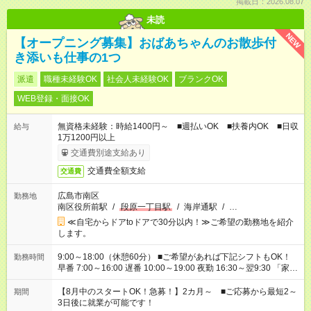
掲載日：2026.08.07
未読
NEW
【オープニング募集】おばあちゃんのお散歩付
き添いも仕事の1つ
派遣
職種未経験OK
社会人未経験OK
ブランクOK
WEB登録・面接OK
無資格未経験：時給1400円～ ■週払いOK ■扶養内OK ■日収
給与
1万1200円以上
交通費別途支給あり
交通費全額支給
交通費
広島市南区
勤務地
南区役所前駅
/
段原一丁目駅
/
海岸通駅
/
…
≪自宅からドアtoドアで30分以内！≫ご希望の勤務地を紹介
します。
9:00～18:00（休憩60分） ■ご希望があれば下記シフトもOK！
勤務時間
早番 7:00～16:00 遅番 10:00～19:00 夜勤 16:30～翌9:30 「家族
と休みを合わせたい」 「余裕を持って夕飯の準備がしたい」
「できれば残業はしたくない」 など、ご希望を教えてください
【8月中のスタートOK！急募！】2カ月～ ■ご応募から最短2～
期間
ね。 ※Wワーク希望の方へ 今ご覧のお仕事で希望する勤務時間
3日後に就業が可能です！