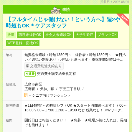
掲載日：2026.08.06
未読
NEW
【フルタイムじゃ働けない！という方へ】週2や
時短もOK＊ケアスタッフ
派遣
職種未経験OK
社会人未経験OK
大学生歓迎
ブランクOK
WEB登録・面接OK
無資格未経験：時給1350円～ 経験者：時給1350円～ ★日払
給与
い／週払い制度あり（月払いも選べます）※稼働開始時は手続き
完了次第のお支払いとなります。
交通費別途支給あり
交通費全額支給※規定有
交通費
広島市南区
勤務地
広島駅
/
天神川駅
/
宇品三丁目駅
/
…
＜シニア向けマンション＞
★1日4時間～の時短シフトOK ★スタート時間選べます！ 7:00～
勤務時間
16:00 9:00～17:00 11:00～19:00 など 残業なし！ ※Wワークの
場合、他のお仕事と合わせ週40時間超の就業はご案内できませ
ん ※法令に基づき、週20時間以上勤務は社会保険への加入対象
開始日はご相談ください！ ★急募 ★職場が気に入れば、長期
期間
となります ※労働者派遣法（日雇い派遣の原則禁止）により、
でも働けます！
短時間・短期間の就業はご案内が難しい場合があります