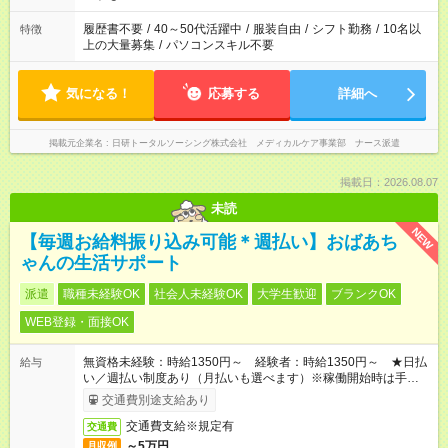
のお仕事の勤務時間。 合計で週40時間を超える場合は応募でき
ません
履歴書不要
/
40～50代活躍中
/
服装自由
/
シフト勤務
/
10名以
特徴
上の大量募集
/
パソコンスキル不要
気になる！
応募する
詳細へ
掲載元企業名
日研トータルソーシング株式会社 メディカルケア事業部 ナース派遣
掲載日：2026.08.07
未読
NEW
【毎週お給料振り込み可能＊週払い】おばあち
ゃんの生活サポート
派遣
職種未経験OK
社会人未経験OK
大学生歓迎
ブランクOK
WEB登録・面接OK
無資格未経験：時給1350円～ 経験者：時給1350円～ ★日払
給与
い／週払い制度あり（月払いも選べます）※稼働開始時は手続き
完了次第のお支払いとなります。
交通費別途支給あり
交通費支給※規定有
交通費
～5万円
月収例