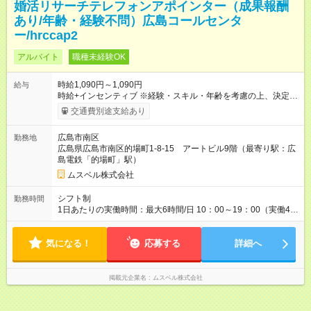
婚活リサーチテレフォンアポインター（成果報酬
あり/年齢・経験不問）広島コールセンタ
ー/hrccap2
アルバイト
職種未経験OK
時給1,090円～1,090円
給与
時給+インセンティブ ※経験・スキル・年齢を考慮の上、決定し
ます。 《成果に応じたインセンティブ支給例》 テレアポ未経
交通費別途支給あり
験、入社5ヶ月目の女性パートさんが、時給に加えて、月7万円
のインセンティブを獲得するなど、入社年数に関わりなく成
広島市南区
勤務地
果・貢献に応じた報酬制度が導入されています。 ※試用期間は3
広島県広島市南区的場町1-8-15 アートビル9階（最寄り駅：広
ヶ月で、その間は有期契約です。そのほかの条件に変更はあり
島電鉄「的場町」駅）
ません。 【試用期間】試用期間あり 試用期間の長さ：2ヶ月
※ 雇用形態と給与に、本採用時と異なる部分があります。 雇用
ムスベル株式会社
形態：中途採用（契約社員） 給与：本採用時と同じです。 ※試
用期間は2ヶ月で、その間は有期契約です。そのほかの条件に変
シフト制
勤務時間
更はありません。 ※月所定労働時間が110時間未満の方は試用期
1日あたりの実働時間：最大6時間/日 10：00～19：00（実働4時
間3ヶ月になります。
間～７時間） ・上記期間帯のうち実働4時間～７時間 ・週3日～
5日 ✧働き方はご相談ください✧
気になる！
応募する
詳細へ
掲載元企業名
ムスベル株式会社