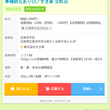
事補助もあり◎／すき家 立町店
アルバイト
職種未経験OK
時給1,500円～
給与
深夜時給（22時～翌5時）：1500円 【試用期間】試用期間あり
試用期間の長さ：1ヶ月 雇用形態、給与は本採用時と同じです。
交通費別途支給あり
試用期間の実態は30日（※条件変更なし）ですが、切り上げで
一ヶ月とさせていただきます。 研修制度あり：15時間(研修中も
広島市中区
勤務地
同時給）
広島県広島市中区立町2-1 立町中央ビル1F
株式会社すき家
シフト制
勤務時間
1日あたりの実働時間：最大7時間/日 【深夜帯】22:00～翌5:00
週2日～・1日2h～OK◎ ※22:00から翌5:00までは18歳以上の方
のみ勤務可能です（18歳未満の深夜業務禁止のため） ★深夜で
春・夏・冬休み期間限定
期間
も安心して働けます★ すき家では、ワンオペを禁止していま
す。 必ず、2名以上での勤務を行いますので、安心して働けま
日払いOK / 副業・WワークOK
特徴
す。
気になる！
応募する
詳細へ
掲載元企業名
株式会社すき家