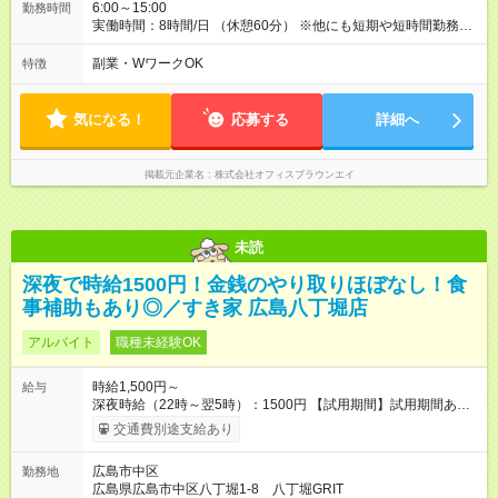
6:00～15:00
勤務時間
実働時間：8時間/日 （休憩60分） ※他にも短期や短時間勤務な
ど相談可能です お気軽に仰ってください。 ・「朝だけ働きた
い」 ・「短時間でサクッと稼ぎたい」 そんな方にピッタ
副業・WワークOK
特徴
リ！
気になる！
応募する
詳細へ
掲載元企業名
株式会社オフィスブラウンエイ
未読
深夜で時給1500円！金銭のやり取りほぼなし！食
事補助もあり◎／すき家 広島八丁堀店
アルバイト
職種未経験OK
時給1,500円～
給与
深夜時給（22時～翌5時）：1500円 【試用期間】試用期間あり
試用期間の長さ：1ヶ月 雇用形態、給与は本採用時と同じです。
交通費別途支給あり
試用期間の実態は30日（※条件変更なし）ですが、切り上げで
一ヶ月とさせていただきます。 研修制度あり：15時間(研修中も
広島市中区
勤務地
同時給）
広島県広島市中区八丁堀1-8 八丁堀GRIT