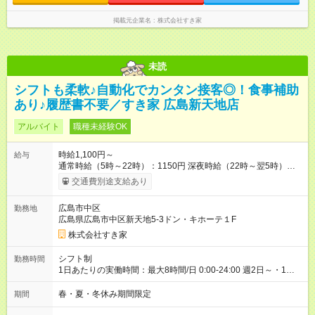
掲載元企業名
株式会社すき家
未読
シフトも柔軟♪自動化でカンタン接客◎！食事補助
あり♪履歴書不要／すき家 広島新天地店
アルバイト
職種未経験OK
時給1,100円～
給与
通常時給（5時～22時）：1150円 深夜時給（22時～翌5時）：
1500円 高校生時給：1100円 【特別手当】早朝手当（5：00-9：
交通費別途支給あり
00）時給+150円 【試用期間】試用期間あり 試用期間の長さ：1
ヶ月 雇用形態、給与は本採用時と同じです。 試用期間の実態は
広島市中区
勤務地
30日（※条件変更なし）ですが、切り上げで一ヶ月とさせてい
広島県広島市中区新天地5-3ドン・キホーテ１F
ただきます。 研修制度あり：15時間(研修中も同時給）
株式会社すき家
シフト制
勤務時間
1日あたりの実働時間：最大8時間/日 0:00-24:00 週2日～・1日
2h～OK ＜シフト例＞ 〇朝帯 5:00-9:00 〇昼帯 9:00-14:00 〇午
後帯 14:00-18:00 〇夜帯 18:00-22:00 〇深夜帯 22:00-翌5:00 基
春・夏・冬休み期間限定
期間
本は固定シフトですが家庭の都合などイレギュラーには対応し