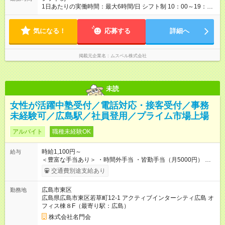
用期間は2ヶ月で、その間は有期契約です。そのほかの条件に変
1日あたりの実働時間：最大6時間/日 シフト制 10：00～19：
更はありません。 ※月所定労働時間が110時間未満の方は試用期
00（実働4時間～6時間） ・上記期間帯のうち4時間～6時間
間3ヶ月になります。
・週3日～5日 ✧働き方はご相談ください✧
気になる！
応募する
詳細へ
掲載元企業名
ムスベル株式会社
未読
女性が活躍中塾受付／電話対応・接客受付／事務
未経験可／広島駅／社員登用／プライム市場上場
アルバイト
職種未経験OK
時給1,100円～
給与
＜豊富な手当あり＞ ・時間外手当 ・皆勤手当（月5000円） ・
秘密保持手当（月2000円） ・勤続手当（勤務1年後から月2000
交通費別途支給あり
円） ・遅番手当（週5の場合月目安＋7480円） 月収例（週5日
勤務の場合） 18万5880円＝時給1100円×7ｈ×22日＋皆勤手当
広島市東区
勤務地
5000円＋秘密保持手当2000円＋勤続年数手当2000円＋遅番手
広島県広島市東区若草町12-1 アクティブインターシティ広島 オ
当7480円（340円×22日） 【試用期間】試用期間あり 試用期間
フィス棟８F（最寄り駅：広島）
の長さ：6ヶ月 雇用形態、給与は本採用時と同じです。
株式会社名門会