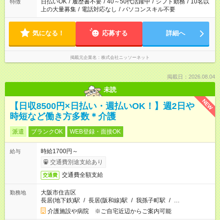
日払いOK
/
履歴書不要
/
40～50代活躍中
/
シフト勤務
/
10名以
特徴
上の大量募集
/
電話対応なし
/
パソコンスキル不要
気になる！
応募する
詳細へ
掲載元企業名
株式会社ニッソーネット
掲載日：2026.08.04
未読
NEW
【日収8500円×日払い・週払いOK！】週2日や
時短など働き方多数＊介護
派遣
ブランクOK
WEB登録・面接OK
時給1700円～
給与
交通費別途支給あり
交通費全額支給
交通費
大阪市住吉区
勤務地
長居(地下鉄)駅
/
長居(阪和線)駅
/
我孫子町駅
/
…
介護施設や病院 ※ご自宅近辺からご案内可能