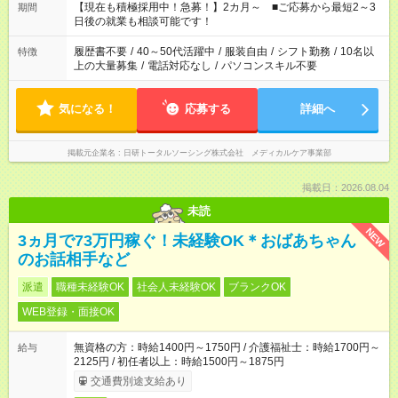
たくない」 など、ご希望を教えてくださいね。 ※Wワーク希望
【現在も積極採用中！急募！】2カ月～ ■ご応募から最短2～3
期間
の方へ 今ご覧のお仕事で希望する勤務時間と、もう1つのお仕事
日後の就業も相談可能です！
の勤務時間。 合計で週40時間を超える場合は応募できません。
履歴書不要
/
40～50代活躍中
/
服装自由
/
シフト勤務
/
10名以
特徴
上の大量募集
/
電話対応なし
/
パソコンスキル不要
気になる！
応募する
詳細へ
掲載元企業名
日研トータルソーシング株式会社 メディカルケア事業部
掲載日：2026.08.04
未読
NEW
3ヵ月で73万円稼ぐ！未経験OK＊おばあちゃん
のお話相手など
派遣
職種未経験OK
社会人未経験OK
ブランクOK
WEB登録・面接OK
無資格の方：時給1400円～1750円 / 介護福祉士：時給1700円～
給与
2125円 / 初任者以上：時給1500円～1875円
交通費別途支給あり