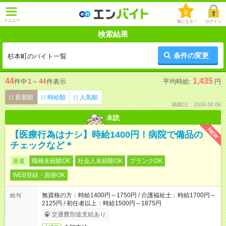
0
メニュー
気になる！
ログイン
検索結果
条件の変更
杉本町のバイト一覧
44
1,435
件中
1
～
44
件表示
平均時給:
円
新着順
時給順
人気順
掲載日：2026.08.06
未読
NEW
【医療行為はナシ】時給1400円！病院で備品の
チェックなど＊
派遣
職種未経験OK
社会人未経験OK
ブランクOK
WEB登録・面接OK
無資格の方：時給1400円～1750円 / 介護福祉士：時給1700円～
給与
2125円 / 初任者以上：時給1500円～1875円
交通費別途支給あり