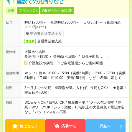
可！施設での見回りなど
派遣
ブランクOK
WEB登録・面接OK
時給1700円～ 夜勤時給2060円～ 日収3万円～（夜勤時給
給与
2060円×15h）
交通費別途支給あり
交通費全額支給
交通費
大阪市住吉区
勤務地
長居(地下鉄)駅
/
長居(阪和線)駅
/
我孫子町駅
/
…
介護施設や病院 ※ご自宅近辺からご案内可能
≪シフト例≫ 10:00～15:00（実働5時間） 12:00～17:00（実働
勤務時間
5時間） 17:00～翌10:00（実働15時間）など ご希望に応じて、
働く時間は調整できます！ お気軽に担当へ相談ください！
3ヵ月までの短期 ※職場が気に入れば、長期もOK！ ★急募！
期間
即日勤務もOK！
週1日からOK
/
日払いOK
/
履歴書不要
/
40～50代活躍中
/
副
特徴
業・WワークOK
/
シフト勤務
/
10名以上の大量募集
/
電話対応
なし
/
パソコンスキル不要
気になる！
応募する
詳細へ