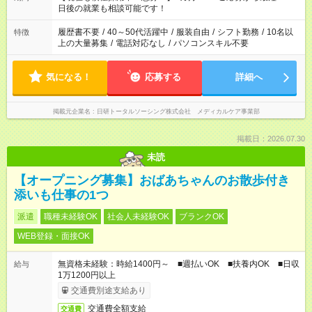
の方へ 今ご覧のお仕事で希望する勤務時間と、もう1つのお仕事
日後の就業も相談可能です！
の勤務時間。 合計で週40時間を超える場合は応募できません。
履歴書不要
/
40～50代活躍中
/
服装自由
/
シフト勤務
/
10名以
特徴
上の大量募集
/
電話対応なし
/
パソコンスキル不要
気になる！
応募する
詳細へ
掲載元企業名
日研トータルソーシング株式会社 メディカルケア事業部
掲載日：2026.07.30
未読
【オープニング募集】おばあちゃんのお散歩付き
添いも仕事の1つ
派遣
職種未経験OK
社会人未経験OK
ブランクOK
WEB登録・面接OK
無資格未経験：時給1400円～ ■週払いOK ■扶養内OK ■日収
給与
1万1200円以上
交通費別途支給あり
交通費全額支給
交通費