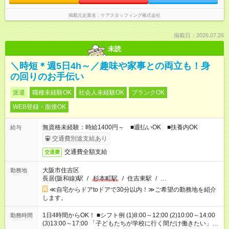
掲載元企業名
ケアスタッフィング株式会社
掲載日：2026.07.26
未読
＼時短＊週5日4h～／趣味や家事との両立も！身
の回りのお手伝い
派遣
職種未経験OK
社会人未経験OK
ブランクOK
WEB登録・面接OK
無資格未経験：時給1400円～ ■週払いOK ■扶養内OK
給与
交通費別途支給あり
交通費全額支給
交通費
大阪市住吉区
勤務地
長居(阪和線)駅
/
杉本町駅
/
住吉東駅
/
…
≪自宅からドアtoドアで30分以内！≫ご希望の勤務地を紹介
します。
1日4時間からOK！ ■シフト例 (1)8:00～12:00 (2)10:00～14:00
勤務時間
(3)13:00～17:00 「子どもたちが学校に行く間だけ働きたい」