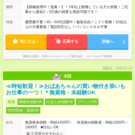
「余裕を持って夕飯の準備がしたい」 「午前中は働いて、午後
はプライベートの時間にしたい」 など、ご希望を教えてくださ
【積極採用中！急募！】＊1年以上勤務している方が多数！ご応
期間
いね。 ※Wワーク希望の方へ 今ご覧のお仕事で希望する勤務時
募から最短2～3日後の就業も相談可能です！
間と、もう1つのお仕事の勤務時間。 合計で週40時間を超える
場合は応募できません。
履歴書不要
/
40～50代活躍中
/
服装自由
/
シフト勤務
/
10名以
特徴
上の大量募集
/
電話対応なし
/
パソコンスキル不要
気になる！
応募する
詳細へ
掲載元企業名
日研トータルソーシング株式会社 メディカルケア事業部
掲載日：2026.07.24
未読
≪時短歓迎！≫おばあちゃんの買い物付き添いも
お仕事の一つ！＊無資格・未経験OK
派遣
職種未経験OK
社会人未経験OK
ブランクOK
WEB登録・面接OK
無資格未経験：時給1450円～ 有資格or経験者：時給1650円～
給与
1800円 ■日払いOK
交通費別途支給あり