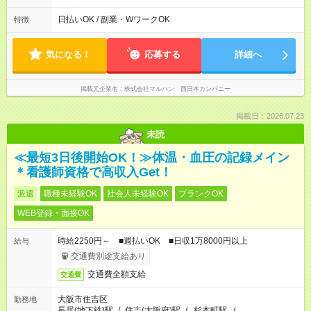
帯：8:10-17:10/15:30-24:30 週2日、1日6時間0分から勤務OK！
詳しくは下記お問い合わせ電話番号へご連絡ください。 0120-
日払いOK / 副業・WワークOK
特徴
314-508(9時～20時土日祝も受付)
気になる！
応募する
詳細へ
掲載元企業名
株式会社マルハン 西日本カンパニー
掲載日：2026.07.23
未読
≪最短3日後開始OK！≫体温・血圧の記録メイン
＊看護師資格で高収入Get！
派遣
職種未経験OK
社会人未経験OK
ブランクOK
WEB登録・面接OK
時給2250円～ ■週払いOK ■日収1万8000円以上
給与
交通費別途支給あり
交通費全額支給
交通費
大阪市住吉区
勤務地
長居(地下鉄)駅
/
住吉(大阪府)駅
/
杉本町駅
/
…