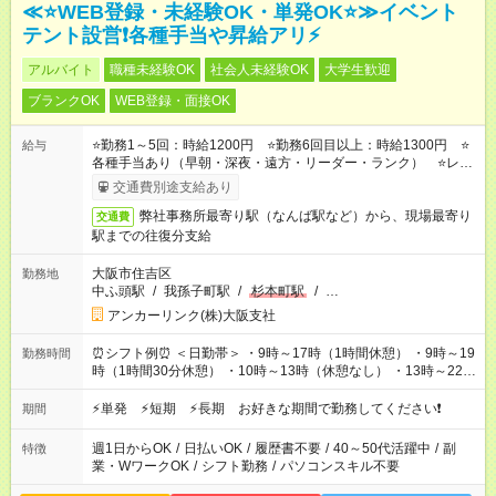
≪⭐WEB登録・未経験OK・単発OK⭐≫イベント
テント設営❗各種手当や昇給アリ⚡
アルバイト
職種未経験OK
社会人未経験OK
大学生歓迎
ブランクOK
WEB登録・面接OK
⭐勤務1～5回：時給1200円 ⭐勤務6回目以上：時給1300円 ⭐
給与
各種手当あり（早朝・深夜・遠方・リーダー・ランク） ⭐レギ
ュラー手当（週4日以上の勤務で時給UP！1400～2600円の実績
交通費別途支給あり
あり）
弊社事務所最寄り駅（なんば駅など）から、現場最寄り
交通費
駅までの往復分支給
大阪市住吉区
勤務地
中ふ頭駅
/
我孫子町駅
/
杉本町駅
/
…
アンカーリンク(株)大阪支社
⏰シフト例⏰ ＜日勤帯＞ ・9時～17時（1時間休憩） ・9時～19
勤務時間
時（1時間30分休憩） ・10時～13時（休憩なし） ・13時～22時
（1時間休憩） ＜夜勤帯＞ ・22時～午前2時（休憩なし） ・23
時～午前7時（1時間休憩） ・午前0時～6時（休憩なし） ※案件
⚡単発 ⚡短期 ⚡長期 お好きな期間で勤務してください❗
期間
や日程により変動があります。 ※なるべく希望シフトに合うよ
う調整しております。
週1日からOK
/
日払いOK
/
履歴書不要
/
40～50代活躍中
/
副
特徴
業・WワークOK
/
シフト勤務
/
パソコンスキル不要