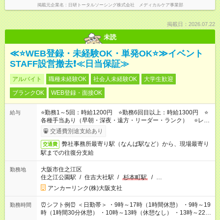
掲載元企業名
日研トータルソーシング株式会社 メディカルケア事業部
掲載日：2026.07.22
未読
≪⭐WEB登録・未経験OK・単発OK⭐≫イベント
STAFF設営撤去❗≪日当保証≫
アルバイト
職種未経験OK
社会人未経験OK
大学生歓迎
ブランクOK
WEB登録・面接OK
⭐勤務1～5回：時給1200円 ⭐勤務6回目以上：時給1300円 ⭐
給与
各種手当あり（早朝・深夜・遠方・リーダー・ランク） ⭐レギ
ュラー手当（週4日以上の勤務で時給UP！1400～2600円の実績
交通費別途支給あり
あり）
弊社事務所最寄り駅（なんば駅など）から、現場最寄り
交通費
駅までの往復分支給
大阪市住之江区
勤務地
住之江公園駅
/
住吉大社駅
/
杉本町駅
/
…
アンカーリンク(株)大阪支社
⏰シフト例⏰ ＜日勤帯＞ ・9時～17時（1時間休憩） ・9時～19
勤務時間
時（1時間30分休憩） ・10時～13時（休憩なし） ・13時～22時