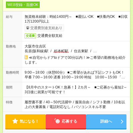
WEB登録・面接OK
無資格未経験：時給1400円～ ■週払いOK ■扶養内OK ■日収
給与
1万1200円以上
交通費別途支給あり
交通費全額支給
交通費
大阪市住吉区
勤務地
長居(阪和線)駅
/
杉本町駅
/
住吉東駅
/
…
≪自宅からドアtoドアで30分以内！≫ご希望の勤務地を紹介
します。
9:00～18:00（休憩60分） ■ご希望があれば下記シフトもOK！
勤務時間
早番 7:00～16:00 遅番 10:00～19:00 時短 10:00～15:00 「家
族と休みを合わせたい」 「余裕を持って夕飯の準備がしたい」
「できれば残業はしたくない」 など、ご希望を教えてください
【8月中のスタートOK！急募！】2カ月～ ■ご応募から最短2～
期間
ね。 ※Wワーク希望の方へ 今ご覧のお仕事で希望する勤務時間
3日後に就業が可能です！
と、もう1つのお仕事の勤務時間。 合計で週40時間を超える場
合は応募できません。
履歴書不要
/
40～50代活躍中
/
服装自由
/
シフト勤務
/
10名以
特徴
上の大量募集
/
電話対応なし
/
パソコンスキル不要
気になる！
応募する
詳細へ