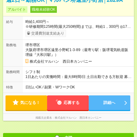
週2日～勤務OK│マルハン堺遠里小野店│2829A
アルバイト
職種未経験OK
時給1,400円～
給与
※研修期間125時間(最大250時間)までは、時給1，300円 ◎17時
以降 時給＋50円UP ◎22時以降 時給25％UP 【試用期間】試用
交通費別途支給あり
期間なし
堺市堺区
勤務地
大阪府堺市堺区遠里小野町1-3-89（最寄り駅：阪堺電気軌道阪
堺線『大和川駅』）
株式会社マルハン 西日本カンパニー
シフト制
勤務時間
1日あたりの実働時間：最大8時間/日 土日出勤できる方歓迎 募集
時間帯：8:10-17:10/15:30-24:30 詳しくは下記お問い合わせ電話
番号へご連絡ください。 0120-314-508(9時～20時土日祝も受
日払いOK / 副業・WワークOK
特徴
付) 1日6時間から勤務OK ※1日の実働は8時間以内です。
気になる！
応募する
詳細へ
掲載元企業名
株式会社マルハン 西日本カンパニー