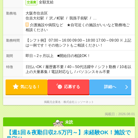
全額支給
交通費
大阪市住吉区
勤務地
住吉大社駅
/
沢ノ町駅
/
我孫子前駅
/
…
介護施設や病院など ★自宅近くの施設がいいなど勤務地ご
相談ください
【シフト例】 07:00～16:00 09:00～18:00 17:00～09:00 ※ 上記
勤務時間
は一例です！その他シフトもご相談ください！
即日～2ヶ月以上 ■開始日の相談OK！
期間
日払いOK
/
履歴書不要
/
40～50代活躍中
/
シフト勤務
/
10名以
特徴
上の大量募集
/
電話対応なし
/
パソコンスキル不要
気になる！
応募する
詳細へ
掲載元企業名
株式会社ニッソーネット
掲載日：2026.08.01
未読
【週1回＆夜勤日収2.5万円～】未経験OK！施設で