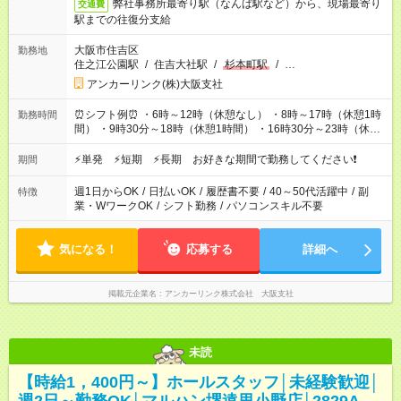
弊社事務所最寄り駅（なんば駅など）から、現場最寄り
交通費
駅までの往復分支給
大阪市住吉区
勤務地
住之江公園駅
/
住吉大社駅
/
杉本町駅
/
…
アンカーリンク(株)大阪支社
⏰シフト例⏰ ・6時～12時（休憩なし） ・8時～17時（休憩1時
勤務時間
間） ・9時30分～18時（休憩1時間） ・16時30分～23時（休憩
なし） ・17時～23時（休憩なし） ・20時～23時（休憩なし）
・18時～24時（休憩なし） ※案件や日程により変動がありま
⚡単発 ⚡短期 ⚡長期 お好きな期間で勤務してください❗
期間
す。 ※なるべく希望シフトに合うよう調整しております。
週1日からOK
/
日払いOK
/
履歴書不要
/
40～50代活躍中
/
副
特徴
業・WワークOK
/
シフト勤務
/
パソコンスキル不要
気になる！
応募する
詳細へ
掲載元企業名
アンカーリンク株式会社 大阪支社
未読
【時給1，400円～】ホールスタッフ│未経験歓迎│