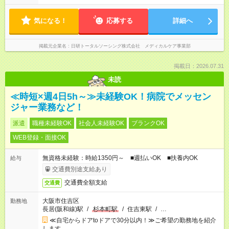
気になる！
応募する
詳細へ
掲載元企業名
日研トータルソーシング株式会社 メディカルケア事業部
掲載日：2026.07.31
未読
≪時短×週4日5h～≫未経験OK！病院でメッセン
ジャー業務など！
派遣
職種未経験OK
社会人未経験OK
ブランクOK
WEB登録・面接OK
無資格未経験：時給1350円～ ■週払いOK ■扶養内OK
給与
交通費別途支給あり
交通費全額支給
交通費
大阪市住吉区
勤務地
長居(阪和線)駅
/
杉本町駅
/
住吉東駅
/
…
≪自宅からドアtoドアで30分以内！≫ご希望の勤務地を紹介
します。