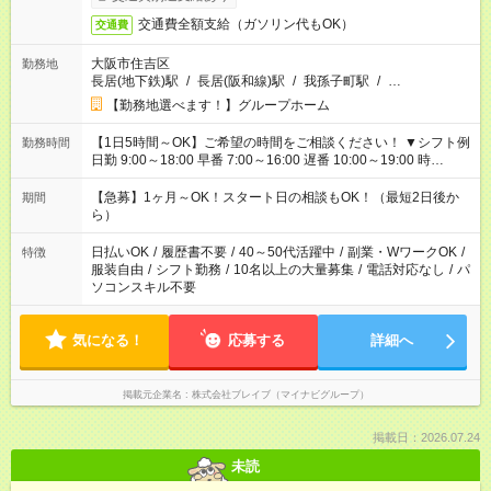
交通費全額支給（ガソリン代もOK）
交通費
大阪市住吉区
勤務地
長居(地下鉄)駅
/
長居(阪和線)駅
/
我孫子町駅
/
…
【勤務地選べます！】グループホーム
【1日5時間～OK】ご希望の時間をご相談ください！ ▼シフト例
勤務時間
日勤 9:00～18:00 早番 7:00～16:00 遅番 10:00～19:00 時
短 10:00～15:00 上記はあくまで一例です。 「夕方までには帰宅
しておきたい」 「朝はゆっくりのスタートがいい」 「お昼の時
【急募】1ヶ月～OK！スタート日の相談もOK！（最短2日後か
期間
間を有効に使いたい」 など、ご希望があれば教えてください
ら）
ね。
日払いOK
/
履歴書不要
/
40～50代活躍中
/
副業・WワークOK
/
特徴
服装自由
/
シフト勤務
/
10名以上の大量募集
/
電話対応なし
/
パ
ソコンスキル不要
気になる！
応募する
詳細へ
掲載元企業名
株式会社ブレイブ（マイナビグループ）
掲載日：2026.07.24
未読