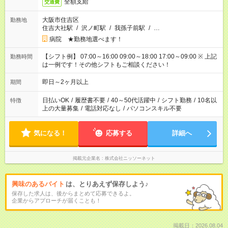
全額支給
交通費
大阪市住吉区
勤務地
住吉大社駅
/
沢ノ町駅
/
我孫子前駅
/
…
病院 ★勤務地選べます！
【シフト例】 07:00～16:00 09:00～18:00 17:00～09:00 ※ 上記
勤務時間
は一例です！その他シフトもご相談ください！
即日～2ヶ月以上
期間
日払いOK
/
履歴書不要
/
40～50代活躍中
/
シフト勤務
/
10名以
特徴
上の大量募集
/
電話対応なし
/
パソコンスキル不要
気になる！
応募する
詳細へ
掲載元企業名
株式会社ニッソーネット
興味のあるバイト
は、とりあえず保存しよう♪
保存した求人は、後からまとめて応募できるよ。
企業からアプローチが届くことも！
掲載日：2026.08.04