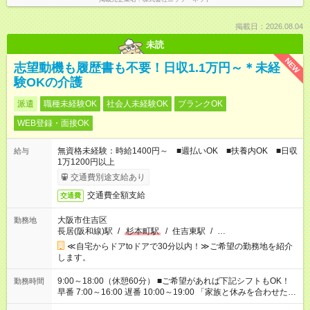
掲載日：2026.08.04
未読
NEW
志望動機も履歴書も不要！日収1.1万円～＊未経
験OKの介護
派遣
職種未経験OK
社会人未経験OK
ブランクOK
WEB登録・面接OK
無資格未経験：時給1400円～ ■週払いOK ■扶養内OK ■日収
給与
1万1200円以上
交通費別途支給あり
交通費全額支給
交通費
大阪市住吉区
勤務地
長居(阪和線)駅
/
杉本町駅
/
住吉東駅
/
…
≪自宅からドアtoドアで30分以内！≫ご希望の勤務地を紹介
します。
9:00～18:00（休憩60分） ■ご希望があれば下記シフトもOK！
勤務時間
早番 7:00～16:00 遅番 10:00～19:00 「家族と休みを合わせた
い」 「余裕を持って夕飯の準備がしたい」 「できれば残業はし