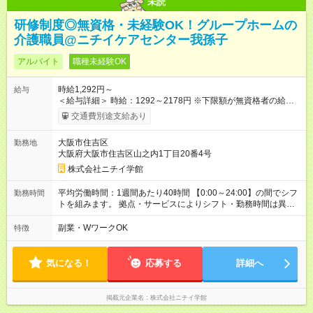
未読
研修制度◎無資格・未経験OK！グループホームの
介護職員@ニチイケアセンター我孫子
アルバイト
職種未経験OK
時給1,292円～
給与
＜給与詳細＞ 時給：1292～2178円 ※下限額が無資格者の給与
です。 【試用期間】試用期間あり 試用期間の長さ：3ヶ月 雇用
交通費別途支給あり
形態、給与は本採用時と同じです。
大阪市住吉区
勤務地
大阪府大阪市住吉区山之内1丁目20番4号
株式会社ニチイ学館
平均労働時間：1週間あたり40時間 【0:00～24:00】の間でシフ
勤務時間
トを組みます。 拠点・サービスによりシフト・勤務時間は異な
ります。 ＜シフト例＞ 早番：7:30～16:30 日勤：9:00～18:00
遅番：10:30～19:30 夜勤：16:30～翌9:30 ※上記は一例です。
副業・WワークOK
特徴
※勤務日数や時間帯はご相談ください。 平均労働時間：1週間あ
たり40時間 【0:00～24:00】の間でシフトを組みます。 拠点・
サービスによりシフト・勤務時間は異なります。 ＜シフト例＞
気になる！
応募する
詳細へ
早番：7:30～16:30 日勤：9:00～18:00 遅番：10:30～19:30 夜
勤：16:30～翌9:30 ※上記は一例です。 ※勤務日数や時間帯はご
相談ください。
掲載元企業名
株式会社ニチイ学館