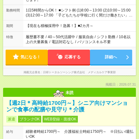
1日5時間からOK！ ■シフト例 (1)8:00～13:00 (2)10:00～15:00
勤務時間
(3)12:00～17:00 「子どもたちが学校に行く間だけ働きたい」
「余裕を持って夕飯の準備がしたい」 「午前中は働いて、午後
はプライベートの時間にしたい」 など、ご希望を教えてくださ
【現在も積極採用中！急募！】■2カ月～
期間
いね。 ※Wワーク希望の方へ 今ご覧のお仕事で希望する勤務時
間と、もう1つのお仕事の勤務時間。 合計で週40時間を超える
履歴書不要
/
40～50代活躍中
/
服装自由
/
シフト勤務
/
10名以
特徴
場合は応募できません。
上の大量募集
/
電話対応なし
/
パソコンスキル不要
気になる！
応募する
詳細へ
掲載元企業名
日研トータルソーシング株式会社 メディカルケア事業部
掲載日：2026.07.31
未読
【週2日＊高時給1700円～】シニア向けマンショ
ンで食事の配膳や見守り＊介護
派遣
ブランクOK
WEB登録・面接OK
経験者時給1700円～ 介護福祉士時給1750円～ ※日払い/週払
給与
いOK