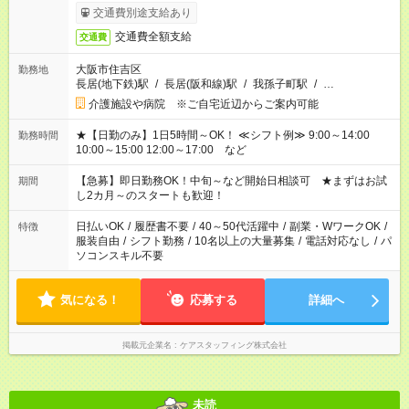
交通費別途支給あり
交通費全額支給
交通費
大阪市住吉区
勤務地
長居(地下鉄)駅
/
長居(阪和線)駅
/
我孫子町駅
/
…
介護施設や病院 ※ご自宅近辺からご案内可能
★【日勤のみ】1日5時間～OK！ ≪シフト例≫ 9:00～14:00
勤務時間
10:00～15:00 12:00～17:00 など
【急募】即日勤務OK！中旬～など開始日相談可 ★まずはお試
期間
し2カ月～のスタートも歓迎！
日払いOK
/
履歴書不要
/
40～50代活躍中
/
副業・WワークOK
/
特徴
服装自由
/
シフト勤務
/
10名以上の大量募集
/
電話対応なし
/
パ
ソコンスキル不要
気になる！
応募する
詳細へ
掲載元企業名
ケアスタッフィング株式会社
未読