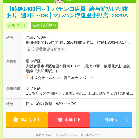
【時給1400円～】パチンコ店員│給与前払い制度
あり│週2日～OK│マルハン堺遠里小野店│2829A
アルバイト
職種未経験OK
時給1,400円～
給与
※研修期間125時間(最大250時間)までは、時給1,300円 ◎17時以
降 時給＋50円UP ◎22時以降 時給25％UP 【試用期間】試用期
交通費別途支給あり
間なし
堺市堺区
勤務地
大阪府堺市堺区遠里小野町1-3-89（最寄り駅：阪堺電気軌道阪
堺線『大和川駅』）
株式会社マルハン 西日本カンパニー
シフト制
勤務時間
1日あたりの実働時間：最大8時間/日 土日出勤できる方歓迎 募集
時間帯：8:10-17:10/15:30-24:30 詳しくは下記お問い合わせ電話
番号へご連絡ください。 0120-314-508(9時～20時土日祝も受
日払いOK / 副業・WワークOK
特徴
付) 1日6時間から勤務OK ※1日の実働は8時間以内です。
気になる！
応募する
詳細へ
掲載元企業名
株式会社マルハン 西日本カンパニー