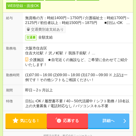
WEB登録・面接OK
無資格の方：時給1400円～1750円 / 介護福祉士：時給1700円～
給与
2125円 / 初任者以上：時給1500円～1875円 ■日払いOK ■
日収例：1万1200円（時給1400円×8h）
交通費別途支給あり
全額支給
交通費
大阪市住吉区
勤務地
住吉大社駅
/
沢ノ町駅
/
我孫子前駅
/
…
介護施設 ★自宅近くの施設など、ご希望に合わせてご紹介
いたします！
(1)07:00～16:00 (2)09:00～18:00 (3)17:00～09:00 ※ 上記は一
勤務時間
例です！その他シフトもご相談ください！
即日～2ヶ月以上
期間
日払いOK
/
履歴書不要
/
40～50代活躍中
/
シフト勤務
/
10名以
特徴
上の大量募集
/
電話対応なし
/
パソコンスキル不要
気になる！
応募する
詳細へ
掲載元企業名
株式会社ニッソーネット