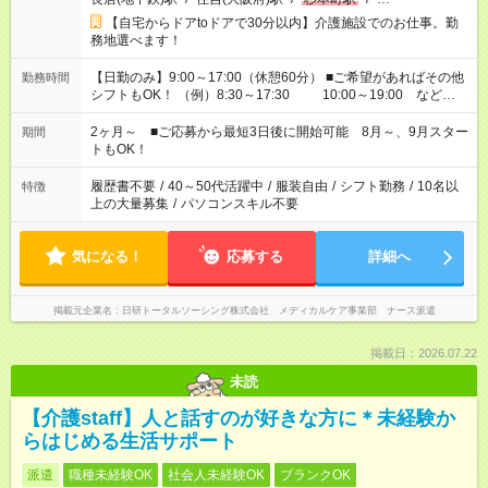
【自宅からドアtoドアで30分以内】介護施設でのお仕事。勤
務地選べます！
【日勤のみ】9:00～17:00（休憩60分） ■ご希望があればその他
勤務時間
シフトもOK！ （例）8:30～17:30 10:00～19:00 など
「家族とお休みを合わせたい」 「できれば残業はしたくない」
など、あなたのご希望に沿ったお仕事をご紹介します！ ※Wワ
2ヶ月～ ■ご応募から最短3日後に開始可能 8月～、9月スター
期間
ーク希望の方へ 今ご覧のお仕事で希望する勤務時間と、もう1つ
トもOK！
のお仕事の勤務時間。 合計で週40時間を超える場合は応募でき
ません
履歴書不要
/
40～50代活躍中
/
服装自由
/
シフト勤務
/
10名以
特徴
上の大量募集
/
パソコンスキル不要
気になる！
応募する
詳細へ
掲載元企業名
日研トータルソーシング株式会社 メディカルケア事業部 ナース派遣
掲載日：2026.07.22
未読
【介護staff】人と話すのが好きな方に＊未経験か
らはじめる生活サポート
派遣
職種未経験OK
社会人未経験OK
ブランクOK