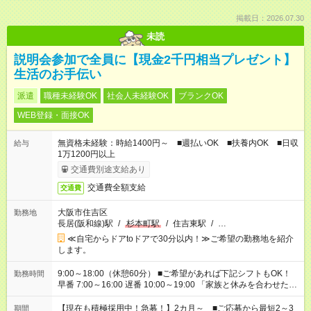
掲載日：2026.07.30
未読
説明会参加で全員に【現金2千円相当プレゼント】
生活のお手伝い
派遣
職種未経験OK
社会人未経験OK
ブランクOK
WEB登録・面接OK
無資格未経験：時給1400円～ ■週払いOK ■扶養内OK ■日収
給与
1万1200円以上
交通費別途支給あり
交通費全額支給
交通費
大阪市住吉区
勤務地
長居(阪和線)駅
/
杉本町駅
/
住吉東駅
/
…
≪自宅からドアtoドアで30分以内！≫ご希望の勤務地を紹介
します。
9:00～18:00（休憩60分） ■ご希望があれば下記シフトもOK！
勤務時間
早番 7:00～16:00 遅番 10:00～19:00 「家族と休みを合わせた
い」 「余裕を持って夕飯の準備がしたい」 「できれば残業はし
たくない」 など、ご希望を教えてくださいね。 ※Wワーク希望
【現在も積極採用中！急募！】2カ月～ ■ご応募から最短2～3
期間