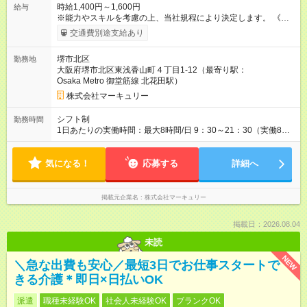
時給1,400円～1,600円
給与
※能力やスキルを考慮の上、当社規程により決定します。 《月
給例》 ～時給1,400円の場合～ 時給1,400円×1日8時間×月22日
交通費別途支給あり
＝246,400円 【試用期間】試用期間あり 試用期間の長さ：3ヶ月
雇用形態、給与は本採用時と同じです。
堺市北区
勤務地
大阪府堺市北区東浅香山町４丁目1-12（最寄り駅：
Osaka Metro 御堂筋線 北花田駅）
株式会社マーキュリー
シフト制
勤務時間
1日あたりの実働時間：最大8時間/日 9：30～21：30（実働8時
間／休憩1時間） ■シフト例 早番：9：30～18：30 遅番：12：
30～21：30 ■週5日勤務となります。 ■残業ほぼなし！
気になる！
応募する
詳細へ
掲載元企業名
株式会社マーキュリー
掲載日：2026.08.04
未読
NEW
＼急な出費も安心／最短3日でお仕事スタートで
きる介護＊即日×日払いOK
派遣
職種未経験OK
社会人未経験OK
ブランクOK