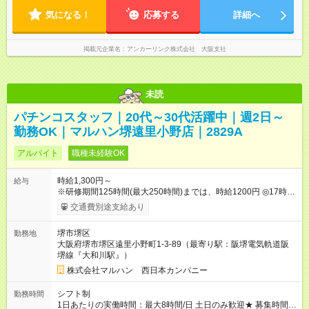
気になる！
応募する
詳細へ
掲載元企業名
アンカーリンク株式会社 大阪支社
未読
パチンコスタッフ｜20代～30代活躍中｜週2日～
勤務OK｜マルハン堺遠里小野店｜2829A
アルバイト
職種未経験OK
時給1,300円～
給与
※研修期間125時間(最大250時間)までは、時給1200円 ◎17時以
降 時給＋100円UP ◎22時以降 時給25％UP 【試用期間】試用期
交通費別途支給あり
間なし
堺市堺区
勤務地
大阪府堺市堺区遠里小野町1-3-89（最寄り駅：阪堺電気軌道阪
堺線『大和川駅』）
株式会社マルハン 西日本カンパニー
シフト制
勤務時間
1日あたりの実働時間：最大8時間/日 土日のみ歓迎★ 募集時間