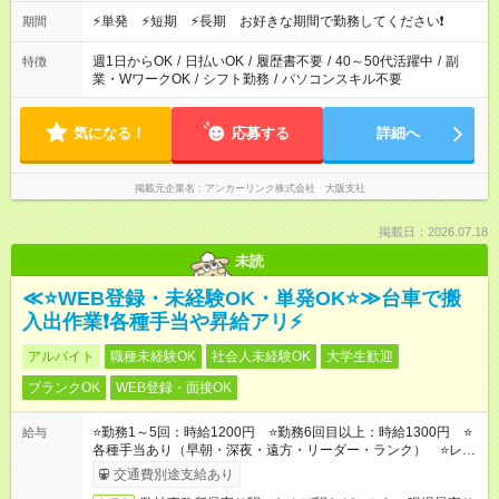
（1時間休憩） ＜夜勤帯＞ ・22時～午前2時（休憩なし） ・23
時～午前7時（1時間休憩） ・午前0時～6時（休憩なし） ※案件
⚡単発 ⚡短期 ⚡長期 お好きな期間で勤務してください❗
期間
や日程により変動があります。 ※なるべく希望シフトに合うよ
う調整しております。
週1日からOK
/
日払いOK
/
履歴書不要
/
40～50代活躍中
/
副
特徴
業・WワークOK
/
シフト勤務
/
パソコンスキル不要
気になる！
応募する
詳細へ
掲載元企業名
アンカーリンク株式会社 大阪支社
掲載日：2026.07.18
未読
≪⭐WEB登録・未経験OK・単発OK⭐≫台車で搬
入出作業❗各種手当や昇給アリ⚡
アルバイト
職種未経験OK
社会人未経験OK
大学生歓迎
ブランクOK
WEB登録・面接OK
⭐勤務1～5回：時給1200円 ⭐勤務6回目以上：時給1300円 ⭐
給与
各種手当あり（早朝・深夜・遠方・リーダー・ランク） ⭐レギ
ュラー手当（週4日以上の勤務で時給UP！1400～2600円の実績
交通費別途支給あり
あり）