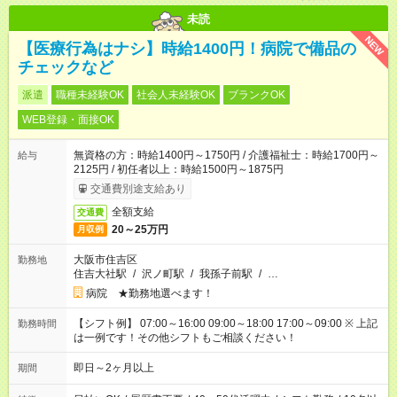
未読
NEW
【医療行為はナシ】時給1400円！病院で備品の
チェックなど
派遣
職種未経験OK
社会人未経験OK
ブランクOK
WEB登録・面接OK
無資格の方：時給1400円～1750円 / 介護福祉士：時給1700円～
給与
2125円 / 初任者以上：時給1500円～1875円
交通費別途支給あり
全額支給
交通費
20～25万円
月収例
大阪市住吉区
勤務地
住吉大社駅
/
沢ノ町駅
/
我孫子前駅
/
…
病院 ★勤務地選べます！
【シフト例】 07:00～16:00 09:00～18:00 17:00～09:00 ※ 上記
勤務時間
は一例です！その他シフトもご相談ください！
即日～2ヶ月以上
期間