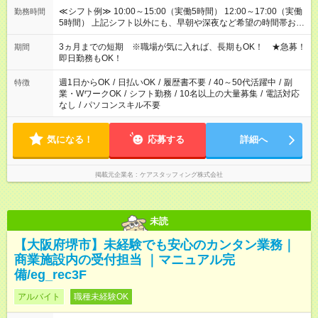
≪シフト例≫ 10:00～15:00（実働5時間） 12:00～17:00（実働
勤務時間
5時間） 上記シフト以外にも、早朝や深夜など希望の時間帯お聞
かせください！ 事前に担当からヒアリングもしますので、ご安
心ください！
3ヵ月までの短期 ※職場が気に入れば、長期もOK！ ★急募！
期間
即日勤務もOK！
週1日からOK
/
日払いOK
/
履歴書不要
/
40～50代活躍中
/
副
特徴
業・WワークOK
/
シフト勤務
/
10名以上の大量募集
/
電話対応
なし
/
パソコンスキル不要
気になる！
応募する
詳細へ
掲載元企業名
ケアスタッフィング株式会社
未読
【大阪府堺市】未経験でも安心のカンタン業務｜
商業施設内の受付担当 ｜マニュアル完
備/eg_rec3F
アルバイト
職種未経験OK