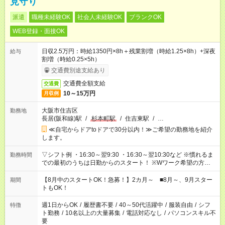
見守り
派遣
職種未経験OK
社会人未経験OK
ブランクOK
WEB登録・面接OK
日収2.5万円：時給1350円×8h＋残業割増（時給1.25×8h）+深夜
給与
割増（時給0.25×5h）
交通費別途支給あり
交通費全額支給
交通費
10～15万円
月収例
大阪市住吉区
勤務地
長居(阪和線)駅
/
杉本町駅
/
住吉東駅
/
…
≪自宅からドアtoドアで30分以内！≫ご希望の勤務地を紹介
します。
▽シフト例 ・16:30～翌9:30 ・16:30～翌10:30など ※慣れるま
勤務時間
での最初のうちは日勤からのスタート！ ※Wワーク希望の方へ
今ご覧のお仕事で希望する勤務時間と、もう1つのお仕事の勤務
時間。 合計で週40時間を超える場合は応募できません。
【8月中のスタートOK！急募！】2カ月～ ■8月～、9月スター
期間
トもOK！
週1日からOK
/
履歴書不要
/
40～50代活躍中
/
服装自由
/
シフ
特徴
ト勤務
/
10名以上の大量募集
/
電話対応なし
/
パソコンスキル不
要