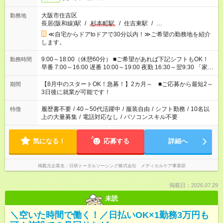
大阪市住吉区
勤務地
長居(阪和線)駅
/
杉本町駅
/
住吉東駅
/
…
≪自宅からドアtoドアで30分以内！≫ご希望の勤務地を紹介
します。
9:00～18:00（休憩60分） ■ご希望があれば下記シフトもOK！
勤務時間
早番 7:00～16:00 遅番 10:00～19:00 夜勤 16:30～翌9:30 「家族
と休みを合わせたい」 「余裕を持って夕飯の準備がしたい」
「できれば残業はしたくない」 など、ご希望を教えてください
【8月中のスタートOK！急募！】2カ月～ ■ご応募から最短2～
期間
ね。 ※Wワーク希望の方へ 今ご覧のお仕事で希望する勤務時間
3日後に就業が可能です！
と、もう1つのお仕事の勤務時間。 合計で週40時間を超える場
合は応募できません。
履歴書不要
/
40～50代活躍中
/
服装自由
/
シフト勤務
/
10名以
特徴
上の大量募集
/
電話対応なし
/
パソコンスキル不要
気になる！
応募する
詳細へ
掲載元企業名
日研トータルソーシング株式会社 メディカルケア事業部
掲載日：2026.07.29
未読
＼空いた時間で働く！／日払いOK×1勤務3万円も