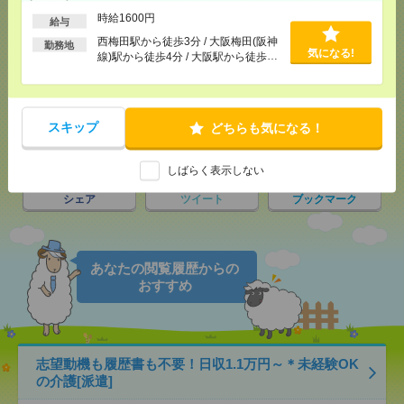
応募ページへ
時給1600円
給与
西梅田駅から徒歩3分 / 大阪梅田(阪神
勤務地
気になる!
線)駅から徒歩4分 / 大阪駅から徒歩4
分 / …
気になる！
電話応募
スキップ
どちらも気になる！
メール
LINE
で送る
で送る
しばらく表示しない
シェア
ツイート
ブックマーク
あなたの閲覧履歴からの
おすすめ
志望動機も履歴書も不要！日収1.1万円～＊未経験OK
の介護[派遣]