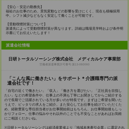
【安心・安定の勤務先】
福祉のお仕事のため、景気変動などの影響を受けにくく、現在も積極採用
中。シフト減少などもなく安定して働くことが可能です。
【受動喫煙対策について】
派遣先によって受動喫煙対策が異なります。詳細は職場見学時および条件明
示書にてお伝えいたします！
派遣会社情報
日研トータルソーシング株式会社 メディカルケア事業部
労働者派遣事業許可番号:派13-060060
「こんな風に働きたい」をサポート＊介護職専門の派
遣会社です！
「自宅の近くで働きたい」「収入」「働き方を選びたい」「正社員を目指し
たい」などの希望条件や、仕事上の不満も丁寧にお聞きしてからご紹介する
ので長期でご活躍されている方が多いのが特長です。まずはご希望を聞いた
うえで、ピッタリの求人をご紹介。また安心してお仕事を続けていただくた
め、経験豊富な専任担当者がお仕事開始前はもちろん、お仕事開始後もしっ
かりフォロー。仕事の悩みやそれ以外のことでも不安なことがあればお気軽
にご相談くださいね。
※日研トータルソーシングは経済産業省より「地域未来牽引企業」に選定され