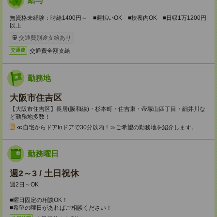
給与
無資格未経験：時給1400円～ ■週払いOK ■扶養内OK ■日収1万1200円
以上
交通費別途支給あり
交通費全額支給
交通費
勤務地
大阪市住吉区
【大阪市住吉区】長居(阪和線)・杉本町・住吉東・帝塚山四丁目・細井川な
ど勤務地多数！
≪自宅からドアtoドアで30分以内！≫ご希望の勤務地を紹介します。
勤務曜日
週2～3 / 土日祝休
週2日～OK
■曜日固定の相談OK！
■希望の曜日があればご相談ください！