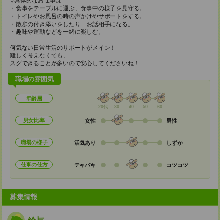
▽具体的なお仕事は…
・食事をテーブルに運ぶ、食事中の様子を見守る。
・トイレやお風呂の時の声かけやサポートをする。
・散歩の付き添いをしたり、お話相手になる。
・趣味や運動などを一緒に楽しむ。
何気ない日常生活のサポートがメイン！
難しく考えなくても、
スグできることが多いので安心してくださいね！
職場の雰囲気
年齢層
20代
30
40
50
60
男女比率
女性
男性
職場の様子
活気あり
しずか
仕事の仕方
テキパキ
コツコツ
募集情報