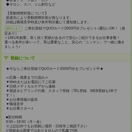
◆飲食チェーン店クーポン
◆サロン、スパ、ジム割引など
【受動喫煙対策について】
派遣先により受動喫煙対策が異なります。
詳細は職場見学時及び条件明示書にて通知致します。
ご来社登録でQUOカード2000円分プレゼント♪週払いOK！（規
ポイント！
定あり）
☆1981年創業。長く続く実績があるので安心♪ご紹介できるお仕事多数！
選べる条件が多いって、実は重要なこと。安心の「ニッケン」で一緒に働き
ましょう♪
登録について
★今ならご来社登録でQUOカード2000円分をプレゼント中★
≪応募～就業までの流れ≫
▼Webまたはお電話にてご応募
▼日研メディカルケアから連絡
▼面談＆ヒアリングの後、スタッフ登録（TEL登録、WEB登録もOKで
す！）
▼お仕事情報の提供
▼職場見学
▼お仕事スタート
■受付時間
9:00～18:00（月～金）
※上記以外でもお気軽に場所・日程等ご相談下さい
※登録会は面接ではありませんので私服でOK