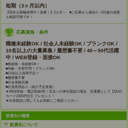
短期（3ヶ月以内）
【現在も積極採用中！急募！】2カ月～ ■ご応募から最短2～3日後の就業
も相談可能です！
応募資格・条件
職種未経験OK / 社会人未経験OK / ブランクOK /
10名以上の大量募集 / 履歴書不要 / 40～50代活躍
中 / WEB登録・面接OK
■無資格・未経験OK！
■年齢・学歴不問！ブランクOK!
■10名以上採用予定！
■履歴書不要
■社会保険完備
■社員登用あり（紹介予定派遣）
★WEB登録・電話登録OK！支店への来社面談の場合、交通費として【QUO
カード2000円分】プレゼント！
★出張面談に関してもお気軽にご相談ください。
派遣先の概要
配属先について