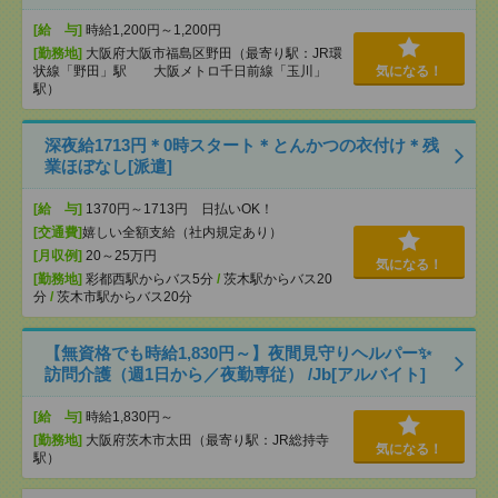
[給 与]
時給1,200円～1,200円
[勤務地]
大阪府大阪市福島区野田（最寄り駅：JR環
状線「野田」駅 大阪メトロ千日前線「玉川」
気になる！
駅）
深夜給1713円＊0時スタート＊とんかつの衣付け＊残
業ほぼなし[派遣]
[給 与]
1370円～1713円 日払いOK！
[交通費]
嬉しい全額支給（社内規定あり）
[月収例]
20～25万円
気になる！
[勤務地]
彩都西駅からバス5分
/
茨木駅からバス20
分
/
茨木市駅からバス20分
【無資格でも時給1,830円～】夜間見守りヘルパー✨
訪問介護（週1日から／夜勤専従） /Jb[アルバイト]
[給 与]
時給1,830円～
[勤務地]
大阪府茨木市太田（最寄り駅：JR総持寺
気になる！
駅）