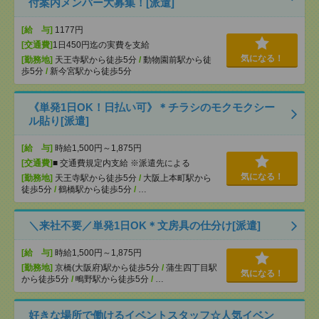
付案内メンバー大募集！[派遣]
[給 与]
1177円
[交通費]
1日450円迄の実費を支給
気になる！
[勤務地]
天王寺駅から徒歩5分
/
動物園前駅から徒
歩5分
/
新今宮駅から徒歩5分
《単発1日OK！日払い可》＊チラシのモクモクシー
ル貼り[派遣]
[給 与]
時給1,500円～1,875円
[交通費]
■ 交通費規定内支給 ※派遣先による
気になる！
[勤務地]
天王寺駅から徒歩5分
/
大阪上本町駅から
徒歩5分
/
鶴橋駅から徒歩5分
/
…
＼来社不要／単発1日OK＊文房具の仕分け[派遣]
[給 与]
時給1,500円～1,875円
[勤務地]
京橋(大阪府)駅から徒歩5分
/
蒲生四丁目駅
気になる！
から徒歩5分
/
鴫野駅から徒歩5分
/
…
好きな場所で働けるイベントスタッフ☆人気イベン