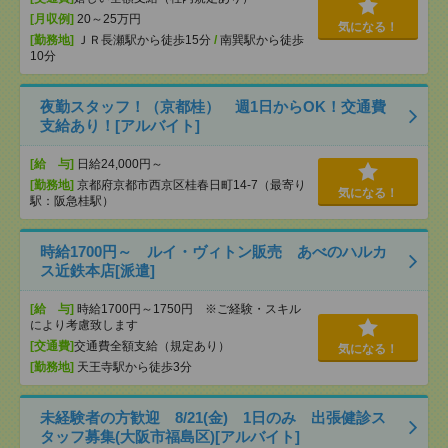
[月収例]
20～25万円
気になる！
[勤務地]
ＪＲ長瀬駅から徒歩15分
/
南巽駅から徒歩
10分
夜勤スタッフ！（京都桂） 週1日からOK！交通費
支給あり！[アルバイト]
[給 与]
日給24,000円～
[勤務地]
京都府京都市西京区桂春日町14-7（最寄り
気になる！
駅：阪急桂駅）
時給1700円～ ルイ・ヴィトン販売 あべのハルカ
ス近鉄本店[派遣]
[給 与]
時給1700円～1750円 ※ご経験・スキル
により考慮致します
[交通費]
交通費全額支給（規定あり）
気になる！
[勤務地]
天王寺駅から徒歩3分
未経験者の方歓迎 8/21(金) 1日のみ 出張健診ス
タッフ募集(大阪市福島区)[アルバイト]