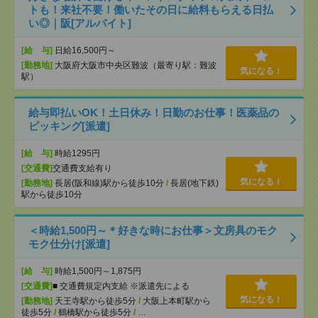
トも！来社不要！働いたその日に給料もらえる日払
い◎｜阪[アルバイト]
[給 与]
日給16,500円～
[勤務地]
大阪府大阪市中央区難波（最寄り駅：難波
気になる！
駅）
給与即払いOK！土日休み！日勤のお仕事！医薬品の
ピッキング[派遣]
[給 与]
時給1295円
[交通費]
交通費支給有り
気になる！
[勤務地]
長居(阪和線)駅から徒歩10分
/
長居(地下鉄)
駅から徒歩10分
＜時給1,500円～＊好きな時にお仕事＞文房具のモク
モク仕分け[派遣]
[給 与]
時給1,500円～1,875円
[交通費]
■ 交通費規定内支給 ※派遣先による
気になる！
[勤務地]
天王寺駅から徒歩5分
/
大阪上本町駅から
徒歩5分
/
鶴橋駅から徒歩5分
/
…