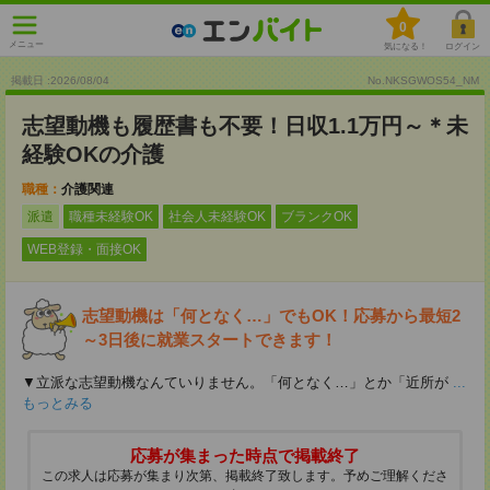
0
メニュー
気になる！
ログイン
掲載日 :2026
/
08
/
04
No.NKSGWOS54_NM
志望動機も履歴書も不要！日収1.1万円～＊未
経験OKの介護
職種：
介護関連
派遣
職種未経験OK
社会人未経験OK
ブランクOK
WEB登録・面接OK
志望動機は「何となく…」でもOK！応募から最短2
～3日後に就業スタートできます！
▼立派な志望動機なんていりません。「何となく…」とか「近所が
...
もっとみる
応募が集まった時点で掲載終了
この求人は応募が集まり次第、掲載終了致します。予めご理解くださ