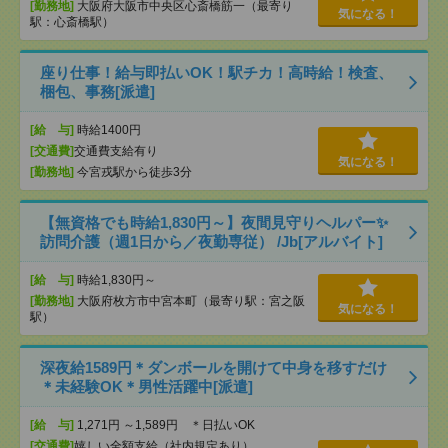
[勤務地]
大阪府大阪市中央区心斎橋筋一（最寄り
気になる！
駅：心斎橋駅）
座り仕事！給与即払いOK！駅チカ！高時給！検査、
梱包、事務[派遣]
[給 与]
時給1400円
[交通費]
交通費支給有り
気になる！
[勤務地]
今宮戎駅から徒歩3分
【無資格でも時給1,830円～】夜間見守りヘルパー✨
訪問介護（週1日から／夜勤専従） /Jb[アルバイト]
[給 与]
時給1,830円～
[勤務地]
大阪府枚方市中宮本町（最寄り駅：宮之阪
気になる！
駅）
深夜給1589円＊ダンボールを開けて中身を移すだけ
＊未経験OK＊男性活躍中[派遣]
[給 与]
1,271円 ～1,589円 ＊日払いOK
[交通費]
嬉しい全額支給（社内規定あり）