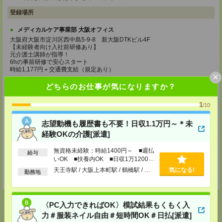
登録場所
メディカルケア事業部 大阪オフィス
大阪府大阪市淀川区西中島5-9-8 新大阪DTKビル4F
【未経験者向け入社前研修あり】
元介護士講師が指導！
6hの事前研修で安心スタート
時給1,177円＋交通費支給（規定あり）
×
TEL：0120-991-463
どちらのお仕事が気になりますか？
MAIL：
tenshoku@nikken-ts.jp
担当：採用担当
1
/10
メディカルケア事業部 京都オフィス
志望動機も履歴書も不要！日収1.1万円～＊未
京都府京都市下京区東塩小路町843番地2 日本生命京都ヤサカビル5F
TEL：0120-975-927
経験OKの介護[派遣]
MAIL：
tenshoku@nikken-ts.jp
担当：採用担当
無資格未経験：時給1400円～ ■週払
給与
いOK ■扶養内OK ■日収1万1200円
登録交通費
以上
天王寺駅 / 大阪上本町駅 / 鶴橋駅 / …
気になる!
勤務地
★今ならご来社登録でQUOカード2000円分をプレゼント中★
〈PC入力できればOK〉模試結果もくもく入
力＃服装ネイル自由＃短時間OK＃日払[派遣]