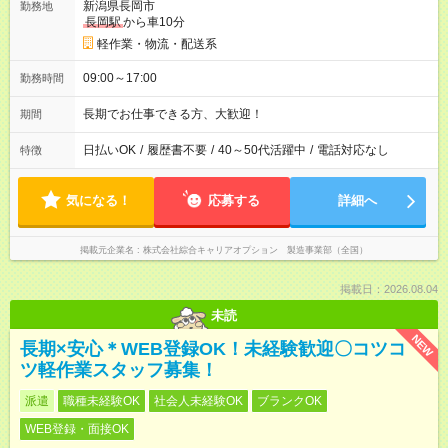
新潟県長岡市
勤務地
長岡駅
から車10分
軽作業・物流・配送系
09:00～17:00
勤務時間
長期でお仕事できる方、大歓迎！
期間
日払いOK
/
履歴書不要
/
40～50代活躍中
/
電話対応なし
特徴
気になる！
応募する
詳細へ
掲載元企業名
株式会社綜合キャリアオプション 製造事業部（全国）
掲載日：2026.08.04
未読
NEW
長期×安心＊WEB登録OK！未経験歓迎〇コツコ
ツ軽作業スタッフ募集！
派遣
職種未経験OK
社会人未経験OK
ブランクOK
WEB登録・面接OK