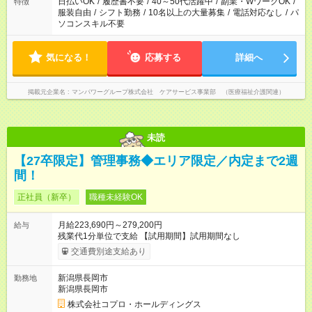
日払いOK
/
履歴書不要
/
40～50代活躍中
/
副業・WワークOK
/
特徴
服装自由
/
シフト勤務
/
10名以上の大量募集
/
電話対応なし
/
パ
ソコンスキル不要
気になる！
応募する
詳細へ
掲載元企業名
マンパワーグループ株式会社 ケアサービス事業部 （医療福祉介護関連）
未読
【27卒限定】管理事務◆エリア限定／内定まで2週
間！
正社員（新卒）
職種未経験OK
月給223,690円～279,200円
給与
残業代1分単位で支給 【試用期間】試用期間なし
交通費別途支給あり
新潟県長岡市
勤務地
新潟県長岡市
株式会社コプロ・ホールディングス