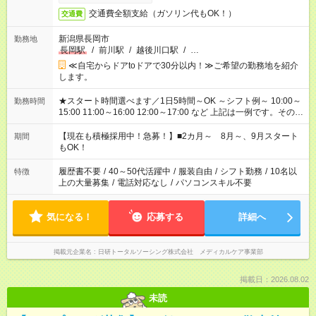
交通費全額支給（ガソリン代もOK！）
交通費
新潟県長岡市
勤務地
長岡駅
/
前川駅
/
越後川口駅
/
…
≪自宅からドアtoドアで30分以内！≫ご希望の勤務地を紹介
します。
★スタート時間選べます／1日5時間～OK ～シフト例～ 10:00～
勤務時間
15:00 11:00～16:00 12:00～17:00 など 上記は一例です。その他
シフトもご相談ください。 ※Wワークの場合当社と合わせて法
定労働時間が週40時間を超えなければOKです。
【現在も積極採用中！急募！】■2カ月～ 8月～、9月スタート
期間
もOK！
履歴書不要
/
40～50代活躍中
/
服装自由
/
シフト勤務
/
10名以
特徴
上の大量募集
/
電話対応なし
/
パソコンスキル不要
気になる！
応募する
詳細へ
掲載元企業名
日研トータルソーシング株式会社 メディカルケア事業部
掲載日：2026.08.02
未読