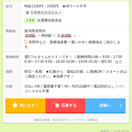
時給1100円～1500円 ★Wワーク不可
給与
交通費別途支給あり
交通費全額支給
交通費
新潟県長岡市
勤務地
長岡駅
/
押切駅
/
北
長岡駅
/
…
長岡市など…勤務地多数！通いやすい勤務地をご紹介しま
す。
週5フルタイムがメインです！ ＜勤務時間の例＞ 8:00～17:00
勤務時間
8:30～17:30 9:00～18:00 10:00～19:00 20:30～翌5:30 など ★
その他にも勤務時間多数！ 日勤のみ、残業なし、交替制など
ご希望を教えてください！
即日～長期 ★応募から「最短2日後」に勤務OK！スタート日は
期間
ご相談ください。★急募です！
日払いOK
/
履歴書不要
/
40～50代活躍中
/
電話対応なし
/
パソ
特徴
コンスキル不要
気になる！
応募する
詳細へ
掲載元企業名
株式会社テクノ・サービス 採用担当
掲載日：2026.08.04