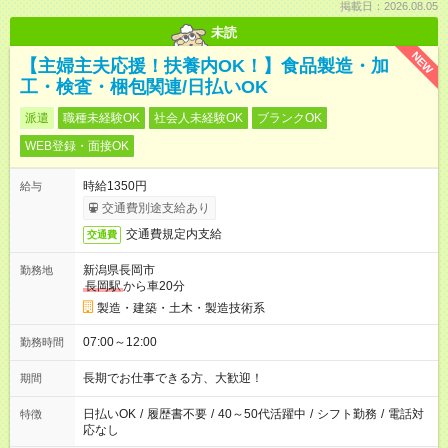
掲載日：2026.08.05
未読
NEW
【主婦主夫応援！扶養内OK！】食品製造・加
工・検査・梱包関連/日払いOK
派遣
職種未経験OK
社会人未経験OK
ブランクOK
WEB登録・面接OK
時給1350円
給与
交通費別途支給あり
交通費規定内支給
交通費
新潟県長岡市
勤務地
長岡駅
から車20分
製造・建築・土木・製造技術系
07:00～12:00
勤務時間
長期でお仕事できる方、大歓迎！
期間
日払いOK
/
履歴書不要
/
40～50代活躍中
/
シフト勤務
/
電話対
特徴
応なし