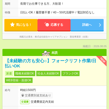
長期でお仕事できる方、大歓迎！
期間
日払いOK
/
履歴書不要
/
40～50代活躍中
/
電話対応なし
特徴
気になる！
応募する
詳細へ
掲載元企業名
株式会社綜合キャリアオプション 製造事業部（全国）
掲載日：2026.08.05
未読
NEW
【未経験の方も安心○】フォークリフト作業/日
払いOK
派遣
職種未経験OK
社会人未経験OK
ブランクOK
WEB登録・面接OK
時給1500円
給与
交通費別途支給あり
交通費規定内支給
交通費