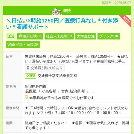
掲載日：2026.08.07
未読
NEW
＼日払い×時給1250円／医療行為なし＊付き添
い＊看護サポート
派遣
職種未経験OK
社会人未経験OK
大学生歓迎
ブランクOK
WEB登録・面接OK
無資格未経験：時給1250円～ 経験者：時給1350円～ ★日払
給与
い／週払い制度あり（月払いも選べます）※稼働開始時は手続き
完了次第のお支払いとなります。
交通費別途支給あり
交通費全額支給※規定有
交通費
新潟県長岡市
勤務地
長岡駅
/
小島谷駅
/
宮内(新潟県)駅
/
…
≪勤務地が選べる≫病院でのお仕事です。
★1日4時間～の時短シフトOK ★都合に合わせてシフトが決めら
勤務時間
れます シフト例： 7：00～16：00 9：00～15：00 9：00～
18：00 11：00～20：00 など ※Wワークの場合、他のお仕事と
合わせ週40時間超の就業はご案内できません ※法令に基づき、
開始日はご相談ください！ ★急募 ★職場が気に入れば、長期
期間
週20時間以上勤務は社会保険への加入対象となります ※労働者
でも働けます！
派遣法（日雇い派遣の原則禁止）により、短時間・短期間の就