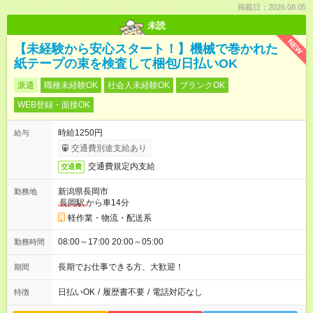
掲載日：2026.08.05
未読
NEW
【未経験から安心スタート！】機械で巻かれた
紙テープの束を検査して梱包/日払いOK
派遣
職種未経験OK
社会人未経験OK
ブランクOK
WEB登録・面接OK
時給1250円
給与
交通費別途支給あり
交通費規定内支給
交通費
新潟県長岡市
勤務地
長岡駅
から車14分
軽作業・物流・配送系
08:00～17:00 20:00～05:00
勤務時間
長期でお仕事できる方、大歓迎！
期間
日払いOK
/
履歴書不要
/
電話対応なし
特徴