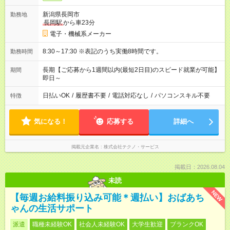
新潟県長岡市
勤務地
長岡駅
から車23分
電子・機械系メーカー
8:30～17:30 ※表記のうち実働8時間です。
勤務時間
長期【ご応募から1週間以内(最短2日目)のスピード就業が可能】
期間
即日～
日払いOK
/
履歴書不要
/
電話対応なし
/
パソコンスキル不要
特徴
気になる！
応募する
詳細へ
掲載元企業名
株式会社テクノ・サービス
掲載日：2026.08.04
未読
NEW
【毎週お給料振り込み可能＊週払い】おばあち
ゃんの生活サポート
派遣
職種未経験OK
社会人未経験OK
大学生歓迎
ブランクOK