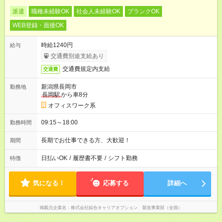
派遣
職種未経験OK
社会人未経験OK
ブランクOK
WEB登録・面接OK
時給1240円
給与
交通費別途支給あり
交通費規定内支給
交通費
新潟県長岡市
勤務地
長岡駅
から車8分
オフィスワーク系
09:15～18:00
勤務時間
長期でお仕事できる方、大歓迎！
期間
日払いOK
/
履歴書不要
/
シフト勤務
特徴
気になる！
応募する
詳細へ
掲載元企業名
株式会社綜合キャリアオプション 製造事業部（全国）