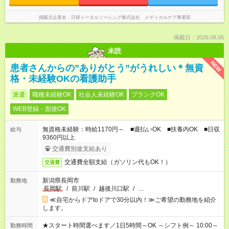
掲載元企業名
日研トータルソーシング株式会社 メディカルケア事業部
掲載日：2026.08.05
未読
NEW
患者さんからの”ありがとう”がうれしい＊無資
格・未経験OKの看護助手
派遣
職種未経験OK
社会人未経験OK
ブランクOK
WEB登録・面接OK
無資格未経験：時給1170円～ ■週払いOK ■扶養内OK ■日収
給与
9360円以上
交通費別途支給あり
交通費全額支給（ガソリン代もOK！）
交通費
新潟県長岡市
勤務地
長岡駅
/
前川駅
/
越後川口駅
/
…
≪自宅からドアtoドアで30分以内！≫ご希望の勤務地を紹介
します。
★スタート時間選べます／1日5時間～OK ～シフト例～ 10:00～
勤務時間