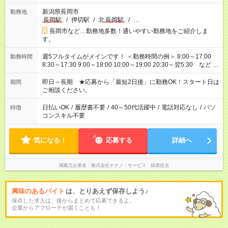
新潟県長岡市
勤務地
長岡駅
/
押切駅
/
北
長岡駅
/
…
長岡市など…勤務地多数！通いやすい勤務地をご紹介しま
す。
週5フルタイムがメインです！ ＜勤務時間の例＞ 8:00～17:00
勤務時間
8:30～17:30 9:00～18:00 10:00～19:00 20:30～翌5:30 など ★
その他にも勤務時間多数！ 日勤のみ、残業なし、交替制など
ご希望を教えてください！
即日～長期 ★応募から「最短2日後」に勤務OK！スタート日は
期間
ご相談ください。
日払いOK
/
履歴書不要
/
40～50代活躍中
/
電話対応なし
/
パソ
特徴
コンスキル不要
気になる！
応募する
詳細へ
掲載元企業名
株式会社テクノ・サービス 採用担当
興味のあるバイト
は、とりあえず保存しよう♪
保存した求人は、後からまとめて応募できるよ。
企業からアプローチが届くことも！