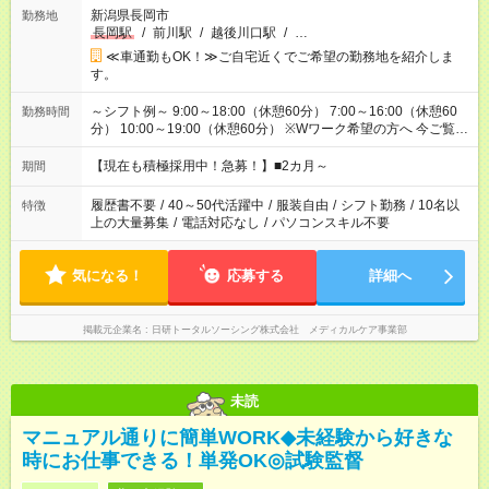
新潟県長岡市
勤務地
長岡駅
/
前川駅
/
越後川口駅
/
…
≪車通勤もOK！≫ご自宅近くでご希望の勤務地を紹介しま
す。
～シフト例～ 9:00～18:00（休憩60分） 7:00～16:00（休憩60
勤務時間
分） 10:00～19:00（休憩60分） ※Wワーク希望の方へ 今ご覧の
お仕事で希望する勤務時間と、もう1つのお仕事の勤務時間の合
計が 週40時間を超えなければOKです。
【現在も積極採用中！急募！】■2カ月～
期間
履歴書不要
/
40～50代活躍中
/
服装自由
/
シフト勤務
/
10名以
特徴
上の大量募集
/
電話対応なし
/
パソコンスキル不要
気になる！
応募する
詳細へ
掲載元企業名
日研トータルソーシング株式会社 メディカルケア事業部
未読
マニュアル通りに簡単WORK◆未経験から好きな
時にお仕事できる！単発OK◎試験監督