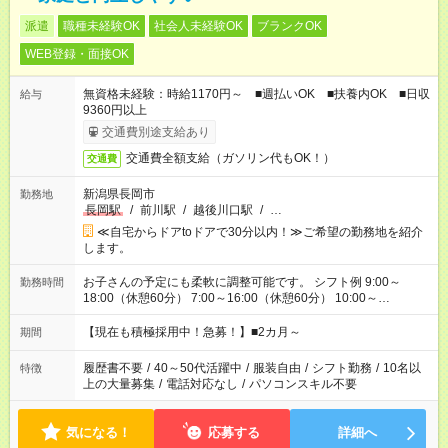
派遣
職種未経験OK
社会人未経験OK
ブランクOK
WEB登録・面接OK
無資格未経験：時給1170円～ ■週払いOK ■扶養内OK ■日収
給与
9360円以上
交通費別途支給あり
交通費全額支給（ガソリン代もOK！）
交通費
新潟県長岡市
勤務地
長岡駅
/
前川駅
/
越後川口駅
/
…
≪自宅からドアtoドアで30分以内！≫ご希望の勤務地を紹介
します。
お子さんの予定にも柔軟に調整可能です。 シフト例 9:00～
勤務時間
18:00（休憩60分） 7:00～16:00（休憩60分） 10:00～
19:00（休憩60分） ※Wワーク希望の方へ 今ご覧のお仕事で希
望する勤務時間と、もう1つのお仕事の勤務時間の合計が 週40
【現在も積極採用中！急募！】■2カ月～
期間
時間を超えなければOKです。
履歴書不要
/
40～50代活躍中
/
服装自由
/
シフト勤務
/
10名以
特徴
上の大量募集
/
電話対応なし
/
パソコンスキル不要
気になる！
応募する
詳細へ