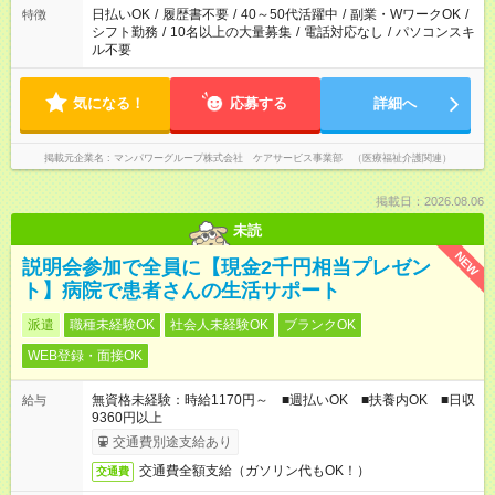
業はご案内が難しい場合があります
日払いOK
/
履歴書不要
/
40～50代活躍中
/
副業・WワークOK
/
特徴
シフト勤務
/
10名以上の大量募集
/
電話対応なし
/
パソコンスキ
ル不要
気になる！
応募する
詳細へ
掲載元企業名
マンパワーグループ株式会社 ケアサービス事業部 （医療福祉介護関連）
掲載日：2026.08.06
未読
NEW
説明会参加で全員に【現金2千円相当プレゼン
ト】病院で患者さんの生活サポート
派遣
職種未経験OK
社会人未経験OK
ブランクOK
WEB登録・面接OK
無資格未経験：時給1170円～ ■週払いOK ■扶養内OK ■日収
給与
9360円以上
交通費別途支給あり
交通費全額支給（ガソリン代もOK！）
交通費