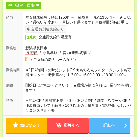
WEB登録・面接OK
無資格未経験：時給1250円～ 経験者：時給1350円～ ★日払
給与
い／週払い制度あり（月払いも選べます）※稼働開始時は手続き
完了次第のお支払いとなります。
交通費別途支給あり
交通費支給※規定有
交通費
新潟県長岡市
勤務地
長岡駅
/
小島谷駅
/
宮内(新潟県)駅
/
…
＜ご近所の老人ホームなど＞
★1日4時間～の時短シフトOK ★もちろんフルタイムシフトも可
勤務時間
能 ★スタート時間選べます 7:00～16:00 9:00～18:00 11:00～
20:00 など 残業なし！ ※Wワークの場合、他のお仕事と合わせ
週40時間超の就業はご案内できません ※法令に基づき、週20時
開始日はご相談ください！ ★職場が気に入れば、長期でも働け
期間
間以上勤務は社会保険への加入対象となります ※労働者派遣法
ます！
（日雇い派遣の原則禁止）により、短時間・短期間の就業はご
案内が難しい場合があります
日払いOK
/
履歴書不要
/
40～50代活躍中
/
副業・WワークOK
/
特徴
服装自由
/
シフト勤務
/
10名以上の大量募集
/
電話対応なし
/
パ
ソコンスキル不要
気になる！
応募する
詳細へ