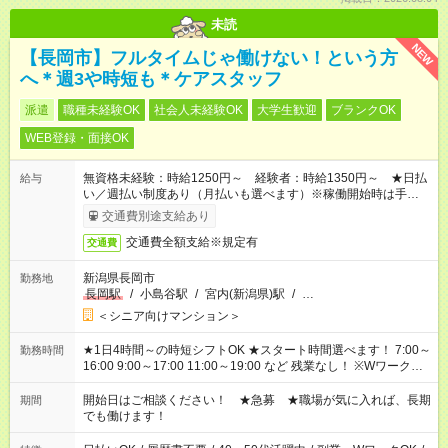
未読
NEW
【長岡市】フルタイムじゃ働けない！という方
へ＊週3や時短も＊ケアスタッフ
派遣
職種未経験OK
社会人未経験OK
大学生歓迎
ブランクOK
WEB登録・面接OK
無資格未経験：時給1250円～ 経験者：時給1350円～ ★日払
給与
い／週払い制度あり（月払いも選べます）※稼働開始時は手続き
完了次第のお支払いとなります。
交通費別途支給あり
交通費全額支給※規定有
交通費
新潟県長岡市
勤務地
長岡駅
/
小島谷駅
/
宮内(新潟県)駅
/
…
＜シニア向けマンション＞
★1日4時間～の時短シフトOK ★スタート時間選べます！ 7:00～
勤務時間
16:00 9:00～17:00 11:00～19:00 など 残業なし！ ※Wワークの
場合、他のお仕事と合わせ週40時間超の就業はご案内できませ
ん ※法令に基づき、週20時間以上勤務は社会保険への加入対象
開始日はご相談ください！ ★急募 ★職場が気に入れば、長期
期間
となります ※労働者派遣法（日雇い派遣の原則禁止）により、
でも働けます！
短時間・短期間の就業はご案内が難しい場合があります