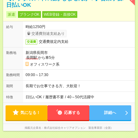
日払いOK
派遣
ブランクOK
WEB登録・面接OK
時給1250円
給与
交通費別途支給あり
交通費規定内支給
交通費
新潟県長岡市
勤務地
長岡駅
から車5分
オフィスワーク系
09:00～17:30
勤務時間
長期でお仕事できる方、大歓迎！
期間
日払いOK
/
履歴書不要
/
40～50代活躍中
特徴
気になる！
応募する
詳細へ
掲載元企業名
株式会社綜合キャリアオプション 製造事業部（全国）