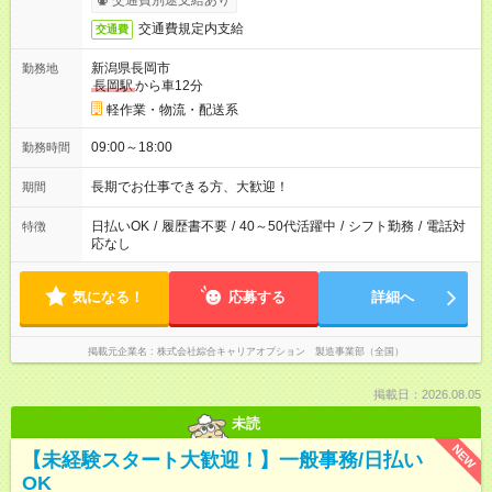
交通費別途支給あり
交通費規定内支給
交通費
新潟県長岡市
勤務地
長岡駅
から車12分
軽作業・物流・配送系
09:00～18:00
勤務時間
長期でお仕事できる方、大歓迎！
期間
日払いOK
/
履歴書不要
/
40～50代活躍中
/
シフト勤務
/
電話対
特徴
応なし
気になる！
応募する
詳細へ
掲載元企業名
株式会社綜合キャリアオプション 製造事業部（全国）
掲載日：2026.08.05
未読
NEW
【未経験スタート大歓迎！】一般事務/日払い
OK