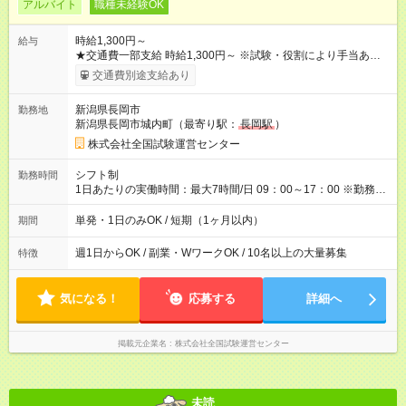
アルバイト
職種未経験OK
時給1,300円～
給与
★交通費一部支給 時給1,300円～ ※試験・役割により手当あり ※
勤務回数により昇給あり 【即給（前払い）オプションあり！】
交通費別途支給あり
希望される場合、勤務から1週間ほどで給与の一部を受け取れま
す。 ※手数料418円がかかります。 【過去試験日の収入例】 ・
新潟県長岡市
勤務地
河合塾模擬試験 8:30～17:30（休憩1時間） 時給1,300円×8時間
新潟県長岡市城内町（最寄り駅：
長岡駅
）
＝日収10,400円＋交通費 ※当日の役割により時給＋100円の場
合あり ・国家試験 7:00～13:30（休憩なし） 時給1,300円（役
株式会社全国試験運営センター
割手当＋100円）×6時間＝日収8,400円＋交通費 【試用期間】試
用期間なし
シフト制
勤務時間
1日あたりの実働時間：最大7時間/日 09：00～17：00 ※勤務時
間は 試験により異なります。
単発・1日のみOK / 短期（1ヶ月以内）
期間
週1日からOK / 副業・WワークOK / 10名以上の大量募集
特徴
気になる！
応募する
詳細へ
掲載元企業名
株式会社全国試験運営センター
未読