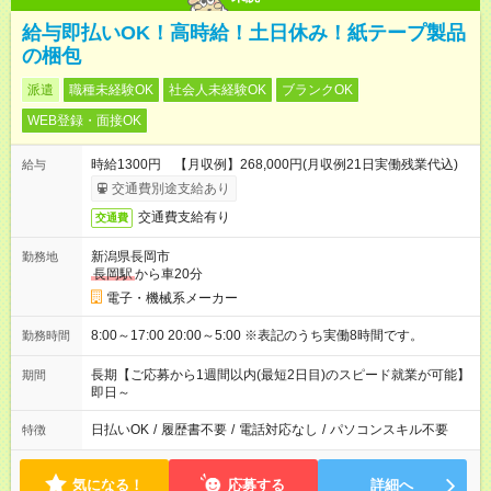
給与即払いOK！高時給！土日休み！紙テープ製品
の梱包
派遣
職種未経験OK
社会人未経験OK
ブランクOK
WEB登録・面接OK
時給1300円 【月収例】268,000円(月収例21日実働残業代込)
給与
交通費別途支給あり
交通費支給有り
交通費
新潟県長岡市
勤務地
長岡駅
から車20分
電子・機械系メーカー
8:00～17:00 20:00～5:00 ※表記のうち実働8時間です。
勤務時間
長期【ご応募から1週間以内(最短2日目)のスピード就業が可能】
期間
即日～
日払いOK
/
履歴書不要
/
電話対応なし
/
パソコンスキル不要
特徴
気になる！
応募する
詳細へ