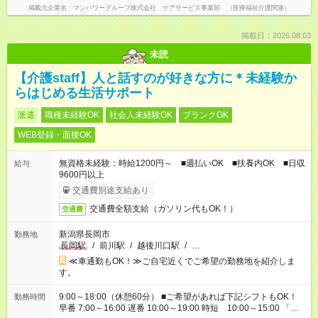
掲載元企業名
マンパワーグループ株式会社 ケアサービス事業部 （医療福祉介護関連）
掲載日：2026.08.03
未読
【介護staff】人と話すのが好きな方に＊未経験か
らはじめる生活サポート
派遣
職種未経験OK
社会人未経験OK
ブランクOK
WEB登録・面接OK
無資格未経験：時給1200円～ ■週払いOK ■扶養内OK ■日収
給与
9600円以上
交通費別途支給あり
交通費全額支給（ガソリン代もOK！）
交通費
新潟県長岡市
勤務地
長岡駅
/
前川駅
/
越後川口駅
/
…
≪車通勤もOK！≫ご自宅近くでご希望の勤務地を紹介しま
す。
9:00～18:00（休憩60分） ■ご希望があれば下記シフトもOK！
勤務時間
早番 7:00～16:00 遅番 10:00～19:00 時短 10:00～15:00 「家