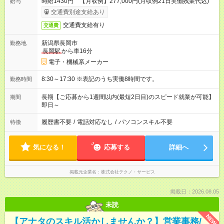
時給1430円 【月収例】277,000円(月収例21日実働残業代込)
給与
交通費別途支給あり
交通費支給有り
交通費
新潟県長岡市
勤務地
長岡駅
から車16分
電子・機械系メーカー
8:30～17:30 ※表記のうち実働8時間です。
勤務時間
長期【ご応募から1週間以内(最短2日目)のスピード就業が可能】
期間
即日～
履歴書不要
/
電話対応なし
/
パソコンスキル不要
特徴
気になる！
応募する
詳細へ
掲載元企業名
株式会社テクノ・サービス
掲載日：2026.08.05
未読
NEW
【アナタのスキル活かしませんか？】営業事務/