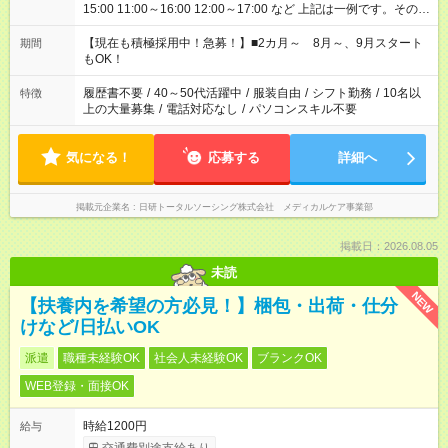
15:00 11:00～16:00 12:00～17:00 など 上記は一例です。その他
シフトもご相談ください。 ※Wワークの場合当社と合わせて法
定労働時間が週40時間を超えなければOKです。
【現在も積極採用中！急募！】■2カ月～ 8月～、9月スタート
期間
もOK！
履歴書不要
/
40～50代活躍中
/
服装自由
/
シフト勤務
/
10名以
特徴
上の大量募集
/
電話対応なし
/
パソコンスキル不要
気になる！
応募する
詳細へ
掲載元企業名
日研トータルソーシング株式会社 メディカルケア事業部
掲載日：2026.08.05
未読
NEW
【扶養内を希望の方必見！】梱包・出荷・仕分
けなど/日払いOK
派遣
職種未経験OK
社会人未経験OK
ブランクOK
WEB登録・面接OK
時給1200円
給与