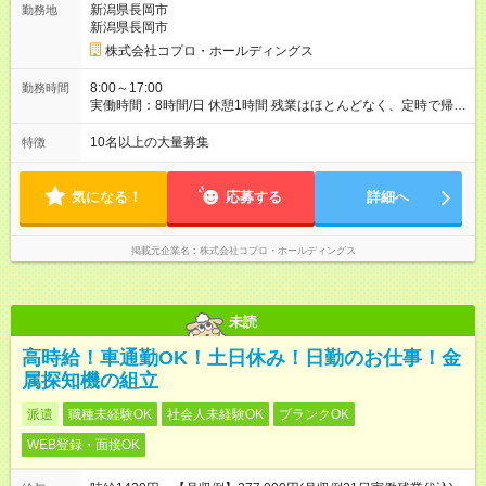
新潟県長岡市
勤務地
新潟県長岡市
株式会社コプロ・ホールディングス
8:00～17:00
勤務時間
実働時間：8時間/日 休憩1時間 残業はほとんどなく、定時で帰れ
る日が多い働き方です。 毎日の業務は進捗管理や事務が中心な
ので、 「今日やるべき仕事」が終われば、自然と区切りをつけ
10名以上の大量募集
特徴
やすいのが特長。 突発的な対応も少なく、無理をさせない働き
方を大切にしています。
気になる！
応募する
詳細へ
掲載元企業名
株式会社コプロ・ホールディングス
未読
高時給！車通勤OK！土日休み！日勤のお仕事！金
属探知機の組立
派遣
職種未経験OK
社会人未経験OK
ブランクOK
WEB登録・面接OK