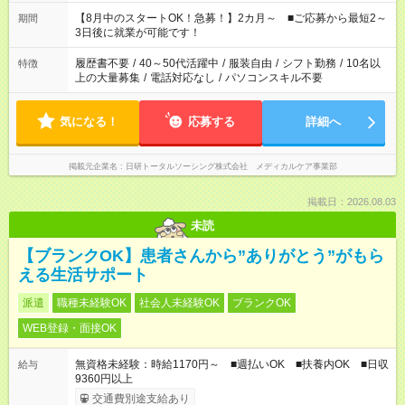
族と休みを合わせたい」 「余裕を持って夕飯の準備がしたい」
「できれば残業はしたくない」 など、ご希望を教えてください
【8月中のスタートOK！急募！】2カ月～ ■ご応募から最短2～
期間
ね。 ※Wワーク希望の方へ 今ご覧のお仕事で希望する勤務時間
3日後に就業が可能です！
と、もう1つのお仕事の勤務時間。 合計で週40時間を超える場
合は応募できません。
履歴書不要
/
40～50代活躍中
/
服装自由
/
シフト勤務
/
10名以
特徴
上の大量募集
/
電話対応なし
/
パソコンスキル不要
気になる！
応募する
詳細へ
掲載元企業名
日研トータルソーシング株式会社 メディカルケア事業部
掲載日：2026.08.03
未読
【ブランクOK】患者さんから”ありがとう”がもら
える生活サポート
派遣
職種未経験OK
社会人未経験OK
ブランクOK
WEB登録・面接OK
無資格未経験：時給1170円～ ■週払いOK ■扶養内OK ■日収
給与
9360円以上
交通費別途支給あり