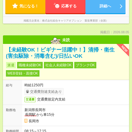
気になる！
応募する
詳細へ
掲載元企業名
株式会社綜合キャリアオプション 製造事業部（全国）
掲載日：2026.08.05
未読
NEW
【未経験OK！ビギナー活躍中！】清掃・衛生
(害虫駆除・消毒含む)/日払いOK
派遣
職種未経験OK
社会人未経験OK
ブランクOK
WEB登録・面接OK
時給1250円
給与
交通費別途支給あり
交通費規定内支給
交通費
新潟県長岡市
勤務地
長岡駅
から車15分
長岡市
08:15～17:15
勤務時間