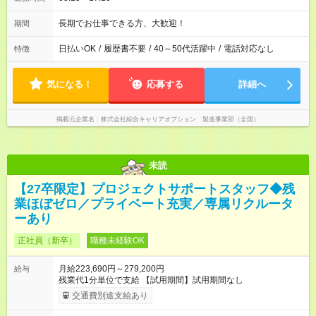
長期でお仕事できる方、大歓迎！
期間
日払いOK
/
履歴書不要
/
40～50代活躍中
/
電話対応なし
特徴
気になる！
応募する
詳細へ
掲載元企業名
株式会社綜合キャリアオプション 製造事業部（全国）
未読
【27卒限定】プロジェクトサポートスタッフ◆残
業ほぼゼロ／プライベート充実／専属リクルータ
ーあり
正社員（新卒）
職種未経験OK
月給223,690円～279,200円
給与
残業代1分単位で支給 【試用期間】試用期間なし
交通費別途支給あり