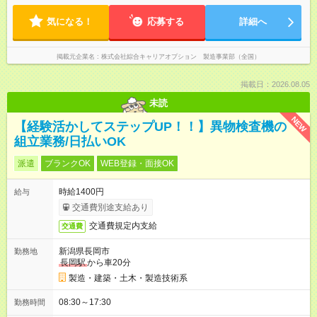
気になる！
応募する
詳細へ
掲載元企業名
株式会社綜合キャリアオプション 製造事業部（全国）
掲載日：2026.08.05
未読
NEW
【経験活かしてステップUP！！】異物検査機の
組立業務/日払いOK
派遣
ブランクOK
WEB登録・面接OK
時給1400円
給与
交通費別途支給あり
交通費規定内支給
交通費
新潟県長岡市
勤務地
長岡駅
から車20分
製造・建築・土木・製造技術系
08:30～17:30
勤務時間