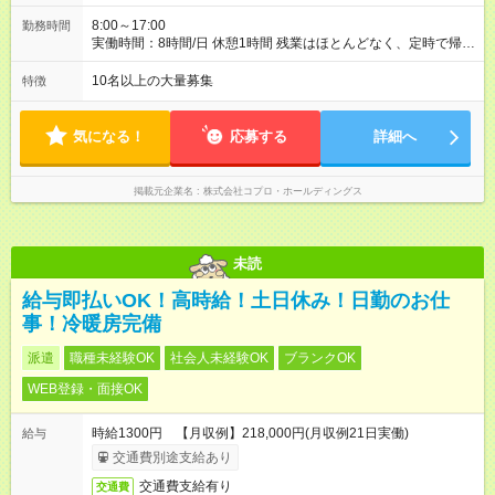
8:00～17:00
勤務時間
実働時間：8時間/日 休憩1時間 残業はほとんどなく、定時で帰れ
る日が多い働き方です。 毎日の業務は進捗管理や事務が中心な
ので、 「今日やるべき仕事」が終われば、自然と区切りをつけ
10名以上の大量募集
特徴
やすいのが特長。 突発的な対応も少なく、無理をさせない働き
方を大切にしています。
気になる！
応募する
詳細へ
掲載元企業名
株式会社コプロ・ホールディングス
未読
給与即払いOK！高時給！土日休み！日勤のお仕
事！冷暖房完備
派遣
職種未経験OK
社会人未経験OK
ブランクOK
WEB登録・面接OK
時給1300円 【月収例】218,000円(月収例21日実働)
給与
交通費別途支給あり
交通費支給有り
交通費