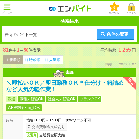
0
メニュー
気になる！
ログイン
検索結果
条件の変更
長岡のバイト一覧
81
1,255
件中
1
～
50
件表示
平均時給:
円
新着順
時給順
人気順
掲載日：2026.08.07
未読
NEW
＼即払いＯＫ／即日勤務ＯＫ＊仕分け・箱詰め
など人気の軽作業！
派遣
職種未経験OK
社会人未経験OK
ブランクOK
WEB登録・面接OK
時給1100円～1500円 ★Wワーク不可
給与
交通費別途支給あり
交通費全額支給
交通費