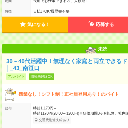
長期でお仕事できる方、大歓迎！
期間
日払いOK
/
履歴書不要
特徴
気になる！
応募する
未読
30～40代活躍中！無理なく家庭と両立できる
│_43_南笹口
アルバイト
職種未経験OK
残業なし！シフト制！正社員登用あり！のバイト
時給1,170円～
給与
時給1170円(20:00～1200円)※研修期間3ヶ月以降、
交通費別途支給あり