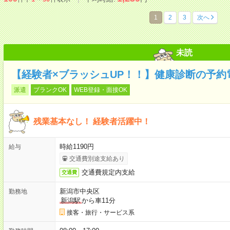
1
2
3
次へ
未読
【経験者×ブラッシュUP！！】健康診断の予約
派遣
ブランクOK
WEB登録・面接OK
残業基本なし！ 経験者活躍中！
時給1190円
給与
交通費別途支給あり
交通費規定内支給
交通費
新潟市中央区
勤務地
新潟駅
から車11分
接客・旅行・サービス系