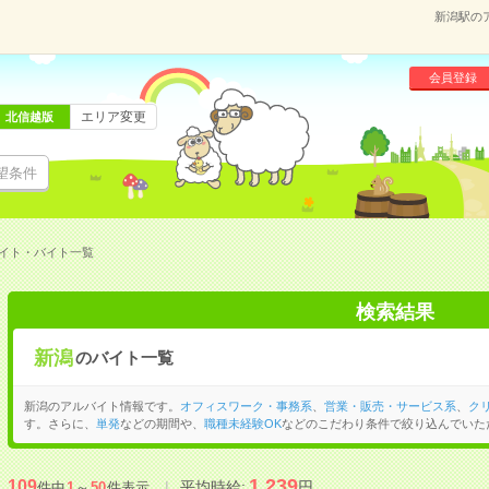
新潟駅の
会員登録
エリア変更
北信越版
望条件
イト・バイト一覧
検索結果
新潟
のバイト一覧
新潟のアルバイト情報です。
オフィスワーク・事務系
、
営業・販売・サービス系
、
ク
す。さらに、
単発
などの期間や、
職種未経験OK
などのこだわり条件で絞り込んでいた
1,239
109
平均時給:
円
件中
1
～
50
件表示