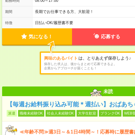
08:00～17:00
勤務時間
長期でお仕事できる方、大歓迎！
期間
日払いOK
/
履歴書不要
特徴
気になる！
応募する
興味のあるバイト
は、とりあえず保存しよう♪
保存した求人は、後からまとめて応募できるよ。
企業からアプローチが届くことも！
未読
【毎週お給料振り込み可能＊週払い】おばあち
派遣
職種未経験OK
社会人未経験OK
大学生歓迎
ブランクOK
WEB
≪年齢不問≫週3日～＆1日4時間～！応募時に履歴書