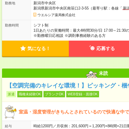
新潟市中央区
勤務地
新潟県新潟市中央区南笹口2-3-55（最寄り駅：各線「
新
ウエルシア薬局株式会社
シフト制
勤務時間
1日あたりの実働時間：最大4時間30分/日 17:00～21:3
※勤務曜日応相談 ※調剤事務経験のある方
気になる！
応募する
未読
【空調完備のキレイな環境！】ピッキング・梱
派遣
職種未経験OK
ブランクOK
WEB登録・面接OK
室温・湿度管理がきちんとされているので快適な中
時給1200円／月収例：201,600円＝1,200円×8時間
給与