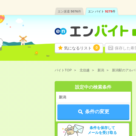
エン派遣
5076
件
エン バイト
9279
件
0
気になるリスト
保存した希
バイトTOP
北信越
新潟
新潟駅のアルバ
設定中の検索条件
新潟
条件の変更
条件を保存して
メールを受け取る