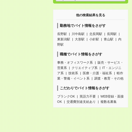
他の検索結果を見る
勤務地でバイト情報をさがす
長野駅
川中島駅
北長岡駅
長岡駅
東新潟駅
大形駅
小針駅
青山駅
内
野駅
職種でバイト情報をさがす
事務・オフィスワーク系
販売・サービス・
営業系
クリエイティブ系
IT・エンジニ
ア系
技術系
医療・介護・福祉系
軽作
業・警備・イベント系
調査・教育・その他
こだわりでバイト情報をさがす
ブランクOK
英語力不要
WEB登録・面接
OK
交通費別途支給あり
複数名募集