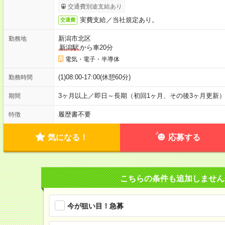
交通費別途支給あり
実費支給／当社規定あり。
交通費
新潟市北区
勤務地
新潟駅
から車20分
電気・電子・半導体
(1)08:00-17:00(休憩60分)
勤務時間
3ヶ月以上／即日～長期（初回1ヶ月、その後3ヶ月更新
期間
履歴書不要
特徴
気になる！
応募する
こちらの条件も追加しません
今が狙い目！急募