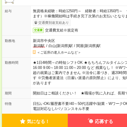
無資格未経験：時給1250円～ 経験者：時給1350円
給与
ます）※稼働開始時は手続き完了次第のお支払いとなり
交通費別途支給あり
交通費支給※規定有
交通費
新潟市中央区
勤務地
新潟駅
/
白山(新潟県)駅
/
関屋(新潟県)駅
＜ご近所の老人ホームなど＞
★1日4時間～の時短シフトOK ★もちろんフルタイムシフ
勤務時間
16:00 9:00～18:00 11:00～20:00 など 残業な
超の就業はご案内できません ※法令に基づき、週20時
す ※労働者派遣法（日雇い派遣の原則禁止）により、
があります
開始日はご相談ください！ ★職場が気に入れば、長期
期間
日払いOK
/
履歴書不要
/
40～50代活躍中
/
副業・WワークO
特徴
電話対応なし
/
パソコンスキル不要
気になる！
応募する