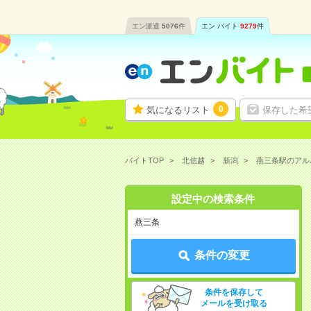
エン派遣
5076
件
エン バイト
9279
件
0
気になるリスト
保存した希
バイトTOP
北信越
新潟
燕三条駅のアル
設定中の検索条件
燕三条
条件の変更
条件を保存して
メールを受け取る