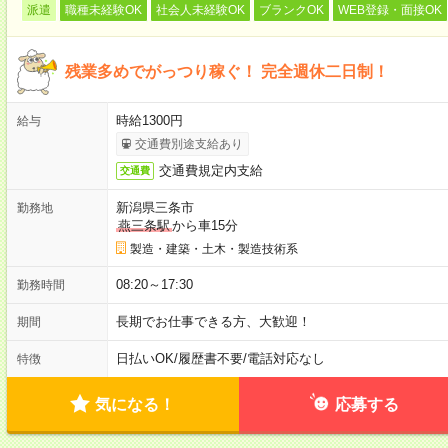
派遣
職種未経験OK
社会人未経験OK
ブランクOK
WEB登録・面接OK
残業多めでがっつり稼ぐ！ 完全週休二日制！
時給1300円
給与
交通費別途支給あり
交通費規定内支給
交通費
新潟県三条市
勤務地
燕三条駅
から車15分
製造・建築・土木・製造技術系
08:20～17:30
勤務時間
長期でお仕事できる方、大歓迎！
期間
日払いOK
/
履歴書不要
/
電話対応なし
特徴
気になる！
応募する