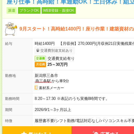
座り仕事！高時給！車通勤OK！土日休み！組
派遣
ブランクOK
WEB登録・面接OK
9月スタート！高時給1400円！座り作業！建築資材
時給1400円 【月収例】270,000円(月収例21日実働残業
給与
交通費別途支給あり
交通費支給有り
交通費
25～30万円
月収例
新潟県三条市
勤務地
燕三条駅
から車9分
素材系メーカー
8:20～17:30 ※表記のうち実働8時間です。
勤務時間
2026/9/1～3ヶ月以上
期間
履歴書不要
/
シフト勤務
/
電話対応なし
/
パソコンスキル不
特徴