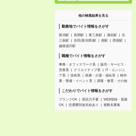
他の検索結果を見る
勤務地でバイト情報をさがす
新潟駅
長岡駅
東三条駅
浦佐駅
北
三条駅
吉田(新潟県)駅
燕駅
西燕駅
越後湯沢駅
職種でバイト情報をさがす
事務・オフィスワーク系
販売・サービス・
営業系
クリエイティブ系
IT・エンジニ
ア系
技術系
医療・介護・福祉系
軽作
業・警備・イベント系
調査・教育・その他
こだわりでバイト情報をさがす
ブランクOK
英語力不要
WEB登録・面接
OK
交通費別途支給あり
複数名募集