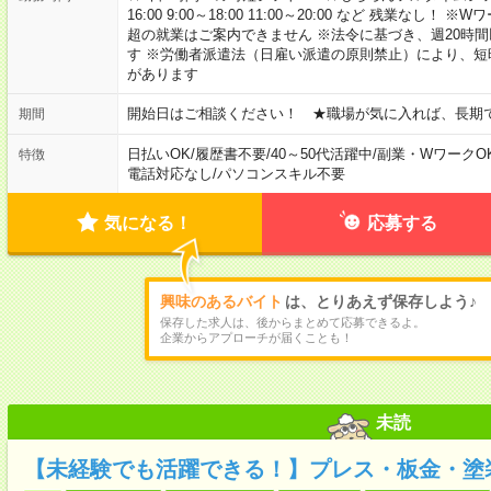
16:00 9:00～18:00 11:00～20:00 など 残業な
超の就業はご案内できません ※法令に基づき、週20時
す ※労働者派遣法（日雇い派遣の原則禁止）により、
があります
開始日はご相談ください！ ★職場が気に入れば、長期
期間
日払いOK
/
履歴書不要
/
40～50代活躍中
/
副業・WワークO
特徴
電話対応なし
/
パソコンスキル不要
気になる！
応募する
興味のあるバイト
は、とりあえず保存しよう♪
保存した求人は、後からまとめて応募できるよ。
企業からアプローチが届くことも！
未読
【未経験でも活躍できる！】プレス・板金・塗装