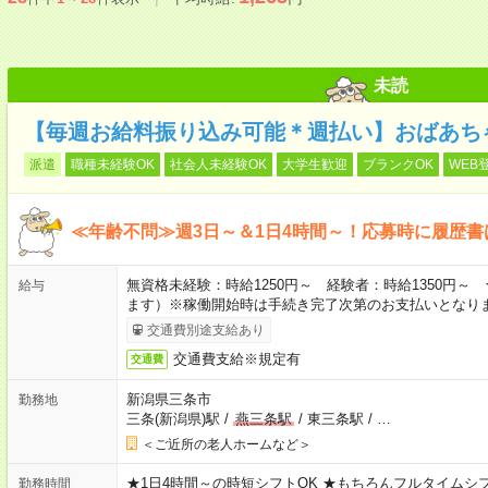
未読
【毎週お給料振り込み可能＊週払い】おばあち
派遣
職種未経験OK
社会人未経験OK
大学生歓迎
ブランクOK
WEB
≪年齢不問≫週3日～＆1日4時間～！応募時に履歴書
無資格未経験：時給1250円～ 経験者：時給1350円
給与
ます）※稼働開始時は手続き完了次第のお支払いとなり
交通費別途支給あり
交通費支給※規定有
交通費
新潟県三条市
勤務地
三条(新潟県)駅
/
燕三条駅
/
東三条駅
/
…
＜ご近所の老人ホームなど＞
★1日4時間～の時短シフトOK ★もちろんフルタイムシフ
勤務時間