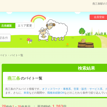
燕三条駅の
会員登録
エリア変更
北信越版
望条件
バイト・バイト一覧
検索結果
燕三条
のバイト一覧
燕三条のアルバイト情報です。
オフィスワーク・事務系
、
営業・販売・サービス系
、
ます。さらに、
単発
などの期間や、
職種未経験OK
などのこだわり条件で絞り込んでい
1,263
28
平均時給:
円
件中
1
～
28
件表示