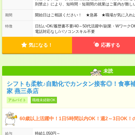
則禁止）により、短時間・短期間の就業はご案内が難し
開始日はご相談ください！ ★急募 ★職場が気に入れ
期間
日払いOK
/
履歴書不要
/
40～50代活躍中
/
副業・WワークO
特徴
電話対応なし
/
パソコンスキル不要
気になる！
応募する
未読
シフトも柔軟♪自動化でカンタン接客◎！食事
家 燕三条店
アルバイト
職種未経験OK
60歳以上活躍中！1日5時間以内OK！週2～3日OK！
時給1,050円～
給与