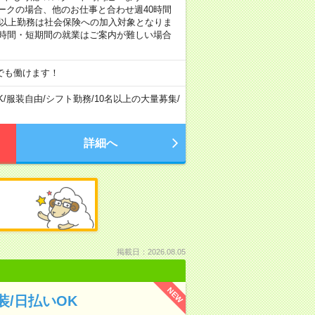
し！ ※Wワークの場合、他のお仕事と合わせ週40時間
間以上勤務は社会保険への加入対象となりま
短時間・短期間の就業はご案内が難しい場合
でも働けます！
K
/
服装自由
/
シフト勤務
/
10名以上の大量募集
/
詳細へ
掲載日：2026.08.05
NEW
/日払いOK