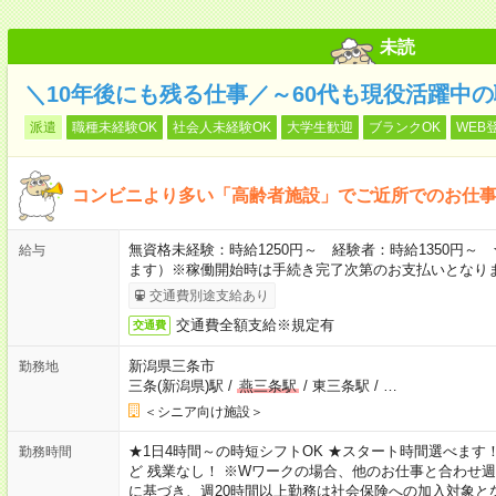
未読
＼10年後にも残る仕事／～60代も現役活躍中
派遣
職種未経験OK
社会人未経験OK
大学生歓迎
ブランクOK
WEB
コンビニより多い「高齢者施設」でご近所でのお仕
無資格未経験：時給1250円～ 経験者：時給1350円
給与
ます）※稼働開始時は手続き完了次第のお支払いとなり
交通費別途支給あり
交通費全額支給※規定有
交通費
新潟県三条市
勤務地
三条(新潟県)駅
/
燕三条駅
/
東三条駅
/
…
＜シニア向け施設＞
★1日4時間～の時短シフトOK ★スタート時間選べます！ 7:00～16
勤務時間
ど 残業なし！ ※Wワークの場合、他のお仕事と合わせ週
に基づき、週20時間以上勤務は社会保険への加入対象と