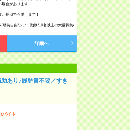
い場合があります
ば、長期でも働けます！
K
/
服装自由
/
シフト勤務
/
10名以上の大量募集
/
詳細へ
補助あり♪履歴書不要／すき
のバイト