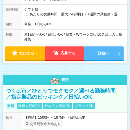
シフト制
勤務時間
1日あたりの実働時間：最大15時間/日 ＜1週間の勤務例＞週3回
勤務 勤務：月・水・金 休み：火・木・土・日 好きな時にお仕事
可能です！ ※1日あたりの最大実働時間は日勤、夜勤共に勤務し
単発・1日のみOK
期間
た時間になります。
週1日からOK / 日払いOK / 副業・WワークOK / 10名以上の大量
特徴
募集
気になる！
応募する
詳細へ
未読
つくば市／ひとりでモクモク／選べる勤務時間
／指定製品のピッキング／日払いOK
派遣
職種未経験OK
社会人未経験OK
ブランクOK
【時給】1500円 ～1875円 ・日払いOK
給与
交通費別途支給あり