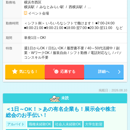
横浜市西区
勤務地
横浜駅
/
みなとみらい駅
/
西横浜駅
/
…
イベント会場
＜シフト例＞ いろいろなシフトで働けます！ ■7:00-24:00
勤務時間
■8:00-21:00 ■9:00-21:00 ■18:00-翌7:00 ■20:30-翌11:00 など
単発1日～OK!
期間
週1日からOK
/
日払いOK
/
履歴書不要
/
40～50代活躍中
/
副
特徴
業・WワークOK
/
服装自由
/
シフト勤務
/
電話対応なし
/
パソ
コンスキル不要
気になる！
応募する
詳細へ
掲載日：2026.08.10
未読
＜1日～OK！＞あの有名企業も！展示会や株主
総会のお手伝い！
アルバイト
職種未経験OK
社会人未経験OK
大学生歓迎