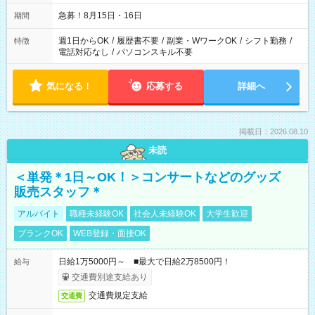
急募！8月15日・16日
期間
週1日からOK
/
履歴書不要
/
副業・WワークOK
/
シフト勤務
/
特徴
電話対応なし
/
パソコンスキル不要
気になる！
応募する
詳細へ
掲載日：2026.08.10
未読
＜単発＊1日～OK！＞コンサートなどのグッズ
販売スタッフ＊
アルバイト
職種未経験OK
社会人未経験OK
大学生歓迎
ブランクOK
WEB登録・面接OK
日給1万5000円～ ■最大で日給2万8500円！
給与
交通費別途支給あり
交通費規定支給
交通費