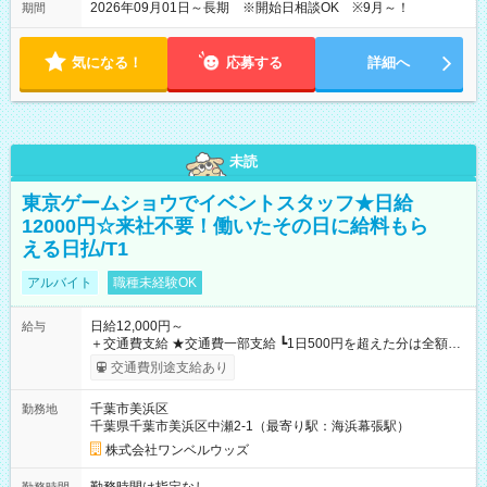
2026年09月01日～長期 ※開始日相談OK ※9月～！
期間
気になる！
応募する
詳細へ
未読
東京ゲームショウでイベントスタッフ★日給
12000円☆来社不要！働いたその日に給料もら
える日払/T1
アルバイト
職種未経験OK
日給12,000円～
給与
＋交通費支給 ★交通費一部支給 ┗1日500円を超えた分は全額支
給！ ※往復500円以内の方は自己負担となります ★日払いOK！
交通費別途支給あり
（規定あり） ┗働いたその日に現金GET♪ お仕事後はコンビニ
ATMから 日払い分を引き落とせます！ 【試用期間】試用期間
千葉市美浜区
勤務地
なし
千葉県千葉市美浜区中瀬2-1（最寄り駅：海浜幕張駅）
株式会社ワンベルウッズ