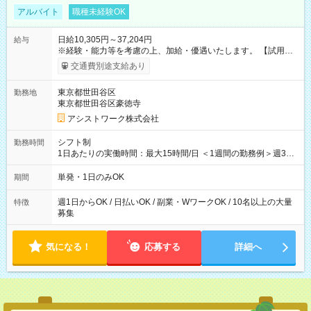
アルバイト
職種未経験OK
日給10,305円～37,204円
給与
※経験・能力等を考慮の上、加給・優遇いたします。 【試用期
間】試用期間なし
交通費別途支給あり
東京都世田谷区
勤務地
東京都世田谷区豪徳寺
アシストワーク株式会社
シフト制
勤務時間
1日あたりの実働時間：最大15時間/日 ＜1週間の勤務例＞週3回
勤務 勤務：月・水・金 休み：火・木・土・日 好きな時にお仕事
可能です！ ※1日あたりの最大実働時間は日勤、夜勤共に勤務し
単発・1日のみOK
期間
た時間になります。
週1日からOK / 日払いOK / 副業・WワークOK / 10名以上の大量
特徴
募集
気になる！
応募する
詳細へ