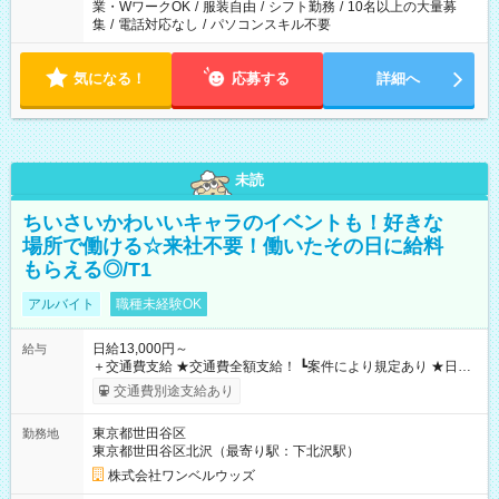
業・WワークOK
/
服装自由
/
シフト勤務
/
10名以上の大量募
集
/
電話対応なし
/
パソコンスキル不要
気になる！
応募する
詳細へ
未読
ちいさいかわいいキャラのイベントも！好きな
場所で働ける☆来社不要！働いたその日に給料
もらえる◎/T1
アルバイト
職種未経験OK
日給13,000円～
給与
＋交通費支給 ★交通費全額支給！ ┗案件により規定あり ★日払
いOK！（規定あり） ┗働いたその日に現金GET♪ お仕事後はコ
交通費別途支給あり
ンビニATMから 日払い分を引き落とせます！ 【試用期間】試
用期間なし
東京都世田谷区
勤務地
東京都世田谷区北沢（最寄り駅：下北沢駅）
株式会社ワンベルウッズ