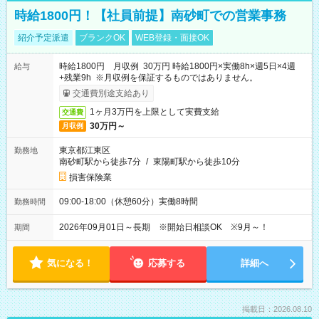
時給1800円！【社員前提】南砂町での営業事務
紹介予定派遣
ブランクOK
WEB登録・面接OK
時給1800円 月収例 30万円 時給1800円×実働8h×週5日×4週
給与
+残業9h ※月収例を保証するものではありません。
交通費別途支給あり
1ヶ月3万円を上限として実費支給
交通費
30万円～
月収例
東京都江東区
勤務地
南砂町駅から徒歩7分
/
東陽町駅から徒歩10分
損害保険業
09:00-18:00（休憩60分）実働8時間
勤務時間
2026年09月01日～長期 ※開始日相談OK ※9月～！
期間
気になる！
応募する
詳細へ
掲載日：2026.08.10