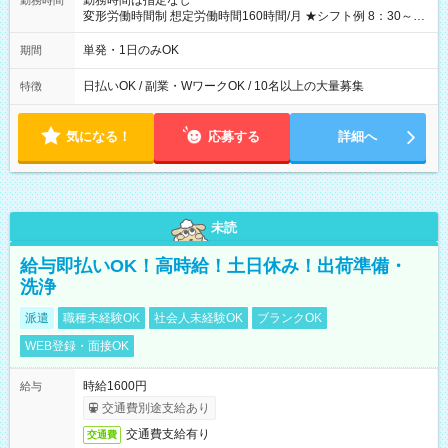
勤務時間は指定なし
勤務時間
変形労働時間制 想定労働時間160時間/月 ★シフト例 8：30～
19：00
単発・1日のみOK
期間
日払いOK / 副業・WワークOK / 10名以上の大量募集
特徴
気になる！
応募する
詳細へ
未読
給与即払いOK！高時給！土日休み！出荷準備・
洗浄
派遣
職種未経験OK
社会人未経験OK
ブランクOK
WEB登録・面接OK
時給1600円
給与
交通費別途支給あり
交通費支給有り
交通費