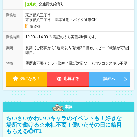
交通費支給有り
交通費
東京都八王子市
勤務地
東京都八王子市 ※車通勤・バイク通勤OK
製造外
10:00～14:00 ※表記のうち実働4時間です。
勤務時間
長期【ご応募から1週間以内(最短2日目)のスピード就業が可能】
期間
即日～
履歴書不要
/
シフト勤務
/
電話対応なし
/
パソコンスキル不要
特徴
気になる！
応募する
詳細へ
未読
ちいさいかわいいキャラのイベントも！好きな
場所で働ける☆来社不要！働いたその日に給料
もらえる◎/T1