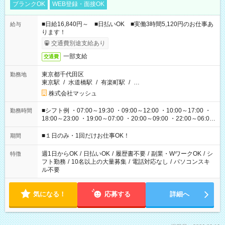
ブランクOK
WEB登録・面接OK
■日給16,840円～ ■日払いOK ■実働3時間5,120円のお仕事あ
給与
ります！
交通費別途支給あり
一部支給
交通費
東京都千代田区
勤務地
東京駅
/
水道橋駅
/
有楽町駅
/
…
株式会社マッシュ
■シフト例 ・07:00～19:30 ・09:00～12:00 ・10:00～17:00 ・
勤務時間
18:00～23:00 ・19:00～07:00 ・20:00～09:00 ・22:00～06:00
etc ★最短で3時間で5,120円のお仕事から 15時間で2万円近く稼
げるお仕事も！ ご希望のお時間に合わせてご紹介！ ※シフトは
■１日のみ・1回だけお仕事OK！
期間
現場によって異なります。 ※勿論、休憩時間はあるのでご安心
ください！
週1日からOK
/
日払いOK
/
履歴書不要
/
副業・WワークOK
/
シ
特徴
フト勤務
/
10名以上の大量募集
/
電話対応なし
/
パソコンスキ
ル不要
気になる！
応募する
詳細へ