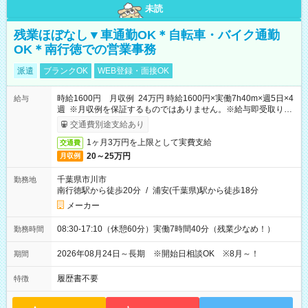
未読
残業ほぼなし▼車通勤OK＊自転車・バイク通勤
OK＊南行徳での営業事務
派遣
ブランクOK
WEB登録・面接OK
時給1600円 月収例 24万円 時給1600円×実働7h40m×週5日×4
給与
週 ※月収例を保証するものではありません。※給与即受取りサ
ービス利用可（利用条件有）
交通費別途支給あり
1ヶ月3万円を上限として実費支給
交通費
20～25万円
月収例
千葉県市川市
勤務地
南行徳駅から徒歩20分
/
浦安(千葉県)駅から徒歩18分
メーカー
08:30-17:10（休憩60分）実働7時間40分（残業少なめ！）
勤務時間
2026年08月24日～長期 ※開始日相談OK ※8月～！
期間
履歴書不要
特徴