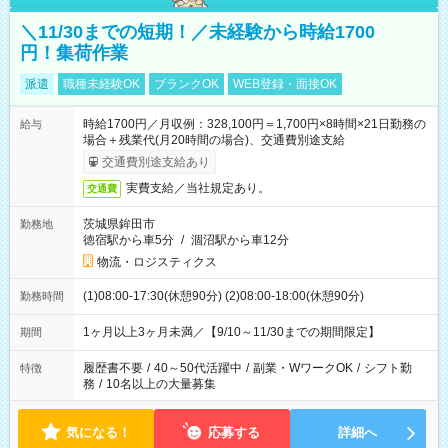
＼11/30までの短期！／未経験から時給1700
円！集荷作業
派遣
職種未経験OK
ブランクOK
WEB登録・面接OK
時給1700円／月収例：328,100円＝1,700円×8時間×21日勤務の
給与
場合＋残業代(月20時間の場合)、交通費別途支給
交通費別途支給あり
実費支給／当社規定あり。
交通費
茨城県鉾田市
勤務地
徳宿駅から車5分
/
涸沼駅から車12分
物流・ロジスティクス
(1)08:00-17:30(休憩90分) (2)08:00-18:00(休憩90分)
勤務時間
1ヶ月以上3ヶ月未満／【9/10～11/30までの期間限定】
期間
履歴書不要
/
40～50代活躍中
/
副業・WワークOK
/
シフト勤
特徴
務
/
10名以上の大量募集
気になる！
応募する
詳細へ