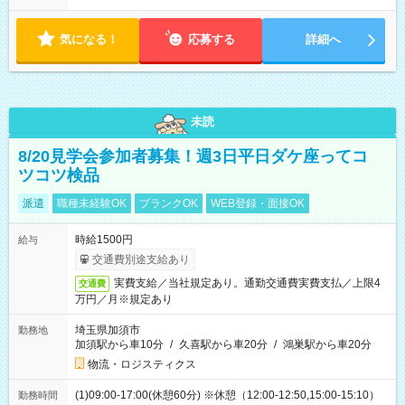
す！ 【シフト例】 ・11:00～14:00 ・16:30～19:00 ・13:00～
18:00 などのように、自由な働き方が可能なお仕事です！
気になる！
応募する
詳細へ
未読
8/20見学会参加者募集！週3日平日ダケ座ってコ
ツコツ検品
派遣
職種未経験OK
ブランクOK
WEB登録・面接OK
時給1500円
給与
交通費別途支給あり
実費支給／当社規定あり。通勤交通費実費支払／上限4
交通費
万円／月※規定あり
埼玉県加須市
勤務地
加須駅から車10分
/
久喜駅から車20分
/
鴻巣駅から車20分
物流・ロジスティクス
(1)09:00-17:00(休憩60分) ※休憩（12:00-12:50,15:00-15:10）
勤務時間