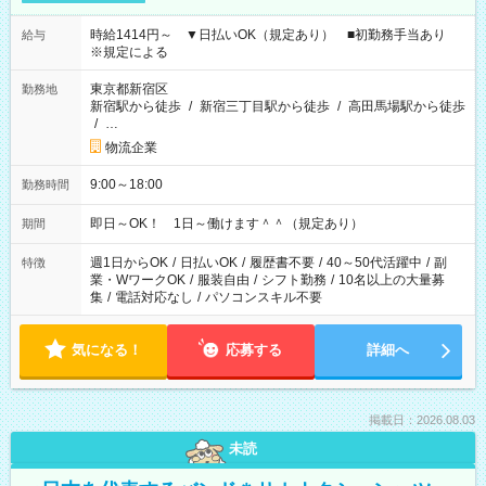
時給1414円～ ▼日払いOK（規定あり） ■初勤務手当あり
給与
※規定による
東京都新宿区
勤務地
新宿駅から徒歩
/
新宿三丁目駅から徒歩
/
高田馬場駅から徒歩
/
…
物流企業
9:00～18:00
勤務時間
即日～OK！ 1日～働けます＾＾（規定あり）
期間
週1日からOK
/
日払いOK
/
履歴書不要
/
40～50代活躍中
/
副
特徴
業・WワークOK
/
服装自由
/
シフト勤務
/
10名以上の大量募
集
/
電話対応なし
/
パソコンスキル不要
気になる！
応募する
詳細へ
掲載日：2026.08.03
未読