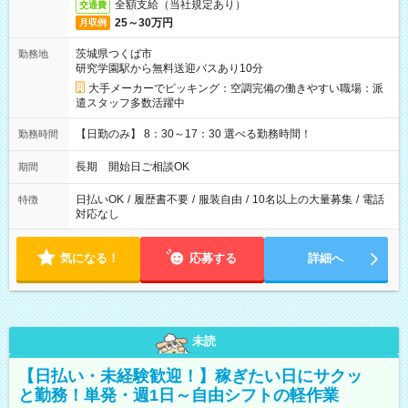
全額支給（当社規定あり）
交通費
25～30万円
月収例
茨城県つくば市
勤務地
研究学園駅から無料送迎バスあり10分
大手メーカーでピッキング：空調完備の働きやすい職場：派
遣スタッフ多数活躍中
【日勤のみ】 8：30～17：30 選べる勤務時間！
勤務時間
長期 開始日ご相談OK
期間
日払いOK
/
履歴書不要
/
服装自由
/
10名以上の大量募集
/
電話
特徴
対応なし
気になる！
応募する
詳細へ
未読
【日払い・未経験歓迎！】稼ぎたい日にサクッ
と勤務！単発・週1日～自由シフトの軽作業