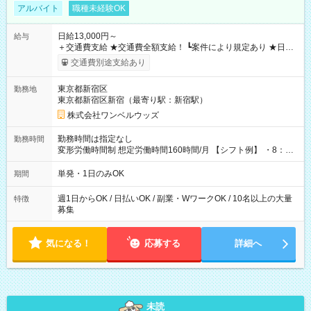
アルバイト
職種未経験OK
日給13,000円～
給与
＋交通費支給 ★交通費全額支給！ ┗案件により規定あり ★日払
いOK！（規定あり） ┗働いたその日に現金GET♪ お仕事後はコ
交通費別途支給あり
ンビニATMから 日払い分を引き落とせます！ 【試用期間】試
用期間なし
東京都新宿区
勤務地
東京都新宿区新宿（最寄り駅：新宿駅）
株式会社ワンベルウッズ
勤務時間は指定なし
勤務時間
変形労働時間制 想定労働時間160時間/月 【シフト例】 ・8：00
～21：00
単発・1日のみOK
期間
週1日からOK / 日払いOK / 副業・WワークOK / 10名以上の大量
特徴
募集
気になる！
応募する
詳細へ
未読