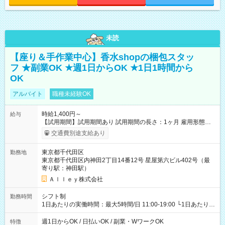
未読
【座り＆手作業中心】香水shopの梱包スタッ
フ ★副業OK ★週1日からOK ★1日1時間から
OK
アルバイト
職種未経験OK
時給1,400円～
給与
【試用期間】試用期間あり 試用期間の長さ：1ヶ月 雇用形態、
給与は本採用時と同じです。
交通費別途支給あり
東京都千代田区
勤務地
東京都千代田区内神田2丁目14番12号 星屋第六ビル402号（最
寄り駅：神田駅）
Ａｌｌｅｙ株式会社
シフト制
勤務時間
1日あたりの実働時間：最大5時間/日 11:00-19:00 └1日あたりの
実働時間：1-5時間 └上記の時間帯内であれば、いつでも勤務可
能！ └平日・土曜日の中で、お好きな曜日でご勤務いただけま
週1日からOK / 日払いOK / 副業・WワークOK
特徴