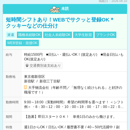
掲載日：2026.08.10
未読
短時間シフトあり！WEBでサクッと登録OK＊
クッキーなどの仕分け
派遣
職種未経験OK
社会人未経験OK
大学生歓迎
ブランクOK
WEB登録・面接OK
時給1500円 ■日払い・週払いOK！(規定あり) ■現金日払いも
給与
OK(規定あり)
交通費別途支給あり
東京都新宿区
勤務地
新宿駅
/
新宿三丁目駅
大手物流会社（年齢不問／「無理なく続けられる」と好評の
職場です！）
9:00～18:00（実動8時間） 希望の時間帯を選べます！ ＜シフト
勤務時間
例＞ ・8：30～12：00 ・10：00～19：00 ・17：00～22：00
・13：00～22：00 ・22：00～翌6：00 など
【急募】即日スタートＯＫ！ 単発1日のみから働けます。
期間
週1日からOK
/
日払いOK
/
履歴書不要
/
40～50代活躍中
/
副
特徴