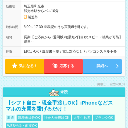
埼玉県和光市
勤務地
和光市駅からバス10分
製造外
8:00～17:30 ※表記のうち実働8時間です。
勤務時間
長期【ご応募から1週間以内(最短2日目)のスピード就業が可能】
期間
即日～
日払いOK
/
履歴書不要
/
電話対応なし
/
パソコンスキル不要
特徴
気になる！
応募する
詳細へ
掲載日：2026.08.07
未読
【シフト自由・現金手渡しOK】iPhoneなどス
マホの充電を繋げるだけ！
派遣
職種未経験OK
社会人未経験OK
大学生歓迎
ブランクOK
WEB登録・面接OK