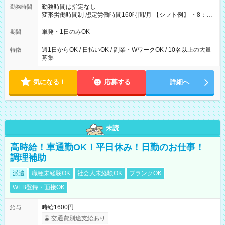
勤務時間は指定なし
勤務時間
変形労働時間制 想定労働時間160時間/月 【シフト例】 ・8：00
～21：00
単発・1日のみOK
期間
週1日からOK / 日払いOK / 副業・WワークOK / 10名以上の大量
特徴
募集
気になる！
応募する
詳細へ
未読
高時給！車通勤OK！平日休み！日勤のお仕事！
調理補助
派遣
職種未経験OK
社会人未経験OK
ブランクOK
WEB登録・面接OK
時給1600円
給与
交通費別途支給あり