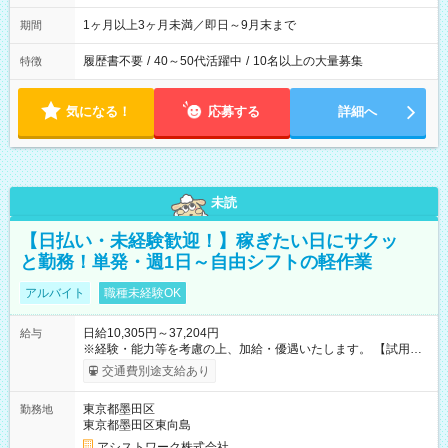
1ヶ月以上3ヶ月未満／即日～9月末まで
期間
履歴書不要
/
40～50代活躍中
/
10名以上の大量募集
特徴
気になる！
応募する
詳細へ
未読
【日払い・未経験歓迎！】稼ぎたい日にサクッ
と勤務！単発・週1日～自由シフトの軽作業
アルバイト
職種未経験OK
日給10,305円～37,204円
給与
※経験・能力等を考慮の上、加給・優遇いたします。 【試用期
間】試用期間なし
交通費別途支給あり
東京都墨田区
勤務地
東京都墨田区東向島
アシストワーク株式会社