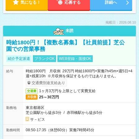
気になる！
応募する
詳細へ
掲載日：2026.08.10
未読
時給1800円！【複数名募集】【社員前提】芝公
園での営業事務
紹介予定派遣
ブランクOK
WEB登録・面接OK
時給1800円 月収例 29万円 時給1800円×実働7h45m×週5日×4
給与
週+残業10h ※月収例を保証するものではありません。
交通費別途支給あり
1ヶ月3万円を上限として実費支給
交通費
25～30万円
月収例
東京都港区
勤務地
芝公園駅から徒歩3分
/
赤羽橋駅から徒歩5分
サ－ビス
08:50-17:35（休憩60分）実働7時間45分
勤務時間