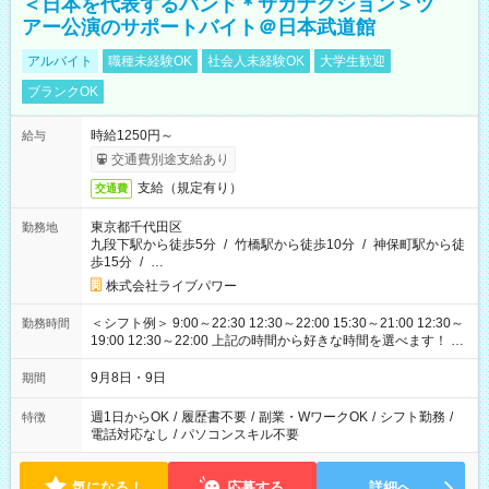
＜日本を代表するバンド＊サカナクション＞ツ
アー公演のサポートバイト＠日本武道館
アルバイト
職種未経験OK
社会人未経験OK
大学生歓迎
ブランクOK
時給1250円～
給与
交通費別途支給あり
支給（規定有り）
交通費
東京都千代田区
勤務地
九段下駅から徒歩5分
/
竹橋駅から徒歩10分
/
神保町駅から徒
歩15分
/
…
株式会社ライブパワー
＜シフト例＞ 9:00～22:30 12:30～22:00 15:30～21:00 12:30～
勤務時間
19:00 12:30～22:00 上記の時間から好きな時間を選べます！ ※
時間は変更となる可能性があります
9月8日・9日
期間
週1日からOK
/
履歴書不要
/
副業・WワークOK
/
シフト勤務
/
特徴
電話対応なし
/
パソコンスキル不要
気になる！
応募する
詳細へ