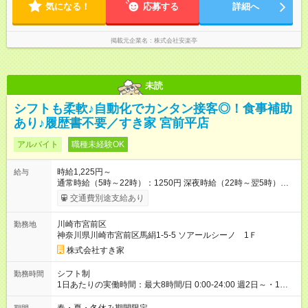
気になる！
応募する
詳細へ
掲載元企業名
株式会社安楽亭
未読
シフトも柔軟♪自動化でカンタン接客◎！食事補助
あり♪履歴書不要／すき家 宮前平店
アルバイト
職種未経験OK
時給1,225円～
給与
通常時給（5時～22時）：1250円 深夜時給（22時～翌5時）：
1563円 高校生時給：1225円 【特別手当】早朝手当（5：00-9：
交通費別途支給あり
00）時給+150円 【試用期間】試用期間あり 試用期間の長さ：1
ヶ月 雇用形態、給与は本採用時と同じです。 試用期間の実態は
川崎市宮前区
勤務地
30日（※条件変更なし）ですが、切り上げで一ヶ月とさせてい
神奈川県川崎市宮前区馬絹1-5-5 ソアールシーノ 1Ｆ
ただきます。 研修制度あり：15時間(研修中も同時給）
株式会社すき家
シフト制
勤務時間
1日あたりの実働時間：最大8時間/日 0:00-24:00 週2日～・1日
2h～OK ＜シフト例＞ 〇朝帯 5:00-9:00 〇昼帯 9:00-14:00 〇午
後帯 14:00-18:00 〇夜帯 18:00-22:00 〇深夜帯 22:00-翌5:00 基