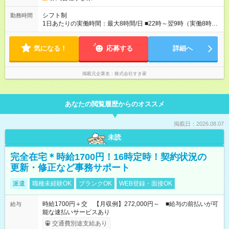
シフト制
勤務時間
1日あたりの実働時間：最大8時間/日 ■22時～翌9時（実働8時
間） ※上記はあくまでも一例です。店舗により、時間が前後す
る場合・残業がある場合があります。 ★0時～9時は必ず2名以上
気になる！
のシフトを組んでいます。 ★各店舗のサポートのために本社に
応募する
詳細へ
「24時間対応」の専門部署があります。
掲載元企業名
株式会社すき家
あなたの閲覧履歴からのオススメ
掲載日：2026.08.07
未読
完全在宅＊時給1700円！16時定時！契約状況の
更新・修正など事務サポート
派遣
職種未経験OK
ブランクOK
WEB登録・面接OK
時給1700円＋交 【月収例】272,000円～ ■給与の前払いが可
給与
能な速払いサービスあり
交通費別途支給あり