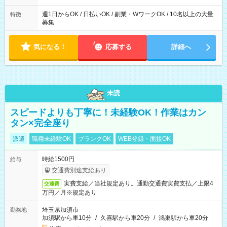
週1日からOK / 日払いOK / 副業・WワークOK / 10名以上の大量
特徴
募集
気になる！
応募する
詳細へ
未読
スピードよりも丁寧に！未経験OK！作業はカン
タン×完全座り
派遣
職種未経験OK
ブランクOK
WEB登録・面接OK
時給1500円
給与
交通費別途支給あり
実費支給／当社規定あり。通勤交通費実費支払／上限4
交通費
万円／月※規定あり
埼玉県加須市
勤務地
加須駅から車10分
/
久喜駅から車20分
/
鴻巣駅から車20分