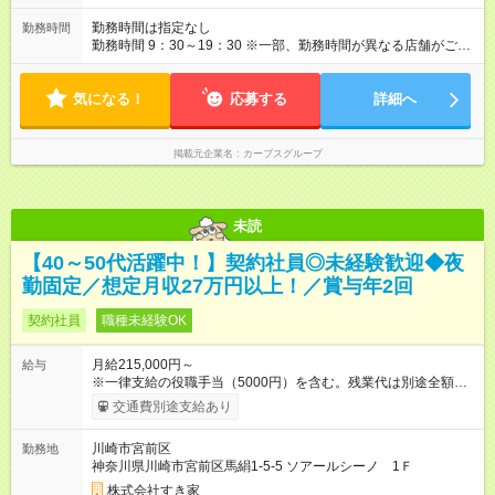
勤務時間は指定なし
勤務時間
勤務時間 9：30～19：30 ※一部、勤務時間が異なる店舗がござ
います。 ＜営業時間＞ 平日／10：00～13：00、15：00～19：
00 土曜／10：00～13：00 （全店舗閉店時間は19時です。早朝
気になる！
深夜シフトはありません）
応募する
詳細へ
掲載元企業名
カーブスグループ
未読
【40～50代活躍中！】契約社員◎未経験歓迎◆夜
勤固定／想定月収27万円以上！／賞与年2回
契約社員
職種未経験OK
月給215,000円～
給与
※一律支給の役職手当（5000円）を含む。残業代は別途全額支
給。 ※深夜勤務手当は、残業時間等により変動します。 ※想定
交通費別途支給あり
月収27万円以上 ※最大4回昇給のチャンスあり ※賞与年2回支給
【試用期間】試用期間なし
川崎市宮前区
勤務地
神奈川県川崎市宮前区馬絹1-5-5 ソアールシーノ 1Ｆ
株式会社すき家