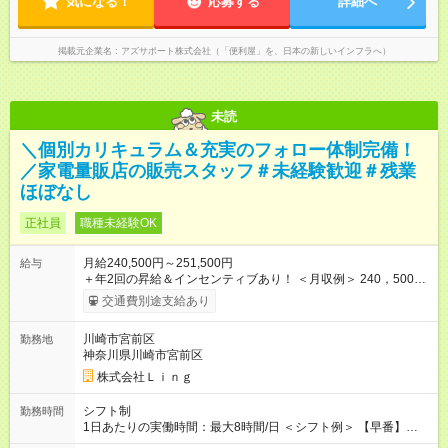
気になる！
によっては出勤・退勤時間が変動する場合がございます 例）
応募する
詳細へ
の給与・待遇・福利厚生は正社員のものと同じです。99％の方
閑散期10時に出発、退勤16時代～繁忙期7時代に出発～帰宅20
が試用期間後に正社員に移行しております。
時代
掲載元企業名
アズサポート株式会社（「便利屋」を、日本の新しいインフラへ）
未読
＼個別カリキュラム＆充実のフォロー体制完備！
／家電量販店の販売スタッフ＃未経験歓迎＃残業
ほぼなし
正社員
職種未経験OK
月給240,500円～251,500円
給与
＋年2回の昇給＆インセンティブあり！ ＜月収例＞ 240，500円
～＋インセンティブ＋賞与＋諸手当 ◎経験・能力を考慮し、決
交通費別途支給あり
定します。 ◎残業が発生した場合は、時間外手当を別途全額支
給します。 ＼頑張りが収入に直結！／ あなたの頑張りを正当に
川崎市宮前区
勤務地
評価するため、年2回の昇給機会を設けています。 さらに、店舗
神奈川県川崎市宮前区
目標の達成に応じてインセンティブを支給。 チームで協力して
得られる達成感は格別です♪ また、「家電アドバイザー」などの
株式会社Ｌｉｎｇ
資格を取得すれば、資格手当も支給。 スキルアップが収入アッ
プに繋がる環境です！ 【試用期間】試用期間あり 試用期間の長
シフト制
勤務時間
さ：3ヶ月 ※ 雇用形態と給与に、本採用時と異なる部分がありま
1日あたりの実働時間：最大8時間/日 ＜シフト例＞ 【早番】
す。 雇用形態：中途採用（契約社員） 給与：本採用時と同じで
10:00～19:00 【遅番】12:00～21:00 ◎それぞれのご事情に合わ