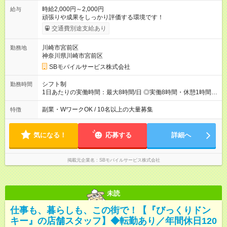
時給2,000円～2,000円
給与
頑張りや成果をしっかり評価する環境です！
交通費別途支給あり
川崎市宮前区
勤務地
神奈川県川崎市宮前区
SBモバイルサービス株式会社
シフト制
勤務時間
1日あたりの実働時間：最大8時間/日 ◎実働8時間・休憩1時間 ◎
残業は月平均5時間程度です
副業・WワークOK / 10名以上の大量募集
特徴
気になる！
応募する
詳細へ
掲載元企業名
SBモバイルサービス株式会社
未読
仕事も、暮らしも、この街で！【『びっくりドン
キー』の店舗スタッフ】◆転勤あり／年間休日120