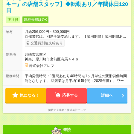
キー』の店舗スタッフ】◆転勤あり／年間休日120
日
正社員
職種未経験OK
月給256,000円～300,000円
給与
◎残業代は、別途全額支給します。 【試用期間】試用期間あり
試用期間の長さ：3ヶ月 雇用形態、給与は本採用時と同じです。
交通費別途支給あり
川崎市宮前区
勤務地
神奈川県川崎市宮前区有馬４４６
株式会社アレフ
平均労働時間：1週間あたり40時間 ◎1ヶ月単位の変形労働時間
勤務時間
制となります。 ◎残業は月平均16.5時間（2025年度）。ワーク
ライフバランス充実のため、働きやすい環境づくりを推進して
います。 平均労働時間：1週間あたり40時間 ◎1ヶ月単位の変形
気になる！
労働時間制となります。 ◎残業は月平均16.5時間（2025年
応募する
詳細へ
度）。ワークライフバランス充実のため、働きやすい環境づく
りを推進しています。
掲載元企業名
株式会社アレフ
未読