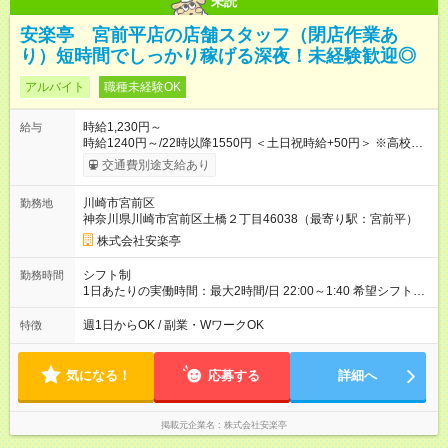
未読
安楽亭 宮前平店の店舗スタッフ（閉店作業あ
り）短時間でしっかり稼げる深夜！未経験歓迎◎
アルバイト
職種未経験OK
時給1,230円～
給与
時給1240円～/22時以降1550円 ＜土日祝時給+50円＞ ※高校生
時給1230円 【試用期間】試用期間あり 試用期間の長さ：12ヶ
交通費別途支給あり
月 雇用形態、給与は本採用時と同じです。 ※最大12ヶ月の間
で、合計30時間の試用期間（研修期間）があります。
川崎市宮前区
勤務地
神奈川県川崎市宮前区土橋２丁目46038（最寄り駅：宮前平）
株式会社安楽亭
シフト制
勤務時間
1日あたりの実働時間：最大2時間/日 22:00～1:40 希望シフト
制！ 週1日～・1日3時間～OK！ ※18歳未満・高校生は21:30ま
での勤務 ＊短時間OK！学業と両立◎ ＊週4日以上のしっかり勤
週1日からOK / 副業・WワークOK
特徴
務も大歓迎！ ＊週末だけのシフトもOK！ ※テスト期間や長期休
暇の予定に合わせてのシフト相談も可能！
気になる！
応募する
詳細へ
掲載元企業名
株式会社安楽亭