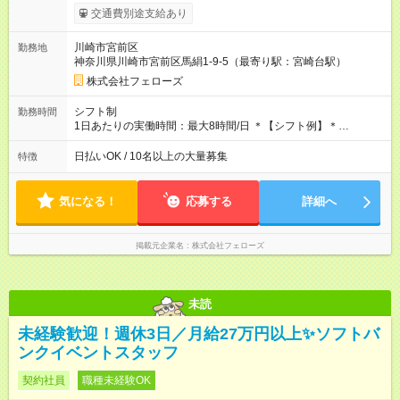
タイムで勤務いただける方にお越しいただきたいと思っていま
交通費別途支給あり
す。シフトが削られることはないので、安定した給与が入りま
す。 ◎日払い・週払いもOK！※規定あり すぐに働きたい、稼ぎ
川崎市宮前区
勤務地
たいという人もいると思います。このあたりは柔軟に対応する
神奈川県川崎市宮前区馬絹1-9-5（最寄り駅：宮崎台駅）
ので、お気軽にご相談ください！ ※2ヶ月の試用期間がありま
す。その間の給与・待遇に変更はありません。 【試用期間】試
株式会社フェローズ
用期間あり 試用期間の長さ：2ヶ月 雇用形態、給与は本採用時
と同じです。
シフト制
勤務時間
1日あたりの実働時間：最大8時間/日 ＊【シフト例】＊
(1) 10:00～19:00 (2) 11:00～20:00 (3) 12:00～21:00 など ◎
いずれも実働8時間・休憩1時間です。中抜けシフトなどはあり
日払いOK / 10名以上の大量募集
特徴
ません。 ◎残業は少なく、月10時間未満です。「残業代で稼ぎ
たい」などあれば相談に応じますのでおっしゃってください！
気になる！
応募する
詳細へ
掲載元企業名
株式会社フェローズ
未読
未経験歓迎！週休3日／月給27万円以上✨ソフトバ
ンクイベントスタッフ
契約社員
職種未経験OK