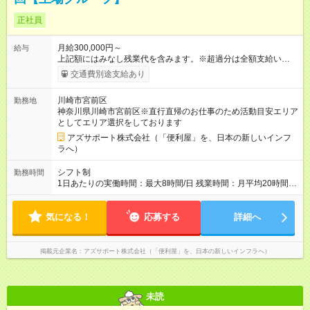
正社員
月給300,000円～
給与
上記額にはみなし残業代を含みます。※超過分は全額支給いたし
ます。 みなし残業代 73,808円／月 みなし残業時間 45時間／月
交通費別途支給あり
年5回のボーナスあり！ ◆2種類のボーナスがあります（ボーナ
スA、ボーナスB）。 └3ヶ月ごと（年4回）：ボーナスA └年度
川崎市宮前区
勤務地
末（年1回）：ボーナスB ◆ボーナスは年で合計「年5回」お渡
神奈川県川崎市宮前区※直行直帰のお仕事のため活動目安エリア
し。ボーナスなしはありません。 └ボーナス合計で約100～250
としてエリア選択をしております
万/年程度になります。 └ボーナス合計が80万を切る等というこ
とはほぼありません。 ＜ボーナス5回がどう支払われるか＞ 1月
アズサポート株式会社（「便利屋」を、日本の新しいインフ
～3月：月給のみ 4月～11月：月給＋ボーナスA 12月：月給＋ボ
ラへ）
ーナスA＋ボーナスB --------------------------------- 昇給：あり ※年
1回評価に基づく 手当：あり 全額100%支給 ・交通費（通勤
シフト制
勤務時間
費） ・業務における活動費 ・超過勤務手当 【注意】 貸与する
1日あたりの実働時間：最大8時間/日 残業時間：月平均20時間程
社用車は、社員各自が保管していただきます ?駐車場代が仮にか
度 ※閑散月10時間ほど、繁忙期40時間ほど 【注意】 直行直帰の
かる場合、各自での負担となります 【試用期間】試用期間あり
ため、最初に訪問するお客様と、最後のお客様のご自宅の場所
試用期間の長さ：4ヶ月 ※ 雇用形態と給与に、本採用時と異なる
気になる！
によっては出勤・退勤時間が変動する場合がございます 例）
応募する
詳細へ
部分があります。 雇用形態：中途採用（契約社員） 給与：本採
閑散期10時に出発、退勤16時代～繁忙期7時代に出発～帰宅20
用時と同じです。 試用期間中は嘱託社員契約となります。嘱託
時代
社員契約中の給与・待遇・福利厚生は正社員のものと同じで
掲載元企業名
アズサポート株式会社（「便利屋」を、日本の新しいインフラへ）
す。99％の方が試用期間後に正社員に移行しております。
未読