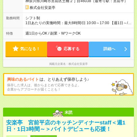
神奈川県川崎市宮前区土橋２丁目46038（最寄り駅：宮前平）
株式会社安楽亭
シフト制
勤務時間
1日あたりの実働時間：最大8時間/日 10:00～17:00 【週1日～/1
日3時間～OK！】 ＊レギュラー勤務ももちろん大歓迎！ 「子ど
ものお迎えまでの時間」 「ランチタイムだけ」 など、家庭の予
週1日からOK / 副業・WワークOK
特徴
定に合わせやすいシフト制！ ※ディナータイムの勤務希望も相
談可能◎
気になる！
応募する
詳細へ
掲載元企業名
株式会社安楽亭
興味のあるバイト
は、とりあえず保存しよう♪
保存した求人は、後からまとめて応募できるよ。
企業からアプローチが届くことも！
未読
安楽亭 宮前平店のキッチンディナーstaff＜週1
日・1日3時間～＞バイトデビューも応援！