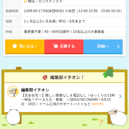
物流・ロジスティクス
(1)09:00-17:00(休憩60分) ※休憩（12:00-12:50、15:00-15:10）
勤務時間
1ヶ月以上3ヶ月未満／即日～9月末まで
期間
履歴書不要
/
40～50代活躍中
/
10名以上の大量募集
特徴
気になる！
応募する
詳細へ
編集部イチオシ
【完全在宅！】難しい業務なし＆電話なし！ゆっくりの11時
～時短＊データ入力・事務、＜SEKAI NO OWARI＊8月15
日・16日＞ドーム公演のサポートバイトなど
(8/7UP!)