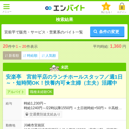
0
メニュー
気になる！
ログイン
検索結果
条件の変更
宮前平で販売・サービス・営業系のバイト一覧
20
1,360
件中
1
～
20
件表示
平均時給:
円
新着順
時給順
人気順
未読
安楽亭 宮前平店のランチホールスタッフ／週1日
～・短時間OK！扶養内可★主婦（主夫）活躍中
アルバイト
職種未経験OK
時給1,230円～
給与
時給1240円～/22時以降1550円 ＜土日祝時給+50円＞ ※高校生
時給1230円 【試用期間】試用期間あり 試用期間の長さ：12ヶ
交通費別途支給あり
月 雇用形態、給与は本採用時と同じです。 ※最大12ヶ月の間
で、合計30時間の試用期間（研修期間）があります。
川崎市宮前区
勤務地