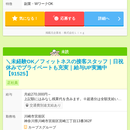
す。
せて、できるだけシフトも調整します！ ＼残業はありません！
副業・WワークOK
特徴
／ 基本的には定時にすぐ退勤できる環境。 退勤後は趣味に没
頭、大切な人たちと過ごすなど、プライベートもしっかり大切
にしながらご活躍いただけます♪
気になる！
応募する
詳細へ
掲載元企業名
株式会社Ｌｉｎｇ
未読
＼未経験OK／フィットネスの接客スタッフ｜日祝
休みでプライベートも充実｜給与UP実施中
【91525】
正社員
月給270,000円～
給与
上記額にはみなし残業代を含みます。※超過分は全額支給いたし
ます。 みなし残業代 20,000円／月 みなし残業時間 10時間／月
交通費別途支給あり
【試用期間】試用期間あり 試用期間の長さ：6ヶ月 ※ 雇用形態
と給与に、本採用時と異なる部分があります。 雇用形態：本採
川崎市宮前区
勤務地
用時と同じです。 給与：月給 250,000円以上 上記額にはみなし
神奈川県川崎市宮前区宮崎三丁目13番362F
残業代を含みます。※超過分は全額支給いたします。 みなし残
業代 20,000円／月 みなし残業時間 10時間／月
カーブスグループ