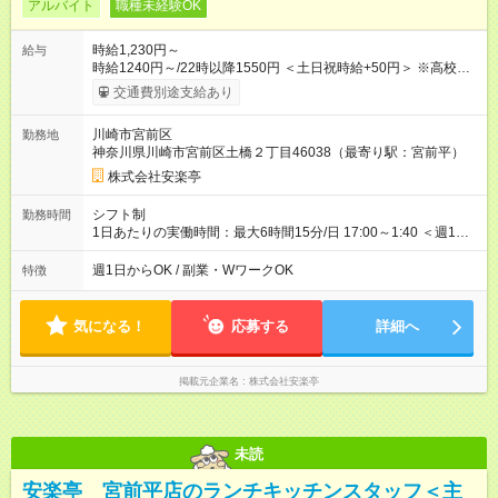
アルバイト
職種未経験OK
時給1,230円～
給与
時給1240円～/22時以降1550円 ＜土日祝時給+50円＞ ※高校生
時給1230円 【試用期間】試用期間あり 試用期間の長さ：12ヶ
交通費別途支給あり
月 雇用形態、給与は本採用時と同じです。 ※最大12ヶ月の間
で、合計30時間の試用期間（研修期間）があります。
川崎市宮前区
勤務地
神奈川県川崎市宮前区土橋２丁目46038（最寄り駅：宮前平）
株式会社安楽亭
シフト制
勤務時間
1日あたりの実働時間：最大6時間15分/日 17:00～1:40 ＜週1日
～/短時間OK！＞ ※18歳未満・高校生は21:30までの勤務 ・シフ
トは自己申告制だから私生活優先でOK◎ ・週1日もあれば週5日
週1日からOK / 副業・WワークOK
特徴
でがっつり勤務もOK！ 「Ｗワークで収入増やしたい」 「副業と
して短時間」など希望に合わせて働けます！
気になる！
応募する
詳細へ
掲載元企業名
株式会社安楽亭
未読
安楽亭 宮前平店のランチキッチンスタッフ＜主