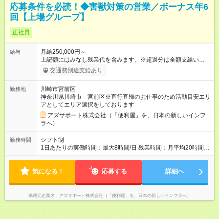
応募条件を必読！◆害獣対策の営業／ボーナス年6
回【上場グループ】
正社員
月給250,000円～
給与
上記額にはみなし残業代を含みます。※超過分は全額支給いたし
ます。 みなし残業代 73,808円／月 みなし残業時間 45時間／月
交通費別途支給あり
＜ボーナス＞ 合計で「年6回」お渡し └3ヶ月ごと（年4回）→A
タイプ └半年ごと（年2回）→Bタイプ ※合計で約200～300
川崎市宮前区
勤務地
万/年程度で動きます（一番高い方ですと400万超え） ※ボー
神奈川県川崎市 宮前区※直行直帰のお仕事のため活動目安エリ
ナス合計が極端に150万を切る等ということはありません ＜年
アとしてエリア選択をしております
収イメージ＞ (1)各月のボーナス支払い 1月～3月：月給のみ 4
月、7月、10月：月給＋ボーナスA 6月、12月：月給＋ボーナス
アズサポート株式会社（「便利屋」を、日本の新しいインフ
B (2)経験年数に伴う年収推移 入社1年目：470万（3割）～520
ラへ）
万円以上（6割）～高い方（1割）600万超え 3年目： 7割の社員
が年収600万円以上 --------------------------------- 昇給：あり ※年1
シフト制
勤務時間
回評価に基づく 手当：あり 全額100%支給 ・交通費（通勤
1日あたりの実働時間：最大8時間/日 残業時間：月平均20時間程
費） ・業務における活動費 ・超過勤務手当 【注意】 貸与する
度 ※閑散月10時間ほど、繁忙期40時間ほど 【注意】 直行直帰の
社用車は、社員各自が保管していただきます 駐車場代が仮にか
ため、最初に訪問するお客様と、最後のお客様のご自宅の場所
かる場合、各自での負担となります 【試用期間】試用期間あり
気になる！
によっては出勤・退勤時間が変動する場合がございます 例）
応募する
詳細へ
試用期間の長さ：4ヶ月 ※ 雇用形態と給与に、本採用時と異なる
閑散期10時に出発、退勤16時代～繁忙期7時代に出発～帰宅20
部分があります。 雇用形態：中途採用（契約社員） 給与：本採
時代
用時と同じです。 試用期間中は嘱託社員契約となります。嘱託
掲載元企業名
アズサポート株式会社（「便利屋」を、日本の新しいインフラへ）
社員契約中の給与・待遇・福利厚生は正社員のものと同じで
す。99％の方が試用期間後に正社員に移行しております。