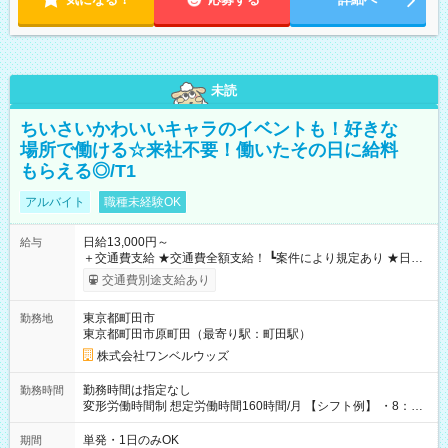
未読
ちいさいかわいいキャラのイベントも！好きな
場所で働ける☆来社不要！働いたその日に給料
もらえる◎/T1
アルバイト
職種未経験OK
日給13,000円～
給与
＋交通費支給 ★交通費全額支給！ ┗案件により規定あり ★日払
いOK！（規定あり） ┗働いたその日に現金GET♪ お仕事後はコ
交通費別途支給あり
ンビニATMから 日払い分を引き落とせます！ 【試用期間】試
用期間なし
東京都町田市
勤務地
東京都町田市原町田（最寄り駅：町田駅）
株式会社ワンベルウッズ
勤務時間は指定なし
勤務時間
変形労働時間制 想定労働時間160時間/月 【シフト例】 ・8：00
～21：00
単発・1日のみOK
期間