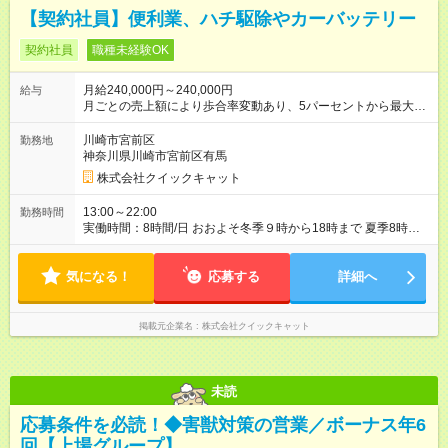
【契約社員】便利業、ハチ駆除やカーバッテリー
契約社員
職種未経験OK
月給240,000円～240,000円
給与
月ごとの売上額により歩合率変動あり、5パーセントから最大20
パーセントまで 【試用期間】試用期間あり 試用期間の長さ：3
ヶ月 雇用形態、給与は本採用時と同じです。 試用期間中に技術
川崎市宮前区
勤務地
や知識を学び独り立ちにむけて準備をするとともに独り立ち後
神奈川県川崎市宮前区有馬
も細かく売上を見ながら判断いたします。
株式会社クイックキャット
13:00～22:00
勤務時間
実働時間：8時間/日 おおよそ冬季９時から18時まで 夏季8時か
ら22時まで 時間内の8時間勤務
気になる！
応募する
詳細へ
掲載元企業名
株式会社クイックキャット
未読
応募条件を必読！◆害獣対策の営業／ボーナス年6
回【上場グループ】