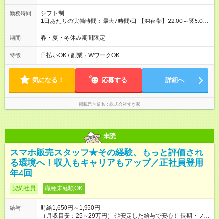
シフト制
勤務時間
1日あたりの実働時間：最大7時間/日 【深夜帯】22:00～翌5:00
週2日～・1日2h～OK◎ ※22:00から翌5:00までは18歳以上の方
のみ勤務可能です（18歳未満の深夜業務禁止のため） ★深夜で
春・夏・冬休み期間限定
期間
も安心して働けます★ すき家では、ワンオペを禁止していま
す。 必ず、2名以上での勤務を行いますので、安心して働けま
日払いOK / 副業・WワークOK
特徴
す。
気になる！
応募する
詳細へ
掲載元企業名
株式会社すき家
未読
スマホ販売スタッフ★その経験、もっと評価され
る環境へ！収入もキャリアもアップ／正社員登用
年4回
契約社員
職種未経験OK
時給1,650円～1,950円
給与
（月収目安：25～29万円） ◎安定した給与で安心！ 長期・フル