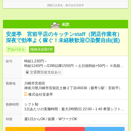
掲載元企業名
株式会社安楽亭
未読
安楽亭 宮前平店のキッチンstaff（閉店作業有）
深夜で効率よく稼ぐ！未経験歓迎◎染髪自由(規)
アルバイト
職種未経験OK
時給1,230円～
給与
時給1240円～/22時以降1550円 ＜土日祝時給+50円＞ ※高校生
時給1230円 【試用期間】試用期間あり 試用期間の長さ：12ヶ
交通費別途支給あり
月 雇用形態、給与は本採用時と同じです。 ※最大12ヶ月の間
で、合計30時間の試用期間（研修期間）があります。
川崎市宮前区
勤務地
神奈川県川崎市宮前区土橋２丁目46038（最寄り駅：宮前平）
株式会社安楽亭
シフト制
勤務時間
1日あたりの実働時間：最大2時間/日 22:00～1:40 希望シフト
制！ 週1日～・1日3時間～OK！ ※18歳未満・高校生は21:30ま
での勤務 ＊短時間OK！学業と両立◎ ＊週4日以上のしっかり勤
週1日からOK / 副業・WワークOK
特徴
務も大歓迎！ ＊週末だけのシフトもOK！ ※テスト期間や長期休
暇の予定に合わせてのシフト相談も可能！