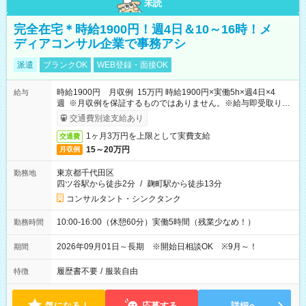
未読
完全在宅＊時給1900円！週4日＆10～16時！メ
ディアコンサル企業で事務アシ
派遣
ブランクOK
WEB登録・面接OK
時給1900円 月収例 15万円 時給1900円×実働5h×週4日×4
給与
週 ※月収例を保証するものではありません。※給与即受取りサ
ービス利用可（利用条件有）
交通費別途支給あり
1ヶ月3万円を上限として実費支給
交通費
15～20万円
月収例
東京都千代田区
勤務地
四ツ谷駅から徒歩2分
/
麹町駅から徒歩13分
コンサルタント・シンクタンク
10:00-16:00（休憩60分）実働5時間（残業少なめ！）
勤務時間
2026年09月01日～長期 ※開始日相談OK ※9月～！
期間
履歴書不要
/
服装自由
特徴
気になる！
応募する
詳細へ