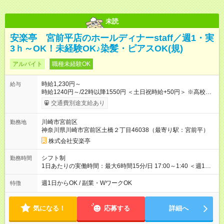
未読
安楽亭 宮前平店のホールディナーstaff／週1・実
3ｈ～OK！未経験OK♪染髪・ピアスOK(規)
アルバイト
職種未経験OK
時給1,230円～
給与
時給1240円～/22時以降1550円 ＜土日祝時給+50円＞ ※高校生
時給1230円 【試用期間】試用期間あり 試用期間の長さ：12ヶ
交通費別途支給あり
月 雇用形態、給与は本採用時と同じです。 ※最大12ヶ月の間
で、合計30時間の試用期間（研修期間）があります。
川崎市宮前区
勤務地
神奈川県川崎市宮前区土橋２丁目46038（最寄り駅：宮前平）
株式会社安楽亭
シフト制
勤務時間
1日あたりの実働時間：最大6時間15分/日 17:00～1:40 ＜週1日
～/短時間OK！＞ ※18歳未満・高校生は21:30までの勤務 ・シフ
トは自己申告制だから私生活優先でOK◎ ・週1日もあれば週5日
週1日からOK / 副業・WワークOK
特徴
でがっつり勤務もOK！ 「Ｗワークで収入増やしたい」 「副業と
して短時間」など希望に合わせて働けます！
気になる！
応募する
詳細へ