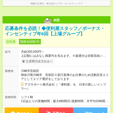
掲載元企業名
株式会社コプロ・ホールディングス
未読
応募条件を必読！◆便利屋スタッフ／ボーナス・
インセンティブ年6回【上場グループ】
正社員
職種未経験OK
月給300,000円～
給与
上記額にはみなし残業代を含みます。※超過分は全額支給いたし
ます。 みなし残業代 73,808円／月 みなし残業時間 45時間／月
交通費別途支給あり
年収＝月給＋ボーナス＋インセンティブ ボーナス ：2回 ※過
去2回を切ったことなし インセンティブ ：年4回 ※3ヶ月ごと
川崎市宮前区
勤務地
（年4回） ※施工スタッフにもインセンティブがもらえます
神奈川県川崎市 宮前区※直行直帰のお仕事のため活動目安エリ
※合計で約30～60万/年程度で動きます（一番高い方ですと100
アとしてエリア選択をしております
万超え） --------------------------------- 昇給：あり ※年1回評価に基
づく 手当：あり 全額100%支給 ・交通費（通勤費） ・業務に
アズサポート株式会社（「便利屋」を、日本の新しいインフ
おける活動費 ・超過勤務手当 【注意】 貸与する社用車は、社員
ラへ）
各自が保管していただきます 駐車場代が仮にかかる場合、各社
員での負担となります ※1都3県社員については会社負担があり
シフト制
勤務時間
ます（ご相談ください） 【試用期間】試用期間あり 試用期間の
1日あたりの実働時間：最大8時間/日 残業時間：月平均20時間程
長さ：4ヶ月 ※ 雇用形態と給与に、本採用時と異なる部分があり
度 ※閑散月10時間ほど、繁忙期40時間ほど 【注意】 直行直帰の
ます。 雇用形態：中途採用（契約社員） 給与：本採用時と同じ
ため、最初に訪問するお客様と、最後のお客様のご自宅の場所
です。 試用期間中は嘱託社員契約となります。嘱託社員契約中