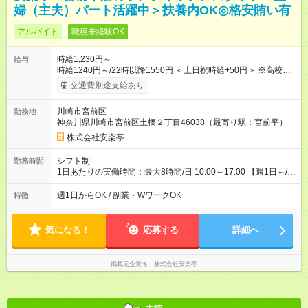
婦（主夫）パート活躍中＞扶養内OK◎格安賄い有
アルバイト
職種未経験OK
時給1,230円～
給与
時給1240円～/22時以降1550円 ＜土日祝時給+50円＞ ※高校生
時給1230円 【試用期間】試用期間あり 試用期間の長さ：12ヶ
交通費別途支給あり
月 雇用形態、給与は本採用時と同じです。 ※最大12ヶ月の間
で、合計30時間の試用期間（研修期間）があります。
川崎市宮前区
勤務地
神奈川県川崎市宮前区土橋２丁目46038（最寄り駅：宮前平）
株式会社安楽亭
シフト制
勤務時間
1日あたりの実働時間：最大8時間/日 10:00～17:00 【週1日～/1
日3時間～OK！】 ＊レギュラー勤務ももちろん大歓迎！ 「子ど
ものお迎えまでの時間」 「ランチタイムだけ」 など、家庭の予
週1日からOK / 副業・WワークOK
特徴
定に合わせやすいシフト制！ ※ディナータイムの勤務希望も相
談可能◎
気になる！
応募する
詳細へ
掲載元企業名
株式会社安楽亭