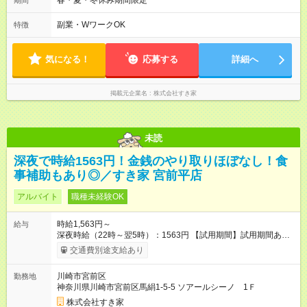
春・夏・冬休み期間限定
期間
本は固定シフトですが家庭の都合などイレギュラーには対応し
ます♪
副業・WワークOK
特徴
気になる！
応募する
詳細へ
掲載元企業名
株式会社すき家
未読
深夜で時給1563円！金銭のやり取りほぼなし！食
事補助もあり◎／すき家 宮前平店
アルバイト
職種未経験OK
時給1,563円～
給与
深夜時給（22時～翌5時）：1563円 【試用期間】試用期間あり
試用期間の長さ：1ヶ月 雇用形態、給与は本採用時と同じです。
交通費別途支給あり
試用期間の実態は30日（※条件変更なし）ですが、切り上げで
一ヶ月とさせていただきます。 研修制度あり：15時間(研修中も
川崎市宮前区
勤務地
同時給）
神奈川県川崎市宮前区馬絹1-5-5 ソアールシーノ 1Ｆ
株式会社すき家