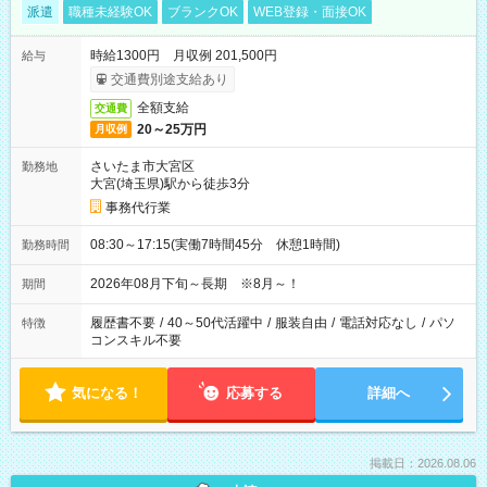
派遣
職種未経験OK
ブランクOK
WEB登録・面接OK
時給1300円 月収例 201,500円
給与
交通費別途支給あり
全額支給
交通費
20～25万円
月収例
さいたま市大宮区
勤務地
大宮(埼玉県)駅から徒歩3分
事務代行業
08:30～17:15(実働7時間45分 休憩1時間)
勤務時間
2026年08月下旬～長期 ※8月～！
期間
履歴書不要
/
40～50代活躍中
/
服装自由
/
電話対応なし
/
パソ
特徴
コンスキル不要
気になる！
応募する
詳細へ
掲載日：2026.08.06