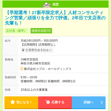
未読
【早期選考！27新卒限定求人】人材コンサルティ
ング営業／頑張りを全力で評価。2年目で支店長の
先輩も！
正社員（新卒）
職種未経験OK
月給240,000円～300,000円
給与
【試用期間】試用期間なし
交通費別途支給あり
川崎市宮前区
勤務地
神奈川県川崎市宮前区
株式会社コプロ・ホールディングス
9:00～18:00
勤務時間
実働時間：8時間/日 実働時間：8時間/1日
10名以上の大量募集
特徴
気になる！
応募する
詳細へ