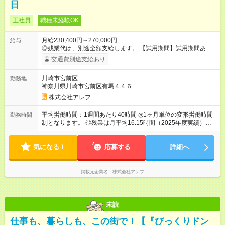
日
正社員
職種未経験OK
月給230,400円～270,000円
給与
◎残業代は、別途全額支給します。 【試用期間】試用期間あり
試用期間の長さ：3ヶ月 雇用形態、給与は本採用時と同じです。
交通費別途支給あり
川崎市宮前区
勤務地
神奈川県川崎市宮前区有馬４４６
株式会社アレフ
平均労働時間：1週間あたり40時間 ◎1ヶ月単位の変形労働時間
勤務時間
制となります。 ◎残業は月平均16.15時間（2025年度実績）。
ワークライフバランス充実のため、働きやすい環境づくりを推
進しています。 平均労働時間：1週間あたり40時間 ◎1ヶ月単位
気になる！
の変形労働時間制となります。 ◎残業は月平均16.15時間
応募する
詳細へ
（2025年度実績）。ワークライフバランス充実のため、働きや
すい環境づくりを推進しています。
掲載元企業名
株式会社アレフ
未読
仕事も、暮らしも、この街で！【『びっくりドン