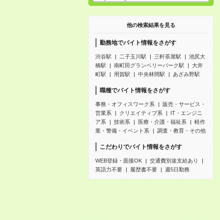
他の検索結果を見る
勤務地でバイト情報をさがす
渋谷駅
二子玉川駅
三軒茶屋駅
池尻大
橋駅
南町田グランベリーパーク駅
大井
町駅
用賀駅
中央林間駅
あざみ野駅
職種でバイト情報をさがす
事務・オフィスワーク系
販売・サービス・
営業系
クリエイティブ系
IT・エンジニ
ア系
技術系
医療・介護・福祉系
軽作
業・警備・イベント系
調査・教育・その他
こだわりでバイト情報をさがす
WEB登録・面接OK
交通費別途支給あり
英語力不要
履歴書不要
週5日勤務