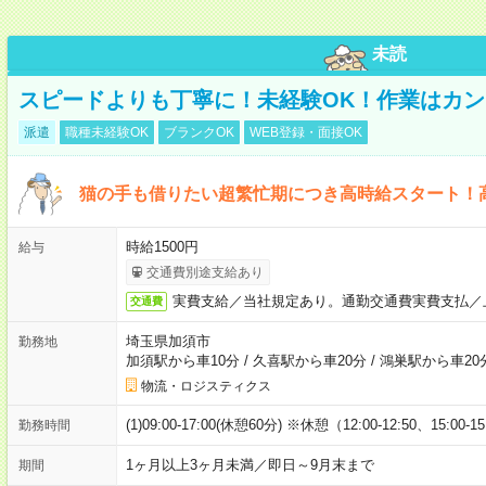
未読
スピードよりも丁寧に！未経験OK！作業はカン
派遣
職種未経験OK
ブランクOK
WEB登録・面接OK
猫の手も借りたい超繁忙期につき高時給スタート！
時給1500円
給与
交通費別途支給あり
実費支給／当社規定あり。通勤交通費実費支払／
交通費
埼玉県加須市
勤務地
加須駅から車10分
/
久喜駅から車20分
/
鴻巣駅から車20
物流・ロジスティクス
(1)09:00-17:00(休憩60分) ※休憩（12:00-12:50、15:00-1
勤務時間
1ヶ月以上3ヶ月未満／即日～9月末まで
期間