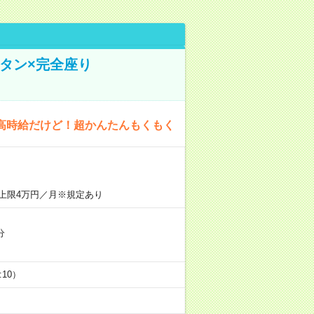
タン×完全座り
高時給だけど！超かんたんもくもく
上限4万円／月※規定あり
分
5:10）