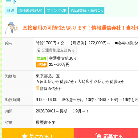
ート
派遣
職種未経験OK
ブランクOK
WEB登録・面接OK
直接雇用の可能性があります！情報通信会社！当社
時給1700円＋交 【月収例】272,000円～ ■給与の
給与
交通費別途支給あり
交通費支給あり
交通費
25～30万円
月収例
東京都品川区
勤務地
五反田駅から徒歩7分
/
大崎広小路駅から徒歩5分
情報通信会社
9:00～16:00 ※休憩60分。10時～18時・10時～19時
勤務時間
2026/09/01～長期 ※9月～！
期間
履歴書不要
特徴
気になる！
応募する