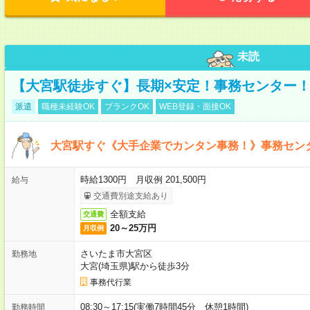
未読
【大宮駅徒歩すぐ】長期×安定！事務センター
派遣
職種未経験OK
ブランクOK
WEB登録・面接OK
大宮駅すぐ《大手企業でカンタン事務！》事務セン
時給1300円 月収例 201,500円
給与
交通費別途支給あり
全額支給
交通費
20～25万円
月収例
さいたま市大宮区
勤務地
大宮(埼玉県)駅から徒歩3分
事務代行業
08:30～17:15(実働7時間45分 休憩1時間)
勤務時間