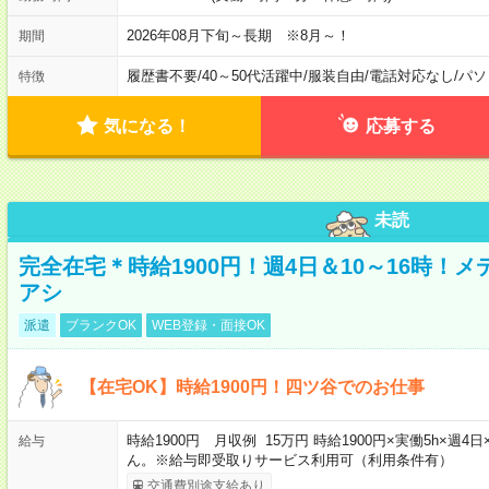
2026年08月下旬～長期 ※8月～！
期間
履歴書不要
/
40～50代活躍中
/
服装自由
/
電話対応なし
/
パソ
特徴
気になる！
応募する
未読
完全在宅＊時給1900円！週4日＆10～16時！
アシ
派遣
ブランクOK
WEB登録・面接OK
【在宅OK】時給1900円！四ツ谷でのお仕事
時給1900円 月収例 15万円 時給1900円×実働5h×
給与
ん。※給与即受取りサービス利用可（利用条件有）
交通費別途支給あり