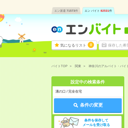
エン派遣
71573
件
エン バイト
82531
件
0
気になるリスト
保存した希
バイトTOP
関東
神奈川のアルバイト・バイ
設定中の検索条件
溝の口 / 完全在宅
条件の変更
条件を保存して
メールを受け取る