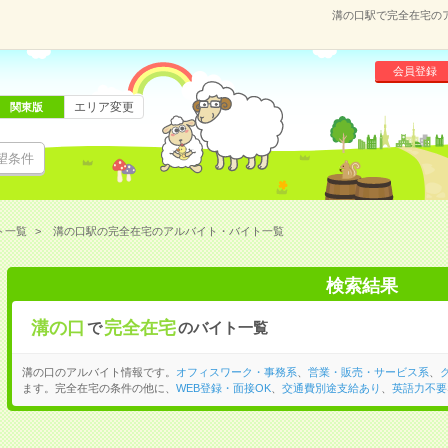
溝の口駅で完全在宅の
会員登録
エリア変更
関東版
望条件
ト一覧
溝の口駅の完全在宅のアルバイト・バイト一覧
検索結果
溝の口
完全在宅
で
のバイト一覧
溝の口のアルバイト情報です。
オフィスワーク・事務系
、
営業・販売・サービス系
、
ます。完全在宅の条件の他に、
WEB登録・面接OK
、
交通費別途支給あり
、
英語力不要