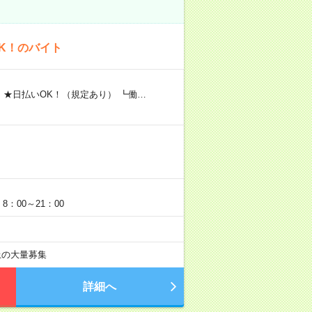
K！のバイト
 ★日払いOK！（規定あり） ┗働…
：00～21：00
以上の大量募集
詳細へ