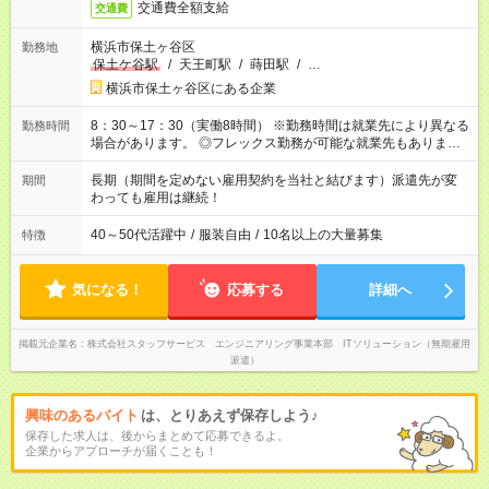
交通費全額支給
交通費
横浜市保土ヶ谷区
勤務地
保土ケ谷駅
/
天王町駅
/
蒔田駅
/
…
横浜市保土ヶ谷区にある企業
8：30～17：30（実働8時間） ※勤務時間は就業先により異なる
勤務時間
場合があります。 ◎フレックス勤務が可能な就業先もありま
す。 ◎今よりもさらに働きやすい環境をつくるべく、 働き方
改革に全社をあげて取り組んでいます。
長期（期間を定めない雇用契約を当社と結びます）派遣先が変
期間
わっても雇用は継続！
40～50代活躍中
/
服装自由
/
10名以上の大量募集
特徴
気になる！
応募する
詳細へ
掲載元企業名
株式会社スタッフサービス エンジニアリング事業本部 ITソリューション（無期雇用
派遣）
興味のあるバイト
は、とりあえず保存しよう♪
保存した求人は、後からまとめて応募できるよ。
企業からアプローチが届くことも！