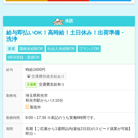
未読
給与即払いOK！高時給！土日休み！出荷準備・
洗浄
派遣
職種未経験OK
社会人未経験OK
ブランクOK
WEB登録・面接OK
時給1600円
給与
交通費別途支給あり
交通費支給有り
交通費
埼玉県和光市
勤務地
和光市駅からバス10分
製造外
8:00～17:30 ※表記のうち実働8時間です。
勤務時間
長期【ご応募から1週間以内(最短2日目)のスピード就業が可能】
期間
即日～