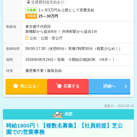
ービス利用可（利用条件有）
交通費別途支給あり
1ヶ月3万円を上限として実費支給
交通費
25～30万円
月収例
東京都千代田区
勤務地
新橋駅から徒歩6分
/
内幸町駅から徒歩1分
公社・公団・官公庁
09:00-17:30（休憩60分）実働7時間30分（残業少なめ！）
勤務時間
2026年08月24日～長期 ※開始日相談OK ※8月～！
期間
履歴書不要
/
服装自由
特徴
気になる！
応募する
詳細へ
掲載日：2026.08.10
未読
時給1800円！【複数名募集】【社員前提】芝公
園での営業事務