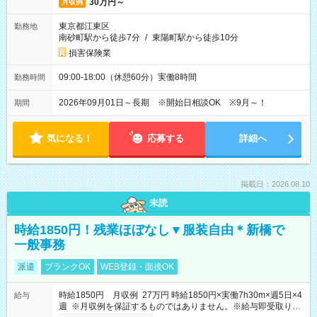
30万円～
月収例
東京都江東区
勤務地
南砂町駅から徒歩7分
/
東陽町駅から徒歩10分
損害保険業
09:00-18:00（休憩60分）実働8時間
勤務時間
2026年09月01日～長期 ※開始日相談OK ※9月～！
期間
気になる！
応募する
詳細へ
掲載日：2026.08.10
未読
時給1850円！残業ほぼなし▼服装自由＊新橋で
一般事務
派遣
ブランクOK
WEB登録・面接OK
時給1850円 月収例 27万円 時給1850円×実働7h30m×週5日×4
給与
週 ※月収例を保証するものではありません。※給与即受取りサ