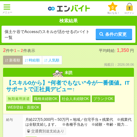
0
メニュー
気になる！
ログイン
検索結果
保土ケ谷でAccessのスキルが活かせるのバイト
条件の変更
一覧
2
1,350
件中
1
～
2
件表示
平均時給:
円
新着順
時給順
人気順
掲載日：2026.08.06
未読
【スキル0から】“何者でもない”今が一番価値。IT
サポートで正社員デビュー↑
無期雇用派遣
職種未経験OK
社会人未経験OK
ブランクOK
WEB登録・面接OK
月給22万5,000円～50万円＋地域／住宅手当＋残業代 ※残業代
給与
は全額支給します。 ※各種手当あり ※経験・年齢・能力等を
考慮して加給・優遇します。
交通費別途支給あり