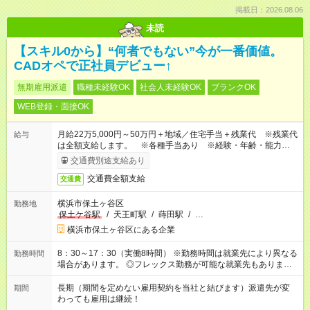
掲載日：2026.08.06
未読
【スキル0から】“何者でもない”今が一番価値。
CADオペで正社員デビュー↑
無期雇用派遣
職種未経験OK
社会人未経験OK
ブランクOK
WEB登録・面接OK
月給22万5,000円～50万円＋地域／住宅手当＋残業代 ※残業代
給与
は全額支給します。 ※各種手当あり ※経験・年齢・能力等を
考慮して加給・優遇します。
交通費別途支給あり
交通費全額支給
交通費
横浜市保土ヶ谷区
勤務地
保土ケ谷駅
/
天王町駅
/
蒔田駅
/
…
横浜市保土ヶ谷区にある企業
8：30～17：30（実働8時間） ※勤務時間は就業先により異なる
勤務時間
場合があります。 ◎フレックス勤務が可能な就業先もありま
す。 ◎今よりもさらに働きやすい環境をつくるべく、 働き方
改革に全社をあげて取り組んでいます。
長期（期間を定めない雇用契約を当社と結びます）派遣先が変
期間
わっても雇用は継続！