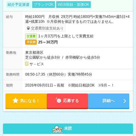
紹介予定派遣
ブランクOK
WEB登録・面接OK
時給1800円 月収例 29万円 時給1800円×実働7h45m×週5日×4
給与
週+残業10h ※月収例を保証するものではありません。
交通費別途支給あり
1ヶ月3万円を上限として実費支給
交通費
25～30万円
月収例
東京都港区
勤務地
芝公園駅から徒歩3分
/
赤羽橋駅から徒歩5分
サ－ビス
08:50-17:35（休憩60分）実働7時間45分
勤務時間
2026年09月01日～長期 ※開始日相談OK ※9月～！
期間
気になる！
応募する
詳細へ
未読