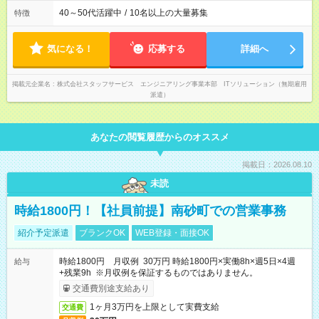
40～50代活躍中
/
10名以上の大量募集
特徴
気になる！
応募する
詳細へ
掲載元企業名
株式会社スタッフサービス エンジニアリング事業本部 ITソリューション（無期雇用
派遣）
あなたの閲覧履歴からのオススメ
掲載日：2026.08.10
未読
時給1800円！【社員前提】南砂町での営業事務
紹介予定派遣
ブランクOK
WEB登録・面接OK
時給1800円 月収例 30万円 時給1800円×実働8h×週5日×4週
給与
+残業9h ※月収例を保証するものではありません。
交通費別途支給あり
1ヶ月3万円を上限として実費支給
交通費