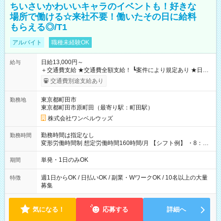
ちいさいかわいいキャラのイベントも！好きな
場所で働ける☆来社不要！働いたその日に給料
もらえる◎/T1
アルバイト
職種未経験OK
日給13,000円～
給与
＋交通費支給 ★交通費全額支給！ ┗案件により規定あり ★日払
いOK！（規定あり） ┗働いたその日に現金GET♪ お仕事後はコ
交通費別途支給あり
ンビニATMから 日払い分を引き落とせます！ 【試用期間】試
用期間なし
東京都町田市
勤務地
東京都町田市原町田（最寄り駅：町田駅）
株式会社ワンベルウッズ
勤務時間は指定なし
勤務時間
変形労働時間制 想定労働時間160時間/月 【シフト例】 ・8：00
～21：00
単発・1日のみOK
期間
週1日からOK / 日払いOK / 副業・WワークOK / 10名以上の大量
特徴
募集
気になる！
応募する
詳細へ