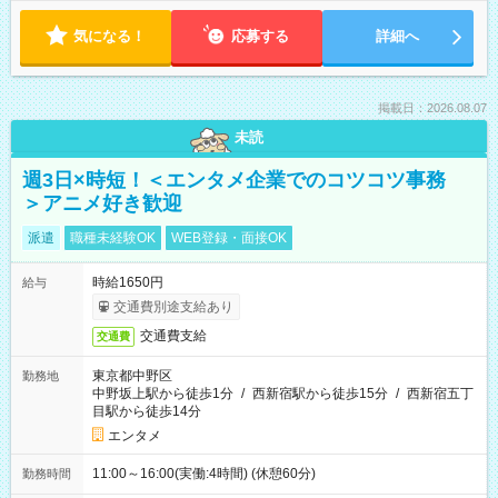
気になる！
応募する
詳細へ
掲載日：2026.08.07
未読
週3日×時短！＜エンタメ企業でのコツコツ事務
＞アニメ好き歓迎
派遣
職種未経験OK
WEB登録・面接OK
時給1650円
給与
交通費別途支給あり
交通費支給
交通費
東京都中野区
勤務地
中野坂上駅から徒歩1分
/
西新宿駅から徒歩15分
/
西新宿五丁
目駅から徒歩14分
エンタメ
11:00～16:00(実働:4時間) (休憩60分)
勤務時間