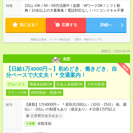
日払いOK
/
40～50代活躍中
/
副業・WワークOK
/
シフト勤
特徴
務
/
10名以上の大量募集
/
電話対応なし
/
パソコンスキル不要
気になる！
応募する
詳細へ
掲載元企業名
テイケイ株式会社 【東京・神奈川エリア】
掲載日：2026.08.04
未読
NEW
【日給1万4000円～】初めどき、働きどき、自
分ペースで大丈夫！＊交通案内！
アルバイト
職種未経験OK
社会人未経験OK
大学生歓迎
ブランクOK
WEB登録・面接OK
【夜勤】1万4000円～ ＊原則月2回払い（10日・25日） 他、週
給与
払い・日払いの制度もあり（規定あり）＃日収1万円以上
交通費別途支給あり
全額支給
交通費