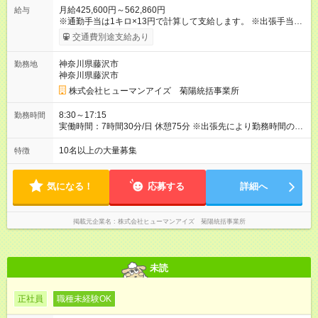
月給425,600円～562,860円
給与
※通勤手当は1キロ×13円で計算して支給します。 ※出張手当
海外・為替により変動(10，000円～15，000円)、国内(4，000
交通費別途支給あり
円) ※出張にかかる費用(パスポート取得更新費、3つ星ホテル宿
泊費、現地タクシー費など)は会社負担です。 【試用期間】試用
神奈川県藤沢市
勤務地
期間あり 試用期間の長さ：3ヶ月 雇用形態、給与は本採用時と
神奈川県藤沢市
同じです。
株式会社ヒューマンアイズ 菊陽統括事業所
8:30～17:15
勤務時間
実働時間：7時間30分/日 休憩75分 ※出張先により勤務時間の変
更があります 時間外労働：月あたり25時間程度あり
10名以上の大量募集
特徴
気になる！
応募する
詳細へ
掲載元企業名
株式会社ヒューマンアイズ 菊陽統括事業所
未読
正社員
職種未経験OK