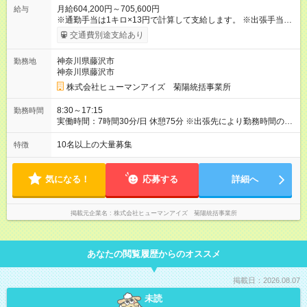
月給604,200円～705,600円
給与
※通勤手当は1キロ×13円で計算して支給します。 ※出張手当
海外・為替により変動(10，000円～15，000円)、国内(4，000
交通費別途支給あり
円) ※出張にかかる費用(パスポート取得更新費、3つ星ホテル宿
泊費、現地タクシー費など)は会社負担です。 【試用期間】試用
神奈川県藤沢市
勤務地
期間あり 試用期間の長さ：3ヶ月 雇用形態、給与は本採用時と
神奈川県藤沢市
同じです。
株式会社ヒューマンアイズ 菊陽統括事業所
8:30～17:15
勤務時間
実働時間：7時間30分/日 休憩75分 ※出張先により勤務時間の変
更があります 時間外労働：月あたり25時間程度あり
10名以上の大量募集
特徴
気になる！
応募する
詳細へ
掲載元企業名
株式会社ヒューマンアイズ 菊陽統括事業所
あなたの閲覧履歴からのオススメ
掲載日：2026.08.07
未読