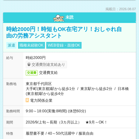
掲載日：2026.08.07
未読
時給2000円！時短もOK在宅アリ！おしゃれ自
由の労務アシスタント
派遣
職種未経験OK
WEB登録・面接OK
時給2000円
給与
交通費別途支給あり
交通費支給
交通費
東京都千代田区
勤務地
大手町(東京都)駅から徒歩1分
/
東京駅から徒歩2分
/
日本橋
(東京都)駅から徒歩4分
電力関係企業
9:00～18:00(実働:8時間) (休憩60分)
勤務時間
2026/9/上旬～長期（3カ月以上） ★9月～OK！
期間
履歴書不要
/
40～50代活躍中
/
服装自由
特徴