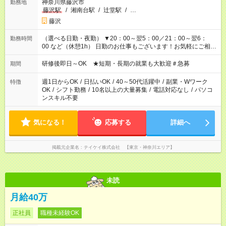
神奈川県藤沢市
勤務地
藤沢駅
/
湘南台駅
/
辻堂駅
/
…
藤沢
（選べる日勤・夜勤） ▼20：00～翌5：00／21：00～翌6：
勤務時間
00 など（休憩1h） 日勤のお仕事もございます！お気軽にご相談
ください！
研修後即日～OK ★短期・長期の就業も大歓迎＃急募
期間
週1日からOK
/
日払いOK
/
40～50代活躍中
/
副業・Wワーク
特徴
OK
/
シフト勤務
/
10名以上の大量募集
/
電話対応なし
/
パソコ
ンスキル不要
気になる！
応募する
詳細へ
掲載元企業名
テイケイ株式会社 【東京・神奈川エリア】
未読
月給40万
正社員
職種未経験OK