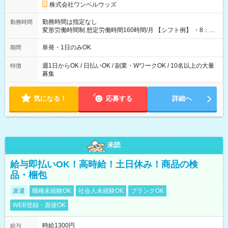
株式会社ワンベルウッズ
勤務時間は指定なし
勤務時間
変形労働時間制 想定労働時間160時間/月 【シフト例】 ・8：00
～21：00
単発・1日のみOK
期間
週1日からOK / 日払いOK / 副業・WワークOK / 10名以上の大量
特徴
募集
気になる！
応募する
詳細へ
未読
給与即払いOK！高時給！土日休み！商品の検
品・梱包
派遣
職種未経験OK
社会人未経験OK
ブランクOK
WEB登録・面接OK
時給1300円
給与