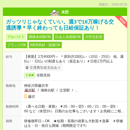
掲載日：2026.08.05
未読
NEW
ガッツリじゃなくていい。週3で18万稼げる交
通誘導＊早く終わっても日給保証あり！
アルバイト
職種未経験OK
社会人未経験OK
大学生歓迎
ブランクOK
WEB登録・面接OK
【夜勤】1万4000円～ ＊原則月2回払い（10日・25日） 他、週
給与
払い・日払いの制度もあり（規定あり）＃日収1万円以上
交通費別途支給あり
全額支給
交通費
神奈川県藤沢市
勤務地
藤沢駅
/
湘南台駅
/
辻堂駅
/
…
藤沢
（選べる日勤・夜勤） ▼20：00～翌5：00／21：00～翌6：
勤務時間
00 など（休憩1h） 日勤のお仕事もございます！お気軽にご相談
ください！
研修後即日～OK ★短期・長期の就業も大歓迎＃急募 ＃研修
期間
は土・日・祝日も開催（期間限定です!!）