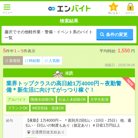
0
メニュー
気になる！
ログイン
検索結果
藤沢でその他軽作業・警備・イベント系のバイト
条件の変更
一覧
5
1,550
件中
1
～
5
件表示
平均時給:
円
新着順
時給順
人気順
掲載日：2026.08.06
未読
NEW
業界トップクラスの高日給1万4000円～夜勤警
備＊新生活に向けてがっつり稼ぐ！
アルバイト
職種未経験OK
社会人未経験OK
大学生歓迎
ブランクOK
WEB登録・面接OK
【夜勤】1万4000円～ ＊原則月2回払い（10日・25日） 他、週
給与
払い・日払いの制度もあり（規定あり）＃日収1万円以上
交通費別途支給あり