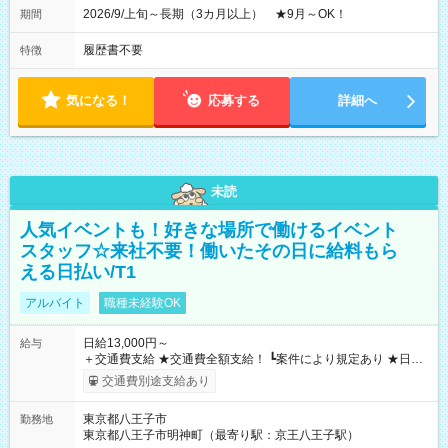
2026/9/上旬～長期（3カ月以上） ★9月～OK！
期間
履歴書不要
特徴
気になる！
応募する
詳細へ
未読
人気イベントも！好きな場所で働けるイベント
スタッフ☆来社不要！働いたその日に給料もら
える日払い/T1
アルバイト
職種未経験OK
日給13,000円～
給与
＋交通費支給 ★交通費全額支給！ ┗案件により規定あり ★日払
いOK！（規定あり） ┗働いたその日に現金GET♪ お仕事後はコ
交通費別途支給あり
ンビニATMから 日払い分を引き落とせます！ 【試用期間】試
用期間なし
東京都八王子市
勤務地
東京都八王子市明神町（最寄り駅：京王八王子駅）