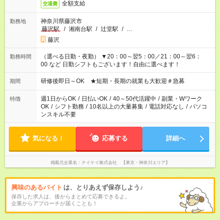
全額支給
交通費
神奈川県藤沢市
勤務地
藤沢駅
/
湘南台駅
/
辻堂駅
/
…
藤沢
（選べる日勤・夜勤） ▼20：00～翌5：00／21：00～翌6：
勤務時間
00 など 日勤シフトもございます！自由に選べます！
研修後即日～OK ★短期・長期の就業も大歓迎＃急募
期間
週1日からOK
/
日払いOK
/
40～50代活躍中
/
副業・Wワーク
特徴
OK
/
シフト勤務
/
10名以上の大量募集
/
電話対応なし
/
パソコ
ンスキル不要
気になる！
応募する
詳細へ
掲載元企業名
テイケイ株式会社 【東京・神奈川エリア】
興味のあるバイト
は、とりあえず保存しよう♪
保存した求人は、後からまとめて応募できるよ。
企業からアプローチが届くことも！