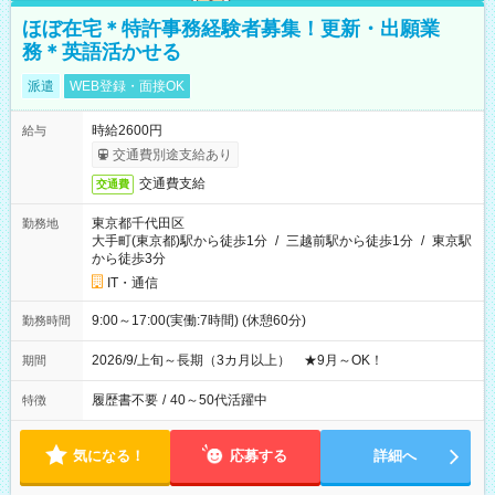
ほぼ在宅＊特許事務経験者募集！更新・出願業
務＊英語活かせる
派遣
WEB登録・面接OK
時給2600円
給与
交通費別途支給あり
交通費支給
交通費
東京都千代田区
勤務地
大手町(東京都)駅から徒歩1分
/
三越前駅から徒歩1分
/
東京駅
から徒歩3分
IT・通信
9:00～17:00(実働:7時間) (休憩60分)
勤務時間
2026/9/上旬～長期（3カ月以上） ★9月～OK！
期間
履歴書不要
/
40～50代活躍中
特徴
気になる！
応募する
詳細へ