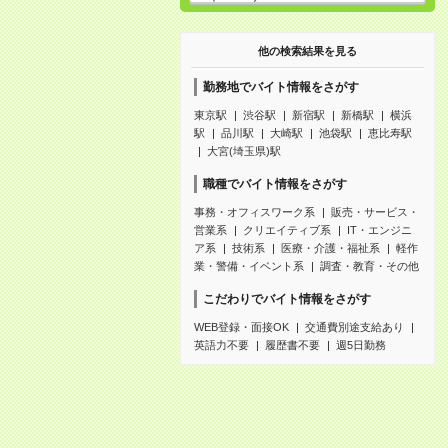
他の検索結果を見る
勤務地でバイト情報をさがす
東京駅
渋谷駅
新宿駅
新橋駅
横浜
駅
品川駅
大崎駅
池袋駅
恵比寿駅
大宮(埼玉県)駅
職種でバイト情報をさがす
事務・オフィスワーク系
販売・サービス・
営業系
クリエイティブ系
IT・エンジニ
ア系
技術系
医療・介護・福祉系
軽作
業・警備・イベント系
調査・教育・その他
こだわりでバイト情報をさがす
WEB登録・面接OK
交通費別途支給あり
英語力不要
履歴書不要
週5日勤務