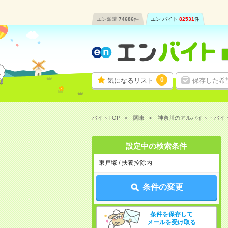
エン派遣
74686
件
エン バイト
82531
件
0
気になるリスト
保存した希
バイトTOP
関東
神奈川のアルバイト・バイ
設定中の検索条件
東戸塚 / 扶養控除内
条件の変更
条件を保存して
メールを受け取る