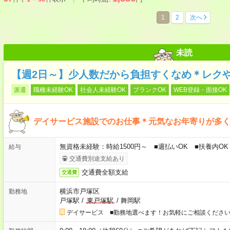
1
2
次へ
未読
【週2日～】少人数だから負担すくなめ＊レク
派遣
職種未経験OK
社会人未経験OK
ブランクOK
WEB登録・面接OK
デイサービス施設でのお仕事＊元気なお年寄りが多
無資格未経験：時給1500円～ ■週払いOK ■扶養内OK 
給与
交通費別途支給あり
交通費全額支給
交通費
横浜市戸塚区
勤務地
戸塚駅
/
東戸塚駅
/
舞岡駅
デイサービス ■勤務地選べます！お気軽にご相談くださ