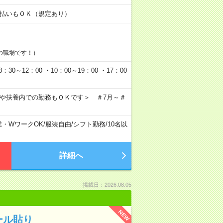
金日払いもＯＫ（規定あり）
の職場です！）
0～12：00 ・10：00～19：00 ・17：00
クや扶養内での勤務もＯＫです＞ ＃7月～＃
業・WワークOK
/
服装自由
/
シフト勤務
/
10名以
詳細へ
掲載日：2026.08.05
NEW
ール貼り