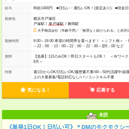
時給1400円 ■日払い・週払いOK！(規定あり) ■現
給与
横浜市戸塚区
勤務地
戸塚駅
/
東戸塚駅
/
舞岡駅
大手物流会社（年齢不問／「無理なく続けられる」と好評
9:00～18:00 希望の時間帯を選べます！ ＜シフト例＞ ・8：3
勤務時間
～22：00 ・13：00～22：00 ・22：00～翌6：00 など
【急募】1日のみOK！即日スタートもOK！ ＜Ｗワー
期間
8月～
週1日からOK
/
日払いOK
/
履歴書不要
/
40～50代活躍中
/
副
特徴
上の大量募集
/
電話対応なし
/
パソコンスキル不要
気になる！
応募する
未読
《単発1日OK！日払い可》＊DMのモクモクシ