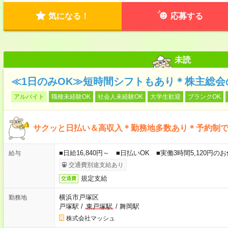
気になる！
応募する
未読
≪1日のみOK≫短時間シフトもあり＊株主総会
アルバイト
職種未経験OK
社会人未経験OK
大学生歓迎
ブランクOK
サクッと日払い＆高収入＊勤務地多数あり＊予約制
■日給16,840円～ ■日払いOK ■実働3時間5,120円
給与
交通費別途支給あり
規定支給
交通費
横浜市戸塚区
勤務地
戸塚駅
/
東戸塚駅
/
舞岡駅
株式会社マッシュ