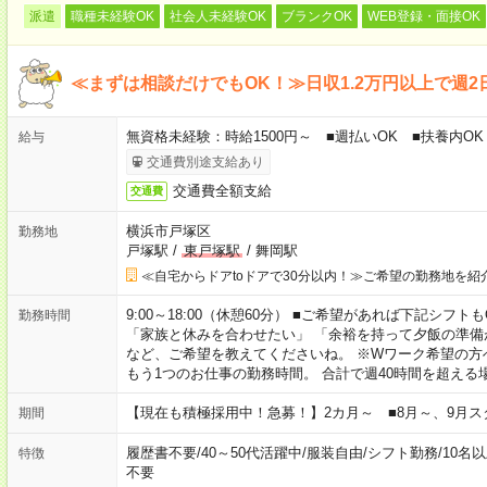
派遣
職種未経験OK
社会人未経験OK
ブランクOK
WEB登録・面接OK
≪まずは相談だけでもOK！≫日収1.2万円以上で週2
無資格未経験：時給1500円～ ■週払いOK ■扶養内OK 
給与
交通費別途支給あり
交通費全額支給
交通費
横浜市戸塚区
勤務地
戸塚駅
/
東戸塚駅
/
舞岡駅
≪自宅からドアtoドアで30分以内！≫ご希望の勤務地を紹
9:00～18:00（休憩60分） ■ご希望があれば下記シフトもOK！ 
勤務時間
「家族と休みを合わせたい」 「余裕を持って夕飯の準備
など、ご希望を教えてくださいね。 ※Wワーク希望の方
もう1つのお仕事の勤務時間。 合計で週40時間を超える
【現在も積極採用中！急募！】2カ月～ ■8月～、9月ス
期間
履歴書不要
/
40～50代活躍中
/
服装自由
/
シフト勤務
/
10名
特徴
不要