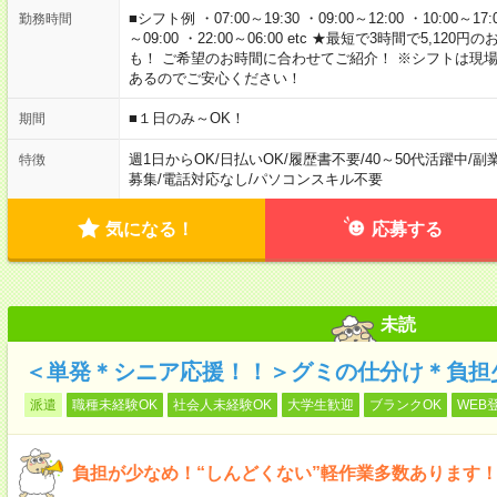
■シフト例 ・07:00～19:30 ・09:00～12:00 ・10:00～17:00
勤務時間
～09:00 ・22:00～06:00 etc ★最短で3時間で5,
も！ ご希望のお時間に合わせてご紹介！ ※シフトは現
あるのでご安心ください！
■１日のみ～OK！
期間
週1日からOK
/
日払いOK
/
履歴書不要
/
40～50代活躍中
/
副
特徴
募集
/
電話対応なし
/
パソコンスキル不要
気になる！
応募する
未読
＜単発＊シニア応援！！＞グミの仕分け＊負担
派遣
職種未経験OK
社会人未経験OK
大学生歓迎
ブランクOK
WEB
負担が少なめ！“しんどくない”軽作業多数あります