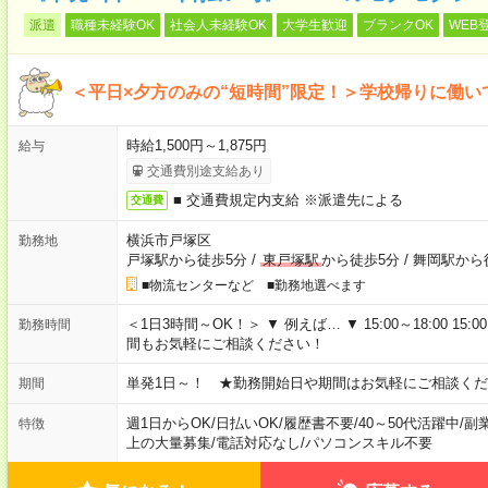
派遣
職種未経験OK
社会人未経験OK
大学生歓迎
ブランクOK
WEB
＜平日×夕方のみの“短時間”限定！＞学校帰りに働
時給1,500円～1,875円
給与
交通費別途支給あり
■ 交通費規定内支給 ※派遣先による
交通費
横浜市戸塚区
勤務地
戸塚駅から徒歩5分
/
東戸塚駅
から徒歩5分
/
舞岡駅から
■物流センターなど ■勤務地選べます
＜1日3時間～OK！＞ ▼ 例えば… ▼ 15:00～18:00 15:00
勤務時間
間もお気軽にご相談ください！
単発1日～！ ★勤務開始日や期間はお気軽にご相談くだ
期間
週1日からOK
/
日払いOK
/
履歴書不要
/
40～50代活躍中
/
副
特徴
上の大量募集
/
電話対応なし
/
パソコンスキル不要