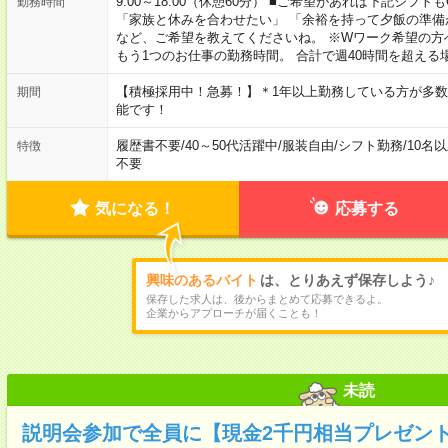
9:00～18:00（休憩60分） ■ご希望があれば下記シフトもOK！ 
勤務時間
「家族と休みを合わせたい」 「余裕を持って夕飯の準備
など、ご希望を教えてくださいね。 ※Wワーク希望の方
もう1つのお仕事の勤務時間。 合計で週40時間を超える
【積極採用中！急募！】＊1年以上勤務している方が多数
期間
能です！
履歴書不要
/
40～50代活躍中
/
服装自由
/
シフト勤務
/
10名
特徴
不要
気になる！
応募する
興味のあるバイト
は、とりあえず保存しよう♪
保存した求人は、後からまとめて応募できるよ。
企業からアプローチが届くことも！
未読
説明会参加で全員に【現金2千円相当プレゼン