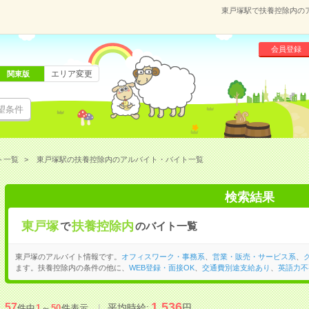
東戸塚駅で扶養控除内の
会員登録
エリア変更
関東版
望条件
ト一覧
東戸塚駅の扶養控除内のアルバイト・バイト一覧
検索結果
東戸塚
扶養控除内
で
のバイト一覧
東戸塚のアルバイト情報です。
オフィスワーク・事務系
、
営業・販売・サービス系
、
ます。扶養控除内の条件の他に、
WEB登録・面接OK
、
交通費別途支給あり
、
英語力不
1,536
57
平均時給:
円
件中
1
～
50
件表示