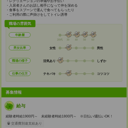
・レクリエーションの準備やお手伝い
・入居者さんのお話し相手になって仲を深める
・食事をスプーンで運んで食べてもらったり
・ご利用の際に声掛けをしてトイレ誘導
職場の雰囲気
年齢層
20代
30
40
50
60
男女比率
女性
男性
職場の様子
活気あり
しずか
仕事の仕方
テキパキ
コツコツ
募集情報
給与
経験者時給1900円～ 未経験者時給1800円～ ※日払い/週払いOK！
交通費別途支給あり