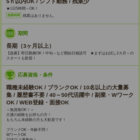
5ｈ以内OK / シフト勤務 / 残業少
★1日5時間～OK！
残業はありません。
残業時間
期間
長期（3ヶ月以上）
【急募】即日勤務OK！中旬～など開始日相談可 ★まずはお試し2カ月～の
スタートも歓迎！
応募資格・条件
職種未経験OK / ブランクOK / 10名以上の大量募
集 / 履歴書不要 / 40～50代活躍中 / 副業・Wワーク
OK / WEB登録・面接OK
＜無資格OK！＞
介護の経験をお持ちの方！
もちろん未経験の方も大歓迎です！
ブランクOK・年齢不問！
WワークOK
10名以上募集中！