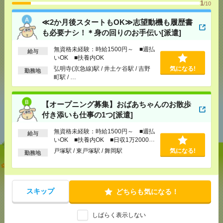
1
/10
気になる！
電話応募
≪2か月後スタートもOK≫志望動機も履歴書
も必要ナシ！＊身の回りのお手伝い[派遣]
メール
LINE
で送る
で送る
無資格未経験：時給1500円～ ■週払
給与
いOK ■扶養内OK
弘明寺(京急線)駅 / 井土ケ谷駅 / 吉野
気になる!
勤務地
シェア
ツイート
ブックマーク
町駅 / …
【オープニング募集】おばあちゃんのお散歩
あなたの閲覧履歴からの
付き添いも仕事の1つ[派遣]
おすすめ
無資格未経験：時給1500円～ ■週払
給与
いOK ■扶養内OK ■日収1万2000円
以上
戸塚駅 / 東戸塚駅 / 舞岡駅
気になる!
勤務地
≪2か月後スタートもOK≫志望動機も履歴書も必要
ナシ！＊身の回りのお手伝い[派遣]
スキップ
どちらも気になる！
[給 与]
無資格未経験：時給1500円～ ■週払い
OK ■扶養内OK
[交通費]
交通費全額支給
しばらく表示しない
気になる！
[勤務地]
弘明寺(京急線)駅
/
井土ケ谷駅
/
吉野町駅
/