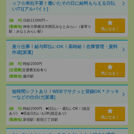
ッフ☆来社不要！働いたその日に給料もらえる日払
い/T1[アルバイト]
[給 与]
日給13,000円～
[勤務地]
神奈川県横浜市西区みなとみらい（最寄り
気になる！
駅：みなとみらい駅）
座り仕事！給与即払いOK！高時給！在庫管理・資料
作成[派遣]
[給 与]
時給1500円
[交通費]
交通費支給有り
気になる！
[勤務地]
藤沢駅
短時間シフトあり！WEBでサクッと登録OK＊クッキ
ーなどの仕分け[派遣]
[給 与]
時給1500円 ■日払い・週払いOK！(規定
あり) ■現金日払いもOK(規定あり)
気になる！
[勤務地]
新宿駅
/
新宿三丁目駅