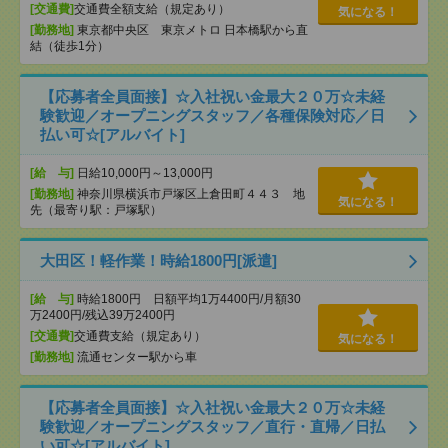
[交通費]
交通費全額支給（規定あり）
気になる！
[勤務地]
東京都中央区 東京メトロ 日本橋駅から直
結（徒歩1分）
【応募者全員面接】☆入社祝い金最大２０万☆未経
験歓迎／オープニングスタッフ／各種保険対応／日
払い可☆[アルバイト]
[給 与]
日給10,000円～13,000円
[勤務地]
神奈川県横浜市戸塚区上倉田町４４３ 地
気になる！
先（最寄り駅：戸塚駅）
大田区！軽作業！時給1800円[派遣]
[給 与]
時給1800円 日額平均1万4400円/月額30
万2400円/残込39万2400円
[交通費]
交通費支給（規定あり）
気になる！
[勤務地]
流通センター駅から車
【応募者全員面接】☆入社祝い金最大２０万☆未経
験歓迎／オープニングスタッフ／直行・直帰／日払
い可☆[アルバイト]