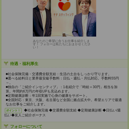
あなたのご希望に合うお仕事を紹介しま
す！ フォローは私たちにおまかせくださ
い！
待遇・福利厚生
■社会保険完備・交通費全額支給：生活の土台をしっかり守ります。
■選べる給料日と業界最安級手数料：日払・週払・月払対応。手数料55円
～。
■独自の「ご紹介インセンティブ」：1名紹介で「時給＋30円」相当を加
算。年間約6万円の年収UPも見込めます。
■定期健康診断：年1回実施で心身の健康をサポート。
■全国対応：東京、大阪、名古屋など全国に拠点拡大中。希望エリアで最適
なお仕事をご紹介します。
◆社会保険完備 ◆交通費全額支給 ◆定期健康診断 ◆日払い/週
ポイント！
払い◆友人ご紹介ボーナス
フォローについて