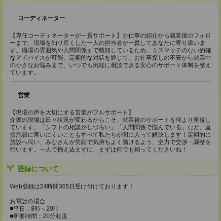
コーディネーター
【専任コーディネーターが一貫サポート】お仕事の紹介から就業後のフォロ
ーまで、現場を知り尽くした一人の担当者が一貫してあなたに寄り添いま
す。職場の雰囲気や人間関係まで熟知しているため、ミスマッチのない的確
なアドバイスが可能。定期的な対話を通じて、お仕事探しの不安から就業中
の小さなお悩みまで、いつでも気軽に相談できる安心のサポート体制を整え
ています。
営業
【現場の声を大切にする営業がフルサポート】
介護の現場は日々状況が変わるからこそ、就業後のサポートを何より重視し
ています。「シフトの相談がしづらい」「人間関係で悩んでいる」など、直
接施設に言いにくいこともすべて私たちが間に入って解決します！定期的に
施設へ伺い、みなさんが笑顔で気持ちよく働けるよう、全力で交渉・調整を
行います。一人で抱え込まずに、まずは何でも頼ってくださいね！
登録について
Web登録は24時間365日受け付けております！
お電話の場合
■平日：8時～20時
■所要時間：20分程度