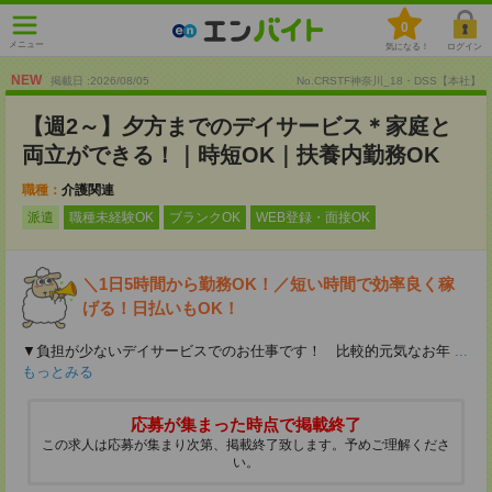
0
メニュー
気になる！
ログイン
NEW
掲載日 :2026
/
08
/
05
No.CRSTF神奈川_18・DSS【本社】
【週2～】夕方までのデイサービス＊家庭と
両立ができる！｜時短OK｜扶養内勤務OK
職種：
介護関連
派遣
職種未経験OK
ブランクOK
WEB登録・面接OK
＼1日5時間から勤務OK！／短い時間で効率良く稼
げる！日払いもOK！
▼負担が少ないデイサービスでのお仕事です！ 比較的元気なお年
...
もっとみる
応募が集まった時点で掲載終了
この求人は応募が集まり次第、掲載終了致します。予めご理解くださ
い。