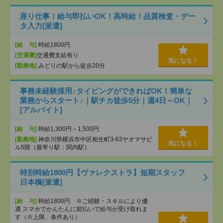
座り仕事！給与即払いOK！高時給！品質検査・デー
タ入力[派遣]
[給 与]
時給1800円
[交通費]
交通費支給有り
気になる！
[勤務地]
みどりの駅から徒歩20分
事務未経験採用♪タイピングができればOK！簡単な
業務からスタート♪｜駅チカ徒歩5分｜週4日～OK｜
[アルバイト]
[給 与]
時給1,300円～1,500円
[勤務地]
神奈川県横浜市中区相生町3-63ヤオマサビ
気になる！
ル5階（最寄り駅：関内駅）
特別時給1800円【ヴァレクストラ】短期スタッフ
日本橋[派遣]
[給 与]
時給1800円 ※ご経験・スキルにより優
遇 スマホでかんたんに前払いで給与が受け取れま
す（※上限、条件あり）