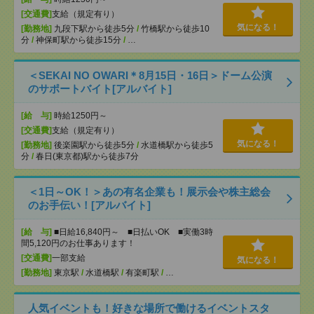
[交通費]
支給（規定有り）
気になる！
[勤務地]
九段下駅から徒歩5分
/
竹橋駅から徒歩10
分
/
神保町駅から徒歩15分
/
…
＜SEKAI NO OWARI＊8月15日・16日＞ドーム公演
のサポートバイト[アルバイト]
[給 与]
時給1250円～
[交通費]
支給（規定有り）
気になる！
[勤務地]
後楽園駅から徒歩5分
/
水道橋駅から徒歩5
分
/
春日(東京都)駅から徒歩7分
＜1日～OK！＞あの有名企業も！展示会や株主総会
のお手伝い！[アルバイト]
[給 与]
■日給16,840円～ ■日払いOK ■実働3時
間5,120円のお仕事あります！
[交通費]
一部支給
気になる！
[勤務地]
東京駅
/
水道橋駅
/
有楽町駅
/
…
人気イベントも！好きな場所で働けるイベントスタ