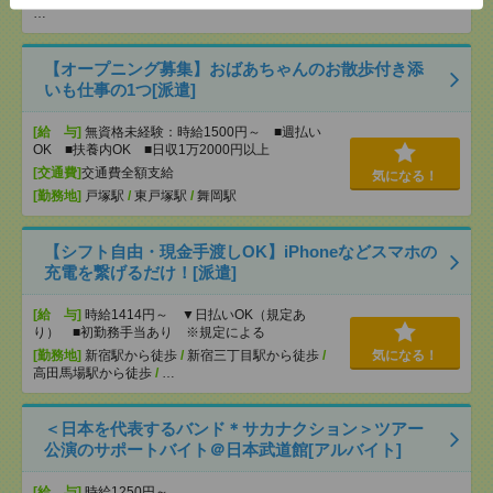
…
【オープニング募集】おばあちゃんのお散歩付き添
いも仕事の1つ[派遣]
[給 与]
無資格未経験：時給1500円～ ■週払い
OK ■扶養内OK ■日収1万2000円以上
[交通費]
交通費全額支給
気になる！
[勤務地]
戸塚駅
/
東戸塚駅
/
舞岡駅
【シフト自由・現金手渡しOK】iPhoneなどスマホの
充電を繋げるだけ！[派遣]
[給 与]
時給1414円～ ▼日払いOK（規定あ
り） ■初勤務手当あり ※規定による
[勤務地]
新宿駅から徒歩
/
新宿三丁目駅から徒歩
/
気になる！
高田馬場駅から徒歩
/
…
＜日本を代表するバンド＊サカナクション＞ツアー
公演のサポートバイト＠日本武道館[アルバイト]
[給 与]
時給1250円～