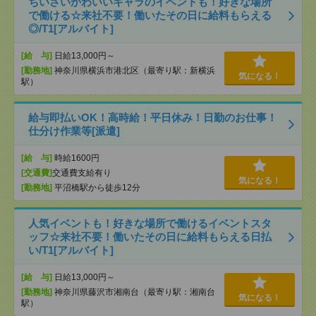
ちいさいかわいいキャラのイベントも！好きな場所
で働ける☆来社不要！働いたその日に給料もらえる
◎/T1[アルバイト]
[給 与]
日給13,000円～
[勤務地]
神奈川県横浜市港北区（最寄り駅：新横浜
気になる！
駅）
給与即払いOK！高時給！平日休み！日勤のお仕事！
仕分け作業等[派遣]
[給 与]
時給1600円
[交通費]
交通費支給有り
気になる！
[勤務地]
平沼橋駅から徒歩12分
人気イベントも！好きな場所で働けるイベントスタ
ッフ☆来社不要！働いたその日に給料もらえる日払
い/T1[アルバイト]
[給 与]
日給13,000円～
[勤務地]
神奈川県藤沢市湘南台（最寄り駅：湘南台
気になる！
駅）