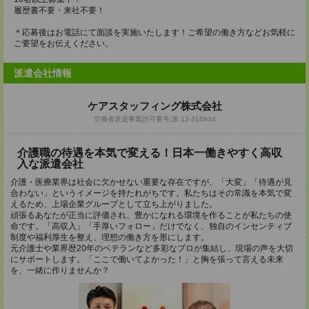
履歴書不要・来社不要！
＊応募後はお電話にて面談を実施いたします！ご希望の働き方などお気軽に
ご要望をお伝えください。
派遣会社情報
ケアスタッフィング株式会社
労働者派遣事業許可番号:派 13-316934
介護職の待遇を本気で変える！日本一働きやすく高収
入な派遣会社
介護・医療業界は社会に欠かせない重要な存在ですが、「大変」「待遇が見
合わない」というイメージを持たれがちです。私たちはその常識を本気で変
えるため、上場企業グループとして立ち上がりました。
頑張るあなたが正当に評価され、豊かになれる環境を作ることが私たちの使
命です。「高収入」「手厚いフォロー」だけでなく、独自のインセンティブ
制度や福利厚生を整え、理想の働き方を形にします。
元介護士や業界歴20年のベテランなど多彩なプロが集結し、現場の声を大切
にサポートします。「ここで働いてよかった！」と胸を張って言える未来
を、一緒に作りませんか？