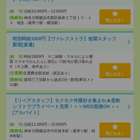
[給 与]
日給10,000円～13,000円
[勤務地]
神奈川県横浜市西区南幸２丁目１０－１
気になる！
３ 地先（最寄り駅：横浜駅）
特別時給1800円【ヴァレクストラ】短期スタッフ
新宿[派遣]
[給 与]
時給1800円 ※ご経験・スキルにより優
遇 スマホでかんたんに前払いで給与が受け取れま
す（※上限、条件あり）
[交通費]
交通費全額支給（規定あり）
気になる！
[勤務地]
新宿三丁目駅から徒歩2分
/
新宿(東京メト
ロ)駅
【リペアスタッフ】モクモク作業好き集まれ★柔軟
シフトでプライベート充実！＞＞WEB面接OK＜＜
[アルバイト]
[給 与]
日給11,000円～15,000円
[勤務地]
神奈川県横浜市中区桜木町（最寄り駅：桜
気になる！
木町駅）