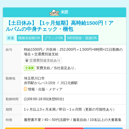
未読
【土日休み】【1ヶ月短期】高時給1500円！ア
ルバムの中身チェック・梱包
派遣
職種未経験OK
ブランクOK
WEB登録・面接OK
時給1500円／月収例：252,000円＝1,500円×8時間×21日勤務の
給与
場合＋交通費別途支給
交通費別途支給あり
実費支給／当社規定あり。
交通費
埼玉県川口市
勤務地
赤羽駅からバス10分
/
川口元郷駅
情報・出版・メディア
(1)09:00-18:00(休憩60分)
勤務時間
1ヶ月以上3ヶ月未満／即日～1ヵ月間（更新の可能性あり）
期間
履歴書不要
/
40～50代活躍中
/
服装自由
/
10名以上の大量募集
特徴