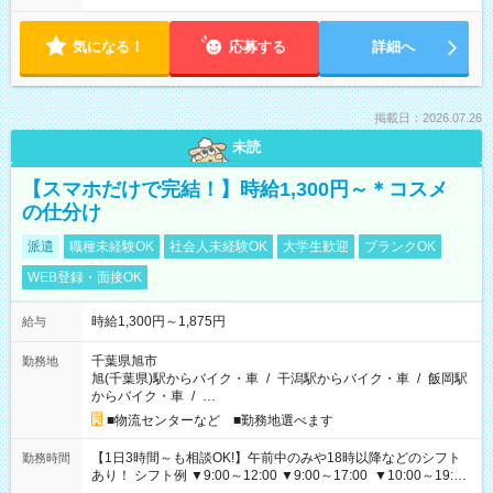
気になる！
応募する
詳細へ
掲載日：2026.07.26
未読
【スマホだけで完結！】時給1,300円～＊コスメ
の仕分け
派遣
職種未経験OK
社会人未経験OK
大学生歓迎
ブランクOK
WEB登録・面接OK
時給1,300円～1,875円
給与
千葉県旭市
勤務地
旭(千葉県)駅からバイク・車
/
干潟駅からバイク・車
/
飯岡駅
からバイク・車
/
…
■物流センターなど ■勤務地選べます
【1日3時間～も相談OK!】午前中のみや18時以降などのシフト
勤務時間
あり！ シフト例 ▼9:00～12:00 ▼9:00～17:00 ▼10:00～19:00