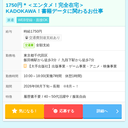
1750円＊＜エンタメ！完全在宅＞
KADOKAWA！書籍データに関わるお仕事
派遣
WEB登録・面接OK
時給1750円
給与
交通費別途支給あり
全額支給
交通費
東京都千代田区
勤務地
飯田橋駅から徒歩3分
/
九段下駅から徒歩7分
【大手出版社】出版事業・ゲーム事業・アニメ・映像事業
10:00～18:00(実働7時間 休憩1時間)
勤務時間
2026年08月下旬～長期 ※8月～！
期間
履歴書不要
/
40～50代活躍中
/
服装自由
特徴
気になる！
応募する
詳細へ