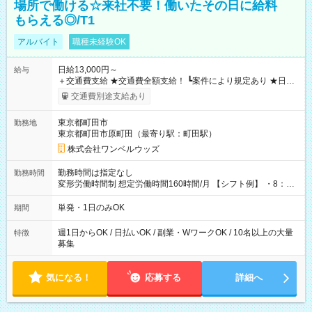
場所で働ける☆来社不要！働いたその日に給料
もらえる◎/T1
アルバイト
職種未経験OK
日給13,000円～
給与
＋交通費支給 ★交通費全額支給！ ┗案件により規定あり ★日払
いOK！（規定あり） ┗働いたその日に現金GET♪ お仕事後はコ
交通費別途支給あり
ンビニATMから 日払い分を引き落とせます！ 【試用期間】試
用期間なし
東京都町田市
勤務地
東京都町田市原町田（最寄り駅：町田駅）
株式会社ワンベルウッズ
勤務時間は指定なし
勤務時間
変形労働時間制 想定労働時間160時間/月 【シフト例】 ・8：00
～21：00
単発・1日のみOK
期間
週1日からOK / 日払いOK / 副業・WワークOK / 10名以上の大量
特徴
募集
気になる！
応募する
詳細へ