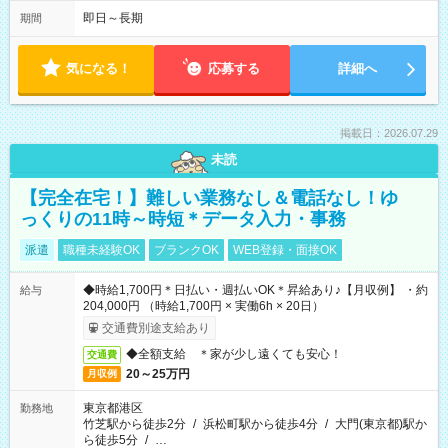
即日～長期
期間
気になる！
応募する
詳細へ
掲載日：2026.07.29
未読
【完全在宅！】難しい業務なし＆電話なし！ゆ
っくりの11時～時短＊データ入力・事務
派遣
職種未経験OK
ブランクOK
WEB登録・面接OK
◆時給1,700円＊日払い・週払いOK＊昇給あり♪【月収例】 ・約
給与
204,000円 （時給1,700円 × 実働6h × 20日）
交通費別途支給あり
◆全額支給 ＊家が少し遠くても安心！
交通費
20～25万円
月収例
東京都港区
勤務地
竹芝駅から徒歩2分
/
浜松町駅から徒歩4分
/
大門(東京都)駅か
ら徒歩5分
/
…