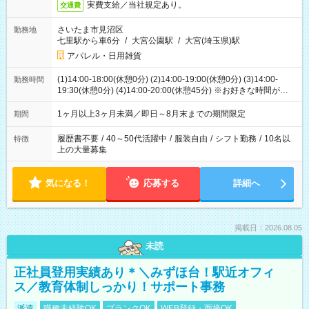
実費支給／当社規定あり。
交通費
さいたま市見沼区
勤務地
七里駅から車6分
/
大宮公園駅
/
大宮(埼玉県)駅
アパレル・日用雑貨
(1)14:00-18:00(休憩0分) (2)14:00-19:00(休憩0分) (3)14:00-
勤務時間
19:30(休憩0分) (4)14:00-20:00(休憩45分) ※お好きな時間が選べ
ます
1ヶ月以上3ヶ月未満／即日～8月末までの期間限定
期間
履歴書不要
/
40～50代活躍中
/
服装自由
/
シフト勤務
/
10名以
特徴
上の大量募集
気になる！
応募する
詳細へ
掲載日：2026.08.05
未読
正社員登用実績あり＊＼みずほ台！駅近オフィ
ス／教育体制しっかり！サポート事務
派遣
職種未経験OK
ブランクOK
WEB登録・面接OK