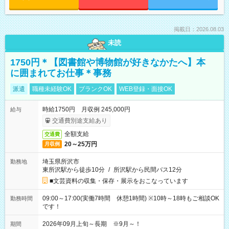
掲載日：2026.08.03
未読
1750円＊【図書館や博物館が好きなかたへ】本
に囲まれてお仕事＊事務
派遣
職種未経験OK
ブランクOK
WEB登録・面接OK
時給1750円 月収例 245,000円
給与
交通費別途支給あり
全額支給
交通費
20～25万円
月収例
埼玉県所沢市
勤務地
東所沢駅から徒歩10分
/
所沢駅から民間バス12分
■文芸資料の収集・保存・展示をおこなっています
09:00～17:00(実働7時間 休憩1時間) ※10時～18時もご相談OK
勤務時間
です！
2026年09月上旬～長期 ※9月～！
期間