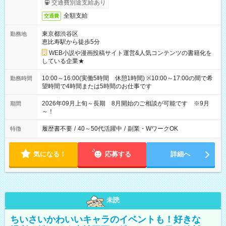
交通費別途支給あり
全額支給
交通費
東京都渋谷区
勤務地
恵比寿駅から徒歩5分
WEB小説や漫画投稿サイト運営&人気コンテンツの書籍化を
している企業★
10:00～16:00(実働5時間 休憩1時間) ※10:00～17:00の間で希
勤務時間
望時間で4時間または5時間のお仕事です
2026年09月上旬～長期 8月開始のご相談が可能です ※9月
期間
～！
履歴書不要
/
40～50代活躍中
/
副業・WワークOK
特徴
気になる！
応募する
詳細へ
未読
ちいさいかわいいキャラのイベントも！好きな