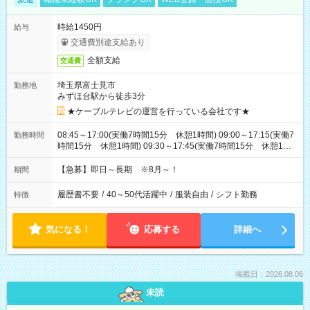
時給1450円
給与
交通費別途支給あり
全額支給
交通費
埼玉県富士見市
勤務地
みずほ台駅から徒歩3分
★ケーブルテレビの運営を行っている会社です★
08:45～17:00(実働7時間15分 休憩1時間) 09:00～17:15(実働7
勤務時間
時間15分 休憩1時間) 09:30～17:45(実働7時間15分 休憩1時
間) ※11:45～20:00：週1回程度遅番あります(在宅勤務OK) ※配
属チームにより
【急募】即日～長期 ※8月～！
期間
履歴書不要
/
40～50代活躍中
/
服装自由
/
シフト勤務
特徴
気になる！
応募する
詳細へ
掲載日：2026.08.06
未読