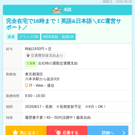
掲載日：2026.08.05
未読
完全在宅で16時まで！英語&日本語＼EC運営サ
ポート／
派遣
ブランクOK
WEB登録・面接OK
時給2450円＋交
給与
交通費別途支給あり
出社時の通勤交通費支給
交通費
東京都港区
勤務地
六本木駅から徒歩3分
IT・Web・通信
9:00～16:00
勤務時間
2026/8/17～長期 ※長期更新予定 ※8月～OK！
期間
履歴書不要
/
40～50代活躍中
/
服装自由
特徴
気になる！
応募する
詳細へ