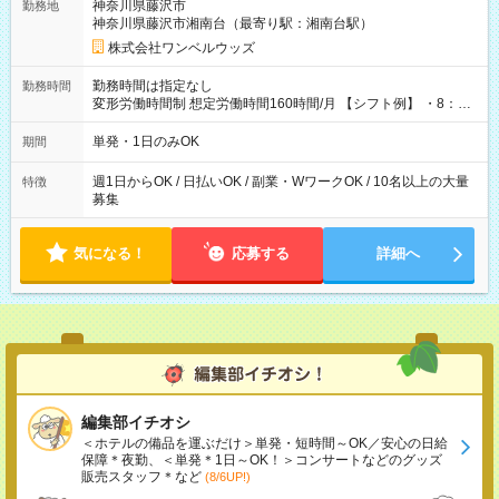
神奈川県藤沢市
勤務地
神奈川県藤沢市湘南台（最寄り駅：湘南台駅）
株式会社ワンベルウッズ
勤務時間は指定なし
勤務時間
変形労働時間制 想定労働時間160時間/月 【シフト例】 ・8：00
～21：00
単発・1日のみOK
期間
週1日からOK / 日払いOK / 副業・WワークOK / 10名以上の大量
特徴
募集
気になる！
応募する
詳細へ
編集部イチオシ
＜ホテルの備品を運ぶだけ＞単発・短時間～OK／安心の日給
保障＊夜勤、＜単発＊1日～OK！＞コンサートなどのグッズ
販売スタッフ＊など
(8/6UP!)