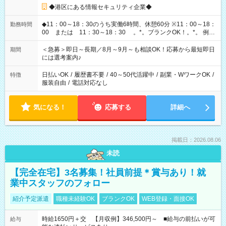
◆港区にある情報セキュリティ企業◆
◆11：00～18：30のうち実働6時間、休憩60分 ※11：00～18：
勤務時間
00 または 11：30～18：30 。*。ブランクOK！。*。 例え
ば前職が、 在宅/財団法人/事務/コールセンター/受付/販売/カフェ
スタッフ スイーツ販売/ホテルフロント/化粧品販売/など 様々な
＜急募＞即日～長期／8月～9月～も相談OK！応募から最短即日
期間
業界から入社して活躍されています♪
には選考案内♪
日払いOK
/
履歴書不要
/
40～50代活躍中
/
副業・WワークOK
/
特徴
服装自由
/
電話対応なし
気になる！
応募する
詳細へ
掲載日：2026.08.06
未読
【完全在宅】3名募集！社員前提＊賞与あり！就
業中スタッフのフォロー
紹介予定派遣
職種未経験OK
ブランクOK
WEB登録・面接OK
時給1650円＋交 【月収例】346,500円～ ■給与の前払いが可
給与