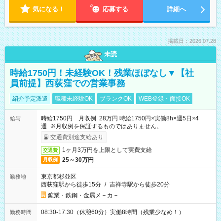
気になる！
応募する
詳細へ
掲載日：2026.07.28
未読
時給1750円！未経験OK！残業ほぼなし▼【社
員前提】西荻窪での営業事務
紹介予定派遣
職種未経験OK
ブランクOK
WEB登録・面接OK
時給1750円 月収例 28万円 時給1750円×実働8h×週5日×4
給与
週 ※月収例を保証するものではありません。
交通費別途支給あり
1ヶ月3万円を上限として実費支給
交通費
25～30万円
月収例
東京都杉並区
勤務地
西荻窪駅から徒歩15分
/
吉祥寺駅から徒歩20分
鉱業・鉄鋼・金属メ－カ－
08:30-17:30（休憩60分）実働8時間（残業少なめ！）
勤務時間