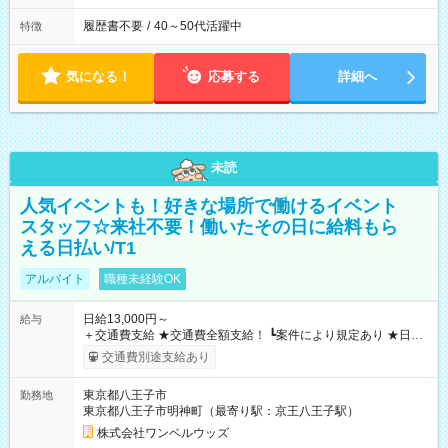
履歴書不要
/
40～50代活躍中
特徴
気になる！
応募する
詳細へ
未読
人気イベントも！好きな場所で働けるイベント
スタッフ☆来社不要！働いたその日に給料もら
える日払い/T1
アルバイト
職種未経験OK
日給13,000円～
給与
＋交通費支給 ★交通費全額支給！ ┗案件により規定あり ★日払
いOK！（規定あり） ┗働いたその日に現金GET♪ お仕事後はコ
交通費別途支給あり
ンビニATMから 日払い分を引き落とせます！ 【試用期間】試
用期間なし
東京都八王子市
勤務地
東京都八王子市明神町（最寄り駅：京王八王子駅）
株式会社ワンベルウッズ