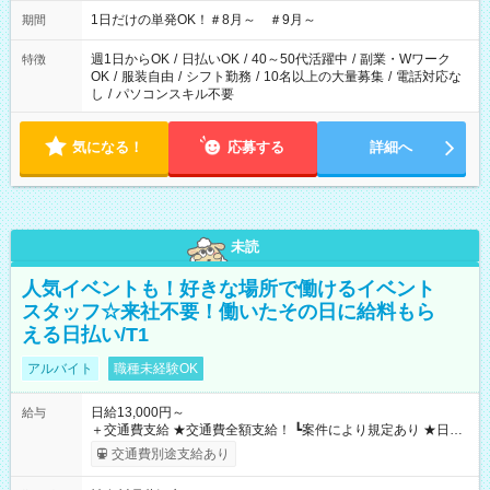
▼18:00～21:00
1日だけの単発OK！＃8月～ ＃9月～
期間
週1日からOK
/
日払いOK
/
40～50代活躍中
/
副業・Wワーク
特徴
OK
/
服装自由
/
シフト勤務
/
10名以上の大量募集
/
電話対応な
し
/
パソコンスキル不要
気になる！
応募する
詳細へ
未読
人気イベントも！好きな場所で働けるイベント
スタッフ☆来社不要！働いたその日に給料もら
える日払い/T1
アルバイト
職種未経験OK
日給13,000円～
給与
＋交通費支給 ★交通費全額支給！ ┗案件により規定あり ★日払
いOK！（規定あり） ┗働いたその日に現金GET♪ お仕事後はコ
交通費別途支給あり
ンビニATMから 日払い分を引き落とせます！ 【試用期間】試
用期間なし