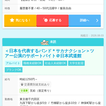
履歴書不要
/
40～50代活躍中
/
服装自由
特徴
気になる！
応募する
詳細へ
掲載日：2026.08.03
未読
＜日本を代表するバンド＊サカナクション＞ツ
アー公演のサポートバイト＠日本武道館
アルバイト
職種未経験OK
社会人未経験OK
大学生歓迎
ブランクOK
時給1250円～
給与
交通費別途支給あり
支給（規定有り）
交通費
東京都千代田区
勤務地
九段下駅から徒歩5分
/
竹橋駅から徒歩10分
/
神保町駅から徒