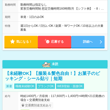
勤務時間は指定なし
勤務時間
変形労働時間制 想定労働時間160時間/月 【シフト例】 ・8：00
～21：00
単発・1日のみOK
期間
週1日からOK / 日払いOK / 副業・WワークOK / 10名以上の大量
特徴
募集
気になる！
応募する
詳細へ
未読
【未経験OK】【服装＆髪色自由！】お菓子のピ
ッキング・シール貼り｜短期
派遣
職種未経験OK
ブランクOK
WEB登録・面接OK
時給1400円／月収例：117,600円＝1,400円×4時間×21日勤務の
給与
場合＋交通費別途支給
交通費別途支給あり