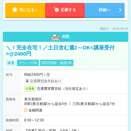
気になる！
応募する
詳細へ
掲載日：2026.08.06
未読
＼！完全在宅！／土日含む週2～OK<講座受付
>@2400円
派遣
ブランクOK
WEB登録・面接OK
時給2400円＋交
給与
交通費別途支給あり
交通費実費支給（当社規定あり）
交通費
東京都港区
勤務地
田町(東京都)駅から徒歩4分
/
三田(東京都)駅から徒歩7分
金融関連
8:30～12:30
勤務時間
【急募】即日～長期 ※8月～OK！
期間