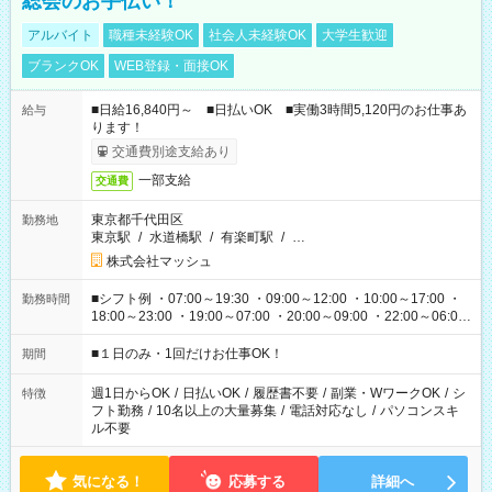
総会のお手伝い！
アルバイト
職種未経験OK
社会人未経験OK
大学生歓迎
ブランクOK
WEB登録・面接OK
■日給16,840円～ ■日払いOK ■実働3時間5,120円のお仕事あ
給与
ります！
交通費別途支給あり
一部支給
交通費
東京都千代田区
勤務地
東京駅
/
水道橋駅
/
有楽町駅
/
…
株式会社マッシュ
■シフト例 ・07:00～19:30 ・09:00～12:00 ・10:00～17:00 ・
勤務時間
18:00～23:00 ・19:00～07:00 ・20:00～09:00 ・22:00～06:00
etc ★最短で3時間で5,120円のお仕事から 15時間で2万円近く稼
げるお仕事も！ ご希望のお時間に合わせてご紹介！ ※シフトは
■１日のみ・1回だけお仕事OK！
期間
現場によって異なります。 ※勿論、休憩時間はあるのでご安心
ください！
週1日からOK
/
日払いOK
/
履歴書不要
/
副業・WワークOK
/
シ
特徴
フト勤務
/
10名以上の大量募集
/
電話対応なし
/
パソコンスキ
ル不要
気になる！
応募する
詳細へ