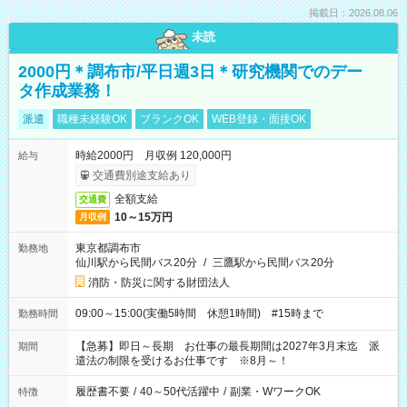
掲載日：2026.08.06
未読
2000円＊調布市/平日週3日＊研究機関でのデー
タ作成業務！
派遣
職種未経験OK
ブランクOK
WEB登録・面接OK
時給2000円 月収例 120,000円
給与
交通費別途支給あり
全額支給
交通費
10～15万円
月収例
東京都調布市
勤務地
仙川駅から民間バス20分
/
三鷹駅から民間バス20分
消防・防災に関する財団法人
09:00～15:00(実働5時間 休憩1時間) #15時まで
勤務時間
【急募】即日～長期 お仕事の最長期間は2027年3月末迄 派
期間
遣法の制限を受けるお仕事です ※8月～！
履歴書不要
/
40～50代活躍中
/
副業・WワークOK
特徴