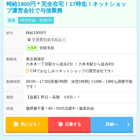
時給1900円＊完全在宅！17時迄！ネットショッ
プ運営会社で与信業務
派遣
WEB登録・面接OK
時給1900円
給与
交通費別途支給あり
全額支給
交通費
東京都港区
勤務地
六本木一丁目駅から徒歩2分
/
六本木駅から徒歩8分
CMでおなじみ☆ネットショップの運営会社です♪
09:00～17:00(実働7時間 休憩1時間) ※10時～18時も調整可能
勤務時間
です！
【急募】即日～長期 ※8月～！
期間
履歴書不要
/
40～50代活躍中
/
服装自由
特徴
気になる！
応募する
詳細へ