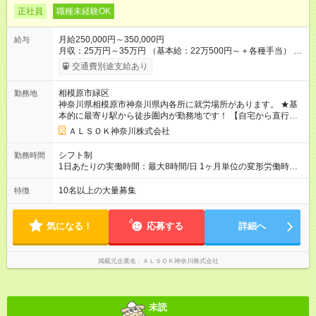
正社員
職種未経験OK
月給250,000円～350,000円
給与
月収：25万円～35万円 （基本給：22万500円～＋各種手当） 入
社1年目は… 想定年収：360万円～400万円（月収×12か月＋賞
交通費別途支給あり
与） 想定月収26万円～ ※当社規定により決定します ・残業代は
もちろん全額支給。着替え時間もしっかりと計上されます！ ・
相模原市緑区
勤務地
夜勤勤務には深夜割増賃金が上乗せ！ ★家族手当、通勤手当、
神奈川県相模原市神奈川県内各所に就労場所があります。 ★基
職務手当、資格手当、役職手当など資格手当が充実！ ★賞与は
本的に最寄り駅から徒歩圏内が勤務地です！ 【自宅から直行直
年間２回（夏/冬)欠かさず支給！ その他、お餅代などユニーク
帰】、【通勤時間の負担が掛からない】お近くの勤務地をお探
な支給もあります！ 【試用期間】試用期間あり 試用期間の長
ＡＬＳＯＫ神奈川株式会社
しします！（最寄り駅：相模原駅、本厚木駅、厚木駅など）
さ：6ヶ月 雇用形態、給与は本採用時と同じです。
シフト制
勤務時間
1日あたりの実働時間：最大8時間/日 1ヶ月単位の変形労働時間
制 ※月平均173.3時間 ～ 一例をご紹介 ～ 日勤：9時～18時
（実働8h／休憩1h） 夜勤：18時～9時（実働12h／休憩3h） 当
10名以上の大量募集
特徴
務：9時～翌9時（実働16h／休憩8h） 残業については「稼ぎた
いから残業するよ！」 「この日は定時で帰りたい」など社員同
士で柔軟に対応できます！
気になる！
応募する
詳細へ
掲載元企業名
ＡＬＳＯＫ神奈川株式会社
未読