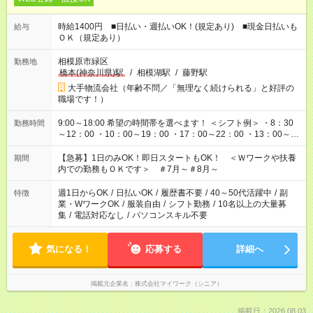
時給1400円 ■日払い・週払いOK！(規定あり) ■現金日払いも
給与
ＯＫ（規定あり）
相模原市緑区
勤務地
橋本(神奈川県)駅
/
相模湖駅
/
藤野駅
大手物流会社（年齢不問／「無理なく続けられる」と好評の
職場です！）
9:00～18:00 希望の時間帯を選べます！ ＜シフト例＞ ・8：30
勤務時間
～12：00 ・10：00～19：00 ・17：00～22：00 ・13：00～
22：00 ・22：00～翌6：00 など
【急募】1日のみOK！即日スタートもOK！ ＜Ｗワークや扶養
期間
内での勤務もＯＫです＞ ＃7月～＃8月～
週1日からOK
/
日払いOK
/
履歴書不要
/
40～50代活躍中
/
副
特徴
業・WワークOK
/
服装自由
/
シフト勤務
/
10名以上の大量募
集
/
電話対応なし
/
パソコンスキル不要
気になる！
応募する
詳細へ
掲載元企業名
株式会社マイワーク（シニア）
掲載日：2026.08.03