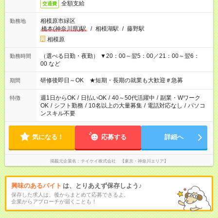
全額支給
交通費
相模原市緑区
勤務地
橋本(神奈川県)駅
/
相模湖駅
/
藤野駅
相模原
（選べる日勤・夜勤） ▼20：00～翌5：00／21：00～翌6：
勤務時間
00 など
研修後即日～OK ★短期・長期の就業も大歓迎＃急募
期間
週1日からOK
/
日払いOK
/
40～50代活躍中
/
副業・Wワーク
特徴
OK
/
シフト勤務
/
10名以上の大量募集
/
電話対応なし
/
パソコ
ンスキル不要
気になる！
応募する
詳細へ
掲載元企業名
テイケイ株式会社 【東京・神奈川エリア】
興味のあるバイト
は、とりあえず保存しよう♪
保存した求人は、後からまとめて応募できるよ。
企業からアプローチが届くことも！