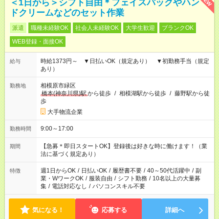
NEW
＜1日から＞シフト自由＊フェイスパックやハン
ドクリームなどのセット作業
派遣
職種未経験OK
社会人未経験OK
大学生歓迎
ブランクOK
WEB登録・面接OK
時給1373円～ ▼日払いOK（規定あり） ▼初勤務手当（規定
給与
あり）
相模原市緑区
勤務地
橋本(神奈川県)駅
から徒歩
/
相模湖駅から徒歩
/
藤野駅から徒
歩
大手物流企業
9:00～17:00
勤務時間
【急募＊即日スタートOK】登録後は好きな時に働けます！（業
期間
法に基づく規定あり）
週1日からOK
/
日払いOK
/
履歴書不要
/
40～50代活躍中
/
副
特徴
業・WワークOK
/
服装自由
/
シフト勤務
/
10名以上の大量募
集
/
電話対応なし
/
パソコンスキル不要
気になる！
応募する
詳細へ