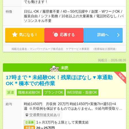
間以上勤務は社会保険への加入対象となります ※労働者派遣法
でも働けます！
（日雇い派遣の原則禁止）により、短時間・短期間の就業はご
案内が難しい場合があります
日払いOK
/
履歴書不要
/
40～50代活躍中
/
副業・WワークOK
/
特徴
服装自由
/
シフト勤務
/
10名以上の大量募集
/
電話対応なし
/
パ
ソコンスキル不要
気になる！
応募する
詳細へ
掲載元企業名
マンパワーグループ株式会社 ケアサービス事業部 （医療福祉介護関連）
掲載日：2026.08.05
未読
NEW
17時まで＊未経験OK！残業ほぼなし▼車通勤
OK＊橋本での軽作業
派遣
職種未経験OK
ブランクOK
WEB登録・面接OK
時給1450円 月収例 20万円 時給1450円×実働7h×週5日×4
給与
週 ※月収例を保証するものではありません。※給与即受取りサ
ービス利用可（利用条件有）
交通費別途支給あり
1ヶ月3万円を上限として実費支給
交通費
20～25万円
月収例