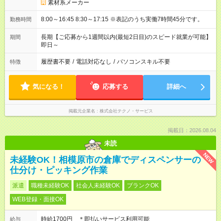
素材系メーカー
8:00～16:45 8:30～17:15 ※表記のうち実働7時間45分です。
勤務時間
長期【ご応募から1週間以内(最短2日目)のスピード就業が可能】
期間
即日～
履歴書不要
/
電話対応なし
/
パソコンスキル不要
特徴
気になる！
応募する
詳細へ
掲載元企業名
株式会社テクノ・サービス
掲載日：2026.08.04
未読
NEW
未経験OK！相模原市の倉庫でディスペンサーの
仕分け・ピッキング作業
派遣
職種未経験OK
社会人未経験OK
ブランクOK
WEB登録・面接OK
時給1700円 ＊即払いサービス利用可能
給与