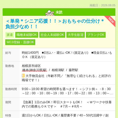
掲載日：2026.08.05
未読
NEW
＜単発＊シニア応援！！＞おもちゃの仕分け＊
負担少なめ！！
派遣
職種未経験OK
社会人未経験OK
大学生歓迎
ブランクOK
WEB登録・面接OK
時給1400円 ■日払い・週払いOK！(規定あり) ■現金日払いも
給与
ＯＫ（規定あり）
相模原市緑区
勤務地
橋本(神奈川県)駅
/
相模湖駅
/
藤野駅
大手物流会社（年齢不問／「無理なく続けられる」と好評の
職場です！）
9:00～18:00 希望の時間帯を選べます！ ＜シフト例＞ ・8：30
勤務時間
～12：00 ・10：00～19：00 ・17：00～22：00 ・13：00～
22：00 ・22：00～翌6：00 など
【急募】1日のみOK！即日スタートもOK！ ＜Ｗワークや扶養
期間
内での勤務もＯＫです＞ ＃7月～＃8月～
週1日からOK
/
日払いOK
/
履歴書不要
/
40～50代活躍中
/
副
特徴