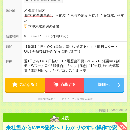
相模原市緑区
勤務地
橋本(神奈川県)駅
から徒歩
/
相模湖駅から徒歩
/
藤野駅から徒
歩
本厚木駅周辺の企業
9：00～17：00（休憩60分）
勤務時間
【急募】1日～OK（業法に基づく規定あり）＊即日スタート
期間
OK！登録後は好きな時に働けます！
週1日からOK
/
日払いOK
/
履歴書不要
/
40～50代活躍中
/
副
特徴
業・WワークOK
/
服装自由
/
シフト勤務
/
10名以上の大量募
集
/
電話対応なし
/
パソコンスキル不要
気になる！
応募する
詳細へ
掲載元企業名
テイケイワークス東京株式会社
掲載日：2026.08.04
未読
NEW
来社型からWEB登録へ！わかりやすい操作で安