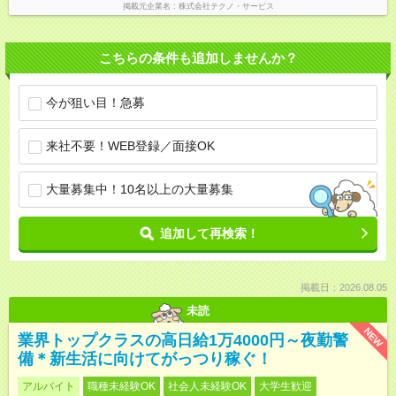
掲載元企業名
株式会社テクノ・サービス
こちらの条件も追加しませんか？
今が狙い目！急募
来社不要！WEB登録／面接OK
大量募集中！10名以上の大量募集
追加して再検索！
掲載日：2026.08.05
未読
NEW
業界トップクラスの高日給1万4000円～夜勤警
備＊新生活に向けてがっつり稼ぐ！
アルバイト
職種未経験OK
社会人未経験OK
大学生歓迎