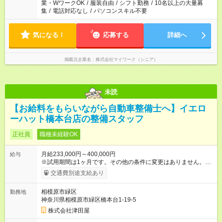
業・WワークOK
/
服装自由
/
シフト勤務
/
10名以上の大量募
集
/
電話対応なし
/
パソコンスキル不要
気になる！
応募する
詳細へ
掲載元企業名
株式会社マイワーク（シニア）
未読
【お給料をもらいながら自動車整備士へ】イエロ
ーハット橋本台店の整備スタッフ
正社員
職種未経験OK
月給233,000円～400,000円
給与
※試用期間は1ヶ月です。その他の条件に変更はありません。
【試用期間】試用期間あり 試用期間の長さ：1ヶ月 雇用形態、
交通費別途支給あり
給与は本採用時と同じです。
相模原市緑区
勤務地
神奈川県相模原市緑区橋本台1-19-5
株式会社津田屋