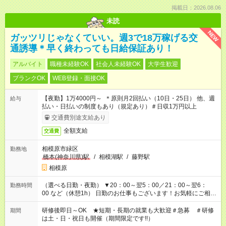
掲載日：2026.08.06
未読
NEW
ガッツリじゃなくていい。週3で18万稼げる交
通誘導＊早く終わっても日給保証あり！
アルバイト
職種未経験OK
社会人未経験OK
大学生歓迎
ブランクOK
WEB登録・面接OK
【夜勤】1万4000円～ ＊原則月2回払い（10日・25日） 他、週
給与
払い・日払いの制度もあり（規定あり）＃日収1万円以上
交通費別途支給あり
全額支給
交通費
相模原市緑区
勤務地
橋本(神奈川県)駅
/
相模湖駅
/
藤野駅
相模原
（選べる日勤・夜勤） ▼20：00～翌5：00／21：00～翌6：
勤務時間
00 など（休憩1h） 日勤のお仕事もございます！お気軽にご相談
ください！
研修後即日～OK ★短期・長期の就業も大歓迎＃急募 ＃研修
期間
は土・日・祝日も開催（期間限定です!!）