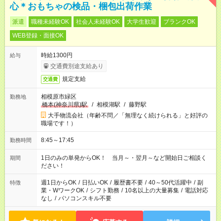
心＊おもちゃの検品・梱包出荷作業
派遣
職種未経験OK
社会人未経験OK
大学生歓迎
ブランクOK
WEB登録・面接OK
時給1300円
給与
交通費別途支給あり
規定支給
交通費
相模原市緑区
勤務地
橋本(神奈川県)駅
/
相模湖駅
/
藤野駅
大手物流会社（年齢不問／「無理なく続けられる」と好評の
職場です！）
8:45～17:45
勤務時間
1日のみの単発からOK！ 当月～・翌月～など開始日ご相談く
期間
ださい！
週1日からOK
/
日払いOK
/
履歴書不要
/
40～50代活躍中
/
副
特徴
業・WワークOK
/
シフト勤務
/
10名以上の大量募集
/
電話対応
なし
/
パソコンスキル不要