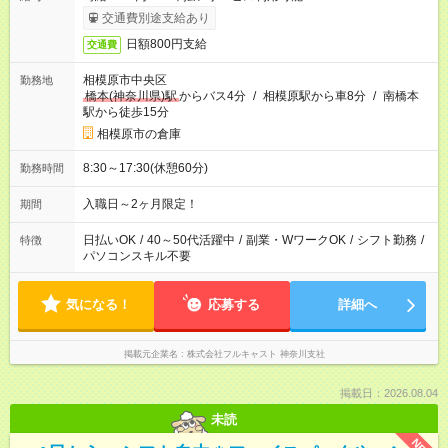
交通費別途支給あり
日額800円支給
交通費
相模原市中央区
勤務地
橋本(神奈川県)駅
からバス4分
/
相模原駅から車8分
/
南橋本
駅から徒歩15分
相模原市の倉庫
8:30～17:30(休憩60分)
勤務時間
入職日～2ヶ月限定！
期間
日払いOK
/
40～50代活躍中
/
副業・WワークOK
/
シフト勤務
/
特徴
パソコンスキル不要
気になる！
応募する
詳細へ
掲載元企業名
株式会社フルキャスト 神奈川支社
掲載日：2026.08.04
未読