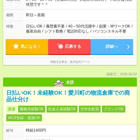
休憩です＾＾
即日～長期
期間
日払いOK
/
履歴書不要
/
40～50代活躍中
/
副業・WワークOK
/
特徴
服装自由
/
シフト勤務
/
電話対応なし
/
パソコンスキル不要
気になる！
応募する
詳細へ
掲載元企業名
株式会社アーツ
掲載日：2026.08.02
未読
日払いOK！未経験OK！愛川町の物流倉庫での商
品仕分け
派遣
職種未経験OK
社会人未経験OK
大学生歓迎
ブランクOK
WEB登録・面接OK
時給1400円
給与