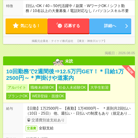
日払いOK
/
40～50代活躍中
/
副業・WワークOK
/
シフト勤
特徴
務
/
10名以上の大量募集
/
電話対応なし
/
パソコンスキル不要
気になる！
応募する
詳細へ
掲載元企業名
テイケイ株式会社 【東京・神奈川エリア】
掲載日：2026.08.05
未読
NEW
10回勤務で2週間後⇒12.5万円GET！＊日給1万
2500円～＊声掛けや道案内
アルバイト
職種未経験OK
社会人未経験OK
大学生歓迎
ブランクOK
WEB登録・面接OK
【日勤】1万2500円～ 【夜勤】1万4000円～ ＊原則月2回払い
給与
（10日・25日） 他、週払い・日払いの制度もあり（規定あり）
＃日収1万円以上
交通費別途支給あり
全額支給
交通費