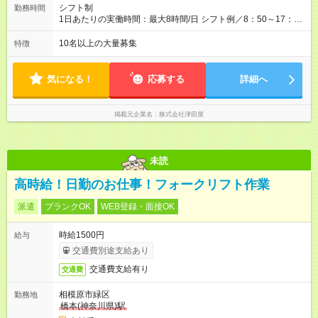
シフト制
勤務時間
1日あたりの実働時間：最大8時間/日 シフト例／8：50～17：
50、10：30～19：30 店舗営業時間／9：30～19：00、10：00
～19：00、10：00～19：30（店舗により異なります） ※遅く
10名以上の大量募集
特徴
とも20時台には退勤ができるようメリハリを大切にしていま
す。残業代は全額支給いたします。
気になる！
応募する
詳細へ
掲載元企業名
株式会社津田屋
未読
高時給！日勤のお仕事！フォークリフト作業
派遣
ブランクOK
WEB登録・面接OK
時給1500円
給与
交通費別途支給あり
交通費支給有り
交通費
相模原市緑区
勤務地
橋本(神奈川県)駅