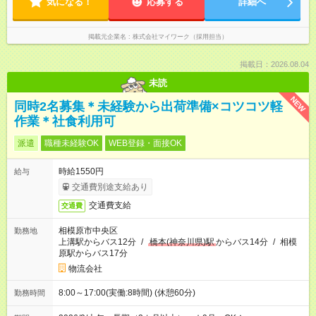
気になる！
応募する
詳細へ
掲載元企業名
株式会社マイワーク（採用担当）
掲載日：2026.08.04
未読
NEW
同時2名募集＊未経験から出荷準備×コツコツ軽
作業＊社食利用可
派遣
職種未経験OK
WEB登録・面接OK
時給1550円
給与
交通費別途支給あり
交通費支給
交通費
相模原市中央区
勤務地
上溝駅からバス12分
/
橋本(神奈川県)駅
からバス14分
/
相模
原駅からバス17分
物流会社
8:00～17:00(実働:8時間) (休憩60分)
勤務時間