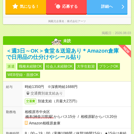
気になる！
応募する
詳細へ
掲載元企業名
株式会社アーツ
掲載日：2026.08.03
未読
NEW
＜週3日～OK＞食堂＆送迎あり＊Amazon倉庫
で日用品の仕分けやシール貼り
派遣
職種未経験OK
社会人未経験OK
大学生歓迎
ブランクOK
WEB登録・面接OK
時給1350円 ※深夜時給1688円
給与
交通費別途支給あり
別途支給（月最大2万円）
交通費
相模原市中央区
勤務地
橋本(神奈川県)駅
からバス15分
/
相模原駅からバス20分
Amazon相模原倉庫
8：00～19：00（実働10時間／休憩1時間15分） ★15分は有給
勤務時間