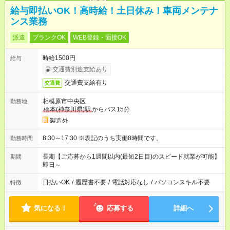
給与即払いOK！高時給！土日休み！車両メンテナ
ンス業務
派遣
ブランクOK
WEB登録・面接OK
時給1500円
給与
交通費別途支給あり
交通費支給有り
交通費
相模原市中央区
勤務地
橋本(神奈川県)駅
からバス15分
製造外
8:30～17:30 ※表記のうち実働8時間です。
勤務時間
長期【ご応募から1週間以内(最短2日目)のスピード就業が可能】
期間
即日～
日払いOK
/
履歴書不要
/
電話対応なし
/
パソコンスキル不要
特徴
気になる！
応募する
詳細へ