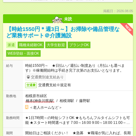
掲載日：2026.08.05
未読
NEW
【時給1550円＊週3日～】お掃除や備品管理な
ど業務サポート＠介護施設
派遣
職種未経験OK
大学生歓迎
ブランクOK
WEB登録・面接OK
時給1550円～ ★日払い／週払い制度あり（月払いも選べま
給与
す）※稼働開始時は手続き完了次第のお支払いとなります。
交通費別途支給あり
交通費支給※規定有
交通費
相模原市緑区
勤務地
橋本(神奈川県)駅
/
相模湖駅
/
藤野駅
＜老人ホームなど＞
★1日7時間～の時短シフトOK ★もちろんフルタイムシフトも可
勤務時間
能 ★スタート時間選べます 7:00～16:00 9:00～18:00 11:00～
20:00 など 残業なし！ ※Wワークの場合、他のお仕事と合わせ
週40時間超の就業はご案内できません ※法令に基づき、週20時
開始日はご相談ください！ ★急募 ★職場が気に入れば、長期
期間