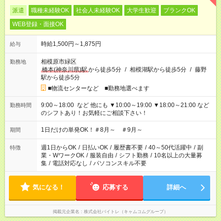
派遣
職種未経験OK
社会人未経験OK
大学生歓迎
ブランクOK
WEB登録・面接OK
時給1,500円～1,875円
給与
相模原市緑区
勤務地
橋本(神奈川県)駅
から徒歩5分
/
相模湖駅から徒歩5分
/
藤野
駅から徒歩5分
■物流センターなど ■勤務地選べます
9:00～18:00 など 他にも ▼10:00～19:00 ▼18:00～21:00 など
勤務時間
のシフトあり！お気軽にご相談下さい！
1日だけの単発OK！＃8月～ ＃9月～
期間
週1日からOK
/
日払いOK
/
履歴書不要
/
40～50代活躍中
/
副
特徴
業・WワークOK
/
服装自由
/
シフト勤務
/
10名以上の大量募
集
/
電話対応なし
/
パソコンスキル不要
気になる！
応募する
詳細へ
掲載元企業名
株式会社バイトレ（キャムコムグループ）