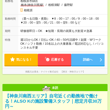
相模原市緑区
勤務地
橋本(神奈川県)駅
/
相模湖駅
/
藤野駅
相模原
（選べる日勤・夜勤） ▼8：00～17：00／9：00～18：00
勤務時間
▼20：00～翌5：00／21：00～翌6：00 など
研修後即日～OK ★短期・長期の就業も大歓迎＃急募
期間
週1日からOK
/
日払いOK
/
40～50代活躍中
/
副業・Wワーク
特徴
OK
/
シフト勤務
/
10名以上の大量募集
/
電話対応なし
/
パソコ
ンスキル不要
気になる！
応募する
詳細へ
掲載元企業名
テイケイ株式会社 【東京・神奈川エリア】
未読
【神奈川南西エリア】⾃宅近くの勤務地で働け
る！ALSO Kの施設警備スタッフ｜想定⽉収30万
円～