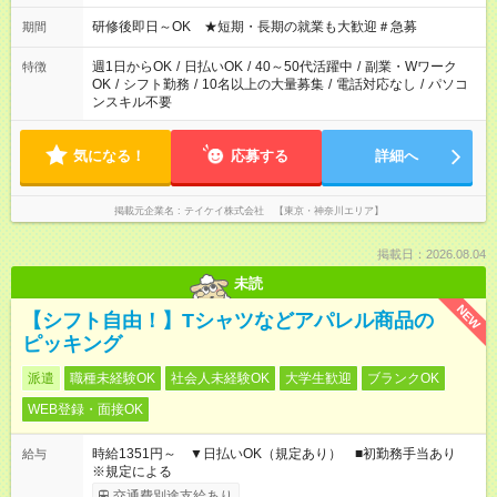
研修後即日～OK ★短期・長期の就業も大歓迎＃急募
期間
週1日からOK
/
日払いOK
/
40～50代活躍中
/
副業・Wワーク
特徴
OK
/
シフト勤務
/
10名以上の大量募集
/
電話対応なし
/
パソコ
ンスキル不要
気になる！
応募する
詳細へ
掲載元企業名
テイケイ株式会社 【東京・神奈川エリア】
掲載日：2026.08.04
未読
NEW
【シフト自由！】Tシャツなどアパレル商品の
ピッキング
派遣
職種未経験OK
社会人未経験OK
大学生歓迎
ブランクOK
WEB登録・面接OK
時給1351円～ ▼日払いOK（規定あり） ■初勤務手当あり
給与
※規定による
交通費別途支給あり