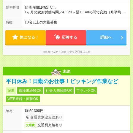
す！ --本給例-- 経験年数5年以上10年未満 ＋3，000円 10年以
勤務時間は指定なし
勤務時間
上 ＋9，000円 15年以上 ＋15，000円 --月収例-- 入社初年度の
1ヶ月の変形労働時間／4：23～翌1：40の間で変動（月平均実
月収35万円（月給25万5000円＋残業手当＋休日出勤1日分の手
働164.52時間） 【シフト例】 午前番／5：00～13：22 午後番
当＋諸手当） ◎初年度の年収イメージは研修・見習い期間を含
／14：00～22：22 通し番／6：30～20：30 ※無理なく働ける
10名以上の大量募集
特徴
め、450万円～550万円です。 【試用期間】試用期間あり 試用
よう配慮しています。例えば午前番→休み→休み→午後番シフ
期間の長さ：3ヶ月 ※ 雇用形態と給与に、本採用時と異なる部分
トの場合、ほぼ3日間休んでいる気分を味わえます。
があります。 雇用形態：本採用時と同じです。 給与：月
気になる！
応募する
詳細へ
給 242,700円以上
掲載元企業名
神奈川中央交通株式会社
未読
平日休み！日勤のお仕事！ピッキング作業など
派遣
職種未経験OK
社会人未経験OK
ブランクOK
WEB登録・面接OK
時給1300円
給与
交通費別途支給あり
交通費支給有り
交通費