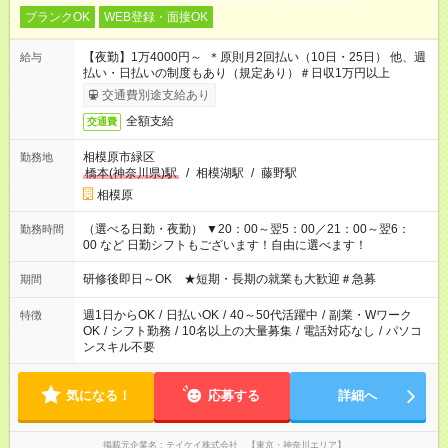
ブランクOK
WEB登録・面接OK
【夜勤】1万4000円～ ＊原則月2回払い（10日・25日） 他、週
給与
払い・日払いの制度もあり（規定あり）＃日収1万円以上
交通費別途支給あり
全額支給
交通費
相模原市緑区
勤務地
橋本(神奈川県)駅
/
相模湖駅
/
藤野駅
相模原
（選べる日勤・夜勤） ▼20：00～翌5：00／21：00～翌6：
勤務時間
00 など 日勤シフトもございます！自由に選べます！
研修後即日～OK ★短期・長期の就業も大歓迎＃急募
期間
週1日からOK
/
日払いOK
/
40～50代活躍中
/
副業・Wワーク
特徴
OK
/
シフト勤務
/
10名以上の大量募集
/
電話対応なし
/
パソコ
ンスキル不要
気になる！
応募する
詳細へ
掲載元企業名
テイケイ株式会社 【東京・神奈川エリア】