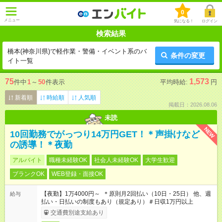
0
メニュー
気になる！
ログイン
検索結果
橋本(神奈川県)で軽作業・警備・イベント系のバ
条件の変更
イト一覧
75
1,573
件中
1
～
50
件表示
平均時給:
円
新着順
時給順
人気順
掲載日：2026.08.06
未読
NEW
10回勤務でがっつり14万円GET！＊声掛けなど
の誘導！＊夜勤
アルバイト
職種未経験OK
社会人未経験OK
大学生歓迎
ブランクOK
WEB登録・面接OK
【夜勤】1万4000円～ ＊原則月2回払い（10日・25日） 他、週
給与
払い・日払いの制度もあり（規定あり）＃日収1万円以上
交通費別途支給あり