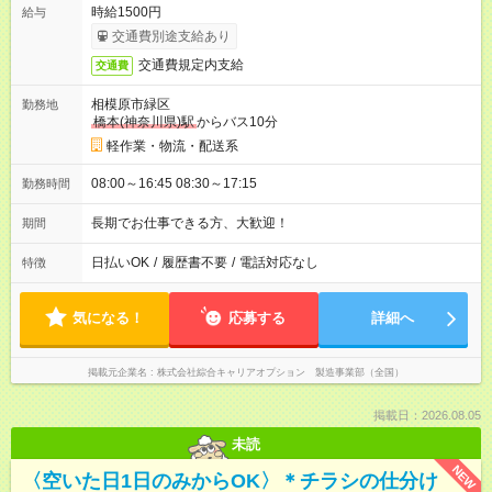
時給1500円
給与
交通費別途支給あり
交通費規定内支給
交通費
相模原市緑区
勤務地
橋本(神奈川県)駅
からバス10分
軽作業・物流・配送系
08:00～16:45 08:30～17:15
勤務時間
長期でお仕事できる方、大歓迎！
期間
日払いOK
/
履歴書不要
/
電話対応なし
特徴
気になる！
応募する
詳細へ
掲載元企業名
株式会社綜合キャリアオプション 製造事業部（全国）
掲載日：2026.08.05
未読
NEW
〈空いた日1日のみからOK〉＊チラシの仕分け