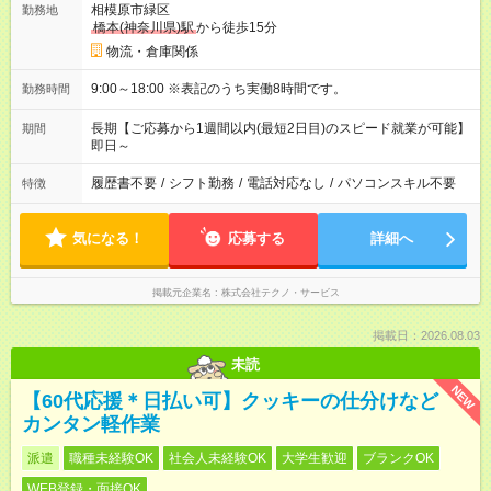
相模原市緑区
勤務地
橋本(神奈川県)駅
から徒歩15分
物流・倉庫関係
9:00～18:00 ※表記のうち実働8時間です。
勤務時間
長期【ご応募から1週間以内(最短2日目)のスピード就業が可能】
期間
即日～
履歴書不要
/
シフト勤務
/
電話対応なし
/
パソコンスキル不要
特徴
気になる！
応募する
詳細へ
掲載元企業名
株式会社テクノ・サービス
掲載日：2026.08.03
未読
NEW
【60代応援＊日払い可】クッキーの仕分けなど
カンタン軽作業
派遣
職種未経験OK
社会人未経験OK
大学生歓迎
ブランクOK
WEB登録・面接OK