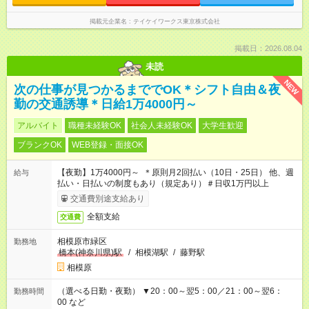
掲載元企業名
テイケイワークス東京株式会社
掲載日：2026.08.04
未読
NEW
次の仕事が見つかるまででOK＊シフト自由＆夜
勤の交通誘導＊日給1万4000円～
アルバイト
職種未経験OK
社会人未経験OK
大学生歓迎
ブランクOK
WEB登録・面接OK
【夜勤】1万4000円～ ＊原則月2回払い（10日・25日） 他、週
給与
払い・日払いの制度もあり（規定あり）＃日収1万円以上
交通費別途支給あり
全額支給
交通費
相模原市緑区
勤務地
橋本(神奈川県)駅
/
相模湖駅
/
藤野駅
相模原
（選べる日勤・夜勤） ▼20：00～翌5：00／21：00～翌6：
勤務時間
00 など