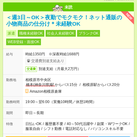
未読
NEW
＜週3日～OK＞夜勤でモクモク！ネット通販の
小物商品の仕分け＊未経験OK
派遣
職種未経験OK
社会人未経験OK
ブランクOK
WEB登録・面接OK
時給1350円 ※深夜時給1688円
給与
交通費別途支給あり
別途支給（月最大2万円）
交通費
相模原市中央区
勤務地
橋本(神奈川県)駅
からバス15分
/
相模原駅からバス20分
Amazon相模原倉庫
19:00～翌6:00（実働10時間／休憩1時間）
勤務時間
即日～長期
期間
日払いOK
/
履歴書不要
/
40～50代活躍中
/
副業・WワークOK
/
特徴
服装自由
/
シフト勤務
/
電話対応なし
/
パソコンスキル不要