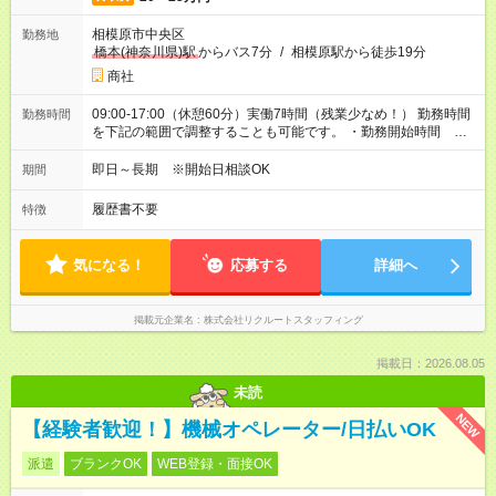
相模原市中央区
勤務地
橋本(神奈川県)駅
からバス7分
/
相模原駅から徒歩19分
商社
09:00-17:00（休憩60分）実働7時間（残業少なめ！） 勤務時間
勤務時間
を下記の範囲で調整することも可能です。 ・勤務開始時間
09:00～09:30 ・勤務終了時間 16:30～17:00 ・実働 06:00～
07:00
即日～長期 ※開始日相談OK
期間
履歴書不要
特徴
気になる！
応募する
詳細へ
掲載元企業名
株式会社リクルートスタッフィング
掲載日：2026.08.05
未読
NEW
【経験者歓迎！】機械オペレーター/日払いOK
派遣
ブランクOK
WEB登録・面接OK