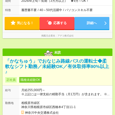
2026/9/上旬～長期（3カ月以上） ★9月～OK！
期間
履歴書不要
/
40～50代活躍中
/
パソコンスキル不要
特徴
気になる！
応募する
詳細へ
掲載元企業名
アデコ株式会社
未読
「かなちゅう」でおなじみ路線バスの運転士◆柔
軟なシフト勤務／未経験OK／有休取得率90%以上
♪
正社員
職種未経験OK
月給255,000円～
給与
※上記には一律支給の精勤手当（月1万円）が含まれます。 ※試
用期間中の給与は月給24万2700円（一律支給の精勤手当月1万
円を含む）です。 ※試用期間（3ヵ月）（審査の結果、一定の基
相模原市緑区
勤務地
準を超えた場合試雇期間終了となります。） 【大型自動車運転
神奈川県相模原市緑区西橋本4丁目11-1
経験者、優遇制度導入！】 大型自動車の運転経験年数によって
神奈川中央交通株式会社
入社時の本給を優遇します！大型車はバスもトラックも対象で