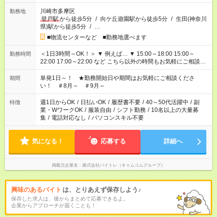
川崎市多摩区
勤務地
登戸駅
から徒歩5分
/
向ケ丘遊園駅から徒歩5分
/
生田(神奈川
県)駅から徒歩5分
/
…
■物流センターなど ■勤務地選べます
＜1日3時間～OK！＞ ▼ 例えば… ▼ 15:00～18:00 15:00～
勤務時間
22:00 17:00～22:00 など こちら以外の時間もお気軽にご相談く
ださい！
単発1日～！ ★勤務開始日や期間はお気軽にご相談くださ
期間
い！ ＃8月～ ＃9月～
週1日からOK
/
日払いOK
/
履歴書不要
/
40～50代活躍中
/
副
特徴
業・WワークOK
/
服装自由
/
シフト勤務
/
10名以上の大量募
集
/
電話対応なし
/
パソコンスキル不要
気になる！
応募する
詳細へ
掲載元企業名
株式会社バイトレ（キャムコムグループ）
興味のあるバイト
は、とりあえず保存しよう♪
保存した求人は、後からまとめて応募できるよ。
企業からアプローチが届くことも！