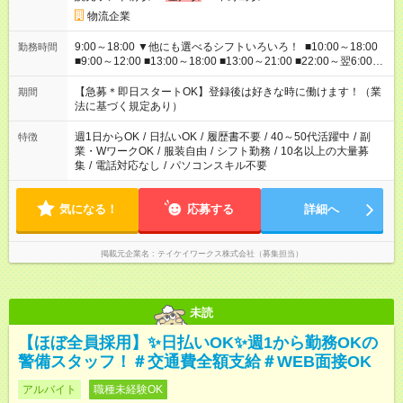
物流企業
9:00～18:00 ▼他にも選べるシフトいろいろ！ ■10:00～18:00
勤務時間
■9:00～12:00 ■13:00～18:00 ■13:00～21:00 ■22:00～翌6:00
など あなたの希望を教えてください！
【急募＊即日スタートOK】登録後は好きな時に働けます！（業
期間
法に基づく規定あり）
週1日からOK
/
日払いOK
/
履歴書不要
/
40～50代活躍中
/
副
特徴
業・WワークOK
/
服装自由
/
シフト勤務
/
10名以上の大量募
集
/
電話対応なし
/
パソコンスキル不要
気になる！
応募する
詳細へ
掲載元企業名
テイケイワークス株式会社（募集担当）
未読
【ほぼ全員採用】✨日払いOK✨週1から勤務OKの
警備スタッフ！＃交通費全額支給＃WEB面接OK
アルバイト
職種未経験OK