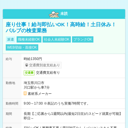
未読
座り仕事！給与即払いOK！高時給！土日休み！
バルブの検査業務
派遣
職種未経験OK
社会人未経験OK
ブランクOK
WEB登録・面接OK
時給1350円
給与
交通費別途支給あり
交通費支給有り
交通費
埼玉県川口市
勤務地
川口駅から車7分
素材系メーカー
9:00～17:00 ※表記のうち実働7時間です。
勤務時間
長期【ご応募から1週間以内(最短2日目)のスピード就業が可能】
期間
即日～