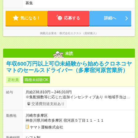
場日給1万円を保証しています。 1日あたりの平均作業時間：4.5
募集
時間 シフト制のため、働きたい曜日にシフトを入れて働くこと
が可能です。 週1日～OKです。
気になる！
応募する
詳細へ
掲載元企業名
株式会社エクスト（資材搬入）
未読
年収600万円以上可◎未経験から始めるクロネコヤ
マトのセールスドライバー（多摩宿河原営業所）
正社員
職種未経験OK
月給238,810円～246,010円
給与
※集配個数等に応じた追加インセンティブあり ※地域手当は居住
地によって異なる 加えて、インセンティブ・超勤手当・通勤手
交通費別途支給あり
当・扶養手当など各種手当が充実しています。 【試用期間】試
用期間あり 試用期間の長さ：9ヶ月 雇用形態、給与は本採用時
川崎市多摩区
勤務地
と同じです。
神奈川県川崎市多摩区 宿河原５丁目１１－１１
ヤマト運輸株式会社
シフト制
勤務時間