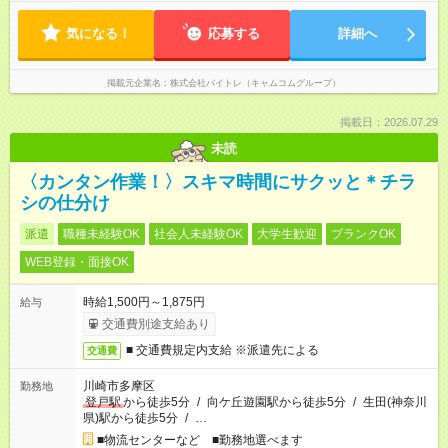
気になる！
応募する
詳細へ
掲載元企業名
株式会社バイトレ（キャムコムグループ）
掲載日：2026.07.29
未読
〈カンタン作業！〉スキマ時間にサクッと＊チラ
シの仕分け
派遣
職種未経験OK
社会人未経験OK
大学生歓迎
ブランクOK
WEB登録・面接OK
時給1,500円～1,875円
給与
交通費別途支給あり
■ 交通費規定内支給 ※派遣先による
交通費
川崎市多摩区
勤務地
登戸駅
から徒歩5分
/
向ケ丘遊園駅から徒歩5分
/
生田(神奈川
県)駅から徒歩5分
/
…
■物流センターなど ■勤務地選べます