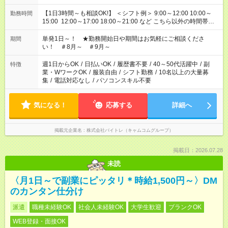
【1日3時間～も相談OK!】 ＜シフト例＞ 9:00～12:00 10:00～
勤務時間
15:00 12:00～17:00 18:00～21:00 など こちら以外の時間帯も
お気軽にご相談ください！
単発1日～！ ★勤務開始日や期間はお気軽にご相談くださ
期間
い！ ＃8月～ ＃9月～
週1日からOK
/
日払いOK
/
履歴書不要
/
40～50代活躍中
/
副
特徴
業・WワークOK
/
服装自由
/
シフト勤務
/
10名以上の大量募
集
/
電話対応なし
/
パソコンスキル不要
気になる！
応募する
詳細へ
掲載元企業名
株式会社バイトレ（キャムコムグループ）
掲載日：2026.07.28
未読
〈月1日～で副業にピッタリ＊時給1,500円～〉DM
のカンタン仕分け
派遣
職種未経験OK
社会人未経験OK
大学生歓迎
ブランクOK
WEB登録・面接OK