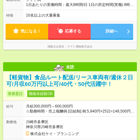
1日あたりの実働時間：最大8時間/日 1日の所定時間(実働) 8時
間 週所定40時間 月間所定時間 165時間（残業時間25時間程
度） 年間所定時間 1，976時間（残業時間300時間程度） 【シ
10名以上の大量募集
特徴
フト例】 8:00~19:00／8:00~21:00など 休憩60分 ※就業時間は
勤務交番表(シフト制／15日締め)により定める ※法定労働時間に
よる管理
気になる！
応募する
詳細へ
掲載元企業名
ヤマト運輸株式会社
未読
【軽貨物】食品ルート配送/リース車両有/週休２日
可/月収60万円以上可/40代・50代活躍中！
業務委託
職種未経験OK
月給300,000円～600,000円
給与
☆勤務時間・売上報酬例 [日給制] 例:5,940円×25日=148,500円※
税込（ショートコース 1日約3時間） 例:15,840円×25日
=396,000円※税込（ロングコース 1日約8時間）など ※上記は
川崎市多摩区
勤務地
売上報酬の例です。 ※複数のルートを組み合わせて売上報酬を
神奈川県川崎市多摩区
増やしていきます。 ※月間の売上報酬のご希望は面接時にお話
株式会社ケイ・プランニング
しください。 【試用期間】試用期間なし