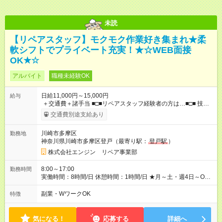
未読
【リペアスタッフ】モクモク作業好き集まれ★柔
軟シフトでプライベート充実！★☆WEB面接
OK★☆
アルバイト
職種未経験OK
日給11,000円～15,000円
給与
＋交通費＋諸手当 ■□■リペアスタッフ経験者の方は…■□■ 技術
チェック後に日給を決定します！ ・現場数に応じて『日給が1.2
交通費別途支給あり
倍』！ ・その他手当により『1.5倍』になることも…！ ・その他
1日ごとの評価ポイントもあり 頑張った分だけ評価されます！ ◆
川崎市多摩区
勤務地
交通費規定支給 ◆残業手当あり ◆子供手当あり ◆宿泊手当あり
神奈川県川崎市多摩区登戸（最寄り駅：
登戸駅
）
(2，000円/1日) ※宿泊を伴う現場の場合 ◆先輩スタッフの給与例
﹋﹋﹋﹋﹋﹋﹋﹋﹋﹋﹋ ・週5日勤務Aさん ＞＞日給11，000円
株式会社エンジン リペア事業部
×20勤務 ＞＞月収22万円＋諸手当 【試用期間】試用期間あり 試
用期間の長さ：6ヶ月 ※ 雇用形態と給与に、本採用時と異なる部
8:00～17:00
勤務時間
分があります。 雇用形態：本採用時と同じです。 給与：日
実働時間：8時間/日 休憩時間：1時間/日 ★月～土・週4日～OK
給 9,810円以上 ::::: ::::: ::::: ::::: ::::: :::::: 120勤務までは日給9，810
★週5日入れる方大歓迎！※日時相談OK ★時期により連休取得も
円 121勤務目から日給1万1，000円～ となります。
可能！ ＼毎月希望シフト提出で働きやすい！／ 毎月20日までに
副業・WワークOK
特徴
::::: ::::: ::::: ::::: ::::: ::::::
翌月の勤務希望シフトを提出◎ ※シフト変更は前週までに相談
OK
気になる！
応募する
詳細へ