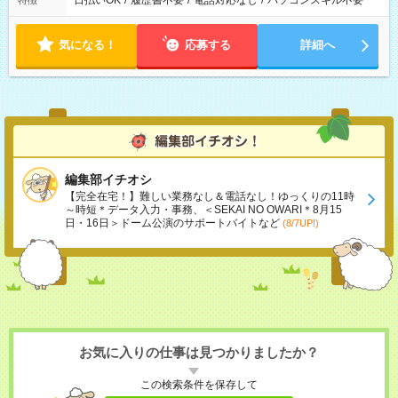
日払いOK
/
履歴書不要
/
電話対応なし
/
パソコンスキル不要
特徴
気になる！
応募する
詳細へ
編集部イチオシ
【完全在宅！】難しい業務なし＆電話なし！ゆっくりの11時
～時短＊データ入力・事務、＜SEKAI NO OWARI＊8月15
日・16日＞ドーム公演のサポートバイトなど
(8/7UP!)
お気に入りの仕事は見つかりましたか？
この検索条件を保存して