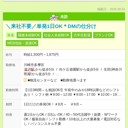
掲載日：2026.08.01
未読
＼来社不要／単発1日OK＊DMの仕分け
派遣
職種未経験OK
社会人未経験OK
大学生歓迎
ブランクOK
WEB登録・面接OK
時給1,500円～1,875円
給与
川崎市多摩区
勤務地
登戸駅
から徒歩5分
/
向ケ丘遊園駅から徒歩5分
/
生田(神奈川
県)駅から徒歩5分
/
…
■物流センターなど ■勤務地選べます
【1日3時間～も相談OK!】午前中のみや18時以降などのシフト
勤務時間
あり！ シフト例 ▼9:00～12:00 ▼9:00～17:00 ▼10:00～19:00
▼18:00～21:00
1日だけの単発OK！＃8月～ ＃9月～
期間
週1日からOK
/
日払いOK
/
40～50代活躍中
/
副業・Wワーク
特徴
OK
/
服装自由
/
シフト勤務
/
10名以上の大量募集
/
電話対応な
し
/
パソコンスキル不要