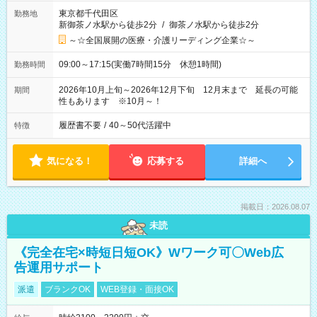
東京都千代田区
勤務地
新御茶ノ水駅から徒歩2分
/
御茶ノ水駅から徒歩2分
～☆全国展開の医療・介護リーディング企業☆～
09:00～17:15(実働7時間15分 休憩1時間)
勤務時間
2026年10月上旬～2026年12月下旬 12月末まで 延長の可能
期間
性もあります ※10月～！
履歴書不要
/
40～50代活躍中
特徴
気になる！
応募する
詳細へ
掲載日：2026.08.07
未読
《完全在宅×時短日短OK》Wワーク可〇Web広
告運用サポート
派遣
ブランクOK
WEB登録・面接OK