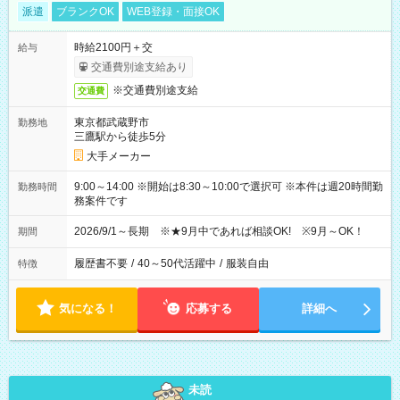
派遣
ブランクOK
WEB登録・面接OK
時給2100円＋交
給与
交通費別途支給あり
※交通費別途支給
交通費
東京都武蔵野市
勤務地
三鷹駅から徒歩5分
大手メーカー
9:00～14:00 ※開始は8:30～10:00で選択可 ※本件は週20時間勤
勤務時間
務案件です
2026/9/1～長期 ※★9月中であれば相談OK! ※9月～OK！
期間
履歴書不要
/
40～50代活躍中
/
服装自由
特徴
気になる！
応募する
詳細へ
未読