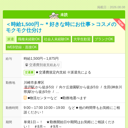
掲載日：2026.08.08
未読
NEW
＜時給1,500円～＊好きな時にお仕事＞コスメの
モクモク仕分け
派遣
職種未経験OK
社会人未経験OK
大学生歓迎
ブランクOK
WEB登録・面接OK
時給1,500円～1,875円
給与
交通費別途支給あり
■ 交通費規定内支給 ※派遣先による
交通費
川崎市多摩区
勤務地
登戸駅
から徒歩5分
/
向ケ丘遊園駅から徒歩5分
/
生田(神奈川
県)駅から徒歩5分
/
…
■物流センターなど ■勤務地選べます
9:00～17:00 10:00～19:00 など ■ 他の時間帯もお気軽にご相
勤務時間
談ください！
単発1日～！ ★勤務開始日や期間はお気軽にご相談くださ
期間
い！ ＃8月～ ＃9月～