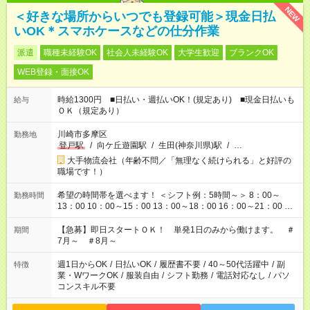
NEW
＜好きな場所からいつでも登録可能＞現金日払
いOK＊スマホケースなどの仕分作業
派遣
職種未経験OK
社会人未経験OK
大学生歓迎
ブランクOK
WEB登録・面接OK
時給1300円 ■日払い・週払いOK！(規定あり) ■現金日払いも
給与
ＯＫ（規定あり）
川崎市多摩区
勤務地
登戸駅
/
向ケ丘遊園駅
/
生田(神奈川県)駅
/
…
大手物流会社（年齢不問／「無理なく続けられる」と好評の
職場です！）
希望の時間帯を選べます！ ＜シフト例：5時間～＞ 8：00～
勤務時間
13：00 10：00～15：00 13：00～18：00 16：00～21：00 ＜
シフト例：8時間～＞ ・10：00～19：00 ・13：00～22：00 ・
22：00～翌6：00 など！是非ご希望をお聞かせください！
【急募】即日スタートＯＫ！ 単発1日のみから働けます。 ＃
期間
7月～ ＃8月～
週1日からOK
/
日払いOK
/
履歴書不要
/
40～50代活躍中
/
副
特徴
業・WワークOK
/
服装自由
/
シフト勤務
/
電話対応なし
/
パソ
コンスキル不要