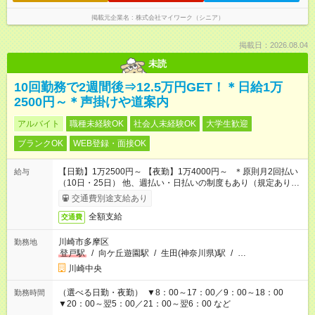
掲載元企業名
株式会社マイワーク（シニア）
掲載日：2026.08.04
未読
10回勤務で2週間後⇒12.5万円GET！＊日給1万
2500円～＊声掛けや道案内
アルバイト
職種未経験OK
社会人未経験OK
大学生歓迎
ブランクOK
WEB登録・面接OK
【日勤】1万2500円～ 【夜勤】1万4000円～ ＊原則月2回払い
給与
（10日・25日） 他、週払い・日払いの制度もあり（規定あり）
＃日収1万円以上
交通費別途支給あり
全額支給
交通費
川崎市多摩区
勤務地
登戸駅
/
向ケ丘遊園駅
/
生田(神奈川県)駅
/
…
川崎中央
（選べる日勤・夜勤） ▼8：00～17：00／9：00～18：00
勤務時間
▼20：00～翌5：00／21：00～翌6：00 など