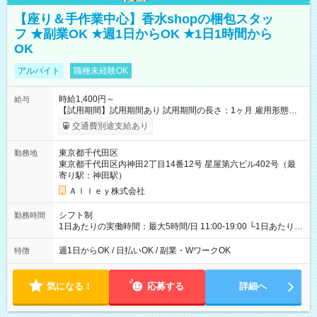
【座り＆手作業中心】香水shopの梱包スタッ
フ ★副業OK ★週1日からOK ★1日1時間から
OK
アルバイト
職種未経験OK
時給1,400円～
給与
【試用期間】試用期間あり 試用期間の長さ：1ヶ月 雇用形態、
給与は本採用時と同じです。
交通費別途支給あり
東京都千代田区
勤務地
東京都千代田区内神田2丁目14番12号 星屋第六ビル402号（最
寄り駅：神田駅）
Ａｌｌｅｙ株式会社
シフト制
勤務時間
1日あたりの実働時間：最大5時間/日 11:00-19:00 └1日あたりの
実働時間：1-5時間 └上記の時間帯内であれば、いつでも勤務可
能！ └平日・土曜日の中で、お好きな曜日でご勤務いただけま
週1日からOK / 日払いOK / 副業・WワークOK
特徴
す！ 【シフト例】 ・11:00～14:00 ・16:30～19:00 ・13:00～
18:00 などのように、自由な働き方が可能なお仕事です！
気になる！
応募する
詳細へ