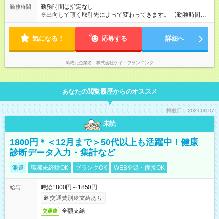
勤務時間は指定なし
勤務時間
※出向して頂く取引先によって変わってきます。 【勤務時間
例】 3:30～11:30/4:00～15:00/13:00～16:00など ※上記は勤務
時間の例となります。 ※早朝から始まり、お昼過ぎまでのお仕
気になる！
事が中心です。 ※勤務時間や休日のご希望が有りましたら面接
応募する
詳細へ
時にお話し下さい。
掲載元企業名
株式会社ケイ・プランニング
あなたの閲覧履歴からのオススメ
掲載日：2026.08.07
未読
1800円＊＜12月まで＞50代以上も活躍中！健康
診断データ入力・集計など
派遣
職種未経験OK
ブランクOK
WEB登録・面接OK
時給1800円～1850円
給与
交通費別途支給あり
全額支給
交通費