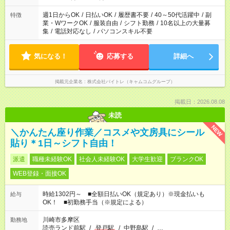
週1日からOK
/
日払いOK
/
履歴書不要
/
40～50代活躍中
/
副
特徴
業・WワークOK
/
服装自由
/
シフト勤務
/
10名以上の大量募
集
/
電話対応なし
/
パソコンスキル不要
気になる！
応募する
詳細へ
掲載元企業名
株式会社バイトレ（キャムコムグループ）
掲載日：2026.08.08
未読
NEW
＼かんたん座り作業／コスメや文房具にシール
貼り＊1日～シフト自由！
派遣
職種未経験OK
社会人未経験OK
大学生歓迎
ブランクOK
WEB登録・面接OK
時給1302円～ ■全額日払いOK（規定あり）※現金払いも
給与
OK！ ■初勤務手当（※規定による）
川崎市多摩区
勤務地
読売ランド前駅
/
登戸駅
/
中野島駅
/
…