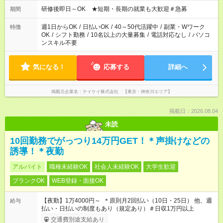
研修後即日～OK ★短期・長期の就業も大歓迎＃急募
期間
週1日からOK
/
日払いOK
/
40～50代活躍中
/
副業・Wワーク
特徴
OK
/
シフト勤務
/
10名以上の大量募集
/
電話対応なし
/
パソコ
ンスキル不要
気になる！
応募する
詳細へ
掲載元企業名
テイケイ株式会社 【東京・神奈川エリア】
掲載日：2026.08.04
未読
10回勤務でがっつり14万円GET！＊声掛けなどの
誘導！＊夜勤
アルバイト
職種未経験OK
社会人未経験OK
大学生歓迎
ブランクOK
WEB登録・面接OK
【夜勤】1万4000円～ ＊原則月2回払い（10日・25日） 他、週
給与
払い・日払いの制度もあり（規定あり）＃日収1万円以上
交通費別途支給あり