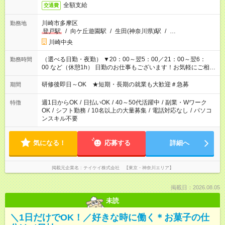
全額支給
交通費
川崎市多摩区
勤務地
登戸駅
/
向ケ丘遊園駅
/
生田(神奈川県)駅
/
…
川崎中央
（選べる日勤・夜勤） ▼20：00～翌5：00／21：00～翌6：
勤務時間
00 など（休憩1h） 日勤のお仕事もございます！お気軽にご相談
ください！
研修後即日～OK ★短期・長期の就業も大歓迎＃急募
期間
週1日からOK
/
日払いOK
/
40～50代活躍中
/
副業・Wワーク
特徴
OK
/
シフト勤務
/
10名以上の大量募集
/
電話対応なし
/
パソコ
ンスキル不要
気になる！
応募する
詳細へ
掲載元企業名
テイケイ株式会社 【東京・神奈川エリア】
掲載日：2026.08.05
未読
＼1日だけでOK！／好きな時に働く＊お菓子の仕