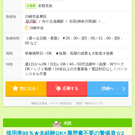
全額支給
交通費
川崎市多摩区
勤務地
登戸駅
/
向ケ丘遊園駅
/
生田(神奈川県)駅
/
…
川崎中央
（選べる日勤・夜勤） ▼20：00～翌5：00／21：00～翌6：
勤務時間
00 など
研修後即日～OK ★短期・長期の就業も大歓迎＃急募
期間
週1日からOK
/
日払いOK
/
40～50代活躍中
/
副業・Wワーク
特徴
OK
/
シフト勤務
/
10名以上の大量募集
/
電話対応なし
/
パソコ
ンスキル不要
気になる！
応募する
詳細へ
掲載元企業名
テイケイ株式会社 【東京・神奈川エリア】
未読
採用率99％★未経験OK×履歴書不要の警備員☆2