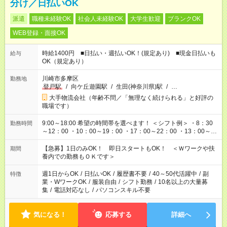
分け／日払いOK
派遣
職種未経験OK
社会人未経験OK
大学生歓迎
ブランクOK
WEB登録・面接OK
時給1400円 ■日払い・週払いOK！(規定あり) ■現金日払いも
給与
OK（規定あり）
川崎市多摩区
勤務地
登戸駅
/
向ケ丘遊園駅
/
生田(神奈川県)駅
/
…
大手物流会社（年齢不問／「無理なく続けられる」と好評の
職場です）
9:00～18:00 希望の時間帯を選べます！ ＜シフト例＞ ・8：30
勤務時間
～12：00 ・10：00～19：00 ・17：00～22：00 ・13：00～
22：00 ・22：00～翌6：00 など
【急募】1日のみOK！ 即日スタートもOK！ ＜Ｗワークや扶
期間
養内での勤務もＯＫです＞
週1日からOK
/
日払いOK
/
履歴書不要
/
40～50代活躍中
/
副
特徴
業・WワークOK
/
服装自由
/
シフト勤務
/
10名以上の大量募
集
/
電話対応なし
/
パソコンスキル不要
気になる！
応募する
詳細へ