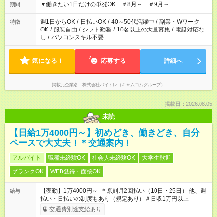
▼働きたい1日だけの単発OK ＃8月～ ＃9月～
期間
週1日からOK
/
日払いOK
/
40～50代活躍中
/
副業・Wワーク
特徴
OK
/
服装自由
/
シフト勤務
/
10名以上の大量募集
/
電話対応な
し
/
パソコンスキル不要
気になる！
応募する
詳細へ
掲載元企業名
株式会社バイトレ（キャムコムグループ）
掲載日：2026.08.05
未読
【日給1万4000円～】初めどき、働きどき、自分
ペースで大丈夫！＊交通案内！
アルバイト
職種未経験OK
社会人未経験OK
大学生歓迎
ブランクOK
WEB登録・面接OK
【夜勤】1万4000円～ ＊原則月2回払い（10日・25日） 他、週
給与
払い・日払いの制度もあり（規定あり）＃日収1万円以上
交通費別途支給あり