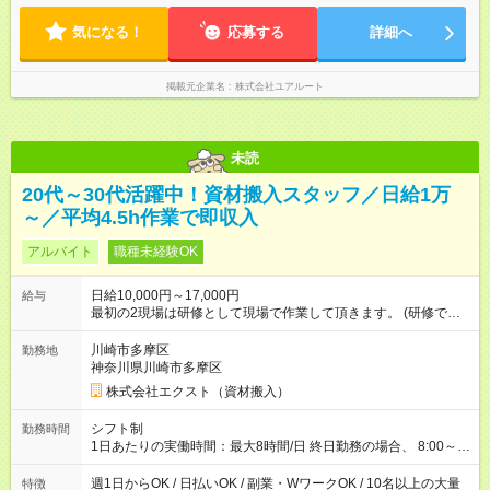
気になる！
応募する
詳細へ
掲載元企業名
株式会社ユアルート
未読
20代～30代活躍中！資材搬入スタッフ／日給1万
～／平均4.5h作業で即収入
アルバイト
職種未経験OK
日給10,000円～17,000円
給与
最初の2現場は研修として現場で作業して頂きます。 (研修でも
通常通り給与が出ます) 【試用期間】試用期間なし
川崎市多摩区
勤務地
神奈川県川崎市多摩区
株式会社エクスト（資材搬入）
シフト制
勤務時間
1日あたりの実働時間：最大8時間/日 終日勤務の場合、 8:00～
17:00（休憩2時間）ではありますが、 やり切りで作業終了のた
め、早く終わったらそのまま帰宅可能です。 早く終わっても1現
週1日からOK / 日払いOK / 副業・WワークOK / 10名以上の大量
特徴