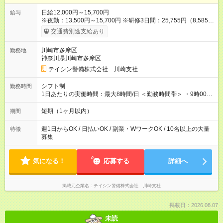
日給12,000円～15,700円
給与
※夜勤：13,500円～15,700円 ※研修3日間：25,755円（8,585円
×3日間／計21時間） ✅早上がりでも日給全額保証◎ ✅寮完備！
交通費別途支給あり
即入居OK！ ✅週1日～勤務OK ✅週5日勤務×フルタイムも可能 ✅
資格手当（最大2200円／日）や残業代は別途全額支給 ※資格取
川崎市多摩区
勤務地
得費用は会社が全額負担します。 ＜＜ ✨紹介報奨金キャンペー
神奈川県川崎市多摩区
ン✨ ＞＞ 紹介する側＆入社する側も嬉しい制度！ 条件に応じ
て、下記報奨金を支給♪ ■紹介者：最大10万円 ■入社者：最大5万
テイシン警備株式会社 川崎支社
円 ■入社者（即戦力）：最大7万円 【試用期間】試用期間あり 試
用期間の長さ：2ヶ月 雇用形態、給与は本採用時と同じです。
シフト制
勤務時間
1日あたりの実働時間：最大8時間/日 ＜勤務時間帯＞ ・9時00分
～18時00分 ・20時00分～05時00分 ◎週1日から勤務可能で、1
週間ごとの自己申告制シフトを採用。短期勤務や副業としての
短期（1ヶ月以内）
期間
働き方も可能です。 ◎「今週は週0日、来週は週4日」など、ラ
イフスタイルに合わせた働き方ができます。有給休暇も積極的
週1日からOK / 日払いOK / 副業・WワークOK / 10名以上の大量
特徴
に取得可能です！
募集
気になる！
応募する
詳細へ
掲載元企業名
テイシン警備株式会社 川崎支社
掲載日：2026.08.07
未読