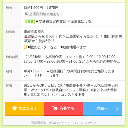
時給1,500円～1,875円
給与
交通費別途支給あり
■ 交通費規定内支給 ※派遣先による
交通費
川崎市多摩区
勤務地
登戸駅
から徒歩5分
/
向ケ丘遊園駅から徒歩5分
/
生田(神奈川
県)駅から徒歩5分
/
…
■物流センターなど ■勤務地選べます
【1日3時間～も相談OK!】 ＜シフト例＞ 9:00～12:00 12:00～
勤務時間
17:00 17:00～22:00 18:00～21:00 など こちら以外の時間帯も
お気軽にご相談ください！
単発1日～！ ★勤務開始日や期間はお気軽にご相談くださ
期間
い！ ＃8月～ ＃9月～
週1日からOK
/
日払いOK
/
履歴書不要
/
40～50代活躍中
/
副
特徴
業・WワークOK
/
服装自由
/
シフト勤務
/
10名以上の大量募
集
/
電話対応なし
/
パソコンスキル不要
気になる！
応募する
詳細へ
掲載元企業名
株式会社バイトレ（キャムコムグループ）