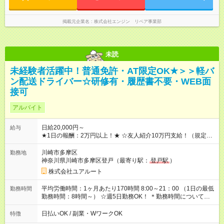
掲載元企業名
株式会社エンジン リペア事業部
未読
未経験者活躍中！普通免許・AT限定OK★＞＞軽バ
ン配送ドライバー☆研修有・履歴書不要・WEB面
接可
アルバイト
日給20,000円～
給与
★1日の報酬：2万円以上！★ ☆友人紹介10万円支給！（規定あ
り） ☆前払い・週払いOK！ 【月報酬（例）】 宅配便×125個を
配送した場合 日給2万2500円×月24日稼働 ⇒月収54万円 【年間
川崎市多摩区
勤務地
報酬（例）】 想定年収：648万円以上 【試用期間】試用期間な
神奈川県川崎市多摩区登戸（最寄り駅：
登戸駅
）
し
株式会社ユアルート
平均労働時間：1ヶ月あたり170時間 8:00～21：00 （1日の最低
勤務時間
勤務時間：8時間～） ☆週5日勤務OK！ ＊勤務時間については
お気軽にご相談ください！ 平均労働時間：1ヶ月あたり170時間
8:00～21：00 （1日の最低勤務時間：8時間～） ☆週5日勤務
日払いOK / 副業・WワークOK
特徴
OK！ ＊勤務時間についてはお気軽にご相談ください！