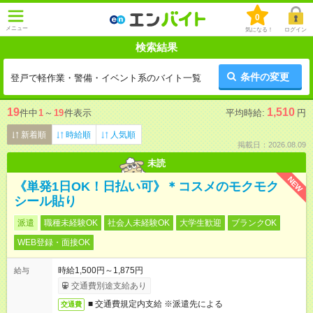
0
メニュー
気になる！
ログイン
検索結果
条件の変更
登戸で軽作業・警備・イベント系のバイト一覧
19
1,510
件中
1
～
19
件表示
平均時給:
円
新着順
時給順
人気順
掲載日：2026.08.09
未読
NEW
《単発1日OK！日払い可》＊コスメのモクモク
シール貼り
派遣
職種未経験OK
社会人未経験OK
大学生歓迎
ブランクOK
WEB登録・面接OK
時給1,500円～1,875円
給与
交通費別途支給あり
■ 交通費規定内支給 ※派遣先による
交通費