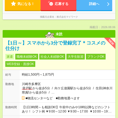
気になる！
応募する
詳細へ
掲載元企業名
株式会社マイワーク
掲載日：2026.08.06
未読
NEW
【1日～】スマホから3分で登録完了＊コスメの
仕分け
派遣
職種未経験OK
社会人未経験OK
大学生歓迎
ブランクOK
WEB登録・面接OK
時給1,500円～1,875円
給与
川崎市多摩区
勤務地
登戸駅
から徒歩5分
/
向ケ丘遊園駅から徒歩5分
/
生田(神奈川
県)駅から徒歩5分
/
…
■物流センターなど ■勤務地選べます
【1日3時間～も相談OK!】午前中のみや18時以降などのシフト
勤務時間
あり！ シフト例 ▼9:00～12:00 ▼9:00～17:00 ▼10:00～19:00
▼18:00～21:00