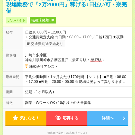
現場勤務で『2万2000円』稼げる♪日払い可・寮完
備
アルバイト
職種未経験OK
日給10,000円～12,000円
給与
＋交通費規定支給 ☆日勤：08:00～17:00／日給1万円 ★夜勤：
20:00～05:00／日給1万2000円 -:+:-:+:-:+:-:+:-:+:- 日勤＋夜勤で 1
交通費別途支給あり
日『2万2000円』も稼げる！ -:+:-:+:-:+:-:+:-:+:- ■選べる支払い方
法 ┗日払い・週払い・月払いOK！ さらに手渡し・振込まで選
川崎市多摩区
勤務地
べる！ 日払いは、当日に『現金全額』手渡しです♪ ■残業手当
神奈川県川崎市多摩区登戸（最寄り駅：
登戸駅
）
別途支給 ■日給全額保障あり ┗予定時間より早く終わっても日給
は満額支給！ ■資格手当あり ┗施設警備2級など 【試用期間】
株式会社アシスト
試用期間なし
平均労働時間：1ヶ月あたり170時間 【シフト】 ■日勤：08:00
勤務時間
～17:00 ■夜勤：20:00～05:00 ※現場状況よって異なります ※早
く終われば1現場4～8時間勤務もあり ☆週3～勤務OK！ ☆現場
が早く終わっても日給全額保証！ ☆ご希望の方は「日勤＋夜
短期（1ヶ月以内）
期間
勤」も可能！ 平均労働時間：1ヶ月あたり170時間 【シフト】 ■
日勤：08:00～17:00 ■夜勤：20:00～05:00 ※現場状況よって異
副業・WワークOK / 10名以上の大量募集
特徴
なります ※早く終われば1現場4～8時間勤務もあり ☆週3～勤務
OK！ ☆現場が早く終わっても日給全額保証！ ☆ご希望の方は
「日勤＋夜勤」も可能！
気になる！
応募する
詳細へ
掲載元企業名
株式会社アシスト