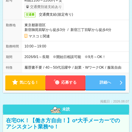
時給2100～2200円＋交
給与
交通費別途支給あり
交通費支給(規定有り)
交通費
東京都新宿区
勤務地
新宿御苑前駅から徒歩3分
/
新宿三丁目駅から徒歩4分
マスコミ関連
10:00～19:00
勤務時間
2026/9/1～長期 ※開始日相談可能 ※9月～OK！
期間
履歴書不要
/
40～50代活躍中
/
副業・WワークOK
/
服装自由
特徴
気になる！
応募する
詳細へ
掲載日：2026.08.07
未読
在宅OK！【働き方自由！】o*大手メーカーでの
アシスタント業務*o！