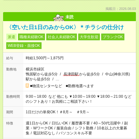
掲載日：2026.08.03
未読
〈空いた日1日のみからOK〉＊チラシの仕分け
派遣
職種未経験OK
社会人未経験OK
大学生歓迎
ブランクOK
WEB登録・面接OK
時給1,500円～1,875円
給与
横浜市緑区
勤務地
鴨居駅から徒歩5分
/
長津田駅
から徒歩5分
/
中山(神奈川県)
駅から徒歩5分
/
…
■物流センターなど ■勤務地選べます
9:00～18:00 など 他にも ▼10:00～19:00 ▼18:00～21:00 など
勤務時間
のシフトあり！お気軽にご相談下さい！
1日だけの単発OK！＃8月～ ＃9月～
期間
週1日からOK
/
日払いOK
/
履歴書不要
/
40～50代活躍中
/
副
特徴
業・WワークOK
/
服装自由
/
シフト勤務
/
10名以上の大量募
集
/
電話対応なし
/
パソコンスキル不要