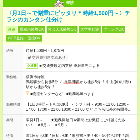
未読
〈月1日～で副業にピッタリ＊時給1,500円～〉チ
ラシのカンタン仕分け
派遣
職種未経験OK
社会人未経験OK
大学生歓迎
ブランクOK
WEB登録・面接OK
時給1,500円～1,875円
給与
交通費別途支給あり
■ 交通費規定内支給 ※派遣先による
交通費
横浜市緑区
勤務地
鴨居駅から徒歩5分
/
長津田駅
から徒歩5分
/
中山(神奈川県)
駅から徒歩5分
/
…
■物流センターなど ■勤務地選べます
【1日3時間～も相談OK!】 ＜シフト例＞ 9:00～12:00 12:00～
勤務時間
17:00 17:00～22:00 18:00～21:00 など こちら以外の時間帯も
お気軽にご相談ください！
単発1日～！ ★勤務開始日や期間はお気軽にご相談くださ
期間
い！ ＃8月～ ＃9月～
週1日からOK
/
日払いOK
/
履歴書不要
/
40～50代活躍中
/
副
特徴