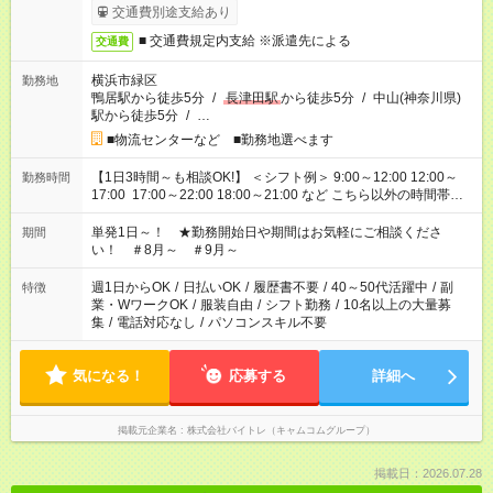
交通費別途支給あり
■ 交通費規定内支給 ※派遣先による
交通費
横浜市緑区
勤務地
鴨居駅から徒歩5分
/
長津田駅
から徒歩5分
/
中山(神奈川県)
駅から徒歩5分
/
…
■物流センターなど ■勤務地選べます
【1日3時間～も相談OK!】 ＜シフト例＞ 9:00～12:00 12:00～
勤務時間
17:00 17:00～22:00 18:00～21:00 など こちら以外の時間帯も
お気軽にご相談ください！
単発1日～！ ★勤務開始日や期間はお気軽にご相談くださ
期間
い！ ＃8月～ ＃9月～
週1日からOK
/
日払いOK
/
履歴書不要
/
40～50代活躍中
/
副
特徴
業・WワークOK
/
服装自由
/
シフト勤務
/
10名以上の大量募
集
/
電話対応なし
/
パソコンスキル不要
気になる！
応募する
詳細へ
掲載元企業名
株式会社バイトレ（キャムコムグループ）
掲載日：2026.07.28