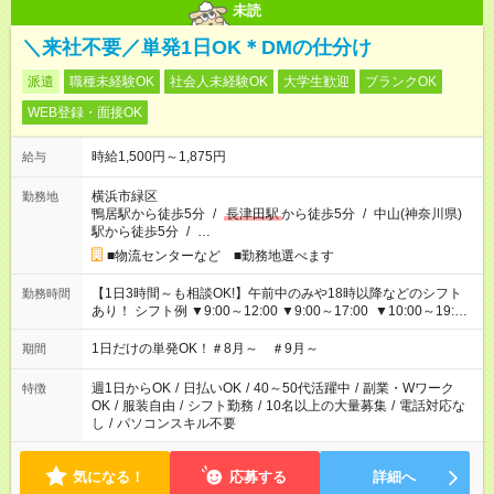
未読
＼来社不要／単発1日OK＊DMの仕分け
派遣
職種未経験OK
社会人未経験OK
大学生歓迎
ブランクOK
WEB登録・面接OK
時給1,500円～1,875円
給与
横浜市緑区
勤務地
鴨居駅から徒歩5分
/
長津田駅
から徒歩5分
/
中山(神奈川県)
駅から徒歩5分
/
…
■物流センターなど ■勤務地選べます
【1日3時間～も相談OK!】午前中のみや18時以降などのシフト
勤務時間
あり！ シフト例 ▼9:00～12:00 ▼9:00～17:00 ▼10:00～19:00
▼18:00～21:00
1日だけの単発OK！＃8月～ ＃9月～
期間
週1日からOK
/
日払いOK
/
40～50代活躍中
/
副業・Wワーク
特徴
OK
/
服装自由
/
シフト勤務
/
10名以上の大量募集
/
電話対応な
し
/
パソコンスキル不要
気になる！
応募する
詳細へ