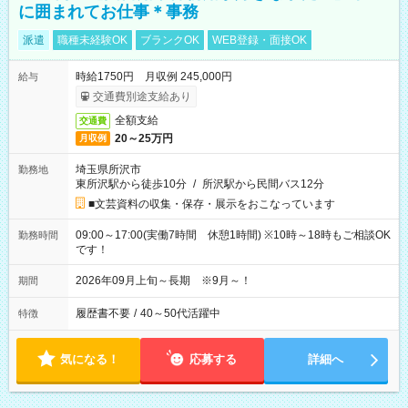
に囲まれてお仕事＊事務
派遣
職種未経験OK
ブランクOK
WEB登録・面接OK
時給1750円 月収例 245,000円
給与
交通費別途支給あり
全額支給
交通費
20～25万円
月収例
埼玉県所沢市
勤務地
東所沢駅から徒歩10分
/
所沢駅から民間バス12分
■文芸資料の収集・保存・展示をおこなっています
09:00～17:00(実働7時間 休憩1時間) ※10時～18時もご相談OK
勤務時間
です！
2026年09月上旬～長期 ※9月～！
期間
履歴書不要
/
40～50代活躍中
特徴
気になる！
応募する
詳細へ