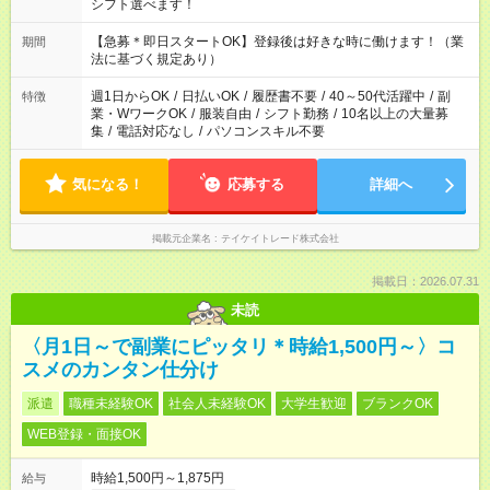
シフト選べます！
【急募＊即日スタートOK】登録後は好きな時に働けます！（業
期間
法に基づく規定あり）
週1日からOK
/
日払いOK
/
履歴書不要
/
40～50代活躍中
/
副
特徴
業・WワークOK
/
服装自由
/
シフト勤務
/
10名以上の大量募
集
/
電話対応なし
/
パソコンスキル不要
気になる！
応募する
詳細へ
掲載元企業名
テイケイトレード株式会社
掲載日：2026.07.31
未読
〈月1日～で副業にピッタリ＊時給1,500円～〉コ
スメのカンタン仕分け
派遣
職種未経験OK
社会人未経験OK
大学生歓迎
ブランクOK
WEB登録・面接OK
時給1,500円～1,875円
給与