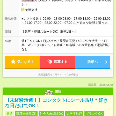
長津田駅
から徒歩
/
鴨居駅から徒歩
/
中山(神奈川県)駅から徒
歩
/
…
物流会社
■シフト多数！ 09:00～18:00 08:00～17:00 13:00～22:00 12:00
勤務時間
～21:00 17:00～22:00 22:00～07:00 など好きな時間を選べま
す！
【急募＊即日スタートOK】単発1日～！
期間
週1日からOK
/
日払いOK
/
履歴書不要
/
40～50代活躍中
/
副
特徴
業・WワークOK
/
シフト勤務
/
10名以上の大量募集
/
電話対応
なし
気になる！
応募する
詳細へ
掲載元企業名
日本トスコム株式会社
掲載日：2026.08.03
未読
【未経験活躍！】コンタクトにシール貼り＊好き
な日だけでOK！
派遣
職種未経験OK
社会人未経験OK
大学生歓迎
ブランクOK