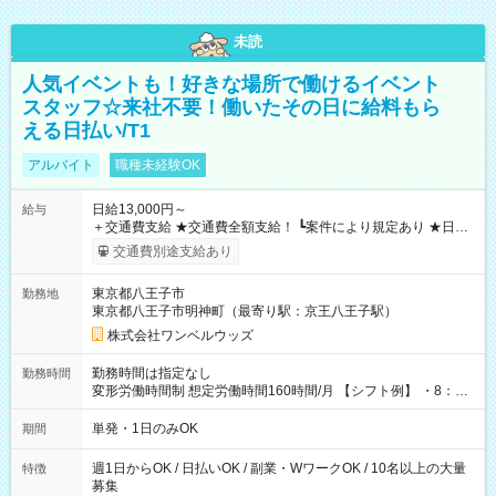
未読
人気イベントも！好きな場所で働けるイベント
スタッフ☆来社不要！働いたその日に給料もら
える日払い/T1
アルバイト
職種未経験OK
日給13,000円～
給与
＋交通費支給 ★交通費全額支給！ ┗案件により規定あり ★日払
いOK！（規定あり） ┗働いたその日に現金GET♪ お仕事後はコ
交通費別途支給あり
ンビニATMから 日払い分を引き落とせます！ 【試用期間】試
用期間なし
東京都八王子市
勤務地
東京都八王子市明神町（最寄り駅：京王八王子駅）
株式会社ワンベルウッズ
勤務時間は指定なし
勤務時間
変形労働時間制 想定労働時間160時間/月 【シフト例】 ・8：00
～21：00
単発・1日のみOK
期間
週1日からOK / 日払いOK / 副業・WワークOK / 10名以上の大量
特徴
募集