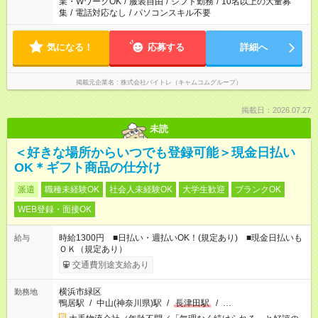
業・WワークOK
/
服装自由
/
シフト勤務
/
10名以上の大量募
集
/
電話対応なし
/
パソコンスキル不要
気になる！
応募する
詳細へ
掲載元企業名
株式会社バイトレ（キャムコムグループ）
掲載日：2026.07.27
未読
＜好きな場所からいつでも登録可能＞現金日払い
OK＊ギフト商品の仕分け
派遣
職種未経験OK
社会人未経験OK
大学生歓迎
ブランクOK
WEB登録・面接OK
時給1300円 ■日払い・週払いOK！(規定あり) ■現金日払いも
給与
ＯＫ（規定あり）
交通費別途支給あり
横浜市緑区
勤務地
鴨居駅
/
中山(神奈川県)駅
/
長津田駅
/
…