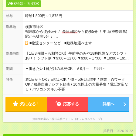
WEB登録・面接OK
時給1,500円～1,875円
給与
横浜市緑区
勤務地
鴨居駅から徒歩5分
/
長津田駅
から徒歩5分
/
中山(神奈川県)
駅から徒歩5分
/
…
■物流センターなど ■勤務地選べます
【1日3時間～も相談OK!】午前中のみや18時以降などのシフト
勤務時間
あり！ シフト例 ▼9:00～12:00 ▼9:00～17:00 ▼10:00～19:00
▼18:00～21:00
▼働きたい1日だけの単発OK ＃8月～ ＃9月～
期間
週1日からOK
/
日払いOK
/
40～50代活躍中
/
副業・Wワーク
特徴
OK
/
服装自由
/
シフト勤務
/
10名以上の大量募集
/
電話対応な
し
/
パソコンスキル不要
気になる！
応募する
詳細へ
掲載元企業名
株式会社バイトレ（キャムコムグループ）
掲載日：2026.07.22