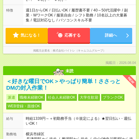
週1日からOK
/
日払いOK
/
履歴書不要
/
40～50代活躍中
/
副
特徴
業・WワークOK
/
服装自由
/
シフト勤務
/
10名以上の大量募
集
/
電話対応なし
/
パソコンスキル不要
気になる！
応募する
詳細へ
掲載元企業名
株式会社バイトレ（キャムコムグループ）
掲載日：2026.08.04
未読
NEW
＜好きな曜日でOK＞やっぱり簡単！ささっと
DMの封入作業！
派遣
職種未経験OK
社会人未経験OK
大学生歓迎
ブランクOK
WEB登録・面接OK
時給1339円～＋初勤務手当（※規定による）★翌日払い・週払
給与
いOK！
横浜市緑区
勤務地