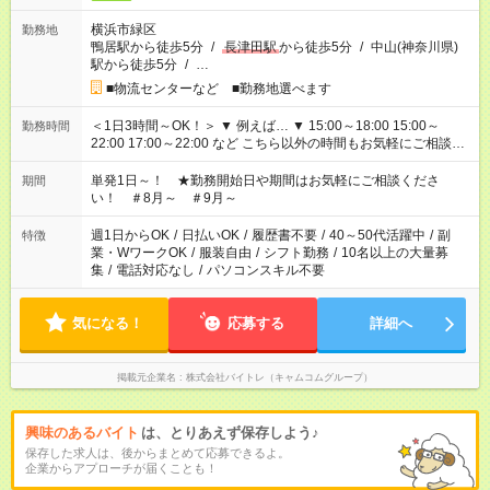
横浜市緑区
勤務地
鴨居駅から徒歩5分
/
長津田駅
から徒歩5分
/
中山(神奈川県)
駅から徒歩5分
/
…
■物流センターなど ■勤務地選べます
＜1日3時間～OK！＞ ▼ 例えば… ▼ 15:00～18:00 15:00～
勤務時間
22:00 17:00～22:00 など こちら以外の時間もお気軽にご相談く
ださい！
単発1日～！ ★勤務開始日や期間はお気軽にご相談くださ
期間
い！ ＃8月～ ＃9月～
週1日からOK
/
日払いOK
/
履歴書不要
/
40～50代活躍中
/
副
特徴
業・WワークOK
/
服装自由
/
シフト勤務
/
10名以上の大量募
集
/
電話対応なし
/
パソコンスキル不要
気になる！
応募する
詳細へ
掲載元企業名
株式会社バイトレ（キャムコムグループ）
興味のあるバイト
は、とりあえず保存しよう♪
保存した求人は、後からまとめて応募できるよ。
企業からアプローチが届くことも！