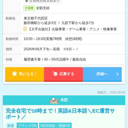
交通費別途支給あり
全額支給
交通費
東京都千代田区
勤務地
飯田橋駅から徒歩3分
/
九段下駅から徒歩7分
【大手出版社】出版事業・ゲーム事業・アニメ・映像事業
10:00～18:00(実働7時間 休憩1時間)
勤務時間
2026年08月下旬～長期 ※8月～！
期間
履歴書不要
/
40～50代活躍中
/
服装自由
特徴
気になる！
応募する
詳細へ
掲載日：2026.08.05
未読
完全在宅で16時まで！英語&日本語＼EC運営サ
ポート／
派遣
ブランクOK
WEB登録・面接OK