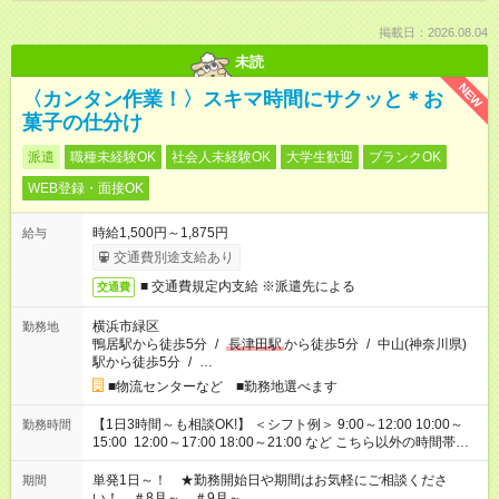
掲載日：2026.08.04
未読
NEW
〈カンタン作業！〉スキマ時間にサクッと＊お
菓子の仕分け
派遣
職種未経験OK
社会人未経験OK
大学生歓迎
ブランクOK
WEB登録・面接OK
時給1,500円～1,875円
給与
交通費別途支給あり
■ 交通費規定内支給 ※派遣先による
交通費
横浜市緑区
勤務地
鴨居駅から徒歩5分
/
長津田駅
から徒歩5分
/
中山(神奈川県)
駅から徒歩5分
/
…
■物流センターなど ■勤務地選べます
【1日3時間～も相談OK!】 ＜シフト例＞ 9:00～12:00 10:00～
勤務時間
15:00 12:00～17:00 18:00～21:00 など こちら以外の時間帯も
お気軽にご相談ください！
単発1日～！ ★勤務開始日や期間はお気軽にご相談くださ
期間
い！ ＃8月～ ＃9月～