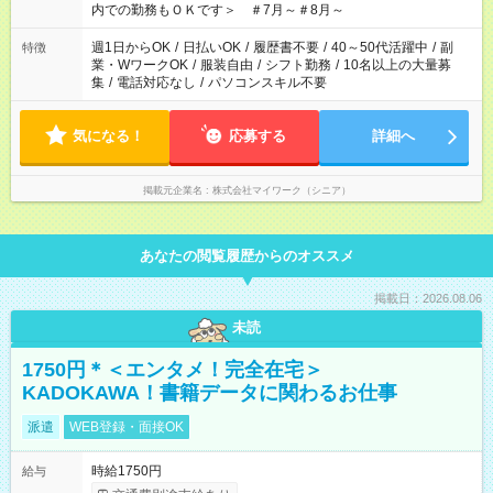
内での勤務もＯＫです＞ ＃7月～＃8月～
週1日からOK
/
日払いOK
/
履歴書不要
/
40～50代活躍中
/
副
特徴
業・WワークOK
/
服装自由
/
シフト勤務
/
10名以上の大量募
集
/
電話対応なし
/
パソコンスキル不要
気になる！
応募する
詳細へ
掲載元企業名
株式会社マイワーク（シニア）
あなたの閲覧履歴からのオススメ
掲載日：2026.08.06
未読
1750円＊＜エンタメ！完全在宅＞
KADOKAWA！書籍データに関わるお仕事
派遣
WEB登録・面接OK
時給1750円
給与