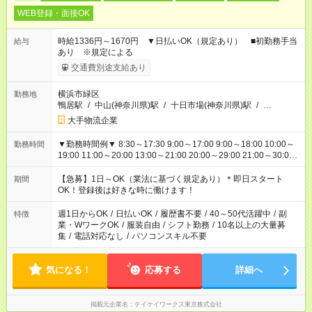
WEB登録・面接OK
時給1336円～1670円 ▼日払いOK（規定あり） ■初勤務手当
給与
あり ※規定による
交通費別途支給あり
横浜市緑区
勤務地
鴨居駅
/
中山(神奈川県)駅
/
十日市場(神奈川県)駅
/
…
大手物流企業
▼勤務時間例▼ 8:30～17:30 9:00～17:00 9:00～18:00 10:00～
勤務時間
19:00 11:00～20:00 13:00～21:00 20:00～29:00 21:00～30:00
22:00～31:00 上記以外にもシフトパターンあり！ 短時間の勤務
もご紹介できる場合があるのでご相談ください！ ご都合に合わ
【急募】1日～OK（業法に基づく規定あり）＊即日スタート
期間
せてお仕事をご案内します＾＾
OK！登録後は好きな時に働けます！
週1日からOK
/
日払いOK
/
履歴書不要
/
40～50代活躍中
/
副
特徴
業・WワークOK
/
服装自由
/
シフト勤務
/
10名以上の大量募
集
/
電話対応なし
/
パソコンスキル不要
気になる！
応募する
詳細へ
掲載元企業名
テイケイワークス東京株式会社