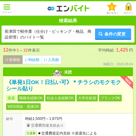
0
メニュー
気になる！
ログイン
検索結果
長津田で軽作業（仕分け・ピッキング・検品、商
条件の変更
品管理）のバイト一覧
12
1,425
件中
1
～
12
件表示
平均時給:
円
新着順
時給順
人気順
掲載日：2026.08.04
未読
NEW
《単発1日OK！日払い可》＊チラシのモクモク
シール貼り
派遣
職種未経験OK
社会人未経験OK
大学生歓迎
ブランクOK
WEB登録・面接OK
時給1,500円～1,875円
給与
交通費別途支給あり
■ 交通費規定内支給 ※派遣先による
交通費