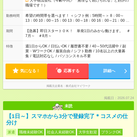
大手物流会社（年齢不問／「無理なく続けられる」と好評の
職場です！）
希望の時間帯を選べます！ ＜シフト例：5時間～＞ 8：00～
勤務時間
13：00 10：00～15：00 13：00～18：00 16：00～21：00 ＜
シフト例：8時間～＞ ・10：00～19：00 ・13：00～22：00 ・
22：00～翌6：00 など！是非ご希望をお聞かせください！
【急募】即日スタートＯＫ！ 単発1日のみから働けます。 ＃
期間
7月～ ＃8月～
週1日からOK
/
日払いOK
/
履歴書不要
/
40～50代活躍中
/
副
特徴
業・WワークOK
/
服装自由
/
シフト勤務
/
10名以上の大量募
集
/
電話対応なし
/
パソコンスキル不要
気になる！
応募する
詳細へ
掲載元企業名
株式会社マイワーク
掲載日：2026.07.24
未読
【1日～】スマホから3分で登録完了＊コスメの仕
分け
派遣
職種未経験OK
社会人未経験OK
大学生歓迎
ブランクOK