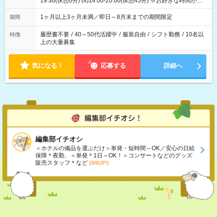
19:30(休憩0分) (4)14:00-20:00(休憩45分) ※お好きな時間が選べ
ます
1ヶ月以上3ヶ月未満／即日～8月末までの期間限定
期間
履歴書不要
/
40～50代活躍中
/
服装自由
/
シフト勤務
/
10名以
特徴
上の大量募集
気になる！
応募する
詳細へ
編集部イチオシ
＜ホテルの備品を運ぶだけ＞単発・短時間～OK／安心の日給
保障＊夜勤、＜単発＊1日～OK！＞コンサートなどのグッズ
販売スタッフ＊など
(8/6UP!)