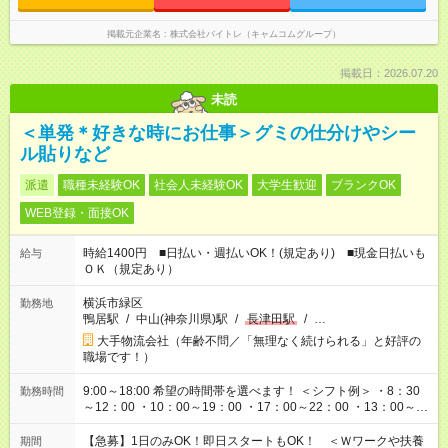
掲載元企業名
株式会社バイトレ（キャムコムグループ）
掲載日：2026.07.20
未読
＜単発＊好きな時にお仕事＞グミの仕分けやシー
ル貼りなど
派遣
職種未経験OK
社会人未経験OK
大学生歓迎
ブランクOK
WEB登録・面接OK
時給1400円 ■日払い・週払いOK！(規定あり) ■現金日払いも
給与
ＯＫ（規定あり）
横浜市緑区
勤務地
鴨居駅
/
中山(神奈川県)駅
/
長津田駅
/
…
大手物流会社（年齢不問／「無理なく続けられる」と好評の
職場です！）
9:00～18:00 希望の時間帯を選べます！ ＜シフト例＞ ・8：30
勤務時間
～12：00 ・10：00～19：00 ・17：00～22：00 ・13：00～
22：00 ・22：00～翌6：00 など
【急募】1日のみOK！即日スタートもOK！ ＜Ｗワークや扶養
期間