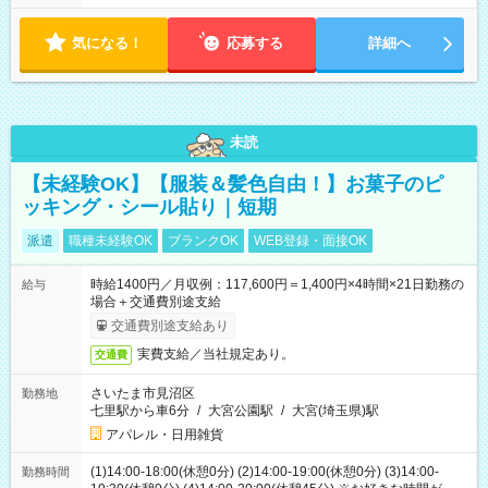
気になる！
応募する
詳細へ
未読
【未経験OK】【服装＆髪色自由！】お菓子のピ
ッキング・シール貼り｜短期
派遣
職種未経験OK
ブランクOK
WEB登録・面接OK
時給1400円／月収例：117,600円＝1,400円×4時間×21日勤務の
給与
場合＋交通費別途支給
交通費別途支給あり
実費支給／当社規定あり。
交通費
さいたま市見沼区
勤務地
七里駅から車6分
/
大宮公園駅
/
大宮(埼玉県)駅
アパレル・日用雑貨
(1)14:00-18:00(休憩0分) (2)14:00-19:00(休憩0分) (3)14:00-
勤務時間