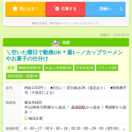
気になる！
応募する
詳細へ
掲載元企業名
株式会社バイトレ（キャムコムグループ）
掲載日：2026.08.03
未読
＼空いた曜日で勤務OK＊週1～／カップラーメン
やお菓子の仕分け
派遣
職種未経験OK
社会人未経験OK
大学生歓迎
ブランクOK
WEB登録・面接OK
時給1333円～ ■日払い・翌日振込OK（規定あり） ■初勤務手
給与
当（※規定による）
横浜市緑区
勤務地
中山(神奈川県)駅から徒歩
/
長津田駅
から徒歩
/
鴨居駅から徒
歩
/
…
物流企業
8：00～17：00 9：00～18：00 20：00～29：00（翌5:00） →
勤務時間