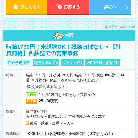
気になる！
応募する
詳細へ
掲載日：2026.07.28
未読
時給1750円！未経験OK！残業ほぼなし▼【社
員前提】西荻窪での営業事務
紹介予定派遣
職種未経験OK
ブランクOK
WEB登録・面接OK
時給1750円 月収例 28万円 時給1750円×実働8h×週5日×4
給与
週 ※月収例を保証するものではありません。
交通費別途支給あり
1ヶ月3万円を上限として実費支給
交通費
25～30万円
月収例
東京都杉並区
勤務地
西荻窪駅から徒歩15分
/
吉祥寺駅から徒歩20分
鉱業・鉄鋼・金属メ－カ－
08:30-17:30（休憩60分）実働8時間（残業少なめ！）
勤務時間