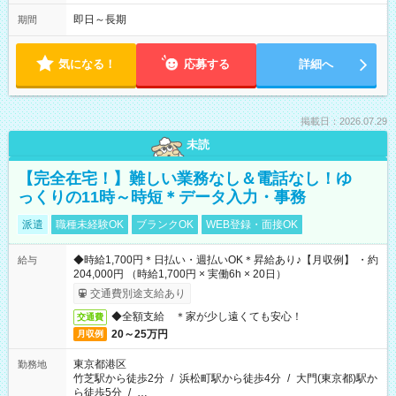
即日～長期
期間
気になる！
応募する
詳細へ
掲載日：2026.07.29
未読
【完全在宅！】難しい業務なし＆電話なし！ゆ
っくりの11時～時短＊データ入力・事務
派遣
職種未経験OK
ブランクOK
WEB登録・面接OK
◆時給1,700円＊日払い・週払いOK＊昇給あり♪【月収例】 ・約
給与
204,000円 （時給1,700円 × 実働6h × 20日）
交通費別途支給あり
◆全額支給 ＊家が少し遠くても安心！
交通費
20～25万円
月収例
東京都港区
勤務地
竹芝駅から徒歩2分
/
浜松町駅から徒歩4分
/
大門(東京都)駅か
ら徒歩5分
/
…