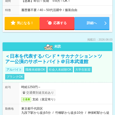
【急募】即日～長期 ※8月～OK！
期間
履歴書不要
/
40～50代活躍中
/
服装自由
特徴
気になる！
応募する
詳細へ
掲載日：2026.08.03
未読
＜日本を代表するバンド＊サカナクション＞ツ
アー公演のサポートバイト＠日本武道館
アルバイト
職種未経験OK
社会人未経験OK
大学生歓迎
ブランクOK
時給1250円～
給与
交通費別途支給あり
支給（規定有り）
交通費
東京都千代田区
勤務地
九段下駅から徒歩5分
/
竹橋駅から徒歩10分
/
神保町駅から徒