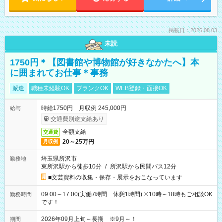
掲載日：2026.08.03
未読
1750円＊【図書館や博物館が好きなかたへ】本
に囲まれてお仕事＊事務
派遣
職種未経験OK
ブランクOK
WEB登録・面接OK
時給1750円 月収例 245,000円
給与
交通費別途支給あり
全額支給
交通費
20～25万円
月収例
埼玉県所沢市
勤務地
東所沢駅から徒歩10分
/
所沢駅から民間バス12分
■文芸資料の収集・保存・展示をおこなっています
09:00～17:00(実働7時間 休憩1時間) ※10時～18時もご相談OK
勤務時間
です！
2026年09月上旬～長期 ※9月～！
期間