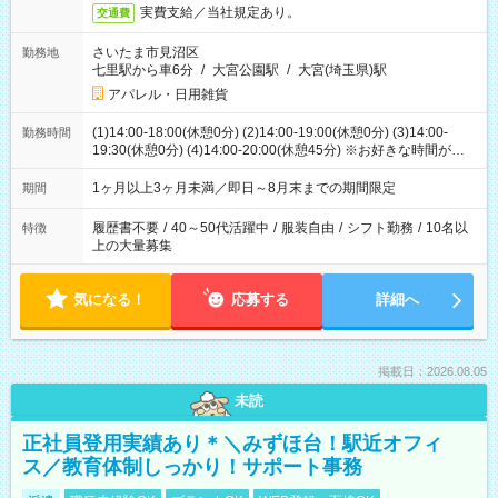
実費支給／当社規定あり。
交通費
さいたま市見沼区
勤務地
七里駅から車6分
/
大宮公園駅
/
大宮(埼玉県)駅
アパレル・日用雑貨
(1)14:00-18:00(休憩0分) (2)14:00-19:00(休憩0分) (3)14:00-
勤務時間
19:30(休憩0分) (4)14:00-20:00(休憩45分) ※お好きな時間が選べ
ます
1ヶ月以上3ヶ月未満／即日～8月末までの期間限定
期間
履歴書不要
/
40～50代活躍中
/
服装自由
/
シフト勤務
/
10名以
特徴
上の大量募集
気になる！
応募する
詳細へ
掲載日：2026.08.05
未読
正社員登用実績あり＊＼みずほ台！駅近オフィ
ス／教育体制しっかり！サポート事務