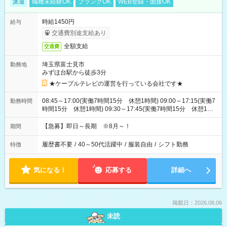
派遣
職種未経験OK
ブランクOK
WEB登録・面接OK
時給1450円
給与
交通費別途支給あり
全額支給
交通費
埼玉県富士見市
勤務地
みずほ台駅から徒歩3分
★ケーブルテレビの運営を行っている会社です★
08:45～17:00(実働7時間15分 休憩1時間) 09:00～17:15(実働7
勤務時間
時間15分 休憩1時間) 09:30～17:45(実働7時間15分 休憩1時
間) ※11:45～20:00：週1回程度遅番あります(在宅勤務OK) ※配
属チームにより
【急募】即日～長期 ※8月～！
期間
履歴書不要
/
40～50代活躍中
/
服装自由
/
シフト勤務
特徴
気になる！
応募する
詳細へ
掲載日：2026.08.06
未読