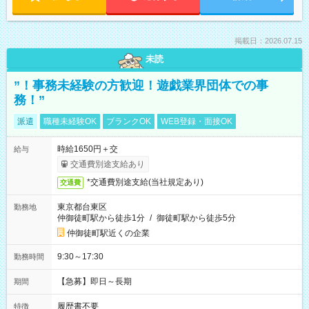
掲載日：2026.07.15
未読
”！事務未経験の方歓迎！遊戯業界団体での事
務！”
派遣
職種未経験OK
ブランクOK
WEB登録・面接OK
時給1650円＋交
給与
交通費別途支給あり
*交通費別途支給(当社規定あり)
交通費
東京都台東区
勤務地
仲御徒町駅から徒歩1分
/
御徒町駅から徒歩5分
仲御徒町駅近くの企業
9:30～17:30
勤務時間
【急募】即日～長期
期間
履歴書不要
特徴