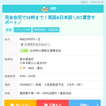
掲載日：2026.08.05
未読
完全在宅で16時まで！英語&日本語＼EC運営サ
ポート／
派遣
ブランクOK
WEB登録・面接OK
時給2450円＋交
給与
交通費別途支給あり
出社時の通勤交通費支給
交通費
東京都港区
勤務地
六本木駅から徒歩3分
IT・Web・通信
9:00～16:00
勤務時間
2026/8/17～長期 ※長期更新予定 ※8月～OK！
期間
履歴書不要
/
40～50代活躍中
/
服装自由
特徴
気になる！
応募する
詳細へ