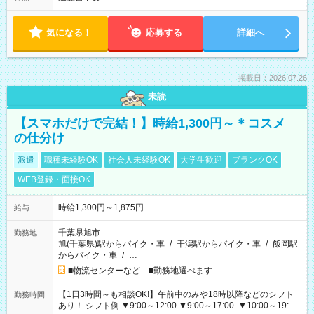
気になる！
応募する
詳細へ
掲載日：2026.07.26
未読
【スマホだけで完結！】時給1,300円～＊コスメ
の仕分け
派遣
職種未経験OK
社会人未経験OK
大学生歓迎
ブランクOK
WEB登録・面接OK
時給1,300円～1,875円
給与
千葉県旭市
勤務地
旭(千葉県)駅からバイク・車
/
干潟駅からバイク・車
/
飯岡駅
からバイク・車
/
…
■物流センターなど ■勤務地選べます
【1日3時間～も相談OK!】午前中のみや18時以降などのシフト
勤務時間
あり！ シフト例 ▼9:00～12:00 ▼9:00～17:00 ▼10:00～19:00