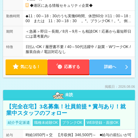
◆港区にある情報セキュリティ企業◆
◆11：00～18：30のうち実働6時間、休憩60分 ※11：00～18：
勤務時間
00 または 11：30～18：30 。*。ブランクOK！。*。 例え
ば前職が、 在宅/財団法人/事務/コールセンター/受付/販売/カフェ
スタッフ スイーツ販売/ホテルフロント/化粧品販売/など 様々な
＜急募＞即日～長期／8月～9月～も相談OK！応募から最短即日
期間
業界から入社して活躍されています♪
には選考案内♪
日払いOK
/
履歴書不要
/
40～50代活躍中
/
副業・WワークOK
/
特徴
服装自由
/
電話対応なし
気になる！
応募する
詳細へ
掲載日：2026.08.06
未読
【完全在宅】3名募集！社員前提＊賞与あり！就
業中スタッフのフォロー
紹介予定派遣
職種未経験OK
ブランクOK
WEB登録・面接OK
時給1650円＋交 【月収例】346,500円～ ■給与の前払いが可
給与