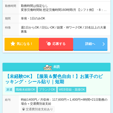
勤務時間は指定なし
勤務時間
変形労働時間制 想定労働時間160時間/月 【シフト例】 ・8：00
～21：00
単発・1日のみOK
期間
週1日からOK / 日払いOK / 副業・WワークOK / 10名以上の大量
特徴
募集
気になる！
応募する
詳細へ
未読
【未経験OK】【服装＆髪色自由！】お菓子のピ
ッキング・シール貼り｜短期
派遣
職種未経験OK
ブランクOK
WEB登録・面接OK
時給1400円／月収例：117,600円＝1,400円×4時間×21日勤務の
給与
場合＋交通費別途支給
交通費別途支給あり