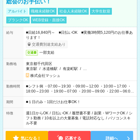
総会のお手伝い！
アルバイト
職種未経験OK
社会人未経験OK
大学生歓迎
ブランクOK
WEB登録・面接OK
■日給16,840円～ ■日払いOK ■実働3時間5,120円のお仕事あ
給与
ります！
交通費別途支給あり
一部支給
交通費
東京都千代田区
勤務地
東京駅
/
水道橋駅
/
有楽町駅
/
…
株式会社マッシュ
■シフト例 ・07:00～19:30 ・09:00～12:00 ・10:00～17:00 ・
勤務時間
18:00～23:00 ・19:00～07:00 ・20:00～09:00 ・22:00～06:00
etc ★最短で3時間で5,120円のお仕事から 15時間で2万円近く稼
げるお仕事も！ ご希望のお時間に合わせてご紹介！ ※シフトは
■１日のみ・1回だけお仕事OK！
期間
現場によって異なります。 ※勿論、休憩時間はあるのでご安心
ください！
週1日からOK
/
日払いOK
/
履歴書不要
/
副業・WワークOK
/
シ
特徴
フト勤務
/
10名以上の大量募集
/
電話対応なし
/
パソコンスキ
ル不要
気になる！
応募する
詳細へ