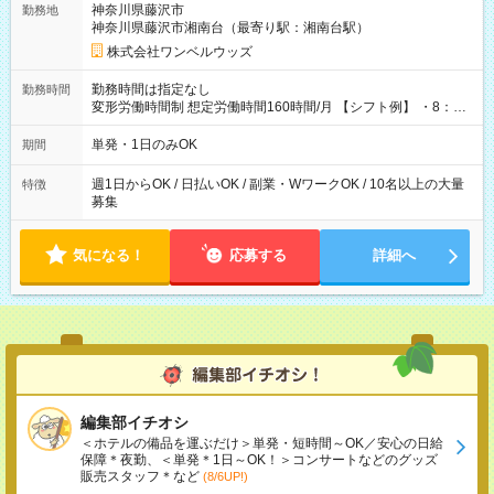
神奈川県藤沢市
勤務地
神奈川県藤沢市湘南台（最寄り駅：湘南台駅）
株式会社ワンベルウッズ
勤務時間は指定なし
勤務時間
変形労働時間制 想定労働時間160時間/月 【シフト例】 ・8：00
～21：00
単発・1日のみOK
期間
週1日からOK / 日払いOK / 副業・WワークOK / 10名以上の大量
特徴
募集
気になる！
応募する
詳細へ
編集部イチオシ
＜ホテルの備品を運ぶだけ＞単発・短時間～OK／安心の日給
保障＊夜勤、＜単発＊1日～OK！＞コンサートなどのグッズ
販売スタッフ＊など
(8/6UP!)