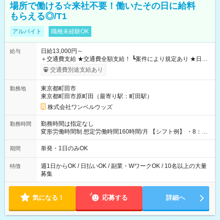
場所で働ける☆来社不要！働いたその日に給料
もらえる◎/T1
アルバイト
職種未経験OK
日給13,000円～
給与
＋交通費支給 ★交通費全額支給！ ┗案件により規定あり ★日払
いOK！（規定あり） ┗働いたその日に現金GET♪ お仕事後はコ
交通費別途支給あり
ンビニATMから 日払い分を引き落とせます！ 【試用期間】試
用期間なし
東京都町田市
勤務地
東京都町田市原町田（最寄り駅：町田駅）
株式会社ワンベルウッズ
勤務時間は指定なし
勤務時間
変形労働時間制 想定労働時間160時間/月 【シフト例】 ・8：00
～21：00
単発・1日のみOK
期間
週1日からOK / 日払いOK / 副業・WワークOK / 10名以上の大量
特徴
募集
気になる！
応募する
詳細へ