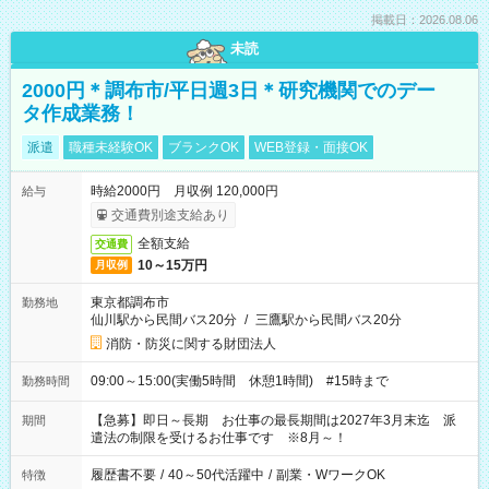
掲載日：2026.08.06
未読
2000円＊調布市/平日週3日＊研究機関でのデー
タ作成業務！
派遣
職種未経験OK
ブランクOK
WEB登録・面接OK
時給2000円 月収例 120,000円
給与
交通費別途支給あり
全額支給
交通費
10～15万円
月収例
東京都調布市
勤務地
仙川駅から民間バス20分
/
三鷹駅から民間バス20分
消防・防災に関する財団法人
09:00～15:00(実働5時間 休憩1時間) #15時まで
勤務時間
【急募】即日～長期 お仕事の最長期間は2027年3月末迄 派
期間
遣法の制限を受けるお仕事です ※8月～！
履歴書不要
/
40～50代活躍中
/
副業・WワークOK
特徴