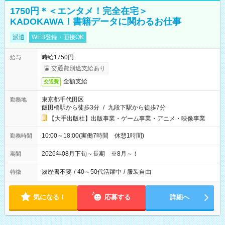
1750円＊＜エンタメ！完全在宅＞
KADOKAWA！書籍データに関わるお仕事
派遣
WEB登録・面接OK
時給1750円
給与
交通費別途支給あり
全額支給
交通費
東京都千代田区
勤務地
飯田橋駅から徒歩3分
/
九段下駅から徒歩7分
【大手出版社】出版事業・ゲーム事業・アニメ・映像事業
10:00～18:00(実働7時間 休憩1時間)
勤務時間
2026年08月下旬～長期 ※8月～！
期間
履歴書不要
/
40～50代活躍中
/
服装自由
特徴
気になる！
応募する
詳細へ