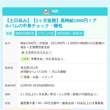
未読
【土日休み】【1ヶ月短期】高時給1500円！ア
ルバムの中身チェック・梱包
派遣
職種未経験OK
ブランクOK
WEB登録・面接OK
時給1500円／月収例：252,000円＝1,500円×8時間×21日勤務の
給与
場合＋交通費別途支給
交通費別途支給あり
実費支給／当社規定あり。
交通費
埼玉県川口市
勤務地
赤羽駅からバス10分
/
川口元郷駅
情報・出版・メディア
(1)09:00-18:00(休憩60分)
勤務時間
1ヶ月以上3ヶ月未満／即日～1ヵ月間（更新の可能性あり）
期間
履歴書不要
/
40～50代活躍中
/
服装自由
/
10名以上の大量募集
特徴