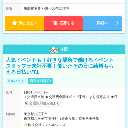
履歴書不要
/
40～50代活躍中
特徴
気になる！
応募する
詳細へ
未読
人気イベントも！好きな場所で働けるイベント
スタッフ☆来社不要！働いたその日に給料もら
える日払い/T1
アルバイト
職種未経験OK
日給13,000円～
給与
＋交通費支給 ★交通費全額支給！ ┗案件により規定あり ★日払
いOK！（規定あり） ┗働いたその日に現金GET♪ お仕事後はコ
交通費別途支給あり
ンビニATMから 日払い分を引き落とせます！ 【試用期間】試
用期間なし
東京都八王子市
勤務地
東京都八王子市明神町（最寄り駅：京王八王子駅）
株式会社ワンベルウッズ