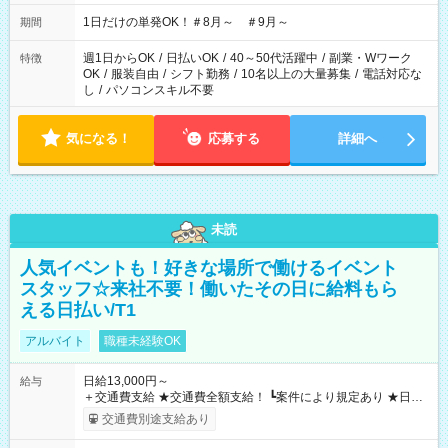
▼18:00～21:00
1日だけの単発OK！＃8月～ ＃9月～
期間
週1日からOK
/
日払いOK
/
40～50代活躍中
/
副業・Wワーク
特徴
OK
/
服装自由
/
シフト勤務
/
10名以上の大量募集
/
電話対応な
し
/
パソコンスキル不要
気になる！
応募する
詳細へ
未読
人気イベントも！好きな場所で働けるイベント
スタッフ☆来社不要！働いたその日に給料もら
える日払い/T1
アルバイト
職種未経験OK
日給13,000円～
給与
＋交通費支給 ★交通費全額支給！ ┗案件により規定あり ★日払
いOK！（規定あり） ┗働いたその日に現金GET♪ お仕事後はコ
交通費別途支給あり
ンビニATMから 日払い分を引き落とせます！ 【試用期間】試
用期間なし