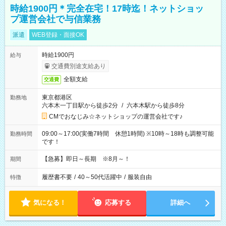
時給1900円＊完全在宅！17時迄！ネットショッ
プ運営会社で与信業務
派遣
WEB登録・面接OK
時給1900円
給与
交通費別途支給あり
全額支給
交通費
東京都港区
勤務地
六本木一丁目駅から徒歩2分
/
六本木駅から徒歩8分
CMでおなじみ☆ネットショップの運営会社です♪
09:00～17:00(実働7時間 休憩1時間) ※10時～18時も調整可能
勤務時間
です！
【急募】即日～長期 ※8月～！
期間
履歴書不要
/
40～50代活躍中
/
服装自由
特徴
気になる！
応募する
詳細へ