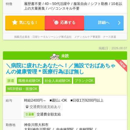
ません
履歴書不要
/
40～50代活躍中
/
服装自由
/
シフト勤務
/
10名以
特徴
上の大量募集
/
パソコンスキル不要
気になる！
応募する
詳細へ
掲載元企業名
日研トータルソーシング株式会社 メディカルケア事業部 ナース派遣
掲載日：2026.08.07
未読
NEW
＼病院に疲れたあなたへ！／施設でおばあちゃ
んの健康管理＊医療行為ほぼ無し
派遣
職種未経験OK
社会人未経験OK
ブランクOK
WEB登録・面接OK
時給2400円～ ■週払いOK ■日収1万9200円以上
給与
交通費別途支給あり
交通費全額支給
交通費
神奈川県大和市
勤務地
大和(神奈川県)駅
/
中央林間駅
/
南林間駅
/
…