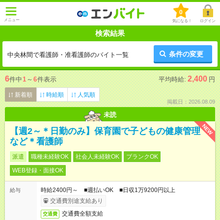
0
メニュー
気になる！
ログイン
検索結果
条件の変更
中央林間で看護師・准看護師のバイト一覧
6
2,400
件中
1
～
6
件表示
平均時給:
円
新着順
時給順
人気順
掲載日：2026.08.09
未読
NEW
【週2～＊日勤のみ】保育園で子どもの健康管理
など＊看護師
派遣
職種未経験OK
社会人未経験OK
ブランクOK
WEB登録・面接OK
時給2400円～ ■週払いOK ■日収1万9200円以上
給与
交通費別途支給あり
交通費全額支給
交通費