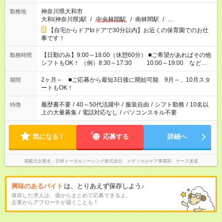
神奈川県大和市
勤務地
大和(神奈川県)駅
/
中央林間駅
/
南林間駅
/
…
【自宅からドアtoドアで30分以内】お近くの保育園でのお仕
事です！
【日勤のみ】9:00～18:00（休憩60分） ■ご希望があればその他
勤務時間
シフトもOK！ （例）8:30～17:30 10:00～19:00 など
「家族とお休みを合わせたい」 「余裕を持って夕飯の準備がし
たい」 「できれば残業はしたくない」 など、ご希望があれば教
2ヶ月～ ■ご応募から最短3日後に開始可能 9月～、10月スタ
期間
えてくださいね。 ※Wワーク希望の方へ 今ご覧のお仕事で希望
ートもOK！
する勤務時間と、もう1つのお仕事の勤務時間。 合計で週40時
間を超える場合は応募できません
履歴書不要
/
40～50代活躍中
/
服装自由
/
シフト勤務
/
10名以
特徴
上の大量募集
/
電話対応なし
/
パソコンスキル不要
気になる！
応募する
詳細へ
掲載元企業名
日研トータルソーシング株式会社 メディカルケア事業部 ナース派遣
興味のあるバイト
は、とりあえず保存しよう♪
保存した求人は、後からまとめて応募できるよ。
企業からアプローチが届くことも！