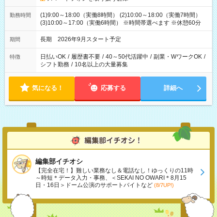
(1)9:00～18:00（実働8時間） (2)10:00～18:00（実働7時間）
勤務時間
(3)10:00～17:00（実働6時間） ※時間帯選べます ※休憩60分
長期 2026年9月スタート予定
期間
日払いOK
/
履歴書不要
/
40～50代活躍中
/
副業・WワークOK
/
特徴
シフト勤務
/
10名以上の大量募集
気になる！
応募する
詳細へ
編集部イチオシ
【完全在宅！】難しい業務なし＆電話なし！ゆっくりの11時
～時短＊データ入力・事務、＜SEKAI NO OWARI＊8月15
日・16日＞ドーム公演のサポートバイトなど
(8/7UP!)