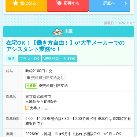
気になる！
応募する
詳細へ
掲載日：2026.08.07
未読
在宅OK！【働き方自由！】o*大手メーカーでの
アシスタント業務*o！
派遣
ブランクOK
WEB登録・面接OK
時給2100円＋交
給与
交通費別途支給あり
※交通費別途支給
交通費
東京都武蔵野市
勤務地
三鷹駅から徒歩5分
大手メーカー
9:00～14:00 ※開始は8:30～10:00で選択可 ※本件は週20時間勤
勤務時間
務案件です
2026/9/1～長期 ※★9月中であれば相談OK! ※9月～OK！
期間