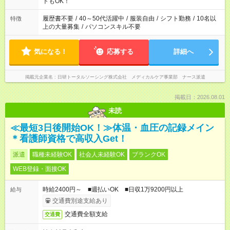
ーク希望の方へ 今ご覧のお仕事で希望する勤務時間と、もう1つ
トもOK！
のお仕事の勤務時間。 合計で週40時間を超える場合は応募でき
ません
履歴書不要
/
40～50代活躍中
/
服装自由
/
シフト勤務
/
10名以
特徴
上の大量募集
/
パソコンスキル不要
気になる！
応募する
詳細へ
掲載元企業名
日研トータルソーシング株式会社 メディカルケア事業部 ナース派遣
掲載日：2026.08.01
未読
≪最短3日後開始OK！≫体温・血圧の記録メイン
＊看護師資格で高収入Get！
派遣
職種未経験OK
社会人未経験OK
ブランクOK
WEB登録・面接OK
時給2400円～ ■週払いOK ■日収1万9200円以上
給与
交通費別途支給あり
交通費全額支給
交通費