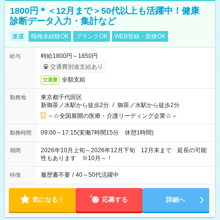
1800円＊＜12月まで＞50代以上も活躍中！健康
診断データ入力・集計など
派遣
職種未経験OK
ブランクOK
WEB登録・面接OK
時給1800円～1850円
給与
交通費別途支給あり
全額支給
交通費
東京都千代田区
勤務地
新御茶ノ水駅から徒歩2分
/
御茶ノ水駅から徒歩2分
～☆全国展開の医療・介護リーディング企業☆～
09:00～17:15(実働7時間15分 休憩1時間)
勤務時間
2026年10月上旬～2026年12月下旬 12月末まで 延長の可能
期間
性もあります ※10月～！
履歴書不要
/
40～50代活躍中
特徴
気になる！
応募する
詳細へ