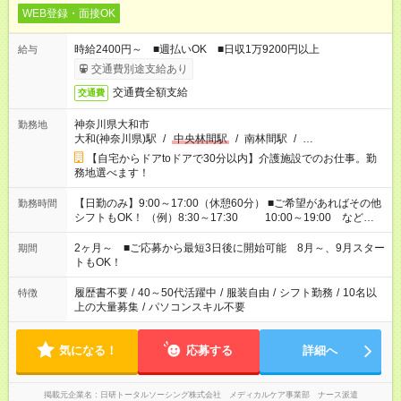
WEB登録・面接OK
時給2400円～ ■週払いOK ■日収1万9200円以上
給与
交通費別途支給あり
交通費全額支給
交通費
神奈川県大和市
勤務地
大和(神奈川県)駅
/
中央林間駅
/
南林間駅
/
…
【自宅からドアtoドアで30分以内】介護施設でのお仕事。勤
務地選べます！
【日勤のみ】9:00～17:00（休憩60分） ■ご希望があればその他
勤務時間
シフトもOK！ （例）8:30～17:30 10:00～19:00 など
「家族とお休みを合わせたい」 「できれば残業はしたくない」
など、あなたのご希望に沿ったお仕事をご紹介します！ ※Wワ
2ヶ月～ ■ご応募から最短3日後に開始可能 8月～、9月スター
期間
ーク希望の方へ 今ご覧のお仕事で希望する勤務時間と、もう1つ
トもOK！
のお仕事の勤務時間。 合計で週40時間を超える場合は応募でき
ません
履歴書不要
/
40～50代活躍中
/
服装自由
/
シフト勤務
/
10名以
特徴
上の大量募集
/
パソコンスキル不要
気になる！
応募する
詳細へ
掲載元企業名
日研トータルソーシング株式会社 メディカルケア事業部 ナース派遣