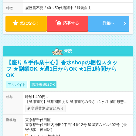
履歴書不要
/
40～50代活躍中
/
服装自由
特徴
気になる！
応募する
詳細へ
未読
【座り＆手作業中心】香水shopの梱包スタッ
フ ★副業OK ★週1日からOK ★1日1時間から
OK
アルバイト
職種未経験OK
時給1,400円～
給与
【試用期間】試用期間あり 試用期間の長さ：1ヶ月 雇用形態、
給与は本採用時と同じです。
交通費別途支給あり
東京都千代田区
勤務地
東京都千代田区内神田2丁目14番12号 星屋第六ビル402号（最
寄り駅：神田駅）