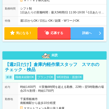
Ａｌｌｅｙ株式会社
シフト制
勤務時間
1日あたりの実働時間：最大5時間/日 11:00-19:00 └1日あたりの
実働時間：1-5時間 └上記の時間帯内であれば、いつでも勤務可
能！ └平日・土曜日の中で、お好きな曜日でご勤務いただけま
週1日からOK / 日払いOK / 副業・WワークOK
特徴
す！ 【シフト例】 ・11:00～14:00 ・16:30～19:00 ・13:00～
18:00 などのように、自由な働き方が可能なお仕事です！
気になる！
応募する
詳細へ
未読
【週2日だけ】倉庫内軽作業スタッフ スマホの
チェック・検品
派遣
職種未経験OK
ブランクOK
WEB登録・面接OK
時給1400円 ※実働8時間を超える勤務、22時～翌5時勤務の場
給与
合25％割増：時給1750円
千葉県船橋市
勤務地
南船橋駅から徒歩10分程度
スマートフォンを取り扱う倉庫