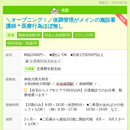
掲載日：2026.08.08
未読
NEW
＼オープニング！／体調管理がメインの施設看
護師＊医療行為ほぼ無し
派遣
職種未経験OK
社会人未経験OK
ブランクOK
WEB登録・面接OK
時給2400円～ ■週払いOK ■日収1万9200円以上
給与
交通費別途支給あり
交通費全額支給
交通費
神奈川県大和市
勤務地
大和(神奈川県)駅
/
中央林間駅
/
南林間駅
/
…
【自宅からドアtoドアで30分以内】介護施設でのお仕事。勤
務地選べます！
【日勤のみ】9:00～18:00（休憩60分） ■ご希望があればその他
勤務時間
シフトもOK！ （例）8:30～17:30 10:00～19:00 など
「家族とお休みを合わせたい」 「できれば残業はしたくない」
など、あなたのご希望に沿ったお仕事をご紹介します！ ※Wワ
2ヶ月～ ■ご応募から最短3日後に開始可能 8月～、9月スター
期間
ーク希望の方へ 今ご覧のお仕事で希望する勤務時間と、もう1つ
トもOK！
のお仕事の勤務時間。 合計で週40時間を超える場合は応募でき