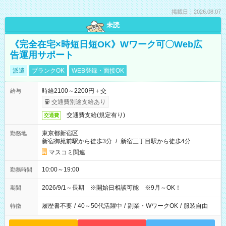
掲載日：2026.08.07
未読
《完全在宅×時短日短OK》Wワーク可〇Web広
告運用サポート
派遣
ブランクOK
WEB登録・面接OK
時給2100～2200円＋交
給与
交通費別途支給あり
交通費支給(規定有り)
交通費
東京都新宿区
勤務地
新宿御苑前駅から徒歩3分
/
新宿三丁目駅から徒歩4分
マスコミ関連
10:00～19:00
勤務時間
2026/9/1～長期 ※開始日相談可能 ※9月～OK！
期間
履歴書不要
/
40～50代活躍中
/
副業・WワークOK
/
服装自由
特徴