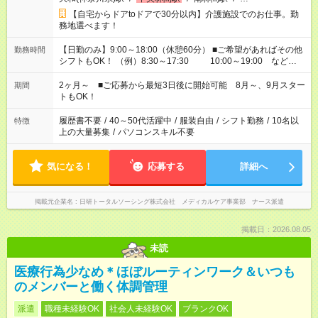
【自宅からドアtoドアで30分以内】介護施設でのお仕事。勤
務地選べます！
【日勤のみ】9:00～18:00（休憩60分） ■ご希望があればその他
勤務時間
シフトもOK！ （例）8:30～17:30 10:00～19:00 など
「家族とお休みを合わせたい」 「できれば残業はしたくない」
など、あなたのご希望に沿ったお仕事をご紹介します！ ※Wワ
2ヶ月～ ■ご応募から最短3日後に開始可能 8月～、9月スター
期間
ーク希望の方へ 今ご覧のお仕事で希望する勤務時間と、もう1つ
トもOK！
のお仕事の勤務時間。 合計で週40時間を超える場合は応募でき
ません
履歴書不要
/
40～50代活躍中
/
服装自由
/
シフト勤務
/
10名以
特徴
上の大量募集
/
パソコンスキル不要
気になる！
応募する
詳細へ
掲載元企業名
日研トータルソーシング株式会社 メディカルケア事業部 ナース派遣
掲載日：2026.08.05
未読
医療行為少なめ＊ほぼルーティンワーク＆いつも
のメンバーと働く体調管理
派遣
職種未経験OK
社会人未経験OK
ブランクOK