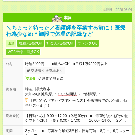
掲載日：2026.08.04
未読
＼ちょっと待った／看護師を卒業する前に！医療
行為少なめ＊施設で体温の記録など
派遣
職種未経験OK
社会人未経験OK
ブランクOK
WEB登録・面接OK
時給2400円～ ■週払いOK ■日収1万9200円以上
給与
交通費別途支給あり
交通費全額支給
交通費
神奈川県大和市
勤務地
大和(神奈川県)駅
/
中央林間駅
/
南林間駅
/
…
【自宅からドアtoドアで30分以内】介護施設でのお仕事。勤
務地選べます！
【日勤のみ】9:00～17:00（休憩60分） ■ご希望があればその他
勤務時間
シフトもOK！ （例）8:30～17:30 10:00～19:00 など
「家族とお休みを合わせたい」 「できれば残業はしたくない」
など、あなたのご希望に沿ったお仕事をご紹介します！ ※Wワ
2ヶ月～ ■ご応募から最短3日後に開始可能 8月～、9月スター
期間