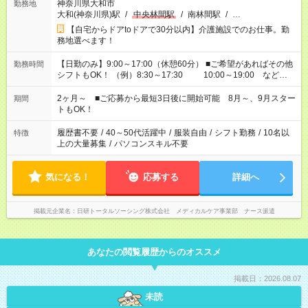
神奈川県大和市
勤務地
大和(神奈川県)駅
/
中央林間駅
/
南林間駅
/
…
【自宅からドアtoドアで30分以内】介護施設でのお仕事。勤
務地選べます！
【日勤のみ】9:00～17:00（休憩60分） ■ご希望があればその他
勤務時間
シフトもOK！ （例）8:30～17:30 10:00～19:00 など
「家族とお休みを合わせたい」 「できれば残業はしたくない」
など、あなたのご希望に沿ったお仕事をご紹介します！ ※Wワ
2ヶ月～ ■ご応募から最短3日後に開始可能 8月～、9月スター
期間
ーク希望の方へ 今ご覧のお仕事で希望する勤務時間と、もう1つ
トもOK！
のお仕事の勤務時間。 合計で週40時間を超える場合は応募でき
ません
履歴書不要
/
40～50代活躍中
/
服装自由
/
シフト勤務
/
10名以
特徴
上の大量募集
/
パソコンスキル不要
気になる！
応募する
詳細へ
掲載元企業名
日研トータルソーシング株式会社 メディカルケア事業部 ナース派遣
あなたの閲覧履歴からのオススメ
掲載日：2026.08.07
未読