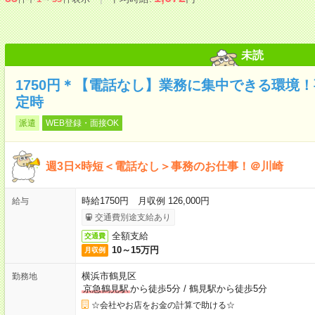
未読
1750円＊【電話なし】業務に集中できる環境！
定時
派遣
WEB登録・面接OK
週3日×時短＜電話なし＞事務のお仕事！＠川崎
時給1750円 月収例 126,000円
給与
交通費別途支給あり
全額支給
交通費
10～15万円
月収例
横浜市鶴見区
勤務地
京急鶴見駅
から徒歩5分
/
鶴見駅から徒歩5分
☆会社やお店をお金の計算で助ける☆