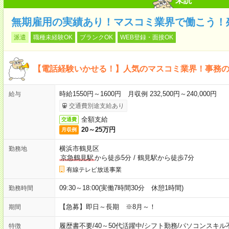
未読
無期雇用の実績あり！マスコミ業界で働こう！
派遣
職種未経験OK
ブランクOK
WEB登録・面接OK
【電話経験いかせる！】人気のマスコミ業界！事務
時給1550円～1600円 月収例 232,500円～240,000円
給与
交通費別途支給あり
全額支給
交通費
20～25万円
月収例
横浜市鶴見区
勤務地
京急鶴見駅
から徒歩5分
/
鶴見駅から徒歩7分
有線テレビ放送事業
09:30～18:00(実働7時間30分 休憩1時間)
勤務時間
【急募】即日～長期 ※8月～！
期間
履歴書不要
/
40～50代活躍中
/
シフト勤務
/
パソコンスキル
特徴