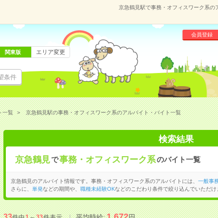
京急鶴見駅で事務・オフィスワーク系の
会員登録
エリア変更
関東版
望条件
ト一覧
京急鶴見駅の事務・オフィスワーク系のアルバイト・バイト一覧
検索結果
京急鶴見
事務・オフィスワーク系
で
のバイト一覧
京急鶴見のアルバイト情報です。事務・オフィスワーク系のアルバイトには、
一般事
さらに、
単発
などの期間や、
職種未経験OK
などのこだわり条件で絞り込んでいただけ
1,672
33
平均時給:
円
件中
1
～
33
件表示