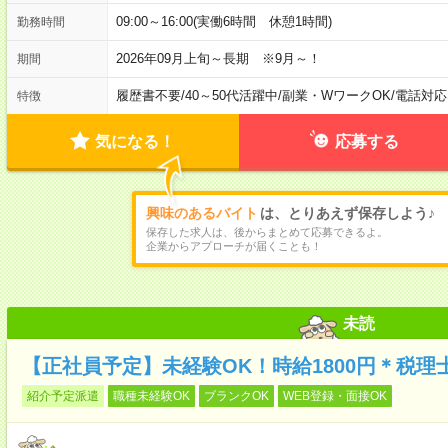
09:00～16:00(実働6時間 休憩1時間)
勤務時間
2026年09月上旬～長期 ※9月～！
期間
履歴書不要
/
40～50代活躍中
/
副業・WワークOK
/
電話対応
特徴
気になる！
応募する
興味のあるバイト
は、とりあえず保存しよう♪
保存した求人は、後からまとめて応募できるよ。
企業からアプローチが届くことも！
未読
【正社員予定】未経験OK！時給1800円＊税
紹介予定派遣
職種未経験OK
ブランクOK
WEB登録・面接OK