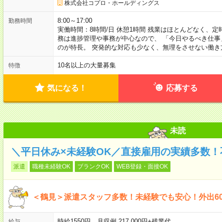
株式会社コプロ・ホールディングス
8:00～17:00
勤務時間
実働時間：8時間/日 休憩1時間 残業はほとんどなく、
務は進捗管理や事務が中心なので、 「今日やるべき仕
のが特長。 突発的な対応も少なく、無理をさせない働き
10名以上の大量募集
特徴
気になる！
応募する
未読
＼平日休み×未経験OK／直接雇用の実績多数
派遣
職種未経験OK
ブランクOK
WEB登録・面接OK
＜鶴見＞派遣スタッフ多数！未経験でも安心！外出60
時給1550円 月収例 217,000円+残業代
給与