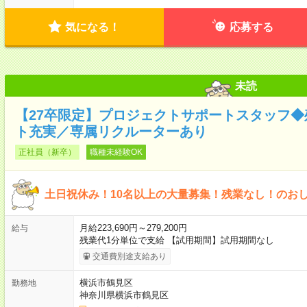
気になる！
応募する
未読
【27卒限定】プロジェクトサポートスタッフ
ト充実／専属リクルーターあり
正社員（新卒）
職種未経験OK
土日祝休み！10名以上の大量募集！残業なし！のお
月給223,690円～279,200円
給与
残業代1分単位で支給 【試用期間】試用期間なし
交通費別途支給あり
横浜市鶴見区
勤務地
神奈川県横浜市鶴見区