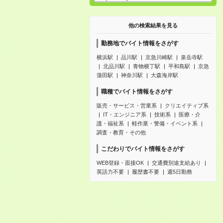
他の検索結果を見る
勤務地でバイト情報をさがす
横浜駅
品川駅
京急川崎駅
泉岳寺駅
北品川駅
青物横丁駅
平和島駅
京急
蒲田駅
神奈川駅
大森海岸駅
職種でバイト情報をさがす
販売・サービス・営業系
クリエイティブ系
IT・エンジニア系
技術系
医療・介
護・福祉系
軽作業・警備・イベント系
調査・教育・その他
こだわりでバイト情報をさがす
WEB登録・面接OK
交通費別途支給あり
英語力不要
履歴書不要
週5日勤務