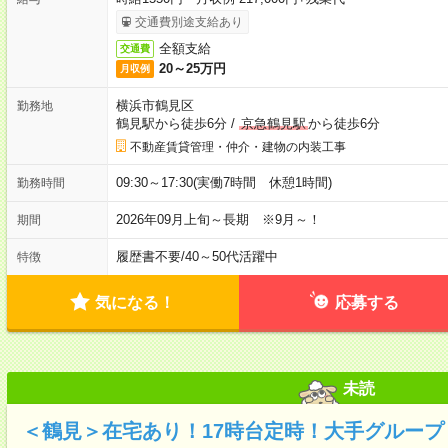
交通費別途支給あり
全額支給
交通費
20～25万円
月収例
横浜市鶴見区
勤務地
鶴見駅から徒歩6分
/
京急鶴見駅
から徒歩6分
不動産賃貸管理・仲介・建物の内装工事
09:30～17:30(実働7時間 休憩1時間)
勤務時間
2026年09月上旬～長期 ※9月～！
期間
履歴書不要
/
40～50代活躍中
特徴
気になる！
応募する
未読
＜鶴見＞在宅あり！17時台定時！大手グループ