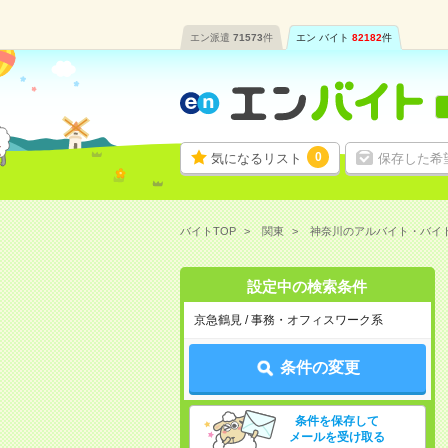
エン派遣
71573
件
エン バイト
82182
件
0
気になるリスト
保存した希
バイトTOP
関東
神奈川のアルバイト・バイ
設定中の検索条件
京急鶴見 / 事務・オフィスワーク系
条件の変更
条件を保存して
メールを受け取る