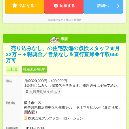
気になる！
応募する
詳細へ
掲載元企業名
株式会社宿研
未読
「売り込みなし」の住宅設備の点検スタッフ★月
32万～＋報奨金／営業なし＆直行直帰◆年収650
万可
正社員
職種未経験OK
月給320,000円～400,000円
給与
上記額にはみなし残業代を含みます。※超過分は全額支給いたし
ます。 みなし残業代 30,625円 ～ 65,000円／月 みなし残業時
交通費別途支給あり
間 20時間 ～ 40時間／月 経験・年齢・能力などを考慮いたしま
す。 【試用期間】試用期間あり 試用期間の長さ：3ヶ月 雇用形
横浜市中区
勤務地
態、給与は本採用時と同じです。
神奈川県横浜市中区相生町3-63 ヤオマサビル5F（最寄り駅：
関内駅
）
株式会社アルファコーポレーション
10:00～19:00
勤務時間