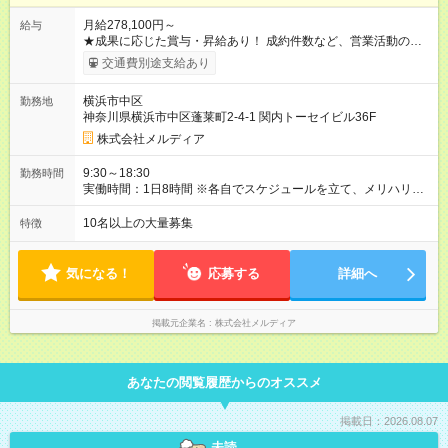
月給278,100円～
給与
★成果に応じた賞与・昇給あり！ 成約件数など、営業活動の中
での成果はきちんと賞与にて還元します。評価基準は「売上×販
交通費別途支給あり
売棟数」で、仕事に取り組むマインド面にも注目。社歴に関係
なく、評価が高い人が早く昇給・昇格します。 ※上記金額はあ
横浜市中区
勤務地
くまで最低保証額です。 ※経験・能力などを考慮して決定しま
神奈川県横浜市中区蓬莱町2-4-1 関内トーセイビル36F
す。 ※5ヶ月間の試用期間があります。期間中の給与・待遇に差
異はありません。 【年収例】 部長 年収1500万円/32歳/⽉給80
株式会社メルディア
万円+賞与2回 課長 年収1000万円/29歳/⽉給50万円+賞与2回
主任 年収600万円/25歳/⽉給35万円+賞与2回 社員 年収400万
9:30～18:30
勤務時間
円/22歳/⽉給27万円+賞与2回 【試用期間】試用期間なし
実働時間：1日8時間 ※各自でスケジュールを立て、メリハリを
つけて働いています。忙しい時期は19時～21時頃まで残業する
こともありますが、決して残業を強制することはありません。
10名以上の大量募集
特徴
今後も、全社的に生産性の向上に取り組んでいきます。
気になる！
応募する
詳細へ
掲載元企業名
株式会社メルディア
あなたの閲覧履歴からのオススメ
掲載日：2026.08.07
未読