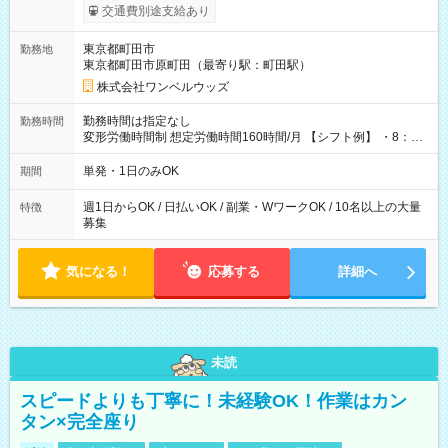
いOK！（規定あり） ┗働いたその日に現金GET♪ お仕事後はコ
交通費別途支給あり
ンビニATMから 日払い分を引き落とせます！ 【試用期間】試
用期間なし
東京都町田市
勤務地
東京都町田市原町田（最寄り駅：町田駅）
株式会社ワンベルウッズ
勤務時間は指定なし
勤務時間
変形労働時間制 想定労働時間160時間/月 【シフト例】 ・8：00
～21：00
単発・1日のみOK
期間
週1日からOK / 日払いOK / 副業・WワークOK / 10名以上の大量
特徴
募集
気になる！
応募する
詳細へ
未読
スピードよりも丁寧に！未経験OK！作業はカン
タン×完全座り