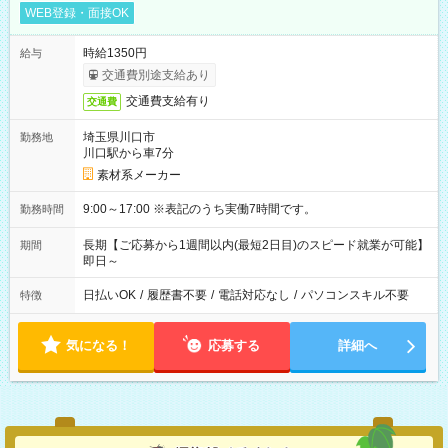
WEB登録・面接OK
時給1350円
給与
交通費別途支給あり
交通費支給有り
交通費
埼玉県川口市
勤務地
川口駅から車7分
素材系メーカー
9:00～17:00 ※表記のうち実働7時間です。
勤務時間
長期【ご応募から1週間以内(最短2日目)のスピード就業が可能】
期間
即日～
日払いOK
/
履歴書不要
/
電話対応なし
/
パソコンスキル不要
特徴
気になる！
応募する
詳細へ