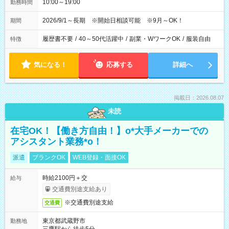
10:00～19:00
勤務時間
2026/9/1～長期 ※開始日相談可能 ※9月～OK！
期間
履歴書不要
/
40～50代活躍中
/
副業・WワークOK
/
服装自由
特徴
気になる！
応募する
詳細へ
掲載日：2026.08.07
未読
在宅OK！【働き方自由！】o*大手メーカーでの
アシスタント業務*o！
派遣
ブランクOK
WEB登録・面接OK
時給2100円＋交
給与
交通費別途支給あり
※交通費別途支給
交通費
東京都武蔵野市
勤務地