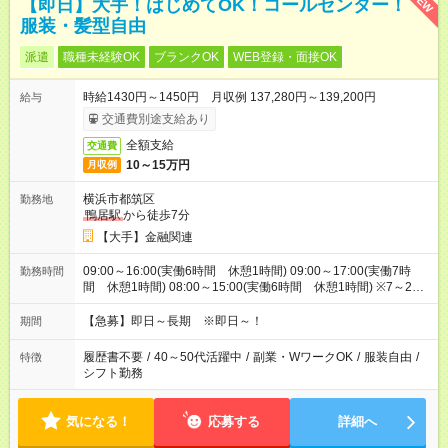
NEW
【即日】大手！はじめてOK！コールセンター！
服装・髪型自由
派遣
職種未経験OK
ブランクOK
WEB登録・面接OK
時給1430円～1450円 月収例 137,280円～139,200円
給与
交通費別途支給あり
全額支給
交通費
10～15万円
月収例
横浜市都筑区
勤務地
鴨居駅
から徒歩7分
【大手】金融関連
09:00～16:00(実働6時間 休憩1時間) 09:00～17:00(実働7時
勤務時間
間 休憩1時間) 08:00～15:00(実働6時間 休憩1時間) ※7～23
時の中で調整可♪9～17時・8～15時など時間固定も相談OK！
【急募】即日～長期 ※即日～！
期間
履歴書不要
/
40～50代活躍中
/
副業・WワークOK
/
服装自由
/
特徴
シフト勤務
気になる！
応募する
詳細へ