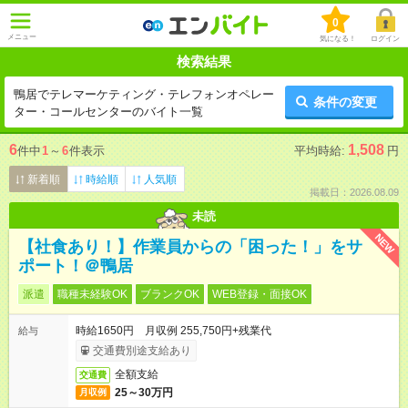
0
メニュー
気になる！
ログイン
検索結果
鴨居でテレマーケティング・テレフォンオペレー
条件の変更
ター・コールセンターのバイト一覧
6
1,508
件中
1
～
6
件表示
平均時給:
円
新着順
時給順
人気順
掲載日：2026.08.09
未読
NEW
【社食あり！】作業員からの「困った！」をサ
ポート！＠鴨居
派遣
職種未経験OK
ブランクOK
WEB登録・面接OK
時給1650円 月収例 255,750円+残業代
給与
交通費別途支給あり
全額支給
交通費
25～30万円
月収例