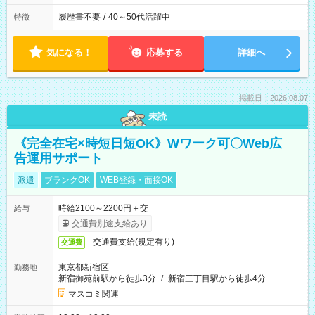
履歴書不要
/
40～50代活躍中
特徴
気になる！
応募する
詳細へ
掲載日：2026.08.07
未読
《完全在宅×時短日短OK》Wワーク可〇Web広
告運用サポート
派遣
ブランクOK
WEB登録・面接OK
時給2100～2200円＋交
給与
交通費別途支給あり
交通費支給(規定有り)
交通費
東京都新宿区
勤務地
新宿御苑前駅から徒歩3分
/
新宿三丁目駅から徒歩4分
マスコミ関連