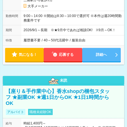
三鷹駅から徒歩5分
大手メーカー
9:00～14:00 ※開始は8:30～10:00で選択可 ※本件は週20時間勤
勤務時間
務案件です
2026/9/1～長期 ※★9月中であれば相談OK! ※9月～OK！
期間
履歴書不要
/
40～50代活躍中
/
服装自由
特徴
気になる！
応募する
詳細へ
未読
【座り＆手作業中心】香水shopの梱包スタッ
フ ★副業OK ★週1日からOK ★1日1時間から
OK
アルバイト
職種未経験OK
時給1,400円～
給与