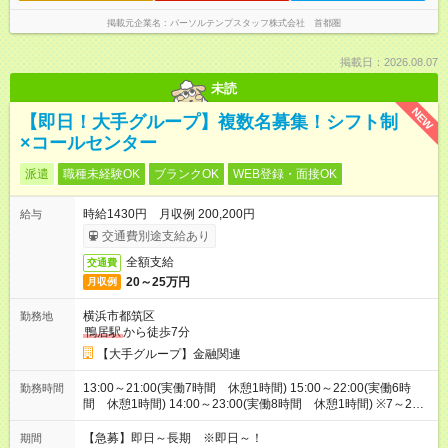
掲載元企業名
パーソルテンプスタッフ株式会社 首都圏
掲載日：2026.08.07
未読
NEW
【即日！大手グループ】複数名募集！シフト制
×コールセンター
派遣
職種未経験OK
ブランクOK
WEB登録・面接OK
時給1430円 月収例 200,200円
給与
交通費別途支給あり
全額支給
交通費
20～25万円
月収例
横浜市都筑区
勤務地
鴨居駅
から徒歩7分
【大手グループ】金融関連
13:00～21:00(実働7時間 休憩1時間) 15:00～22:00(実働6時
勤務時間
間 休憩1時間) 14:00～23:00(実働8時間 休憩1時間) ※7～23
時の中で調整OK♪21時までの夜間シフト対応が必須です。実働
5h～ ※研修時間の相談OKです。
【急募】即日～長期 ※即日～！
期間