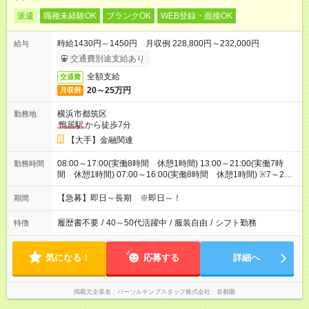
派遣
職種未経験OK
ブランクOK
WEB登録・面接OK
時給1430円～1450円 月収例 228,800円～232,000円
給与
交通費別途支給あり
全額支給
交通費
20～25万円
月収例
横浜市都筑区
勤務地
鴨居駅
から徒歩7分
【大手】金融関連
08:00～17:00(実働8時間 休憩1時間) 13:00～21:00(実働7時
勤務時間
間 休憩1時間) 07:00～16:00(実働8時間 休憩1時間) ※7～23
時の中で調整可♪時間固定も相談OK♪早朝・夜シフト可能な方歓
迎
【急募】即日～長期 ※即日～！
期間
履歴書不要
/
40～50代活躍中
/
服装自由
/
シフト勤務
特徴
気になる！
応募する
詳細へ
掲載元企業名
パーソルテンプスタッフ株式会社 首都圏