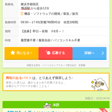
横浜市都筑区
勤務地
鴨居駅
から徒歩12分
機器・ソフトウェアの開発／製造／販売
09:00～17:45(実働7時間45分 休憩1時間)
勤務時間
【急募】即日～長期 ※8月～！
期間
履歴書不要
/
服装自由
/
パソコンスキル不要
特徴
気になる！
応募する
詳細へ
掲載元企業名
パーソルテンプスタッフ株式会社 首都圏
興味のあるバイト
は、とりあえず保存しよう♪
保存した求人は、後からまとめて応募できるよ。
企業からアプローチが届くことも！
掲載日：2026.08.09
未読