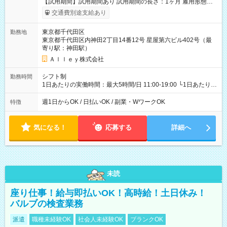
【試用期間】試用期間あり 試用期間の長さ：1ヶ月 雇用形態、
給与は本採用時と同じです。
交通費別途支給あり
東京都千代田区
勤務地
東京都千代田区内神田2丁目14番12号 星屋第六ビル402号（最
寄り駅：神田駅）
Ａｌｌｅｙ株式会社
シフト制
勤務時間
1日あたりの実働時間：最大5時間/日 11:00-19:00 └1日あたりの
実働時間：1-5時間 └上記の時間帯内であれば、いつでも勤務可
能！ └平日・土曜日の中で、お好きな曜日でご勤務いただけま
週1日からOK / 日払いOK / 副業・WワークOK
特徴
す！ 【シフト例】 ・11:00～14:00 ・16:30～19:00 ・13:00～
18:00 などのように、自由な働き方が可能なお仕事です！
気になる！
応募する
詳細へ
未読
座り仕事！給与即払いOK！高時給！土日休み！
バルブの検査業務
派遣
職種未経験OK
社会人未経験OK
ブランクOK