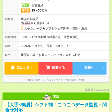
全額支給
交通費
25～30万円
月収例
横浜市都筑区
勤務地
鴨居駅
から徒歩12分
大手グループ★ソフトウェア開発・管理・運用
09:00～17:45(実働7時間45分 休憩1時間)
勤務時間
2026年09月上旬～長期 ※9月～！
期間
履歴書不要
/
服装自由
/
パソコンスキル不要
特徴
気になる！
応募する
詳細へ
掲載元企業名
パーソルテンプスタッフ株式会社 首都圏
掲載日：2026.08.05
未読
【大手×鴨居】シフト制！こつこつデータ監視＋問
合せ対応