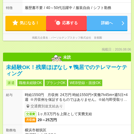
履歴書不要
/
40～50代活躍中
/
服装自由
/
シフト勤務
特徴
気になる！
応募する
詳細へ
掲載元企業名
パーソルテンプスタッフ株式会社 首都圏
掲載日：2026.08.06
未読
未経験OK！残業ほぼなし▼鴨居でのテレマーケテ
ィング
派遣
職種未経験OK
ブランクOK
WEB登録・面接OK
時給1550円 月収例 24万円 時給1550円×実働7h45m×週5日×4
給与
週 ※月収例を保証するものではありません。※給与即受取りサ
ービス利用可（利用条件有）
交通費別途支給あり
1ヶ月3万円を上限として実費支給
交通費
20～25万円
月収例
横浜市都筑区
勤務地