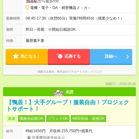
鴨居駅
から徒歩5分
電機・電子・OA・精密機器メ－カ－
08:45-17:30（休憩60分）実働7時間45分（残業少なめ！）
勤務時間
即日～長期 ※開始日相談OK
期間
履歴書不要
特徴
気になる！
応募する
詳細へ
掲載元企業名
株式会社リクルートスタッフィング
掲載日：2026.08.06
未読
【鴨居！】大手グループ！服装自由！プロジェク
トサポート！
派遣
職種未経験OK
ブランクOK
WEB登録・面接OK
時給1650円 月収例 255,750円+残業代
給与
交通費別途支給あり