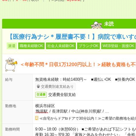
未読
【医療行為ナシ＊履歴書不要！】病院で車いす
派遣
職種未経験OK
社会人未経験OK
ブランクOK
WEB登録・面接OK
＜年齢不問＊日収1万1200円以上！＞経験も資格も
無資格未経験：時給1400円～ ■週払いOK ■扶養内OK 
給与
交通費別途支給あり
交通費全額支給
交通費
横浜市緑区
勤務地
鴨居駅
/
長津田駅
/
中山(神奈川県)駅
/
…
≪自宅からドアtoドアで30分以内！≫ご希望の勤務地を紹
9:00～18:00（休憩60分） ■ご希望があれば下記シフトもOK！ 
勤務時間
夜勤 16:30～翌9:30 「家族と休みを合わせたい」 