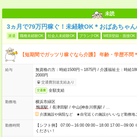
未読
3ヵ月で79万円稼ぐ！未経験OK＊おばあちゃ
派遣
職種未経験OK
社会人未経験OK
ブランクOK
WEB登録・面接OK
【短期間でガッツリ稼ぐなら介護】 年齢・学歴不問＊
無資格の方：時給1500円～1875円 / 介護福祉士：時給180
給与
2000円
交通費別途支給あり
全額支給
交通費
横浜市緑区
勤務地
鴨居駅
/
長津田駅
/
中山(神奈川県)駅
/
…
介護施設や病院など ★自宅近くの施設がいいなど勤務地
【シフト例】 07:00～16:00 09:00～18:00 17:00
勤務時間
ください！