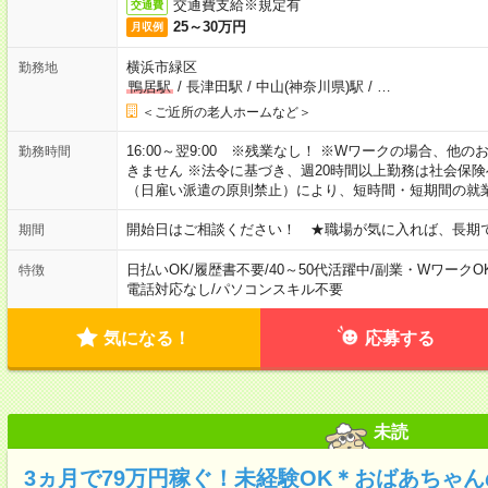
交通費支給※規定有
交通費
25～30万円
月収例
横浜市緑区
勤務地
鴨居駅
/
長津田駅
/
中山(神奈川県)駅
/
…
＜ご近所の老人ホームなど＞
16:00～翌9:00 ※残業なし！ ※Wワークの場合、他
勤務時間
きません ※法令に基づき、週20時間以上勤務は社会保
（日雇い派遣の原則禁止）により、短時間・短期間の就
開始日はご相談ください！ ★職場が気に入れば、長期
期間
日払いOK
/
履歴書不要
/
40～50代活躍中
/
副業・WワークO
特徴
電話対応なし
/
パソコンスキル不要
気になる！
応募する
未読
3ヵ月で79万円稼ぐ！未経験OK＊おばあちゃ