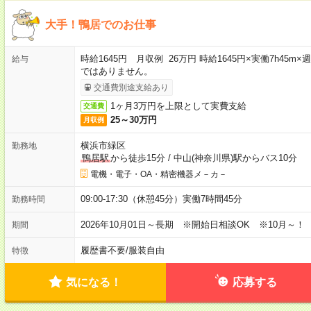
大手！鴨居でのお仕事
時給1645円 月収例 26万円 時給1645円×実働7h45m
給与
ではありません。
交通費別途支給あり
1ヶ月3万円を上限として実費支給
交通費
25～30万円
月収例
横浜市緑区
勤務地
鴨居駅
から徒歩15分
/
中山(神奈川県)駅からバス10分
電機・電子・OA・精密機器メ－カ－
09:00-17:30（休憩45分）実働7時間45分
勤務時間
2026年10月01日～長期 ※開始日相談OK ※10月～！
期間
履歴書不要
/
服装自由
特徴
気になる！
応募する