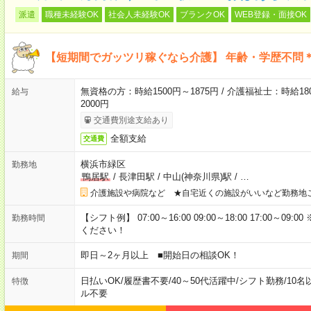
派遣
職種未経験OK
社会人未経験OK
ブランクOK
WEB登録・面接OK
【短期間でガッツリ稼ぐなら介護】 年齢・学歴不問＊
無資格の方：時給1500円～1875円 / 介護福祉士：時給180
給与
2000円
交通費別途支給あり
全額支給
交通費
横浜市緑区
勤務地
鴨居駅
/
長津田駅
/
中山(神奈川県)駅
/
…
介護施設や病院など ★自宅近くの施設がいいなど勤務地
【シフト例】 07:00～16:00 09:00～18:00 17:00
勤務時間
ください！
即日～2ヶ月以上 ■開始日の相談OK！
期間
日払いOK
/
履歴書不要
/
40～50代活躍中
/
シフト勤務
/
10名
特徴
ル不要