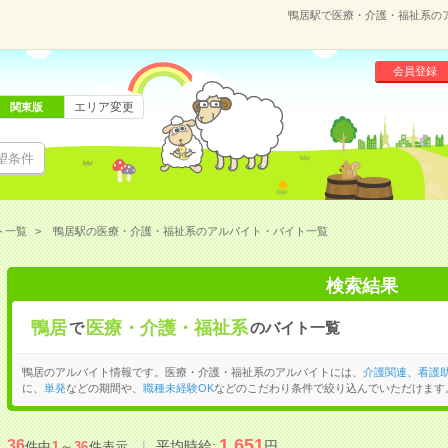
鴨居駅で医療・介護・福祉系の
会員登録
エリア変更
関東版
望条件
ト一覧
鴨居駅の医療・介護・福祉系のアルバイト・バイト一覧
検索結果
鴨居
医療・介護・福祉系
で
のバイト一覧
鴨居のアルバイト情報です。医療・介護・福祉系のアルバイトには、
介護関連
、
看護
に、
単発
などの期間や、
職種未経験OK
などのこだわり条件で絞り込んでいただけます
1,651
36
平均時給:
円
件中
1
～
36
件表示