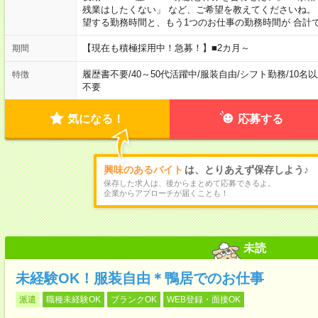
残業はしたくない」 など、ご希望を教えてくださいね。
望する勤務時間と、もう1つのお仕事の勤務時間が 合計
【現在も積極採用中！急募！】■2カ月～
期間
履歴書不要
/
40～50代活躍中
/
服装自由
/
シフト勤務
/
10名
特徴
不要
気になる！
応募する
興味のあるバイト
は、とりあえず保存しよう♪
保存した求人は、後からまとめて応募できるよ。
企業からアプローチが届くことも！
未読
未経験OK！服装自由＊鴨居でのお仕事
派遣
職種未経験OK
ブランクOK
WEB登録・面接OK