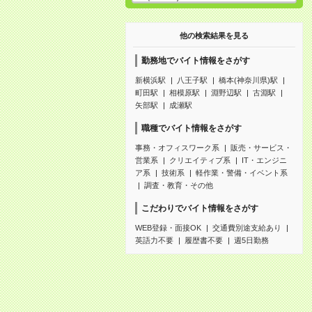
他の検索結果を見る
勤務地でバイト情報をさがす
新横浜駅
八王子駅
橋本(神奈川県)駅
町田駅
相模原駅
淵野辺駅
古淵駅
矢部駅
成瀬駅
職種でバイト情報をさがす
事務・オフィスワーク系
販売・サービス・
営業系
クリエイティブ系
IT・エンジニ
ア系
技術系
軽作業・警備・イベント系
調査・教育・その他
こだわりでバイト情報をさがす
WEB登録・面接OK
交通費別途支給あり
英語力不要
履歴書不要
週5日勤務