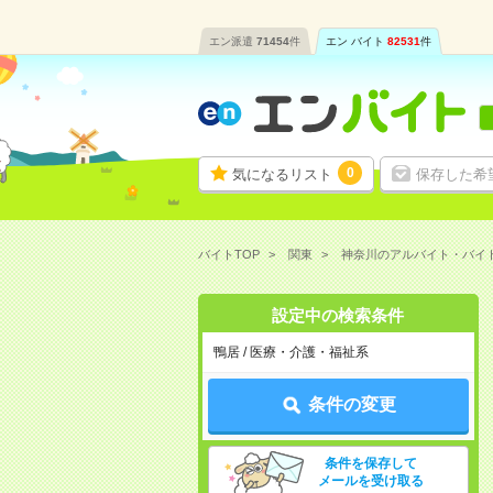
エン派遣
71454
件
エン バイト
82531
件
0
気になるリスト
保存した希
バイトTOP
関東
神奈川のアルバイト・バイ
設定中の検索条件
鴨居 / 医療・介護・福祉系
条件の変更
条件を保存して
メールを受け取る