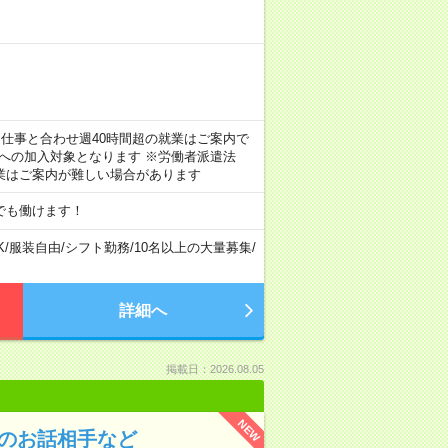
のお仕事と合わせ週40時間超の就業はご案内で
険への加入対象となります ※労働者派遣法
業はご案内が難しい場合があります
でも働けます！
K
/
服装自由
/
シフト勤務
/
10名以上の大量募集
/
詳細へ
掲載日：2026.08.05
NEW
んのお話相手など