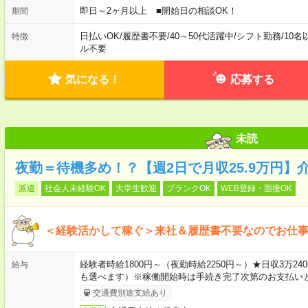
即日～2ヶ月以上 ■開始日の相談OK！
期間
日払いOK
/
履歴書不要
/
40～50代活躍中
/
シフト勤務
/
10名
特徴
ル不要
気になる！
応募する
未読
夜勤＝待機多め！？【週2日で月収25.9万円】
派遣
社会人未経験OK
大学生歓迎
ブランクOK
WEB登録・面接OK
＜経験活かして稼ぐ＞来社＆履歴書不要なのでお仕
経験者時給1800円～（夜勤時給2250円～）★日収3万
給与
も選べます）※稼働開始時は手続き完了次第のお支払い
交通費別途支給あり