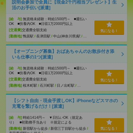
説明会参加で全員に【現金2千円相当プレゼント】生
活のお手伝い[派遣]
[給 与]
無資格未経験：時給1500円～ ■週払い
OK ■扶養内OK ■日収1万2000円以上
[交通費]
交通費全額支給
気になる！
[勤務地]
鴨居駅
/
長津田駅
/
中山(神奈川県)駅
/
…
【オープニング募集】おばあちゃんのお散歩付き添
いも仕事の1つ[派遣]
[給 与]
無資格未経験：時給1500円～ ■週払い
OK ■扶養内OK ■日収1万2000円以上
[交通費]
交通費全額支給
気になる！
[勤務地]
桜木町駅
/
石川町駅
/
日ノ出町駅
/
…
【シフト自由・現金手渡しOK】iPhoneなどスマホの
充電を繋げるだけ！[派遣]
[給 与]
時給1414円～ ▼日払いOK（規定あ
り） ■初勤務手当あり ※規定による
[勤務地]
新宿駅から徒歩
/
新宿三丁目駅から徒歩
/
気になる！