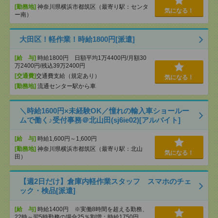
[勤務地]
神奈川県横浜市都筑区（最寄り駅：センタ
気になる！
ー南）
大田区！軽作業！時給1800円[派遣]
[給 与]
時給1800円 日額平均1万4400円/月額30
万2400円/残込39万2400円
[交通費]
交通費支給（規定あり）
気になる！
[勤務地]
流通センター駅から車
＼時給1600円×未経験OK／憧れの輸入車ショールー
ムで働く♪受付事務＠北山田(sj6ie02)[アルバイト]
[給 与]
時給1,600円～1,600円
[勤務地]
神奈川県横浜市都筑区（最寄り駅：北山
気になる！
田）
【週2日だけ】倉庫内軽作業スタッフ スマホのチェ
ック・検品[派遣]
[給 与]
時給1400円 ※実働8時間を超える勤務、
22時～翌5時勤務の場合25％割増：時給1750円