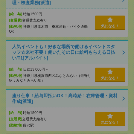
理・検査業務[派遣]
[給 与]
時給1500円
[交通費]
交通費支給有り
気になる！
[勤務地]
神奈川県厚木市 ※車通勤・バイク通勤
OK
人気イベントも！好きな場所で働けるイベントスタ
ッフ☆来社不要！働いたその日に給料もらえる日払
い/T1[アルバイト]
[給 与]
日給13,000円～
[勤務地]
神奈川県横浜市西区みなとみらい（最寄り
気になる！
駅：みなとみらい駅）
座り仕事！給与即払いOK！高時給！在庫管理・資料
作成[派遣]
[給 与]
時給1500円
[交通費]
交通費支給有り
気になる！
[勤務地]
藤沢駅