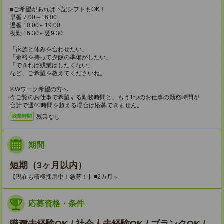
■ご希望があれば下記シフトもOK！
早番 7:00～16:00
遅番 10:00～19:00
夜勤 16:30～翌9:30
「家族と休みを合わせたい」
「余裕を持って夕飯の準備がしたい」
「できれば残業はしたくない」
など、ご希望を教えてくださいね。
※Wワーク希望の方へ
今ご覧のお仕事で希望する勤務時間と、もう1つのお仕事の勤務時間が
合計で週40時間を超える場合は応募できません。
残業なし
残業時間
期間
短期（3ヶ月以内）
【現在も積極採用中！急募！】■2カ月～
応募資格・条件