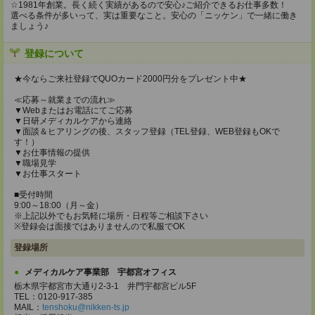
☆1981年創業。長く続く実績があるので安心♪ご紹介できるお仕事多数！
選べる条件が多いって、実は重要なこと。安心の「ニッケン」で一緒に働き
ましょう♪
登録について
★今ならご来社登録でQUOカード2000円分をプレゼント中★
≪応募～就業までの流れ≫
▼Webまたはお電話にてご応募
▼日研メディカルケアから連絡
▼面談＆ヒアリングの後、スタッフ登録（TEL登録、WEB登録もOKで
す！）
▼お仕事情報の提供
▼職場見学
▼お仕事スタート
■受付時間
9:00～18:00（月～金）
※上記以外でもお気軽に場所・日程等ご相談下さい
※登録会は面接ではありませんので私服でOK
登録場所
メディカルケア事業部 宇都宮オフィス
栃木県宇都宮市大通り2-3-1 井門宇都宮ビル5F
TEL：0120-917-385
MAIL：
tenshoku@nikken-ts.jp