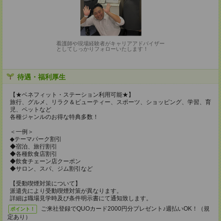
看護師や現場経験者がキャリアアドバイザー
としてしっかりフォローいたします！
待遇・福利厚生
【★ベネフィット・ステーション利用可能★】
旅行、グルメ、リラク＆ビューティー、スポーツ、ショッピング、学習、育
児、ペットなど
各種ジャンルのお得な特典多数！
＜一例＞
◆テーマパーク割引
◆宿泊、旅行割引
◆各種飲食店割引
◆飲食チェーン店クーポン
◆サロン、スパ、ジム割引など
【受動喫煙対策について】
派遣先により受動喫煙対策が異なります。
詳細は職場見学時及び条件明示書にて通知致します。
ご来社登録でQUOカード2000円分プレゼント♪週払いOK！（規
ポイント！
定あり）