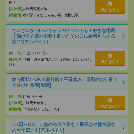
円！
[交通費]
交通費規定支給
気になる！
[勤務地]
横浜駅
/
みなとみらい駅
/
西横浜駅
/
…
ちいさいかわいいキャラのイベントも！好きな場所
で働ける☆来社不要！働いたその日に給料もらえる
◎/T1[アルバイト]
[給 与]
日給13,000円～
[勤務地]
神奈川県横浜市港北区（最寄り駅：新横浜
気になる！
駅）
給与即払いOK！高時給！平日休み！日勤のお仕事！
仕分け作業等[派遣]
[給 与]
時給1600円
[交通費]
交通費支給有り
気になる！
[勤務地]
平沼橋駅から徒歩12分
＜1日～OK！＞あの有名企業も！展示会や株主総会
のお手伝い！[アルバイト]