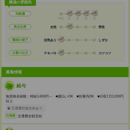
職場の雰囲気
年齢層
20代
30
40
50
60
男女比率
女性
男性
職場の様子
活気あり
しずか
仕事の仕方
テキパキ
コツコツ
募集情報
給与
無資格未経験：時給1400円～ ■週払いOK ■扶養内OK ■日収1万1200円
以上
交通費別途支給あり
交通費全額支給
交通費