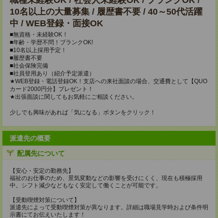
職種未経験OK / 社会人未経験OK / ブランクOK /
10名以上の大量募集 / 履歴書不要 / 40～50代活躍
中 / WEB登録・面接OK
■無資格・未経験OK！
■年齢・学歴不問！ブランクOK!
■10名以上採用予定！
■履歴書不要
■社会保険完備
■社員登用あり（紹介予定派遣）
★WEB登録・電話登録OK！支店への来社面談の場合、交通費として【QUO
カード2000円分】プレゼント！
★出張面談に関してもお気軽にご相談ください。
少しでも興味があれば「気になる」ボタンをクリック！
派遣先の概要
配属先について
【安心・安定の勤務先】
福祉のお仕事のため、景気変動などの影響を受けにくく、現在も積極採用
中。シフト減少などもなく安定して働くことが可能です。
【受動喫煙対策について】
派遣先によって受動喫煙対策が異なります。詳細は職場見学時および条件明
示書にてお伝えいたします！