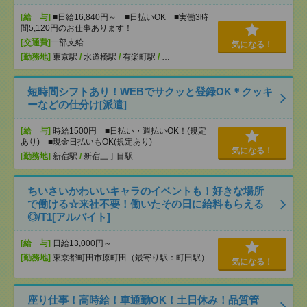
[給 与]
■日給16,840円～ ■日払いOK ■実働3時
間5,120円のお仕事あります！
[交通費]
一部支給
気になる！
[勤務地]
東京駅
/
水道橋駅
/
有楽町駅
/
…
短時間シフトあり！WEBでサクッと登録OK＊クッキ
ーなどの仕分け[派遣]
[給 与]
時給1500円 ■日払い・週払いOK！(規定
あり) ■現金日払いもOK(規定あり)
気になる！
[勤務地]
新宿駅
/
新宿三丁目駅
ちいさいかわいいキャラのイベントも！好きな場所
で働ける☆来社不要！働いたその日に給料もらえる
◎/T1[アルバイト]
[給 与]
日給13,000円～
[勤務地]
東京都町田市原町田（最寄り駅：町田駅）
気になる！
座り仕事！高時給！車通勤OK！土日休み！品質管