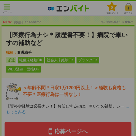
0
メニュー
気になる！
ログイン
NEW
掲載日 :2026
/
08
/
06
No.NSGMA24_KJKR-2
【医療行為ナシ＊履歴書不要！】病院で車い
すの補助など
職種：
看護助手
派遣
職種未経験OK
社会人未経験OK
ブランクOK
WEB登録・面接OK
＜年齢不問＊日収1万1200円以上！＞経験も資格も
不要＊医療行為は一切なし！
【資格や経験は必要ナシ！】お任せするのは、車いすの補助、シー
...
もっとみる
応募ページへ