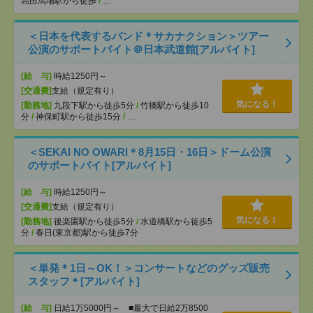
高田馬場駅から徒歩
/
…
＜日本を代表するバンド＊サカナクション＞ツアー
公演のサポートバイト＠日本武道館[アルバイト]
[給 与]
時給1250円～
[交通費]
支給（規定有り）
気になる！
[勤務地]
九段下駅から徒歩5分
/
竹橋駅から徒歩10
分
/
神保町駅から徒歩15分
/
…
＜SEKAI NO OWARI＊8月15日・16日＞ドーム公演
のサポートバイト[アルバイト]
[給 与]
時給1250円～
[交通費]
支給（規定有り）
気になる！
[勤務地]
後楽園駅から徒歩5分
/
水道橋駅から徒歩5
分
/
春日(東京都)駅から徒歩7分
＜単発＊1日～OK！＞コンサートなどのグッズ販売
スタッフ＊[アルバイト]
[給 与]
日給1万5000円～ ■最大で日給2万8500