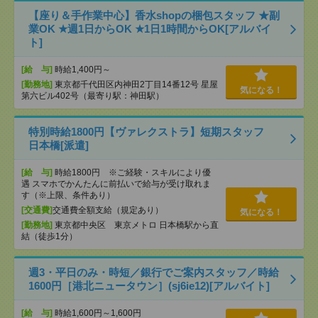
【座り＆手作業中心】香水shopの梱包スタッフ ★副
業OK ★週1日からOK ★1日1時間からOK[アルバイ
ト]
[給 与]
時給1,400円～
[勤務地]
東京都千代田区内神田2丁目14番12号 星屋
気になる！
第六ビル402号（最寄り駅：神田駅）
特別時給1800円【ヴァレクストラ】短期スタッフ
日本橋[派遣]
[給 与]
時給1800円 ※ご経験・スキルにより優
遇 スマホでかんたんに前払いで給与が受け取れま
す（※上限、条件あり）
[交通費]
交通費全額支給（規定あり）
気になる！
[勤務地]
東京都中央区 東京メトロ 日本橋駅から直
結（徒歩1分）
週3・平日のみ・時短／銀行でご案内スタッフ／時給
1600円［港北ニュータウン］(sj6ie12)[アルバイト]
[給 与]
時給1,600円～1,600円