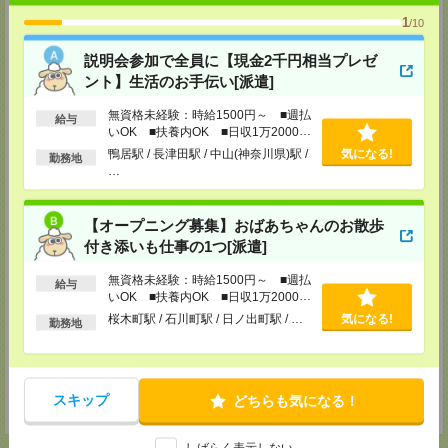
東京都新宿区新宿2-3-10 新宿御苑ビル6階
TEL：0120-457-235
1
/10
MAIL：
tenshoku@nikken-ts.jp
担当：採用担当
説明会参加で全員に【現金2千円相当プレゼ
メディカルケア事業部 立川事業所
ント】生活のお手伝い[派遣]
東京都立川市錦町1-12-14
TEL：0120-934-200
無資格未経験：時給1500円～ ■週払
給与
MAIL：
tenshoku@nikken-ts.jp
いOK ■扶養内OK ■日収1万2000円
担当：採用担当
以上
鴨居駅 / 長津田駅 / 中山(神奈川県)駅 /
気になる!
勤務地
…
メディカルケア事業部 町田オフィス
東京都町田市森野1-7-23 大樹生命町田ビル6F
TEL：0120-453-285
MAIL：
tenshoku@nikken-ts.jp
【オープニング募集】おばあちゃんのお散歩
担当：採用担当
付き添いも仕事の1つ[派遣]
メディカルケア事業部 横浜オフィス
無資格未経験：時給1500円～ ■週払
給与
神奈川県横浜市保土ケ谷区神戸町134 横浜ビジネスパークサウスタワー
いOK ■扶養内OK ■日収1万2000円
2F B区画
以上
TEL：0120-901-799
桜木町駅 / 石川町駅 / 日ノ出町駅 / …
気になる!
勤務地
MAIL：
tenshoku@nikken-ts.jp
担当：採用担当
登録交通費
スキップ
どちらも気になる！
★今ならご来社登録でQUOカード2000円分をプレゼント中★
しばらく表示しない