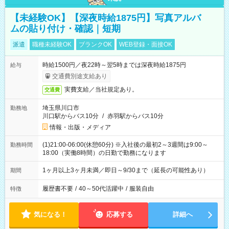
【未経験OK】【深夜時給1875円】写真アルバ
ムの貼り付け・確認｜短期
派遣
職種未経験OK
ブランクOK
WEB登録・面接OK
時給1500円／夜22時～翌5時までは深夜時給1875円
給与
交通費別途支給あり
実費支給／当社規定あり。
交通費
埼玉県川口市
勤務地
川口駅からバス10分
/
赤羽駅からバス10分
情報・出版・メディア
(1)21:00-06:00(休憩60分) ※入社後の最初2～3週間は9:00～
勤務時間
18:00（実働8時間）の日勤で勤務になります
1ヶ月以上3ヶ月未満／即日～9/30まで（延長の可能性あり）
期間
履歴書不要
/
40～50代活躍中
/
服装自由
特徴
気になる！
応募する
詳細へ