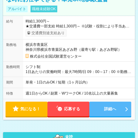
アルバイト
職種未経験OK
時給1,300円～
給与
★交通費一部支給 時給1,300円～ ※試験・役割により手当あり
※勤務回数により昇給あり 【即給（前払い）オプションあ
交通費別途支給あり
り！】 希望される場合、勤務から1週間ほどで給与の一部を受け
取れます。 ※手数料418円がかかります。 【過去試験日の収入
横浜市青葉区
勤務地
例】 ・河合塾模擬試験 8:30～17:30（休憩1時間） 時給1,300円
神奈川県横浜市青葉区あざみ野（最寄り駅：あざみ野駅）
×8時間＝日収10,400円＋交通費 ※当日の役割により時給＋100
円の場合あり ・国家試験 7:00～13:30（休憩なし） 時給1,300
株式会社全国試験運営センター
円（役割手当＋100円）×6時間＝日収8,400円＋交通費 【試用期
間】試用期間なし
シフト制
勤務時間
1日あたりの実働時間：最大7時間/日 09：00～17：00 ※勤務時
間は 試験により異なります。
単発・1日のみOK / 短期（1ヶ月以内）
期間
週1日からOK / 副業・WワークOK / 10名以上の大量募集
特徴
気になる！
応募する
詳細へ
未読