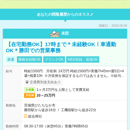
あなたの閲覧履歴からのオススメ
掲載日：2026.08.06
未読
【在宅勤務OK】17時まで＊未経験OK！車通勤
OK＊勝田での営業事務
派遣
職種未経験OK
ブランクOK
WEB登録・面接OK
時給1500円 月収例 24万円 時給1500円×実働7h45m×週5日×4
給与
週+残業10h ※月収例を保証するものではありません。※給与即
受取りサービス利用可（利用条件有）
交通費別途支給あり
1ヶ月3万円を上限として実費支給
交通費
20～25万円
月収例
茨城県ひたちなか市
勤務地
勝田駅から徒歩16分
/
工機前駅から徒歩22分
総合商社
08:30-17:00（休憩45分）実働7時間45分
勤務時間