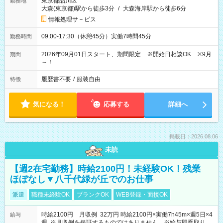
東京都品川区
勤務地
大森(東京都)駅から徒歩3分
/
大森海岸駅から徒歩6分
情報処理サ－ビス
09:00-17:30（休憩45分）実働7時間45分
勤務時間
2026年09月01日スタート、期間限定 ※開始日相談OK ※9月
期間
～！
履歴書不要
/
服装自由
特徴
気になる！
応募する
詳細へ
掲載日：2026.08.06
未読
【週2在宅勤務】時給2100円！未経験OK！残業
ほぼなし▼八千代緑が丘でのお仕事
派遣
職種未経験OK
ブランクOK
WEB登録・面接OK
時給2100円 月収例 32万円 時給2100円×実働7h45m×週5日×4
給与
週 ※月収例を保証するものではありません。※給与即受取りサ