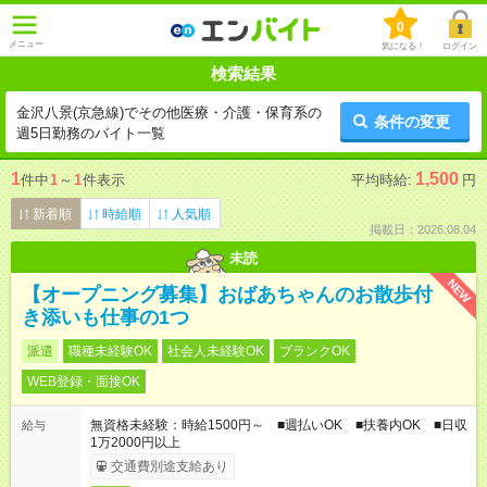
0
メニュー
気になる！
ログイン
検索結果
金沢八景(京急線)でその他医療・介護・保育系の
条件の変更
週5日勤務のバイト一覧
1
1,500
件中
1
～
1
件表示
平均時給:
円
新着順
時給順
人気順
掲載日：2026.08.04
未読
NEW
【オープニング募集】おばあちゃんのお散歩付
き添いも仕事の1つ
派遣
職種未経験OK
社会人未経験OK
ブランクOK
WEB登録・面接OK
無資格未経験：時給1500円～ ■週払いOK ■扶養内OK ■日収
給与
1万2000円以上
交通費別途支給あり