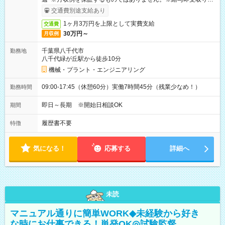
ービス利用可（利用条件有）
交通費別途支給あり
1ヶ月3万円を上限として実費支給
交通費
30万円～
月収例
千葉県八千代市
勤務地
八千代緑が丘駅から徒歩10分
機械・プラント・エンジニアリング
09:00-17:45（休憩60分）実働7時間45分（残業少なめ！）
勤務時間
即日～長期 ※開始日相談OK
期間
履歴書不要
特徴
気になる！
応募する
詳細へ
未読
マニュアル通りに簡単WORK◆未経験から好き
な時にお仕事できる！単発OK◎試験監督