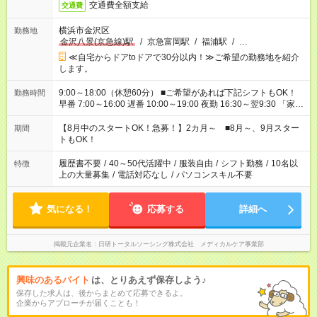
交通費全額支給
交通費
横浜市金沢区
勤務地
金沢八景(京急線)駅
/
京急富岡駅
/
福浦駅
/
…
≪自宅からドアtoドアで30分以内！≫ご希望の勤務地を紹介
します。
9:00～18:00（休憩60分） ■ご希望があれば下記シフトもOK！
勤務時間
早番 7:00～16:00 遅番 10:00～19:00 夜勤 16:30～翌9:30 「家族
と休みを合わせたい」 「余裕を持って夕飯の準備がしたい」
「できれば残業はしたくない」 など、ご希望を教えてください
【8月中のスタートOK！急募！】2カ月～ ■8月～、9月スター
期間
ね。 ※Wワーク希望の方へ 今ご覧のお仕事で希望する勤務時間
トもOK！
と、もう1つのお仕事の勤務時間。 合計で週40時間を超える場
合は応募できません。
履歴書不要
/
40～50代活躍中
/
服装自由
/
シフト勤務
/
10名以
特徴
上の大量募集
/
電話対応なし
/
パソコンスキル不要
気になる！
応募する
詳細へ
掲載元企業名
日研トータルソーシング株式会社 メディカルケア事業部
興味のあるバイト
は、とりあえず保存しよう♪
保存した求人は、後からまとめて応募できるよ。
企業からアプローチが届くことも！