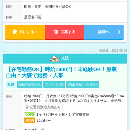
即日～長期 ※開始日相談OK
期間
履歴書不要
特徴
気になる！
応募する
詳細へ
掲載日：2026.08.06
未読
【在宅勤務OK】時給1900円！未経験OK！服装
自由＊大森で総務・人事
派遣
職種未経験OK
ブランクOK
WEB登録・面接OK
時給1900円 月収例 31万円 時給1900円×実働7h45m×週5日×4
給与
週+残業10h ※月収例を保証するものではありません。※給与即
受取りサービス利用可（利用条件有）
交通費別途支給あり
1ヶ月3万円を上限として実費支給
交通費
30万円～
月収例