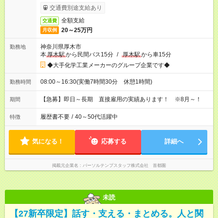
交通費別途支給あり
全額支給
交通費
20～25万円
月収例
神奈川県厚木市
勤務地
本
厚木駅
から民間バス15分
/
厚木駅
から車15分
◆大手化学工業メーカーのグループ企業です◆
08:00～16:30(実働7時間30分 休憩1時間)
勤務時間
【急募】即日～長期 直接雇用の実績あります！ ※8月～！
期間
履歴書不要
/
40～50代活躍中
特徴
気になる！
応募する
詳細へ
掲載元企業名
パーソルテンプスタッフ株式会社 首都圏
未読
【27新卒限定】話す・支える・まとめる。人と関