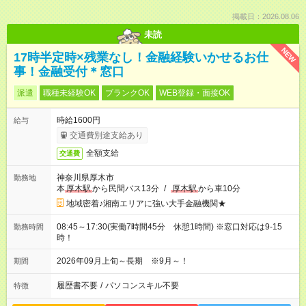
掲載日：2026.08.06
未読
NEW
17時半定時×残業なし！金融経験いかせるお仕
事！金融受付＊窓口
派遣
職種未経験OK
ブランクOK
WEB登録・面接OK
時給1600円
給与
交通費別途支給あり
全額支給
交通費
神奈川県厚木市
勤務地
本
厚木駅
から民間バス13分
/
厚木駅
から車10分
地域密着♪湘南エリアに強い大手金融機関★
08:45～17:30(実働7時間45分 休憩1時間) ※窓口対応は9-15
勤務時間
時！
2026年09月上旬～長期 ※9月～！
期間
履歴書不要
/
パソコンスキル不要
特徴