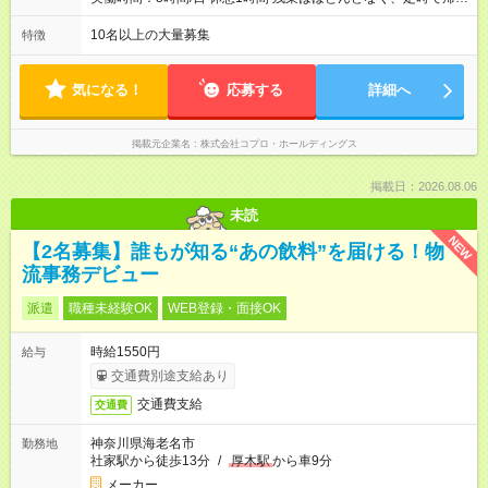
る日が多い働き方です。 毎日の業務は進捗管理や事務が中心な
ので、 「今日やるべき仕事」が終われば、自然と区切りをつけ
10名以上の大量募集
特徴
やすいのが特長。 突発的な対応も少なく、無理をさせない働き
方を大切にしています。
気になる！
応募する
詳細へ
掲載元企業名
株式会社コプロ・ホールディングス
掲載日：2026.08.06
未読
NEW
【2名募集】誰もが知る“あの飲料”を届ける！物
流事務デビュー
派遣
職種未経験OK
WEB登録・面接OK
時給1550円
給与
交通費別途支給あり
交通費支給
交通費
神奈川県海老名市
勤務地
社家駅から徒歩13分
/
厚木駅
から車9分
メーカー