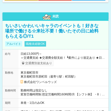
未読
ちいさいかわいいキャラのイベントも！好きな
場所で働ける☆来社不要！働いたその日に給料
もらえる◎/T1
アルバイト
職種未経験OK
日給13,000円～
給与
＋交通費支給 ★交通費全額支給！ ┗案件により規定あり ★日払
いOK！（規定あり） ┗働いたその日に現金GET♪ お仕事後はコ
交通費別途支給あり
ンビニATMから 日払い分を引き落とせます！ 【試用期間】試
用期間なし
東京都町田市
勤務地
東京都町田市原町田（最寄り駅：町田駅）
株式会社ワンベルウッズ
勤務時間は指定なし
勤務時間
変形労働時間制 想定労働時間160時間/月 【シフト例】 ・8：00
～21：00
単発・1日のみOK
期間