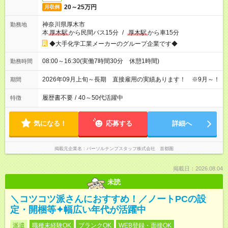
20～25万円
月収例
神奈川県厚木市
勤務地
本
厚木駅
から民間バス15分
/
厚木駅
から車15分
◆大手化学工業メーカーのグループ企業です◆
08:00～16:30(実働7時間30分 休憩1時間)
勤務時間
2026年09月上旬～長期 直接雇用の実績あります！ ※9月～！
期間
履歴書不要
/
40～50代活躍中
特徴
気になる！
応募する
詳細へ
掲載元企業名
パーソルテンプスタッフ株式会社 首都圏
掲載日：2026.08.04
未読
＼コツコツ派さんにおすすめ！／ノートPCの設
定・開梱等✦幅広い年代が活躍中
派遣
職種未経験OK
ブランクOK
WEB登録・面接OK