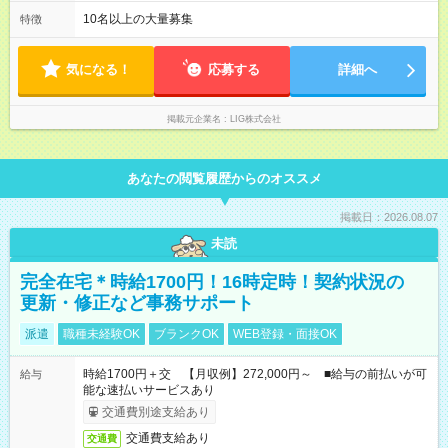
18：00 ※上記に加えて夕勤・夜勤もあります。
10名以上の大量募集
特徴
気になる！
応募する
詳細へ
掲載元企業名
LIG株式会社
あなたの閲覧履歴からのオススメ
掲載日：2026.08.07
未読
完全在宅＊時給1700円！16時定時！契約状況の
更新・修正など事務サポート
派遣
職種未経験OK
ブランクOK
WEB登録・面接OK
時給1700円＋交 【月収例】272,000円～ ■給与の前払いが可
給与
能な速払いサービスあり
交通費別途支給あり
交通費支給あり
交通費