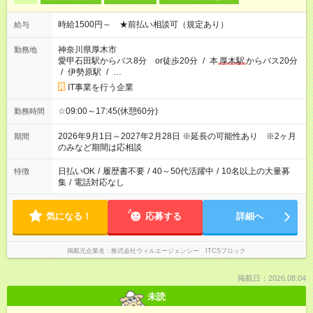
時給1500円～ ★前払い相談可（規定あり）
給与
神奈川県厚木市
勤務地
愛甲石田駅からバス8分 or徒歩20分
/
本
厚木駅
からバス20分
/
伊勢原駅
/
…
IT事業を行う企業
☆09:00～17:45(休憩60分)
勤務時間
2026年9月1日～2027年2月28日 ※延長の可能性あり ※2ヶ月
期間
のみなど期間は応相談
日払いOK
/
履歴書不要
/
40～50代活躍中
/
10名以上の大量募
特徴
集
/
電話対応なし
気になる！
応募する
詳細へ
掲載元企業名
株式会社ウィルエージェンシー ITCSブロック
掲載日：2026.08.04
未読