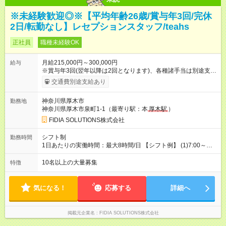
※未経験歓迎◎※【平均年齢26歳/賞与年3回/完休
2日/転勤なし】レセプションスタッフ/teahs
正社員
職種未経験OK
月給215,000円～300,000円
給与
※賞与年3回(翌年以降は2回となります)、各種諸手当は別途支
給！ ※能力・スキルを考慮し、ご相談の上で決定します。 【試
交通費別途支給あり
用期間】試用期間なし
神奈川県厚木市
勤務地
神奈川県厚木市泉町1-1（最寄り駅：本
厚木駅
）
FIDIA SOLUTIONS株式会社
シフト制
勤務時間
1日あたりの実働時間：最大8時間/日 【シフト例】 (1)7:00～
16:00 (2)8:00～17:00 (3)13:00～22:00 (4)14:00～23:00
(5)22:00～7:00 (6)23:00～8:00
10名以上の大量募集
特徴
気になる！
応募する
詳細へ
掲載元企業名
FIDIA SOLUTIONS株式会社