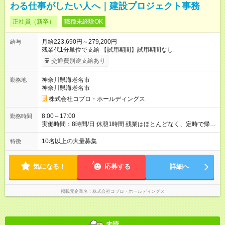
わる仕事がしたい人へ｜建設プロジェクト事務
正社員（新卒）
職種未経験OK
月給223,690円～279,200円
給与
残業代1分単位で支給 【試用期間】試用期間なし
交通費別途支給あり
神奈川県海老名市
勤務地
神奈川県海老名市
株式会社コプロ・ホールディングス
8:00～17:00
勤務時間
実働時間：8時間/日 休憩1時間 残業はほとんどなく、定時で帰れ
る日が多い働き方です。 毎日の業務は進捗管理や事務が中心な
ので、 「今日やるべき仕事」が終われば、自然と区切りをつけ
10名以上の大量募集
特徴
やすいのが特長。 突発的な対応も少なく、無理をさせない働き
方を大切にしています。
気になる！
応募する
詳細へ
掲載元企業名
株式会社コプロ・ホールディングス
未読