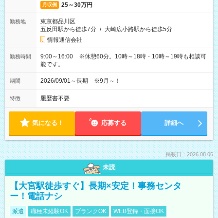
25～30万円
月収例
東京都品川区
勤務地
五反田駅から徒歩7分
/
大崎広小路駅から徒歩5分
情報通信会社
9:00～16:00 ※休憩60分。10時～18時・10時～19時も相談可
勤務時間
能です。
2026/09/01～長期 ※9月～！
期間
履歴書不要
特徴
気になる！
応募する
詳細へ
掲載日：2026.08.06
未読
【大宮駅徒歩すぐ】長期×安定！事務センタ
ー！電話ナシ
派遣
職種未経験OK
ブランクOK
WEB登録・面接OK