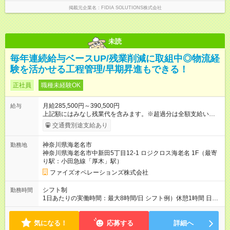
掲載元企業名
FIDIA SOLUTIONS株式会社
未読
毎年連続給与ベースUP/残業削減に取組中◎物流経
験を活かせる工程管理/早期昇進もできる！
正社員
職種未経験OK
月給285,500円～390,500円
給与
上記額にはみなし残業代を含みます。※超過分は全額支給いたし
ます。 みなし残業代 44,000円 ～ 60,000円／月 みなし残業時
交通費別途支給あり
間 25時間／月 ・能力や経験などを考慮して決定します。 ・上記
額にはみなし残業代（月25時間分、44，000円分～）を含みま
神奈川県海老名市
勤務地
す。 ・超過分は全額支給します。 2年連続給与のベースアップ
神奈川県海老名市中新田5丁目12-1 ロジクロス海老名 1F（最寄
を行っており、まだまだ規模拡大を進めております！ 【試用期
り駅：小田急線「厚木」駅）
間】試用期間あり 試用期間の長さ：3ヶ月 雇用形態、給与は本
採用時と同じです。
ファイズオペレーションズ株式会社
シフト制
勤務時間
1日あたりの実働時間：最大8時間/日 シフト例）休憩1時間 日
勤 8:00～19:00 夜勤 19:00～翌6:00 ※日勤/夜勤混在のシフト
は原則ありません 夜勤希望・日勤希望等については面接にて
気になる！
お伺いしております ご家庭の事情等により夜勤勤務ができな
応募する
詳細へ