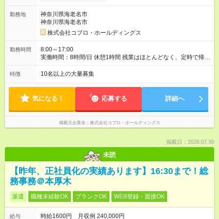
神奈川県海老名市
勤務地
神奈川県海老名市
株式会社コプロ・ホールディングス
8:00～17:00
勤務時間
実働時間：8時間/日 休憩1時間 残業はほとんどなく、定時で帰れ
る日が多い働き方です。 毎日の業務は進捗管理や事務が中心な
ので、 「今日やるべき仕事」が終われば、自然と区切りをつけ
10名以上の大量募集
特徴
やすいのが特長。 突発的な対応も少なく、無理をさせない働き
方を大切にしています。
気になる！
応募する
詳細へ
掲載元企業名
株式会社コプロ・ホールディングス
掲載日：2026.07.30
未読
【昨年、正社員化の実績あります】16:30まで！総
務事務＠本厚木
派遣
職種未経験OK
ブランクOK
WEB登録・面接OK
時給1600円 月収例 240,000円
給与