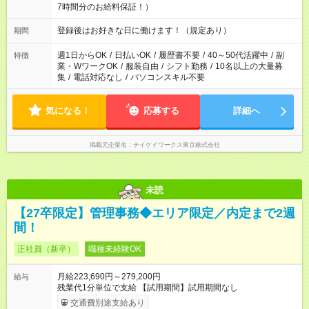
7時間分のお給料保証！）
登録後はお好きな日に働けます！（規定あり）
期間
週1日からOK
/
日払いOK
/
履歴書不要
/
40～50代活躍中
/
副
特徴
業・WワークOK
/
服装自由
/
シフト勤務
/
10名以上の大量募
集
/
電話対応なし
/
パソコンスキル不要
気になる！
応募する
詳細へ
掲載元企業名
テイケイワークス東京株式会社
未読
【27卒限定】管理事務◆エリア限定／内定まで2週
間！
正社員（新卒）
職種未経験OK
月給223,690円～279,200円
給与
残業代1分単位で支給 【試用期間】試用期間なし
交通費別途支給あり