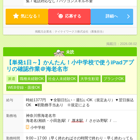
集
/
電話対応なし
/
パソコンスキル不要
気になる！
応募する
詳細へ
掲載元企業名
テイケイワークス株式会社（募集担当）
掲載日：2026.08.02
未読
【単発1日～】かんたん！小中学校で使うiPadアプ
リの確認作業＠海老名市
派遣
職種未経験OK
社会人未経験OK
大学生歓迎
ブランクOK
WEB登録・面接OK
時給1377円 ▼全額日払い・週払いOK（規定あり）▼翌日振込
給与
OK ■初勤務手当あり ※規定による
神奈川県海老名市
勤務地
海老名(相鉄・小田急)駅
/
厚木駅
/
さがみ野駅
/
…
小中学校
9:00～17:00（早く終わればその時間で終わり・早く終わっても
勤務時間