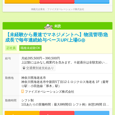
いという方でもご安心ください
掲載元企業名
ファイズオペレーションズ株式会社
未読
【未経験から最速でマネジメントへ】物流管理/急
成長で毎年連続給与ベースUP/上場G◎
正社員
職種未経験OK
月給285,500円～390,500円
給与
上記額にはみなし残業代を含みます。※超過分は全額支給いたし
ます。 みなし残業代 44,000円 ～ 60,000円／月 みなし残業時
交通費別途支給あり
間 25時間／月 ・能力や経験などを考慮して決定します。 ・上記
額にはみなし残業代（月25時間分、44，000円分～）を含みま
神奈川県海老名市
勤務地
す。 ・超過分は全額支給します。 2年連続給与のベースアップ
神奈川県海老名市中新田5丁目12-1 ロジクロス海老名 1F（最寄
を行っており、まだまだ規模拡大を進めております！ 【試用期
り駅：小田急線「厚木」駅）
間】試用期間あり 試用期間の長さ：3ヶ月 雇用形態、給与は本
採用時と同じです。
ファイズオペレーションズ株式会社
シフト制
勤務時間
1日あたりの実働時間：最大8時間/日 シフト例）休憩1時間 日
勤 8:00～19:00 夜勤 19:00～翌6:00 ※日勤/夜勤混在のシフト
は原則ありません 夜勤希望・日勤希望等については面接にて