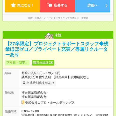
気になる！
応募する
詳細へ
掲載元企業名
パーソルテンプスタッフ株式会社 首都圏
未読
【27卒限定】プロジェクトサポートスタッフ◆残
業ほぼゼロ／プライベート充実／専属リクルータ
ーあり
正社員（新卒）
職種未経験OK
月給223,690円～279,200円
給与
残業代1分単位で支給 【試用期間】試用期間なし
交通費別途支給あり
神奈川県海老名市
勤務地
神奈川県海老名市
株式会社コプロ・ホールディングス
8:00～17:00
勤務時間
実働時間：8時間/日 休憩1時間 残業はほとんどなく、定時で帰れ