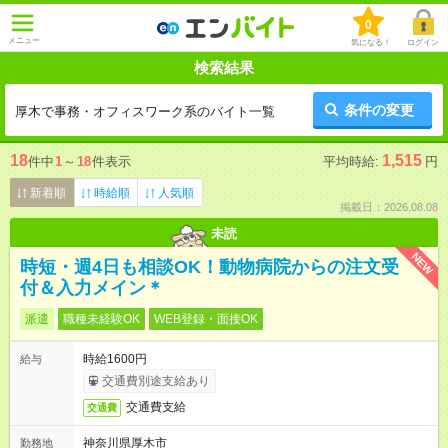
0
メニュー
気になる！
ログイン
検索結果
条件の変更
厚木で事務・オフィスワーク系のバイト一覧
18
1,515
件中
1
～
18
件表示
平均時給:
円
新着順
時給順
人気順
掲載日：2026.08.08
未読
NEW
時短・週4日も相談OK！動物病院からの注文受
付＆入力メイン＊
派遣
職種未経験OK
WEB登録・面接OK
時給1600円
給与
交通費別途支給あり
交通費支給
交通費
神奈川県厚木市
勤務地