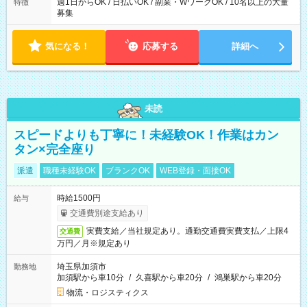
週1日からOK / 日払いOK / 副業・WワークOK / 10名以上の大量
特徴
募集
気になる！
応募する
詳細へ
未読
スピードよりも丁寧に！未経験OK！作業はカン
タン×完全座り
派遣
職種未経験OK
ブランクOK
WEB登録・面接OK
時給1500円
給与
交通費別途支給あり
実費支給／当社規定あり。通勤交通費実費支払／上限4
交通費
万円／月※規定あり
埼玉県加須市
勤務地
加須駅から車10分
/
久喜駅から車20分
/
鴻巣駅から車20分
物流・ロジスティクス