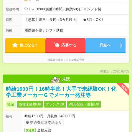
9:00～18:00(実働:8時間) (休憩60分) ※シフト制
勤務時間
【急募】即日～長期（3カ月以上） ★8月～OK！
期間
履歴書不要
/
シフト勤務
特徴
気になる！
応募する
詳細へ
掲載元企業名
アデコ株式会社
掲載日：2026.08.05
未読
NEW
時給1600円！16時半迄！大手で未経験OK！化
学工業メーカーＧでメーカー発注等
派遣
職種未経験OK
ブランクOK
WEB登録・面接OK
時給1600円 月収例 240,000円
給与
交通費別途支給あり
全額支給
交通費