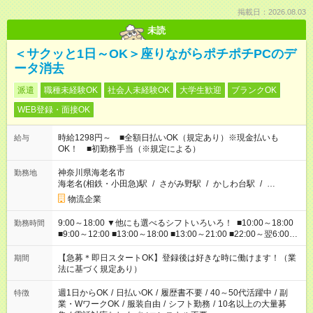
掲載日：2026.08.03
未読
＜サクッと1日～OK＞座りながらポチポチPCのデ
ータ消去
派遣
職種未経験OK
社会人未経験OK
大学生歓迎
ブランクOK
WEB登録・面接OK
時給1298円～ ■全額日払いOK（規定あり）※現金払いも
給与
OK！ ■初勤務手当（※規定による）
神奈川県海老名市
勤務地
海老名(相鉄・小田急)駅
/
さがみ野駅
/
かしわ台駅
/
…
物流企業
9:00～18:00 ▼他にも選べるシフトいろいろ！ ■10:00～18:00
勤務時間
■9:00～12:00 ■13:00～18:00 ■13:00～21:00 ■22:00～翌6:00
など あなたの希望を教えてください！
【急募＊即日スタートOK】登録後は好きな時に働けます！（業
期間
法に基づく規定あり）
週1日からOK
/
日払いOK
/
履歴書不要
/
40～50代活躍中
/
副
特徴
業・WワークOK
/
服装自由
/
シフト勤務
/
10名以上の大量募