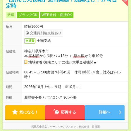
定時
派遣
ブランクOK
WEB登録・面接OK
時給1600円
給与
交通費別途支給あり
全額支給
交通費
神奈川県厚木市
勤務地
本
厚木駅
から民間バス13分
/
厚木駅
から車10分
地域密着♪湘南エリアに強い大手金融機関★
08:45～17:30(実働7時間45分 休憩1時間) ※窓口対応は9-15
勤務時間
時！
2026年10月上旬～長期 ※10月～！
期間
履歴書不要
/
パソコンスキル不要
特徴
気になる！
応募する
詳細へ
掲載元企業名
パーソルテンプスタッフ株式会社 首都圏