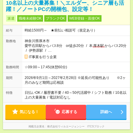
10名以上の大量募集！＼エルダー、シニア層も活
躍！／ノートPCの開梱包、設定等！
派遣
職種未経験OK
ブランクOK
WEB登録・面接OK
時給1500円～ ★前払い相談可（規定あり）
給与
神奈川県厚木市
勤務地
愛甲石田駅からバス8分 or徒歩20分
/
本
厚木駅
からバス20分
/
伊勢原駅
/
…
IT事業を行う企業
☆09:00～17:45(休憩60分)
勤務時間
2026年9月1日～2027年2月28日 ※延長の可能性あり ※2ヶ
期間
月のみなど期間は応相談
日払いOK
/
履歴書不要
/
40～50代活躍中
/
シフト勤務
/
10名以
特徴
上の大量募集
/
電話対応なし
気になる！
応募する
詳細へ
掲載元企業名
株式会社ウィルエージェンシー ITCSブロック