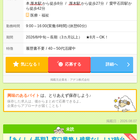
本
厚木駅
から徒歩8分
/
厚木駅
から徒歩27分
/
愛甲石田駅か
ら徒歩42分
医療・福祉
9:00～16:00(実働:6時間) (休憩60分)
勤務時間
2026/8/中旬～長期（3カ月以上） ★8月～OK！
期間
履歴書不要
/
40～50代活躍中
特徴
気になる！
応募する
詳細へ
掲載元企業名
アデコ株式会社
興味のあるバイト
は、とりあえず保存しよう♪
保存した求人は、後からまとめて応募できるよ。
企業からアプローチが届くことも！
掲載日：2026.08.07
未読
NEW
【あんしん長期】窓口業務！残業なし！17時台