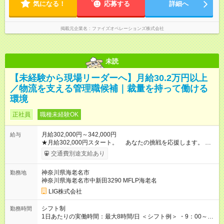
気になる！
お伺いしております ご家庭の事情等により夜勤勤務ができな
応募する
詳細へ
いという方でもご安心ください
掲載元企業名
ファイズオペレーションズ株式会社
未読
【未経験から現場リーダーへ】月給30.2万円以上
／物流を支える管理職候補｜裁量を持って働ける
環境
正社員
職種未経験OK
月給302,000円～342,000円
給与
★月給302,000円スタート。 あなたの挑戦を応援します。 ★
成果は昇給・昇格で 正当に評価します。 ★資格取得支援あり
交通費別途支給あり
（フォークリフト免許など） 【試用期間】試用期間あり 試用
期間の長さ：3ヶ月 雇用形態、給与は本採用時と同じです。
神奈川県海老名市
勤務地
神奈川県海老名市中新田3290 MFLP海老名
LIG株式会社
シフト制
勤務時間
1日あたりの実働時間：最大8時間/日 ＜シフト例＞ ・9：00～