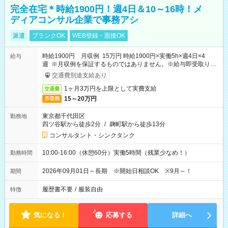
完全在宅＊時給1900円！週4日＆10～16時！メ
ディアコンサル企業で事務アシ
派遣
ブランクOK
WEB登録・面接OK
時給1900円 月収例 15万円 時給1900円×実働5h×週4日×4
給与
週 ※月収例を保証するものではありません。※給与即受取りサ
ービス利用可（利用条件有）
交通費別途支給あり
1ヶ月3万円を上限として実費支給
交通費
15～20万円
月収例
東京都千代田区
勤務地
四ツ谷駅から徒歩2分
/
麹町駅から徒歩13分
コンサルタント・シンクタンク
10:00-16:00（休憩60分）実働5時間（残業少なめ！）
勤務時間
2026年09月01日～長期 ※開始日相談OK ※9月～！
期間
履歴書不要
/
服装自由
特徴
気になる！
応募する
詳細へ