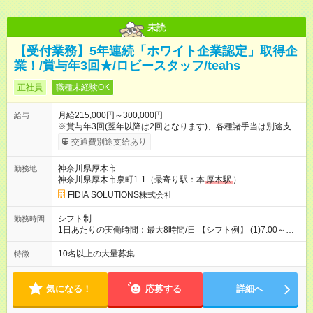
未読
【受付業務】5年連続「ホワイト企業認定」取得企
業！/賞与年3回★/ロビースタッフ/teahs
正社員
職種未経験OK
月給215,000円～300,000円
給与
※賞与年3回(翌年以降は2回となります)、各種諸手当は別途支
給！ ※能力・スキルを考慮し、ご相談の上で決定します。 【試
交通費別途支給あり
用期間】試用期間なし
神奈川県厚木市
勤務地
神奈川県厚木市泉町1-1（最寄り駅：本
厚木駅
）
FIDIA SOLUTIONS株式会社
シフト制
勤務時間
1日あたりの実働時間：最大8時間/日 【シフト例】 (1)7:00～
16:00 (2)8:00～17:00 (3)13:00～22:00 (4)14:00～23:00
(5)22:00～7:00 (6)23:00～8:00
10名以上の大量募集
特徴
気になる！
応募する
詳細へ