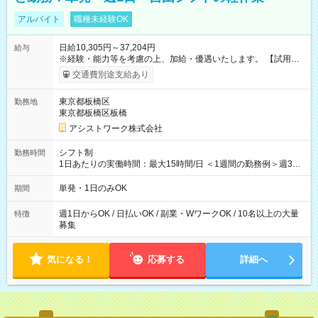
アルバイト
職種未経験OK
日給10,305円～37,204円
給与
※経験・能力等を考慮の上、加給・優遇いたします。 【試用期
間】試用期間なし
交通費別途支給あり
東京都板橋区
勤務地
東京都板橋区板橋
アシストワーク株式会社
シフト制
勤務時間
1日あたりの実働時間：最大15時間/日 ＜1週間の勤務例＞週3回
勤務 勤務：月・水・金 休み：火・木・土・日 好きな時にお仕事
可能です！ ※1日あたりの最大実働時間は日勤、夜勤共に勤務し
単発・1日のみOK
期間
た時間になります。
週1日からOK / 日払いOK / 副業・WワークOK / 10名以上の大量
特徴
募集
気になる！
応募する
詳細へ