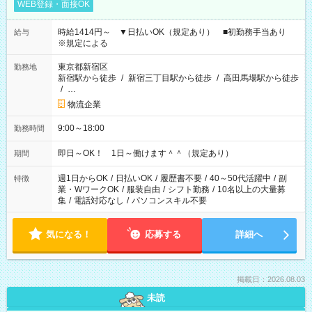
WEB登録・面接OK
時給1414円～ ▼日払いOK（規定あり） ■初勤務手当あり
給与
※規定による
東京都新宿区
勤務地
新宿駅から徒歩
/
新宿三丁目駅から徒歩
/
高田馬場駅から徒歩
/
…
物流企業
9:00～18:00
勤務時間
即日～OK！ 1日～働けます＾＾（規定あり）
期間
週1日からOK
/
日払いOK
/
履歴書不要
/
40～50代活躍中
/
副
特徴
業・WワークOK
/
服装自由
/
シフト勤務
/
10名以上の大量募
集
/
電話対応なし
/
パソコンスキル不要
気になる！
応募する
詳細へ
掲載日：2026.08.03
未読