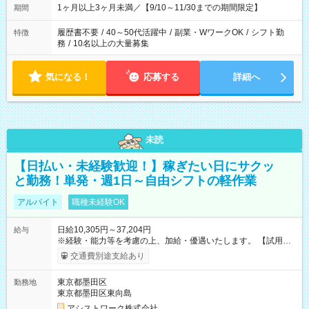
1ヶ月以上3ヶ月未満／【9/10～11/30までの期間限定】
期間
履歴書不要
/
40～50代活躍中
/
副業・WワークOK
/
シフト勤
特徴
務
/
10名以上の大量募集
気になる！
応募する
詳細へ
未読
【日払い・未経験歓迎！】稼ぎたい日にサクッ
と勤務！単発・週1日～自由シフトの軽作業
アルバイト
職種未経験OK
日給10,305円～37,204円
給与
※経験・能力等を考慮の上、加給・優遇いたします。 【試用期
間】試用期間なし
交通費別途支給あり
東京都墨田区
勤務地
東京都墨田区東向島
アシストワーク株式会社