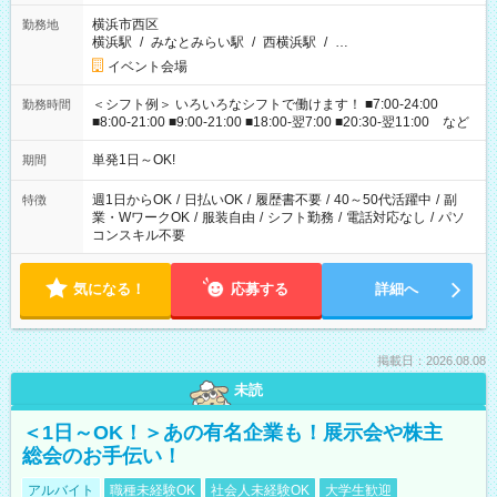
横浜市西区
勤務地
横浜駅
/
みなとみらい駅
/
西横浜駅
/
…
イベント会場
＜シフト例＞ いろいろなシフトで働けます！ ■7:00-24:00
勤務時間
■8:00-21:00 ■9:00-21:00 ■18:00-翌7:00 ■20:30-翌11:00 など
単発1日～OK!
期間
週1日からOK
/
日払いOK
/
履歴書不要
/
40～50代活躍中
/
副
特徴
業・WワークOK
/
服装自由
/
シフト勤務
/
電話対応なし
/
パソ
コンスキル不要
気になる！
応募する
詳細へ
掲載日：2026.08.08
未読
＜1日～OK！＞あの有名企業も！展示会や株主
総会のお手伝い！
アルバイト
職種未経験OK
社会人未経験OK
大学生歓迎