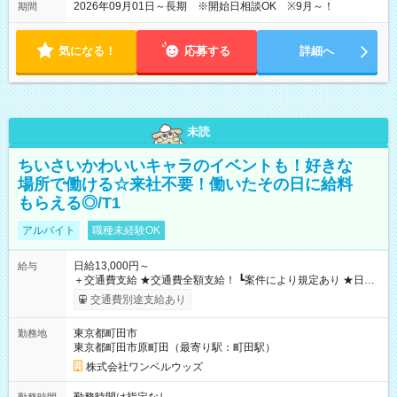
2026年09月01日～長期 ※開始日相談OK ※9月～！
期間
気になる！
応募する
詳細へ
未読
ちいさいかわいいキャラのイベントも！好きな
場所で働ける☆来社不要！働いたその日に給料
もらえる◎/T1
アルバイト
職種未経験OK
日給13,000円～
給与
＋交通費支給 ★交通費全額支給！ ┗案件により規定あり ★日払
いOK！（規定あり） ┗働いたその日に現金GET♪ お仕事後はコ
交通費別途支給あり
ンビニATMから 日払い分を引き落とせます！ 【試用期間】試
用期間なし
東京都町田市
勤務地
東京都町田市原町田（最寄り駅：町田駅）
株式会社ワンベルウッズ