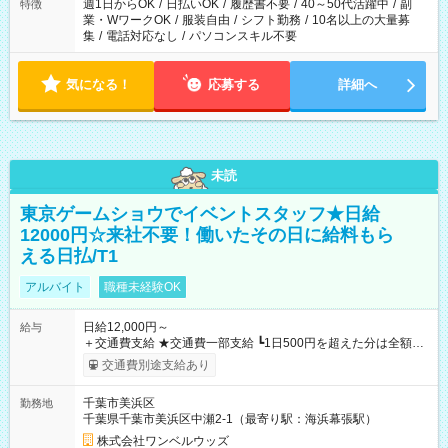
週1日からOK
/
日払いOK
/
履歴書不要
/
40～50代活躍中
/
副
特徴
業・WワークOK
/
服装自由
/
シフト勤務
/
10名以上の大量募
集
/
電話対応なし
/
パソコンスキル不要
気になる！
応募する
詳細へ
未読
東京ゲームショウでイベントスタッフ★日給
12000円☆来社不要！働いたその日に給料もら
える日払/T1
アルバイト
職種未経験OK
日給12,000円～
給与
＋交通費支給 ★交通費一部支給 ┗1日500円を超えた分は全額支
給！ ※往復500円以内の方は自己負担となります ★日払いOK！
交通費別途支給あり
（規定あり） ┗働いたその日に現金GET♪ お仕事後はコンビニ
ATMから 日払い分を引き落とせます！ 【試用期間】試用期間
千葉市美浜区
勤務地
なし
千葉県千葉市美浜区中瀬2-1（最寄り駅：海浜幕張駅）
株式会社ワンベルウッズ