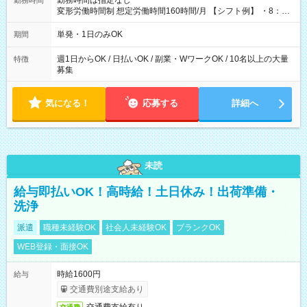
勤務時間は指定なし
勤務時間
変形労働時間制 想定労働時間160時間/月 【シフト例】 ・8：00
～21：00
単発・1日のみOK
期間
週1日からOK / 日払いOK / 副業・WワークOK / 10名以上の大量
特徴
募集
気になる！
応募する
詳細へ
未読
給与即払いOK！高時給！土日休み！出荷準備・
洗浄
派遣
職種未経験OK
社会人未経験OK
ブランクOK
WEB登録・面接OK
時給1600円
給与
交通費別途支給あり