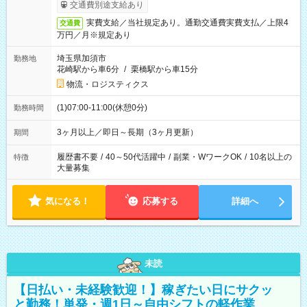
交通費別途支給あり
実費支給／当社規定あり。通勤交通費実費支払／上限4
交通費
万円／月※規定あり
埼玉県加須市
勤務地
花崎駅から車6分
/
栗橋駅から車15分
物流・ロジスティクス
(1)07:00-11:00(休憩0分)
勤務時間
3ヶ月以上／即日～長期（3ヶ月更新）
期間
履歴書不要
/
40～50代活躍中
/
副業・WワークOK
/
10名以上の
特徴
大量募集
気になる！
応募する
詳細へ
未読
【日払い・未経験歓迎！】稼ぎたい日にサクッ
と勤務！単発・週1日～自由シフトの軽作業