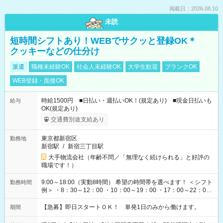
掲載日：2026.08.10
未読
短時間シフトあり！WEBでサクッと登録OK＊
クッキーなどの仕分け
派遣
職種未経験OK
社会人未経験OK
大学生歓迎
ブランクOK
WEB登録・面接OK
時給1500円 ■日払い・週払いOK！(規定あり) ■現金日払いも
給与
OK(規定あり)
交通費別途支給あり
東京都新宿区
勤務地
新宿駅
/
新宿三丁目駅
大手物流会社（年齢不問／「無理なく続けられる」と好評の
職場です！）
9:00～18:00（実動8時間） 希望の時間帯を選べます！ ＜シフト
勤務時間
例＞ ・8：30～12：00 ・10：00～19：00 ・17：00～22：00
・13：00～22：00 ・22：00～翌6：00 など
【急募】即日スタートＯＫ！ 単発1日のみから働けます。
期間