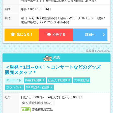
時間を選べます！ ※時間は変更となる可能性があります
急募！8月15日・16日
期間
週1日からOK
/
履歴書不要
/
副業・WワークOK
/
シフト勤務
/
特徴
電話対応なし
/
パソコンスキル不要
気になる！
応募する
詳細へ
掲載日：2026.08.07
未読
＜単発＊1日～OK！＞コンサートなどのグッズ
販売スタッフ＊
アルバイト
職種未経験OK
社会人未経験OK
大学生歓迎
ブランクOK
WEB登録・面接OK
日給1万5000円～ ■最大で日給2万8500円！
給与
交通費別途支給あり
交通費規定支給
交通費