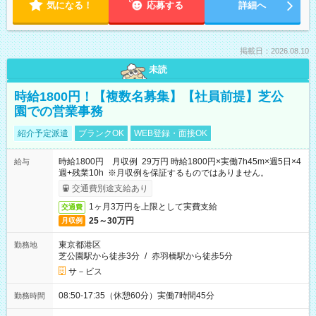
気になる！
応募する
詳細へ
掲載日：2026.08.10
未読
時給1800円！【複数名募集】【社員前提】芝公
園での営業事務
紹介予定派遣
ブランクOK
WEB登録・面接OK
時給1800円 月収例 29万円 時給1800円×実働7h45m×週5日×4
給与
週+残業10h ※月収例を保証するものではありません。
交通費別途支給あり
1ヶ月3万円を上限として実費支給
交通費
25～30万円
月収例
東京都港区
勤務地
芝公園駅から徒歩3分
/
赤羽橋駅から徒歩5分
サ－ビス
08:50-17:35（休憩60分）実働7時間45分
勤務時間