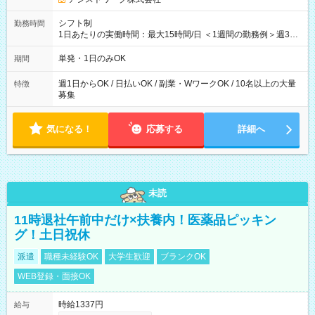
シフト制
勤務時間
1日あたりの実働時間：最大15時間/日 ＜1週間の勤務例＞週3回
勤務 勤務：月・水・金 休み：火・木・土・日 好きな時にお仕事
可能です！ ※1日あたりの最大実働時間は日勤、夜勤共に勤務し
単発・1日のみOK
期間
た時間になります。
週1日からOK / 日払いOK / 副業・WワークOK / 10名以上の大量
特徴
募集
気になる！
応募する
詳細へ
未読
11時退社午前中だけ×扶養内！医薬品ピッキン
グ！土日祝休
派遣
職種未経験OK
大学生歓迎
ブランクOK
WEB登録・面接OK
時給1337円
給与