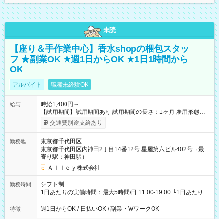
未読
【座り＆手作業中心】香水shopの梱包スタッ
フ ★副業OK ★週1日からOK ★1日1時間から
OK
アルバイト
職種未経験OK
時給1,400円～
給与
【試用期間】試用期間あり 試用期間の長さ：1ヶ月 雇用形態、
給与は本採用時と同じです。
交通費別途支給あり
東京都千代田区
勤務地
東京都千代田区内神田2丁目14番12号 星屋第六ビル402号（最
寄り駅：神田駅）
Ａｌｌｅｙ株式会社
シフト制
勤務時間
1日あたりの実働時間：最大5時間/日 11:00-19:00 └1日あたりの
実働時間：1-5時間 └上記の時間帯内であれば、いつでも勤務可
能！ └平日・土曜日の中で、お好きな曜日でご勤務いただけま
週1日からOK / 日払いOK / 副業・WワークOK
特徴
す！ 【シフト例】 ・11:00～14:00 ・16:30～19:00 ・13:00～