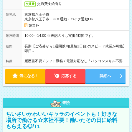
交通費支給有り
交通費
東京都八王子市
勤務地
東京都八王子市 ※車通勤・バイク通勤OK
製造外
10:00～14:00 ※表記のうち実働4時間です。
勤務時間
長期【ご応募から1週間以内(最短2日目)のスピード就業が可能】
期間
即日～
履歴書不要
/
シフト勤務
/
電話対応なし
/
パソコンスキル不要
特徴
気になる！
応募する
詳細へ
未読
ちいさいかわいいキャラのイベントも！好きな
場所で働ける☆来社不要！働いたその日に給料
もらえる◎/T1