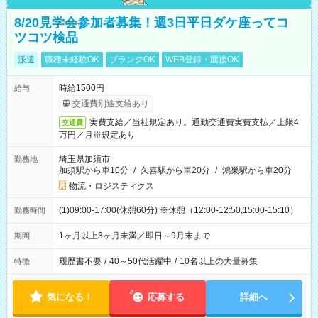
8/20見学会参加者募集！週3日平日ダケ座ってコ
ツコツ検品
派遣
職種未経験OK
ブランクOK
WEB登録・面接OK
時給1500円
給与
交通費別途支給あり
実費支給／当社規定あり。通勤交通費実費支払／上限4
交通費
万円／月※規定あり
埼玉県加須市
勤務地
加須駅から車10分
/
久喜駅から車20分
/
鴻巣駅から車20分
物流・ロジスティクス
(1)09:00-17:00(休憩60分) ※休憩（12:00-12:50,15:00-15:10）
勤務時間
1ヶ月以上3ヶ月未満／即日～9月末まで
期間
履歴書不要
/
40～50代活躍中
/
10名以上の大量募集
特徴
気になる！
応募する
詳細へ