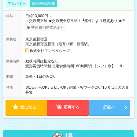
アルバイト
職種未経験OK
日給13,000円～
給与
＋交通費支給 ★交通費全額支給！ ┗案件により規定あり ★日払
いOK！（規定あり） ┗働いたその日に現金GET♪ お仕事後はコ
交通費別途支給あり
ンビニATMから 日払い分を引き落とせます！ 【試用期間】試
用期間なし
東京都新宿区
勤務地
東京都新宿区新宿（最寄り駅：新宿駅）
株式会社ワンベルウッズ
勤務時間は指定なし
勤務時間
変形労働時間制 想定労働時間160時間/月 【シフト例】 ・8：00
～21：00
単発・1日のみOK
期間
週1日からOK / 日払いOK / 副業・WワークOK / 10名以上の大量
特徴
募集
気になる！
応募する
詳細へ
未読