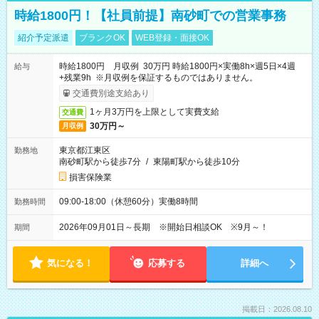
時給1800円！【社員前提】南砂町での営業事務
紹介予定派遣
ブランクOK
WEB登録・面接OK
時給1800円 月収例 30万円 時給1800円×実働8h×週5日×4週
給与
+残業9h ※月収例を保証するものではありません。
交通費別途支給あり
1ヶ月3万円を上限として実費支給
交通費
30万円～
月収例
東京都江東区
勤務地
南砂町駅から徒歩7分
/
東陽町駅から徒歩10分
損害保険業
09:00-18:00（休憩60分）実働8時間
勤務時間
2026年09月01日～長期 ※開始日相談OK ※9月～！
期間
気になる！
応募する
詳細へ
掲載日：2026.08.10