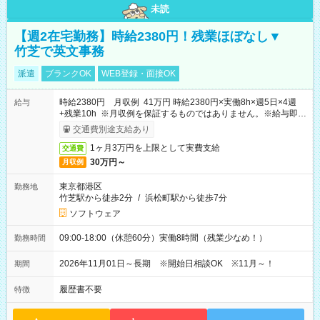
未読
【週2在宅勤務】時給2380円！残業ほぼなし▼
竹芝で英文事務
派遣
ブランクOK
WEB登録・面接OK
時給2380円 月収例 41万円 時給2380円×実働8h×週5日×4週
給与
+残業10h ※月収例を保証するものではありません。※給与即受
取りサービス利用可（利用条件有）
交通費別途支給あり
1ヶ月3万円を上限として実費支給
交通費
30万円～
月収例
東京都港区
勤務地
竹芝駅から徒歩2分
/
浜松町駅から徒歩7分
ソフトウェア
09:00-18:00（休憩60分）実働8時間（残業少なめ！）
勤務時間
2026年11月01日～長期 ※開始日相談OK ※11月～！
期間
履歴書不要
特徴