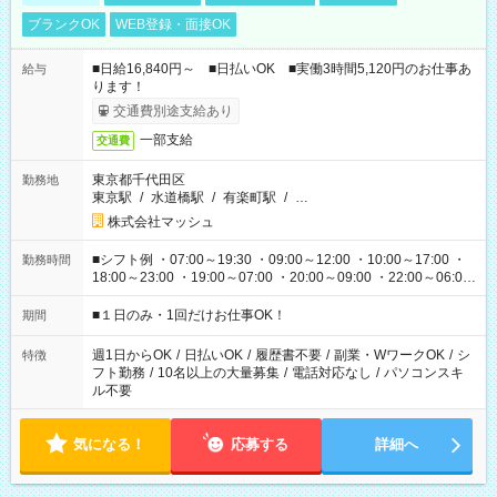
ブランクOK
WEB登録・面接OK
■日給16,840円～ ■日払いOK ■実働3時間5,120円のお仕事あ
給与
ります！
交通費別途支給あり
一部支給
交通費
東京都千代田区
勤務地
東京駅
/
水道橋駅
/
有楽町駅
/
…
株式会社マッシュ
■シフト例 ・07:00～19:30 ・09:00～12:00 ・10:00～17:00 ・
勤務時間
18:00～23:00 ・19:00～07:00 ・20:00～09:00 ・22:00～06:00
etc ★最短で3時間で5,120円のお仕事から 15時間で2万円近く稼
げるお仕事も！ ご希望のお時間に合わせてご紹介！ ※シフトは
■１日のみ・1回だけお仕事OK！
期間
現場によって異なります。 ※勿論、休憩時間はあるのでご安心
ください！
週1日からOK
/
日払いOK
/
履歴書不要
/
副業・WワークOK
/
シ
特徴
フト勤務
/
10名以上の大量募集
/
電話対応なし
/
パソコンスキ
ル不要
気になる！
応募する
詳細へ