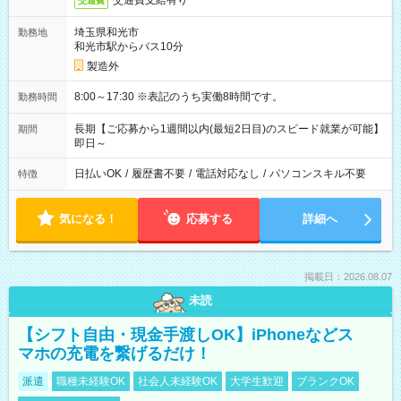
交通費支給有り
交通費
埼玉県和光市
勤務地
和光市駅からバス10分
製造外
8:00～17:30 ※表記のうち実働8時間です。
勤務時間
長期【ご応募から1週間以内(最短2日目)のスピード就業が可能】
期間
即日～
日払いOK
/
履歴書不要
/
電話対応なし
/
パソコンスキル不要
特徴
気になる！
応募する
詳細へ
掲載日：2026.08.07
未読
【シフト自由・現金手渡しOK】iPhoneなどス
マホの充電を繋げるだけ！
派遣
職種未経験OK
社会人未経験OK
大学生歓迎
ブランクOK