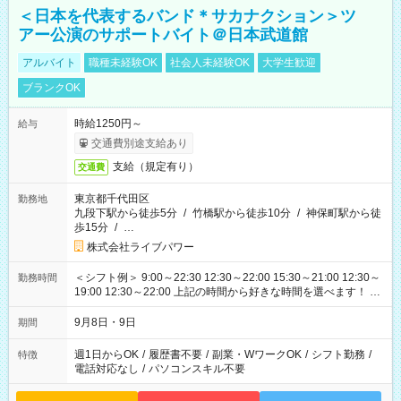
＜日本を代表するバンド＊サカナクション＞ツ
アー公演のサポートバイト＠日本武道館
アルバイト
職種未経験OK
社会人未経験OK
大学生歓迎
ブランクOK
時給1250円～
給与
交通費別途支給あり
支給（規定有り）
交通費
東京都千代田区
勤務地
九段下駅から徒歩5分
/
竹橋駅から徒歩10分
/
神保町駅から徒
歩15分
/
…
株式会社ライブパワー
＜シフト例＞ 9:00～22:30 12:30～22:00 15:30～21:00 12:30～
勤務時間
19:00 12:30～22:00 上記の時間から好きな時間を選べます！ ※
時間は変更となる可能性があります
9月8日・9日
期間
週1日からOK
/
履歴書不要
/
副業・WワークOK
/
シフト勤務
/
特徴
電話対応なし
/
パソコンスキル不要