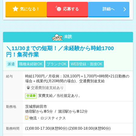
18:00 などのように、自由な働き方が可能なお仕事です！
気になる！
応募する
詳細へ
未読
＼11/30までの短期！／未経験から時給1700
円！集荷作業
派遣
職種未経験OK
ブランクOK
WEB登録・面接OK
時給1700円／月収例：328,100円＝1,700円×8時間×21日勤務の
給与
場合＋残業代(月20時間の場合)、交通費別途支給
交通費別途支給あり
実費支給／当社規定あり。
交通費
茨城県鉾田市
勤務地
徳宿駅から車5分
/
涸沼駅から車12分
物流・ロジスティクス
(1)08:00-17:30(休憩90分) (2)08:00-18:00(休憩90分)
勤務時間