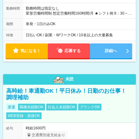
勤務時間は指定なし
勤務時間
変形労働時間制 想定労働時間160時間/月 ★シフト例 8：30～
19：00
単発・1日のみOK
期間
日払いOK / 副業・WワークOK / 10名以上の大量募集
特徴
気になる！
応募する
詳細へ
未読
高時給！車通勤OK！平日休み！日勤のお仕事！
調理補助
派遣
職種未経験OK
社会人未経験OK
ブランクOK
WEB登録・面接OK
時給1600円
給与
交通費別途支給あり