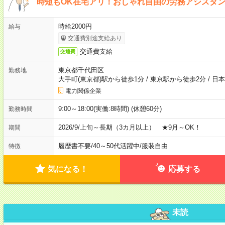
時短もOK在宅アリ！おしゃれ自由の労務アシスタ
時給2000円
給与
交通費別途支給あり
交通費支給
交通費
東京都千代田区
勤務地
大手町(東京都)駅から徒歩1分
/
東京駅から徒歩2分
/
日本
電力関係企業
9:00～18:00(実働:8時間) (休憩60分)
勤務時間
2026/9/上旬～長期（3カ月以上） ★9月～OK！
期間
履歴書不要
/
40～50代活躍中
/
服装自由
特徴
気になる！
応募する
未読