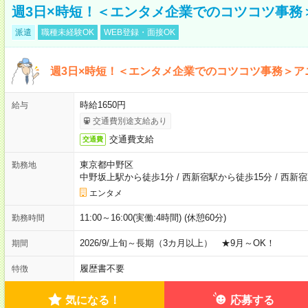
週3日×時短！＜エンタメ企業でのコツコツ事務
派遣
職種未経験OK
WEB登録・面接OK
週3日×時短！＜エンタメ企業でのコツコツ事務＞ア
時給1650円
給与
交通費別途支給あり
交通費支給
交通費
東京都中野区
勤務地
中野坂上駅から徒歩1分
/
西新宿駅から徒歩15分
/
西新宿
エンタメ
11:00～16:00(実働:4時間) (休憩60分)
勤務時間
2026/9/上旬～長期（3カ月以上） ★9月～OK！
期間
履歴書不要
特徴
気になる！
応募する