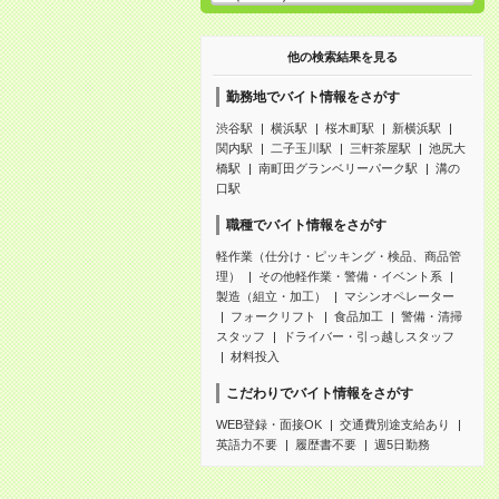
他の検索結果を見る
勤務地でバイト情報をさがす
渋谷駅
横浜駅
桜木町駅
新横浜駅
関内駅
二子玉川駅
三軒茶屋駅
池尻大
橋駅
南町田グランベリーパーク駅
溝の
口駅
職種でバイト情報をさがす
軽作業（仕分け・ピッキング・検品、商品管
理）
その他軽作業・警備・イベント系
製造（組立・加工）
マシンオペレーター
フォークリフト
食品加工
警備・清掃
スタッフ
ドライバー・引っ越しスタッフ
材料投入
こだわりでバイト情報をさがす
WEB登録・面接OK
交通費別途支給あり
英語力不要
履歴書不要
週5日勤務