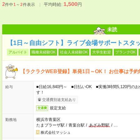
1,500
2
平均時給:
円
件中
1
～
2
件表示
未読
【1日～自由シフト】ライブ会場サポートスタッ
アルバイト
職種未経験OK
社会人未経験OK
大学生歓迎
ブランクOK
【ラクラクWEB登録】単発1日～OK！ お仕事は予
■日給16,840円～ ■日払いOK ■実働3時間5,120
給与
す！
交通費別途支給あり
規定支給
交通費
横浜市青葉区
勤務地
たまプラーザ駅
/
青葉台駅
/
あざみ野駅
/
…
株式会社マッシュ