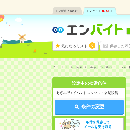
エン派遣
71454
件
エン バイト
82531
件
0
気になるリスト
保存した希
バイトTOP
関東
神奈川のアルバイト・バイ
設定中の検索条件
あざみ野 / イベントスタッフ・会場設営
条件の変更
条件を保存して
メールを受け取る