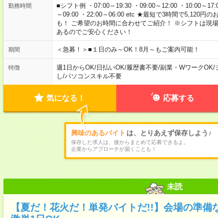
■シフト例 ・07:00～19:30 ・09:00～12:00 ・10:00～17:00
勤務時間
～09:00 ・22:00～06:00 etc ★最短で3時間で5,
も！ ご希望のお時間に合わせてご紹介！ ※シフトは現
あるのでご安心ください！
＜急募！＞■１日のみ～OK！8月～もご案内可能！
期間
週1日からOK
/
日払いOK
/
履歴書不要
/
副業・WワークOK
/
特徴
し
/
パソコンスキル不要
気になる！
応募する
興味のあるバイト
は、とりあえず保存しよう♪
保存した求人は、後からまとめて応募できるよ。
企業からアプローチが届くことも！
未読
【夏だ！花火だ！単発バイトだ!!】会場の準備