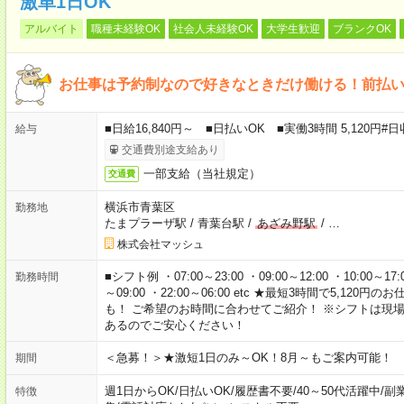
激単1日OK
アルバイト
職種未経験OK
社会人未経験OK
大学生歓迎
ブランクOK
お仕事は予約制なので好きなときだけ働ける！前払い
■日給16,840円～ ■日払いOK ■実働3時間 5,120
給与
交通費別途支給あり
一部支給（当社規定）
交通費
横浜市青葉区
勤務地
たまプラーザ駅
/
青葉台駅
/
あざみ野駅
/
…
株式会社マッシュ
■シフト例 ・07:00～23:00 ・09:00～12:00 ・10:00～17:00
勤務時間
～09:00 ・22:00～06:00 etc ★最短3時間で5,1
も！ ご希望のお時間に合わせてご紹介！ ※シフトは現
あるのでご安心ください！
＜急募！＞★激短1日のみ～OK！8月～もご案内可能！
期間
週1日からOK
/
日払いOK
/
履歴書不要
/
40～50代活躍中
/
副
特徴