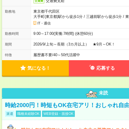
交通費支給
交通費
東京都千代田区
勤務地
大手町(東京都)駅から徒歩1分
/
三越前駅から徒歩1分
/
東
IT・通信
9:00～17:00(実働:7時間) (休憩60分)
勤務時間
2026/9/上旬～長期（3カ月以上） ★9月～OK！
期間
履歴書不要
/
40～50代活躍中
特徴
気になる！
応募する
未読
時給2000円！時短もOK在宅アリ！おしゃれ自
派遣
職種未経験OK
WEB登録・面接OK