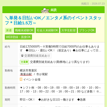
掲載日：2026.07.23
未読
＼単発＆日払いOK／エンタメ系のイベントスタッ
フ＊日給1.5万～
派遣
職種未経験OK
社会人未経験OK
大学生歓迎
ブランクOK
WEB登録・面接OK
日給1万5000円～※実働5時間で日給7000円のお仕事もありま
給与
す ◆日払い・週払いOK！（規定あり）◆お仕事によって日給も
異なります
交通費別途支給あり
交通費別途支給あり(勤務地により異なります)
交通費
横浜市青葉区
勤務地
青葉台駅
/
市が尾駅
イベント会場
▼シフト例 ・08：00～19：00 ・09：00～18：00 ・10：00～
勤務時間
17：00 ・13：00～22：00 ・16：00～21：00 など多数！ ※お
仕事により勤務時間が異なります
即日～OK！ ◆お好きな日1日～働けます ◆急募
期間