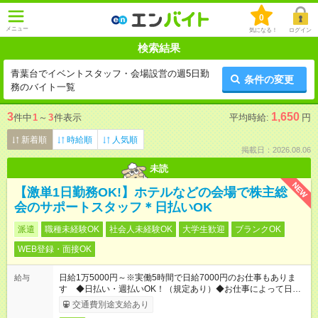
0
メニュー
気になる！
ログイン
検索結果
青葉台でイベントスタッフ・会場設営の週5日勤
条件の変更
務のバイト一覧
3
1,650
件中
1
～
3
件表示
平均時給:
円
新着順
時給順
人気順
掲載日：2026.08.06
未読
NEW
【激単1日勤務OK!】ホテルなどの会場で株主総
会のサポートスタッフ＊日払いOK
派遣
職種未経験OK
社会人未経験OK
大学生歓迎
ブランクOK
WEB登録・面接OK
日給1万5000円～※実働5時間で日給7000円のお仕事もありま
給与
す ◆日払い・週払いOK！（規定あり）◆お仕事によって日給も
異なります
交通費別途支給あり