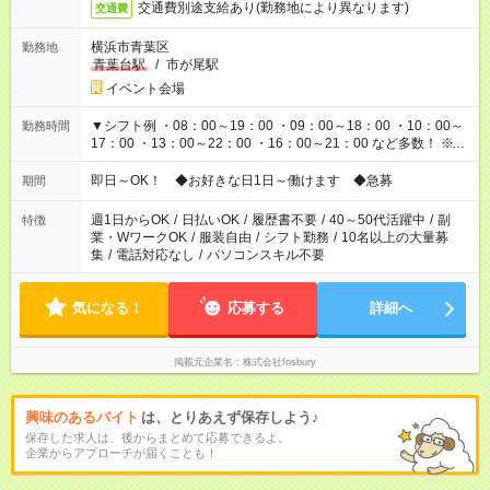
交通費別途支給あり(勤務地により異なります)
交通費
横浜市青葉区
勤務地
青葉台駅
/
市が尾駅
イベント会場
▼シフト例 ・08：00～19：00 ・09：00～18：00 ・10：00～
勤務時間
17：00 ・13：00～22：00 ・16：00～21：00 など多数！ ※お
仕事により勤務時間が異なります
即日～OK！ ◆お好きな日1日～働けます ◆急募
期間
週1日からOK
/
日払いOK
/
履歴書不要
/
40～50代活躍中
/
副
特徴
業・WワークOK
/
服装自由
/
シフト勤務
/
10名以上の大量募
集
/
電話対応なし
/
パソコンスキル不要
気になる！
応募する
詳細へ
掲載元企業名
株式会社fosbury
興味のあるバイト
は、とりあえず保存しよう♪
保存した求人は、後からまとめて応募できるよ。
企業からアプローチが届くことも！