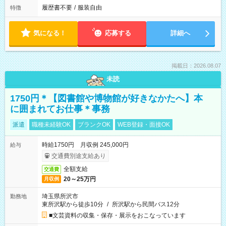
履歴書不要
/
服装自由
特徴
気になる！
応募する
詳細へ
掲載日：2026.08.07
未読
1750円＊【図書館や博物館が好きなかたへ】本
に囲まれてお仕事＊事務
派遣
職種未経験OK
ブランクOK
WEB登録・面接OK
時給1750円 月収例 245,000円
給与
交通費別途支給あり
全額支給
交通費
20～25万円
月収例
埼玉県所沢市
勤務地
東所沢駅から徒歩10分
/
所沢駅から民間バス12分
■文芸資料の収集・保存・展示をおこなっています