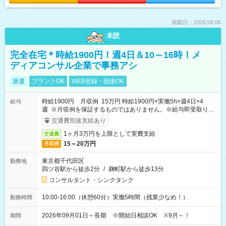
掲載日：2026.08.06
未読
完全在宅＊時給1900円！週4日＆10～16時！メ
ディアコンサル企業で事務アシ
派遣
ブランクOK
WEB登録・面接OK
時給1900円 月収例 15万円 時給1900円×実働5h×週4日×4
給与
週 ※月収例を保証するものではありません。※給与即受取りサ
ービス利用可（利用条件有）
交通費別途支給あり
1ヶ月3万円を上限として実費支給
交通費
15～20万円
月収例
東京都千代田区
勤務地
四ツ谷駅から徒歩2分
/
麹町駅から徒歩13分
コンサルタント・シンクタンク
10:00-16:00（休憩60分）実働5時間（残業少なめ！）
勤務時間
2026年09月01日～長期 ※開始日相談OK ※9月～！
期間