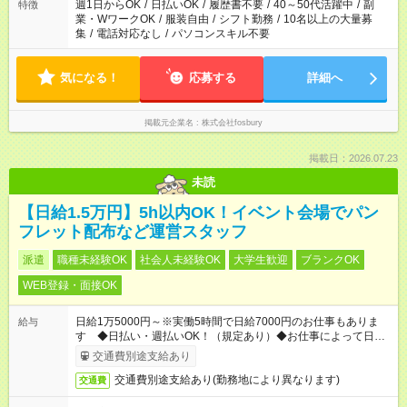
週1日からOK
/
日払いOK
/
履歴書不要
/
40～50代活躍中
/
副
特徴
業・WワークOK
/
服装自由
/
シフト勤務
/
10名以上の大量募
集
/
電話対応なし
/
パソコンスキル不要
気になる！
応募する
詳細へ
掲載元企業名
株式会社fosbury
掲載日：2026.07.23
未読
【日給1.5万円】5h以内OK！イベント会場でパン
フレット配布など運営スタッフ
派遣
職種未経験OK
社会人未経験OK
大学生歓迎
ブランクOK
WEB登録・面接OK
日給1万5000円～※実働5時間で日給7000円のお仕事もありま
給与
す ◆日払い・週払いOK！（規定あり）◆お仕事によって日給も
異なります
交通費別途支給あり
交通費別途支給あり(勤務地により異なります)
交通費