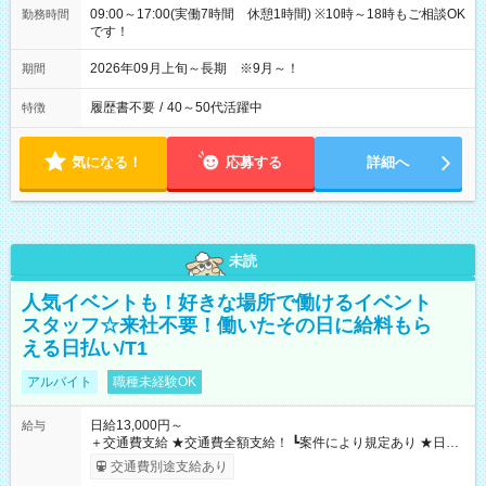
09:00～17:00(実働7時間 休憩1時間) ※10時～18時もご相談OK
勤務時間
です！
2026年09月上旬～長期 ※9月～！
期間
履歴書不要
/
40～50代活躍中
特徴
気になる！
応募する
詳細へ
未読
人気イベントも！好きな場所で働けるイベント
スタッフ☆来社不要！働いたその日に給料もら
える日払い/T1
アルバイト
職種未経験OK
日給13,000円～
給与
＋交通費支給 ★交通費全額支給！ ┗案件により規定あり ★日払
いOK！（規定あり） ┗働いたその日に現金GET♪ お仕事後はコ
交通費別途支給あり
ンビニATMから 日払い分を引き落とせます！ 【試用期間】試