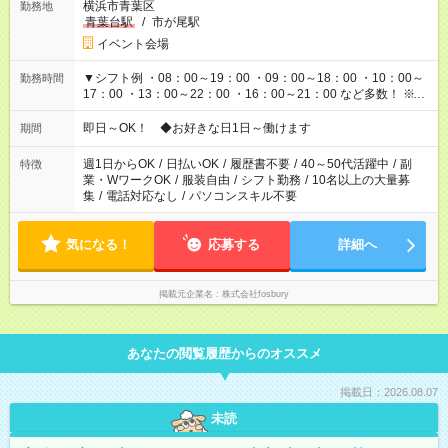
横浜市青葉区
勤務地
青葉台駅
/
市が尾駅
イベント会場
▼シフト例 ・08：00～19：00 ・09：00～18：00 ・10：00～
勤務時間
17：00 ・13：00～22：00 ・16：00～21：00 など多数！ ※お
仕事により勤務時間が異なります
即日～OK！ ◆お好きな日1日～働けます
期間
週1日からOK
/
日払いOK
/
履歴書不要
/
40～50代活躍中
/
副
特徴
業・WワークOK
/
服装自由
/
シフト勤務
/
10名以上の大量募
集
/
電話対応なし
/
パソコンスキル不要
気になる！
応募する
詳細へ
掲載元企業名
株式会社fosbury
あなたの閲覧履歴からのオススメ
掲載日：2026.08.07
未読