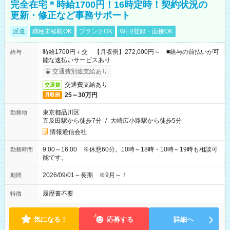
完全在宅＊時給1700円！16時定時！契約状況の
更新・修正など事務サポート
派遣
職種未経験OK
ブランクOK
WEB登録・面接OK
時給1700円＋交 【月収例】272,000円～ ■給与の前払いが可
給与
能な速払いサービスあり
交通費別途支給あり
交通費支給あり
交通費
25～30万円
月収例
東京都品川区
勤務地
五反田駅から徒歩7分
/
大崎広小路駅から徒歩5分
情報通信会社
9:00～16:00 ※休憩60分。10時～18時・10時～19時も相談可
勤務時間
能です。
2026/09/01～長期 ※9月～！
期間
履歴書不要
特徴
気になる！
応募する
詳細へ