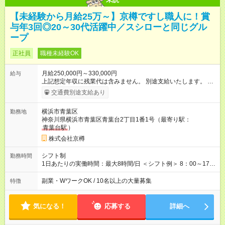
【未経験から月給25万～】京樽ですし職人に！賞
与年3回◎20～30代活躍中／スシローと同じグル
ープ
正社員
職種未経験OK
月給250,000円～330,000円
給与
上記想定年収に残業代は含みません。 別途支給いたします。 各
種手当＋原則賞与年3回 ＜その他月収例＞ 560.8万円／（店長、
交通費別途支給あり
33万円+諸手当+賞与3回） 447.9万円／（副店長、27万円+諸手
当+賞与3回） ※試用期間は3ヶ月で、その間の雇用形態は正社員
横浜市青葉区
勤務地
です。 条件に変更はありません。 【試用期間】試用期間あり
神奈川県横浜市青葉区青葉台2丁目1番1号（最寄り駅：
試用期間の長さ：3ヶ月 雇用形態、給与は本採用時と同じです。
青葉台駅
）
株式会社京樽
シフト制
勤務時間
1日あたりの実働時間：最大8時間/日 ＜シフト例＞ 8：00～17：
00 9：00～18：00 14：00～23：00 ※中には10時営業開始の店
舗や、20時に営業終了の店舗もあります。店舗により異なりま
副業・WワークOK / 10名以上の大量募集
特徴
す。 ※残業は月平均20～30時間程度です。残業代は別途全額支
給いたします。
気になる！
応募する
詳細へ