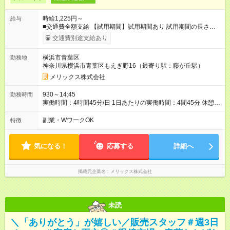
時給1,225円～
給与
■交通費全額支給 【試用期間】試用期間あり 試用期間の長さ：3
ヶ月 雇用形態、給与は本採用時と同じです。
交通費別途支給あり
横浜市青葉区
勤務地
神奈川県横浜市青葉区もえぎ野16（最寄り駅：藤が丘駅）
メリックス株式会社
930～14:45
勤務時間
実働時間：4時間45分/日 1日あたりの実働時間：4間45分 休憩：
30分 ※勤務時間につきましては、お気軽に面接時ご相談くださ
い ◆週3日勤務～OK ◆決められた時間内のお仕事なので 家族と
副業・WワークOK
特徴
過ごす時間もしっかり確保できます。 ◆長期で働きたい方歓
迎！
気になる！
応募する
詳細へ
掲載元企業名
メリックス株式会社
未読
＼「ありがとう」が嬉しい／販売スタッフ＃週3日