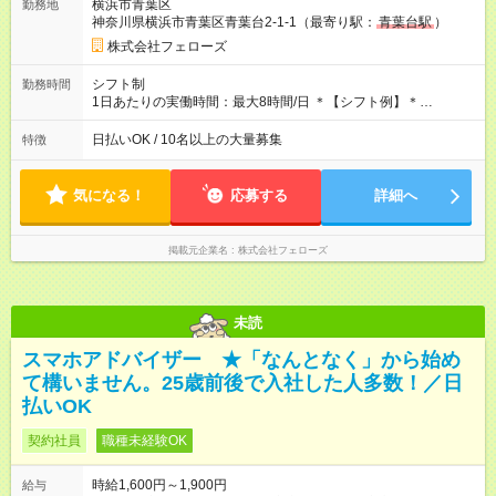
横浜市青葉区
勤務地
たいという人もいると思います。このあたりは柔軟に対応する
神奈川県横浜市青葉区青葉台2-1-1（最寄り駅：
青葉台駅
）
ので、お気軽にご相談ください！ ※2ヶ月の試用期間がありま
す。その間の給与・待遇に変更はありません。 【試用期間】試
株式会社フェローズ
用期間あり 試用期間の長さ：2ヶ月 雇用形態、給与は本採用時
と同じです。
シフト制
勤務時間
1日あたりの実働時間：最大8時間/日 ＊【シフト例】＊
(1) 10:00～19:00 (2) 11:00～20:00 (3) 12:00～21:00 など ◎
いずれも実働8時間・休憩1時間です。中抜けシフトなどはあり
日払いOK / 10名以上の大量募集
特徴
ません。 ◎残業は少なく、月10時間未満です。「残業代で稼ぎ
たい」などあれば相談に応じますのでおっしゃってください！
気になる！
応募する
詳細へ
掲載元企業名
株式会社フェローズ
未読
スマホアドバイザー ★「なんとなく」から始め
て構いません。25歳前後で入社した人多数！／日
払いOK
契約社員
職種未経験OK
時給1,600円～1,900円
給与