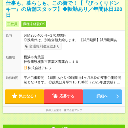
仕事も、暮らしも、この街で！【『びっくりドン
キー』の店舗スタッフ】◆転勤あり／年間休日120
日
正社員
職種未経験OK
月給230,400円～270,000円
給与
◎残業代は、別途全額支給します。 【試用期間】試用期間あり
試用期間の長さ：3ヶ月 雇用形態、給与は本採用時と同じです。
交通費別途支給あり
横浜市青葉区
勤務地
神奈川県横浜市青葉区青葉台１１６
株式会社アレフ
平均労働時間：1週間あたり40時間 ◎1ヶ月単位の変形労働時間
勤務時間
制となります。 ◎残業は月平均16.15時間（2025年度実績）。
ワークライフバランス充実のため、働きやすい環境づくりを推
進しています。 平均労働時間：1週間あたり40時間 ◎1ヶ月単位
気になる！
の変形労働時間制となります。 ◎残業は月平均16.15時間
応募する
詳細へ
（2025年度実績）。ワークライフバランス充実のため、働きや
すい環境づくりを推進しています。
掲載元企業名
株式会社アレフ