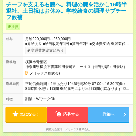
チーフを支える右腕へ。料理の腕を活かし16時半
退社。土日祝はお休み。学校給食の調理サブチー
フ候補
正社員
月給220,000円～260,000円
給与
■昇給あり ■給与改定年1回 ■賞与年2回 ■交通費支給 ※残業代は
別途支給 ※試用期間3カ月あり/試用期間中の待遇に変更はござい
交通費別途支給あり
ません。 【試用期間】試用期間あり 試用期間の長さ：3ヶ月 雇
用形態、給与は本採用時と同じです。
横浜市青葉区
勤務地
神奈川県横浜市青葉区田奈町５１ー１３（最寄り駅：田奈駅）
メリックス株式会社
平均労働時間：1年あたり1946時間30分 07:00～16:30 実働：
勤務時間
8.5時間 休憩：1時間 ※配属先により出社時間が異なります ◎基
本は定時退社となります！夜遅くまでの残業はありません。 残
業が少なく、プライベート時間も充実出来ます。 オンオフがつ
副業・WワークOK
特徴
きやすく自分時間を楽しめ、家族時間も大切にできる環境で
す。 平均労働時間：1年あたり1946時間30分 07:00～16:30 実
働：8.5時間 休憩：1時間 ※配属先により出社時間が異なります
気になる！
応募する
詳細へ
◎基本は定時退社となります！夜遅くまでの残業はありません。
残業が少なく、プライベート時間も充実出来ます。 オンオフが
つきやすく自分時間を楽しめ、家族時間も大切にできる環境で
掲載元企業名
メリックス株式会社
す。