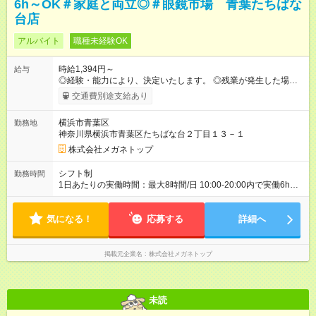
6h～OK＃家庭と両立◎＃眼鏡市場 青葉たちばな
台店
アルバイト
職種未経験OK
時給1,394円～
給与
◎経験・能力により、決定いたします。 ◎残業が発生した場合
は、1分単位で時間外手当を支給します。 【試用期間】試用期間
交通費別途支給あり
あり 試用期間の長さ：3ヶ月 雇用形態、給与は本採用時と同じ
です。
横浜市青葉区
勤務地
神奈川県横浜市青葉区たちばな台２丁目１３－１
株式会社メガネトップ
シフト制
勤務時間
1日あたりの実働時間：最大8時間/日 10:00-20:00内で実働6h
※1日6h以上、 土日含む週3日以上勤務できる方 （シフト例） パ
ート（朝）：10～17時 パート（昼）：12～19時など ※副業・W
気になる！
ワーク不可
応募する
詳細へ
掲載元企業名
株式会社メガネトップ
未読