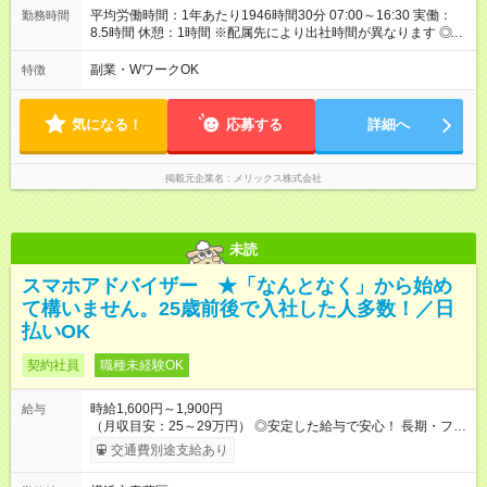
平均労働時間：1年あたり1946時間30分 07:00～16:30 実働：
勤務時間
8.5時間 休憩：1時間 ※配属先により出社時間が異なります ◎基
本は定時退社となります！夜遅くまでの残業はありません。 残
業が少なく、プライベート時間も充実出来ます。 オンオフがつ
副業・WワークOK
特徴
きやすく自分時間を楽しめ、家族時間も大切にできる環境で
す。 平均労働時間：1年あたり1946時間30分 07:00～16:30 実
働：8.5時間 休憩：1時間 ※配属先により出社時間が異なります
気になる！
応募する
詳細へ
◎基本は定時退社となります！夜遅くまでの残業はありません。
残業が少なく、プライベート時間も充実出来ます。 オンオフが
つきやすく自分時間を楽しめ、家族時間も大切にできる環境で
掲載元企業名
メリックス株式会社
す。
未読
スマホアドバイザー ★「なんとなく」から始め
て構いません。25歳前後で入社した人多数！／日
払いOK
契約社員
職種未経験OK
時給1,600円～1,900円
給与
（月収目安：25～29万円） ◎安定した給与で安心！ 長期・フル
タイムで勤務いただける方にお越しいただきたいと思っていま
交通費別途支給あり
す。シフトが削られることはないので、安定した給与が入りま
す。 ◎日払い・週払いもOK！※規定あり すぐに働きたい、稼ぎ