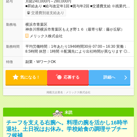
月給240,000円～280,000円
給与
■昇給あり ■給与改定年1回 ■賞与年2回 ■交通費支給 ※残業代は
別途支給 ※試用期間3カ月あり/試用期間中の待遇に変更はござい
交通費別途支給あり
ません。 【試用期間】試用期間あり 試用期間の長さ：3ヶ月 雇
用形態、給与は本採用時と同じです。
横浜市青葉区
勤務地
神奈川県横浜市青葉区もえぎ野１６（最寄り駅：藤が丘駅）
メリックス株式会社
平均労働時間：1年あたり1946時間30分 07:00～16:30 実働：
勤務時間
8.5時間 休憩：1時間 ※配属先により出社時間が異なります ◎基
本は定時退社となります！夜遅くまでの残業はありません。 残
業が少なく、プライベート時間も充実出来ます。 オンオフがつ
副業・WワークOK
特徴
きやすく自分時間を楽しめ、家族時間も大切にできる環境で
す。 平均労働時間：1年あたり1946時間30分 07:00～16:30 実
働：8.5時間 休憩：1時間 ※配属先により出社時間が異なります
気になる！
応募する
詳細へ
◎基本は定時退社となります！夜遅くまでの残業はありません。
残業が少なく、プライベート時間も充実出来ます。 オンオフが
つきやすく自分時間を楽しめ、家族時間も大切にできる環境で
掲載元企業名
メリックス株式会社
す。
未読
チーフを支える右腕へ。料理の腕を活かし16時半
退社。土日祝はお休み。学校給食の調理サブチー
フ候補