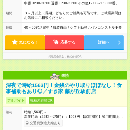
中番10:30-20:00 遅番11:30-21:00 その他12:00-21:30 中番、遅
番メイン予定
３ヶ月以上（長期）どちらのご就業も可能です。ご就業期間は
期間
お気軽にご相談ください。
40～50代活躍中
/
服装自由
/
シフト勤務
/
パソコンスキル不要
特徴
気になる！
応募する
詳細へ
掲載元企業名
株式会社iDA
未読
深夜で時給1563円！金銭のやり取りほぼなし！食
事補助もあり◎／すき家 藤が丘駅前店
アルバイト
職種未経験OK
時給1,563円～
給与
深夜時給（22時～翌5時）：1563円 【試用期間】試用期間あり
試用期間の長さ：1ヶ月 雇用形態、給与は本採用時と同じです。
交通費別途支給あり
試用期間の実態は30日（※条件変更なし）ですが、切り上げで