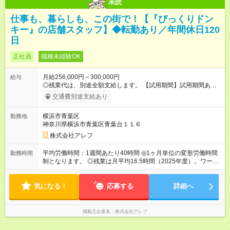
未読
仕事も、暮らしも、この街で！【『びっくりドン
キー』の店舗スタッフ】◆転勤あり／年間休日120
日
正社員
職種未経験OK
月給256,000円～300,000円
給与
◎残業代は、別途全額支給します。 【試用期間】試用期間あり
試用期間の長さ：3ヶ月 雇用形態、給与は本採用時と同じです。
交通費別途支給あり
横浜市青葉区
勤務地
神奈川県横浜市青葉区青葉台１１６
株式会社アレフ
平均労働時間：1週間あたり40時間 ◎1ヶ月単位の変形労働時間
勤務時間
制となります。 ◎残業は月平均16.5時間（2025年度）。ワーク
ライフバランス充実のため、働きやすい環境づくりを推進して
います。 平均労働時間：1週間あたり40時間 ◎1ヶ月単位の変形
気になる！
労働時間制となります。 ◎残業は月平均16.5時間（2025年
応募する
詳細へ
度）。ワークライフバランス充実のため、働きやすい環境づく
りを推進しています。
掲載元企業名
株式会社アレフ