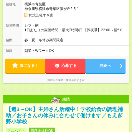
一ヶ月とさせていただきます。 研修制度あり：15時間(研修中も
横浜市青葉区
勤務地
同時給）
神奈川県横浜市青葉区藤が丘2-5-1
株式会社すき家
シフト制
勤務時間
1日あたりの実働時間：最大7時間/日 【深夜帯】22:00～翌5:00
週2日～・1日2h～OK◎ ※22:00から翌5:00までは18歳以上の方
のみ勤務可能です（18歳未満の深夜業務禁止のため） ★深夜で
春・夏・冬休み期間限定
期間
も安心して働けます★ すき家では、ワンオペを禁止していま
す。 必ず、2名以上での勤務を行いますので、安心して働けま
副業・WワークOK
特徴
す。
気になる！
応募する
詳細へ
掲載元企業名
株式会社すき家
未読
【週3～OK】主婦さん活躍中！学校給食の調理補
助／お子さんの休みに合わせて働けます／もえぎ
野小学校
アルバイト
職種未経験OK