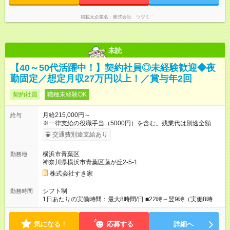
掲載元企業名
株式会社 ツツミ
未読
【40～50代活躍中！】契約社員◎未経験歓迎◆夜
勤固定／想定月収27万円以上！／賞与年2回
契約社員
職種未経験OK
月給215,000円～
給与
※一律支給の役職手当（5000円）を含む。残業代は別途全額支
給。 ※深夜勤務手当は、残業時間等により変動します。 ※想定
交通費別途支給あり
月収27万円以上 ※最大4回昇給のチャンスあり ※賞与年2回支給
【試用期間】試用期間なし
横浜市青葉区
勤務地
神奈川県横浜市青葉区藤が丘2-5-1
株式会社すき家
シフト制
勤務時間
1日あたりの実働時間：最大8時間/日 ■22時～翌9時（実働8時
間） ※上記はあくまでも一例です。店舗により、時間が前後す
る場合・残業がある場合があります。 ★0時～9時は必ず2名以上
気になる！
のシフトを組んでいます。 ★各店舗のサポートのために本社に
応募する
詳細へ