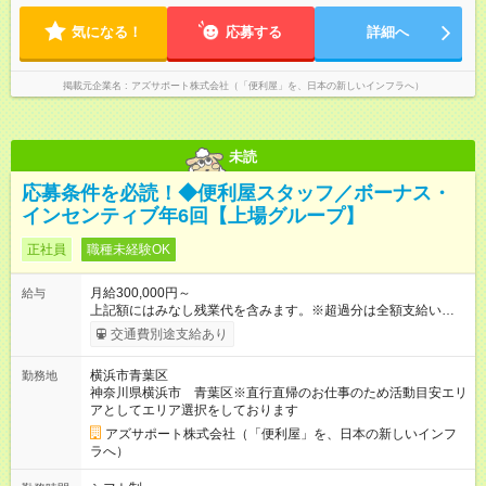
社用車は、社員各自が保管していただきます 駐車場代が仮にか
ため、最初に訪問するお客様と、最後のお客様のご自宅の場所
かる場合、各自での負担となります 【試用期間】試用期間あり
気になる！
によっては出勤・退勤時間が変動する場合がございます 例）
応募する
詳細へ
試用期間の長さ：4ヶ月 ※ 雇用形態と給与に、本採用時と異なる
閑散期10時に出発、退勤16時代～繁忙期7時代に出発～帰宅20
部分があります。 雇用形態：中途採用（契約社員） 給与：本採
時代
用時と同じです。 試用期間中は嘱託社員契約となります。嘱託
掲載元企業名
アズサポート株式会社（「便利屋」を、日本の新しいインフラへ）
社員契約中の給与・待遇・福利厚生は正社員のものと同じで
す。99％の方が試用期間後に正社員に移行しております。
未読
応募条件を必読！◆便利屋スタッフ／ボーナス・
インセンティブ年6回【上場グループ】
正社員
職種未経験OK
月給300,000円～
給与
上記額にはみなし残業代を含みます。※超過分は全額支給いたし
ます。 みなし残業代 73,808円／月 みなし残業時間 45時間／月
交通費別途支給あり
年収＝月給＋ボーナス＋インセンティブ ボーナス ：2回 ※過
去2回を切ったことなし インセンティブ ：年4回 ※3ヶ月ごと
横浜市青葉区
勤務地
（年4回） ※施工スタッフにもインセンティブがもらえます
神奈川県横浜市 青葉区※直行直帰のお仕事のため活動目安エリ
※合計で約30～60万/年程度で動きます（一番高い方ですと100
アとしてエリア選択をしております
万超え） --------------------------------- 昇給：あり ※年1回評価に基
づく 手当：あり 全額100%支給 ・交通費（通勤費） ・業務に
アズサポート株式会社（「便利屋」を、日本の新しいインフ
おける活動費 ・超過勤務手当 【注意】 貸与する社用車は、社員
ラへ）
各自が保管していただきます 駐車場代が仮にかかる場合、各社
員での負担となります ※1都3県社員については会社負担があり