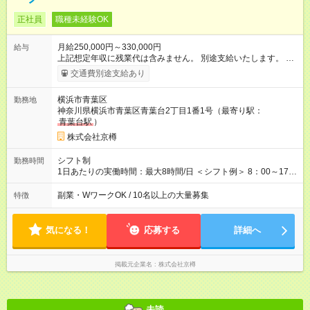
正社員
職種未経験OK
月給250,000円～330,000円
給与
上記想定年収に残業代は含みません。 別途支給いたします。 各
種手当＋原則賞与年3回 ＜その他月収例＞ 560.8万円／（店長、
交通費別途支給あり
33万円+諸手当+賞与3回） 447.9万円／（副店長、27万円+諸手
当+賞与3回） ※試用期間は3ヶ月で、その間の雇用形態は正社員
横浜市青葉区
勤務地
です。 条件に変更はありません。 【試用期間】試用期間あり
神奈川県横浜市青葉区青葉台2丁目1番1号（最寄り駅：
試用期間の長さ：3ヶ月 雇用形態、給与は本採用時と同じです。
青葉台駅
）
株式会社京樽
シフト制
勤務時間
1日あたりの実働時間：最大8時間/日 ＜シフト例＞ 8：00～17：
00 9：00～18：00 14：00～23：00 ※中には10時営業開始の店
舗や、20時に営業終了の店舗もあります。店舗により異なりま
副業・WワークOK / 10名以上の大量募集
特徴
す。 ※残業は月平均20～30時間程度です。残業代は別途全額支
給いたします。
気になる！
応募する
詳細へ
掲載元企業名
株式会社京樽
未読