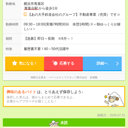
横浜市青葉区
勤務地
青葉台駅
から徒歩1分
【あの大手鉄道会社のグループ】不動産事業（売買）です☆
09:30～18:00(実働7時間30分 休憩1時間) ※＜朝ゆっくりが嬉
勤務時間
しい♪＞
【急募】即日～長期 ※8月～！
期間
履歴書不要
/
40～50代活躍中
特徴
気になる！
応募する
詳細へ
掲載元企業名
パーソルテンプスタッフ株式会社 首都圏
興味のあるバイト
は、とりあえず保存しよう♪
保存した求人は、後からまとめて応募できるよ。
企業からアプローチが届くことも！
掲載日：2026.07.31
未読