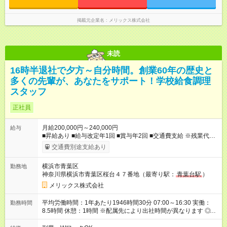
◎基本は定時退社となります！夜遅くまでの残業はありません。
残業が少なく、プライベート時間も充実出来ます。 オンオフが
つきやすく自分時間を楽しめ、家族時間も大切にできる環境で
掲載元企業名
メリックス株式会社
す。
未読
16時半退社で夕方～自分時間。創業60年の歴史と
多くの先輩が、あなたをサポート！学校給食調理
スタッフ
正社員
月給200,000円～240,000円
給与
■昇給あり ■給与改定年1回 ■賞与年2回 ■交通費支給 ※残業代は
別途支給 ※試用期間3カ月あり/試用期間中の待遇に変更はござい
交通費別途支給あり
ません。 【試用期間】試用期間あり 試用期間の長さ：3ヶ月 雇
用形態、給与は本採用時と同じです。
横浜市青葉区
勤務地
神奈川県横浜市青葉区桜台４７番地（最寄り駅：
青葉台駅
）
メリックス株式会社
平均労働時間：1年あたり1946時間30分 07:00～16:30 実働：
勤務時間
8.5時間 休憩：1時間 ※配属先により出社時間が異なります ◎基
本は定時退社となります！夜遅くまでの残業はありません。 残