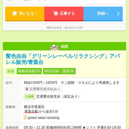
気になる！
応募する
詳細へ
掲載元企業名
株式会社すき家
未読
髪色自由「グリーンレーベルリラクシング」アパ
レル販売/青葉台
派遣
職種未経験OK
WEB登録・面接OK
時給1500円～1650円 ※ご経験・スキルにより考慮致します
給与
交通費別途支給あり
交通費全額支給（規定あり）
交通費
横浜市青葉区
勤務地
青葉台駅
から徒歩1分
green label relaxing
09:30～21:30 実働8時間/休憩1,5時間 ★シフト 早番9:30-19:00
勤務時間