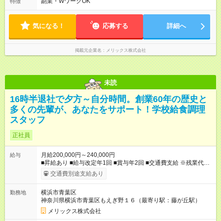
業が少なく、プライベート時間も充実出来ます。 オンオフがつ
副業・WワークOK
特徴
きやすく自分時間を楽しめ、家族時間も大切にできる環境で
す。 平均労働時間：1年あたり1946時間30分 07:00～16:30 実
働：8.5時間 休憩：1時間 ※配属先により出社時間が異なります
気になる！
応募する
詳細へ
◎基本は定時退社となります！夜遅くまでの残業はありません。
残業が少なく、プライベート時間も充実出来ます。 オンオフが
つきやすく自分時間を楽しめ、家族時間も大切にできる環境で
掲載元企業名
メリックス株式会社
す。
未読
16時半退社で夕方～自分時間。創業60年の歴史と
多くの先輩が、あなたをサポート！学校給食調理
スタッフ
正社員
月給200,000円～240,000円
給与
■昇給あり ■給与改定年1回 ■賞与年2回 ■交通費支給 ※残業代は
別途支給 ※試用期間3カ月あり/試用期間中の待遇に変更はござい
交通費別途支給あり
ません。 【試用期間】試用期間あり 試用期間の長さ：3ヶ月 雇
用形態、給与は本採用時と同じです。
横浜市青葉区
勤務地
神奈川県横浜市青葉区もえぎ野１６（最寄り駅：藤が丘駅）
メリックス株式会社