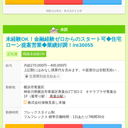
「24時間対応」の専門部署があります。
掲載元企業名
株式会社すき家
未読
未経験OK！金融経験ゼロからのスタート可◆住宅
ローン提案営業◆業績好調！/re30055
正社員
職種未経験OK
月給270,000円～400,000円
給与
上記額にはみなし残業代を含みます。※超過分は全額支給いたし
ます。 みなし残業代 55,000円 以上／月 みなし残業時間 30時間
交通費別途支給あり
／月 ※試用期間は3ヶ月で、条件に変更はありません。 上記額に
はみなし残業代（月30時間分、55，000円分）を含みます。 ※
横浜市青葉区
勤務地
超過分は全額支給します 【試用期間】試用期間あり 試用期間の
神奈川県横浜市青葉区青葉台2丁目2-2 キテラプラザ青葉台
長さ：3ヶ月 雇用形態、給与は本採用時と同じです。
1F（最寄り駅：
青葉台駅
）
株式会社保険見直し本舗
フレックスタイム制
勤務時間
フルフレックス 標準労働時間：1日あたり7時間30分