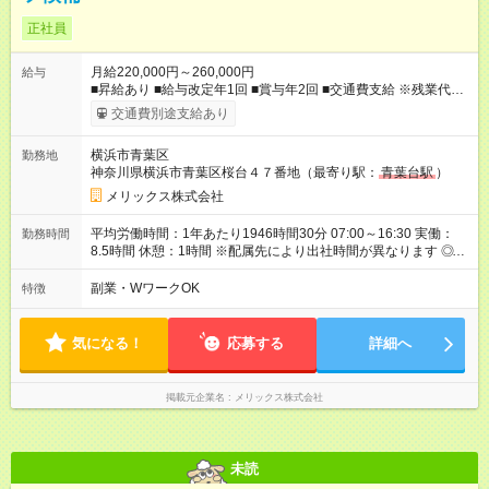
正社員
月給220,000円～260,000円
給与
■昇給あり ■給与改定年1回 ■賞与年2回 ■交通費支給 ※残業代は
別途支給 ※試用期間3カ月あり/試用期間中の待遇に変更はござい
交通費別途支給あり
ません。 【試用期間】試用期間あり 試用期間の長さ：3ヶ月 雇
用形態、給与は本採用時と同じです。
横浜市青葉区
勤務地
神奈川県横浜市青葉区桜台４７番地（最寄り駅：
青葉台駅
）
メリックス株式会社
平均労働時間：1年あたり1946時間30分 07:00～16:30 実働：
勤務時間
8.5時間 休憩：1時間 ※配属先により出社時間が異なります ◎基
本は定時退社となります！夜遅くまでの残業はありません。 残
業が少なく、プライベート時間も充実出来ます。 オンオフがつ
副業・WワークOK
特徴
きやすく自分時間を楽しめ、家族時間も大切にできる環境で
す。 平均労働時間：1年あたり1946時間30分 07:00～16:30 実
働：8.5時間 休憩：1時間 ※配属先により出社時間が異なります
気になる！
応募する
詳細へ
◎基本は定時退社となります！夜遅くまでの残業はありません。
残業が少なく、プライベート時間も充実出来ます。 オンオフが
つきやすく自分時間を楽しめ、家族時間も大切にできる環境で
掲載元企業名
メリックス株式会社
す。
未読