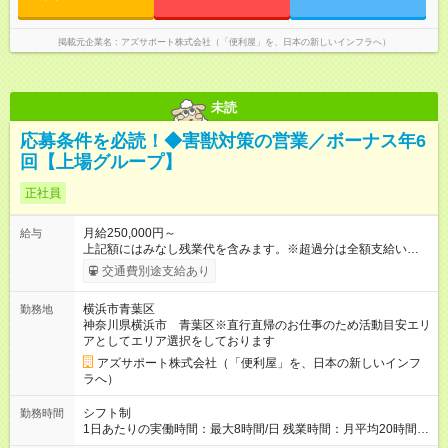
部分があります。 雇用形態：中途採用（契約社員） 給与：本採
閑散期10時に出発、退勤16時代～繁忙期7時代に出発～帰宅20
用時と同じです。 試用期間中は嘱託社員契約となります。嘱託
時代
社員契約中の給与・待遇・福利厚生は正社員のものと同じで
掲載元企業名
アズサポート株式会社（「便利屋」を、日本の新しいインフラへ）
す。99％の方が試用期間後に正社員に移行しております。
未読
応募条件を必読！◆害獣対策の営業／ボーナス年6
回【上場グループ】
正社員
月給250,000円～
給与
上記額にはみなし残業代を含みます。※超過分は全額支給いたし
ます。 みなし残業代 73,808円／月 みなし残業時間 45時間／月
交通費別途支給あり
＜ボーナス＞ 合計で「年6回」お渡し └3ヶ月ごと（年4回）→A
タイプ └半年ごと（年2回）→Bタイプ ※合計で約200～300
横浜市青葉区
勤務地
万/年程度で動きます（一番高い方ですと400万超え） ※ボー
神奈川県横浜市 青葉区※直行直帰のお仕事のため活動目安エリ
ナス合計が極端に150万を切る等ということはありません ＜年
アとしてエリア選択をしております
収イメージ＞ (1)各月のボーナス支払い 1月～3月：月給のみ 4
月、7月、10月：月給＋ボーナスA 6月、12月：月給＋ボーナス
アズサポート株式会社（「便利屋」を、日本の新しいインフ
B (2)経験年数に伴う年収推移 入社1年目：470万（3割）～520
ラへ）
万円以上（6割）～高い方（1割）600万超え 3年目： 7割の社員
が年収600万円以上 --------------------------------- 昇給：あり ※年1
シフト制
勤務時間
回評価に基づく 手当：あり 全額100%支給 ・交通費（通勤
1日あたりの実働時間：最大8時間/日 残業時間：月平均20時間程
費） ・業務における活動費 ・超過勤務手当 【注意】 貸与する
度 ※閑散月10時間ほど、繁忙期40時間ほど 【注意】 直行直帰の