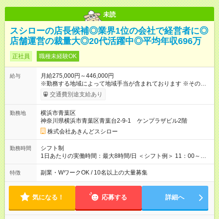
未読
スシローの店長候補◎業界1位の会社で経営者に◎
店舗運営の裁量大◎20代活躍中◎平均年収696万
正社員
職種未経験OK
月給275,000円～446,000円
給与
※勤務する地域によって地域手当が含まれております ※その他ブ
ロック外勤務手当を支給。1分単位での残業代（100％支給）や
交通費別途支給あり
年3回の賞与、諸手当も別途支給します。 ＜月給例＞ 【例1】転
勤のない「エリア限定勤務制度」の場合 東京23区内勤務の場
横浜市青葉区
勤務地
合：月給28万円＋残業代・諸手当 ※地域手当2万円が含まれま
神奈川県横浜市青葉区青葉台2-9-1 ケンプラザビル2階
す。 【例2】転居可能の「ブロック限定勤務制度」の場合 ブロ
ック外東京23区内勤務の場合：月給29万5000円＋残業代・諸手
株式会社あきんどスシロー
当 ※地域手当2万円やブロック外勤務手当1万5000円が含まれま
す。 ＜水準以上の収入を得られる環境！＞ 全社員の平均年収は
シフト制
勤務時間
603万円（平均月給38万9000円／2025年度実績）で、店長の平
1日あたりの実働時間：最大8時間/日 ＜シフト例＞ 11：00～
均年収は696万円（平均月給43万9000円／2025年度実績）。 さ
20：00、12：00～21：00、15：00～24：00 ※1ヶ月単位の変
らに自己負担額2万円の寮や各種手当があるため「前職より貯金
形労働時間制（週平均実働40時間） ◎残業は月30h程度。1店舗
副業・WワークOK / 10名以上の大量募集
特徴
できている」と話す社員が多くいます！ 【試用期間】試用期間
に複数社員が配属されるためシフトを調整しやすいのが特徴。
あり 試用期間の長さ：3ヶ月 雇用形態、給与は本採用時と同じ
出勤前にジムに通う社員も多くいま す。繁忙期以外は1日通して
です。
働くことがほぼありません！
気になる！
応募する
詳細へ