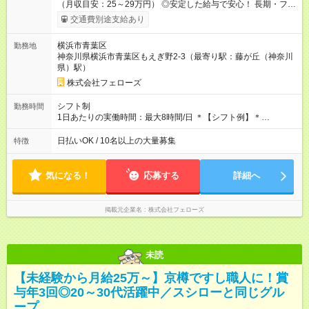
（月収目安：25～29万円） ◎安定した給与で安心！ 長期・フル
タイムで勤務いただける方にお越しいただきたいと思っていま
交通費別途支給あり
す。シフトが削られることはないので、安定した給与が入りま
す。 ◎日払い・週払いもOK！※規定あり すぐに働きたい、稼ぎ
横浜市青葉区
勤務地
たいという人もいると思います。このあたりは柔軟に対応する
神奈川県横浜市青葉区もえぎ野2-3（最寄り駅：藤が丘（神奈川
ので、お気軽にご相談ください！ ※2ヶ月の試用期間がありま
県）駅）
す。その間の給与・待遇に変更はありません。 【試用期間】試
用期間あり 試用期間の長さ：2ヶ月 雇用形態、給与は本採用時
株式会社フェローズ
と同じです。
シフト制
勤務時間
1日あたりの実働時間：最大8時間/日 ＊【シフト例】＊
(1) 10:00～19:00 (2) 11:00～20:00 (3) 12:00～21:00 など ◎
いずれも実働8時間・休憩1時間です。中抜けシフトなどはあり
日払いOK / 10名以上の大量募集
特徴
ません。 ◎残業は少なく、月10時間未満です。「残業代で稼ぎ
たい」などあれば相談に応じますのでおっしゃってください！
気になる！
応募する
詳細へ
掲載元企業名
株式会社フェローズ
未読
【未経験から月給25万～】京樽ですし職人に！賞
与年3回◎20～30代活躍中／スシローと同じグル
ープ