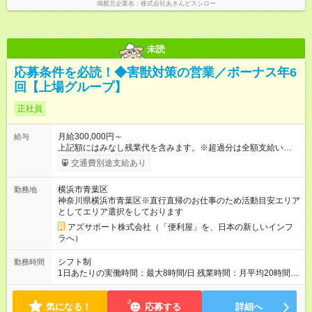
掲載元企業名
株式会社あきんどスシロー
未読
応募条件を必読！◆害獣対策の営業／ボーナス年6
回【上場グループ】
正社員
月給300,000円～
給与
上記額にはみなし残業代を含みます。※超過分は全額支給いたし
ます。 みなし残業代 73,808円／月 みなし残業時間 45時間／月
交通費別途支給あり
年5回のボーナスあり！ ◆2種類のボーナスがあります（ボーナ
スA、ボーナスB）。 └3ヶ月ごと（年4回）：ボーナスA └年度
横浜市青葉区
勤務地
末（年1回）：ボーナスB ◆ボーナスは年で合計「年5回」お渡
神奈川県横浜市青葉区※直行直帰のお仕事のため活動目安エリア
し。ボーナスなしはありません。 └ボーナス合計で約100～250
としてエリア選択をしております
万/年程度になります。 └ボーナス合計が80万を切る等というこ
とはほぼありません。 ＜ボーナス5回がどう支払われるか＞ 1月
アズサポート株式会社（「便利屋」を、日本の新しいインフ
～3月：月給のみ 4月～11月：月給＋ボーナスA 12月：月給＋ボ
ラへ）
ーナスA＋ボーナスB --------------------------------- 昇給：あり ※年
1回評価に基づく 手当：あり 全額100%支給 ・交通費（通勤
シフト制
勤務時間
費） ・業務における活動費 ・超過勤務手当 【注意】 貸与する
1日あたりの実働時間：最大8時間/日 残業時間：月平均20時間程
社用車は、社員各自が保管していただきます ?駐車場代が仮にか
度 ※閑散月10時間ほど、繁忙期40時間ほど 【注意】 直行直帰の
かる場合、各自での負担となります 【試用期間】試用期間あり
ため、最初に訪問するお客様と、最後のお客様のご自宅の場所
試用期間の長さ：4ヶ月 ※ 雇用形態と給与に、本採用時と異なる
気になる！
によっては出勤・退勤時間が変動する場合がございます 例）
応募する
詳細へ