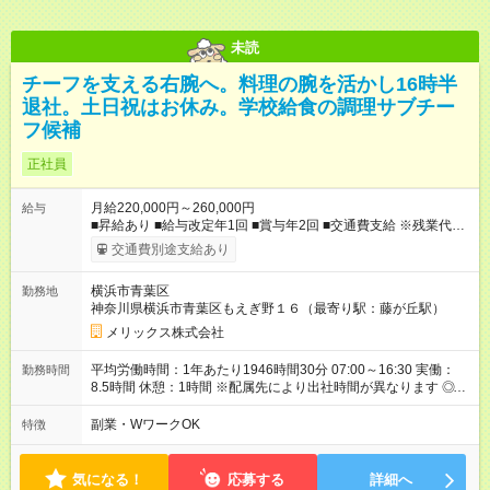
未読
チーフを支える右腕へ。料理の腕を活かし16時半
退社。土日祝はお休み。学校給食の調理サブチー
フ候補
正社員
月給220,000円～260,000円
給与
■昇給あり ■給与改定年1回 ■賞与年2回 ■交通費支給 ※残業代は
別途支給 ※試用期間3カ月あり/試用期間中の待遇に変更はござい
交通費別途支給あり
ません。 【試用期間】試用期間あり 試用期間の長さ：3ヶ月 雇
用形態、給与は本採用時と同じです。
横浜市青葉区
勤務地
神奈川県横浜市青葉区もえぎ野１６（最寄り駅：藤が丘駅）
メリックス株式会社
平均労働時間：1年あたり1946時間30分 07:00～16:30 実働：
勤務時間
8.5時間 休憩：1時間 ※配属先により出社時間が異なります ◎基
本は定時退社となります！夜遅くまでの残業はありません。 残
業が少なく、プライベート時間も充実出来ます。 オンオフがつ
副業・WワークOK
特徴
きやすく自分時間を楽しめ、家族時間も大切にできる環境で
す。 平均労働時間：1年あたり1946時間30分 07:00～16:30 実
働：8.5時間 休憩：1時間 ※配属先により出社時間が異なります
気になる！
応募する
詳細へ