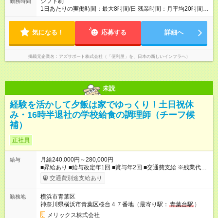
シフト制
勤務時間
ます（ご相談ください） 【試用期間】試用期間あり 試用期間の
1日あたりの実働時間：最大8時間/日 残業時間：月平均20時間程
長さ：4ヶ月 ※ 雇用形態と給与に、本採用時と異なる部分があり
度 ※閑散月10時間ほど、繁忙期40時間ほど 【注意】 直行直帰の
ます。 雇用形態：中途採用（契約社員） 給与：本採用時と同じ
ため、最初に訪問するお客様と、最後のお客様のご自宅の場所
です。 試用期間中は嘱託社員契約となります。嘱託社員契約中
気になる！
によっては出勤・退勤時間が変動する場合がございます 例）
応募する
詳細へ
の給与・待遇・福利厚生は正社員のものと同じです。99％の方
閑散期10時に出発、退勤16時代～繁忙期7時代に出発～帰宅20
が試用期間後に正社員に移行しております。
時代
掲載元企業名
アズサポート株式会社（「便利屋」を、日本の新しいインフラへ）
未読
経験を活かして夕飯は家でゆっくり！土日祝休
み・16時半退社の学校給食の調理師（チーフ候
補）
正社員
月給240,000円～280,000円
給与
■昇給あり ■給与改定年1回 ■賞与年2回 ■交通費支給 ※残業代は
別途支給 ※試用期間3カ月あり/試用期間中の待遇に変更はござい
交通費別途支給あり
ません。 【試用期間】試用期間あり 試用期間の長さ：3ヶ月 雇
用形態、給与は本採用時と同じです。
横浜市青葉区
勤務地
神奈川県横浜市青葉区桜台４７番地（最寄り駅：
青葉台駅
）
メリックス株式会社