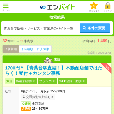
0
メニュー
気になる！
ログイン
検索結果
条件の変更
青葉台で販売・サービス・営業系のバイト一覧
32
1,489
件中
1
～
32
件表示
平均時給:
円
新着順
時給順
人気順
掲載日：2026.08.05
未読
NEW
1700円＊【青葉台駅直結！】不動産店舗ではた
らく！受付＋カンタン事務
派遣
職種未経験OK
ブランクOK
WEB登録・面接OK
時給1700円 月収例 255,000円
給与
交通費別途支給あり
全額支給
交通費
25～30万円
月収例