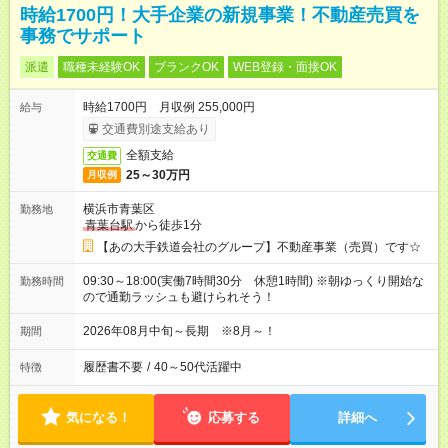
時給1700円！大手企業の新規事業！不動産売買を
事務でサポート
派遣
職種未経験OK
ブランクOK
WEB登録・面接OK
時給1700円 月収例 255,000円
給与
交通費別途支給あり
全額支給
交通費
25～30万円
月収例
横浜市青葉区
勤務地
青葉台駅
から徒歩1分
【あの大手鉄道会社のグループ】不動産事業（売買）です☆
09:30～18:00(実働7時間30分 休憩1時間) ※朝ゆっくり開始な
勤務時間
ので通勤ラッシュも避けられそう！
2026年08月中旬～長期 ※8月～！
期間
履歴書不要
/
40～50代活躍中
特徴
気になる！
応募する
詳細へ