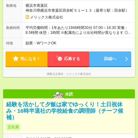
用形態、給与は本採用時と同じです。
横浜市青葉区
勤務地
神奈川県横浜市青葉区田奈町５１ー１３（最寄り駅：田奈駅）
メリックス株式会社
平均労働時間：1年あたり1946時間30分 07:00～16:30 実働：
勤務時間
8.5時間 休憩：1時間 ※配属先により出社時間が異なります ◎基
本は定時退社となります！夜遅くまでの残業はありません。 残
業が少なく、プライベート時間も充実出来ます。 オンオフがつ
副業・WワークOK
特徴
きやすく自分時間を楽しめ、家族時間も大切にできる環境で
す。 平均労働時間：1年あたり1946時間30分 07:00～16:30 実
働：8.5時間 休憩：1時間 ※配属先により出社時間が異なります
気になる！
応募する
詳細へ
◎基本は定時退社となります！夜遅くまでの残業はありません。
残業が少なく、プライベート時間も充実出来ます。 オンオフが
つきやすく自分時間を楽しめ、家族時間も大切にできる環境で
掲載元企業名
メリックス株式会社
す。
未読
経験を活かして夕飯は家でゆっくり！土日祝休
み・16時半退社の学校給食の調理師（チーフ候
補）
正社員