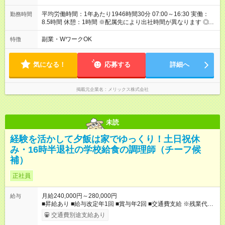
平均労働時間：1年あたり1946時間30分 07:00～16:30 実働：
勤務時間
8.5時間 休憩：1時間 ※配属先により出社時間が異なります ◎基
本は定時退社となります！夜遅くまでの残業はありません。 残
業が少なく、プライベート時間も充実出来ます。 オンオフがつ
副業・WワークOK
特徴
きやすく自分時間を楽しめ、家族時間も大切にできる環境で
す。 平均労働時間：1年あたり1946時間30分 07:00～16:30 実
働：8.5時間 休憩：1時間 ※配属先により出社時間が異なります
気になる！
応募する
詳細へ
◎基本は定時退社となります！夜遅くまでの残業はありません。
残業が少なく、プライベート時間も充実出来ます。 オンオフが
つきやすく自分時間を楽しめ、家族時間も大切にできる環境で
掲載元企業名
メリックス株式会社
す。
未読
経験を活かして夕飯は家でゆっくり！土日祝休
み・16時半退社の学校給食の調理師（チーフ候
補）
正社員
月給240,000円～280,000円
給与
■昇給あり ■給与改定年1回 ■賞与年2回 ■交通費支給 ※残業代は
別途支給 ※試用期間3カ月あり/試用期間中の待遇に変更はござい
交通費別途支給あり
ません。 【試用期間】試用期間あり 試用期間の長さ：3ヶ月 雇