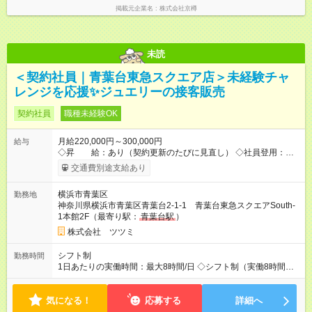
掲載元企業名
株式会社京樽
未読
＜契約社員｜青葉台東急スクエア店＞未経験チャ
レンジを応援✨ジュエリーの接客販売
契約社員
職種未経験OK
月給220,000円～300,000円
給与
◇昇 給：あり（契約更新のたびに見直し） ◇社員登用：あり
（実績・評価をもとに推薦） ※ご入社時の給与希望は面接時に
交通費別途支給あり
お伺いします。 【試用期間】試用期間あり 試用期間の長さ：3
ヶ月 雇用形態、給与は本採用時と同じです。
横浜市青葉区
勤務地
神奈川県横浜市青葉区青葉台2-1-1 青葉台東急スクエアSouth-
1本館2F（最寄り駅：
青葉台駅
）
株式会社 ツツミ
シフト制
勤務時間
1日あたりの実働時間：最大8時間/日 ◇シフト制（実働8時間／
休憩60分） 営業時間に合わせて、早番・遅番の交代制 ＼ シフト
例はこちら ／ ・早番：09:45～18:45 ・中番：11:00～20:00 ・
気になる！
遅番：12:00～21:00 ※店舗ローテーションに従う ※希望休制度
応募する
詳細へ
あり（毎月店長に申請）