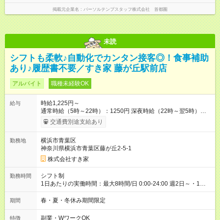
掲載元企業名
パーソルテンプスタッフ株式会社 首都圏
未読
シフトも柔軟♪自動化でカンタン接客◎！食事補助
あり♪履歴書不要／すき家 藤が丘駅前店
アルバイト
職種未経験OK
時給1,225円～
給与
通常時給（5時～22時）：1250円 深夜時給（22時～翌5時）：
1563円 高校生時給：1225円 【特別手当】早朝手当（5：00-9：
交通費別途支給あり
00）時給+150円 【試用期間】試用期間あり 試用期間の長さ：1
ヶ月 雇用形態、給与は本採用時と同じです。 試用期間の実態は
横浜市青葉区
勤務地
30日（※条件変更なし）ですが、切り上げで一ヶ月とさせてい
神奈川県横浜市青葉区藤が丘2-5-1
ただきます。 研修制度あり：15時間(研修中も同時給）
株式会社すき家
シフト制
勤務時間
1日あたりの実働時間：最大8時間/日 0:00-24:00 週2日～・1日
2h～OK ＜シフト例＞ 〇朝帯 5:00-9:00 〇昼帯 9:00-14:00 〇午
後帯 14:00-18:00 〇夜帯 18:00-22:00 〇深夜帯 22:00-翌5:00 基
春・夏・冬休み期間限定
期間
本は固定シフトですが家庭の都合などイレギュラーには対応し
ます♪
副業・WワークOK
特徴